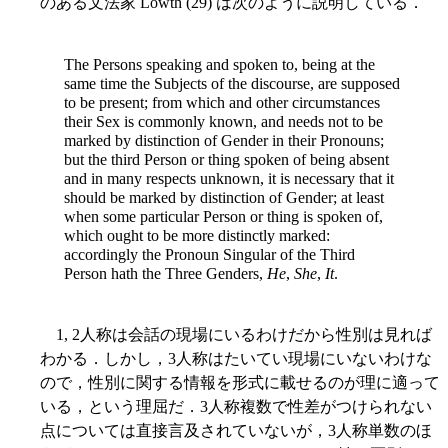
のある文法家 Lowth (29) は次のように説明している．
The Persons speaking and spoken to, being at the
same time the Subjects of the discourse, are supposed
to be present; from which and other circumstances
their Sex is commonly known, and needs not to be
marked by distinction of Gender in their Pronouns;
but the third Person or thing spoken of being absent
and in many respects unknown, it is necessary that it
should be marked by distinction of Gender; at least
when some particular Person or thing is spoken of,
which ought to be more distinctly marked:
accordingly the Pronoun Singular of the Third
Person hath the Three Genders,
He
,
She
,
It
.
1, 2人称は会話の現場にいるわけだから性別は見れば
わかる．しかし，3人称はたいてい現場にいないわけな
ので，性別に関する情報を形式に載せるのが理に適って
いる，という理屈だ．3人称複数で性差がつけられない
点については直接言及されていないが，3人称単数のほ