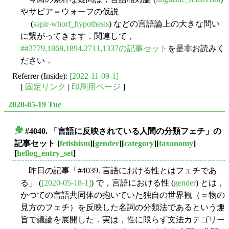
やサピア＝ウォーフの仮説
(
sapir-whorf_hypothesis
) などの言語論上の大きな問い
に繋がってきます．関連して，
##3779,1868,1894,2711,1337の記事セット
を是非お読みく
ださい．
Referrer (Inside):
[2022-11-09-1]
[
固定リンク
|
印刷用ページ
]
2020-05-19 Tue
#4040. 「言語に反映されている人間の分類フェチ」の
■
記事セット
[
fetishism
][
gender
][
category
][
taxonomy
]
[
hellog_entry_set
]
昨日の記事「#4039. 言語における性とはフェチであ
る」 (
[2020-05-18-1]
) で，言語における性 (
gender
) とは，
かつての言語共同体の抱いていた独自の世界観（＝物の
見方のフェチ）を反映した名詞の分類法であるという趣
旨で議論を展開した．実は，性に限らず文法カテゴリー