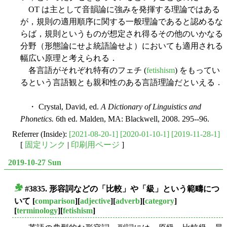
OT は主として音韻論に強みを発揮する理論ではある
が，規則の適用順序に関する一般理論であると認めるな
らば，規則というものが想定され得るその他のいかなる
分野（形態論にせよ統語論せよ）においても適用される
幅広い原理と考えられる．
各言語がそれぞれ特有のフェチ (
fetishism
) をもってい
るという言語観とも親和性のある言語理論だといえる．
・ Crystal, David, ed.
A Dictionary of Linguistics and
Phonetics.
6th ed. Malden, MA: Blackwell, 2008. 295--96.
Referrer (Inside):
[2021-08-20-1]
[2020-01-10-1]
[2019-11-28-1]
[
固定リンク
|
印刷用ページ
]
2019-10-27 Sun
#3835. 形容詞などの「比較」や「級」という範疇につ
■
いて
[
comparison
][
adjective
][
adverb
][
category
]
[
terminology
][
fetishism
]