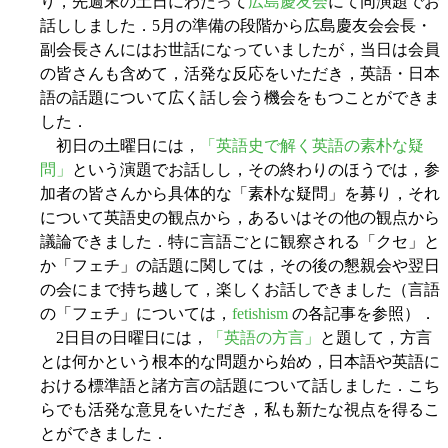
り，先週末の土日にわたって
広島慶友会
にて同演題でお
話ししました．5月の準備の段階から広島慶友会会長・
副会長さんにはお世話になっていましたが，当日は会員
の皆さんも含めて，活発な反応をいただき，英語・日本
語の話題について広く話し会う機会をもつことができま
した．
初日の土曜日には，
「英語史で解く英語の素朴な疑
問」
という演題でお話しし，その終わりのほうでは，参
加者の皆さんから具体的な「素朴な疑問」を募り，それ
について英語史の観点から，あるいはその他の観点から
議論できました．特に言語ごとに観察される「クセ」と
か「フェチ」の話題に関しては，その後の懇親会や翌日
の会にまで持ち越して，楽しくお話しできました（言語
の「フェチ」については，
fetishism
の各記事を参照）．
2日目の日曜日には，
「英語の方言」
と題して，方言
とは何かという根本的な問題から始め，日本語や英語に
おける標準語と諸方言の話題について話しました．こち
らでも活発な意見をいただき，私も新たな視点を得るこ
とができました．