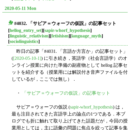
2020-05-11 Mon
#4032. 「サピア＝ウォーフの仮説」の記事セット
■
[
hellog_entry_set
][
sapir-whorf_hypothesis
]
[
linguistic_relativism
][
fetishism
][
language_myth
]
[
sociolinguistics
]
昨日の記事「#4031. 「言語か方言か」の記事セット」
(
[2020-05-10-1]
) に引き続き，英語学（社会言語学）のオ
ンライン授業に向けた準備の副産物として hellog 記事セ
ットを紹介する（授業用には解説付き音声ファイルを付
しているが，ここでは無し）．
・
「サピア＝ウォーフの仮説」の記事セット
サピア＝ウォーフの仮説 (
sapir-whorf_hypothesis
) は，
最も注目されてきた言語学上の論点の1つである．本ブ
ログでも折に触れて取り上げてきた話題だが，今回の授
業用としては，主に語彙の問題に焦点を絞って記事を集