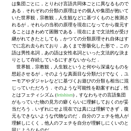
は集団ごとに，とりわけ言語共同体ごとに異なるもので
ある．それぞれの分類の原理はその個人や集団が抱いて
いた世界観，宗教観，人生観などに基づくものと推測さ
れるが，それらの当初の原理を現在になってから復元す
ることはきわめて困難である．現在にまで文法性が受け
継がれてきたとしても，かつての分類原理それ自体はす
でに忘れ去られており，あくまで形骸化した形で，この
語は男性名詞，あの語は女性名詞といった文法的な決ま
りとして存続しているにすぎないからだ．
世界観，宗教観，人生観というと何やら深遠なものを
想起させるが，そのような真面目な分類だけでなく，ユ
ーモアやダジャレなどに基づくお遊びの分類も相当に混
じっていただろう．そのような可能性を勘案すれば，性
とはフェティシズム (
fetishism
)，すなわちその言語集団
がもっていた物の見方の癖くらいに理解しておくのが妥
当だろう．いずれにせよ現在では真には理解できず，復
元もできないような代物なのだ．自分のフェチを他人が
理解しにくく，他人のフェチを自分が理解しにくいのと
同じようなものだ．