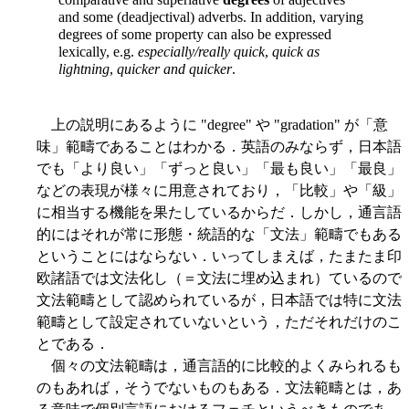
and some (deadjectival) adverbs. In addition, varying
degrees of some property can also be expressed
lexically, e.g.
especially/really quick
,
quick as
lightning
,
quicker and quicker
.
上の説明にあるように "degree" や "gradation" が「意
味」範疇であることはわかる．英語のみならず，日本語
でも「より良い」「ずっと良い」「最も良い」「最良」
などの表現が様々に用意されており，「比較」や「級」
に相当する機能を果たしているからだ．しかし，通言語
的にはそれが常に形態・統語的な「文法」範疇でもある
ということにはならない．いってしまえば，たまたま印
欧諸語では文法化し（＝文法に埋め込まれ）ているので
文法範疇として認められているが，日本語では特に文法
範疇として設定されていないという，ただそれだけのこ
とである．
個々の文法範疇は，通言語的に比較的よくみられるも
のもあれば，そうでないものもある．文法範疇とは，あ