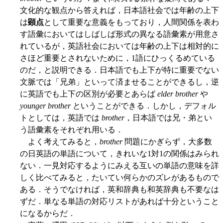
文化的な観点から答えれば，日本語社会では年齢の上下
は
顕点
として重要な意義をもっており，人間関係を表わ
す語彙においてはしばしば形式の異なる語彙素が用意さ
れているが，英語社会においては年齢の上下は相対的に
さほど重要とされないために，1語にひっくるめている
のだ，と説明できる．日本語でも上下が特に重要でない
文脈では「兄弟」といって済ませることができるし，逆
に英語でも上下の区別が必要とあらば
elder brother
や
younger brother
ということができる．しかし，デフォル
トとしては，英語では
brother
，日本語では兄・弟とい
う語彙素をそれぞれ用いる．
よく考えてみると，
brother
問題にかぎらず，大多数
の日英語の単語について，きれいな1対1の関係はみられ
ない．一見対応するようにみえる互いの単語の意味を詳
しく比べてみると，たいてい何らかのズレがあるもので
ある．そうでなければ，英和辞典も和英辞典も不要なは
ずだ．単なる単語の対応リストがあれば十分ということ
になるからだ．