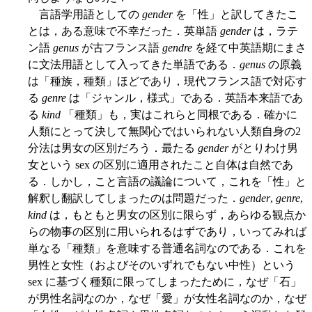
言語学用語としての
gender
を「性」と訳してきたこ
とは，ある意味で不幸だった．英単語
gender
は，ラテ
ン語
genus
が古フランス語
gendre
を経て中英語期にまさ
に文法用語として入ってきた単語である．
genus
の原義
は「種族，種類」ほどであり，現代フランス語で対応す
る
genre
は「ジャンル，様式」である．英語本来語であ
る
kind
「種類」も，実はこれらと同根である．確かに
人類にとって決して無関心ではいられない人類自身の2
分法は男女の区別だろう．最たる
gender
がとりわけ男
女という sex の区別に適用されたこと自体は自然であ
る．しかし，こと言語の議論について，これを「性」と
解釈し翻訳してしまったのは問題だった．
gender
,
genre
,
kind
は，もともと男女の区別に限らず，あらゆる観点か
らの物事の区別に用いられるはずであり，いってみれば
単なる「種類」を意味する普通名詞なのである．これを
男性と女性（およびそのいずれでもない中性）という
sex に基づく種類に限ってしまったために，なぜ「石」
が男性名詞なのか，なぜ「愛」が女性名詞なのか，なぜ