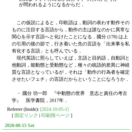
が問われるようになるからだ．
この仮説によると，印欧語は，動詞の表わす動作その
ものに注目する言語から，動作の主は誰なのかに異常な
関心を示す言語へと化けたことになる．國分 (178) は上
の引用の後の節で，行き着いた先の言語を「出来事を私
有化する言語」とも呼んでいる．
現代英語に照らしていえば，主語と目的語，自動詞と
他動詞，能動態と受動態など，種々の統語的差異に神経
質な言語となっているが，それは「動作の行為者を確定
させたいフェチ」の言語だからということになろうか．
・ 國分 功一郎 『中動態の世界 意志と責任の考古
学』 医学書院，2017年．
Referrer (Inside):
[2024-10-05-1]
[
固定リンク
|
印刷用ページ
]
2020-08-15 Sat