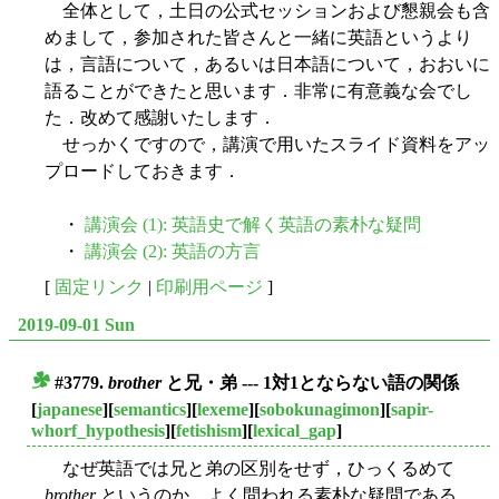
全体として，土日の公式セッションおよび懇親会も含
めまして，参加された皆さんと一緒に英語というより
は，言語について，あるいは日本語について，おおいに
語ることができたと思います．非常に有意義な会でし
た．改めて感謝いたします．
せっかくですので，講演で用いたスライド資料をアッ
プロードしておきます．
・
講演会 (1): 英語史で解く英語の素朴な疑問
・
講演会 (2): 英語の方言
[
固定リンク
|
印刷用ページ
]
2019-09-01 Sun
#3779.
brother
と兄・弟 --- 1対1とならない語の関係
■
[
japanese
][
semantics
][
lexeme
][
sobokunagimon
][
sapir-
whorf_hypothesis
][
fetishism
][
lexical_gap
]
なぜ英語では兄と弟の区別をせず，ひっくるめて
brother
というのか．よく問われる素朴な疑問である．