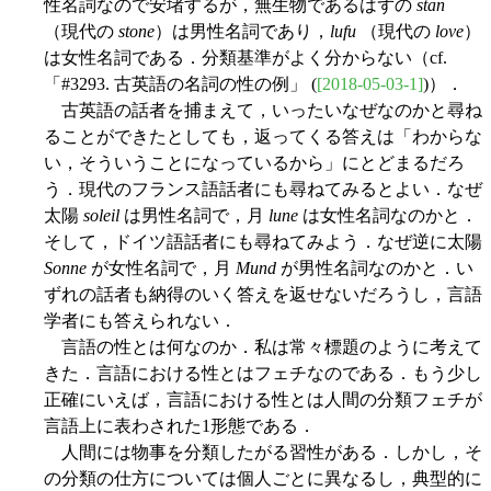
性名詞なので安堵するが，無生物であるはずの
stān
（現代の
stone
）は男性名詞であり，
lufu
（現代の
love
）
は女性名詞である．分類基準がよく分からない（cf.
「#3293. 古英語の名詞の性の例」 (
[2018-05-03-1]
)）．
古英語の話者を捕まえて，いったいなぜなのかと尋ね
ることができたとしても，返ってくる答えは「わからな
い，そういうことになっているから」にとどまるだろ
う．現代のフランス語話者にも尋ねてみるとよい．なぜ
太陽
soleil
は男性名詞で，月
lune
は女性名詞なのかと．
そして，ドイツ語話者にも尋ねてみよう．なぜ逆に太陽
Sonne
が女性名詞で，月
Mund
が男性名詞なのかと．い
ずれの話者も納得のいく答えを返せないだろうし，言語
学者にも答えられない．
言語の性とは何なのか．私は常々標題のように考えて
きた．言語における性とはフェチなのである．もう少し
正確にいえば，言語における性とは人間の分類フェチが
言語上に表わされた1形態である．
人間には物事を分類したがる習性がある．しかし，そ
の分類の仕方については個人ごとに異なるし，典型的に