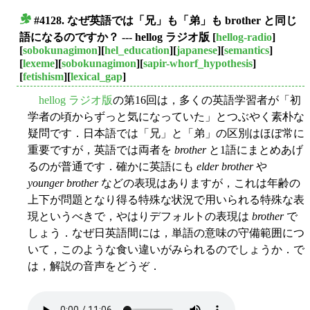
#4128. なぜ英語では「兄」も「弟」も brother と同じ
■
語になるのですか？ --- hellog ラジオ版
[
hellog-radio
]
[
sobokunagimon
][
hel_education
][
japanese
][
semantics
]
[
lexeme
][
sobokunagimon
][
sapir-whorf_hypothesis
]
[
fetishism
][
lexical_gap
]
hellog ラジオ版
の第16回は，多くの英語学習者が「初
学者の頃からずっと気になっていた」とつぶやく素朴な
疑問です．日本語では「兄」と「弟」の区別はほぼ常に
重要ですが，英語では両者を
brother
と1語にまとめあげ
るのが普通です．確かに英語にも
elder brother
や
younger brother
などの表現はありますが，これは年齢の
上下が問題となり得る特殊な状況で用いられる特殊な表
現というべきで，やはりデフォルトの表現は
brother
で
しょう．なぜ日英語間には，単語の意味の守備範囲につ
いて，このような食い違いがみられるのでしょうか．で
は，解説の音声をどうぞ．