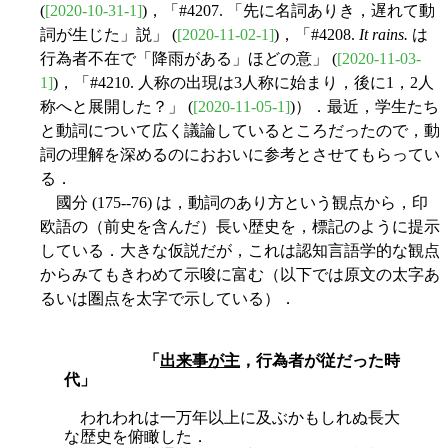
(
[2020-10-31-1]
)，「#4207. 「先に名詞ありき，遅れて動
詞が生じた」説」 (
[2020-11-02-1]
)，「#4208.
It rains.
は
行為者不在で「降雨がある」ほどの意」 (
[2020-11-03-
1]
)，「#4210. 人称の出現は3人称に始まり，後に1，2人
称へと展開した？」 (
[2020-11-05-1]
)）．最近，学生たち
と動詞について広く議論しているところだったので，動
詞の理解を深めるのにおおいに参考とさせてもらってい
る．
國分 (175--76) は，動詞のあり方という観点から，印
欧語の（前史を含んだ）長い歴史を，標記のように提示
している．大きな仮説だが，これは認知言語学的な観点
からみてもきわめて示唆に富む（以下では原文の太字あ
るいは圏点を太字で示している）．
「
出来事が主
，行為者が従だった時
代」
われわれは一万年以上に及ぶかもしれぬ長大
な歴史を俯瞰した．