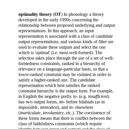
optimality theory
(
OT
) In phonology a theory
developed in the early 1990s concerning the
relationship between proposed underlying and output
representations. In this approach, an input
representation is associated with a class of candidate
output representations, and various kinds of filter are
used to evaluate these outputs and select the one
which is 'optimal' (i.e. most well-formed). The
selection takes place through the use of a set of well-
formedness constraints, ranked in a hierarchy of
relevance on a language-particular basis, so that a
lower-ranked constraint may be violated in order to
satisfy a higher-ranked one. The candidate
representation which best satisfies the ranked
constraint hierarchy is the output form. For example,
in English the negative prefix
in
- (e.g.
insufficient
)
has two output forms,
im
- before bilabials (as in
impossible
,
immodest
), and
in
- elsewhere
(
inarticulate
,
involuntary
, etc.). The coexistence of
these forms means that there is conflict between the
class of faithfulness constraints (which require