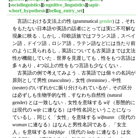
[
sociolinguistics
][
cognitive_linguistics
][
sapir-
whorf_hypothesis
][
hellog_entry_set
]
言語における文法上の性 (grammatical
gender
) は，それ
をもたない日本語や英語の話者にとっては実に不可解な
現象に映る．しかし，印欧語族ではフランス語，スペイ
ン語，ドイツ語，ロシア語，ラテン語などには当たり前
のように見られるし，英語についても古英語までは文法
性が機能していた．世界を見渡しても，性をもつ言語は
多々あり，4つ以上の性をもつ言語も少なくない．
古英語の例で考えてみよう．古英語では個々の名詞が
原則として男性 (masculine)，女性 (feminine)，中性
(neuter) のいずれかに振り分けられているが，その区分
は必ずしも生物学的な性，すなわち自然性 (natural
gender) とは一致しない．女性を意味する
wīf
（形態的に
は現代の
wife
に連なる）は中性名詞ということになっ
ているし，同じく「女性」を意味する
wīfmann
（現代の
woman
に連なる）はなんと男性名詞である．「女主
人」を意味する
hlǣfdiġe
（現代の
lady
に連なる）は女