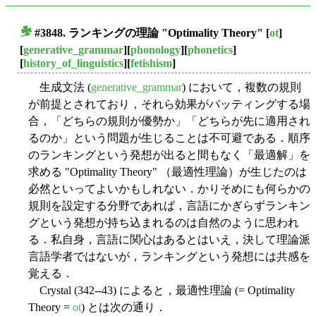
#3848. ランキングの理論 "Optimality Theory"
[
ot
]
■
[
generative_grammar
][
phonology
][
phonetics
]
[
history_of_linguistics
][
fetishism
]
生成文法 (
generative_grammar
) において，複数の規則
が前提とされており，それら効果がバッティングする場
合，「どちらの規則が優勢か」「どちらが先に適用され
るのか」という問題が生じることは不可避である．順序
のランキングという発想が出ると間もなく「最適解」を
求める "Optimality Theory" （最適性理論）が生じたのは
必然といってよいかもしれない．かりそめにも何らかの
規則を設定する分野であれば，言語にかぎらずランキン
グという発想が持ち込まれるのは自然のように思われ
る．私自身，言語に関心はあるとはいえ，決して理論派
言語学者ではないが，ランキングという発想には共感を
覚える．
Crystal (342--43) によると，最適性理論 (= Optimality
Theory =
ot
) とは次の通り．