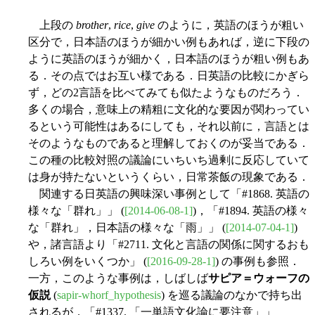
上段の
brother
,
rice
,
give
のように，英語のほうが粗い
区分で，日本語のほうが細かい例もあれば，逆に下段の
ように英語のほうが細かく，日本語のほうが粗い例もあ
る．その点ではお互い様である．日英語の比較にかぎら
ず，どの2言語を比べてみても似たようなものだろう．
多くの場合，意味上の精粗に文化的な要因が関わってい
るという可能性はあるにしても，それ以前に，言語とは
そのようなものであると理解しておくのが妥当である．
この種の比較対照の議論にいちいち過剰に反応していて
は身が持たないというくらい，日常茶飯の現象である．
関連する日英語の興味深い事例として「#1868. 英語の
様々な「群れ」」 (
[2014-06-08-1]
)，「#1894. 英語の様々
な「群れ」，日本語の様々な「雨」」 (
[2014-07-04-1]
)
や，諸言語より「#2711. 文化と言語の関係に関するおも
しろい例をいくつか」 (
[2016-09-28-1]
) の事例も参照．
一方，このような事例は，しばしば
サピア＝ウォーフの
仮説
(
sapir-whorf_hypothesis
) を巡る議論のなかで持ち出
されるが，「#1337. 「一単語文化論に要注意」」