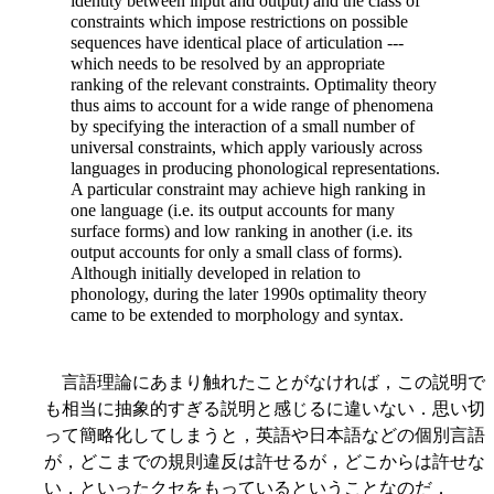
identity between input and output) and the class of
constraints which impose restrictions on possible
sequences have identical place of articulation ---
which needs to be resolved by an appropriate
ranking of the relevant constraints. Optimality theory
thus aims to account for a wide range of phenomena
by specifying the interaction of a small number of
universal constraints, which apply variously across
languages in producing phonological representations.
A particular constraint may achieve high ranking in
one language (i.e. its output accounts for many
surface forms) and low ranking in another (i.e. its
output accounts for only a small class of forms).
Although initially developed in relation to
phonology, during the later 1990s optimality theory
came to be extended to morphology and syntax.
言語理論にあまり触れたことがなければ，この説明で
も相当に抽象的すぎる説明と感じるに違いない．思い切
って簡略化してしまうと，英語や日本語などの個別言語
が，どこまでの規則違反は許せるが，どこからは許せな
い，といったクセをもっているということなのだ．