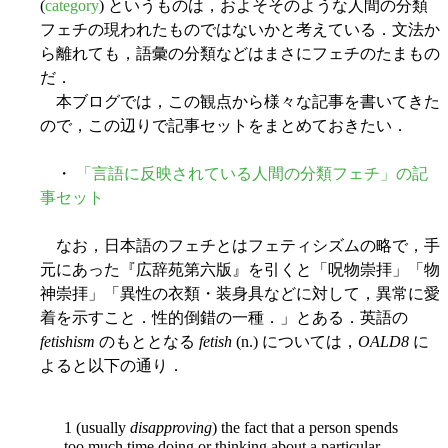
(
category
) というものは，およそそのような人間の分類
フェチの現われたものではないかと考えている．文法か
ら離れても，語彙の分類などはまさにフェチのたまもの
だ．
本ブログでは，この観点から様々な記事を書いてきた
ので，この辺りで記事セットをまとめておきたい．
・
「言語に反映されている人間の分類フェチ」の記
事セット
なお，日本語のフェチとはフェティシズムの略で，手
元にあった『広辞苑第六版』を引くと「呪物崇拝」「物
神崇拝」「異性の衣類・装身具などに対して，異常に愛
着を示すこと．性的倒錯の一種．」とある．英語の
fetishism
のもととなる
fetish
(n.) については，
OALD8
に
よると以下の通り．
1 (usually
disapproving
) the fact that a person spends
too much time doing or thinking about a particular