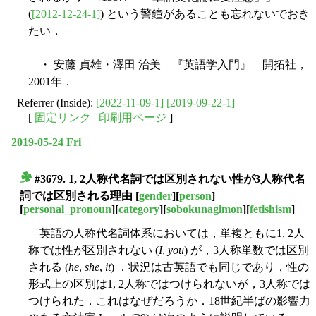
(
[2012-12-24-1]
) という警鐘があることも忘れないでおき
たい．
・ 安藤 貞雄・澤田 治美 『英語学入門』 開拓社，
2001年．
Referrer (Inside):
[2022-11-09-1]
[2019-09-22-1]
[
固定リンク
|
印刷用ページ
]
2019-05-24 Fri
#3679. 1, 2人称代名詞では区別されない性が3人称代名
■
詞では区別される理由
[
gender
][
person
]
[
personal_pronoun
][
category
][
sobokunagimon
][
fetishism
]
英語の人称代名詞体系においては，単複ともに1, 2人
称では性が区別されない (
I
,
you
) が，3人称単数では区別
される (
he
,
she
,
it
) ．状況は古英語でも同じであり，性の
形式上の区別は1, 2人称ではつけられないが，3人称では
つけられた．これはなぜだろうか．18世紀半ばの影響力