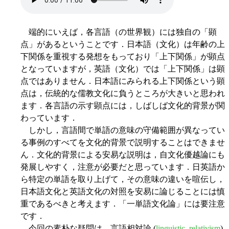
端的にいえば，各言語（の世界観）には独自の「顕
点」があるということです．日本語（文化）は年齢の上
下関係を重視する発想をもっており「上下関係」が顕点
となっていますが，英語（文化）では「上下関係」は顕
点ではありません．日本語にみられる上下関係という顕
点は，伝統的な儒教文化に負うところが大きいと思われ
ます．各言語の示す顕点には，しばしば文化的背景が関
わっています．
しかし，言語間で単語の意味の守備範囲が異なってい
る事例のすべてを文化的背景で説明することはできませ
ん．文化的背景による安易な説明は，自文化優越論にも
発展しやすく，注意が必要だと思っています．日英語か
ら特定の単語を取り上げて，その意味の違いを喧伝し，
日本語文化と英語文化の対照を安易に論じることには慎
重であるべきと考えます．「一単語文化論」には要注意
です．
今回の素朴な疑問は，言語相対論 (
linguistic_relativism
)