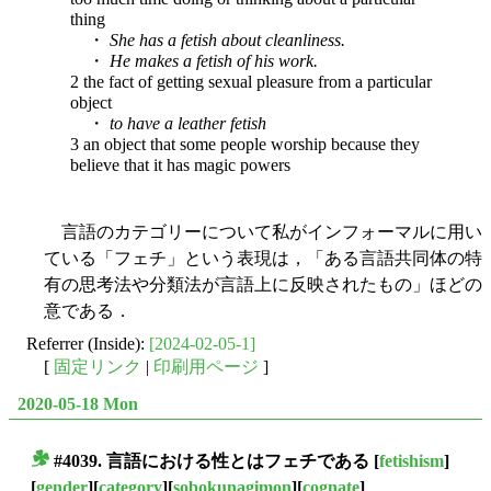
thing
・
She has a fetish about cleanliness.
・
He makes a fetish of his work.
2 the fact of getting sexual pleasure from a particular
object
・
to have a leather fetish
3 an object that some people worship because they
believe that it has magic powers
言語のカテゴリーについて私がインフォーマルに用い
ている「フェチ」という表現は，「ある言語共同体の特
有の思考法や分類法が言語上に反映されたもの」ほどの
意である．
Referrer (Inside):
[2024-02-05-1]
[
固定リンク
|
印刷用ページ
]
2020-05-18 Mon
#4039. 言語における性とはフェチである
[
fetishism
]
■
[
gender
][
category
][
sobokunagimon
][
cognate
]