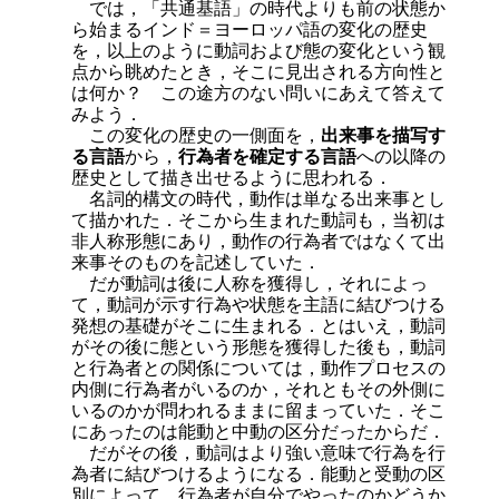
では，「共通基語」の時代よりも前の状態か
ら始まるインド＝ヨーロッパ語の変化の歴史
を，以上のように動詞および態の変化という観
点から眺めたとき，そこに見出される方向性と
は何か？ この途方のない問いにあえて答えて
みよう．
この変化の歴史の一側面を，
出来事を描写す
る言語
から，
行為者を確定する言語
への以降の
歴史として描き出せるように思われる．
名詞的構文の時代，動作は単なる出来事とし
て描かれた．そこから生まれた動詞も，当初は
非人称形態にあり，動作の行為者ではなくて出
来事そのものを記述していた．
だが動詞は後に人称を獲得し，それによっ
て，動詞が示す行為や状態を主語に結びつける
発想の基礎がそこに生まれる．とはいえ，動詞
がその後に態という形態を獲得した後も，動詞
と行為者との関係に
ついては，動作プロセスの
内側に行為者がいるのか，それともその外側に
いるのかが問われるままに留まっていた．そこ
にあったのは能動と中動の区分だったからだ．
だがその後，動詞はより強い意味で行為を行
為者に結びつけるようになる．能動と受動の区
別によって，行為者が自分でやったのかどうか