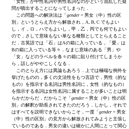
「女性」が中性名詞や男性名詞なのかという混乱した疑
問が噴出することになってしまった．
この問題への解決法は「
gender
= 男女（中）性の区
別」というとらえ方から解放され，A, B, C でもよい
し，イ，ロ，ハでもよいし，甲，乙，丙でも何でもよい
ので，さして意味もない単なる種類としてとらえること
だ．古英語では「石」はAの箱に入っている，「愛」は
Bの箱に入っている等々．なまじ意味のある「男」や
「女」などのラベルを各々の箱に貼り付けてしまうか
ら，話しがややこしくなる．
このとらえ方には異論もあろう．上では極端な例外を
挙げたものの，多くの文法性をもつ言語で，男性（的な
もの）を指示する名詞は男性名詞に，女性（的なもの）
を指示する名詞は女性名詞に属することが多いことは明
らかだからだ．だからこそ「
gender
= 男女（中）性の区
別」の解釈が助長されてきたのだろう．しかし，それで
はすべてを説明できないからこそ，一度「
gender
= 男女
（中）性の区別」の見方から解放されてみようと主張し
ているのである．男女の違いは確かに人間にとって関心