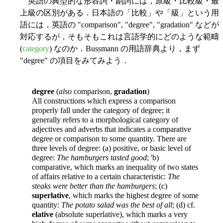
英語の典型的な形容詞・副詞には，原級・比較級・最
上級の区別がある．日本語の「比較」や「級」という用
語には，英語の "comparison", "degree", "gradation" などが
対応するが，そもそもこれは言語学的にどのような範疇
(
category
) なのか．Bussmann の用語辞典より，まず
"degree" の項目をみてみよう．
degree
(
also
comparison,
gradation
)
All constructions which express a comparison
properly fall under the category of degree; it
generally refers to a morphological category of
adjectives and adverbs that indicates a comparative
degree or comparison to some quantity. There are
three levels of degree: (a) positive, or basic level of
degree:
The hamburgers tasted good
; 'b)
comparative, which marks an inequality of two states
of affairs relative to a certain characteristic:
The
steaks were better than the hamburgers
; (c)
superlative
, which marks the highest degree of some
quantity:
The potato salad was the best of all
; (d) cf.
elative
(absolute superlative), which marks a very