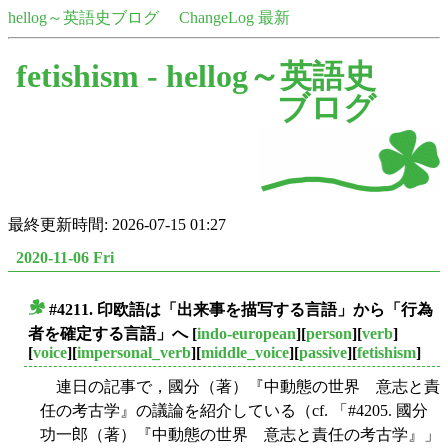
hellog～英語史ブログ
ChangeLog 最新
fetishism -
hellog～英語史
ブログ
最終更新時間: 2026-07-15 01:27
2020-11-06 Fri
#4211. 印欧語は「出来事を描写する言語」から「行為
■
者を確定する言語」へ
[
indo-european
][
person
][
verb
]
[
voice
][
impersonal_verb
][
middle_voice
][
passive
][
fetishism
]
連日の記事で，國分（著）『中動態の世界 意志と責
任の考古学』の議論を紹介している（cf. 「#4205. 國分
功一郎（著）『中動態の世界 意志と責任の考古学』」