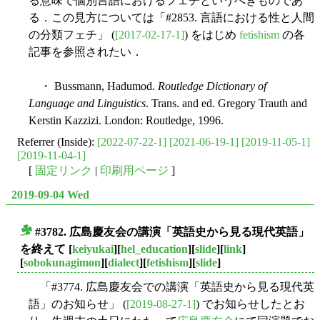
る意味で個別言語におけるフェチというべきものであ
る．この見方については「#2853. 言語における性と人間
の分類フェチ」 (
[2017-02-17-1]
) をはじめ
fetishism
の各
記事を参照されたい．
・ Bussmann, Hadumod.
Routledge Dictionary of
Language and Linguistics
. Trans. and ed. Gregory Trauth and
Kerstin Kazzizi. London: Routledge, 1996.
Referrer (Inside):
[2022-07-22-1]
[2021-06-19-1]
[2019-11-05-1]
[2019-11-04-1]
[
固定リンク
|
印刷用ページ
]
2019-09-04 Wed
#3782. 広島慶友会の講演「英語史から見る現代英語」
■
を終えて
[
keiyukai
][
hel_education
][
slide
][
link
]
[
sobokunagimon
][
dialect
][
fetishism
][
slide
]
「#3774. 広島慶友会での講演「英語史から見る現代英
語」のお知らせ」 (
[2019-08-27-1]
) でお知らせしたとお