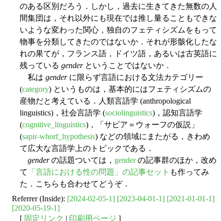
のある区別だろう．しかし，過去に生きてきた無数の人
間集団は，それ以外にも現在では推し量ることもできな
いような変わった関心，独自のフェティシズムをもって
物事を分類してきたのではないか．それが形骸化したな
れの果てが，フランス語，ドイツ語，あるいは古英語に
残っている
gender
ということではないか．
私は
gender
に限らず言語における文法カテゴリー
(
category
) というものは，基本的にはフェティシズムの
産物だと考えている．人類言語学 (anthropological
linguistics)，社会言語学 (
sociolinguistics
)，認知言語学
(
cognitive_linguistics
)，「サピア＝ウォーフの仮説」
(
sapir-whorf_hypothesis
) などの領域にまたがる，きわめ
て広大な言語学上のトピックである．
gender
の話題ついては，
gender
の記事群のほか，改め
て
「言語における性の問題」の記事セット
も作ってみ
た．こちらも合わせてどうぞ．
Referrer (Inside):
[2024-02-05-1]
[2023-04-01-1]
[2021-01-01-1]
[2020-05-19-1]
[
固定リンク
|
印刷用ページ
]