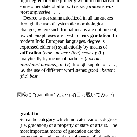
high degree of some property without comparison to
some other state of affairs:
The performance was
most impressive
. . . .
Degree is not grammaticalized in all languages
through the use of systematic morphological
changes; where such formal means are not present,
lexical paraphrases are used to mark
gradation
. In
modern Indo-European languages, degree is
expressed either (a) synthetically by means of
suffixation
(
new
:
newer
:
(the) newest
); (b)
analytically by means of particles (
anxious
:
more/most anxious
); or (c) through suppletion . . . ,
i.e. the use of different word stems:
good
:
better
:
(the) best
.
同様に "gradation" という項目も覗いてみよう．
gradation
Semantic category which indicates various degrees
(i.e. gradation) of a property or state of affairs. The
most important means of gradation are the
comparative and superlative
degrees
of adjectives