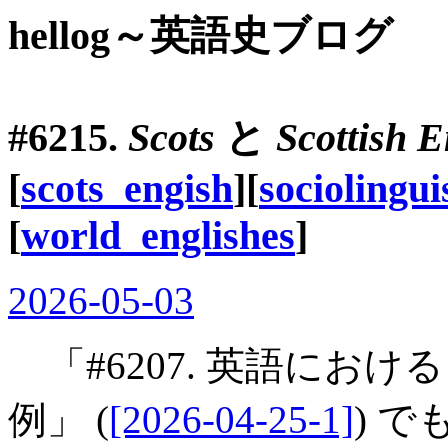
hellog～英語史ブログ
#6215.
Scots
と
Scottish E
[
scots_engish
][
sociolingui
[
world_englishes
]
2026-05-03
「#6207. 英語におけ
例」 (
[2026-04-25-1]
) 