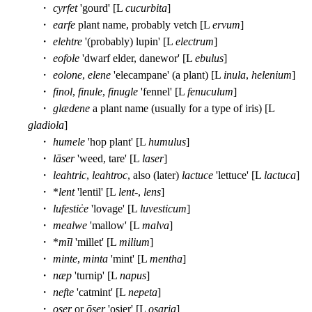
・
cyrfet
'gourd' [L
cucurbita
]
・
earfe
plant name, probably vetch [L
ervum
]
・
elehtre
'(probably) lupin' [L
electrum
]
・
eofole
'dwarf elder, danewor' [L
ebulus
]
・
eolone
,
elene
'elecampane' (a plant) [L
inula
,
helenium
]
・
finol
,
finule
,
finugle
'fennel' [L
fenuculum
]
・
glædene
a plant name (usually for a type of iris) [L
gladiola
]
・
humele
'hop plant' [L
humulus
]
・
lāser
'weed, tare' [L
laser
]
・
leahtric
,
leahtroc
, also (later)
lactuce
'lettuce' [L
lactuca
]
・ *
lent
'lentil' [L
lent
-,
lens
]
・
lufestiċe
'lovage' [L
luvesticum
]
・
mealwe
'mallow' [L
malva
]
・ *
mīl
'millet' [L
milium
]
・
minte
,
minta
'mint' [L
mentha
]
・
næp
'turnip' [L
napus
]
・
nefte
'catmint' [L
nepeta
]
・
oser
or
ōser
'osier' [L
osaria
]