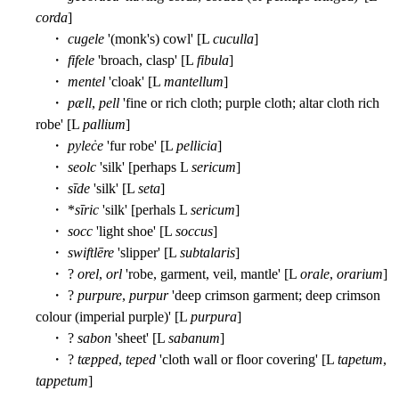
corda
]
・
cugele
'(monk's) cowl' [L
cuculla
]
・
fifele
'broach, clasp' [L
fibula
]
・
mentel
'cloak' [L
mantellum
]
・
pæll
,
pell
'fine or rich cloth; purple cloth; altar cloth rich
robe' [L
pallium
]
・
pyleċe
'fur robe' [L
pellicia
]
・
seolc
'silk' [perhaps L
sericum
]
・
sīde
'silk' [L
seta
]
・ *
sīric
'silk' [perhals L
sericum
]
・
socc
'light shoe' [L
soccus
]
・
swiftlēre
'slipper' [L
subtalaris
]
・ ?
orel
,
orl
'robe, garment, veil, mantle' [L
orale
,
orarium
]
・ ?
purpure
,
purpur
'deep crimson garment; deep crimson
colour (imperial purple)' [L
purpura
]
・ ?
sabon
'sheet' [L
sabanum
]
・ ?
tæpped
,
teped
'cloth wall or floor covering' [L
tapetum
,
tappetum
]