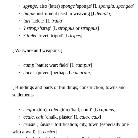
・
spynġe
, also (later)
sponge
'sponge' [L
spongia
,
spongea
]
・
timple
instrument used in weaving [L
templa
]
・
turl
'ladele' [L
trulla
]
・ ?
stropp
'strap' [L
stroppus
or
struppus
]
・ ?
trefet
'trivet, tripod' [L
tripes
]
[ Warware and weapons ]
・
camp
'battle; war; field' [L
campus
]
・
cocer
'quiver' [perhaps L
cucurum
]
[ Buildings and parts of buildings; construction; towns and
settlements ]
・
ċeafor
-(tūn),
cafer
-(tūn) 'hall, court' [L
capreus
]
・
ċealc
,
calc
'chalk, plaster' [L
calc
-,
calx
]
・
ċeaster
,
ċæster
'fortification; city, town (especially one
with a wall)' [L
castra
]