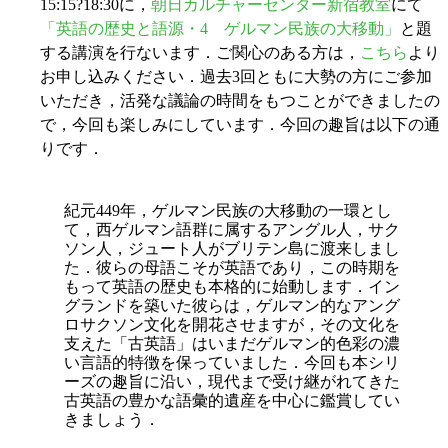
15:15?18:30に，
朝日カルチャーセンター新宿教室
にて
「英語の歴史と語源・4 ゲルマン民族の大移動」
と題
する講演を行ないます．ご関心のある方は，
こちら
より
お申し込みください．過去3回ともに大勢の方にご参加
いただき，活発な議論の時間をもつことができましたの
で，今回も楽しみにしています．今回の趣旨は以下の通
りです．
紀元449年，ゲルマン民族の大移動の一環とし
て，西ゲルマン語群に属するアングル人，サク
ソン人，ジュート人がブリテン島に渡来しまし
た．彼らの母語こそが英語であり，この時期を
もって英語の歴史も本格的に始動します．イン
グランドを築いた彼らは，ゲルマン的なアング
ロサクソン文化を開花させますが，その文化を
支えた「古英語」はいまだゲルマン的色彩の濃
い言語的特徴を保っていました．今回も本シリ
ーズの趣旨に沿い，現代まで受け継がれてきた
古英語の豊かな語彙的遺産を中心に鑑賞してい
きましょう．