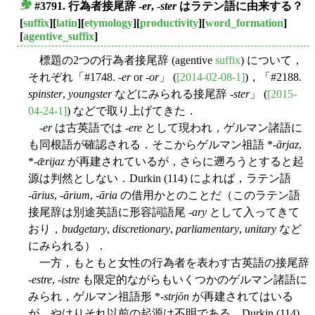
#3791. 行為者接尾辞 -
er
, -
ster
はラテン語に由来する？
■
[
suffix
][
latin
][
etymology
][
productivity
][
word_formation
]
[
agentive_suffix
]
標題の2つの行為者接尾辞 (agentive
suffix
) について，
それぞれ「#1748. -
er
or -
or
」 (
[2014-02-08-1]
)，「#2188.
spinster
,
youngster
などにみられる接尾辞 -
ster
」 (
[2015-
04-24-1]
) などで取り上げてきた．
-
er
は古英語では -
ere
として現われ，ゲルマン諸語に
も同根語が確認される．そこからゲルマン祖語 *
-ārjaz
,
*
-ǣrijaz
が再建されているが，さらに遡ろうとすると起
源は判然としない．Durkin (114) によれば，ラテン語
-
ārius
, -
ārium
, -
āria
の借用かとのことだ（このラテン語
接尾辞は別途英語に形容詞語尾 -
ary
として入ってきて
おり，
budgetary
,
discretionary
,
parliamentary
,
unitary
など
にみられる）．
一方，もともと女性の行為者を表わす古英語の接尾辞
-
estre
, -
istre
も限定的ながらもいくつかのゲルマン諸語に
みられ，ゲルマン祖語形 *-
strjōn
が再建されてはいる
が，やはりそれ以前の起源は不明である．Durkin (114)