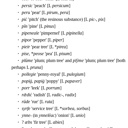
・
persic
'peach' [L
persicum
]
・
peru
'pear' [L
pirum
,
pera
]
・
piċ
'pitch' (the resinous substance) [L
pic
-,
pix
]
・
pīn
'pine' [L
pinus
]
・
pipeneale
'pimpernel' [L
pipinella
]
・
pipor
'pepper' [L
piper
]
・
pieir
'pear tree' [L *
pirea
]
・
pise
, *
peose
'pea' [L
pisum
]
・
plūme
'plum; plum tree' and
plȳme
'plum; plum tree' [both
perhaps L
pruna
]
・
pollegie
'penny-royal' [L
pulegium
]
・
popiġ
,
papiġ
'poppy' [L
papaver
]
・
porr
'leek' [L
porrum
]
・
rǣdiċ
'radish' [L
radic
-,
radix
]
・
rūde
'rue' [L
ruta
]
・
syrfe
'service tree' [L *
sorbea
,
sorbus
]
・
ynne
- (in
ynnelēac
) 'onion' [L
unio
]
・ ?
æbs
'fir tree' [L
abies
]