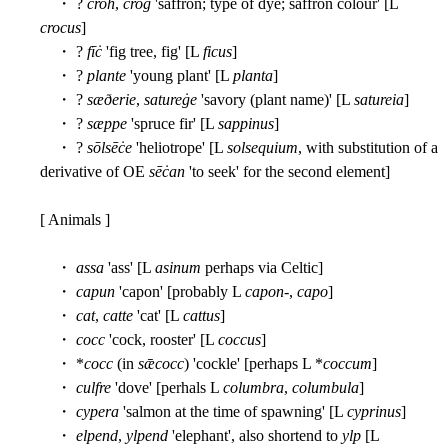
・ ?
croh
,
crog
'saffron; type of dye; saffron colour' [L
crocus
]
・ ?
fīċ
'fig tree, fig' [L
ficus
]
・ ?
plante
'young plant' [L
planta
]
・ ?
sæðerie
,
satureġe
'savory (plant name)' [L
satureia
]
・ ?
sæppe
'spruce fir' [L
sappinus
]
・ ?
sōlsēċe
'heliotrope' [L
solsequium
, with substitution of a
derivative of OE
sēċan
'to seek' for the second element]
[ Animals ]
・
assa
'ass' [L
asinum
perhaps via Celtic]
・
capun
'capon' [probably L
capon
-,
capo
]
・
cat
,
catte
'cat' [L
cattus
]
・
cocc
'cock, rooster' [L
coccus
]
・ *
cocc
(in
sǣcocc
) 'cockle' [perhaps L *
coccum
]
・
culfre
'dove' [perhals L
columbra
,
columbula
]
・
cypera
'salmon at the time of spawning' [L
cyprinus
]
・
elpend
,
ylpend
'elephant', also shortend to
ylp
[L