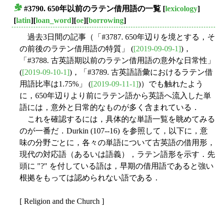
#3790. 650年以前のラテン借用語の一覧
[
lexicology
]
■
[
latin
][
loan_word
][
oe
][
borrowing
]
過去3日間の記事（「#3787. 650年辺りを境とする，そ
の前後のラテン借用語の特質」 (
[2019-09-09-1]
)，
「#3788. 古英語期以前のラテン借用語の意外な日常性」
(
[2019-09-10-1]
)，「#3789. 古英語語彙におけるラテン借
用語比率は1.75%」 (
[2019-09-11-1]
)）でも触れたよう
に，650年辺りより前にラテン語から英語へ流入した単
語には，意外と日常的なものが多く含まれている．
これを確認するには，具体的な単語一覧を眺めてみる
のが一番だ．Durkin (107--16) を参照して，以下に，意
味の分野ごとに，各々の単語について古英語の借用形，
現代の対応語（あるいは語義），ラテン語形を示す．先
頭に "?" を付している語は，早期の借用語であると強い
根拠をもっては認められない語である．
[ Religion and the Church ]