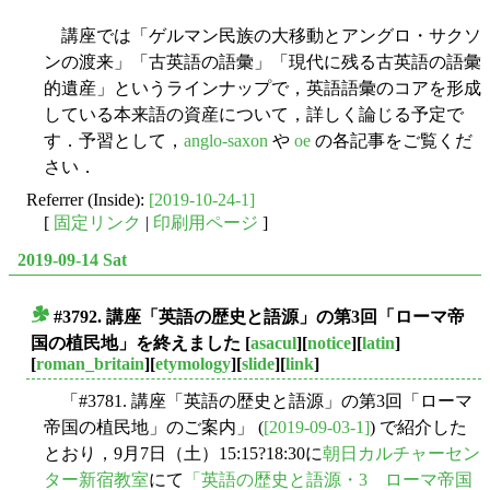
講座では「ゲルマン民族の大移動とアングロ・サクソ
ンの渡来」「古英語の語彙」「現代に残る古英語の語彙
的遺産」というラインナップで，英語語彙のコアを形成
している本来語の資産について，詳しく論じる予定で
す．予習として，
anglo-saxon
や
oe
の各記事をご覧くだ
さい．
Referrer (Inside):
[2019-10-24-1]
[
固定リンク
|
印刷用ページ
]
2019-09-14 Sat
#3792. 講座「英語の歴史と語源」の第3回「ローマ帝
■
国の植民地」を終えました
[
asacul
][
notice
][
latin
]
[
roman_britain
][
etymology
][
slide
][
link
]
「#3781. 講座「英語の歴史と語源」の第3回「ローマ
帝国の植民地」のご案内」 (
[2019-09-03-1]
) で紹介した
とおり，9月7日（土）15:15?18:30に
朝日カルチャーセン
ター新宿教室
にて
「英語の歴史と語源・3 ローマ帝国