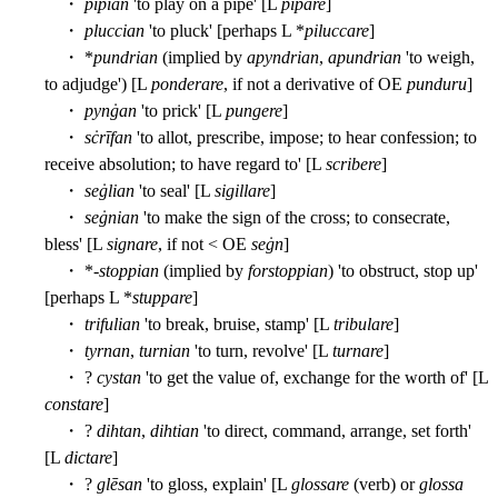
・
pīpian
'to play on a pipe' [L
pipare
]
・
pluccian
'to pluck' [perhaps L *
piluccare
]
・ *
pundrian
(implied by
apyndrian
,
apundrian
'to weigh,
to adjudge') [L
ponderare
, if not a derivative of OE
punduru
]
・
pynġan
'to prick' [L
pungere
]
・
sċrīfan
'to allot, prescribe, impose; to hear confession; to
receive absolution; to have regard to' [L
scribere
]
・
seġlian
'to seal' [L
sigillare
]
・
seġnian
'to make the sign of the cross; to consecrate,
bless' [L
signare
, if not < OE
seġn
]
・ *-
stoppian
(implied by
forstoppian
) 'to obstruct, stop up'
[perhaps L *
stuppare
]
・
trifulian
'to break, bruise, stamp' [L
tribulare
]
・
tyrnan
,
turnian
'to turn, revolve' [L
turnare
]
・ ?
cystan
'to get the value of, exchange for the worth of' [L
constare
]
・ ?
dihtan
,
dihtian
'to direct, command, arrange, set forth'
[L
dictare
]
・ ?
glēsan
'to gloss, explain' [L
glossare
(verb) or
glossa