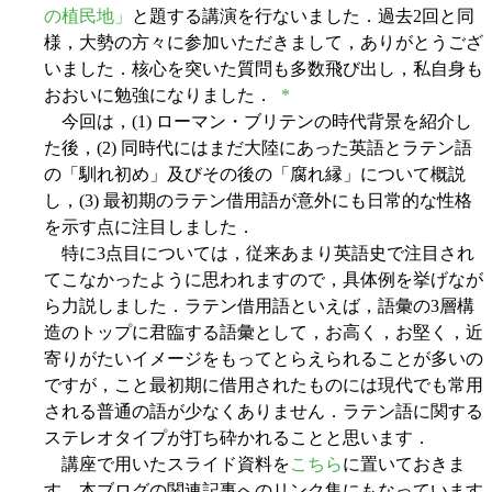
の植民地」
と題する講演を行ないました．過去2回と同
様，大勢の方々に参加いただきまして，ありがとうござ
いました．核心を突いた質問も多数飛び出し，私自身も
おおいに勉強になりました．
*
今回は，(1) ローマン・ブリテンの時代背景を紹介し
た後，(2) 同時代にはまだ大陸にあった英語とラテン語
の「馴れ初め」及びその後の「腐れ縁」について概説
し，(3) 最初期のラテン借用語が意外にも日常的な性格
を示す点に注目しました．
特に3点目については，従来あまり英語史で注目され
てこなかったように思われますので，具体例を挙げなが
ら力説しました．ラテン借用語といえば，語彙の3層構
造のトップに君臨する語彙として，お高く，お堅く，近
寄りがたいイメージをもってとらえられることが多いの
ですが，こと最初期に借用されたものには現代でも常用
される普通の語が少なくありません．ラテン語に関する
ステレオタイプが打ち砕かれることと思います．
講座で用いたスライド資料を
こちら
に置いておきま
す．本ブログの関連記事へのリンク集にもなっています