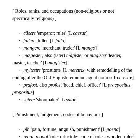
[ Roles, ranks, and occupations (non-religious or not
specifically religious) ]
・
cāsere
'emperor; ruler' [L
caesar
]
・
fullere
'fuller' [L
fullo
]
・
mangere
'merchant, trader' [L
mango
]
・
mæġester
, also (later)
māgister
or
magister
'leader,
master, teacher' [L
magister
]
・
myltestre
'prostitute' [L
meretrix
, with remodelling of the
ending after the Old English feminine agent noun suffix -
estre
]
・
prafost
, also
profost
'head, chief, officer' [L
praepositus
,
propositus
]
・
sūtere
'shoumaker' [L
sutor
]
[ Punishment, judgement, codes of behaviour ]
・
pīn
'pain, fortune, anguish, punishment' [L
poena
]
・
regol
,
reogol
'rule; principle; code of rules; wooden ruler'