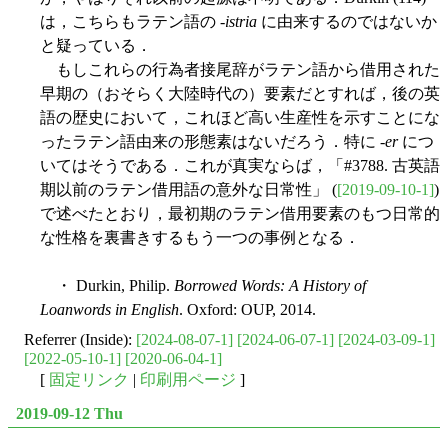
は，こちらもラテン語の -
istria
に由来するのではないか
と疑っている．
もしこれらの行為者接尾辞がラテン語から借用された
早期の（おそらく大陸時代の）要素だとすれば，後の英
語の歴史において，これほど高い生産性を示すことにな
ったラテン語由来の形態素はないだろう．特に -
er
につ
いてはそうである．これが真実ならば，「#3788. 古英語
期以前のラテン借用語の意外な日常性」 (
[2019-09-10-1]
)
で述べたとおり，最初期のラテン借用要素のもつ日常的
な性格を裏書きするもう一つの事例となる．
・ Durkin, Philip.
Borrowed Words: A History of
Loanwords in English
. Oxford: OUP, 2014.
Referrer (Inside):
[2024-08-07-1]
[2024-06-07-1]
[2024-03-09-1]
[2022-05-10-1]
[2020-06-04-1]
[
固定リンク
|
印刷用ページ
]
2019-09-12 Thu