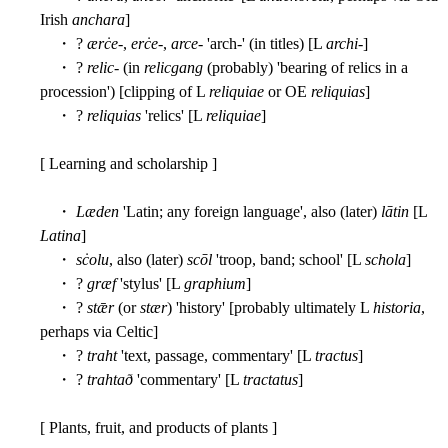
Irish
anchara
]
・ ?
ærċe
-,
erċe
-,
arce
- 'arch-' (in titles) [L
archi
-]
・ ?
relic
- (in
relicgang
(probably) 'bearing of relics in a
procession') [clipping of L
reliquiae
or OE
reliquias
]
・ ?
reliquias
'relics' [L
reliquiae
]
[ Learning and scholarship ]
・
Læden
'Latin; any foreign language', also (later)
lātin
[L
Latina
]
・
sċolu
, also (later)
scōl
'troop, band; school' [L
schola
]
・ ?
græf
'stylus' [L
graphium
]
・ ?
stǣr
(or
stær
) 'history' [probably ultimately L
historia
,
perhaps via Celtic]
・ ?
traht
'text, passage, commentary' [L
tractus
]
・ ?
trahtað
'commentary' [L
tractatus
]
[ Plants, fruit, and products of plants ]