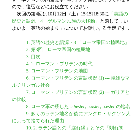
ので，復習などにお役立てください．
次回の第4回は10月12日（土）15:15?18:30に
「英語の
歴史と語源・4 ゲルマン民族の大移動」
と題して，い
よいよ「英語の始まり」についてお話しする予定です．
1. 英語の歴史と語源・3 「ローマ帝国の植民地」
2. 第3回 ローマ帝国の植民地
3. 目次
4. 1. ローマン・ブリテンの時代
5. ローマン・ブリテンの地図
6. ローマン・ブリテンの言語状況 (1) --- 複雑なマ
ルチリンガル社会
7. ローマン・ブリテンの言語状況 (2) --- ガリアと
の比較
8. ローマ軍の残した -
chester
, -
caster
, -
cester
の地名
9. 多くのラテン地名が後にアングロ・サクソン人
によって捨てられた理由
10. 2. ラテン語との「腐れ縁」とその「馴れ初