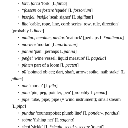
・
forc
,
forca
'fork' [L
furca
]
・ *
fossere
or
fostere
'spade' [L
fossorium
]
・
inseġel
,
insiġle
'seal; signet' [L
sigillum
]
・
līne
'cable, rope, line, cord; series, row, rule, direction'
[probably L
linea
]
・
mattuc
,
meottuc
,
mettoc
'mattock' [perhaps L *
matteuca
]
・
mortere
'mortar' [L
mortarium
]
・
panne
'pan' [perhaps L
panna
]
・
pæġel
'wine vessel; liquid measure' [L
pagella
]
・
pihten
part of a loom [L
pecten
]
・
pīl
'pointed object; dart, shaft, arrow; spike, nail; stake' [L
pilum
]
・
pīle
'mortar' [L
pila
]
・
pinn
'pin, peg, pointer; pen' [probably L
penna
]
・
pīpe
'tube, pipe; pipe (= wind instrument); small stream'
[L
pipa
]
・
pundur
'counterpoise; plumb line' [L
ponder
-,
pondus
]
・
seġne
'fishing net' [L
sagena
]
・
sicol
'sickle' [L *
sicula
,
secul
<
secare
'to cut']