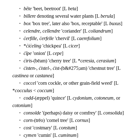
・
bēte
'beet, beetroot' [L
beta
]
・
billere
denoting several water plants [L
berula
]
・
box
'box tree', later also 'box, receptable' [L
buxus
]
・
celendre
,
cellendre
'coriander' [L
coliandrum
]
・
ċerfille
,
ċerfelle
'chervil' [L
caerefolium
]
・ *
ċiċeling
'chickpea' [L
cicer
]
・
ċīpe
'onion' [L
cepe
]
・
ċiris
-(bēam) 'cherry tree' [L *
ceresia
,
cerasium
]
・
ċisten
-,
ċistel
-,
ċist
-(b&#275;am) 'chestnut tree' [L
castinea
or
castanea
]
・
coccel
'corn cockle, or other grain-field weed' [L
*
cocculus
<
coccum
]
・
codd
-(æppel) 'quince' [L
cydonium
,
cotoneum
, or
cotonium
]
・
consolde
'(perhaps) daisy or comfrey' [L
consolida
]
・
corn
-(trēo) 'cornel tree' [L
cornus
]
・
cost
'costmary' [L
constum
]
・
cymen
'cumin' [L
cuminum
]