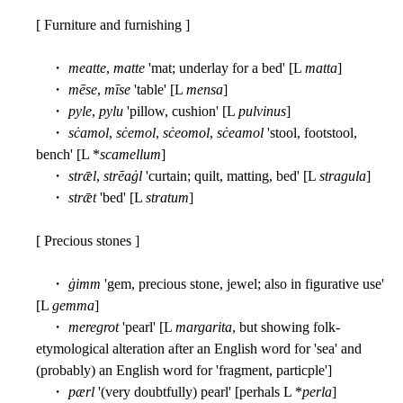
[ Furniture and furnishing ]
・
meatte
,
matte
'mat; underlay for a bed' [L
matta
]
・
mēse
,
mīse
'table' [L
mensa
]
・
pyle
,
pylu
'pillow, cushion' [L
pulvinus
]
・
sċamol
,
sċemol
,
sċeomol
,
sċeamol
'stool, footstool,
bench' [L *
scamellum
]
・
strǣl
,
strēaġl
'curtain; quilt, matting, bed' [L
stragula
]
・
strǣt
'bed' [L
stratum
]
[ Precious stones ]
・
ġimm
'gem, precious stone, jewel; also in figurative use'
[L
gemma
]
・
meregrot
'pearl' [L
margarita
, but showing folk-
etymological alteration after an English word for 'sea' and
(probably) an English word for 'fragment, particple']
・
pærl
'(very doubtfully) pearl' [perhals L *
perla
]