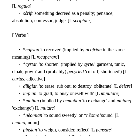
[L
regula
]
・
sċrift
'something decreed as a penalty; penance;
absolution; confessor; judge' [L
scriptum
]
[ Verbs ]
・ *
cōfrian
'to recover' (implied by
acōfrian
in the same
meaning) [L
recuperare
]
・ *
cyrtan
'to shorten' (implied by
cyrtel
'garment, tunic,
cloak, gown' and (probably)
ġecyrted
'cut off, shortened') [L
curtus
, adjective]
・
dīligian
'to erase, rub out; to destroy, obliterate' [L
delere
]
・
impian
'to graft; to busy oneself with' [L
imputare
]
・ *
mūtian
(implied by
bemūtian
'to exchange' and
mūtung
'exchange') [L
mutare
]
・ *
nēomian
'to sound sweetly' or *
nēome
'sound' [L
neuma
, noun]
・
pinsian
'to weigh, consider, reflect' [L
pensare
]