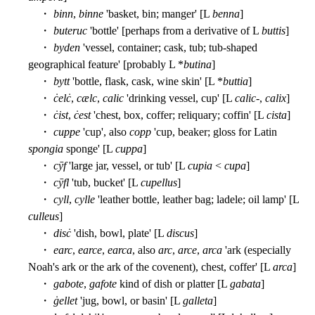
・
binn
,
binne
'basket, bin; manger' [L
benna
]
・
buteruc
'bottle' [perhaps from a derivative of L
buttis
]
・
byden
'vessel, container; cask, tub; tub-shaped
geographical feature' [probably L *
butina
]
・
bytt
'bottle, flask, cask, wine skin' [L *
buttia
]
・
ċelċ
,
cælc
,
calic
'drinking vessel, cup' [L
calic
-,
calix
]
・
ċist
,
ċest
'chest, box, coffer; reliquary; coffin' [L
cista
]
・
cuppe
'cup', also
copp
'cup, beaker; gloss for Latin
spongia
sponge' [L
cuppa
]
・
cȳf
'large jar, vessel, or tub' [L
cupia
<
cupa
]
・
cȳfl
'tub, bucket' [L
cupellus
]
・
cyll
,
cylle
'leather bottle, leather bag; ladele; oil lamp' [L
culleus
]
・
disċ
'dish, bowl, plate' [L
discus
]
・
earc
,
earce
,
earca
, also
arc
,
arce
,
arca
'ark (especially
Noah's ark or the ark of the covenent), chest, coffer' [L
arca
]
・
gabote
,
gafote
kind of dish or platter [L
gabata
]
・
ġellet
'jug, bowl, or basin' [L
galleta
]