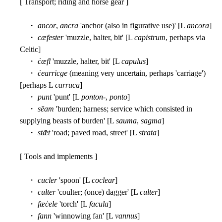
[ Transport; riding and horse gear ]
・
ancor
,
ancra
'anchor (also in figurative use)' [L
ancora
]
・
cæfester
'muzzle, halter, bit' [L
capistrum
, perhaps via
Celtic]
・
ċæfl
'muzzle, halter, bit' [L
capulus
]
・
ċearricge
(meaning very uncertain, perhaps 'carriage')
[perhaps L
carruca
]
・
punt
'punt' [L
ponton
-,
ponto
]
・
sēam
'burden; harness; service which consisted in
supplying beasts of burden' [L
sauma
,
sagma
]
・
stǣt
'road; paved road, street' [L
strata
]
[ Tools and implements ]
・
cucler
'spoon' [L
coclear
]
・
culter
'coulter; (once) dagger' [L
culter
]
・
fæċele
'torch' [L
facula
]
・
fann
'winnowing fan' [L
vannus
]