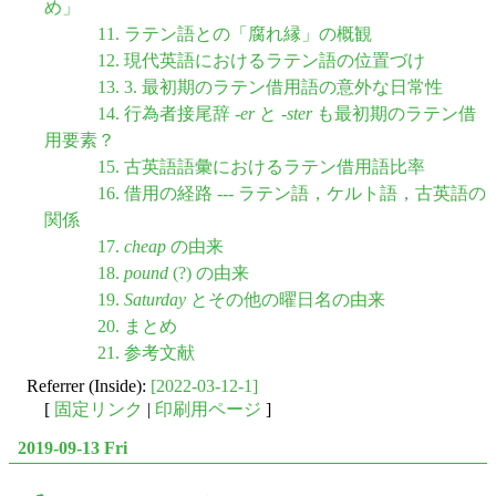
め」
11. ラテン語との「腐れ縁」の概観
12. 現代英語におけるラテン語の位置づけ
13. 3. 最初期のラテン借用語の意外な日常性
14. 行為者接尾辞 -
er
と -
ster
も最初期のラテン借
用要素？
15. 古英語語彙におけるラテン借用語比率
16. 借用の経路 --- ラテン語，ケルト語，古英語の
関係
17.
cheap
の由来
18.
pound
(?) の由来
19.
Saturday
とその他の曜日名の由来
20. まとめ
21. 参考文献
Referrer (Inside):
[2022-03-12-1]
[
固定リンク
|
印刷用ページ
]
2019-09-13 Fri