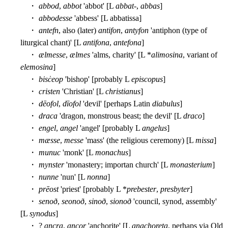
・
abbod
,
abbot
'abbot' [L
abbat-
,
abbas
]
・
abbodesse
'abbess' [L abbatissa]
・
antefn
, also (later)
antifon
,
antyfon
'antiphon (type of
liturgical chant)' [L
antifona
,
antefona
]
・
ælmesse
,
ælmes
'alms, charity' [L *
alimosina
, variant of
elemosina
]
・
bisċeop
'bishop' [probably L
episcopus
]
・
cristen
'Christian' [L
christianus
]
・
dēofol
,
dīofol
'devil' [perhaps Latin
diabulus
]
・
draca
'dragon, monstrous beast; the devil' [L
draco
]
・
engel
,
angel
'angel' [probably L
angelus
]
・
mæsse
,
messe
'mass' (the religious ceremony) [L
missa
]
・
munuc
'monk' [L
monachus
]
・
mynster
'monastery; importan church' [L
monasterium
]
・
nunne
'nun' [L
nonna
]
・
prēost
'priest' [probably L *
prebester
,
presbyter
]
・
senoð
,
seonoð
,
sinoð
,
sionoð
'council, synod, assembly'
[L
synodus
]
・ ?
ancra
,
ancor
'anchorite' [L
anachoreta
, perhaps via Old