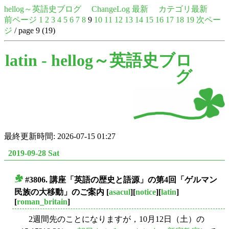
hellog～英語史ブログ
ChangeLog 最新
カテゴリ最新
前ページ
1
2
3
4
5
6
7
8
9
10
11
12
13
14
15
16
17
18
19
次ペー
ジ
/ page 9 (19)
latin -
hellog～英語史ブロ
グ
最終更新時間: 2026-07-15 01:27
2019-09-28 Sat
#3806. 講座「英語の歴史と語源」の第4回「ゲルマン
■
民族の大移動」のご案内
[
asacul
][
notice
][
latin
]
[
roman_britain
]
2週間先のことになりますが，10月12日（土）の