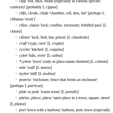
・
ċipp
'rod, stick, beam (especially in various specific
contexts)' [probably L
cippus
]
・
clifa
,
cleofa
,
cliofa
'chamber, cell, den, lair' [perhaps L
clibanus
'oven']
・
clūse
,
clause
'lock; confine, enclosure; fortified pass' [L
clausa
]
・
clūstor
'lock, bolt, bar, prison' [L
claustrum
]
・
cruft
'crypt, cave' [L
crupta
]
・
cyċene
'kitchen' [L
coquina
]
・
cylen
'kiln, oven' [L
culina
]
・ *
cylene
'town' (only as place-name element) [L
colonia
]
・
mūr
'wall' [L
murus
]
・
mylen
'mill' [L
molina
]
・
pearroc
'enclosure; fence that forms an enclosure'
[perhaps L
parricus
]
・
pīsle
or
pisle
'warm room' [L
pensilis
]
・
plætse
,
plæce
,
plæse
'open place in a town, square, street'
[L
platea
]
・
port
'town with a harbour; harbour, port; town (especially