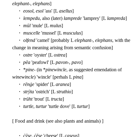
elephant
-,
elephans
]
・
eosol
,
esol
'ass' [L
asellus
]
・
lempedu
, also (later)
lamprede
'lamprey' [L
lampreda
]
・
mūl
'mule' [L
mulus
]
・
muscelle
'mussel' [L
musculus
]
・
olfend
'camel' [probably L
elephant
-,
elephans
, with the
change in meaning arising from semantic confusion]
・
ostre
'oyster' [L
ostrea
]
・
pēa
'peafowl' [L
pavon
-,
pavo
]
・ *
pine
- (in *
pinewincle
, as suggested emendation of
winewincle
) 'wincle' [perhals L
pina
]
・
rēnġe
'spider' [L
aranea
]
・
strȳta
'ostrich' [L
struthio
]
・
trūht
'trout' [L
tructa
]
・
turtle
,
turtur
'turtle dove' [L
turtur
]
[ Food and drink (see also plants and animals) ]
・
ċȳse
,
ċēse
'cheese' [L
caseus
]