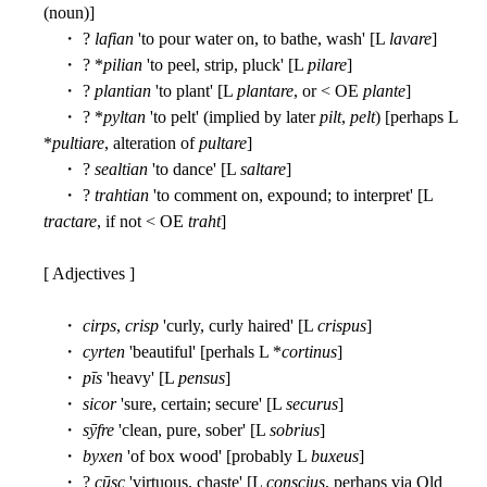
(noun)]
・ ?
lafian
'to pour water on, to bathe, wash' [L
lavare
]
・ ? *
pilian
'to peel, strip, pluck' [L
pilare
]
・ ?
plantian
'to plant' [L
plantare
, or < OE
plante
]
・ ? *
pyltan
'to pelt' (implied by later
pilt
,
pelt
) [perhaps L
*
pultiare
, alteration of
pultare
]
・ ?
sealtian
'to dance' [L
saltare
]
・ ?
trahtian
'to comment on, expound; to interpret' [L
tractare
, if not < OE
traht
]
[ Adjectives ]
・
cirps
,
crisp
'curly, curly haired' [L
crispus
]
・
cyrten
'beautiful' [perhals L *
cortinus
]
・
pīs
'heavy' [L
pensus
]
・
sicor
'sure, certain; secure' [L
securus
]
・
sȳfre
'clean, pure, sober' [L
sobrius
]
・
byxen
'of box wood' [probably L
buxeus
]
・ ?
cūsc
'virtuous, chaste' [L
conscius
, perhaps via Old