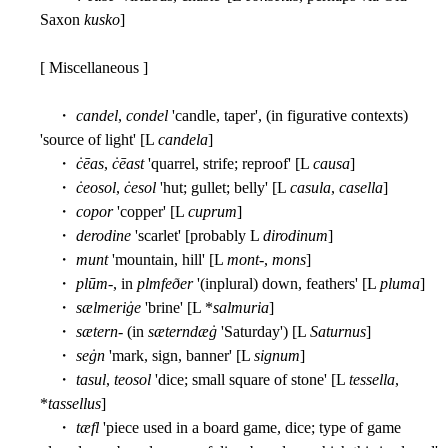
Saxon
kusko
]
[ Miscellaneous ]
・
candel
,
condel
'candle, taper', (in figurative contexts)
'source of light' [L
candela
]
・
ċēas
,
ċēast
'quarrel, strife; reproof' [L
causa
]
・
ċeosol
,
ċesol
'hut; gullet; belly' [L
casula
,
casella
]
・
copor
'copper' [L
cuprum
]
・
derodine
'scarlet' [probably L
dirodinum
]
・
munt
'mountain, hill' [L
mont
-,
mons
]
・
plūm
-, in
plmfeðer
'(inplural) down, feathers' [L
pluma
]
・
sælmeriġe
'brine' [L *
salmuria
]
・
sætern
- (in
sæterndæġ
'Saturday') [L
Saturnus
]
・
seġn
'mark, sign, banner' [L
signum
]
・
tasul
,
teosol
'dice; small square of stone' [L
tessella
,
*
tassellus
]
・
tæfl
'piece used in a board game, dice; type of game