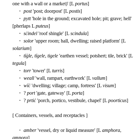
one with a wall or a market)' [L
portus
]
・
post
'post; doorpost' [L
postis
]
・
pytt
'hole in the ground; excavated hole; pit; grave; hell'
[pherlaps L
puteus
]
・
sċindel
'roof shingle' [L
scindula
]
・
solor
'upper room; hall, dwelling; raised platform' [L
solarium
]
・
tīġle
,
tīgele
,
tigele
'earthen vessel; potshert; tile, brick' [L
tegula
]
・
torr
'tower' [L
turris
]
・
weall
'wall, rampart, earthwork' [L
vallum
]
・
wīċ
'dwelling; village; camp, fortress' [L
visum
]
・ ?
port
'gate, gateway' [L
porta
]
・ ?
prtiċ
'porch, portico, vestibule, chapel' [L
poorticus
]
[ Containers, vessels, and receptacles ]
・
amber
'vessel, dry or liquid measure' [L
amphora
,
ampora
]