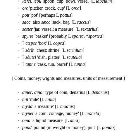
・
læfel
,
lebil
'spoon, cup, bowl, vessel' [L
labellum
]
・
orc
'pitcher, crock, cup' [L
orca
]
・
pott
'pot' [perhaps L
pottus
]
・
sacc
, also
sæcc
'sack, bag' [L
saccus
]
・
sester
'jar, vessel; a measure' [L
sextarius
]
・
spyrte
'basket' [probably L
sporta
, *
sportea
]
・ ?
cæpse
'box' [L
copsa
]
・ ?
sċrīn
'chest; shrine' [L
scrinium
]
・ ?
sċutel
'dish, platter' [L
scutella
]
・ ?
tunne
'cask, tun, barrel' [L
tunna
]
[ Coins, money; wights and measures, units of measurement ]
・
dīner
,
dīnor
type of coin, denarius [L
denarius
]
・
mīl
'mile' [L
milia
]
・
mydd
'a measure' [L
modius
]
・
mynet
'a coin; coinage, money' [L
moneta
]
・
oma
'a liquid measure' [L
ama
]
・
pund
'pound (in weight or money); pint' [L
pondo
]