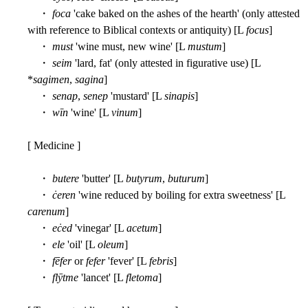
・
foca
'cake baked on the ashes of the hearth' (only attested
with reference to Biblical contexts or antiquity) [L
focus
]
・
must
'wine must, new wine' [L
mustum
]
・
seim
'lard, fat' (only attested in figurative use) [L
*
sagimen
,
sagina
]
・
senap
,
senep
'mustard' [L
sinapis
]
・
wīn
'wine' [L
vinum
]
[ Medicine ]
・
butere
'butter' [L
butyrum
,
buturum
]
・
ċeren
'wine reduced by boiling for extra sweetness' [L
carenum
]
・
eċed
'vinegar' [L
acetum
]
・
ele
'oil' [L
oleum
]
・
fēfer
or
fefer
'fever' [L
febris
]
・
flȳtme
'lancet' [L
fletoma
]