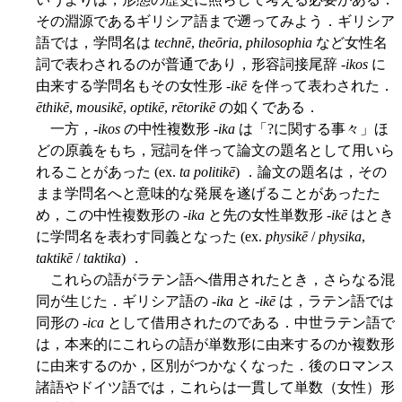
その淵源であるギリシア語まで遡ってみよう．ギリシア
語では，学問名は
technē
,
theōria
,
philosophia
など女性名
詞で表わされるのが普通であり，形容詞接尾辞 -
ikos
に
由来する学問名もその女性形 -
ikē
を伴って表わされた．
ēthikē
,
mousikē
,
optikē
,
rētorikē
の如くである．
一方，-
ikos
の中性複数形 -
ika
は「?に関する事々」ほ
どの原義をもち，冠詞を伴って論文の題名として用いら
れることがあった (ex.
ta politikē
) ．論文の題名は，その
まま学問名へと意味的な発展を遂げることがあったた
め，この中性複数形の -
ika
と先の女性単数形 -
ikē
はとき
に学問名を表わす同義となった (ex.
physikē
/
physika
,
taktikē
/
taktika
) ．
これらの語がラテン語へ借用されたとき，さらなる混
同が生じた．ギリシア語の -
ika
と -
ikē
は，ラテン語では
同形の -
ica
として借用されたのである．中世ラテン語で
は，本来的にこれらの語が単数形に由来するのか複数形
に由来するのか，区別がつかなくなった．後のロマンス
諸語やドイツ語では，これらは一貫して単数（女性）形