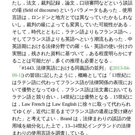
たし，法文，裁判記録，論文，口頭審問などという談話
の場 (field of discourse) というパラメータもあった．使用
言語は，ロンドンと地方とでは異なっていたかもしれな
いし，裁判の級によっても変異していた可能性がある．
そして，時代とともに，ラテン語よりもフランス語へ，
そしてフランス語よりも英語へという潮流もあった．中
英語期における法律分野での羅・仏・英語の使い分けの
実態は，残された資料に基づいて，ある程度明らかにす
ることは可能だが，多くの推理も必要となる．
「#1443. 法律英語における同義語の並列」 (
[2013-04-
09-1]
) の冒頭に記したように，概略としては「13世紀に
はラテン語に代わってフランス語が法律関係の表現にお
いて優勢となってゆく．フランス語は法文書においても
ラテン語と競り合い，14世紀には優勢となる．15世紀に
は，Law French は Law English に徐々に取って代わられ
てゆくが，近代に至るまでフランス語の遺産は受け継が
れた」と考えてよい．Brand は，法律まわりの談話の使
用域を細分化した上で，13--14世紀イングランドの法律
まわりの使用言語を調査している．