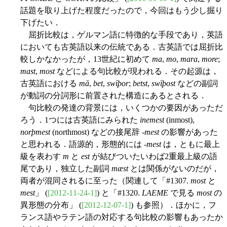
話題を取り上げた程度だったので，今回はもう少し掘り
下げたい．
屈折比較は，ゲルマン語に特徴的な手段であり，英語
においても古英語以来の伝統である．古英語では屈折比
較しかなかったが，13世紀に初めて
ma
,
mo
,
mara
,
more
;
mast
,
most
などによる句比較が現われる．その起源は，
古英語における
mā
,
bet
,
swīþor
;
betst
,
swīþost
などの副詞
が動詞の分詞形に前置された構造にあるとされる．
句比較の発達の背景には，いくつかの要因があっただ
ろう．1つには古英語にみられた
inemest
(inmost),
norþmest
(northmost) などの接尾辞 -
mest
の影響があった
と思われる．語源的，形態的には -
mest
は，ともに最上
級を表わす
m
と
est
が結びついたいわば2重最上級の語
尾であり，独立した副詞
mæst
とは関係がないのだが，
両者が混同されるに至った（関連して「#1307.
most
と
mest
」 (
[2012-11-24-1]
) と「#1320.
LAEME
で見る
most
の
異形態の分布」 (
[2012-12-07-1]
) も参照）．ほかに，フ
ランス語やラテン語の対応する句比較の影響もあったか