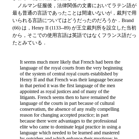
ノルマン征服後，法律関係の文書においてラテン語が
最も普通の言語であったことは間違いないが，裁判で用
いられる言語についてはどうだったのだろうか．Brand
(66) は，Henry II (1133--89) が王立裁判所を設立した当初
から，そこでの使用言語は英語ではなくフランス語だっ
たとみている．
It seems much more likely that French had been the
language of the royal courts from the very beginning
of the system of central royal courts established by
Henry II and that French was their language because
in that period it was the first language of the men
appointed as royal justices and of many of the
litigants. French seems then to have remained the
language of the courts in part because of cultural
conservatism, the absence of any really compelling
reason for changing accepted practice; in part
because there were advantages to the professional
elite who came to dominate legal practice in using a
language which needed to be learned and mastered
by outsiders and which enhance their mystique; in