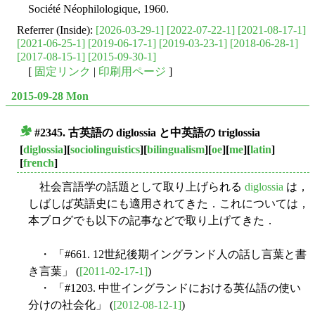
Société Néophilologique, 1960.
Referrer (Inside):
[2026-03-29-1]
[2022-07-22-1]
[2021-08-17-1]
[2021-06-25-1]
[2019-06-17-1]
[2019-03-23-1]
[2018-06-28-1]
[2017-08-15-1]
[2015-09-30-1]
[
固定リンク
|
印刷用ページ
]
2015-09-28 Mon
#2345. 古英語の diglossia と中英語の triglossia
■
[
diglossia
][
sociolinguistics
][
bilingualism
][
oe
][
me
][
latin
]
[
french
]
社会言語学の話題として取り上げられる
diglossia
は，
しばしば英語史にも適用されてきた．これについては，
本ブログでも以下の記事などで取り上げてきた．
・ 「#661. 12世紀後期イングランド人の話し言葉と書
き言葉」 (
[2011-02-17-1]
)
・ 「#1203. 中世イングランドにおける英仏語の使い
分けの社会化」 (
[2012-08-12-1]
)