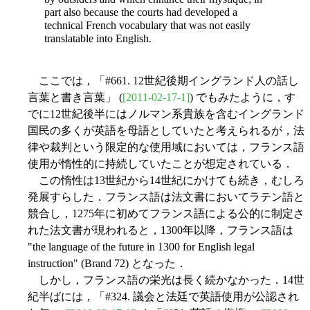
part also because the courts had developed a
technical French vocabulary that was not easily
translatable into English.
ここでは，「#661. 12世紀後期イングランド人の話し
言葉と書き言葉」 (
[2011-02-17-1]
) でもみたように，す
でに12世紀後半にはノルマン系貴族を含むイングランド
国民の多くが英語を母語としていたと考えられるが，法
律や裁判という限定的な使用域においては，フランス語
使用が惰性的に持続していたことが想定されている．
この惰性は13世紀から14世紀にかけても続き，むしろ
発展すらした．フランス語は法文書においてラテン語と
競合し，1275年に初めてフランス語による公的に制定さ
れた法文書が現われると，1300年以降，フランス語は
"the language of the future in 1300 for English legal
instruction" (Brand 72) となった．
しかし，フランス語の栄光は長く続かなかった．14世
紀半ばには，「#324. 議会と法廷で英語使用が公認され