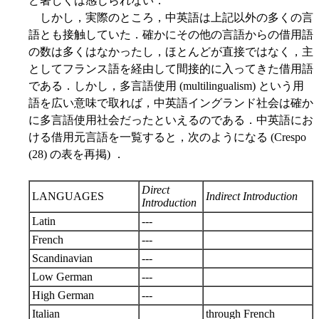
ど著しくは感じられない．
しかし，実際のところ，中英語は上記以外の多くの言
語とも接触していた．確かにその他の言語からの借用語
の数は多くはなかったし，ほとんどが直接ではなく，主
としてフランス語を経由して間接的に入ってきた借用語
である．しかし，多言語使用 (multilingualism) という用
語を広い意味で取れば，中英語イングランド社会は確か
に多言語使用社会だったといえるのである．中英語にお
ける借用元言語を一覧すると，次のようになる (Crespo
(28) の表を再掲) ．
Direct
LANGUAGES
Indirect Introduction
Introduction
Latin
---
French
---
Scandinavian
---
Low German
---
High German
---
Italian
through French