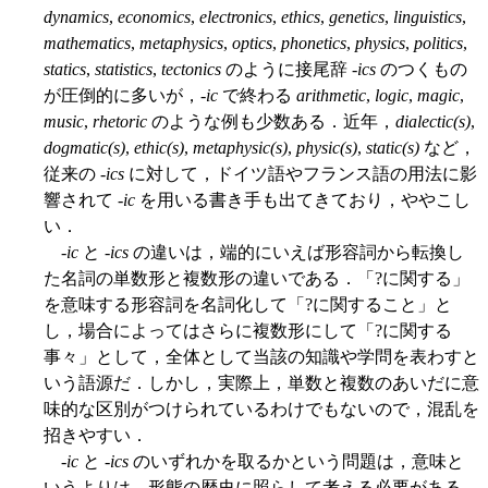
dynamics
,
economics
,
electronics
,
ethics
,
genetics
,
linguistics
,
mathematics
,
metaphysics
,
optics
,
phonetics
,
physics
,
politics
,
statics
,
statistics
,
tectonics
のように接尾辞 -
ics
のつくもの
が圧倒的に多いが，-
ic
で終わる
arithmetic
,
logic
,
magic
,
music
,
rhetoric
のような例も少数ある．近年，
dialectic(s)
,
dogmatic(s)
,
ethic(s)
,
metaphysic(s)
,
physic(s)
,
static(s)
など，
従来の -
ics
に対して，ドイツ語やフランス語の用法に影
響されて -
ic
を用いる書き手も出てきており，ややこし
い．
-
ic
と -
ics
の違いは，端的にいえば形容詞から転換し
た名詞の単数形と複数形の違いである．「?に関する」
を意味する形容詞を名詞化して「?に関すること」と
し，場合によってはさらに複数形にして「?に関する
事々」として，全体として当該の知識や学問を表わすと
いう語源だ．しかし，実際上，単数と複数のあいだに意
味的な区別がつけられているわけでもないので，混乱を
招きやすい．
-
ic
と -
ics
のいずれかを取るかという問題は，意味と
いうよりは，形態の歴史に照らして考える必要がある．