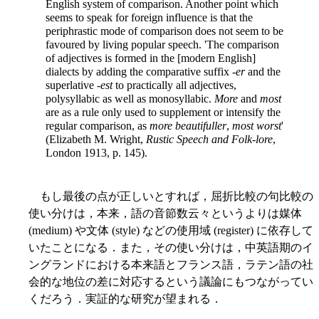
English system of comparison. Another point which
seems to speak for foreign influence is that the
periphrastic mode of comparison does not seem to be
favoured by living popular speech. 'The comparison
of adjectives is formed in the [modern English]
dialects by adding the comparative suffix -
er
and the
superlative -
est
to practically all adjectives,
polysyllabic as well as monosyllabic.
More
and
most
are as a rule only used to supplement or intensify the
regular comparison, as
more beautifuller
,
most worst
'
(Elizabeth M. Wright,
Rustic Speech and Folk-lore
,
London 1913, p. 145).
もし最後の点が正しいとすれば，屈折比較の句比較の
使い分けは，本来，語の音節数云々というよりは媒体
(medium) や文体 (style) などの使用域 (register) に依存して
いたことになる．また，その使い分けは，中英語期のイ
ングランドにおける本来語とフランス語，ラテン語の社
会的な地位の差に対応するという議論にもつながってい
くだろう．実証的な研究が望まれる．