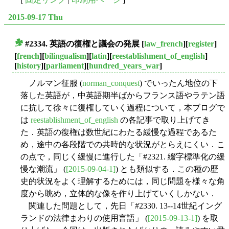
2015-09-17 Thu
#2334. 英語の復権と議会の発展
[
law_french
][
register
]
■
[
french
][
bilingualism
][
latin
][
reestablishment_of_english
]
[
history
][
parliament
][
hundred_years_war
]
ノルマン征服 (
norman_conquest
) でいったん地位の下
落した英語が，中英語期半ばからフランス語やラテン語
に抗して徐々に復権していく過程について，本ブログで
は
reestablishment_of_english
の各記事で取り上げてき
た．英語の復権は数世紀にわたる緩慢な過程であるた
め，途中の各段階での共時的な状況がとらえにくい．こ
の点で，同じく緩慢に進行した「#2321. 綴字標準化の緩
慢な潮流」 (
[2015-09-04-1]
) とも類似する．この種の歴
史的状況をよく理解するためには，同じ問題を様々な角
度から眺め，立体的な像を作り上げていくしかない．
関連した問題として，先日「#2330. 13--14世紀イング
ランドの法律まわりの使用言語」 (
[2015-09-13-1]
) を取