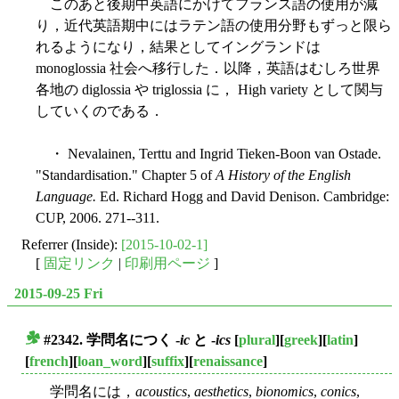
このあと後期中英語にかけてフランス語の使用が減
り，近代英語期中にはラテン語の使用分野もずっと限ら
れるようになり，結果としてイングランドは
monoglossia 社会へ移行した．以降，英語はむしろ世界
各地の diglossia や triglossia に， High variety として関与
していくのである．
・ Nevalainen, Terttu and Ingrid Tieken-Boon van Ostade.
"Standardisation." Chapter 5 of
A History of the English
Language.
Ed. Richard Hogg and David Denison. Cambridge:
CUP, 2006. 271--311.
Referrer (Inside):
[2015-10-02-1]
[
固定リンク
|
印刷用ページ
]
2015-09-25 Fri
#2342. 学問名につく -
ic
と -
ics
[
plural
][
greek
][
latin
]
■
[
french
][
loan_word
][
suffix
][
renaissance
]
学問名には，
acoustics
,
aesthetics
,
bionomics
,
conics
,