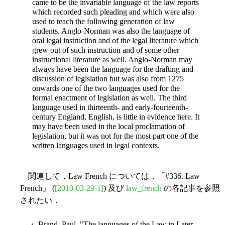
came to be the invariable language of the law reports
which recorded such pleading and which were also
used to teach the following generation of law
students. Anglo-Norman was also the language of
oral legal instruction and of the legal literature which
grew out of such instruction and of some other
instructional literature as well. Anglo-Norman may
always have been the language for the drafting and
discussion of legislation but was also from 1275
onwards one of the two languages used for the
formal enactment of
legislation as well. The third
language used in thirteenth- and early-fourteenth-
century England, English, is little in evidence here. It
may have been used in the local proclamation of
legislation, but it was not for the most part one of the
written languages used in legal contexts.
関連して，Law French については，「#336. Law
French」 (
[2010-03-29-1]
) 及び
law_french
の各記事を参照
されたい．
・ Brand, Paul. "The languages of the Law in Later