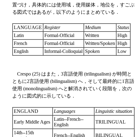
置づけ，具体的には使用域，使用媒体，地位を，すごぶ
る図式ではあるが，以下のようにまとめている．
LANGUAGE
Register
Medium
Status
Latin
Formal-Official
Written
High
French
Formal-Official
Written/Spoken
High
English
Informal-Colloquial
Spoken
Low
Crespo (25) はまた，3言語使用 (trilingualism) が時間と
ともに2言語使用 (bilingualism) へ，そして最終的に1言語
使用 (monolingualism) へと解消されていく段階を，次の
ように図式的に示している．
ENGLAND
Languages
Linguistic situation
Latin--French--
Early Middle Ages
TRILINGUAL
English
14th--15th
French--English
BILINGUAL