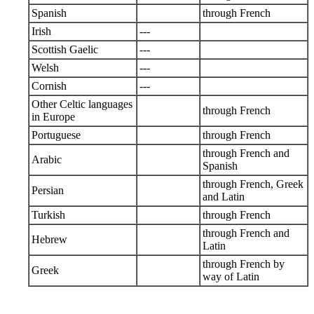
Spanish
through French
Irish
---
Scottish Gaelic
---
Welsh
---
Cornish
---
Other Celtic languages
through French
in Europe
Portuguese
through French
through French and
Arabic
Spanish
through French, Greek
Persian
and Latin
Turkish
through French
through French and
Hebrew
Latin
through French by
Greek
way of Latin