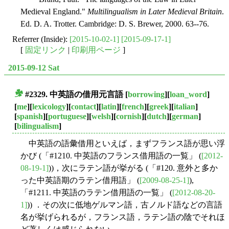
Medieval England."
Multilingualism in Later Medieval Britain
.
Ed. D. A. Trotter. Cambridge: D. S. Brewer, 2000. 63--76.
Referrer (Inside):
[2015-10-02-1]
[2015-09-17-1]
[
固定リンク
|
印刷用ページ
]
2015-09-12 Sat
#2329. 中英語の借用元言語
[
borrowing
][
loan_word
]
■
[
me
][
lexicology
][
contact
][
latin
][
french
][
greek
][
italian
]
[
spanish
][
portuguese
][
welsh
][
cornish
][
dutch
][
german
]
[
bilingualism
]
中英語の語彙借用といえば，まずフランス語が思い浮
かび (「#1210. 中英語のフランス借用語の一覧」 (
[2012-
08-19-1]
))，次にラテン語が挙がる (「#120. 意外と多か
った中英語期のラテン借用語」 (
[2009-08-25-1]
),
「#1211. 中英語のラテン借用語の一覧」 (
[2012-08-20-
1]
)) ．その次に低地ゲルマン語，古ノルド語などの言語
名が挙げられるが，フランス語，ラテン語の陰でそれほ