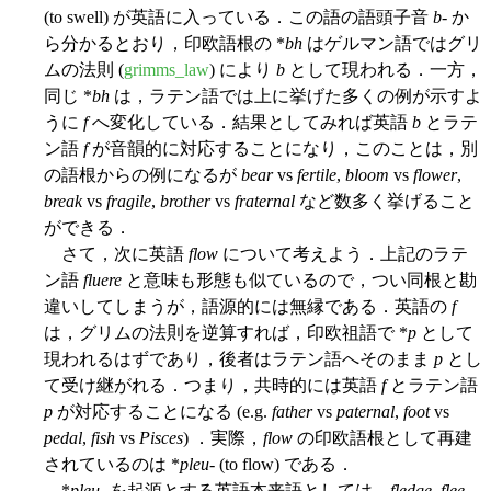
(to swell) が英語に入っている．この語の語頭子音
b
- か
ら分かるとおり，印欧語根の *
bh
はゲルマン語ではグリ
ムの法則 (
grimms_law
) により
b
として現われる．一方，
同じ *
bh
は，ラテン語では上に挙げた多くの例が示すよ
うに
f
へ変化している．結果としてみれば英語
b
とラテ
ン語
f
が音韻的に対応することになり，このことは，別
の語根からの例になるが
bear
vs
fertile
,
bloom
vs
flower
,
break
vs
fragile
,
brother
vs
fraternal
など数多く挙げること
ができる．
さて，次に英語
flow
について考えよう．上記のラテ
ン語
fluere
と意味も形態も似ているので，つい同根と勘
違いしてしまうが，語源的には無縁である．英語の
f
は，グリムの法則を逆算すれば，印欧祖語で *
p
として
現われるはずであり，後者はラテン語へそのまま
p
とし
て受け継がれる．つまり，共時的には英語
f
とラテン語
p
が対応することになる (e.g.
father
vs
paternal
,
foot
vs
pedal
,
fish
vs
Pisces
) ．実際，
flow
の印欧語根として再建
されているのは *
pleu-
(to flow) である．
*
pleu
- を起源とする英語本来語としては，
fledge
,
flee
,