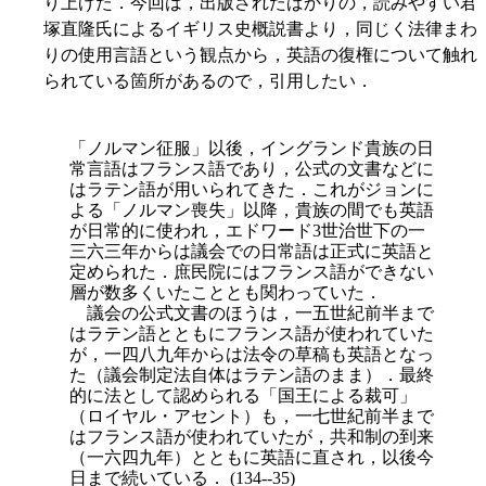
り上げた．今回は，出版されたばかりの，読みやすい君
塚直隆氏によるイギリス史概説書より，同じく法律まわ
りの使用言語という観点から，英語の復権について触れ
られている箇所があるので，引用したい．
「ノルマン征服」以後，イングランド貴族の日
常言語はフランス語であり，公式の文書などに
はラテン語が用いられてきた．これがジョンに
よる「ノルマン喪失」以降，貴族の間でも英語
が日常的に使われ，エドワード3世治世下の一
三六三年からは議会での日常語は正式に英語と
定められた．庶民院にはフランス語ができない
層が数多くいたこととも関わっていた．
議会の公式文書のほうは，一五世紀前半まで
はラテン語とともにフランス語が使われていた
が，一四八九年からは法令の草稿も英語となっ
た（議会制定法自体はラテン語のまま）．最
終
的に法として認められる「国王による裁可」
（ロイヤル・アセント）も，一七世紀前半まで
はフランス語が使われていたが，共和制の到来
（一六四九年）とともに英語に直され，以後今
日まで続いている． (134--35)