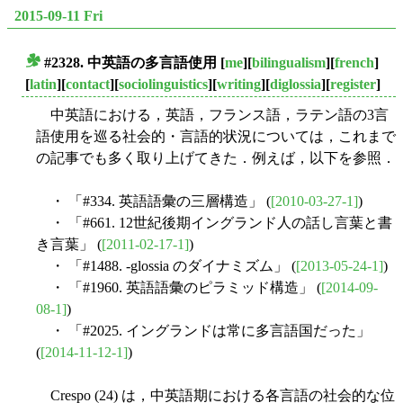
2015-09-11 Fri
#2328. 中英語の多言語使用
[
me
][
bilingualism
][
french
]
■
[
latin
][
contact
][
sociolinguistics
][
writing
][
diglossia
][
register
]
中英語における，英語，フランス語，ラテン語の3言
語使用を巡る社会的・言語的状況については，これまで
の記事でも多く取り上げてきた．例えば，以下を参照．
・ 「#334. 英語語彙の三層構造」 (
[2010-03-27-1]
)
・ 「#661. 12世紀後期イングランド人の話し言葉と書
き言葉」 (
[2011-02-17-1]
)
・ 「#1488. -glossia のダイナミズム」 (
[2013-05-24-1]
)
・ 「#1960. 英語語彙のピラミッド構造」 (
[2014-09-
08-1]
)
・ 「#2025. イングランドは常に多言語国だった」
(
[2014-11-12-1]
)
Crespo (24) は，中英語期における各言語の社会的な位