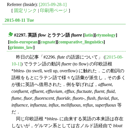
Referrer (Inside):
[2015-09-28-1]
[
固定リンク
|
印刷用ページ
]
2015-08-11 Tue
#2297. 英語
flow
とラテン語
fluere
[
latin
][
etymology
]
■
[
indo-european
][
cognate
][
comparative_linguistics
]
[
grimms_law
]
昨日の記事「#2296.
flute
の語源について」 (
[2015-08-
10-1]
) でラテン語の動詞
fluere
(to flow) の印欧語根
*
bhleu-
(to swell, well up, overflow) に触れた．この動詞の
語根をもとにラテン語で様々な語彙が派生し，その多く
が後に英語へ借用された．例を挙げれば，
affluent
,
confluent
,
effluent
,
effluvium
,
efflux
,
fluctuate
,
fluent
,
fluid
,
flume
,
fluor
,
fluorescent
,
fluoride
,
fluoro
-,
flush
,
fluvial
,
flux
,
influence
,
influenza
,
influx
,
mellifluous
,
reflux
,
superfluous
等
だ．
同じ印欧語根 *
bhleu-
に由来する英語の本来語は存在
しないが，ゲルマン系としては古ノルド語経由で
bloat