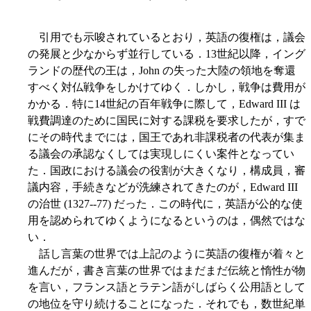
引用でも示唆されているとおり，英語の復権は，議会
の発展と少なからず並行している．13世紀以降，イング
ランドの歴代の王は，John の失った大陸の領地を奪還
すべく対仏戦争をしかけてゆく．しかし，戦争は費用が
かかる．特に14世紀の百年戦争に際して，Edward III は
戦費調達のために国民に対する課税を要求したが，すで
にその時代までには，国王であれ非課税者の代表が集ま
る議会の承認なくしては実現しにくい案件となってい
た．国政における議会の役割が大きくなり，構成員，審
議内容，手続きなどが洗練されてきたのが，Edward III
の治世 (1327--77) だった．この時代に，英語が公的な使
用を認められてゆくようになるというのは，偶然ではな
い．
話し言葉の世界では上記のように英語の復権が着々と
進んだが，書き言葉の世界ではまだまだ伝統と惰性が物
を言い，フランス語とラテン語がしばらく公用語として
の地位を守り続けることになった．それでも，数世紀単