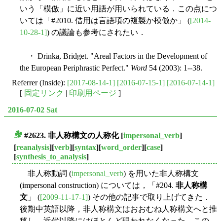
いう「模倣」に近い用語が用いられている．この点につ
いては「#2010. 借用は言語項の複製か模倣か」 (
[2014-
10-28-1]
) の議論も参考にされたい．
・ Drinka, Bridget. "Areal Factors in the Development of
the European Periphrastic Perfect."
Word
54 (2003): 1--38.
Referrer (Inside):
[2017-08-14-1]
[2016-07-15-1]
[2016-07-14-1]
[
固定リンク
|
印刷用ページ
]
2016-07-02 Sat
#2623. 非人称構文の人称化
[
impersonal_verb
]
■
[
reanalysis
][
verb
][
syntax
][
word_order
][
case
]
[
synthesis_to_analysis
]
非人称動詞 (
impersonal_verb
) を用いた非人称構文
(impersonal construction) については，「#204.
非人称構
文
」 (
[2009-11-17-1]
) その他の記事で取り上げてきた．
後期中英語以降，非人称構文はおおむね人称構文へと推
移し，近代以降にはほとんど現われなくなった．この