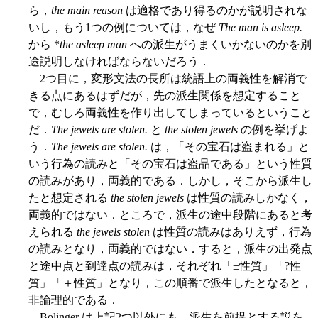
ら，
the main reason
は適格であり得るのかが説明されな
いし，もう1つの例については，なぜ
The man is asleep.
から *
the asleep man
への派生がうまくいかないのかを別
途説明しなければならないだろう．
2つ目に，変形文法の長所は統語上の両義性を解消で
きる点にあるはずだが，先の派生関係を想定すること
で，むしろ両義性を作り出してしまっているということ
だ．
The jewels are stolen.
と
the stolen jewels
の例を挙げよ
う．
The jewels are stolen.
は，「その宝石は盗まれる」と
いう行為の読みと「その宝石は盗品である」という性質
の読みがあり，両義的である．しかし，そこから派生し
たと想定される
the stolen jewels
は性質の読みしかなく，
両義的ではない．ところで，派生の途中段階にあると考
えられる
the jewels stolen
は性質の読みはありえず，行為
の読みとなり，両義的ではない．すると，派生の出発点
と途中点と到達点の読みは，それぞれ「±性質」「?性
質」「＋性質」となり，この順番で派生したとなると，
非論理的である．
Bolinger は上記2つ以外にも，派生を前提とする説を