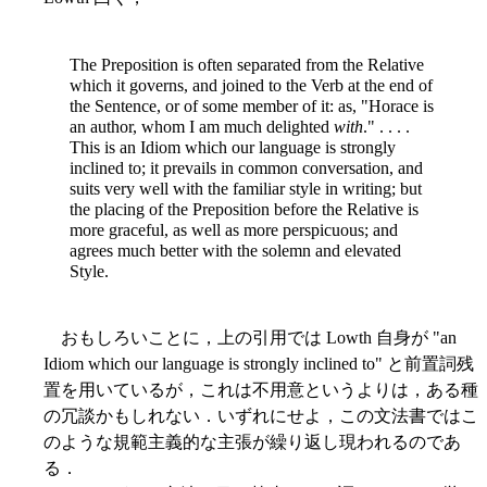
The Preposition is often separated from the Relative
which it governs, and joined to the Verb at the end of
the Sentence, or of some member of it: as, "Horace is
an author, whom I am much delighted
with
." . . . .
This is an Idiom which our language is strongly
inclined to; it prevails in common conversation, and
suits very well with the familiar style in writing; but
the placing of the Preposition before the Relative is
more graceful, as well as more perspicuous; and
agrees much better with the solemn and elevated
Style.
おもしろいことに，上の引用では Lowth 自身が "an
Idiom which our language is strongly inclined to" と前置詞残
置を用いているが，これは不用意というよりは，ある種
の冗談かもしれない．いずれにせよ，この文法書ではこ
のような規範主義的な主張が繰り返し現われるのであ
る．