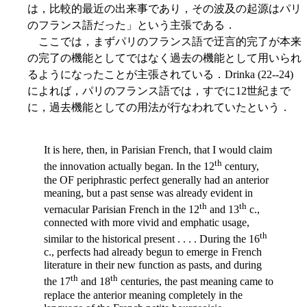
は，比較的最近の出来事であり，その波及の起源はパリ
のフランス語だった」という主張である．
ここでは，まずパリのフランス語で迂言的完了が本来
の完了の機能としてではなく過去の機能として用いられ
るようになったことが主張されている．Drinka (22--24)
によれば，パリのフランス語では，すでに12世紀まで
に，過去機能としての用法が行なわれていたという．
It is here, then, in Parisian French, that I would
claim
th
the innovation actually began. In the 12
century,
the OF periphrastic perfect generally had an anterior
meaning, but a past sense was already evident in
th
th
vernacular Parisian French in the 12
and 13
c.,
connected with more vivid and emphatic usage,
th
similar to the historical present . . . . During the 16
c., perfects had
already begun to emerge in French
literature in their new function as pasts, and during
th
th
the 17
and 18
centuries, the past meaning came to
replace the anterior meaning completely in the