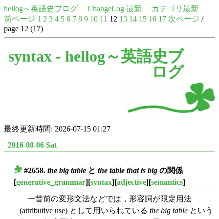
hellog～英語史ブログ
ChangeLog 最新
カテゴリ最新
前ページ
1
2
3
4
5
6
7
8
9
10
11
12
13
14
15
16
17
次ページ
/
page 12 (17)
syntax -
hellog～英語史ブ
ログ
最終更新時間: 2026-07-15 01:27
2016-08-06 Sat
#2658.
the big table
と
the table that is big
の関係
■
[
generative_grammar
][
syntax
][
adjective
][
semantics
]
一昔前の変形文法などでは，形容詞が限定用法
(attributive use) として用いられている
the big table
という