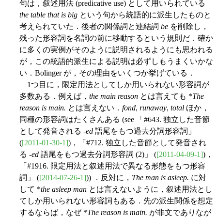
句は，叙述用法 (predicative use) として用いられている
the table that is big
という句から統語的に派生したものと
考えられていた．後者の関係詞と連結詞
be
を削除し，
残った形容詞を名詞の前に移動するという規則だ．確か
に多くの実例がそのように説明されるようにも思われる
が，この統語的派生による説明は必ずしもうまくいかな
い．Bolinger が，その理由をいくつか挙げている．
1つ目に，限定用法としてしか用いられない形容詞が
多数ある．例えば，
the main reason
とは言えても *
The
reason is main.
とは言えない．
fond
,
runaway
,
total
ほか，
同種の形容詞はたくさんある (see 「#643. 独立した音節
として発音される -
ed
語尾をもつ過去分詞形容詞」
(
[2011-01-30-1]
)，「#712. 独立した音節として発音され
る -
ed
語尾をもつ過去分詞形容詞 (2)」 (
[2011-04-09-1]
)，
「#1916. 限定用法と叙述用法で異なる形態をもつ形容
詞」 (
[2014-07-26-1]
)) ．反対に，
The man is asleep.
に対
して *
the asleep man
とは言えないように，叙述用法とし
てしか用いられない形容詞もある．先の派生関係を想定
するならば，なぜ *
The reason is main.
が非文でありなが