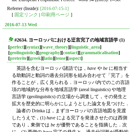
Referrer (Inside):
[2016-07-15-1]
[
固定リンク
|
印刷用ページ
]
2016-07-13 Wed
#2634. ヨーロッパにおける迂言完了の地域言語学 (1)
■
[
perfect
][
syntax
][
wave_theory
][
linguistic_area
]
[
geolinguistics
][
geography
][
contact
][
grammaticalisation
]
[
preterite
][
greek
][
latin
][
tense
][
aspect
]
英語を含むヨーロッパ諸語では，
have
や
be
に相当す
る助動詞と動詞の過去分詞形を組み合わせて「完了」を
作ることが，広く見られる．ヨーロッパ内でのこの言語
項の地域的な分布を地域言語学 (areal linguistics) や地理
言語学 (geolinguistics) の立場から調査して，その発生と
拡大を歴史的に明らかにしようとした論文を見つけた．
論者の Drinka は，まずヨーロッパの言語地図を見渡
したうえで，(1)
have
による完了を発達させたのは西側
であり，東側では
be
が優勢であることを指摘した．次
に，(2) 西側の
have
完了の発生と，過去分詞形が受動的