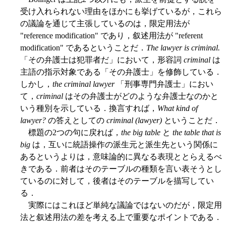
受け入れられない理由をほかにも挙げているが，これら
の議論を通じて主張しているのは，限定用法が
"reference modification" であり，叙述用法が "referent
modification" であるということだ．
The lawyer is criminal.
「その弁護士は犯罪者だ」において，形容詞
criminal
は
主語の指示対象である「その弁護士」を修飾している．
しかし，
the criminal lawyer
「刑事専門弁護士」におい
て，
criminal
はその弁護士がどのような弁護士なのかと
いう種別を示している．換言すれば，
What kind of
lawyer?
の答えとしての
criminal (lawyer)
ということだ．
標題の2つの句に戻れば，
the big table
と
the table that is
big
は，互いに統語操作の派生元と派生先という関係に
あるというよりは，意味論的に異なる表現ととらえるべ
きである．前者はそのテーブルの種類を言い表そうとし
ているのに対して，後者はそのテーブルを描写してい
る．
実際にはこれほど単純な議論ではないのだが，限定用
法と叙述用法の差を考える上で重要なポイントである．