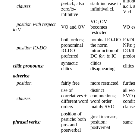
introd
þæt
-cl., also
stark increase in
clauses
a.c.i.
zero/
to
-
infinitival cl.
V cl.
infinitive
VO; OV
position with respect
VO and OV
becomes
VO ev
to V
restricted
both orders;
nominal IO-DO
IO/DO
pronominal
the norm,
NPs; 
position IO-DO
IO-DO
introduction of
DO/I
preferred
DO
for
,
to
IO
predo
syntactic
clitics
clitic pronouns:
clitics
clitics
disappearing
adverbs:
position
fairly free
more restricted
furthe
use of
distinct
all wo
correlatives +
conjunctions;
SVO (
clauses
different word
word order
condit
orders
mainly SVO
clause
position of
great increase;
particle: both
phrasal verbs:
position:
same
pre- and
postverbal
postverbal