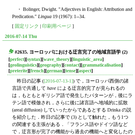
・ Bolinger, Dwight. "Adjectives in English: Attribution and
Predication."
Lingua
19 (1967): 1--34.
[
固定リンク
|
印刷用ページ
]
2016-07-14 Thu
#2635. ヨーロッパにおける迂言完了の地域言語学 (2)
■
[
perfect
][
syntax
][
wave_theory
][
linguistic_area
]
[
geolinguistics
][
geography
][
contact
][
grammaticalisation
]
[
preterite
][
french
][
german
][
tense
][
aspect
]
昨日の記事 (
[2016-07-13-1]
) で，ヨーロッパ西側の諸
言語で共通して
have
による迂言的完了が見られるの
は，もともとギリシア語で発生したパターンが，後にラ
テン語で模倣され，さらに後に諸言語へ地域的に拡散
(areal diffusion) していったからであるとする Drinka の説
を紹介した．昨日の記事で (3) として触れた，もう1つ
の関連する主張がある．「フランス語やドイツ語など
で，迂言形が完了の機能から過去の機能へと変化したの