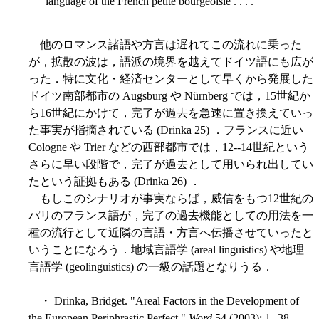
language of the French petite bourgeoisie . . . .
他のロマンス諸語や方言は遅れてこの流れに乗った
が，拡散の波は，語派の境界を越えてドイツ語にも広が
った．特に文化・経済センターとして早くから発展した
ドイツ南部都市の Augsburg や Nürnberg では，15世紀か
ら16世紀にかけて，完了が過去を急速に置き換えていっ
た事実が指摘されている (Drinka 25) ．フランスに近い
Cologne や Trier などの西部都市では，12--14世紀という
さらに早い段階で，完了が過去として用いられ出してい
たという証拠もある (Drinka 26) ．
もしこのシナリオが事実ならば，威信をもつ12世紀の
パリのフランス語が，完了の過去機能としての用法を一
種の流行として近隣の言語・方言へ伝播させていったと
いうことになろう．地域言語学 (areal linguistics) や地理
言語学 (geolinguistics) の一級の話題となりうる．
・ Drinka, Bridget. "Areal Factors in the Development of
the European Periphrastic Perfect."
Word
54 (2003): 1--38.