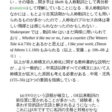
い．その場合，聞き手は
liketh
を人称動詞として再分析
(
reanalysis
) して理解していることになる．非人称動詞の
なかには，もとより古英語期から人称動詞としても用い
られるものが多かったので，人称化のプロセス自体は著
しい飛躍とは感じられなかったのかもしれない．
Shakespeare では，動詞
like
はいまだ両様に用いられて
おり，
Whether it like me or no, I am a courtier.
(
The Winters
Tale
4.4.730) とあるかと思えば，
I like your work,
(
Timon
of Athens
1.1.160) もみられる（以上，安藤，p. 106--08 よ
り）．
以上が非人称構文の人称化に関する教科書的な説明だ
が，より一般的に，中英語以降すべての構文において人
称構文が拡大した原因も考える必要がある．中尾・児馬
(155--56) は3つの要因を指摘している．
(a) SVOという語順が確立し，OE以来動詞の
前位置に置かれることが多かった「経験者」を
表わす目的語が主語と解されるようになった．
これにはOEですでに名詞の主格と対格がかな