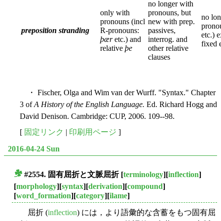
no longer with
only with
pronouns, but
no lon
pronouns (incl
new with prep.
prono
preposition stranding
R-pronouns:
passives,
etc.) 
þær
etc.) and
interrog. and
fixed 
relative
þe
other relative
clauses
・ Fischer, Olga and Wim van der Wurff. "Syntax." Chapter
3 of
A History of the English Language.
Ed. Richard Hogg and
David Denison. Cambridge: CUP, 2006. 109--98.
[
固定リンク
|
印刷用ページ
]
2016-04-24 Sun
#2554. 固有屈折と文脈屈折
[
terminology
][
inflection
]
■
[
morphology
][
syntax
][
derivation
][
compound
]
[
word_formation
][
category
][
ilame
]
屈折 (
inflection
) には，より語彙的な含蓄をもつ固有屈