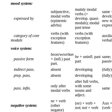
mood system:
mainly modal
subjunctive,
same 
verbs (+
modal verbs
devel
expressed by
develop. quasi-
(epistemic
new m
modals); modal
advbs)
expres
past tense
verbs (with
verbs (with
category of core
auxili
exception
exception
modals
verbal
features)
features)
voice system:
beon
/
weorðan
be
+ uninfl. past
same;
passive form
+ (infl.) past
part
passiv
part.
indirect pass.
absent
developing
(fully
prep. pass.
absent
developing
(fully
after full verbs,
only after
with some
pass. infin.
same
modal verbs
nouns and
adject.
ne
+ verb
(
ne
) + verb +
Aux 
negative system:
(other
not
;
not
+ verb
(verb
negator)