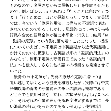
ものなので，名詞さながらに屈折した）を後続させたも
ので，例えば
to ganne
とあれば「行くことに向けて」つ
まり「行くために」ほどが原義だった．つまり，古英語
では，今でいう「副詞的用法」は専ら
to
不定詞で表わ
されていたのである．しかし，形態的には，やはり与格
語尾を含めた語尾全体が後に水平化・消失し，結局「
to
+ 動詞の原形」という形に落ち着くことになった．機能
についていえば，
to
不定詞は中英語期から近代英語期に
かけておおいに拡張し，古英語以来の「副詞的用法」の
みならず，原形不定詞の守備範囲であった「名詞的用
法」へも侵入し，さらに他の諸々の機能をも発達させて
いった．
後発の
to
不定詞が，先発の原形不定詞に追いつき，
追い越してゆくという歴史を概観したが，実際には中英
語期以降の両者の守備範囲の争いの詳細は複雑であり，
どちらでも使用可能な「揺れ」の状況がしばしば見られ
た．それぞれの守備範囲がある程度決定するまでに，長
い混乱の時代があったのである．例えば，使役動詞