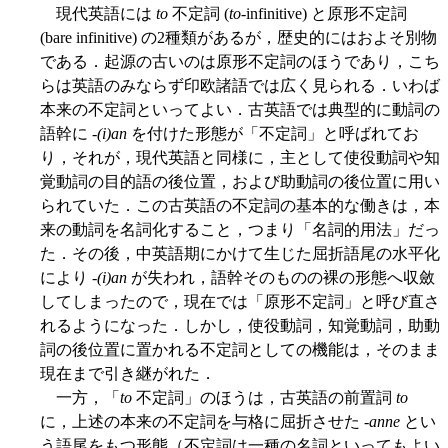
現代英語には
to
不定詞 (
to
-infinitive) と原形不定詞
(bare infinitive) の2種類があるが，歴史的にはおよそ別物
である．起源の古いのは原形不定詞のほうであり，こち
らは英語のみならず印欧諸語では広く見られる．いわば
本来の不定詞といってよい．古英語では典型的に動詞の
語幹に -
(i)an
を付けた形態が「不定詞」と呼ばれてお
り，それが，現代英語と同様に，主として使役動詞や知
覚動詞の目的語の後位置，および助動詞の後位置に用い
られていた．この古英語の不定詞の基本的な働きは，本
来の動詞を名詞化すること，つまり「名詞的用法」だっ
た．その後，中英語期にかけて生じた屈折語尾の水平化
により -
(i)an
が失われ，語幹そのものの裸の形態へ収斂
してしまったので，現在では「原形不定詞」と呼び直さ
れるようになった．しかし，使役動詞，知覚動詞，助動
詞の後位置に置かれる不定詞としての機能は，そのまま
現在まで引き継がれた．
一方，「
to
不定詞」のほうは，古英語の前置詞
to
に，上述の本来の不定詞を与格に屈折させた -
anne
とい
う語尾をもつ形態（不定詞は一種の名詞といってもよい