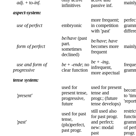
adj.
+ to-
inf
.
mainly
infinitives
passive inf.
aspect-system:
more frequent;
perfec
use of perfect
embryonic
in competition
gramma
with 'past'
differ
be
/
have
(past
be
/
have
;
have
part.
form of perfect
becomes more
mainl
sometimes
frequent
declined)
be
+ -
ing
,
use and form of
be
+ -
ende
; no
freque
infrequent,
progressive
clear function
gramm
more aspectual
tense system:
used for
used for present
become
present tense,
tense and
'present'
to 'ti
progressive,
progr.; (future
'repor
future
tense develops)
still used also
restric
used for past
for past progr.
functi
tense,
'past'
and perfect;
gramma
(plu)perfect,
new: modal
of per
past progr.
past
progr.