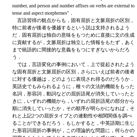
number, and person and number affixes on verbs are external to
tense and aspect morphemes"．
言語習得の観点からも，固有屈折と文脈屈折の区別，
特に前者が後者を優越するという説は支持されるよう
だ．固有屈折は独自の意味をもつために直接に文の生成
に貢献するが，文脈屈折は独立した情報をもたず，あく
まで統語的に間接的な意義をもつにすぎないからだろ
う．
では，言語変化の事例において，上で提起されたよう
な固有屈折と文脈屈折の区別，さらにいえば前者の後者
に対する優越は，どのように表現され得るのだろうか．
英語史でもみられるように，種々の文法的機能をもった
名詞，形容詞，動詞などの屈折語尾が消失していったと
きに，いずれの機能から，いずれの屈折語尾の部分から
順に消失していったか，その順序が明らかになれば，そ
れと上記2つの屈折タイプとの連動性や相関関係を調べ
ることができるだろう．もしかすると，中英語期に生じ
た形容詞屈折の事例が，この理論的な問題に，何らかの