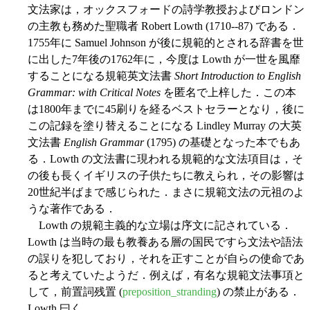
文法家は，オックスフォードの詩学教授およびロンドン
の主教も務めた聖職者 Robert Lowth (1710--87) である．
1755年に Samuel Johnson が後に規範的とされる辞書を世
に出した7年後の1762年に，今度は Lowth が一世を風靡
することになる規範英文法書
Short Introduction to English
Grammar: with Critical Notes
を匿名で上梓した．この本
は1800年までに45刷りを経るベストセラーとなり，後に
この記録を塗り替えることになる Lindley Murray の大英
文法書
English Grammar
(1795) の基礎となった本でもあ
る．Lowth の文法書に現われる規範的な文法項目は，そ
の後も長くイギリスの子供たちに教えられ，その影響は
20世紀半ばまで感じられた．まさに規範文法の元祖のよ
うな著作である．
Lowth の規範主義的な立場は序文に記されている．
Lowth は当時の最も教養ある層の国民ですら文法や語法
の誤りを犯しており，それを正すことが自らの使命であ
ると考えていたようだ．例えば，有名な規範文法事項と
して，前置詞残置 (
preposition_stranding
) の禁止がある．
Lowth 曰く，