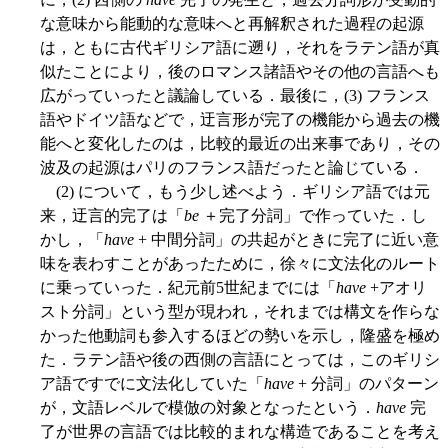
な意味から能動的な意味へと再解釈された過程の起源
は，ともに古代ギリシア語に遡り，それをラテン語が真
似たことにより，後のロマンス諸語やその他の言語へも
広がっていったと議論している．最後に，(3) フランス
語やドイツ語などで，迂言形が完了の機能から過去の機
能へと変化したのは，比較的最近の出来事であり，その
波及の起源はパリのフランス語だったと論じている．
(2) について，もう少し述べよう．ギリシア語では元
来，迂言的完了は「
be
＋完了分詞」で作っていた．し
かし，「
have
+ 中間分詞」の共起がときに完了に近い意
味を表わすことがあったために，徐々に文法化のルート
に乗っていった．紀元前5世紀までには「
have
+アオリ
スト分詞」という型が現われ，それまでは構文を作らな
かった他動詞も参入するほどの勢いを示し，隆盛を極め
た．ラテン語や後の西側の言語にとっては，このギリシ
ア語ですでに文法化していた「
have
+ 分詞」のパターン
が，文語レベルで模倣の対象となったという．
have
完
了が世界の言語では比較的まれな構造であることを考え