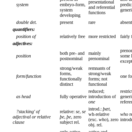
presentational
system
embryo-form,
predic
and referential
system
generi
functions
developing
double det.
present
rare
absent
quantifiers:
position of
relatively free
more restricted
fairly
adjectives:
preno
both pre- and
mainly
position
some l
postnominal
prenominal
excep
strong/weak
remnants of
forms,
strong/weak
form
/
function
one f
functionally
forms; not
distinct
functional
reduced;
restric
as head
fully operative
introduction of
generi
one
refere
introd.:
þæt
,
?stacking' of
relative:
se
,
se
wh-relative
who
re
adjectival or relative
þe
,
þe
, zero
(exc.
who
), zero
intro
clause
subject rel.
obj. rel.
only active
active and