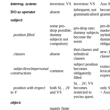
interrog. system:
inversion: VS
inversion: VS
Aux 
infrequent, not
becom
DO
as operator
absent
grammaticalised
gramm
subject:
some pro-
pro-dr
pro-drop rare;
drop possible;
marke
dummy subjects
position filled
dummy
stylist
become the
subjects not
dummy
norm
compulsory
obliga
that
-clauses and
new:
clauses
absent
infinitival
clause
clauses
subject position
extinc
subjectless
/
impersonal
becomes
common
lexica
constructions
obligatorily
expres
filled
S(. . .)V; VS
position with respect
both S(. . .)V
becomes
only 
to V
and VS
restricted to
> Au
yes/no quest.
object:
mainly finite