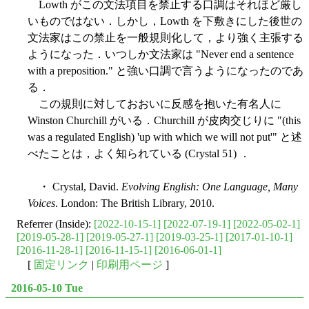
Lowth がこの文法項目を禁止する口調はそれほど厳し
いものではない．しかし，Lowth を下敷きにした後世の
文法家はこの禁止を一般規則化して，より強く主張する
ようになった．いつしか文法家は "Never end a sentence
with a preposition." と強い口調で言うようになったのであ
る．
この規則に対しておおいに反感を抱いた有名人に
Winston Churchill がいる．Churchill が皮肉交じりに "(this
was a regulated English) 'up with which we will not put'" と述
べたことは，よく知られている (Crystal 51) ．
・ Crystal, David.
Evolving English: One Language, Many
Voices
. London: The British Library, 2010.
Referrer (Inside):
[2022-10-15-1]
[2022-07-19-1]
[2022-05-02-1]
[2019-05-28-1]
[2019-05-27-1]
[2019-03-25-1]
[2017-01-10-1]
[2016-11-28-1]
[2016-11-15-1]
[2016-06-01-1]
[
固定リンク
|
印刷用ページ
]
2016-05-10 Tue