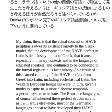
ると，ラテン語（やその他の西側の言語）で独立して発
生したと考えるよりは，ギリシア語との接触によるもの
と考えるほうが自然だろうと述べられている (16) ．
Drinka (20) が
have
完了のギリシア語起源論について以
下のように要約している．
My claim, then, is that the actual concept of HAVE
periphrasis owes its existence largely to the Greek
model, that the development of the HAVE perfect in
Latin is tied closely to that of Greek, that it arose
especially in literary contexts and in the language of
educated speakers, and continued to be connected to
the formal register in its later history. As a result of
this learned calquing of the HAVE perfect from
Greek into Latin, including ecclesiastical Latin, the
Western European languages were, in turn, given a
model to aspire to, a more elaborate temporal-
aspectual system to imitate. The Romance languages,
of course, all inherited these perfect structures, and,
as I will argue elsewhere, most of the Germanic
languages appear to have developed their HAVE