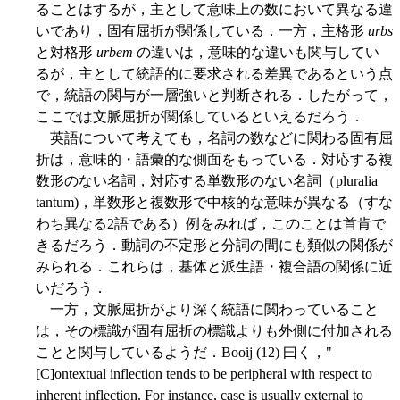
ることはするが，主として意味上の数において異なる違
いであり，固有屈折が関係している．一方，主格形
urbs
と対格形
urbem
の違いは，意味的な違いも関与してい
るが，主として統語的に要求される差異であるという点
で，統語の関与が一層強いと判断される．したがって，
ここでは文脈屈折が関係しているといえるだろう．
英語について考えても，名詞の数などに関わる固有屈
折は，意味的・語彙的な側面をもっている．対応する複
数形のない名詞，対応する単数形のない名詞（pluralia
tantum)，単数形と複数形で中核的な意味が異なる（すな
わち異なる2語である）例をみれば，このことは首肯で
きるだろう．動詞の不定形と分詞の間にも類似の関係が
みられる．これらは，基体と派生語・複合語の関係に近
いだろう．
一方，文脈屈折がより深く統語に関わっていること
は，その標識が固有屈折の標識よりも外側に付加される
ことと関与しているようだ．Booij (12) 曰く，"
[C]ontextual inflection tends to be peripheral with respect to
inherent inflection. For instance, case is usually external to