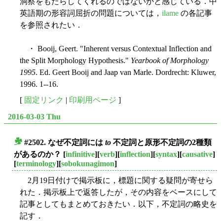
洞察をもたらしてくれるのではないかと感じている．中
英語期の形容詞屈折の問題については，
ilame
の各記事
を参照されたい．
・ Booij, Geert. "Inherent versus Contextual Inflection and
the Split Morphology Hypothesis."
Yearbook of Morphology
1995
. Ed. Geert Booij and Jaap van Marle. Dordrecht: Kluwer,
1996. 1--16.
[
固定リンク
|
印刷用ページ
]
2016-03-03 Thu
#2502. なぜ不定詞には
to
不定詞と原形不定詞の2種類
■
があるのか？
[
infinitive
][
verb
][
inflection
][
syntax
][
causative
]
[
terminology
][
sobokunagimon
]
2月19日付けで掲示板に，標題に関する疑問が寄せら
れた．掲示板上で返答したが，その内容をベースにして
記事としてもまとめておきたい．以下，不定詞の略史を
記す．