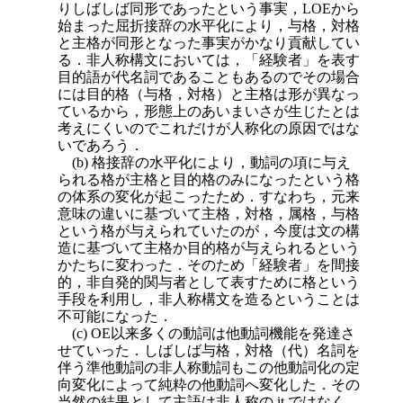
りしばしば同形であったという事実，LOEから
始まった屈折接辞の水平化により，与格，対格
と主格が同形となった事実がかなり貢献してい
る．非人称構文においては，「経験者」を表す
目的語が代名詞であることもあるのでその場合
には目的格（与格，対格）と主格は形が異なっ
ているから，
形態上のあいまいさが生じたとは
考えにくいのでこれだけが人称化の原因ではな
いであろう．
(b) 格接辞の水平化により，動詞の項に与え
られる格が主格と目的格のみになったという格
の体系の変化が起こったため．すなわち，元来
意味の違いに基づいて主格，対格，属格，与格
という格が与えられていたのが，今度は文の構
造に基づいて主格か目的格が与えられるという
かたちに変わった．そのため「経験者」を間接
的，非自発的関与者として表すために格という
手段を利用し，非人称構文を造るということは
不可能になった．
(c) OE以来多くの動詞は他動詞機能を発達さ
せていった．しばしば与格，対格（代）名詞を
伴う準他動詞の非人称動詞もこの他動詞化の定
向変化によって純粋の他動詞へ変化した．その
当然の結果として主語は非人称の it ではなく，