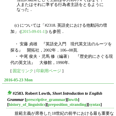
人またはそれに準ずる行為者主語をとるように
なった．
(c) については「#2318. 英語史における他動詞の増
加」 (
[2015-09-01-1]
) も参照．
・ 安藤 貞雄 『英語史入門 現代英文法のルーツを
探る』 開拓社，2002年．106--08頁.
・ 中尾 俊夫・児馬 修（編著） 『歴史的にさぐる現
代の英文法』 大修館，1990年.
[
固定リンク
|
印刷用ページ
]
2016-05-23 Mon
#2583. Robert Lowth,
Short Introduction to English
■
Grammar
[
prescriptive_grammar
][
lowth
]
[
history_of_linguistics
][
preposition_stranding
][
syntax
]
規範主義が席巻した18世紀の前半における最も重要な