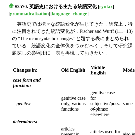
#2570. 英語史における主たる統語変化
[
syntax
]
■
[
grammaticalisation
][
language_change
]
英語史では様々な統語変化が生じてきた．研究上，特
に注目されてきた統語変化が，Fischer and Wurff (111--13)
の "The main syntactic changes" と題する表にまとめられ
ている．統語変化の全体像をつかむべく，そして研究課
題探しの参照用に，表を再現しておきたい．
Middle
Changes in:
Old English
Moder
English
case form and
function:
genitive case
genitive case
for
genitive
only, various
subjective/poss.
same
functions
of
-phrase
elsewhere
determiners:
articles
articles used for
present in
also i