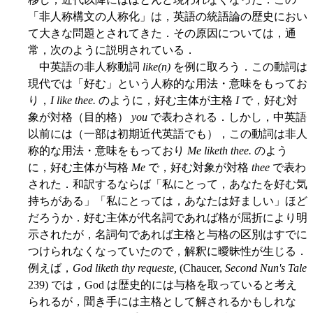
「非人称構文の人称化」は，英語の統語論の歴史におい
て大きな問題とされてきた．その原因については，通
常，次のように説明されている．
中英語の非人称動詞
like(n)
を例に取ろう．この動詞は
現代では「好む」という人称的な用法・意味をもってお
り，
I like thee.
のように，好む主体が主格
I
で，好む対
象が対格（目的格）
you
で表わされる．しかし，中英語
以前には（一部は初期近代英語でも），この動詞は非人
称的な用法・意味をもっており
Me liketh thee.
のよう
に，好む主体が与格
Me
で，好む対象が対格
thee
で表わ
された．和訳するならば「私にとって，あなたを好む気
持ちがある」「私にとっては，あなたは好ましい」ほど
だろうか．好む主体が代名詞であれば格が屈折により明
示されたが，名詞句であれば主格と与格の区別はすでに
つけられなくなっていたので，解釈に曖昧性が生じる．
例えば，
God liketh thy requeste,
(Chaucer,
Second Nun's Tale
239) では，God は歴史的には与格を取っていると考え
られるが，聞き手には主格として解されるかもしれな