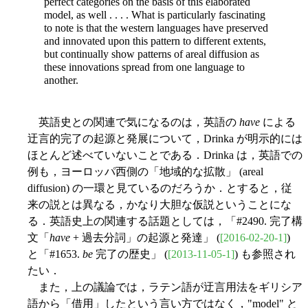
perfect categories on the basis of this elaborated
model, as well . . . . What is particularly fascinating
to note is that the western languages have preserved
and innovated upon this pattern to different extents,
but continually show patterns of areal diffusion as
these innovations spread from one language to
another.
英語史との関連で気になるのは，英語の
have
による
迂言的完了の起源と発展について，Drinka が明示的には
ほとんど述べていないことである．Drinka は，英語での
例も，ヨーロッパ西側の「地域的な拡散」 (areal
diffusion) の一環と見ているのだろうか．とすると，従
来の説とは異なる，かなり大胆な仮説ということにな
る．英語史上の関連する話題としては，「#2490. 完了構
文「
have
+ 過去分詞」の起源と発達」 (
[2016-02-20-1]
)
と「#1653.
be
完了の歴史」 (
[2013-11-05-1]
) も参照され
たい．
また，上の議論では，ラテン語が迂言用法をギリシア
語から「借用」したという言い方ではなく，"model" と