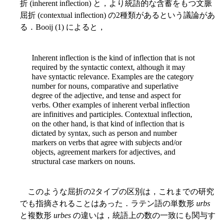
折 (inherent inflection) と，より統語的な含蓄をもつ文脈
屈折 (contextual inflection) の2種類があるという議論があ
る．Booij (1) によると，
Inherent inflection is the kind of inflection that is not
required by the syntactic context, although it may
have syntactic relevance. Examples are the category
number for nouns, comparative and superlative
degree of the adjective, and tense and aspect for
verbs. Other examples of inherent verbal inflection
are infinitives and participles. Contextual inflection,
on the other hand, is that kind of inflection that is
dictated by syntax, such as person and number
markers on verbs that agree with subjects and/or
objects, agreement markers for adjectives, and
structural case markers on nouns.
このような屈折の2タイプの区別は，これまでの研究
でも指摘されることはあった．ラテン語の単数形
urbs
と複数形
urbes
の違いは，統語上の数の一致にも関与す