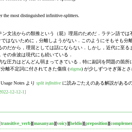
he most distinguished infinitive-splitters.
テン文法からの類推という（屁）理屈のためだ．ラテン語では
けではないために，分離しようがない．このようにそもそも分
るのだから，理屈としては話にならない．しかし，近代に至る
，その余波は現代にも続いている．
な圧力はどんどん弱まってきている．特に副詞を問題の箇所
だ分離不定詞に付されてきた傷痕 (
stigma
) が少しずつそぎ落と
Usage Notes より
split infinitive
に読みごたえのある解説がある
2022-12-12-1]
[
transitive_verb
][
masanyan
][
voicy
][
heldio
][
preposition
][
complemen