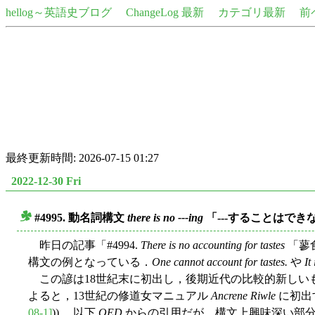
hellog～英語史ブログ
ChangeLog 最新
カテゴリ最新
前
最終更新時間: 2026-07-15 01:27
2022-12-30 Fri
#4995. 動名詞構文
there is no ---ing
「---することはで
■
昨日の記事「#4994.
There is no accounting for tastes
「蓼
構文の例となっている．
One cannot account for tastes.
や
It
この諺は18世紀末に初出し，後期近代の比較的新しい
よると，13世紀の修道女マニュアル
Ancrene Riwle
に初出
08-1]
)) ．以下
OED
からの引用だが，構文上興味深い部