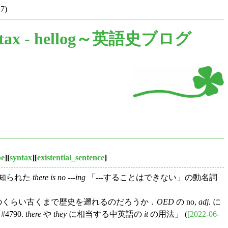
17)
tax -
hellog～英語史ブログ
be
][
syntax
][
existential_sentence
]
く知られた
there is no ---ing
「---することはできない」の動名詞
のくらい古くまで歴史を遡れるのだろうか．
OED
の no,
adj.
に
4790.
there
や
they
に相当する中英語の
it
の用法」 (
[2022-06-