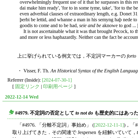
overwhelmingly frequent use of it that he surpasses in this res
dai make him ready', 'for to in some tyme, take', 'for to the
even adverbial clauses of extraordinary length, e.g. Donet 31, 
þerbi be lettid, and whanne a man in his semyng haþ nede to q
goodis to come and to be had,
seie and be
aknowe to god ... þ
It is not ascertainable what it was that brought Pecock, to th
and more or less haphazardly. Neither can the fact be account
上に挙げられている例文では，不定詞マーカーの
forto
・ Visser, F. Th.
An Historical Syntax of the English Languag
Referrer (Inside):
[2024-07-30-1]
[
固定リンク
|
印刷用ページ
]
2022-12-14 Wed
#4979. 不定詞の否定として
to not do
も歴史的にはあっ
■
「#4976. 「分離不定詞」事始め」 (
[2022-12-11-1]
)，「
取り上げてきた．その関連で Jespersen を紐解いていて，