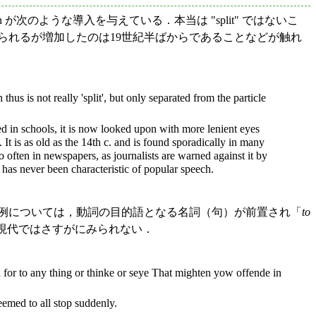
rsen が次のような導入を与えている．本当は "split" ではないこ
らみられるが増加したのは19世紀半ばからであることなどが触れ
thus is not really 'split', but only separated from the particle
in schools, it is now looked upon with more lenient eyes
t is as old as the 14th c. and is found sporadically in many
o often in newspapers, as journalists are warned against it by
it has never been characteristic of popular speech.
例については，動詞の目的語となる名詞（句）が前置され「
to
は近現代ではさすがにみられない．
for to any thing or thinke or seye That mighten yow offende in
emed to all stop suddenly.