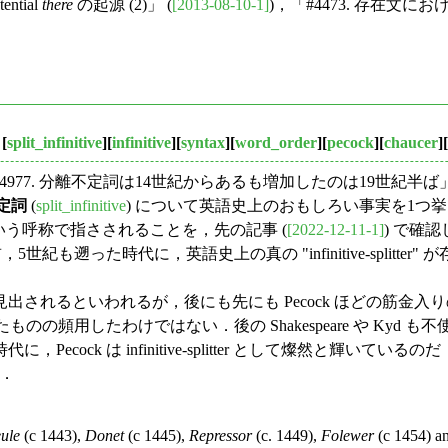
ential
there
の起源 (2)」 (
[2013-08-10-1]
)，「#4473. 存在文
[
split_infinitive
][
infinitive
][
syntax
][
word_order
][
pecock
][
chaucer
][
#4977. 分離不定詞は14世紀からあるも増加したのは19世紀半ば」
定詞
(
split_infinitive
) について英語史上のおもしろい事実を1つ
いう呼称で指さされることを，先の記事 (
[2022-12-11-1]
) で確
時代に，英語史上の真の "infinitive-splitter" が存在した．ウ
われるが，後にも先にも Pecock ほどの筋金入りの infinitiv
く使ったものの頻用したわけではない．後の Shakespeare や 
cock は infinitive-splitter として燦然と輝
る．
ule
(c 1443),
Donet
(c 1445),
Repressor
(c. 1449),
Folewer
(c 1454) a