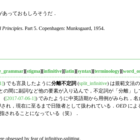
があっておもしろそうだ．
 Principles
. Part 5. Copenhagen: Munksgaard, 1954.
ve_grammar
][
stigma
][
infinitive
][
latin
][
syntax
][
terminology
][
word_o
1]
) でも言及したように
分離不定詞
(
split_infinitive
) は規範文
の間に副詞など他の要素が入り込んで，不定詞が「分離」してしまう用法の
 (
[2017-07-06-1]
) でみたように中英語期から用例がみられ，
を押され，現在に至るまで日陰者として扱われている．
OED
によ
指されることになっている（笑）．
 obsessed by fear of infinitive-splitting.