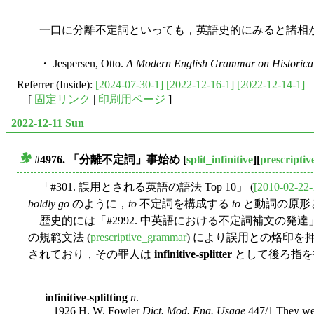
一口に分離不定詞といっても，英語史的にみると諸相
・ Jespersen, Otto.
A Modern English Grammar on Historical
Referrer (Inside):
[2024-07-30-1]
[2022-12-16-1]
[2022-12-14-1]
[
固定リンク
|
印刷用ページ
]
2022-12-11 Sun
#4976. 「分離不定詞」事始め
[
split_infinitive
][
prescripti
■
「#301. 誤用とされる英語の語法 Top 10」 (
[2010-02-22-
boldly go
のように，
to
不定詞を構成する
to
と動詞の原形と
歴史的には「#2992. 中英語における不定詞補文の発達」
の規範文法 (
prescriptive_grammar
) により誤用との烙印
されており，その罪人は
infinitive-splitter
として後ろ指を
infinitive-splitting
n
.
1926 H. W. Fowler
Dict. Mod. Eng. Usage
447/1 They were