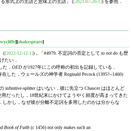
における形式上の主語と意味上の主語」 (
[2021-07-26-1]
) を参照．
wycliffe
][
shakespeare
]
 (
[2022-12-12-1]
)，「#4979. 不定詞の否定として
to not do
も歴
挙げたい．
認した．
OED
が1927年にこの呼称の初出を記録している．
ェールズの神学者 Reginald Pecock (1395?--1460)
e-splitter はいない．彼に先立つ Chaucer はほとんど
Kyd も不使用だったし，18世紀末にかけてようやく頻度が高まってきた
いているのだ．しかし，なぜ彼が分離不定詞を多用したのかは分からな
nd
Book of Faith
(c 1456) not only makes such an