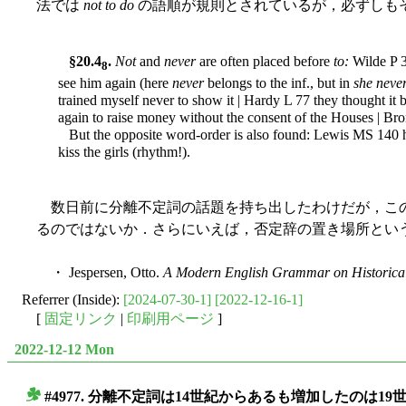
法では
not to do
の語順が規則とされているが，必ずしもそうで
§20.4
.
Not
and
never
are often placed before
to:
Wilde P 38
8
see him again (here
never
belongs to the inf., but in
she neve
trained myself never to show it | Hardy L 77 they thought it
again to raise money without the consent of the Houses | Br
But the opposite word-order is also found: Lewis MS 140 ha
kiss the girls (rhythm!).
数日前に分離不定詞の話題を持ち出したわけだが，この
るのではないか．さらにいえば，否定辞の置き場所とい
・ Jespersen, Otto.
A Modern English Grammar on Historical
Referrer (Inside):
[2024-07-30-1]
[2022-12-16-1]
[
固定リンク
|
印刷用ページ
]
2022-12-12 Mon
#4977. 分離不定詞は14世紀からあるも増加したのは19
■