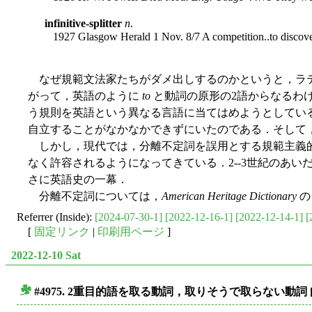
infinitive-splitter
n
.
1927 Glasgow Herald 1 Nov. 8/7 A competition..to discover t
なぜ規範文法家たちがダメ出しするのかというと，ラ
がって，英語のように
to
と動詞の原形の2語からなるわ
う規則を英語という異なる言語に当てはめようとしてい
自立することがなかなかできずにいたのである．そして
しかし，現代では，分離不定詞を誤用とする規範主義的
なく許容されるようになってきている．2--3世紀のあい
さに英語史の一幕．
分離不定詞については，
American Heritage Dictionary
の 
Referrer (Inside):
[2024-07-30-1]
[2022-12-16-1]
[2022-12-14-1]
[
[
固定リンク
|
印刷用ページ
]
2022-12-10 Sat
#4975. 2重目的語を取る動詞，取りそうで取らない動詞
■