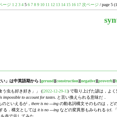
ページ
1
2
3
4
5
6
7
8
9
10
11
12
13
14
15
16
17
次ページ
/ page 5 (
syn
きない」は中英語期から
[
gerund
][
construction
][
negative
][
proverb
][
食う虫も好き好き」」 (
[2022-12-29-1]
) で取り上げた諺は，よ
 is impossible to account for tastes.
と言い換えられる意味だ．
ものといえるが，
there is no ---ing
の動名詞構文そのものは，ど
する．構文としては
it is no ---ing
などの変異形もみられる (cf. 「#
分を赤で示してみた．