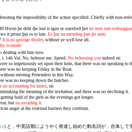
noting the impossibility of the action specified. Chiefly with non-refe
 Hwen þe delit iþe lust is igan se ouerforð þet
ter nere nan wiðseggu
we it proue þat es to late,
Es þar na mending þan þe state
.
57
It is no goynge thyder
, without ye wyll lose all.
 thy wounde
.
no dealing with him now.
. i. 146 Val. No, beleeue me. Speed.
No beleeuing you
indeed sir.
re so impetuously set upon their lusts, that there was no speaking to 
re was no keeping Friday in the Boat.
without meeting Pretenders in this Way.
ere was no keeping down the butcher.
s no accounting for tastes
, sir.
staking the meaning of the invitation, and there was no declining it.
ting hold of the girls as the evenings got longer.
ear, but
no avoiding it
.
an anger at the external barriers they confront.
nce
) と，中英語期にようやく発達し始めた動名詞が，合体して生