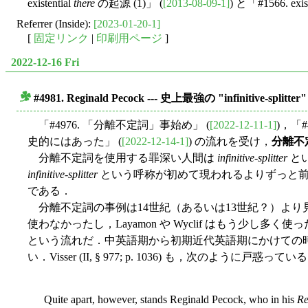
existential
there
の起源 (1)」 (
[2013-08-09-1]
) と「#1566. exist
Referrer (Inside):
[2023-01-20-1]
[
固定リンク
|
印刷用ページ
]
2022-12-16 Fri
#4981. Reginald Pecock --- 史上最強の "infinitive-splitter"
■
「#4976. 「分離不定詞」事始め」 (
[2022-12-11-1]
)，「
史的にはあった」 (
[2022-12-14-1]
) の流れを受け，
分離不
分離不定詞を使用する罪深い人間は
infinitive-splitter
と
infinitive-splitter
という呼称が初めて現われるよりずっと前，5世紀も遡った
である．
分離不定詞の事例は14世紀（あるいは13世紀？）より見出されるとい
使わなかったし，Layamon や Wyclif はもう少し多
という流れだ．中英語期から初期近代英語期にかけての時代に，Pe
い．Visser (II, § 977; p. 1036) も，次のように戸惑ってい
Quite apart, however, stands Reginald Pecock, who in his
Re