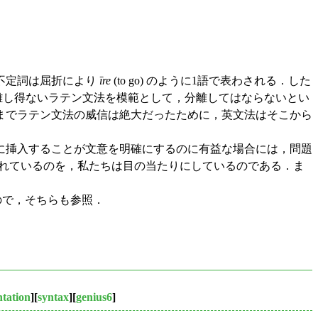
不定詞は屈折により
īre
(to go) のように1語で表わされる．した
離し得ないラテン文法を模範として，分離してはならないとい
までラテン文法の威信は絶大だったために，英文法はそこから
に挿入することが文意を明確にするのに有益な場合には，問題
されているのを，私たちは目の当たりにしているのである．ま
ので，そちらも参照．
tation
][
syntax
][
genius6
]