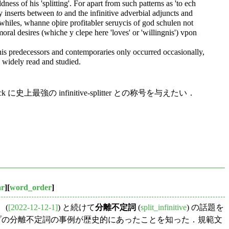
ness of his 'splitting'. For apart from such patterns as 'to ech
ly inserts between
to
and the infinitive adverbial adjuncts and
whiles, whanne oþire profitabler seruycis of god schulen not
oral desires (whiche y clepe here 'loves' or 'willingnis') vpon
n his predecessors and contemporaries only occurred occasionally,
e widely read and studied.
上最強の infinitive-splitter との称号を与えたい．
ar
][
word_order
]
 (
[2022-12-12-1]
) と続けて
分離不定詞
(
split_infinitive
) の話題を
の分離不定詞の事例が歴史的にあったことを知った．規範文