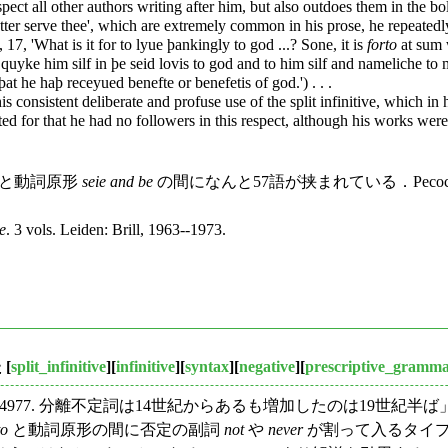
pect all other authors writing after him, but also outdoes them in the bold
 better serve thee', which are extremely common in his prose, he repeated
17, 'What is it for to lyue þankingly to god ...? Sone, it is
forto
at sum 
uyke him silf in þe seid lovis to god and to him silf and nameliche to m
at he haþ receyued benefte or benefetis of god.') . . .
is consistent deliberate and profuse use of the split infinitive, which i
ed for that he had no followers in this respect, although his works wer
と動詞原形
seie and be
の間になんと57語が挟まれている．Pecock に史
e
. 3 vols. Leiden: Brill, 1963--1973.
た
[
split_infinitive
][
infinitive
][
syntax
][
negative
][
prescriptive_gramm
#4977. 分離不定詞は14世紀からあるも増加したのは19世紀半ば」
to
と動詞原形の間に否定の副詞
not
や
never
が割って入るタイプ