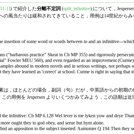
11-1]
) で紹介した
分離不定詞
(
split_infinitive
) について，Jespe
分離不定詞への風当たりは緩和されてきていること，用例は14世紀か
the insertion of some word or words between
to
and an infinitive---which 
"barbarous practice" Skeat in Ch MP 355) and rigorously persecuted 
ficial" Fowler MEU 560), and even regarded as an improvement (Curme). I
 examples abound in modern novels and in serious writings, not perhaps s
t they have learned as 'correct' at school. Curme is right in saying that 
素は，ほとんどの場合，副詞（句）だが，中英語からの初期の
この用例を Jespersen よりいくつかみてみよう．この語順
 the infinitive: Ch MP 6.128 Wel lever is me lyken yow and deye Than 
more ought they to god obey, and serue but hym alone.
d an apposition to the subject inserted: Aumonier Q 194 Then they se