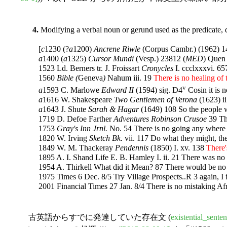
4.
Modifying a verbal noun or gerund used as the predicate, de
[
c
1230 (?
a
1200)
Ancrene Riwle
(Corpus Cambr.) (1962) 149
a
1400 (
a
1325)
Cursor Mundi
(Vesp.) 23812 (
MED
) Quen 
1523 Ld. Berners tr. J. Froissart
Cronycles
I. ccclxxxvi. 6
1560
Bible (
Geneva
)
Nahum iii. 19
There is no healing of
v
a
1593 C. Marlowe
Edward II
(1594) sig. D4
Cosin it is 
a
1616 W. Shakespeare
Two Gentlemen of Verona
(1623) ii
a
1643 J. Shute
Sarah & Hagar
(1649) 108 So the people we
1719 D. Defoe Farther
Adventures Robinson Crusoe
39 The
1753
Gray's Inn Jrnl.
No. 54 There is no going any where 
1820 W. Irving
Sketch Bk.
vii. 117 Do what they might, th
1849 W. M. Thackeray
Pendennis
(1850) I. xv. 138
There'
1895 A. I. Shand Life E. B. Hamley I. ii. 21 There was no mi
1954 A. Thirkell What did it Mean? 87 There would be no get
1975 Times 6 Dec. 8/5 Try Village Prospects..R 3 again, I f
2001 Financial Times 27 Jan. 8/4 There is no mistaking Afric
古英語からすでに発達していた存在文 (
existential_sente