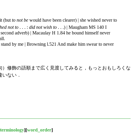
it (but
to not be
would have been clearer) | she wished never to
hed not to
. . . :
did not wish to
. . .) | Maugham MS 140 I
the second adverb) | Macaulay H 1.84 he bound himself never
ll.
ot stand by me | Browning l.521 And make him swear to never
句）修飾の語順まで広く見渡してみると，もっとおもしろくな
違いない．
terminology
][
word_order
]