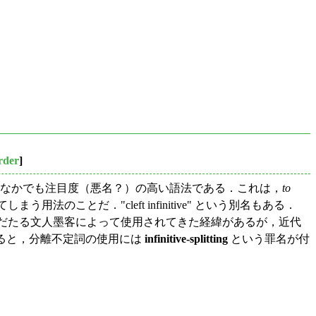
rder
]
法のなかでも注目度（悪名？）の高い語法である．これは，
to
ことだ．"cleft infinitive" という別名もある．
名だたる文人墨客によって使用されてきた経緯があるが，近代
ると，分離不定詞の使用には
infinitive-splitting
という罪名が付