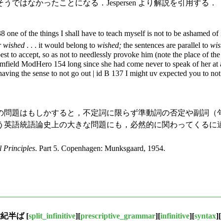
はなかったことになる．Jespersen より解説を引用する．
 one of the things I shall have to teach myself is not to be ashamed of 
r wished
. . . it would belong to
wished;
the sentences are parallel to
wis
 best to accept, so as not to needlessly provoke him (note the place of 
omfield ModHero 154 long since she had come never to speak of her at a
ving the sense to not go out | id B 137 I might uv expected you to n
問題はもしかすると，不定詞に限らず準動詞の否定や副詞（
う英語統語論史上の大きな問題にも，必然的に関わってくるに
 Principles
. Part 5. Copenhagen: Munksgaard, 1954.
世紀半ば
[
split_infinitive
][
prescriptive_grammar
][
infinitive
][
syntax
][