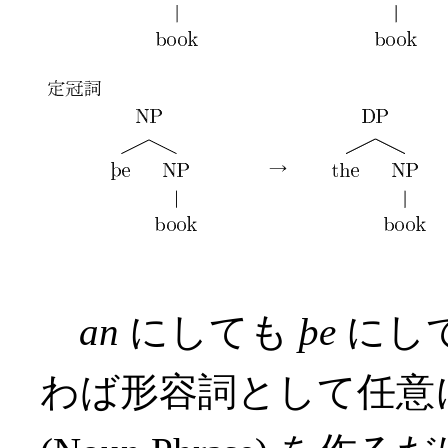
an
にしても
þe
にし
わば形容詞として任意