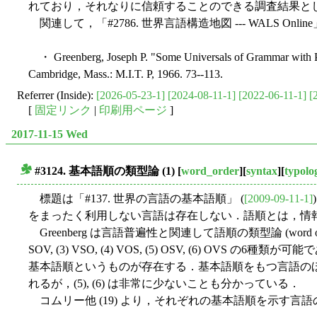
れており，それなりに信頼することのできる調査結果と
関連して，「#2786. 世界言語構造地図 --- WALS Online」
・ Greenberg, Joseph P. "Some Universals of Grammar with Par
Cambridge, Mass.: M.I.T. P, 1966. 73--113.
Referrer (Inside):
[2026-05-23-1]
[2024-08-11-1]
[2022-06-11-1]
[
[
固定リンク
|
印刷用ページ
]
2017-11-15 Wed
#3124. 基本語順の類型論 (1)
[
word_order
][
syntax
][
typolo
■
標題は「#137. 世界の言語の基本語順」 (
[2009-09-11-1]
をまったく利用しない言語は存在しない．語順とは，情
Greenberg は言語普遍性と関連して語順の類型論 (word
SOV, (3) VSO, (4) VOS, (5) OSV, 
基本語順というものが存在する．基本語順をもつ言語のほとんど
れるが，(5), (6) は非常に少ないことも分かっている．
コムリー他 (19) より，それぞれの基本語順を示す言