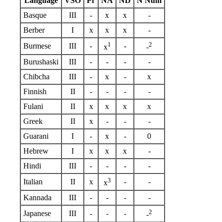
Language
VSO
Pr
NA
ND
N Num
Basque
III
-
x
x
-
Berber
I
x
x
x
-
1
2
Burmese
III
-
-
x
-
Burushaski
III
-
-
-
-
Chibcha
III
-
x
-
x
Finnish
II
-
-
-
-
Fulani
II
x
x
x
x
Greek
II
x
-
-
-
Guarani
I
-
x
-
0
Hebrew
I
x
x
x
-
Hindi
III
-
-
-
-
3
Italian
II
x
-
-
x
Kannada
III
-
-
-
-
2
Japanese
III
-
-
-
-