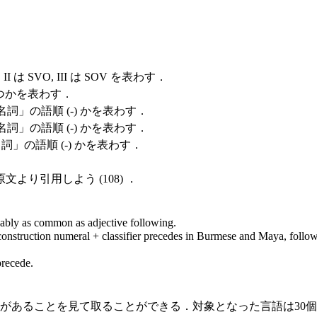
 は SVO, III は SOV を表わす．
もつかを表わす．
詞」の語順 (-) かを表わす．
詞」の語順 (-) かを表わす．
詞」の語順 (-) かを表わす．
り引用しよう (108) ．
obably as common as adjective following.
construction numeral + classifier precedes in Burmese and Maya, follow
precede.
があることを見て取ることができる．対象となった言語は30