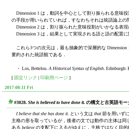
Dimension 1 は，動詞を中心として割り振られ
の手段が用いられていれば，すなわちそれは統語論上の
Dimension 2 は，割り振られた意味役割がいか
Dimension 3 は，結果として実現される語と語の配
これら3つの次元は，最も抽象的で深層的な Dimension
要約された統語観である．
・ Los, Bettelou.
A Historical Syntax of English
. Edinburgh:
[
固定リンク
|
印刷用ページ
]
2017-08-11 Fri
#3028.
She is believed to have done it.
の構文と古英語モー
■
I believe that she has done it.
という文は
that
節を用いず
主格の形を取っているが，後者の文では動作の主体は同
ある
believe
の支配下に入るがゆえに，主格ではなく目的格が付与さ