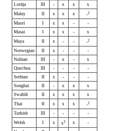
Loritja
III
-
x
x
x
2
Malay
II
x
x
x
-
Maori
I
x
x
-
-
Masai
I
x
x
-
x
2
Maya
II
x
-
-
-
Norwegian
II
x
-
-
-
Nubian
III
-
x
-
x
Quechua
III
-
-
-
-
Serbian
II
x
-
-
-
Songhai
II
-
x
x
x
Swahili
II
x
x
x
x
2
Thai
II
x
x
x
-
Turkish
III
-
-
-
-
3
Welsh
I
x
x
-
x