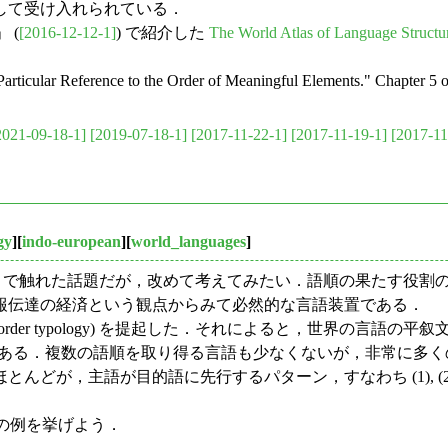
して受け入れられている．
 (
[2016-12-12-1]
) で紹介した
The World Atlas of Language Struct
ticular Reference to the Order of Meaningful Elements." Chapter 5 
2021-09-18-1]
[2019-07-18-1]
[2017-11-22-1]
[2017-11-19-1]
[2017-11
gy
][
indo-european
][
world_languages
]
) で触れた話題だが，改めて考えてみたい．語順の果たす役割
報伝達の経済という観点からみて必然的な言語装置である．
 order typology) を提起した．それによると，世界の言語の平
(6) OVS の6種類が可能である．複数の語順を取り得る言語も少なくな
が，主語が目的語に先行するパターン，すなわち (1), (2), 
語の例を挙げよう．