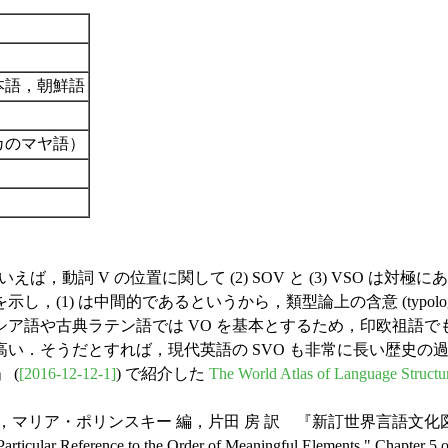
本語，朝鮮語
カのマヤ語）
していえば，動詞 V の位置に関して (2) SOV と (3) VSO 
，(1) は中間的であるというから，類型論上の含意 (typologica
語や古典ラテン語では VO を基本とするため，印欧祖語でも
高い．そうだとすれば，現代英語の SVO も非常に長い歴史
 (
[2016-12-12-1]
) で紹介した
The World Atlas of Language Struct
リア・ポリンスキー 編，片田 房 訳 『新訂世界言語文化図
ticular Reference to the Order of Meaningful Elements." Chapter 5 