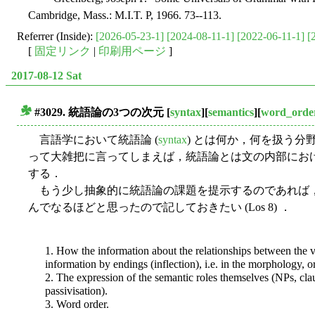
Cambridge, Mass.: M.I.T. P, 1966. 73--113.
Referrer (Inside):
[2026-05-23-1]
[2024-08-11-1]
[2022-06-11-1]
[
[
固定リンク
|
印刷用ページ
]
2017-08-12 Sat
#3029. 統語論の3つの次元
[
syntax
][
semantics
][
word_orde
■
言語学において統語論 (
syntax
) とは何か，何を扱う
って大雑把に言ってしまえば，統語論とは文の内部にお
する．
もう少し抽象的に統語論の課題を提示するのであれば，Los の 
んでなるほどと思ったので記しておきたい (Los 8) ．
1. How the information about the relationships between the v
information by endings (inflection), i.e. in the morphology, o
2. The expression of the semantic roles themselves (NPs, claus
passivisation).
3. Word order.