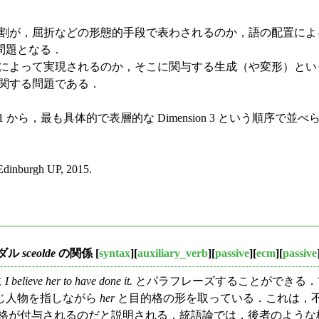
る意味役割が，屈折などの形態的手段で表わされるのか，語の配置
問題となる．
なる表現によって実現されるのか，そこに関与する生成（や変形）と
置に関する問題である．
 1 から，最も具体的で表層的な Dimension 3 という順
 Edinburgh UP, 2015.
ダル
sceolde
の関係
[
syntax
][
auxiliary_verb
][
passive
][
ecm
][
passive
に
I believe her to have done it.
とパラフレーズすることができる．
じ人物を指しながら
her
と目的格の形を取っている．これは，不
れるのだと説明される．統語論では，後者のような格付与のことを Exce