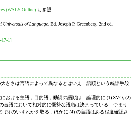
ures (WALS Online)
も参照．
of
Universals of Language
. Ed. Joseph P. Greenberg. 2nd ed.
-17-1]
の大きさは言語によって異なるとはいえ，語順という統語手段
叙文における主語，目的語，動詞の語順は，論理的に (1) SVO, (2)
いが，非常に多くの言語において相対的に優勢な語順は決まっている．つまり
(3) のいずれかを取る．ほかに (4) の言語はある程度確認さ