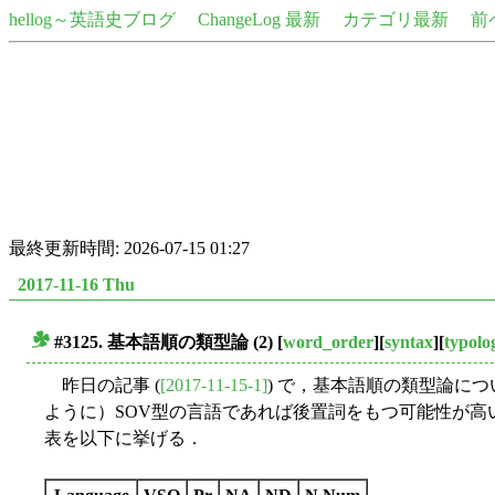
hellog～英語史ブログ
ChangeLog 最新
カテゴリ最新
前
最終更新時間: 2026-07-15 01:27
2017-11-16 Thu
#3125. 基本語順の類型論 (2)
[
word_order
][
syntax
][
typolo
■
昨日の記事 (
[2017-11-15-1]
) で，基本語順の類型論につい
ように）SOV型の言語であれば後置詞をもつ可能性が高い」などの類型論
表を以下に挙げる．