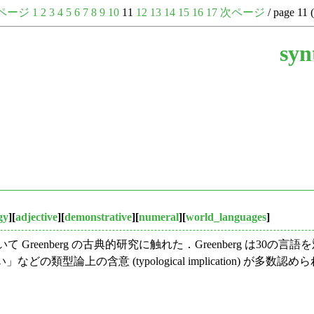
ページ
1
2
3
4
5
6
7
8
9
10
11
12
13
14
15
16
17
次ページ
/ page 11 
syn
gy
][
adjective
][
demonstrative
][
numeral
][
world_languages
]
て Greenberg の古典的研究に触れた．Greenberg は
上の含意 (typological implication) が多数認められ