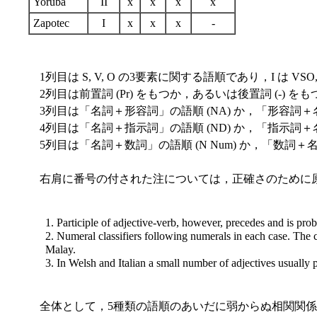
Yoruba
II
x
x
x
x
Zapotec
I
x
x
x
-
1列目は S, V, O の3要素に関する語順であり，I は VSO, II
2列目は前置詞 (Pr) をもつか，あるいは後置詞 (-) を
3列目は「名詞＋形容詞」の語順 (NA) か，「形容詞＋名
4列目は「名詞＋指示詞」の語順 (ND) か，「指示詞＋名
5列目は「名詞＋数詞」の語順 (N Num) か，「数詞＋名
右肩に番号の付された注については，正確さのために原文よ
1. Participle of adjective-verb, however, precedes and is pr
2. Numeral classifiers following numerals in each case. The 
Malay.
3. In Welsh and Italian a small number of adjectives usually 
全体として，5種類の語順のあいだに弱からぬ相関関係