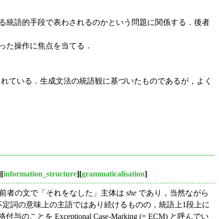
による統語的手段で表わされるのかという問題に関係する．後者
いった操作に焦点を当てる．
序で並べられている．生成文法の統語観に基づいたものであるが，よく
][
information_structure
][
grammaticalisation
]
前者の文で「それをなした」主体は
she
であり，当然ながら
定詞の意味上の主語ではあり続けるものの，統語上1段上に
ptional Case-Marking (= ECM) と呼んでい