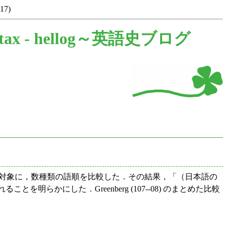
(17)
tax -
hellog～英語史ブログ
30の言語を対象に，数種類の語順を比較した．その結果，「（日本語の
ることを明らかにした．Greenberg (107--08) のまとめた比較