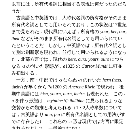
以前には，所有代名詞に相当する表現は何だったのだろ
うか．
古英語と中英語では，人称代名詞の所有格がそのまま
所有代名詞としても用いられており，この状況は17世紀
まで見られた．現代風にいえば，所有格の
your
,
her
,
our
,
their
などがそのまま所有代名詞としても用いられてい
たということだ．しかし，中英語では，所有代名詞とし
て別の刷新形も現われ，並行して用いられるようになっ
た．北部方言では，現代の
hers
,
ours
,
yours
,
ours
につら
なる -
s
の付いた形態が，
a
1325 の
Cursor Mundi
に軒並
み初出する．
一方，南・中部では -
s
ならぬ -
n
の付いた
hern
(hers,
theirs) が早くから ?
a
1200 の
Ancrene Riwle
で現われ，後
期中英語には
hisn
,
yourn
,
ourn
,
theirn
も現われた．この -
n
を伴う形態は，
my
/
mine
や
thi
/
thine
に見られるような
交替からの類推と考えられる（1・2人称単数について
は，古英語より
mīn
,
þīn
に所有代名詞としての用法がす
でに存在した）．これらの -
n
形は現代では方言に限定
されるなどして，一般的ではない．