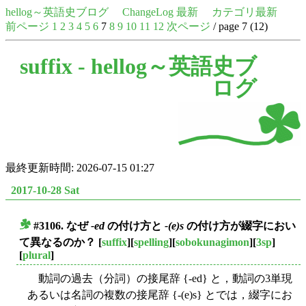
hellog～英語史ブログ
ChangeLog 最新
カテゴリ最新
前ページ
1
2
3
4
5
6
7
8
9
10
11
12
次ページ
/ page 7 (12)
suffix -
hellog～英語史ブ
ログ
最終更新時間: 2026-07-15 01:27
2017-10-28 Sat
#3106. なぜ
-ed
の付け方と
-(e)s
の付け方が綴字におい
■
て異なるのか？
[
suffix
][
spelling
][
sobokunagimon
][
3sp
]
[
plural
]
動詞の過去（分詞）の接尾辞 {-ed} と，動詞の3単現
あるいは名詞の複数の接尾辞 {-(e)s} とでは，綴字にお