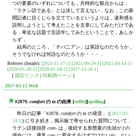
つの要素のいずれについても，共時的な観点からは，
「ラテン語である」とは決して言えない．なお，この新
聞記者に目くじらを立てているというよりは，違和感を
説明しようとして考えたことを文章にしてみただけであ
る．卑近な話題で言語学してみたということで，あしか
らず．
結局のところ，「チバニアン」は英語なのだろうか，
そうでなければ何語なのだろうか・・・．
Referrer (Inside):
[2023-11-17-1]
[2021-09-29-1]
[2021-04-14-1]
[2020-01-20-1]
[2020-01-18-1]
[2017-12-26-1]
[
固定リンク
|
印刷用ページ
]
2017-03-15 Wed
#2879.
comfort
の
m
の由来
[
suffix
][
spelling
]
■
昨日の記事「#2878.
comfort
の
m
の発音」 (
[2017-03-
14-1]
) に引き続き，掲示板で寄せられた質問について．
ラテン語接頭辞
com
- は，後続する形態素の先頭が
f
の
場合には，通常
con
- に変化するはずではないか，とい