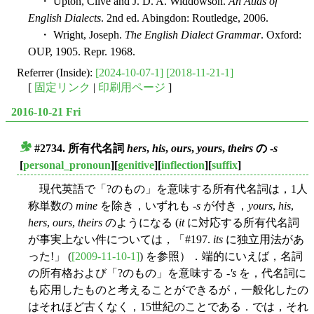
・ Upton, Clive and J. D. A. Widdowson.
An Atlas of
English Dialects
. 2nd ed. Abingdon: Routledge, 2006.
・ Wright, Joseph.
The English Dialect Grammar
. Oxford:
OUP, 1905. Repr. 1968.
Referrer (Inside):
[2024-10-07-1]
[2018-11-21-1]
[
固定リンク
|
印刷用ページ
]
2016-10-21 Fri
#2734. 所有代名詞
hers
,
his
,
ours
,
yours
,
theirs
の -
s
■
[
personal_pronoun
][
genitive
][
inflection
][
suffix
]
現代英語で「?のもの」を意味する所有代名詞は，1人
称単数の
mine
を除き，いずれも -
s
が付き，
yours
,
his
,
hers
,
ours
,
theirs
のようになる (
it
に対応する所有代名詞
が事実上ない件については，「#197.
its
に独立用法があ
った!」 (
[2009-11-10-1]
) を参照）．端的にいえば，名詞
の所有格および「?のもの」を意味する -
's
を，代名詞に
も応用したものと考えることができるが，一般化したの
はそれほど古くなく，15世紀のことである．では，それ