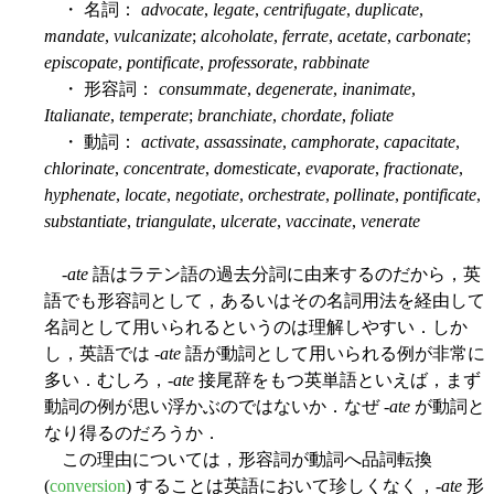
・ 名詞：
advocate
,
legate
,
centrifugate
,
duplicate
,
mandate
,
vulcanizate
;
alcoholate
,
ferrate
,
acetate
,
carbonate
;
episcopate
,
pontificate
,
professorate
,
rabbinate
・ 形容詞：
consummate
,
degenerate
,
inanimate
,
Italianate
,
temperate
;
branchiate
,
chordate
,
foliate
・ 動詞：
activate
,
assassinate
,
camphorate
,
capacitate
,
chlorinate
,
concentrate
,
domesticate
,
evaporate
,
fractionate
,
hyphenate
,
locate
,
negotiate
,
orchestrate
,
pollinate
,
pontificate
,
substantiate
,
triangulate
,
ulcerate
,
vaccinate
,
venerate
-
ate
語はラテン語の過去分詞に由来するのだから，英
語でも形容詞として，あるいはその名詞用法を経由して
名詞として用いられるというのは理解しやすい．しか
し，英語では -
ate
語が動詞として用いられる例が非常に
多い．むしろ，-
ate
接尾辞をもつ英単語といえば，まず
動詞の例が思い浮かぶのではないか．なぜ -
ate
が動詞と
なり得るのだろうか．
この理由については，形容詞が動詞へ品詞転換
(
conversion
) することは英語において珍しくなく，-
ate
形