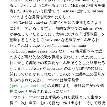
る．しかし，以下に述べるように，McDavid が論考を発
表した1942年という段階では，
advisor
に対して /ədˈvaɪz
ˌɔɚ/ のような発音も聞かれたらしい．
McDavid は，
advisor
の綴字と発音の発達を次のよう
に分析している．まず，一般的な意味での
adviser
のみ
が存在していたところに，大学における「指導教官」を
意味するものとして <advisor> なる綴字が生み出され
た．これは，
adjustor
,
auditor
,
chancellor
,
editor
,
mortgagor
,
sailor
,
settlor
,
tailor
など，-
or
接尾辞をもつ語
の多くが専門的な役職や職業を表わしていたために，こ
れに乗じて書記上の差異化を生み出そうとした結果だろ
う．また，
advisory
や
supervisor
のような綴字の類似も
関わっていたかもしれない．このように綴字上の区別が
生み出されたあとに，
advisor
は綴字発音
(
spelling_pronunciation
) の原理により，最終音節がやや過
剰に /ɔɚ/ と発音されるようになった．
つまり，
advisor
はまず狭められた意味として生命を
得て，次に綴字において新たに作り出され，そして最後