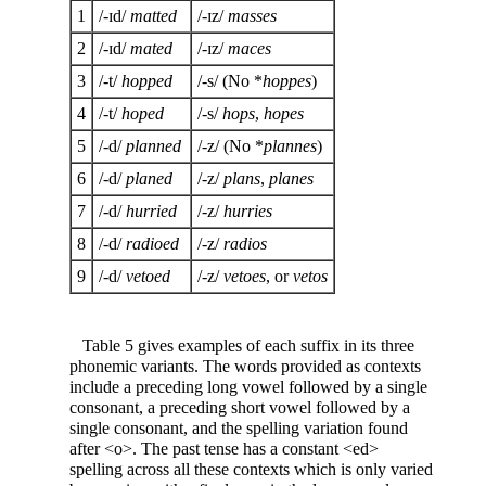
1
/-ɪd/
matted
/-ɪz/
masses
2
/-ɪd/
mated
/-ɪz/
maces
3
/-t/
hopped
/-s/ (No *
hoppes
)
4
/-t/
hoped
/-s/
hops
,
hopes
5
/-d/
planned
/-z/ (No *
plannes
)
6
/-d/
planed
/-z/
plans
,
planes
7
/-d/
hurried
/-z/
hurries
8
/-d/
radioed
/-z/
radios
9
/-d/
vetoed
/-z/
vetoes
, or
vetos
Table 5 gives examples of each suffix in its three
phonemic variants. The words provided as contexts
include a preceding long vowel followed by a single
consonant, a preceding short vowel followed by a
single consonant, and the spelling variation found
after <o>. The past tense has a constant <ed>
spelling across all these contexts which is only varied