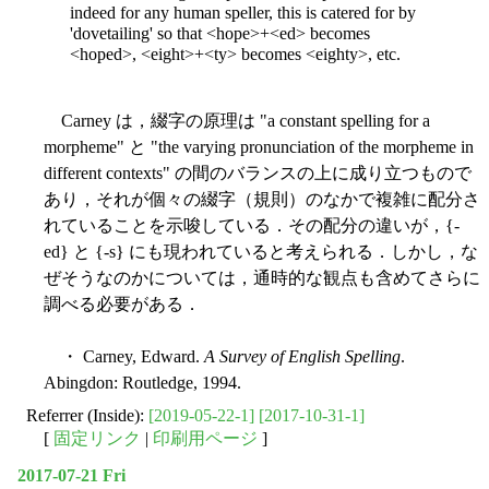
indeed for any human speller, this is catered for by
'dovetailing' so that <hope>+<ed> becomes
<hoped>, <eight>+<ty> becomes <eighty>, etc.
Carney は，綴字の原理は "a constant spelling for a
morpheme" と "the varying pronunciation of the morpheme in
different contexts" の間のバランスの上に成り立つもので
あり，それが個々の綴字（規則）のなかで複雑に配分さ
れていることを示唆している．その配分の違いが，{-
ed} と {-s} にも現われていると考えられる．しかし，な
ぜそうなのかについては，通時的な観点も含めてさらに
調べる必要がある．
・ Carney, Edward.
A Survey of English Spelling
.
Abingdon: Routledge, 1994.
Referrer (Inside):
[2019-05-22-1]
[2017-10-31-1]
[
固定リンク
|
印刷用ページ
]
2017-07-21 Fri