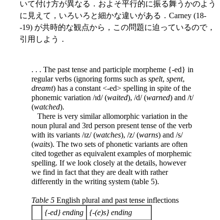
いて付け方が異なる．およそ平行的に振る舞うかのよう
に見えて，いろいろと細かな違いがある．Carney (18-
-19) が共時的な観点から，この問題に迫っているので，
引用しよう．
. . . The past tense and participle morpheme {-ed} in
regular verbs (ignoring forms such as
spelt
,
spent
,
dreamt
) has a constant <-ed> spelling in spite of the
phonemic variation /ɪd/ (
waited
), /d/ (
warned
) and /t/
(
watched
).
There is very similar allomorphic variation in the
noun plural and 3rd person present tense of the verb
with its variants /ɪz/ (
watches
), /z/ (
warns
) and /s/
(
waits
). The two sets of phonetic variants are often
cited together as equivalent examples of morphemic
spelling. If we look
closely at the details, however
we find in fact that they are dealt with rather
differently in the writing system (table 5).
Table 5
English plural and past tense inflections
{-ed} ending
{-(e)s} ending