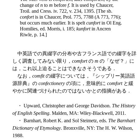
change of
n
to
m
before
f
. It is used by Chaucer,
Troil. and Cress. iv. 722, v. 234, 1395. [The sb.
confort
is in Chaucer, Prol. 775, 7788 (A 773, 776);
but occurs much earlier. It is spelt
cunfort
in Ol Eng.
Homilies, ed. Morris, i. 185;
kunfort
in Ancren
Riwle, p. 14.]
中英語での異綴字の分布や古フランス語での綴字を詳
しく調査してみない限り，
comfort
の
m
の「なぜ？」に
は，これ以上迫ることはできなさそうである．
なお，
comfit
の綴字については，『シップリー英語語
源辞典』の
confectionery
の項に，意味的に
comfort
と緩
やかに関連づけられたのではないかとの指摘がある．
・ Upward, Christopher and George Davidson.
The History
of English Spelling
. Malden, MA: Wiley-Blackwell, 2011.
・ Barnhart, Robert K. and Sol Steimetz, eds.
The Barnhart
Dictionary of Etymology
. Bronxville, NY: The H. W. Wilson,
1988.