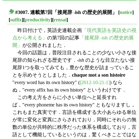
#3007. 連載第7回「接尾辞 -ish の歴史的展開」
[
notice
]
■
[
suffix
][
productivity
][
rensai
]
昨日付けで，英語史連載企画
「現代英語を英語史の視
点から考える」
の第7回の記事
「接尾辞 -ish の歴史的展
開」
が公開されました．
今回の話題は，普段注目されることの少ない小さな接
尾辞の知られざる歴史です．-
ish
のような目立たない接
尾辞1つを取ってみても，豊かな歴史が詰まっているこ
とを示めそうとしました．
chaque mot a son histoire
"every word has its own history" (
[2012-10-21-1]
) なら
ぬ，"every affix has its own history" というわけです．
この考え方をさらに小さい単位へと延長すれ
ば，"every phoneme has its own history" ともなりますし，
これもまた真実です．言語を構成する大小あらゆる単位
が常に変化と変異にさらされており，同時にそれらの無
数の単位が共時的に秩序だった体系を構成しており，言
語として機能しているというのは，驚くべきことではな