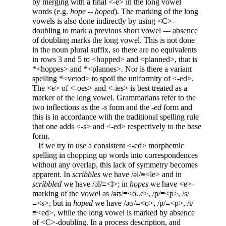
by merging with a final <-e> in the long vowel
words (e.g.
hope
--
hoped
). The marking of the long
vowels is also done indirectly by using <C>-
doubling to mark a previous short vowel --- absence
of doubling marks the long vowel. This is not done
in the noun plural suffix, so there are no equivalents
in rows 3 and 5 to <hopped> and <planned>, that is
*<hoppes> and *<plannes>. Nor is there a variant
spelling *<vetod> to spoil the uniformity of <-ed>.
The <e> of <-oes> and <-ies> is best treated as a
marker of the long vowel. Grammarians refer to the
two inflections as the -
s
form and the -
ed
form and
this is in accordance with the traditional spelling rule
that one adds <-s> and <-ed> respectively to the base
form.
If we try to use a consistent <-ed> morphemic
spelling in chopping up words into correspondences
without any overlap, this lack of symmetry becomes
apparent. In
scribbles
we have /əl/≡<le> and in
scribbled
we have /əl/≡<l>; in
hopes
we have <e>-
marking of the vowel as /əʊ/≡<o..e>, /p/≡<p>, /s/
≡<s>, but in
hoped
we have /əʊ/≡<o>, /p/≡<p>, /t/
≡<ed>, while the long vowel is marked by absence
of <C>-doubling. In a process description, and