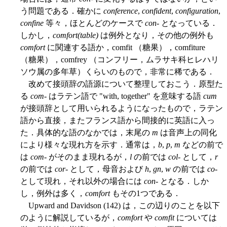
う問題である．確かに
conference
,
confident
,
configuration
,
confine
等々，ほとんどのケースで
con
- となっている．
しかし，
comfort(table)
は例外となり，その他の例外も
comfort
に関連する語か，comfit （糖果），comfiture
（糖果），comfrey （コンフリー，ムラサキ科ヒレハリ
ソウ属の多年草）くらいのもので，非常に稀である．
改めて接頭辞の語源について整理しておこう．原型た
る
com-
はラテン語で "with, together" を意味する語
cum
が接頭辞として用いられるようになったもので，ラテン
語から直接，またフランス語から間接的に英語に入っ
た．具体的な語のなかでは，末尾の
m
は音声上の同化
により様々な現れ方を示す．通常は，
b
,
p
,
m
などの前で
は
com-
がそのまま現れるが，
l
の前では
col-
として，
r
の前では
cor-
として，母音および
h
,
gn
,
w
の前では
co-
として現れ，それ以外の場合には
con-
となる．しか
し，例外は多く，
comfort
もその1つである．
Upward and Davidson (142) は，この辺りのことを以下
のように解説しているが，
comfort
や
comfit
については