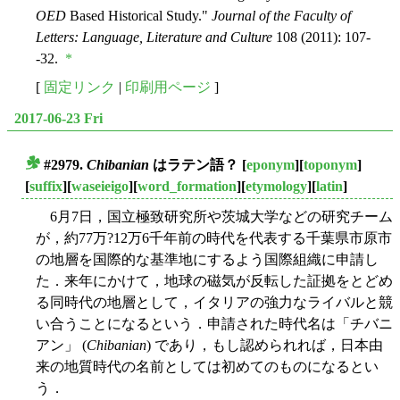
OED
Based Historical Study."
Journal of the Faculty of
Letters: Language, Literature and Culture
108 (2011): 107-
-32.
*
[
固定リンク
|
印刷用ページ
]
2017-06-23 Fri
#2979.
Chibanian
はラテン語？
[
eponym
][
toponym
]
■
[
suffix
][
waseieigo
][
word_formation
][
etymology
][
latin
]
6月7日，国立極致研究所や茨城大学などの研究チーム
が，約77万?12万6千年前の時代を代表する千葉県市原市
の地層を国際的な基準地にするよう国際組織に申請し
た．来年にかけて，地球の磁気が反転した証拠をとどめ
る同時代の地層として，イタリアの強力なライバルと競
い合うことになるという．申請された時代名は「チバニ
アン」 (
Chibanian
) であり，もし認められれば，日本由
来の地質時代の名前としては初めてのものになるとい
う．