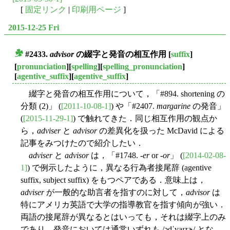
[
固定リンク
|
印刷用ページ
]
2015-12-25 Fri
#2433.
advisor
の綴字と発音の相互作用
[
suffix
]
■
[
pronunciation
][
spelling
][
spelling_pronunciation
]
[
agentive_suffix
][
agentive_suffix
]
綴字と発音の相互作用について，「#894. shortening の
分類 (2)」 (
[2011-10-08-1]
) や「#2407.
margarine
の発音」
(
[2015-11-29-1]
) で触れてきた．同じ相互作用の観点か
ら，
adviser
と
advisor
の差異化を扱った McDavid による
記事をみつけたので紹介したい．
adviser
と
advisor
は，「#1748. -
er
or -
or
」 (
[2014-02-08-
1]
) で例示したように，異なる行為者接尾辞 (agentive
suffix, subject suffix) をもつペアである．意味上は，
adviser
が一般的な助言者を指すのに対して，
advisor
は
特にアメリカ英語で大学の指導教官を指す傾向が強い．
両語の接尾辞が異なるとはいっても，それは綴字上のみ
であり，発音においては通常いずれも /ədˈvaɪzɚ/ とな