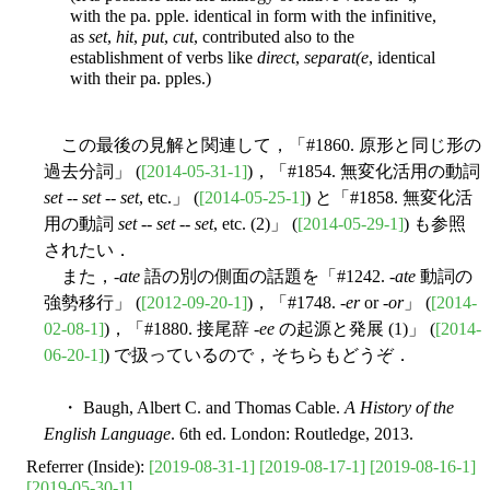
with the pa. pple. identical in form with the infinitive,
as
set
,
hit
,
put
,
cut
, contributed also to the
establishment of verbs like
direct
,
separat(e
, identical
with their pa. pples.)
この最後の見解と関連して，「#1860. 原形と同じ形の
過去分詞」 (
[2014-05-31-1]
)，「#1854. 無変化活用の動詞
set
--
set
--
set
, etc.」 (
[2014-05-25-1]
) と「#1858. 無変化活
用の動詞
set
--
set
--
set
, etc. (2)」 (
[2014-05-29-1]
) も参照
されたい．
また，-
ate
語の別の側面の話題を「#1242. -
ate
動詞の
強勢移行」 (
[2012-09-20-1]
)，「#1748. -
er
or -
or
」 (
[2014-
02-08-1]
)，「#1880. 接尾辞 -
ee
の起源と発展 (1)」 (
[2014-
06-20-1]
) で扱っているので，そちらもどうぞ．
・ Baugh, Albert C. and Thomas Cable.
A History of the
English Language
. 6th ed. London: Routledge, 2013.
Referrer (Inside):
[2019-08-31-1]
[2019-08-17-1]
[2019-08-16-1]
[2019-05-30-1]