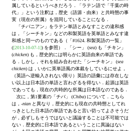
属しているというべきだろう．「ラテン語で「千葉の時
代」」という注釈は，歴史（語源・由来）と共時態の事
実（現在の所属）を混同していることになる．
「チバニアン」をラテン単語とみなすことの違和感
は，「シーチキン」などの和製英語を英単語とみなす違
和感と同一のものである（「#1624. 和製英語の一覧」
(
[2013-10-07-1]
) を参照）．「シー」 (
sea
) も「チキン」
(
chicken
) も，歴史的には明らかに英語由来の単語であ
る．しかし，それを組み合わせた「シーチキン」 (
sea
chicken
) は，いかに英単語風の体裁をしているにせよ，
（英語へ逆輸入されない限り）英語の語彙には存在しな
い以上は日本語の単語と言わざるを得ない．起源は英語
であっても，現在の共時的な所属は日本語なのである．
次に，第1要素の「チバ」 (
Chiba
) について．こちら
は，-
nian
と異なり，歴史的にも現在の共時態としてれ
っきとした日本語の単語であると言い切ってよさそうだ
が，必ずしもそうではないと議論することは不可能では
ない．歴史的に日本語であるということに異論はない