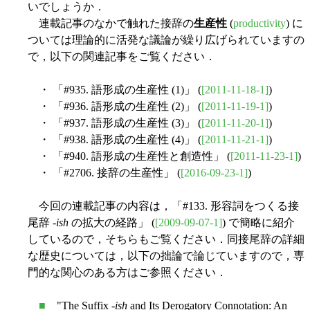
いでしょうか．
連載記事のなかで触れた接辞の
生産性
(
productivity
) に
ついては理論的に活発な議論が繰り広げられていますの
で，以下の関連記事をご覧ください．
・ 「#935. 語形成の生産性 (1)」 (
[2011-11-18-1]
)
・ 「#936. 語形成の生産性 (2)」 (
[2011-11-19-1]
)
・ 「#937. 語形成の生産性 (3)」 (
[2011-11-20-1]
)
・ 「#938. 語形成の生産性 (4)」 (
[2011-11-21-1]
)
・ 「#940. 語形成の生産性と創造性」 (
[2011-11-23-1]
)
・ 「#2706. 接辞の生産性」 (
[2016-09-23-1]
)
今回の連載記事の内容は，「#133. 形容詞をつくる接
尾辞 -
ish
の拡大の経路」 (
[2009-09-07-1]
) で簡略に紹介
しているので，そちらもご覧ください．同接尾辞の詳細
な歴史については，以下の拙論で論じていますので，専
門的な関心のある方はご参照ください．
■
"The Suffix -
ish
and Its Derogatory Connotation: An