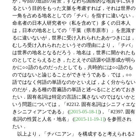
が，今回の造語の背景，すなわち国際的な地質学に供す
るという目的をもった文脈を考慮すれば，それは世界の
一角を占める地名としての「チバ」を指すに違いない．
命名者の日本人研究者や（私を含めて）多くの日本人
は，日本の地名としての「千葉（県市原市）」を意識す
るに違いないが，世界に受け入れられたあかつきには，
むしろ受け入れられたというその理由により，「チバ」
は世界の地名となるだろう．地名は，世界に開かれたも
のとしてとらえるとき，たとえその語源や語形成が明ら
かに○○語のものだったとしても，共時的には○○語のも
のではないと論じることができそうである．では，○○
語ではなく何語の単語なのかといえば，よく分からない
のだが，ある種の普遍語の単語と述べるにとどめておき
たい．固有名詞は特定の言語に属さないのではないかと
いう問題については，「#2212. 固有名詞はシニフィエな
きシニフィアンである」 (
[2015-05-18-1]
)，「#2397. 固有
名詞の性質と人名・地名」 (
[2015-11-19-1]
) を参照され
たい．
以上より，「チバニアン」 を構成すると考えられる2