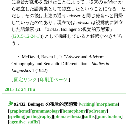
に発音が変形を受けたことによって，従来の
adviser
か
ら独立した語彙素として独立したということになる．た
だし，その後は上述の通り
adviser
と同じ発音へと回帰
していったのであり，現在では
advisor
は視覚的に独立
した語彙素 (cf. 「#2432. Bolinger の視覚的形態素」
(
[2015-12-24-1]
)) として機能していると解釈すべきだろ
う．
・ McDavid, Raven I., Jr. "
Adviser
and
Advisor
:
Orthography and Semantic Differentiation."
Studies in
Linguistics
1 (1942).
[
固定リンク
|
印刷用ページ
]
2015-12-24 Thu
#2432. Bolinger の視覚的形態素
[
writing
][
morpheme
]
■
[
grapheme
][
grammatology
][
homophony
][
polysemy
]
[
spelling
][
orthography
][
phonaesthesia
][
suffix
][
punctuation
]
[
agentive_suffix
]