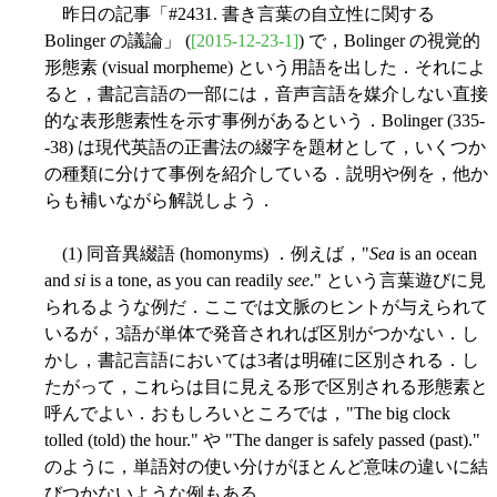
昨日の記事「#2431. 書き言葉の自立性に関する
Bolinger の議論」 (
[2015-12-23-1]
) で，Bolinger の視覚的
形態素 (visual morpheme) という用語を出した．それによ
ると，書記言語の一部には，音声言語を媒介しない直接
的な表形態素性を示す事例があるという．Bolinger (335-
-38) は現代英語の正書法の綴字を題材として，いくつか
の種類に分けて事例を紹介している．説明や例を，他か
らも補いながら解説しよう．
(1) 同音異綴語 (homonyms) ．例えば，"
Sea
is an ocean
and
si
is a tone, as you can readily
see
." という言葉遊びに見
られるような例だ．ここでは文脈のヒントが与えられて
いるが，3語が単体で発音されれば区別がつかない．し
かし，書記言語においては3者は明確に区別される．し
たがって，これらは目に見える形で区別される形態素と
呼んでよい．おもしろいところでは，"The big clock
tolled (told) the hour." や "The danger is safely passed (past)."
のように，単語対の使い分けがほとんど意味の違いに結
びつかないような例もある．