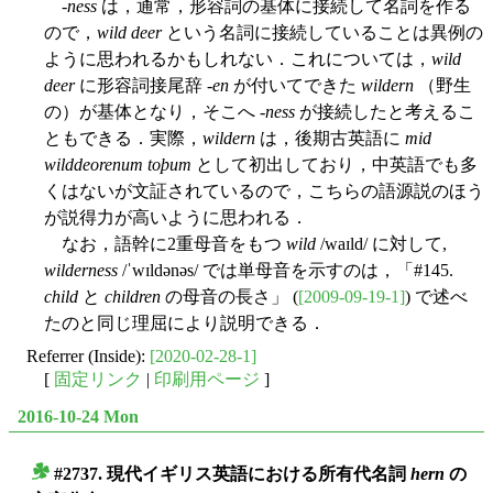
-
ness
は，通常，形容詞の基体に接続して名詞を作る
ので，
wild deer
という名詞に接続していることは異例の
ように思われるかもしれない．これについては，
wild
deer
に形容詞接尾辞 -
en
が付いてできた
wildern
（野生
の）が基体となり，そこへ -
ness
が接続したと考えるこ
ともできる．実際，
wildern
は，後期古英語に
mid
wilddeorenum toþum
として初出しており，中英語でも多
くはないが文証されているので，こちらの語源説のほう
が説得力が高いように思われる．
なお，語幹に2重母音をもつ
wild
/waɪld/ に対して,
wilderness
/ˈwɪldənəs/ では単母音を示すのは，「#145.
child
と
children
の母音の長さ」 (
[2009-09-19-1]
) で述べ
たのと同じ理屈により説明できる．
Referrer (Inside):
[2020-02-28-1]
[
固定リンク
|
印刷用ページ
]
2016-10-24 Mon
#2737. 現代イギリス英語における所有代名詞
hern
の
■