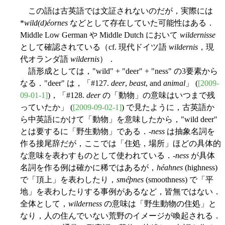
この語は古英語では文証されないのだが，実際には
*
wild(d)éornes
などとして存在していた可能性はある．
Middle Low German や Middle Dutch において
wildernisse
として確認されている（cf. 現代ドイツ語
wildernis
，現
代オランダ語
wildernis
）．
語形成としては，"wild" + "deer" + "ness" の3要素から
なる．"deer" は，「#127.
deer
,
beast
, and
animal
」 (
[2009-
09-01-1]
)，「#128.
deer
の「動物」の意味はいつまで残
っていたか」 (
[2009-09-02-1]
) で見たように，古英語か
ら中英語にかけて「動物」を意味したから，"wild deer"
とは要するに「野生動物」である．-
ness
は抽象名詞を
作る接尾辞だが，ここでは「住処，場所」ほどの具体的
な意味を表わすものとして使われている．-
ness
が具体
名詞を作る例は確かに稀ではあるが，
héahnes
(highness)
で「頂上」を表わしたり，
sméþnes
(smoothness) で「平
地」を表わしたりする事例があるなど，皆無ではない．
全体として，
wilderness
の意味は「野生動物の住処」と
なり，人の住んでいない荒野のイメージが喚起される．