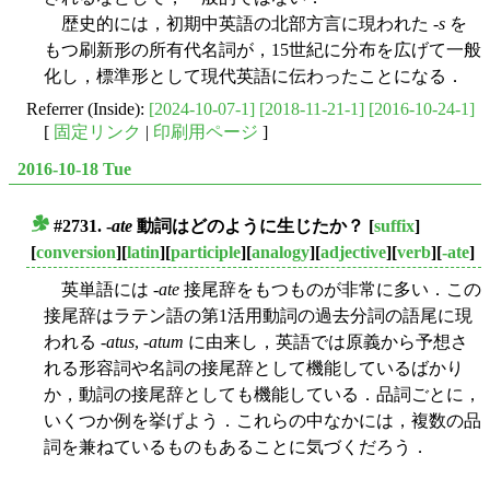
歴史的には，初期中英語の北部方言に現われた -
s
を
もつ刷新形の所有代名詞が，15世紀に分布を広げて一般
化し，標準形として現代英語に伝わったことになる．
Referrer (Inside):
[2024-10-07-1]
[2018-11-21-1]
[2016-10-24-1]
[
固定リンク
|
印刷用ページ
]
2016-10-18 Tue
#2731. -
ate
動詞はどのように生じたか？
[
suffix
]
■
[
conversion
][
latin
][
participle
][
analogy
][
adjective
][
verb
][
-ate
]
英単語には -
ate
接尾辞をもつものが非常に多い．この
接尾辞はラテン語の第1活用動詞の過去分詞の語尾に現
われる -
atus
, -
atum
に由来し，英語では原義から予想さ
れる形容詞や名詞の接尾辞として機能しているばかり
か，動詞の接尾辞としても機能している．品詞ごとに，
いくつか例を挙げよう．これらの中なかには，複数の品
詞を兼ねているものもあることに気づくだろう．