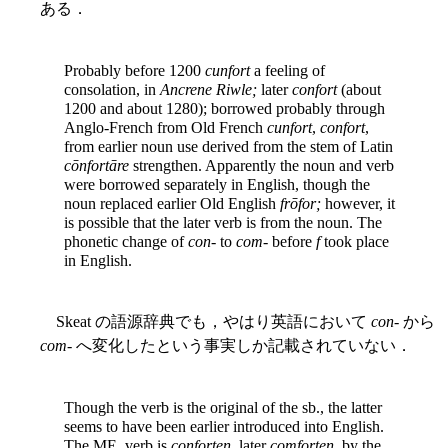
ある．
Probably before 1200
cunfort
a feeling of
consolation, in
Ancrene Riwle;
later
confort
(about
1200 and about 1280); borrowed probably through
Anglo-French from Old French
cunfort
,
confort
,
from earlier noun use derived from the stem of Latin
cōnfortāre
strengthen. Apparently the noun and verb
were borrowed separately in English, though the
noun replaced earlier Old English
frōfor;
however, it
is possible that the later verb is from the noun. The
phonetic change of
con
- to
com
- before
f
took place
in English.
Skeat の語源辞典でも，やはり英語において
con
- から
com
- へ変化したという事実しか記載されていない．
Though the verb is the original of the sb., the latter
seems to have been earlier introduced into English.
The ME. verb is
conforten
, later
comforten
, by the