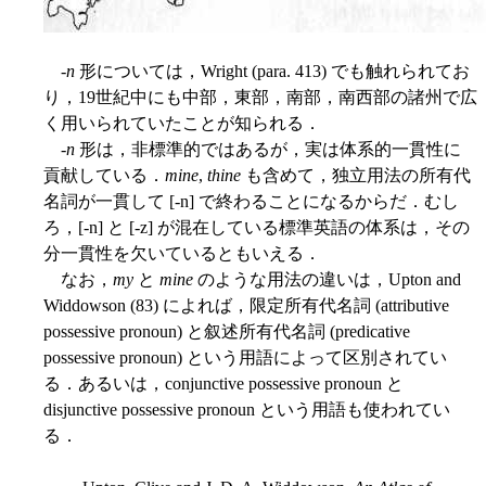
-
n
形については，Wright (para. 413) でも触れられてお
り，19世紀中にも中部，東部，南部，南西部の諸州で広
く用いられていたことが知られる．
-
n
形は，非標準的ではあるが，実は体系的一貫性に
貢献している．
mine
,
thine
も含めて，独立用法の所有代
名詞が一貫して [-n] で終わることになるからだ．むし
ろ，[-n] と [-z] が混在している標準英語の体系は，その
分一貫性を欠いているともいえる．
なお，
my
と
mine
のような用法の違いは，Upton and
Widdowson (83) によれば，限定所有代名詞 (attributive
possessive pronoun) と叙述所有代名詞 (predicative
possessive pronoun) という用語によって区別されてい
る．あるいは，conjunctive possessive pronoun と
disjunctive possessive pronoun という用語も使われてい
る．