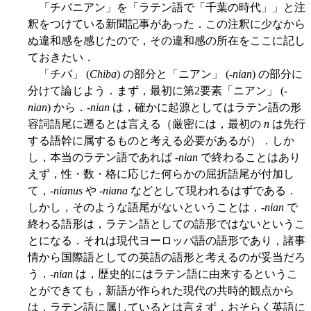
「チバニアン」を「ラテン語で「千葉の時代」」と注
釈をつけている新聞記事があった．この注釈に少なから
ぬ違和感を感じたので，その違和感の所在をここに記し
ておきたい．
「チバ」 (
Chiba
) の部分と「ニアン」 (-
nian
) の部分に
分けて論じよう．まず，最初に第2要素「ニアン」 (-
nian
) から．-
nian
は，確かに起源としてはラテン語の形
容詞語尾に遡るとは言える（厳密には，最初の
n
は先行
する語幹に属するものと考える必要があるが）．しか
し，本当のラテン語であれば -
nian
で終わることはあり
えず，性・数・格に応じた何らかの屈折語尾が付加し
て，-
nianus
や -
niana
などとして現われるはずである．
しかし，そのような語尾がないということは，-
nian
で
終わる語形は，ラテン語としての語形ではないというこ
とになる．それは現代ヨーロッパ語の語形であり，諸事
情から国際語としての英語の語形と考えるのが妥当だろ
う．-
nian
は，歴史的にはラテン語に由来するというこ
とができても，新語が作られた現代の共時的観点から
は，ラテン語に属しているとは言えず，おそらく英語に