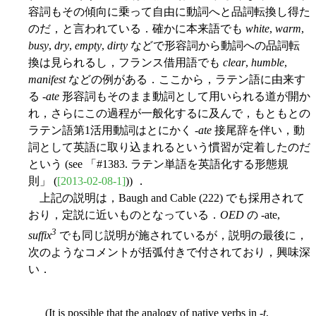
容詞もその傾向に乗って自由に動詞へと品詞転換し得た
のだ，と言われている．確かに本来語でも
white
,
warm
,
busy
,
dry
,
empty
,
dirty
などで形容詞から動詞への品詞転
換は見られるし，フランス借用語でも
clear
,
humble
,
manifest
などの例がある．ここから，ラテン語に由来す
る -
ate
形容詞もそのまま動詞として用いられる道が開か
れ，さらにこの過程が一般化するに及んで，もともとの
ラテン語第1活用動詞はとにかく -
ate
接尾辞を伴い，動
詞として英語に取り込まれるという慣習が定着したのだ
という (see 「#1383. ラテン単語を英語化する形態規
則」 (
[2013-02-08-1]
)) ．
上記の説明は，Baugh and Cable (222) でも採用されて
おり，定説に近いものとなっている．
OED
の -ate,
3
suffix
でも同じ説明が施されているが，説明の最後に，
次のようなコメントが括弧付きで付されており，興味深
い．
(It is possible that the analogy of native verbs in -
t
,