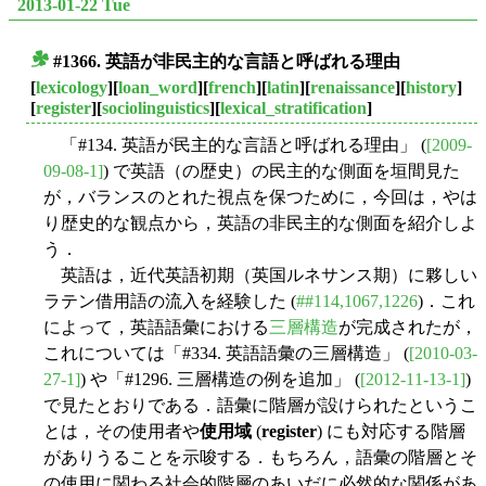
2013-01-22 Tue
#1366. 英語が非民主的な言語と呼ばれる理由
■
[
lexicology
][
loan_word
][
french
][
latin
][
renaissance
][
history
]
[
register
][
sociolinguistics
][
lexical_stratification
]
「#134. 英語が民主的な言語と呼ばれる理由」 (
[2009-
09-08-1]
) で英語（の歴史）の民主的な側面を垣間見た
が，バランスのとれた視点を保つために，今回は，やは
り歴史的な観点から，英語の非民主的な側面を紹介しよ
う．
英語は，近代英語初期（英国ルネサンス期）に夥しい
ラテン借用語の流入を経験した (
##114,1067,1226
)．これ
によって，英語語彙における
三層構造
が完成されたが，
これについては「#334. 英語語彙の三層構造」 (
[2010-03-
27-1]
) や「#1296. 三層構造の例を追加」 (
[2012-11-13-1]
)
で見たとおりである．語彙に階層が設けられたというこ
とは，その使用者や
使用域
(
register
) にも対応する階層
がありうることを示唆する．もちろん，語彙の階層とそ
の使用に関わる社会的階層のあいだに必然的な関係があ