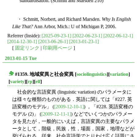
standardisation. (Schmitt and Marsden 210)
・ Schmitt, Norbert, and Richard Marsden.
Why Is English
Like That?
Ann Arbor, Mich.: U of Michigan P, 2006.
Referrer (Inside):
[2025-09-23-1]
[2022-06-23-1]
[2022-06-12-1]
[2014-12-30-1]
[2013-06-26-1]
[2013-01-23-1]
[
固定リンク
|
印刷用ページ
]
2013-01-15 Tue
#1359. 地域変異と社会変異
[
sociolinguistics
][
variation
]
■
[
variety
][
rp
][
elf
]
社会的な言語変異 (linguistic variation) のパラメータに
は様々な種類のものがある．英語に関しては「#227. 英
語変種のモデル」 (
[2009-12-10-1]
) ，「#228. 英語変種の
モデル (2)」 (
[2009-12-11-1]
) などでいくつかのパラメー
タを見たが，一般的にいえば，言語変異の主要なパラメ
ータとして，階級，民族，性，場面，国家，地理などが
挙げられる．従来，社会言語学でとりわけ広く話題にさ