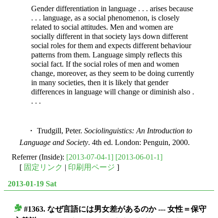
Gender differentiation in language . . . arises because
. . . language, as a social phenomenon, is closely
related to social attitudes. Men and women are
socially different in that society lays down different
social roles for them and expects different behaviour
patterns from them. Language simply reflects this
social fact. If the social roles of men and women
change, moreover, as they seem to be doing currently
in many societies, then it is likely that gender
differences in
language will change or diminish also .
. . .
・ Trudgill, Peter.
Sociolinguistics: An Introduction to
Language and Society
. 4th ed. London: Penguin, 2000.
Referrer (Inside):
[2013-07-04-1]
[2013-06-01-1]
[
固定リンク
|
印刷用ページ
]
2013-01-19 Sat
#1363. なぜ言語には男女差があるのか --- 女性＝保守
■