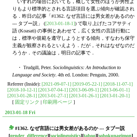
いずれの場合においても，概して女性のほうが男性よ
りもより標準的とされる言語項目を選ぶ傾向が確認され
る．昨日の記事「#1362. なぜ言語には男女差があるのか
--- タブー説」 (
[2013-01-18-1]
) で取り上げたコアサティ
語 (Koasati) の事例とあわせて，広く女性の言語行動に
は，標準や規範を遵守しようとする傾向，すなわち保守
主義が観察されるといえよう．だが，それはなぜなのだ
ろうか．その議論は，明日の記事で．
・ Trudgill, Peter.
Sociolinguistics: An Introduction to
Language and Society
. 4th ed. London: Penguin, 2000.
Referrer (Inside):
[2021-09-07-1]
[2019-05-22-1]
[2018-11-07-1]
[2018-10-12-1]
[2013-07-04-1]
[2013-06-09-1]
[2013-06-01-1]
[2013-01-28-1]
[2013-01-27-1]
[2013-01-26-1]
[2013-01-20-1]
[
固定リンク
|
印刷用ページ
]
2013-01-18 Fri
#1362. なぜ言語には男女差があるのか --- タブー説
■
[
gender_difference
][
sociolinguistics
][
taboo
][
sobokunagimon
]