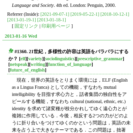
Language and Society
. 4th ed. London: Penguin, 2000.
Referrer (Inside):
[2021-09-07-1]
[2019-05-22-1]
[2018-10-12-1]
[2013-01-19-1]
[2013-01-18-1]
[
固定リンク
|
印刷用ページ
]
2013-01-16 Wed
#1360. 21世紀，多様性の許容は英語をバラバラにする
■
か？
[
elf
][
variety
][
sociolinguistics
][
prescriptive_grammar
]
[
netspeak
][
writing
][
function_of_language
]
[
future_of_english
]
現在，世界の英語をとりまく環境には，ELF (English
as a Lingua Franca) としての機能，すなわち mutual
intelligibility を目指す求心力と，話者集団の独自性をア
ピールする機能，すなわち cultural (national, ethnic, etc.)
identity を求めて諸変種が枝分かれしてゆく遠心力とが
複雑に作用している．今後，相反する2つの力がどのよ
うに折り合いをつけてゆくのかという問題は，英語の未
来を占う上で大きなテーマである．この問題は，拙著