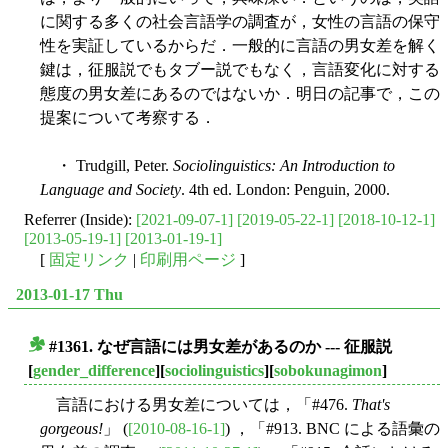
に関する多くの社会言語学の調査が，女性の言語の保守
性を実証しているからだ．一般的に言語の男女差を解く
鍵は，征服説でもタブー説でもなく，言語変化に対する
態度の男女差にあるのではないか．明日の記事で，この
提案について考察する．
・ Trudgill, Peter.
Sociolinguistics: An Introduction to
Language and Society
. 4th ed. London: Penguin, 2000.
Referrer (Inside):
[2021-09-07-1]
[2019-05-22-1]
[2018-10-12-1]
[2013-05-19-1]
[2013-01-19-1]
[
固定リンク
|
印刷用ページ
]
2013-01-17 Thu
#1361. なぜ言語には男女差があるのか --- 征服説
■
[
gender_difference
][
sociolinguistics
][
sobokunagimon
]
言語における男女差については，「#476.
That's
gorgeous!
」 (
[2010-08-16-1]
) ，「#913. BNC による語彙の