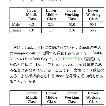
Upper
Lower
Upper
Lower
Middle
Middle
Working
Working
Class
Class
Class
Class
Male
6.3
32.4
40.0
90.1
Female
0.0
1.4
35.6
58.9
次に，Trudgill (71) に要約されている，Detroit の黒人
の non-prevocalic /r/ に関する調査もみてみよう．「#406.
Labov の New York City /r/」 (
[2010-06-07-1]
) で話題にし
たのと同様に，Detroit でも non-prevocalic /r/ は威信のあ
る発音とみなされている．ここでも，女性はより威信の
ある，より標準的とされる rhotic な発音を選ぶ傾向があ
ることがわかる．
Upper
Lower
Upper
Lower
Middle
Middle
Working
Working
Class
Class
Class
Class