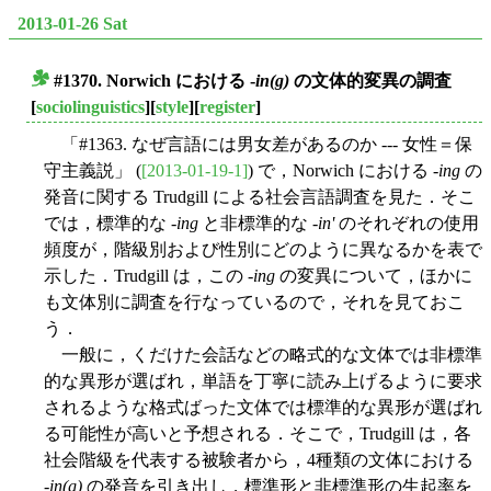
2013-01-26 Sat
#1370. Norwich における -
in(g)
の文体的変異の調査
■
[
sociolinguistics
][
style
][
register
]
「#1363. なぜ言語には男女差があるのか --- 女性＝保
守主義説」 (
[2013-01-19-1]
) で，Norwich における -
ing
の
発音に関する Trudgill による社会言語調査を見た．そこ
では，標準的な -
ing
と非標準的な -
in'
のそれぞれの使用
頻度が，階級別および性別にどのように異なるかを表で
示した．Trudgill は，この -
ing
の変異について，ほかに
も文体別に調査を行なっているので，それを見ておこ
う．
一般に，くだけた会話などの略式的な文体では非標準
的な異形が選ばれ，単語を丁寧に読み上げるように要求
されるような格式ばった文体では標準的な異形が選ばれ
る可能性が高いと予想される．そこで，Trudgill は，各
社会階級を代表する被験者から，4種類の文体における
-
in(g)
の発音を引き出し，標準形と非標準形の生起率を