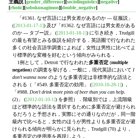
主義説
[
gender_difference
][
sociolinguistics
][
negative
]
[
rhotic
][
sobokunagimon
][
double_negative
]
「#1361. なぜ言語には男女差があるのか --- 征服説」
(
[2013-01-17-1]
) 及び「#1362. なぜ言語には男女差がある
のか --- タブー説」 (
[2013-01-18-1]
) に引き続き，Trudgill
の最も有望とみる仮説を紹介する．英語圏で行なわれた
多くの社会言語学調査によれば，女性は男性に比べてよ
り標準的な変種を好むという傾向がみられる．
1例として，Detroit で行なわれた
多重否定
(
multiple
negation
) の調査を挙げる．一般に，現代英語において
I
don't wanna none
のような多重否定は非標準的な語法と
される（「#549. 多重否定の効用」 (
[2010-10-28-1]
) ，
「#988.
Don't drink more pints of beer than you can help.
(2)」 (
[2012-01-10-1]
) を参照）．階級別では，上流階級
ほど標準的な語法を選択するために多重否定が避けられ
るだろうと予想され，実際にその通りなのだが，同一階
級内で比べると，女性のほうが男性よりも多重否定が避
けられる傾向が明らかに見られた．Trudgill (70) より，
多重否定の使用率を再現しよう．