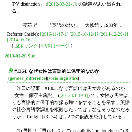
T/V distinction」 (
[2012-03-21-1]
) の話題が思い出され
る．
・ 渡部 昇一 『英語の歴史』 大修館，1983年．
Referrer (Inside):
[2016-11-17-1]
[2015-10-12-1]
[2014-12-29-1]
[2014-05-16-1]
[
固定リンク
|
印刷用ページ
]
2013-01-20 Sun
#1364. なぜ女性は言語的に保守的なのか
■
[
gender_difference
][
sociolinguistics
]
昨日の記事「#1363. なぜ言語には男女差があるのか --
- 女性＝保守主義説」 (
[2013-01-19-1]
) で，女性が男性よ
りも言語的に保守的な振る舞いをすることを示す，英語
の社会言語学調査を概観した．では，なぜそうなのだろ
うか．Trudgill (73--74) は，2つの仮説を紹介している．
(1) 男性は「男らしさ」 ("masculinity" or "toughness") を