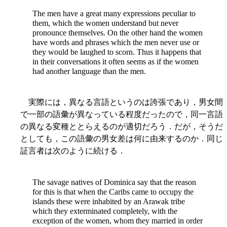
The men have a great many expressions peculiar to
them, which the women understand but never
pronounce themselves. On the other hand the women
have words and phrases which the men never use or
they would be laughed to scorn. Thus it happens that
in their conversations it often seems as if the women
had another language than the men.
実際には，異なる言語というのは誇張であり，男女間
で一部の語彙が異なっている程度だったので，同一言語
の異なる変種ととらえるのが適切だろう．だが，そうだ
としても，この語彙の男女差は何に由来するのか．同じ
証言者は次のように続ける．
The savage natives of Dominica say that the reason
for this is that when the Caribs came to occupy the
islands these were inhabited by an Arawak tribe
which they exterminated completely, with the
exception of the women, whom they married in order