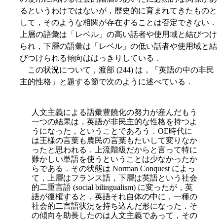
るというわけではないが，歴史的に育まれてきたものと
して，そのような相関が存在することは否定できない．
上層の語彙は「レベル」の高い話者や使用域と結びつけ
られ，下層の語彙は「レベル」の低い話者や使用域と結
びつけられる傾向ははっきりしている．
この状況について，渡部 (244) は，「英語の中の非民
主的性格」と題する節で次のように述べている．
人文主義による語彙豊饒化の努力が産んだもう
一つの結果は，英語が非民主的な性格を持つよ
うになった，ということであろう．OE時代に
は王様の言葉も農民の言葉もたいして変りなか
ったと思われる．上流階級だからと言って特に
難かしい単語を使うということは少なかったか
らである．その状態は Norman Conquest によっ
て，上層はフランス語，下層は英語という社会
的二重言語 (social bilingualism) に変ったが，英
語が復権すると，英語それ自体の中に，一種の
社会的二言語状況を持ち込んだ形になった．そ
の傾向を助長したのは人文主義であって，その