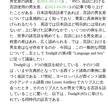
男女差の調査」 (
[2011-10-27-1]
) ，「#915. 会話における
言語使用の男女差」 (
[2011-10-29-1]
) の記事で取り上げ
たことがある．日本語母語話者であれば，言語の男女差
については直感的によく知っており，豊富に具体例を挙
げられるだろう．英語では日本語ほど明示的には現われ
ないが，上に挙げた記事のなかで，いくつかの例を示し
た．世界の諸言語を眺めても，言語における男女差は，
程度の差はあれ，広く認められる．では，言語における
男女差はなぜ存在するのか．今回は，この一般的な問題
について，主として Trudgill の第4章 "Language and Sex"
に従って議論したい．
Trudgill は，3つの仮説を紹介している．その1つ目
は，いまや古典的となっている西インド諸島の事例に基
づく仮説である．17世紀，ヨーロッパ人が西インド諸島
の小アンティル諸島 (the Lesser Antilles) でカリブ人に出
会ったとき，そのカリブ人たちが男女で異なる言語を話
していることに驚いた．以下は，Trudgill (65) に挙げら
れている同時代の証言である．