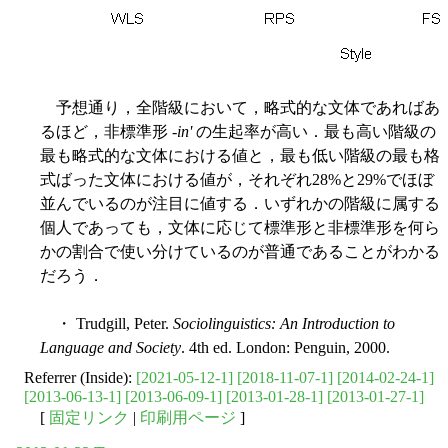
予想通り，全階級において，略式的な文体であればあ
るほど，非標準形 -
in'
の生起率が高い．最も高い階級の
最も略式的な文体における値と，最も低い階級の最も格
式ばった文体における値が，それぞれ28%と29%でほぼ
並んでいるのが注目に値する．いずれかの階級に属する
個人であっても，文体に応じて標準形と非標準形を何ら
かの割合で使い分けているのが普通であることがわかる
だろう．
・ Trudgill, Peter.
Sociolinguistics: An Introduction to
Language and Society
. 4th ed. London: Penguin, 2000.
Referrer (Inside):
[2021-05-12-1]
[2018-11-07-1]
[2014-02-24-1]
[2013-06-13-1]
[2013-06-09-1]
[2013-01-28-1]
[2013-01-27-1]
[
固定リンク
|
印刷用ページ
]