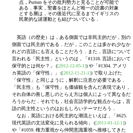
点，Purism をその批判勢力と見ることが可能で
ある．事実，聖書をほとんど唯一の読書の対象
とする層は，その後近代に至るまでイギリスの
民衆的な諸運動とも結びついている．
英語（の歴史）は，ある側面では非民主的だが，別の
側面では民主的である．だが，このことは多かれ少なか
れどの言語にも言えることだろう．また，言語について
言われる「民主性」というのは，「#1318. 言語において
保守的とは何か？」 (
[2012-12-05-1]
) や「#1304. アメリ
カ英語の「保守性」」 (
[2012-11-21-1]
) で取り上げた
「保守性」と同じように，解釈に注意が必要である．
「民主性」も「保守性」も価値観を含んだ表現であり，
それ自体の善し悪しのとらえ方は個人によって異なるだ
ろうからだ．それでも，社会言語学的な観点からは，言
語の民主性というのはおもしろいテーマだろう．
なお，英語における民主的な潮流といえば，「#625.
現代英語の文法変化に見られる傾向」 (
[2011-01-12-1]
)
や「#1059. 権力重視から仲間意識重視へ推移してきた