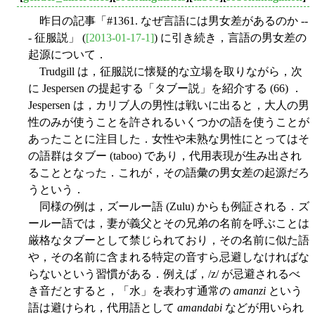
昨日の記事「#1361. なぜ言語には男女差があるのか --
- 征服説」 (
[2013-01-17-1]
) に引き続き，言語の男女差の
起源について．
Trudgill は，征服説に懐疑的な立場を取りながら，次
に Jespersen の提起する「タブー説」を紹介する (66) ．
Jespersen は，カリブ人の男性は戦いに出ると，大人の男
性のみが使うことを許されるいくつかの語を使うことが
あったことに注目した．女性や未熟な男性にとってはそ
の語群はタブー (taboo) であり，代用表現が生み出され
ることとなった．これが，その語彙の男女差の起源だろ
うという．
同様の例は，ズールー語 (Zulu) からも例証される．ズ
ールー語では，妻が義父とその兄弟の名前を呼ぶことは
厳格なタブーとして禁じられており，その名前に似た語
や，その名前に含まれる特定の音すら忌避しなければな
らないという習慣がある．例えば，/z/ が忌避されるべ
き音だとすると，「水」を表わす通常の
amanzi
という
語は避けられ，代用語として
amandabi
などが用いられ