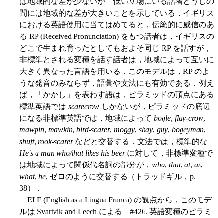
は地域的な差が少ないが，低い立場にいる話者どうしの
間には地域的な差が大きいことを示している．イギリス
における英語使用に当てはめてると，伝統的に威信のあ
る RP (Received Pronunciation) をもつ話者は，イギリスの
どこで生まれ育ったとしてもおよそ同じ RP を話すが，
非標準とされる変種を話す話者は，地域によって互いに
大きく異なった言語を用いる．このモデルは，RP のよ
うな発音のみならず，語彙や文法にも有効である．例え
ば，「かかし」を表わす語は，ピラミッドの頂点にある
標準英語では
scarecrow
しかないが，ピラミッドの底辺
になる非標準英語では，地域によって
bogle
,
flay-crow
,
mawpin
,
mawkin
,
bird-scarer
,
moggy
,
shay
,
guy
,
bogeyman
,
shuft
,
rook-scarer
などと交替する．文法では，標準的な
He's a man who/that likes his beer
に対して，非標準変種で
は地域によって関係代名詞の部分が，
who
,
that
,
at
,
as
,
what
,
he
, ゼロのように交替する（トラッドギル，p.
38）．
ELF (English as a Lingua Franca) の観点から，このモデ
ルは Svartvik and Leech による「#426. 英語変種のピラミ