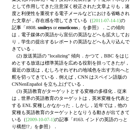
として作用してきた注意深く校正された文章よりも，速
度と利便性を重視する電子メールなどにおける省略され
た文章が，存在感を増してきている（
[2011-07-14-1]
の
記事「#808.
smileys
or
emoticons
」を参照）．この傾向
は，電子媒体の英語から宣伝の英語などへも拡大してお
り，学生の提出するレポートの英語などへも入り込んで
きている．
(2) 放送英語の "localizing" 傾向．かつて，BBC をはじ
めとする放送は標準英語を広める役割を担ってきたが，
最近の放送は，むしろそれぞれの地域色を出す方向へと
舵を切ってきている．例えば，CNN はスペイン語版の
CNNenEnpañol を立ち上げている．
(3) 英語教育がターゲットとする変種の多様化．従来
は，世界の英語教育のターゲットは，英米変種を代表と
する ENL 変種しかなかった．しかし，近年では，他の
変種も英語教育のターゲットとなりうる動きが出てきて
いる（
[2009-10-07-1]
の記事「#163. インドの英語のっと
り構想!?」を参照）．