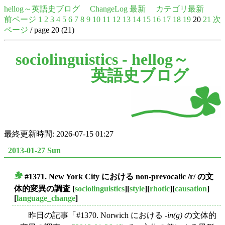
hellog～英語史ブログ
ChangeLog 最新
カテゴリ最新
前ページ
1
2
3
4
5
6
7
8
9
10
11
12
13
14
15
16
17
18
19
20
21
次
ページ
/ page 20 (21)
sociolinguistics -
hellog～
英語史ブログ
最終更新時間: 2026-07-15 01:27
2013-01-27 Sun
#1371. New York City における non-prevocalic /r/ の文
■
体的変異の調査
[
sociolinguistics
][
style
][
rhotic
][
causation
]
[
language_change
]
昨日の記事「#1370. Norwich における -
in(g)
の文体的