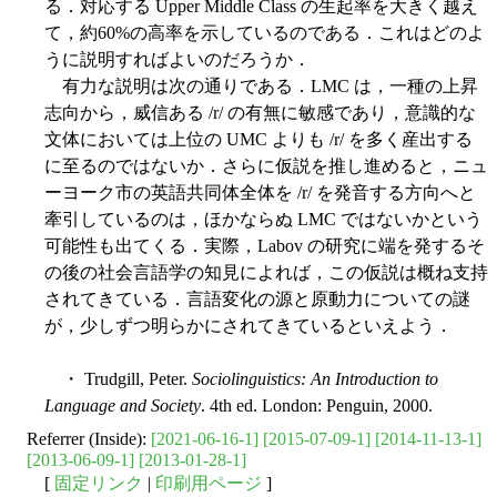
る．対応する Upper Middle Class の生起率を大きく越え
て，約60%の高率を示しているのである．これはどのよ
うに説明すればよいのだろうか．
有力な説明は次の通りである．LMC は，一種の上昇
志向から，威信ある /r/ の有無に敏感であり，意識的な
文体においては上位の UMC よりも /r/ を多く産出する
に至るのではないか．さらに仮説を推し進めると，ニュ
ーヨーク市の英語共同体全体を /r/ を発音する方向へと
牽引しているのは，ほかならぬ LMC ではないかという
可能性も出てくる．実際，Labov の研究に端を発するそ
の後の社会言語学の知見によれば，この仮説は概ね支持
されてきている．言語変化の源と原動力についての謎
が，少しずつ明らかにされてきているといえよう．
・ Trudgill, Peter.
Sociolinguistics: An Introduction to
Language and Society
. 4th ed. London: Penguin, 2000.
Referrer (Inside):
[2021-06-16-1]
[2015-07-09-1]
[2014-11-13-1]
[2013-06-09-1]
[2013-01-28-1]
[
固定リンク
|
印刷用ページ
]