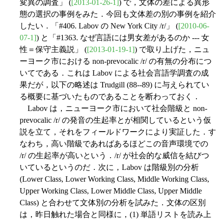
変異の調査」 (
[2013-01-26-1]
) で，文体の差による異形
態の選択の事例をみた．今回も文体差の別の事例を紹介
したい．「#406. Labov の New York City /r/」 (
[2010-06-
07-1]
) と「#1363. なぜ言語には男女差があるのか --- 女
性＝保守主義説」 (
[2013-01-19-1]
) で取り上げた，ニュ
ーヨーク市における non-prevocalic /r/ の有無の分布につ
いてである．これは Labov による社会言語学調査の成
果だが，以下の略述は Trudgill (88--89) に与えられてい
る概要に基づいたものであることを断わっておく．
Labov は，ニューヨーク市において社会階級と non-
prevocalic /r/ の発音の生起率とが相関しているという仮
説を立て，それをフィールドワークにより実証した．す
なわち，高い階級であればあるほどこの音声環境での
/r/ の生起率が高いという．/r/ が社会的な威信を結びつ
いているというのだ．次に，Labov は階級別の分析
(Lower Class, Lower Working Class, Middle Working Class,
Upper Working Class, Lower Middle Class, Upper Middle
Class) と合わせて文体別の分析を試みた．文体の区別
は，昨日触れた場合と同様に，(1) 単語リストを読み上