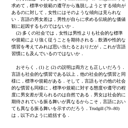
求めて，標準や規範の遵守から逸脱しようとする傾向が
あるのに対して，女性にはそのような傾向は見られな
い．言語の男女差は，男性が自らに求める伝統的な価値
観に起因するものではないか．
(2) 多くの社会では，女性は男性よりも社会的な標準
や規範により強く従うことを期待される．飲酒や性的な
慣習を考えてみれば思い当たるとおりだが，これが言語
習慣にも及んでいるのではないか．
おそらく，(1) と (2) の説明は両方とも正しいだろう．
言語も社会的な慣習である以上，他の社会的な慣習と同
様に，標準や規範がある．そして，言語もその他の社会
的な慣習も同様に，標準や規範に対する態度や遵守の程
度に男女差が見られるのは自然である．男女は社会的に
期待されている振る舞いが異なるからこそ，言語におい
ても異なる振る舞いを示すのだろう．Trudgill (79--80)
は，以下のように総括する．