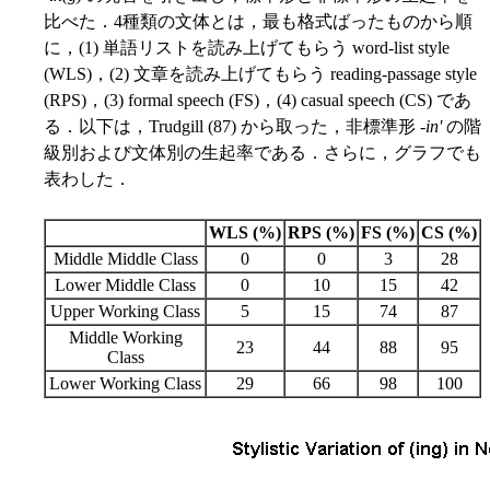
比べた．4種類の文体とは，最も格式ばったものから順
に，(1) 単語リストを読み上げてもらう word-list style
(WLS)，(2) 文章を読み上げてもらう reading-passage style
(RPS)，(3) formal speech (FS)，(4) casual speech (CS) であ
る．以下は，Trudgill (87) から取った，非標準形 -
in'
の階
級別および文体別の生起率である．さらに，グラフでも
表わした．
WLS (%)
RPS (%)
FS (%)
CS (%)
Middle Middle Class
0
0
3
28
Lower Middle Class
0
10
15
42
Upper Working Class
5
15
74
87
Middle Working
23
44
88
95
Class
Lower Working Class
29
66
98
100