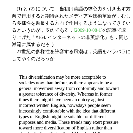
(1) と (2) について，当初は英語の求心力を引き出す方
向で作用すると期待されたメディアや技術革新が，むし
ろ多様性を助長する方向で作用するようになってきてい
るというのが，皮肉である．
[2009-10-08-1]
の記事で取
り上げた「#164. インターネットの非英語化」も，同じ
潮流に属するだろう．
21世紀の多様性を許容する風潮は，英語をバラバラに
してゆくのだろうか．
This diversification may be more acceptable to
societies now than before, as there appears to be a
general movement away from conformity and toward
a greater tolerance of diversity. Whereas in former
times there might have been an outcry against
incorrect written English, nowadays people seem
increasingly comfortable with the idea that different
types of English might be suitable for different
purposes and media. These trends may exert pressure
toward more diversification of English rather than