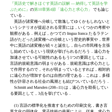
『英語史で解きほぐす英語の誤解 --- 納得して英語を学
ぶために』
の
第10章第4節「遠心力と求心力」
でも論じ
ている．
英語が諸変種へ分岐して散逸してゆくかもしれないと
いうシナリオが提起される背景には，いくつかの考察や
観察がある．例えば，かつての lingua franca たるラテン
語がたどった諸変種への分岐という歴史的事実や，世界
中に英語の諸変種が続々と誕生し，自らの市民権を主張
し始めているという現状が挙げられるだろう．遠心力を
加速させている可能性のあるもう1つの要因としては，
言語的規範意識の弱まりがある．規範意識は求心力とし
て作用するので，それが弱まっているとすれば，相対的
に遠心力が増加するのは自然の理である．これは，多様
性が許容される社会の風潮とも結びついているだろう．
Schmitt and Marsden (208--11) は，遠心力を助長してい
る要因として，3点を挙げている．
(1) 言語の標準化を推進するための印刷文化，書き言
葉文化の弱体化．電子技術の発展により，従来，求心力