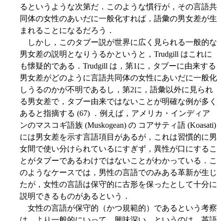
るというような次第だ．このような慣行が，その言語共
同体の女性のあいだに一般化すれば，語彙の男女差が生
まれることになるだろう．
しかし，このタブー説が世界に広く見られる一般的な
男女差の説明となりうるかというと，Trudgill はこれに
も懐疑的である．Trudgill は，第1に，タブーに由来する
男女差がどのように言語共同体の女性にあいだに一般化
しうるのかが不明であるし，第2に，語彙以外に見られ
る男女差で，タブー由来ではないことが明確な例が多く
あると指摘する (67) ．例えば，アメリカ・インディア
ンのマスコギ語族 (Muskogean) の コアサティ語 (Koasati)
には男女差を示す言語項目があるが，これは習慣的に男
女間で使い分けられているにすぎず，異性が口にするこ
とがタブーであるわけではないことがわかっている．こ
のようなケースでは，男性の言語でのみある革新が生じ
たが，女性の言語は保守的に古形を保ったとして十分に
説明できるものがあるという．
女性の言語が保守的（かつ規範的）であるという考察
は，より一般的にいって，興味深い．というのは，英語