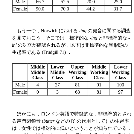
Male
66.7
52.5
20.0
25.0
Female
90.0
70.0
44.2
31.7
もう一つ，Norwich における -
ing
の発音に関する調査
を見ておこう．そこでは，標準的な -
ing
と非標準的な -
in'
の対立が確認されるが，以下は非標準的な異形態の
生起率である (Trudgill 71) ．
Middle
Lower
Upper
Middle
Lower
Middle
Middle
Working
Working
Working
Class
Class
Class
Class
Class
Male
4
27
81
91
100
Female
0
3
68
81
97
ほかにも，ロンドン英語で特徴的な，非標準的とされ
る声門閉鎖音 (
butter
などの [t] の代用として）の生起率
は，女性では相対的に低いということが知られている．