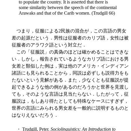
to populate the country. It is asserted that there is
some similarity between the speech of the continental
Arawaks and that of the Carib women. (Trudgill 66)
つまり，征服による2民族の混合が，この言語の男女
差の起源だという．男性は征服者のカリブ語，女性は被
征服者のアラワク語という対立だ．
この「征服説」の真偽のほどは確かめることはできな
い．しかし，報告されているようなカリブ語における男
女差と類似した例は，実は他のアメリカ・インディアン
諸語にも見られることから，同説は必ずしも説得力をも
たないという見解がある．また，少なくとも征服説が提
起できるような他の例があるのだろうかと世界を見渡し
ても，そのような言語は見当たらない．したがって，征
服説は，もしあり得たとしても特殊なケースにすぎず，
世界の言語にみられる男女差を一般的に説明するものと
はなりえないだろう．
・ Trudgill, Peter.
Sociolinguistics: An Introduction to