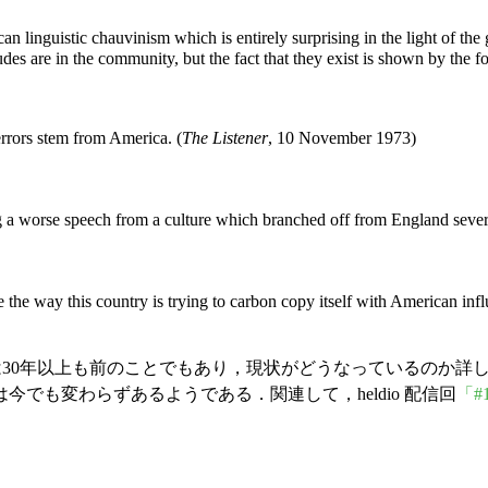
ican linguistic chauvinism which is entirely surprising in the light of 
tudes are in the community, but the fact that they exist is shown by the 
errors stem from America. (
The Listener
, 10 November 1973)
 a worse speech from a culture which branched off from England severa
 the way this country is trying to carbon copy itself with American infl
のは30年以上も前のことでもあり，現状がどうなっているのか
でも変わらずあるようである．関連して，heldio 配信回
「#