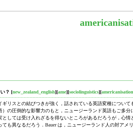
americanisat
たい？
[
new_zealand_english
][
ame
][
sociolinguistics
][
americanisatio
ギリスとの結びつきが強く，話されている英語変種について
語）の圧倒的な影響力のもと，ニュージーランド英語もご多分
としては受け入れざるを得ないところがあるだろうが，心情
ても異なるだろう．Bauer は，ニュージーランド人の対ア