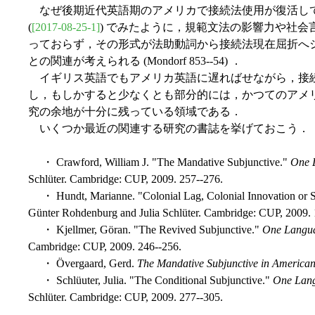
なぜ後期近代英語期のアメリカで接続法使用が復活してき
(
[2017-08-25-1]
) でみたように，規範文法の影響力や社会言
っておらず，その形式が法助動詞から接続法現在屈折へ
との関連が考えられる (Mondorf 853--54) ．
イギリス英語でもアメリカ英語に遅ればせながら，接続
し，もしかすると少なくとも部分的には，かつてのアメリカ英
究の余地が十分に残っている領域である．
いくつか最近の関連する研究の書誌を挙げておこう．
・ Crawford, William J. "The Mandative Subjunctive."
One 
Schlüter. Cambridge: CUP, 2009. 257--276.
・ Hundt, Marianne. "Colonial Lag, Colonial Innovation or
Günter Rohdenburg and Julia Schlüter. Cambridge: CUP, 2009. 
・ Kjellmer, Göran. "The Revived Subjunctive."
One Langua
Cambridge: CUP, 2009. 246--256.
・ Övergaard, Gerd.
The Mandative Subjunctive in American 
・ Schlüuter, Julia. "The Conditional Subjunctive."
One Lang
Schlüter. Cambridge: CUP, 2009. 277--305.