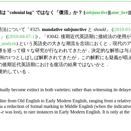
使用は "colonial lag" ではなく「復活」か？
[
subjunctive
][
ame_bre
][
る語法について「#325.
mandative subjunctive
と
should
」 (
[2010-03
」 (
[2010-04-07-1]
)，「#3042. 後期近代英語期に接続法の使用
_analysis
) という英語史の大きな潮流を念頭におくと，現代の
謎を巡って様々な研究が行なわれてきたが，決定的な解答は与
例の1つとしばしば解釈されてきたが，この解釈にも疑義が唱
の後期近代英語期における復活の結果ではないかと．
うに要約している．
rtually become extinct in both varieties; rather than witnessing its del
line from Old English to Early Modern English, ranging from a relative
via a reduction of formal marking in Middle English (when the indicative 
-
e
was lost), to rare instances in Early Modern English. It is only at th