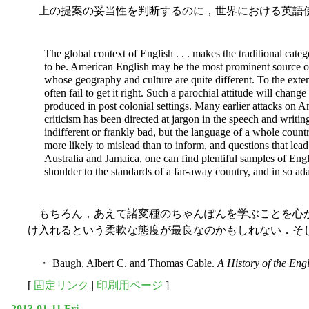
上の提案の妥当性を判断するのに，世界における英語使用の展望を要
The global context of English . . . makes the traditional ca
to be. American English may be the most prominent source of 
whose geography and culture are quite different. To the extent 
often fail to get it right. Such a parochial attitude will ch
produced in post colonial settings. Many earlier attacks on A
criticism has been directed at jargon in the speech and writin
indifferent or frankly bad, but the language of a whole count
more likely to mislead than to inform, and questions that lead 
Australia and Jamaica, one can find plentiful samples of Engli
shoulder to the standards of a far-away country, and in so a
もちろん，あえて諸変種のちゃんぽんを学ぶことを心が
け入れるという柔軟な態度が最良なのかもしれない．そ
・ Baugh, Albert C. and Thomas Cable.
A History of the En
[
固定リンク
|
印刷用ページ
]
2013-01-11 Fri