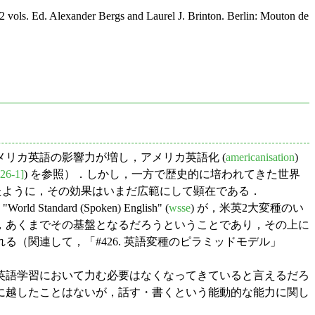
 2 vols. Ed. Alexander Bergs and Laurel J. Brinton. Berlin: Mouton de
リカ英語の影響力が増し，アメリカ英語化 (
americanisation
)
26-1]
) を参照）．しかし，一方で歴史的に培われてきた世界
みたように，その効果はいまだ広範にして顕在である．
 (Spoken) English" (
wsse
) が，米英2大変種のい
，あくまでその基盤となるだろうということであり，その上に
（関連して，「#426. 英語変種のピラミッドモデル」
英語学習において力む必要はなくなってきていると言えるだろ
に越したことはないが，話す・書くという能動的な能力に関し