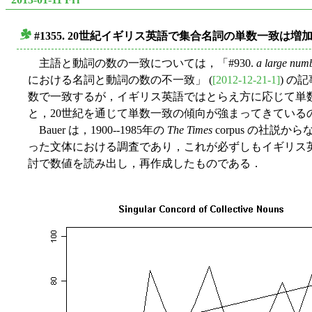
#1355. 20世紀イギリス英語で集合名詞の単数一致は増
■
主語と動詞の数の一致については，「#930.
a large numb
における名詞と動詞の数の不一致」 (
[2012-12-21-1]
) の
数で一致するが，イギリス英語ではとらえ方に応じて単
と，20世紀を通じて単数一致の傾向が強まってきているのではな
Bauer は，1900--1985年の
The Times
corpus の社説
った文体における調査であり，これが必ずしもイギリス英語
討で数値を読み出し，再作成したものである．