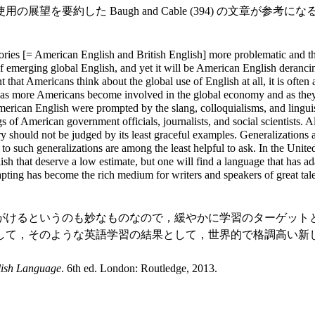
約した Baugh and Cable (394) の文章が参考にな
tegories [= American English and British English] more problematic and
emerging global English, and yet it will be American English derancina
that Americans think about the global use of English at all, it is often 
ange as more Americans become involved in the global economy and as they
merican English were prompted by the slang, colloquialisms, and linguisti
gs of American government officials, journalists, and social scientists. 
ry should not be judged by its least graceful examples. Generalizations 
to such generalizations are among the least helpful to ask. In the United
sh that deserve a low estimate, but one will find a language that has ada
dapting has become the rich medium for writers and speakers of great tal
けるというのも妙なものなので，緩やかに学習のターゲット
して，そのような英語学習の結果として，世界的で格調高い新
glish Language
. 6th ed. London: Routledge, 2013.