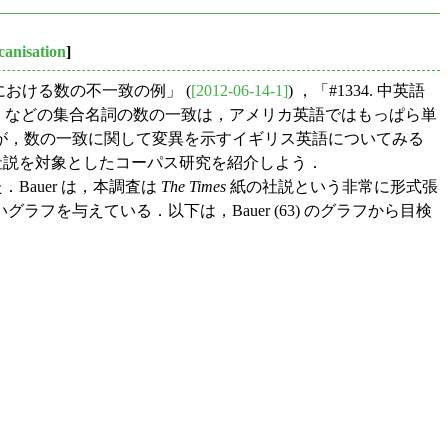
canisation
]
英語における数の不一致の例」 (
[2012-06-14-1]
) ，「#1334. 中英語
m
などの集合名詞の数の一致は，アメリカ英語ではもっぱら単
が，数の一致に関して変異を示すイギリス英語についてみる
説を対象としたコーパス研究を紹介しよう．
Bauer は，本調査は
The Times
紙の社説という非常に形式張
を与えている．以下は，Bauer (63) のグラフから目検