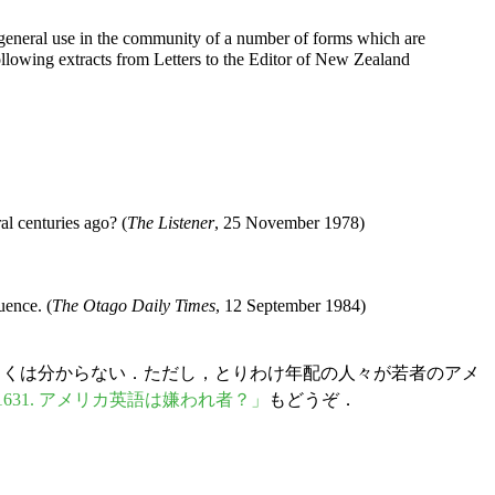
the general use in the community of a number of forms which are
following extracts from Letters to the Editor of New Zealand
l centuries ago? (
The Listener
, 25 November 1978)
uence. (
The Otago Daily Times
, 12 September 1984)
詳しくは分からない．ただし，とりわけ年配の人々が若者のアメ
1631. アメリカ英語は嫌われ者？」
もどうぞ．