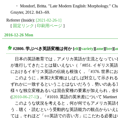
・ Mondorf, Britta. "Late Modern English: Morphology." Cha
Gruyter, 2012. 843--69.
Referrer (Inside):
[2021-02-26-1]
[
固定リンク
|
印刷用ページ
]
2016-12-26 Mon
#2800. 学ぶべき英語変種は何か
[
elt
][
variety
][
ame
][
bre
][
a
■
日本の英語教育では，アメリカ英語が主流となっている
が進行してきたことは疑いえない（「#851. イギリス英
におけるイギリス英語の伝統も根強く，「#376. 世界に
このように，米英2大変種はしばしば対立して示されるが，今後発展して
ずれかに一致するということはないだろう．勢いのある
様々な独立変種あるいは混合変種の要素が加えられ，全体
(
[2010-06-27-1]
)，「#1010. 英語の英米差について Martine
このような状況を考えると，何が何でもアメリカ英語を
う．聴く・読むという受動的な英語能力の観点からいえ
ては，それほど「○○英語での言い方」にこだわる必要