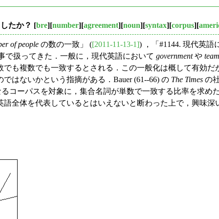
加したか？
[
bre
][
number
][
agreement
][
noun
][
syntax
][
corpus
][
ameri
er of people
の数の一致」 (
[2011-11-13-1]
) ，「#1144. 現代
記事で扱ってきた．一般に，現代英語において
government
や
tea
数でも複数でも一致するとされる．この一般化は概して有効だ
いかという指摘がある．Bauer (61--66) の
The Times
の社
からなるコーパスを対象に，集合名詞が単数で一致する比率を求めた．
全体を代表しているとはいえないと断わった上で，興味深いグラフ