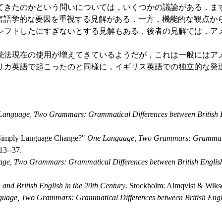
たのかという問いについては，いくつかの議論がある．まず，「
語学的な要因を重視する見解がある．一方，機能的な観点から，非現実
シフトしたにすぎないとする見解もある．後者の見解では，ア
法現在の使用が増えてきているようだが，これは一般にはアメ
語で起こったのと同様に，イギリス英語での独立的な発達という可能
Language, Two Grammars: Grammatical Differences between British 
 Simply Language Change?"
One Language, Two Grammars: Grammatica
13--37.
ge, Two Grammars: Grammatical Differences between British Englis
and British English in the 20th Century
. Stockholm: Almqvist & Wikse
uage, Two Grammars: Grammatical Differences between British Engl