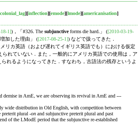
colonial_lag
][
inflection
][
emode
][
lmode
][
americanisation
]
-18-1]
)，「#326. The
subjunctive
forms die hard.」 (
[2010-03-19-
が増加した理由」 (
[2017-08-25-1]
) などで扱ってきた．
アメリカ英語（および遅れてイギリス英語でも）における仮定
えられていない．また，一般的にアメリカ英語での使用は，ア
えられるようになってきた．すなわち，古語法の残存というよ
ayed demise in AmE, we are observing its revival in AmE and ---
ly wide distribution in Old English, with competition between
preterit plural -
on
and subjunctive preterit plural and past
e end of the LModE period that the subjunctive re-established