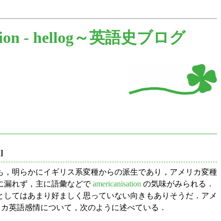
ion -
hellog～英語史ブログ
n
]
も，明らかにイギリス系変種からの派生であり，アメリカ変種
に漏れず，主に語彙などで
americanisation
の気味がみられる．
としてはあまり好ましく思っていない向きもありそうだ．アメ
メリカ英語感情について，次のように述べている．