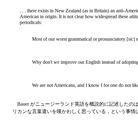
. . . there exists in New Zealand (as in Britain) an anti-Amer
American in origin. It is not clear how widespread these atti
periodicals:
Most of our worst grammatical or pronunciatory [
sic
] 
Why don't we improve our English instead of adopting
We are not Americans, and I know I for one do not like
Bauer がニュージーランド英語を概説的に記述した
リカンな言葉遣いを嘆かわしく思っている，という事情は今