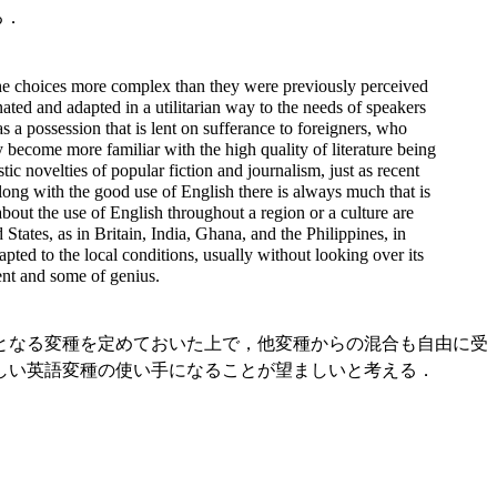
る．
 the choices more complex than they were previously perceived
ted and adapted in a utilitarian way to the needs of speakers
as a possession that is lent on sufferance to foreigners, who
 become more familiar with the high quality of literature being
c novelties of popular fiction and journalism, just as recent
Along with the good use of English there is always much that is
about the use of English throughout a region or a culture are
 States, as in Britain, India, Ghana, and the Philippines, in
pted to the local conditions, usually without looking over its
ent and some of genius.
となる変種を定めておいた上で，他変種からの混合も自由に受
しい英語変種の使い手になることが望ましいと考える．