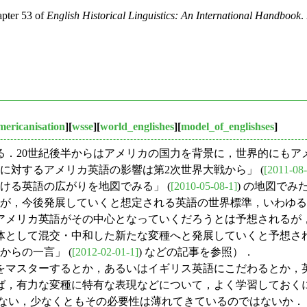
pter 53 of
English Historical Linguistics: An International Handbook
.
mericanisation
][
wsse
][
world_englishes
][
model_of_englishses
]
．20世紀後半からはアメリカの国力を背景に，世界的にもアメ
語に対するアメリカ英語の影響は第2次世界大戦から」 (
[2011-08-
おける英語の広がりを地図でみる」 (
[2010-05-08-1]
) の地図で
いくと想定される英語の世界標準，いわゆる "World Standard
アメリカ英語がその中心となっていくだろうとは予想されるが
として混交・中和した新たな変種へと発展していくと予想される
t からの一言」 (
[2012-02-01-1]
) などの記事を参照）．
マスターするとか，あるいはイギリス英語にこだわるとか，
ば，有力な変種に特有な表現などについて，よく学習しておく
はない，少なくともその必要性は薄れてきているのではないか．