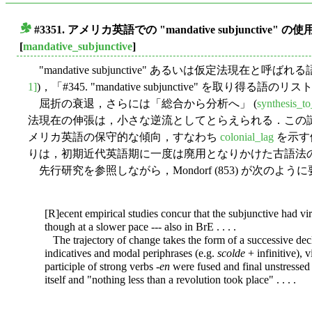
#3351. アメリカ英語での "mandative subjunctive" の
■
[
mandative_subjunctive
]
"mandative subjunctive" あるいは仮定法現在と呼ばれ
1]
)，「#345. "mandative subjunctive" を取り得る語のリスト
屈折の衰退，さらには「総合から分析へ」 (
synthesis_to
法現在の伸張は，小さな逆流としてとらえられる．この
メリカ英語の保守的な傾向，すなわち
colonial_lag
を示す
りは，初期近代英語期に一度は廃用となりかけた古語法
先行研究を参照しながら，Mondorf (853) が次のよ
[R]ecent empirical studies concur that the subjunctive had vi
though at a slower pace --- also in BrE . . . .
The trajectory of change takes the form of a successive dec
indicatives and modal periphrases (e.g.
scolde
+ infinitive), 
participle of strong verbs -
en
were fused and final unstressed 
itself and "nothing less than a revolution took place" . . . .