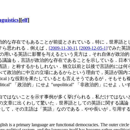
nguistics
][
elf
]
的な存在でもあることが前提とされている．特に，世界語と
すら思われる．例えば，
[2009-11-30-1]
,
[2009-12-05-1]
でみた英語話
する人々の用いる英語に影響を与えるという見方は，それ自体が政治的 ( po
議論も，言語が政治的な存在であることを示している．日本
西語」と称するかもしれない．独立以前と以後で言語的には何
て政治的に中立の立場にあるからという理由で，英語が国内
litical ) な役割を果たしているとも言えそうであるが，そ
l" 「政治的」にせよ "unpolitical" 「非政治的」にせよ，
ではないことを示す事例が多く挙げられる．私だけではない
 の次の文章に出くわして驚いた．世界語としての英語に関する議
るのだ．そして，その主語は「英語」なのである．やや長いが，引用す
glish is a primary language are functional democracies. The outer circle
any political system, and the language itself has become rather
apolitica