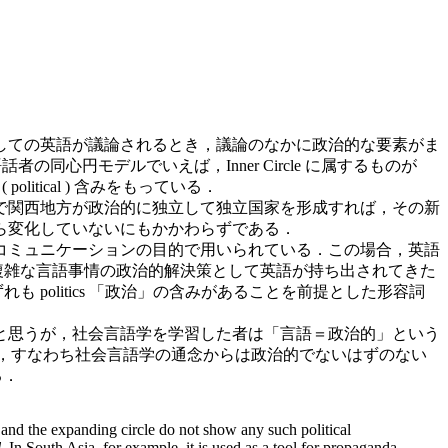
しての英語が議論されるとき，議論のなかに政治的な要素がま
者の同心円モデルでいえば，Inner Circle に属するものが
litical ) 含みをもっている．
で関西地方が政治的に独立して独立国家を形成すれば，その新
ら変化していないにもかかわらずである．
コミュニケーションの目的で用いられている．この場合，英語
もそも複雑な言語事情の政治的解決策として英語が持ち出されてきた
いずれも politics 「政治」の含みがあることを前提とした形容詞
と思うが，社会言語学を学習した者は「言語＝政治的」という
論，すなわち社会言語学の通念からは政治的でないはずのない
る．
 and the expanding circle do not show any such political
l
. In South Asia, for example, it is used as a tool for propaganda