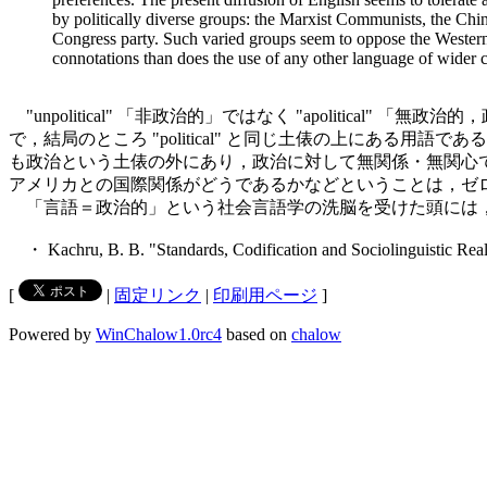
by politically diverse groups: the Marxist Communists, the Chin
Congress party. Such varied groups seem to oppose the Western s
connotations than does the use of any other language of wider
"unpolitical" 「非政治的」ではなく "apolitical" 
で，結局のところ "political" と同じ土俵の上にある用語である．政
も政治という土俵の外にあり，政治に対して無関係・無関心
アメリカとの国際関係がどうであるかなどということは，ゼ
「言語＝政治的」という社会言語学の洗脳を受けた頭には，世界語と
・ Kachru, B. B. "Standards, Codification and Sociolinguistic Real
[
|
固定リンク
|
印刷用ページ
]
Powered by
WinChalow1.0rc4
based on
chalow