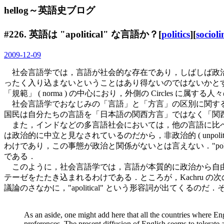
hellog～英語史ブログ
#226. 英語は "apolitical" な言語か？[
politics
][
socioli
2009-12-09
社会言語学では，言語が社会的な存在であり，しばしば政治
ったく入り込まないということはあり得ないのではないかと
「規範」 ( norma ) の中心におり，外側の Circles に属
社会言語学でおなじみの「言語」と「方言」の区別に関する
国民は自分たちの言語を「日本語の関西方言」ではなく「関
また，インドなどの多言語社会においては，他の言語に比べ
は政治的に中立と見なされているのだから，非政治的 ( unpo
わけであり，この事態が政治と関係がないとは言えない．"politica
である．
このように，社会言語学では，言語が本質的に政治から自由
テーゼをたたき込まれるわけである．ところが，Kachru
議論のさなかに，"apolitical" という形容詞が出てく
As an aside, one might add here that all the countries where En
preferences. The present diffusion of English seems to tolerate 