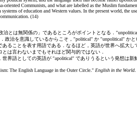
a-oriented Communists, and what are labelled as the Muslim fundamentali
ystems of education and Western values. In the present world, the use of
 communication. (14)
「無政治的，政治とは無関係の」であるところがポイントとなる．"unpolitic
治を意識しているからこそ，"political" か "unpolitical"
であることを表す用語である．なるほど，英語が世界へ拡大し
ロとは言わないまでもそれほど関与的ではない．
しての英語が "apolitical" でありうるという発想は
ism: The English Language in the Outer Circle."
English in the World
.