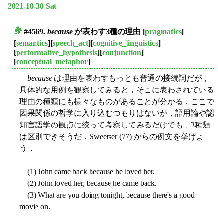
2021-10-30 Sat
#4569.
because
が表わす3種の理由
[
pragmatics
]
■
[
semantics
][
speech_act
][
cognitive_linguistics
]
[
performative_hypothesis
][
conjunction
]
[
conceptual_metaphor
]
because
は理由を表わすもっとも普通の接続詞だが，
具体的な用例を観察してみると，そこに表わされている
理由の種類にも様々なものがあることが分かる．ここで
因果関係の哲学に入り込むつもりはないが，語用論や認
知言語学の観点に絞って考察してみるだけでも，3種類
は区別できそうだ．Sweetser (77) からの例文を挙げよ
う．
(1) John came back because he loved her.
(2) John loved her, because he came back.
(3) What are you doing tonight, because there's a good
movie on.