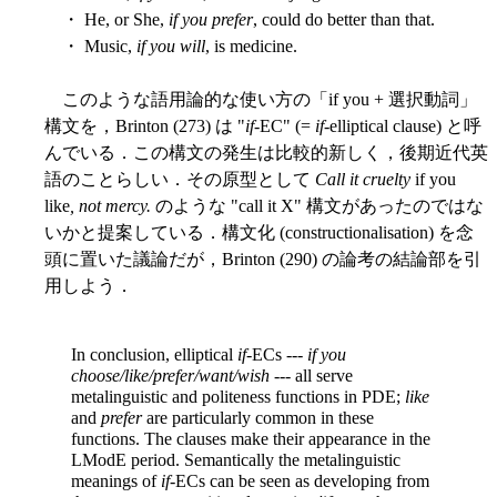
・ He, or She,
if you prefer
, could do better than that.
・ Music,
if you will
, is medicine.
このような語用論的な使い方の「if you + 選択動詞」
構文を，Brinton (273) は "
if
-EC" (=
if
-elliptical clause) と呼
んでいる．この構文の発生は比較的新しく，後期近代英
語のことらしい．その原型として
Call it cruelty
if you
like
, not mercy.
のような "call it X" 構文があったのではな
いかと提案している．構文化 (constructionalisation) を念
頭に置いた議論だが，Brinton (290) の論考の結論部を引
用しよう．
In conclusion, elliptical
if
-ECs ---
if you
choose/like/prefer/want/wish
--- all serve
metalinguistic and politeness functions in PDE;
like
and
prefer
are particularly common in these
functions. The clauses make their appearance in the
LModE period. Semantically the metalinguistic
meanings of
if
-ECs can be seen as developing from