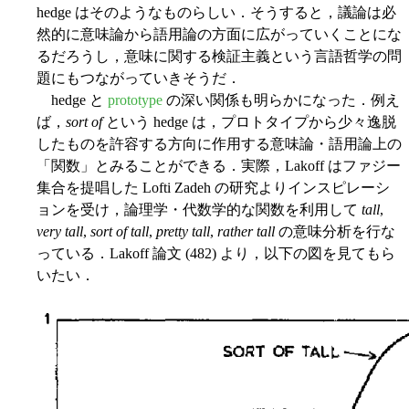
hedge はそのようなものらしい．そうすると，議論は必
然的に意味論から語用論の方面に広がっていくことにな
るだろうし，意味に関する検証主義という言語哲学の問
題にもつながっていきそうだ．
hedge と
prototype
の深い関係も明らかになった．例え
ば，
sort of
という hedge は，プロトタイプから少々逸脱
したものを許容する方向に作用する意味論・語用論上の
「関数」とみることができる．実際，Lakoff はファジー
集合を提唱した Lofti Zadeh の研究よりインスピレーシ
ョンを受け，論理学・代数学的な関数を利用して
tall
,
very tall
,
sort of tall
,
pretty tall
,
rather tall
の意味分析を行な
っている．Lakoff 論文 (482) より，以下の図を見てもら
いたい．