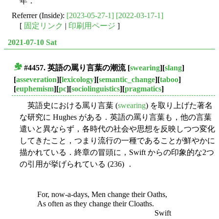
年．
Referrer (Inside):
[2023-05-27-1]
[2022-03-17-1]
[
固定リンク
|
印刷用ページ
]
2021-07-10 Sat
#4457. 英語の罵り言葉の潮流
[
swearing
][
slang
]
■
[
asseveration
][
lexicology
][
semantic_change
][
taboo
]
[
euphemism
][
pc
][
sociolinguistics
][
pragmatics
]
英語史における罵り言葉 (
swearing
) を取り上げた著名
な研究に Hughes がある．英語の罵り言葉も，他の言葉
遣いと異ならず，各時代の社会や思想を反映しつつ変化
してきたこと，つまり流行の一種であることが鮮やかに
描かれている．終章の冒頭に，Swift からの印象的な2つ
の引用が挙げられている (236) ．
For, now-a-days, Men change their Oaths,
As often as they change their Cloaths.
Swift