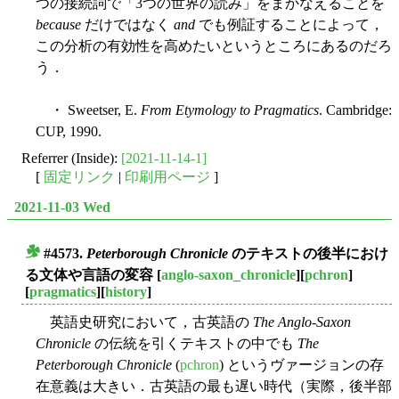
つの接続詞で「3つの世界の読み」をまかなえることを
because
だけではなく
and
でも例証することによって，
この分析の有効性を高めたいというところにあるのだろ
う．
・ Sweetser, E.
From Etymology to Pragmatics
. Cambridge:
CUP, 1990.
Referrer (Inside):
[2021-11-14-1]
[
固定リンク
|
印刷用ページ
]
2021-11-03 Wed
#4573.
Peterborough Chronicle
のテキストの後半におけ
■
る文体や言語の変容
[
anglo-saxon_chronicle
][
pchron
]
[
pragmatics
][
history
]
英語史研究において，古英語の
The Anglo-Saxon
Chronicle
の伝統を引くテキストの中でも
The
Peterborough Chronicle
(
pchron
) というヴァージョンの存
在意義は大きい．古英語の最も遅い時代（実際，後半部