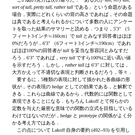
sort of tall
,
pretty tall
,
rather tall
である」という命題がある
場合，実際にどれくらいの背の高さであれば，その命題
は真であると考えられるかについて多数の人にアンケー
トを取った結果のサマリーと読める．つまり，5'3" （5
フィート3インチ≒160cm）で
tall
とみなす回答者はほぼ
0%だろうが，6'3" （6フィート3インチ≒190cm）であれ
ばほぼ100%の回答者が
tall
を妥当な形容詞とみなすだ
ろう．6'3" であれば，
very tall
ですら100%に近い高い値
を示すだろう．しかし，
rather tall
は 6'3" に対しては，
大方かえって不適切な表現と判断されるだろう，等々．
要するに，5種類の表現に対して描かれた各曲線の形
状が，その表現の hedge としての効果である，と解釈で
きる．これらは曲線であるから，代数的には関数として
表現できることになる．もちろん Lakoff とて何らかの
定数を与えた厳密な意味での関数の立式を目指している
わけではないのだが，hedge と prototype の関係がよく分
かる考え方ではある．
この点について Lakoff 自身の要約 (492--93) を引用し