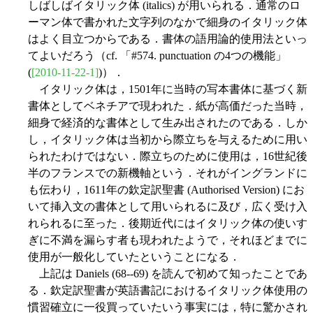
しばしばイタリック体 (italics) が用いられる．通常のロ
ーマン体で書かれた文字列のなかで細身のイタリック体
はよく目立つからである．書体の語用論的使用法といっ
てよいだろう（cf. 「#574. punctuation の4つの機能」
(
[2010-11-22-1]
)）．
イタリック体は，1501年に当時の写本書体に基づく新
書体としてベネチアで現われた．紙が高価だった当時，
細身で経済的な書体として生み出されたのである．しか
し，イタリック体は当初から際立ちを与えるために用い
られたわけではない．際立ちのために使用は，16世紀後
半のフランスでの新機軸という．それがイングランドに
も伝わり，1611年の欽定訳聖書 (Authorised Version) にお
いて挿入文の書体として用いられるに及び，広く受け入
れられるに至った．後期近代にはイタリック体の使いす
ぎに不満を漏らす者も現われたようで，それほどまでに
使用が一般化していたということになる．
上記は Daniels (68--69) を読んで初めて知ったことであ
る．欽定訳聖書が英語書記におけるイタリック体使用の
慣習確立に一役買っていたいう事実には，特に驚かされ