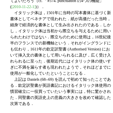
てよいだろう（cf. 「#574. punctuation の4つの機能」
(
[2010-11-22-1]
)）．
イタリック体は，1501年に当時の写本書体に基づく新
書体としてベネチアで現われた．紙が高価だった当時，
細身で経済的な書体として生み出されたのである．しか
し，イタリック体は当初から際立ちを与えるために用い
られたわけではない．際立ちのために使用は，16世紀後
半のフランスでの新機軸という．それがイングランドに
も伝わり，1611年の欽定訳聖書 (Authorised Version) にお
いて挿入文の書体として用いられるに及び，広く受け入
れられるに至った．後期近代にはイタリック体の使いす
ぎに不満を漏らす者も現われたようで，それほどまでに
使用が一般化していたということになる．
上記は Daniels (68--69) を読んで初めて知ったことであ
る．欽定訳聖書が英語書記におけるイタリック体使用の
慣習確立に一役買っていたいう事実には，特に驚かされ
た．同聖書の英語史上の意義の大きさを改めて確認した
次第である．