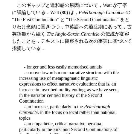
このギャップと違和感の原因について，Watt が丁寧
に議論している．Watt (80) は，
Peterborough Chronicle
の
"The First Continuation" と "The Second Continuation" をと
りわけ念頭に置きつつ，中英語への過渡期にあって，古
英語期から続く
The Anglo-Saxon Chronicle
の伝統が変容
したことを，テキストに観察される次の事実に基づいて
指摘している．
- longer and less easily memorised annals
- a move towards more narrative structure with the
increasing use of metapragmatic linguistic
expressions to effect narrative evaluation: that is, an
increase in inscribed orality ending, as we have seen,
in the narrator-centred history of the Second
Continuation
- an increase, particularly in the
Peterborough
Chronicle
, in the focus on local rather than national
topics
- an empathetic, critical narrative persona,
particularly in the First and Second Continuations of