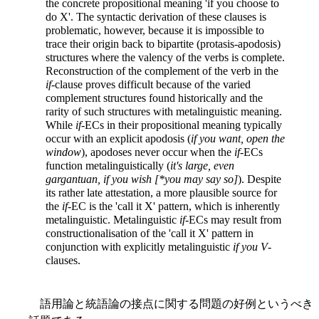
the concrete propositional meaning 'if you choose to
do X'. The syntactic derivation of these clauses is
problematic, however, because it is impossible to
trace their origin back to bipartite (protasis-apodosis)
structures where the valency of the verbs is complete.
Reconstruction of the complement of the verb in the
if
-clause proves difficult because of the varied
complement structures found historically and the
rarity of such structures with metalinguistic meaning.
While
if
-ECs in their propositional meaning typically
occur with an explicit apodosis (
if you want, open the
window
), apodoses never occur when the
if
-ECs
function metalinguistically (
it's large, even
gargantuan, if you wish [*you may say so]
). Despite
its rather late attestation, a more plausible source for
the
if
-EC is the 'call it X' pattern, which is inherently
metalinguistic. Metalinguistic
if
-ECs may result from
constructionalisation of the 'call it X' pattern in
conjunction with explicitly metalinguistic
if you V
-
clauses.
語用論と統語論の接点に関する問題の好例というべき