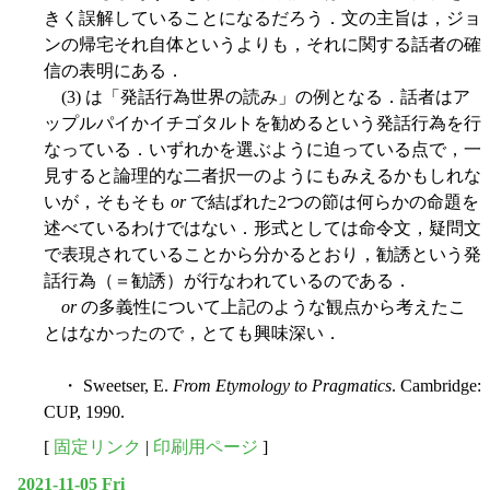
きく誤解していることになるだろう．文の主旨は，ジョ
ンの帰宅それ自体というよりも，それに関する話者の確
信の表明にある．
(3) は「発話行為世界の読み」の例となる．話者はア
ップルパイかイチゴタルトを勧めるという発話行為を行
なっている．いずれかを選ぶように迫っている点で，一
見すると論理的な二者択一のようにもみえるかもしれな
いが，そもそも
or
で結ばれた2つの節は何らかの命題を
述べているわけではない．形式としては命令文，疑問文
で表現されていることから分かるとおり，勧誘という発
話行為（＝勧誘）が行なわれているのである．
or
の多義性について上記のような観点から考えたこ
とはなかったので，とても興味深い．
・ Sweetser, E.
From Etymology to Pragmatics
. Cambridge:
CUP, 1990.
[
固定リンク
|
印刷用ページ
]
2021-11-05 Fri