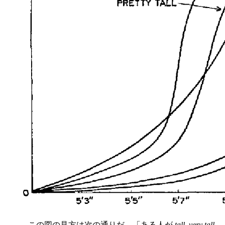
この図の見方は次の通りだ．「ある人が
tall
,
very tall
,