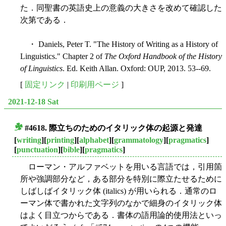
た．同聖書の英語史上の意義の大きさを改めて確認した
次第である．
・ Daniels, Peter T. "The History of Writing as a History of
Linguistics." Chapter 2 of
The Oxford Handbook of the History
of Linguistics
. Ed. Keith Allan. Oxford: OUP, 2013. 53--69.
[
固定リンク
|
印刷用ページ
]
2021-12-18 Sat
#4618. 際立ちのためのイタリック体の起源と発達
■
[
writing
][
printing
][
alphabet
][
grammatology
][
pragmatics
]
[
punctuation
][
bible
][
pragmatics
]
ローマン・アルファベットを用いる言語では，引用箇
所や強調部分など，ある部分を特別に際立たせるために
しばしばイタリック体 (italics) が用いられる．通常のロ
ーマン体で書かれた文字列のなかで細身のイタリック体
はよく目立つからである．書体の語用論的使用法といっ