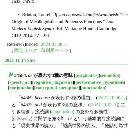
話題である．
・ Brinton, Laurel. "
If you choose/like/prefer/want/wish
: The
Origin of Metalinguistic and Politeness Functions."
Late
Modern English Syntax
. Ed. Marianne Hundt. Cambridge:
CUP, 2014. 271--90.
Referrer (Inside):
[2024-01-28-1]
[
固定リンク
|
印刷用ページ
]
2021-11-14 Sun
#4584.
or
が表わす3種の意味
[
pragmatics
][
semantics
]
■
[
speech_act
][
cognitive_linguistics
][
performative_hypothesis
]
[
conjunction
][
conceptual_metaphor
][
punctuation
]
「#4569.
because
が表わす3種の理由」 (
[2021-10-30-1]
)
と「#4575.
and
が表わす3種の意味」 (
[2021-11-05-1]
) に
引き続き，接続詞 (
conjunction
) の意外な多義性
(
polysemy
) に関する第3弾．
or
という基本的な接続詞に
も「現実世界の読み」「認識世界の読み」「発話行為世