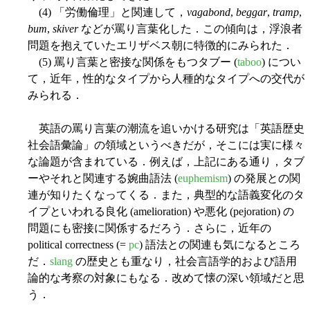
(4) 「労働倫理」と関連して，
vagabond
,
beggar
,
tramp
,
bum
,
skiver
などが罵り言葉化した．この傾向は，浮浪者
問題を抱えていたエリザベス朝に特徴的にみられた．
(5) 罵り言葉と密接な関係をもつタブー (
taboo
) につい
て，近年，性的なタイプから人種的なタイプへの交代が
みられる．
英語の罵り言葉の潮流を追いかける研究は「英語歴史
社会語彙論」の領域というべきだが，そこには実に様々
な論題が含まれている．例えば，上記にある通り，タブ
ーやそれと関連する婉曲語法 (
euphemism
) の発展との関
連が知りたくなってくる．また，典型的な語義変化のタ
イプといわれる良化 (amelioration) や悪化 (pejoration) の
問題にも密接に関係するだろう．さらに，近年の
political correctness (=
pc
) 語法との関連も気になるところ
だ．
slang
の歴史とも重なり，社会言語学的および語用
論的な考察の対象にもなる．改めて懐の深い領域だと思
う．