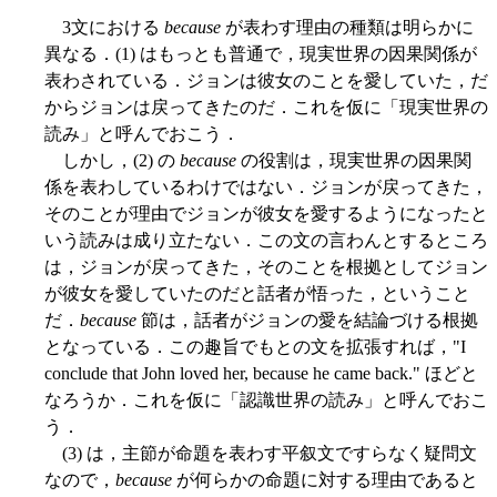
3文における
because
が表わす理由の種類は明らかに
異なる．(1) はもっとも普通で，現実世界の因果関係が
表わされている．ジョンは彼女のことを愛していた，だ
からジョンは戻ってきたのだ．これを仮に「現実世界の
読み」と呼んでおこう．
しかし，(2) の
because
の役割は，現実世界の因果関
係を表わしているわけではない．ジョンが戻ってきた，
そのことが理由でジョンが彼女を愛するようになったと
いう読みは成り立たない．この文の言わんとするところ
は，ジョンが戻ってきた，そのことを根拠としてジョン
が彼女を愛していたのだと話者が悟った，ということ
だ．
because
節は，話者がジョンの愛を結論づける根拠
となっている．この趣旨でもとの文を拡張すれば，"I
conclude that John loved her, because he came back." ほどと
なろうか．これを仮に「認識世界の読み」と呼んでおこ
う．
(3) は，主節が命題を表わす平叙文ですらなく疑問文
なので，
because
が何らかの命題に対する理由であると