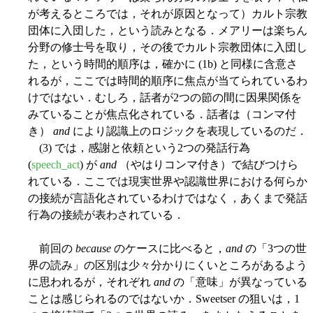
が考えるところでは，それが原因となって）カルト宗教
団体に入団した，という読みとなる．メアリーは楽ちん
分野の修士号を取り，その後でカルト宗教団体に入団し
た，という時間的順序は，確かに (1b) と同様に含意さ
れるが，ここでは時間的順序に焦点が当てられているわ
けではない．むしろ，話者が2つの節の間に因果関係を
みていることが焦点化されている．話者は（コンマ付
き）
and
により認識上のロジックを表現しているのだ．
(3) では，感謝と依頼という2つの発話行為
(
speech_act
) が
and
（やはりコンマ付き）で結びつけら
れている．ここでは現実世界や認識世界における何らか
の接続が言語化されているわけではなく，あくまで発話
行為の接続が表わされている．
前回の
because
のケースに比べると，
and
の「3つの世
界の読み」の区別は少々分かりにくいところがあるよう
に思われるが，それぞれ
and
の「意味」が異なっている
ことは感じられるのではないか．Sweetser の狙いは，1