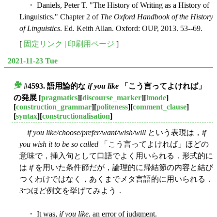
・ Daniels, Peter T. "The History of Writing as a History of
Linguistics." Chapter 2 of
The Oxford Handbook of the History
of Linguistics
. Ed. Keith Allan. Oxford: OUP, 2013. 53--69.
[
固定リンク
|
印刷用ページ
]
2021-11-23 Tue
#4593. 語用論的な
if you like
「こう言ってよければ」
■
の発展
[
pragmatics
][
discourse_marker
][
lmode
]
[
construction_grammar
][
politeness
][
comment_clause
]
[
syntax
][
constructionalisation
]
if you like/choose/prefer/want/wish/will
という表現は，
if
you wish it to be so called
「こう言ってよければ」ほどの
意味で，挿入句として口語でよく用いられる．形式的に
は
if
を用いた条件節だが，論理的に帰結節の内容と結び
つくわけではなく，あくまでメタ言語的に用いられる．
3つほど例文を挙げてみよう．
・ It was,
if you like
, an error of judgment.