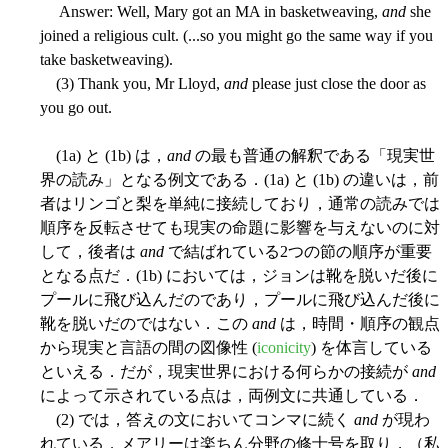
Answer: Well, Mary got an MA in basketweaving,
and
she
joined a religious cult. (...so you might go the same way if you
take basketweaving).
(3) Thank you, Mr Lloyd,
and
please just close the door as
you go out.
(1a) と (1b) は，
and
の最も普通の解釈である「現実世
界の読み」となる例文である．(1a) と (1b) の違いは，前
者はリンゴと梨を単純に接続しており，通常の読みでは
順序を反転させても現実の命題に影響を与えないのに対
して，後者は
and
で結ばれている2つの節の順序が重要
となる点だ．(1b) においては，ジョンは靴を脱いだ後に
プールに飛び込んだのであり，プールに飛び込んだ後に
靴を脱いだのではない．この
and
は，時間・順序の観点
から現実と言語の間の図像性 (
iconicity
) を体言している
といえる．だが，現実世界における何らかの接続が
and
によって示されている点は，両例文に共通している．
(2) では，答えの文においてコンマに続く
and
が現わ
れている．メアリーは楽ちん分野の修士号を取り，（私