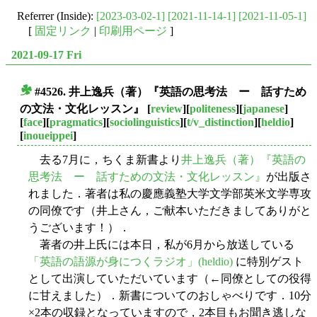
Referrer (Inside):
[2023-03-02-1]
[2021-11-14-1]
[2021-11-05-1]
[
固定リンク
|
印刷用ページ
]
2021-09-17 Fri
#4526. 井上逸兵（著）『英語の思考法 ー 話すため
■
の文法・文化レッスン』
[
review
][
politeness
][
japanese
]
[
face
][
pragmatics
][
sociolinguistics
][
t/v_distinction
][
heldio
]
[
inoueippei
]
去る7月に，ちくま新書より
井上逸兵（著）『英語の
思考法 ー 話すための文法・文化レッスン』
が出版さ
れました．著者は私の慶應義塾大学文学部英米文学専攻
の同僚です（井上さん，ご献本いただきましてありがと
うございます！）．
著者の井上氏には本日，私が6月から放送している
「英語の語源が身につくラジオ」(heldio)
に特別ゲスト
として出演していただいています（←同僚としての役得
に甘えました）．新書についてのおしゃべりです．10分
×2本の収録となっていますので，2本目もお聞き逃しな