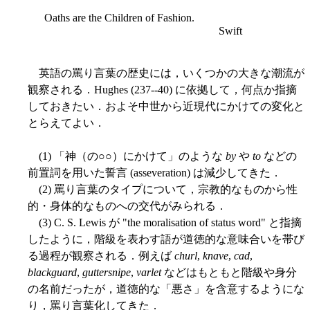
Oaths are the Children of Fashion.
Swift
英語の罵り言葉の歴史には，いくつかの大きな潮流が
観察される．Hughes (237--40) に依拠して，何点か指摘
しておきたい．およそ中世から近現代にかけての変化と
とらえてよい．
(1) 「神（の○○）にかけて」のような
by
や
to
などの
前置詞を用いた誓言 (asseveration) は減少してきた．
(2) 罵り言葉のタイプについて，宗教的なものから性
的・身体的なものへの交代がみられる．
(3) C. S. Lewis が "the moralisation of status word" と指摘
したように，階級を表わす語が道徳的な意味合いを帯び
る過程が観察される．例えば
churl
,
knave
,
cad
,
blackguard
,
guttersnipe
,
varlet
などはもともと階級や身分
の名前だったが，道徳的な「悪さ」を含意するようにな
り，罵り言葉化してきた．