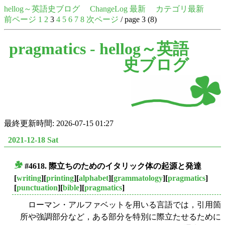
hellog～英語史ブログ
ChangeLog 最新
カテゴリ最新
前ページ
1
2
3
4
5
6
7
8
次ページ
/ page 3 (8)
pragmatics -
hellog～英語
史ブログ
最終更新時間: 2026-07-15 01:27
2021-12-18 Sat
#4618. 際立ちのためのイタリック体の起源と発達
■
[
writing
][
printing
][
alphabet
][
grammatology
][
pragmatics
]
[
punctuation
][
bible
][
pragmatics
]
ローマン・アルファベットを用いる言語では，引用箇
所や強調部分など，ある部分を特別に際立たせるために