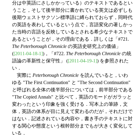
分は中英語にさしかかっている）のテキストであるとい
うこと，そして後半部分に書かれている英文は必ずしも
後期ウェストサクソン標準語に縛られておらず，同時代
の英語を表わしているという点で，言語変化の著しかっ
た当時の言語を反映しているとされる希少なテキストで
あるということが，その理由である．詳しくは「#721.
The Peterborough Chronicle
の英語史研究上の価値」
(
[2011-04-18-1]
)，「#722.
The Peterborough Chronicle
の統
語論の革新性と保守性」 (
[2011-04-19-1]
) を参照された
い．
実際に
Peterborough Chronicle
を読んでいると，いわ
ゆる "The First Continuation" と "The Second Continuation"
と呼ばれる全体の後半部分については，前半部分である
"The Copied Annals" と比べて，英語のモードがガラッと
変わったという印象を強く受ける．写本上の筆跡，文
体，英語の体系が目に見えて変わるのだが，それだけで
はない．記述されている内容や，書き手のテキストに対
する関心や態度という根幹部分までもが大きく変化して
いる．