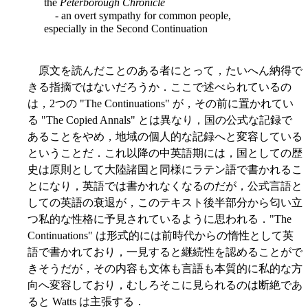
the
Peterborough Chronicle
- an overt sympathy for common people,
especially in the Second Continuation
原文を読んだことのある者にとって，たいへん納得で
きる指摘ではないだろうか．ここで述べられているの
は，2つの "The Continuations" が，その前に置かれてい
る "The Copied Annals" とは異なり，国の公式な記録で
あることをやめ，地域の個人的な記録へと変容している
ということだ．これ以降の中英語期には，国としての歴
史は原則として大陸諸国と同様にラテン語で書かれるこ
とになり，英語では書かれなくなるのだが，公式言語と
しての英語の衰退が，このテキスト後半部分から匂い立
つ私的な性格に予見されているように思われる．"The
Continuations" は形式的には前時代からの惰性として英
語で書かれており，一見すると継続性を認めることがで
きそうだが，その内容も文体も言語も本質的に私的な方
向へ変容しており，むしろそこに見られるのは断絶であ
ると Watts は主張する．