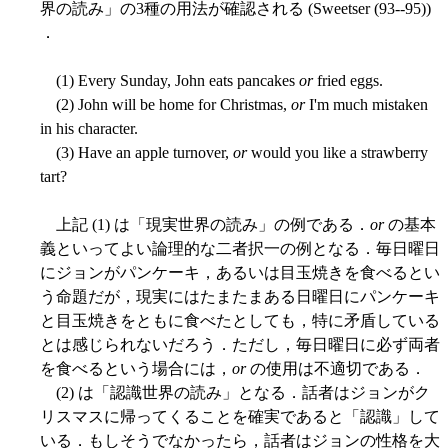
界の読み」の3種の用法が確認される (Sweetser (93--95))
．
(1) Every Sunday, John eats pancakes
or
fried eggs.
(2) John will be home for Christmas,
or
I'm much mistaken
in his character.
(3) Have an apple turnover,
or
would you like a strawberry
tart?
上記 (1) は「現実世界の読み」の例である．
or
の基本
義といってよい論理的な二者択一の例となる．毎日曜日
にジョンがパンケーキ，あるいは目玉焼きを食べるとい
う命題だが，現実にはたまたまある日曜日にパンケーキ
と目玉焼きをともに食べたとしても，特に矛盾している
とは感じられないだろう．ただし，毎日曜日に必ず両者
を食べるという場合には，
or
の使用は不適切である．
(2) は「認識世界の読み」となる．話者はジョンがク
リスマスに帰ってくることを確実であると「認識」して
いる．もしそうでなかったら，話者はジョンの性格を大