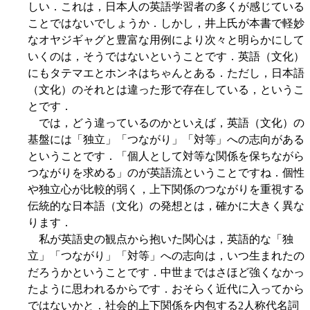
しい．これは，日本人の英語学習者の多くが感じている
ことではないでしょうか．しかし，井上氏が本書で軽妙
なオヤジギャグと豊富な用例により次々と明らかにして
いくのは，そうではないということです．英語（文化）
にもタテマエとホンネはちゃんとある．ただし，日本語
（文化）のそれとは違った形で存在している，というこ
とです．
では，どう違っているのかといえば，英語（文化）の
基盤には「独立」「つながり」「対等」への志向がある
ということです．「個人として対等な関係を保ちながら
つながりを求める」のが英語流ということですね．個性
や独立心が比較的弱く，上下関係のつながりを重視する
伝統的な日本語（文化）の発想とは，確かに大きく異な
ります．
私が英語史の観点から抱いた関心は，英語的な「独
立」「つながり」「対等」への志向は，いつ生まれたの
だろうかということです．中世まではさほど強くなかっ
たように思われるからです．おそらく近代に入ってから
ではないかと．社会的上下関係を内包する2人称代名詞