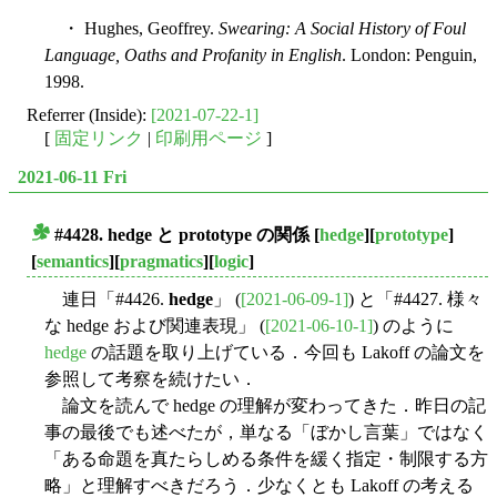
・ Hughes, Geoffrey.
Swearing: A Social History of Foul
Language, Oaths and Profanity in English
. London: Penguin,
1998.
Referrer (Inside):
[2021-07-22-1]
[
固定リンク
|
印刷用ページ
]
2021-06-11 Fri
#4428. hedge と prototype の関係
[
hedge
][
prototype
]
■
[
semantics
][
pragmatics
][
logic
]
連日「#4426.
hedge
」 (
[2021-06-09-1]
) と「#4427. 様々
な hedge および関連表現」 (
[2021-06-10-1]
) のように
hedge
の話題を取り上げている．今回も Lakoff の論文を
参照して考察を続けたい．
論文を読んで hedge の理解が変わってきた．昨日の記
事の最後でも述べたが，単なる「ぼかし言葉」ではなく
「ある命題を真たらしめる条件を緩く指定・制限する方
略」と理解すべきだろう．少なくとも Lakoff の考える