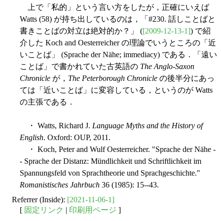
上で「私的」という言い方をしたが，正確にいえば
Watts (58) が持ち出しているのは，「#230. 話しことばと
書きことばの対立は絶対的か？」 (
[2009-12-13-1]
) で紹
介した Koch and Oesterreicher の理論でいうところの「近
いことば」 (Sprache der Nähe; immediacy) である．「遠い
ことば」で書かれていた古英語の
The Anglo-Saxon
Chronicle
が，
The Peterborough Chronicle
の後半分にあっ
ては「近いことば」に変容している，というのが Watts
の主張である．
・ Watts, Richard J.
Language Myths and the History of
English
. Oxford: OUP, 2011.
・ Koch, Peter and Wulf Oesterreicher. "Sprache der Nähe -
- Sprache der Distanz: Mündlichkeit und Schriftlichkeit im
Spannungsfeld von Sprachtheorie und Sprachgeschichte."
Romanistisches Jahrbuch
36 (1985): 15--43.
Referrer (Inside):
[2021-11-06-1]
[
固定リンク
|
印刷用ページ
]