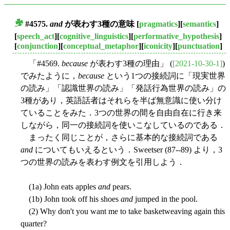
#4575.
and
が表わす3種の意味
[
pragmatics
][
semantics
]
■
[
speech_act
][
cognitive_linguistics
][
performative_hypothesis
]
[
conjunction
][
conceptual_metaphor
][
iconicity
][
punctuation
]
「#4569.
because
が表わす3種の理由」 (
[2021-10-30-1]
)
でみたように，
because
という1つの接続詞に「現実世界
の読み」「認識世界の読み」「発話行為世界の読み」の
3種があり，英語話者はそれらを半ば無意識に使い分け
ていることをみた．3つの世界の間を自由自在に行き来
しながら，同一の接続詞を使いこなしているのである．
まったく同じことが，さらに基本的な接続詞である
and
についてもいえるという．Sweetser (87--89) より，3
つの世界の読みを表わす例文を引用しよう．
(1a) John eats apples
and
pears.
(1b) John took off his shoes
and
jumped in the pool.
(2) Why don't you want me to take basketweaving again this
quarter?