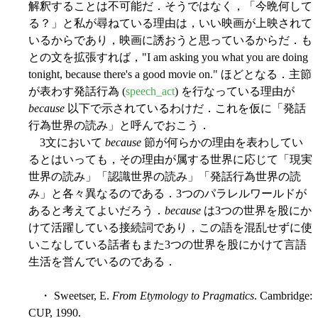
解釈することは不可能だ．そうではなく，「今晩何して
る？」と私が尋ねている理由は，いい映画が上映されて
いるからであり，映画に誘おうと思っているからだ．も
との文を拡張すれば，"I am asking you what you are doing
tonight, because there's a good movie on." ほどとなる．主節
が表わす発話行為 (
speech_act
) を行なっている理由が
because
以下で示されているわけだ．これを仮に「発話
行為世界の読み」と呼んでおこう．
3文において
because
節が何らかの理由を表わしてい
るとはいっても，その理由が属する世界に応じて「現実
世界の読み」「認識世界の読み」「発話行為世界の読
み」と各々異なるのである．3つのパラレルワールドが
あると考えてよいだろう．
because
は3つの世界を股にか
けて活躍している接続詞であり，この語を混乱せずに使
いこなしている話者もまた3つの世界を股にかけて言語
生活を営んでいるのである．
・ Sweetser, E.
From Etymology to Pragmatics
. Cambridge:
CUP, 1990.