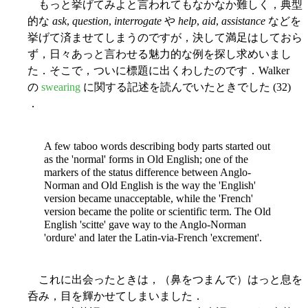
もっと挙げてみよと言われてもなかなか難しく，典型
的な
ask
,
question
,
interrogate
や
help
,
aid
,
assistance
などを
挙げて済ませてしまうのですが，決して満足はしておら
ず，日々あっと言わせる魅力的な例を探し求めいまし
た．そこで，ついに標題に出くわしたのです．Walker
の
swearing
に関する記述を読んでいたときでした (32)
．
A few taboo words describing body parts started out
as the 'normal' forms in Old English; one of the
markers of the status difference between Anglo-
Norman and Old English is the way the 'English'
version became unacceptable, while the 'French'
version became the polite or scientific term. The Old
English 'scitte' gave way to the Anglo-Norman
'ordure' and later the Latin-via-French 'excrement'.
これに出会ったときは，（鼻をつまんで）はっと息を
呑み，目を輝かせてしまいました．