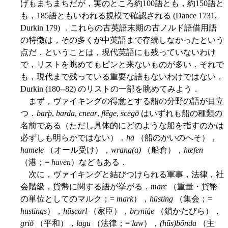
げもまちまちだが，実のところ約100語とも，約150語と
も，185語ともいわれる規模で確認される (Dance 1731,
Durkin 179) ．これらの古英語末期の古ノルド語借用語
の特徴は，その多くが中英語まで存続しなかったという
点だ．ということは，現代英語にも残っていないわけ
で，リストを眺めてもピンと来ないものが多い．それで
も，現代まで残っている重要な語もないわけではない．
Durkin (180--82) のリストの一部を眺めてみよう．
まず，ヴァイキングの得意とする船の分野の語が目立
つ．
barþ
,
barda
,
cnear
,
flēge
,
scegð
はいずれも船の種類の
名前である（ただし具体的にどのような船を指すのかは
必ずしも明らかではない）．
hā
（船のかいのへそ），
hamele
（オール受け），
wrang(a)
（船倉），
hæfen
（港；=
haven
）などもある．
次に，ヴァイキングと結びつけられる軍事，法律，社
会階級，貨幣に関する語が挙がる．
marc
（重量・貨幣
の単位としてのマルク；=
mark
），
hūsting
（集会；=
hustings
），
hūscarl
（家臣），
bryniġe
（鎖かたびら），
grið
（平和），
lagu
（法律；=
law
），
(hūs)bōnda
（主