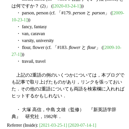
は何ですか？ (2)」 (
[2020-03-24-1]
))
・ parson, person (cf. 「#179.
person
と
parson
」 (
[2009-
10-23-1]
))
・ fancy, fantasy
・ van, caravan
・ varsity, university
・ flour, flower (cf. 「#183.
flower
と
flour
」 (
[2009-10-
27-1]
))
・ travail, travel
上記の2重語の例のいくつかについては，本ブログで
も記事で取り上げたものがあり，リンクを張っておい
た．その他の2重語についても両語を検索欄に入れれば
ヒットするかもしれない．
・ 大塚 高信，中島 文雄（監修） 『新英語学辞
典』 研究社，1982年．
Referrer (Inside):
[2021-03-25-1]
[2020-07-14-1]