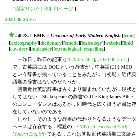
[
固定リンク
|
印刷用ページ
]
2020-06-26 Fri
#4078. LEME =
Lexicons of Early Modern English
[
leme
]
■
[
lexicography
][
dictionary
][
emode
][
lexicology
][
website
][
link
]
[
cawdrey
][
mulcaster
][
etymological_respelling
]
一昨日，昨日の記事 (
[2020-06-24-1]
,
[2020-06-25-1]
)
で，古英語には DOE という辞書が，中英語には MED
という辞書が揃っていることをみたが，（初期）近代英
語期の辞書はないのだろうか．
初期近代英語辞書は古くより望まれていたが，現状と
してはない．Shakespeare の辞書や The King James Bible
のコンコーダンスはあるが，同時代を広く扱う辞書は存
在していないのである．
しかし，そのような辞書の代わりとなるようなデータ
ベースは存在する．標題の
LEME (=
Lexicons of Early
Modern English
)
である．これは初期近代英語期に文証さ