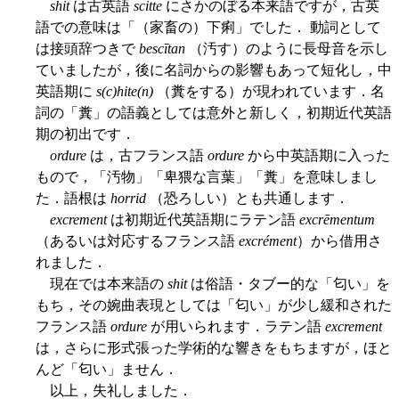
shit
は古英語
scitte
にさかのぼる本来語ですが，古英
語での意味は「（家畜の）下痢」でした． 動詞として
は接頭辞つきで
bescītan
（汚す）のように長母音を示し
ていましたが，後に名詞からの影響もあって短化し，中
英語期に
s(c)hite(n)
（糞をする）が現われています．名
詞の「糞」の語義としては意外と新しく，初期近代英語
期の初出です．
ordure
は，古フランス語
ordure
から中英語期に入った
もので，「汚物」「卑猥な言葉」「糞」を意味しまし
た．語根は
horrid
（恐ろしい）とも共通します．
excrement
は初期近代英語期にラテン語
excrēmentum
（あるいは対応するフランス語
excrément
）から借用さ
れました．
現在では本来語の
shit
は俗語・タブー的な「匂い」を
もち，その婉曲表現としては「匂い」が少し緩和された
フランス語
ordure
が用いられます．ラテン語
excrement
は，さらに形式張った学術的な響きをもちますが，ほと
んど「匂い」ません．
以上，失礼しました．