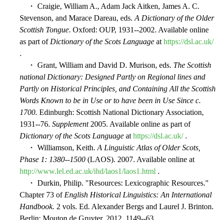
・ Craigie, William A., Adam Jack Aitken, James A. C.
Stevenson, and Marace Dareau, eds.
A Dictionary of the Older
Scottish Tongue
. Oxford: OUP, 1931--2002. Available online
as part of
Dictionary of the Scots Language
at
https://dsl.ac.uk/
.
・ Grant, William and David D. Murison, eds.
The Scottish
national Dictionary: Designed Partly on Regional lines and
Partly on Historical Principles, and Containing All the Scottish
Words Known to be in Use or to have been in Use Since c.
1700.
Edinburgh: Scottish National Dictionary Association,
1931--76.
Supplement
2005. Available online as part of
Dictionary of the Scots Language
at
https://dsl.ac.uk/
.
・ Williamson, Keith.
A Linguistic Atlas of Older Scots,
Phase 1: 1380--1500
(LAOS). 2007. Available online at
http://www.lel.ed.ac.uk/ihd/laos1/laos1.html
.
・ Durkin, Philip. "Resources: Lexicographic Resources."
Chapter 73 of
English Historical Linguistics: An International
Handbook.
2 vols. Ed. Alexander Bergs and Laurel J. Brinton.
Berlin: Mouton de Gruyter, 2012. 1149--63.