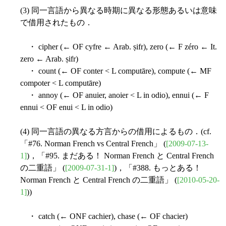
(3) 同一言語から異なる時期に異なる形態あるいは意味
で借用されたもの．
・ cipher (← OF cyfre ← Arab. ṣifr), zero (← F zéro ← It.
zero ← Arab. ṣifr)
・ count (← OF conter < L computāre), compute (← MF
compoter < L computāre)
・ annoy (← OF anuier, anoier < L in odio), ennui (← F
ennui < OF enui < L in odio)
(4) 同一言語の異なる方言からの借用によるもの．(cf.
「#76. Norman French vs Central French」 (
[2009-07-13-
1]
)，「#95. まだある！ Norman French と Central French
の二重語」 (
[2009-07-31-1]
)，「#388. もっとある！
Norman French と Central French の二重語」 (
[2010-05-20-
1]
))
・ catch (← ONF cachier), chase (← OF chacier)