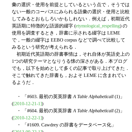
彙の選択・使用を前提としているという点で，そうでは
ない一般のコーパスにみられる語彙の選択・使用と比較
してみるとおもしろいかもしれない．例えば，初期近代
英語期に特徴的な語源的綴字 (
etymological_respelling
) の
使用を調査するとき，辞書に示される綴字は LEME
で，一般の綴字は EEBO corpus などで調べて比較して
みるという研究が考えられる．
初期近代英語期の辞書事情は，それ自体が英語史上の
1つの研究テーマとなりうる懐の深さがある．本ブログ
でも，以下を始めとして多くの記事で取り上げてきた．
そこで触れてきた辞書も，およそ LEME に含まれてい
るようだ．
・ 「#603. 最初の英英辞書
A Table Alphabeticall
(1)」
(
[2010-12-21-1]
)
・ 「#604. 最初の英英辞書
A Table Alphabeticall
(2)」
(
[2010-12-22-1]
)
・ 「#1609. Cawdrey の辞書をデータベース化」
(
[2013-09-22-1]
)