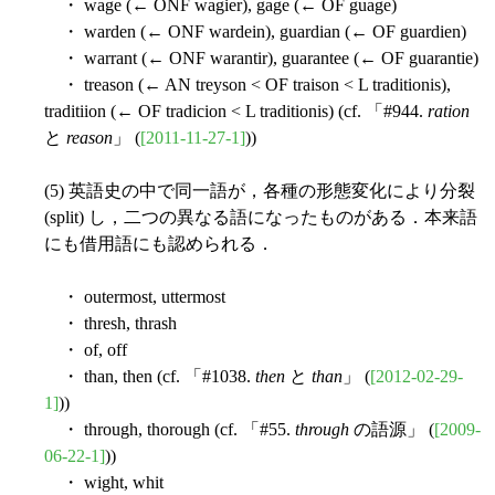
・ wage (← ONF wagier), gage (← OF guage)
・ warden (← ONF wardein), guardian (← OF guardien)
・ warrant (← ONF warantir), guarantee (← OF guarantie)
・ treason (← AN treyson < OF traison < L traditionis),
traditiion (← OF tradicion < L traditionis) (cf. 「#944.
ration
と
reason
」 (
[2011-11-27-1]
))
(5) 英語史の中で同一語が，各種の形態変化により分裂
(split) し，二つの異なる語になったものがある．本来語
にも借用語にも認められる．
・ outermost, uttermost
・ thresh, thrash
・ of, off
・ than, then (cf. 「#1038.
then
と
than
」 (
[2012-02-29-
1]
))
・ through, thorough (cf. 「#55.
through
の語源」 (
[2009-
06-22-1]
))
・ wight, whit