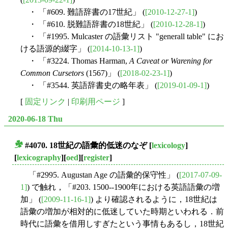
・ 「#609. 難語辞書の17世紀」 (
[2010-12-27-1]
)
・ 「#610. 脱難語辞書の18世紀」 (
[2010-12-28-1]
)
・ 「#1995. Mulcaster の語彙リスト "generall table" にお
ける語源的綴字」 (
[2014-10-13-1]
)
・ 「#3224. Thomas Harman,
A Caveat or Warening for
Common Cursetors
(1567)」 (
[2018-02-23-1]
)
・ 「#3544. 英語辞書史の略年表」 (
[2019-01-09-1]
)
[
固定リンク
|
印刷用ページ
]
2020-06-18 Thu
#4070. 18世紀の語彙的低迷のなぞ
[
lexicology
]
■
[
lexicography
][
oed
][
register
]
「#2995. Augustan Age の語彙的保守性」 (
[2017-07-09-
1]
) で触れ，「#203. 1500--1900年における英語語彙の増
加」 (
[2009-11-16-1]
) より確認されるように，18世紀は
語彙の増加が相対的に低迷していた時期といわれる．前
時代に語彙を借用しすぎたという事情もあるし，18世紀