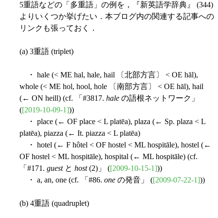
5重語などの「多重語」の例を，『新英語学辞典』 (344)
よりいくつか挙げたい．本ブログ内の関連する記事への
リンクも張っておく．
(a) 3重語 (triplet)
・ hale (< ME hal, hale, hail 〔北部方言〕 < OE hāl),
whole (< ME hol, hool, hole 〔南部方言〕 < OE hāl), hail
(← ON heill) (cf. 「#3817.
hale
の語根ネットワーク」
(
[2019-10-09-1]
))
・ place (← OF place < L platēa), plaza (← Sp. plaza < L
platēa), piazza (← It. piazza < L platēa)
・ hotel (← F hôtel < OF hostel < ML hospitāle), hostel (←
OF hostel < ML hospitāle), hospital (← ML hospitāle) (cf.
「#171.
guest
と
host
(2)」 (
[2009-10-15-1]
))
・ a, an, one (cf. 「#86.
one
の発音」 (
[2009-07-22-1]
))
(b) 4重語 (quadruplet)