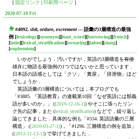
[
固定リンク
|
印刷用ページ
]
2020-07-10 Fri
#4092.
shit
,
ordure
,
excrement
--- 語彙の3層構造の最強
■
例
[
lexicology
][
synonym
][
loan_word
][
borrowing
][
french
]
[
latin
][
lexical_stratification
][
swearing
][
taboo
][
slang
]
[
euphemism
]
いかがでしょう．汚いですが，英語の3層構造を
有便
雄弁に物語る最強例の1つではないかと思っています．
日本語の語感としては「クソ」「糞尿」「排泄物」ほど
でしょうか．
英語語彙の3層構造については，本ブログでも
「#3885. 『英語教育』の連載第10回「なぜ英語には類義
語が多いのか」」 (
[2019-12-16-1]
) やそこに張ったリン
ク先の記事，また (
lexical_stratification
) などで，繰り返し
論じてきました．具体的な例も「#334. 英語語彙の三層
構造」 (
[2010-03-27-1]
)，「#1296. 三層構造の例を追加」
(
[2012-11-13-1]
) で挙げてきました．