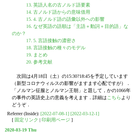
13. 英語人名の古ノルド語要素
14. 古ノルド語からの意味借用
15. 4. 古ノルド語の語彙以外への影響
16. なぜ英語の語順は「主語＋動詞＋目的語」な
のか？
17. 5. 言語接触の濃密さ
18. 言語接触の種々のモデル
19. まとめ
20. 参考文献
次回は4月18日（土）の15:30?18:45を予定しています
（新型コロナウィルスの影響がますます心配ですが）．
「ノルマン征服とノルマン王朝」と題して，かの1066年
の事件の英語史上の意義を考えます．詳細は
こちら
より
どうぞ．
Referrer (Inside):
[2022-07-08-1]
[2022-03-12-1]
[
固定リンク
|
印刷用ページ
]
2020-03-19 Thu