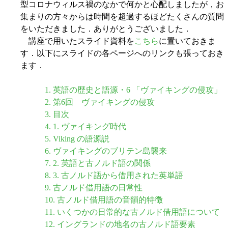
型コロナウィルス禍のなかで何かと心配しましたが，お
集まりの方々からは時間を超過するほどたくさんの質問
をいただきました．ありがとうございました．
講座で用いたスライド資料を
こちら
に置いておきま
す．以下にスライドの各ページへのリンクも張っておき
ます．
1. 英語の歴史と語源・6 「ヴァイキングの侵攻」
2. 第6回 ヴァイキングの侵攻
3. 目次
4. 1. ヴァイキング時代
5. Viking の語源説
6. ヴァイキングのブリテン島襲来
7. 2. 英語と古ノルド語の関係
8. 3. 古ノルド語から借用された英単語
9. 古ノルド借用語の日常性
10. 古ノルド借用語の音韻的特徴
11. いくつかの日常的な古ノルド借用語について
12. イングランドの地名の古ノルド語要素