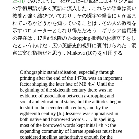
25-1]
) でみたように，確かに15--17世紀にはギリシア語
の学術用語が多く英語に流入した．これらの語彙は高い
教養と強く結びついており，その綴字や発音に
h
が含ま
れているかどうかを知っていることは，その人の教養を
示すバロメーターともなり得ただろう．ギリシア借用語
の存在は，17世紀以降の
h
-dropping 批判のお膳立てをし
たというわけだ．広い英語史的視野に裏付けられた，洞
察に富む指摘だと思う．Minkova (107) を引用する．
Orthographic standardisation, especially through
printing after the end of the 1470s, was an important
factor shaping the later fate of ME /h-/. Until the
beginning of the sixteenth century there was no
evidence of association between
h
-dropping and
social and educational status, but the attitudes began
to shift in the seventeenth century, and by the
eighteenth century [h-]-lessness was stigmatised in
both native and borrowed words. . . . In spelling,
most of the borrowed words kept initial <h->; the
expanding community of literate speakers must have
considered spelling authoritative enough for the