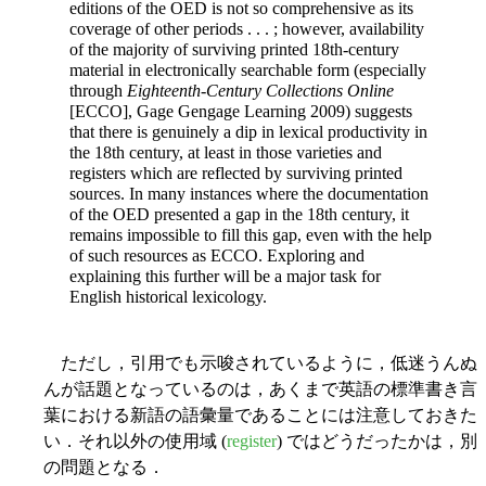
editions of the OED is not so comprehensive as its
coverage of other periods . . . ; however, availability
of the majority of surviving printed 18th-century
material in electronically searchable form (especially
through
Eighteenth-Century Collections Online
[ECCO], Gage Gengage Learning 2009) suggests
that there is genuinely a dip in lexical productivity in
the 18th century, at least in those varieties and
registers which are reflected by surviving printed
sources. In many instances where the documentation
of the OED presented a gap in the 18th century, it
remains impossible to fill this gap, even with the help
of such resources as ECCO. Exploring and
explaining this further will be a major task for
English historical lexicology.
ただし，引用でも示唆されているように，低迷うんぬ
んが話題となっているのは，あくまで英語の標準書き言
葉における新語の語彙量であることには注意しておきた
い．それ以外の使用域 (
register
) ではどうだったかは，別
の問題となる．