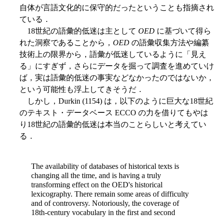
自体が言語文化的に保守的だったということも指摘され
ている．
18世紀の語彙的低迷は主として
OED
に基づいて得ら
れた洞察であることから，
OED
の語彙収集方法や編纂
技術上の限界から，語彙が低迷しているように「見え
る」にすぎず，さらにデータを掘って調査を進めていけ
ば，実は語彙的低迷の事実などなかったのではないか，
という可能性も浮上してきそうだ．
しかし，Durkin (1154) は，以下のように巨大な18世紀
のテキスト・データベース ECCO の力を借りてもやは
り18世紀の語彙的低迷は本当のことらしいと考えてい
る．
The availability of databases of historical texts is
changing all the time, and is having a truly
transforming effect on the OED's historical
lexicography. There remain some areas of difficulty
and of controversy. Notoriously, the coverage of
18th-century vocabulary in the first and second