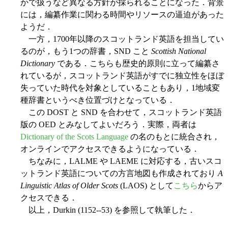
かで扱うなど異なる方針が採られることになった．背景
には，編纂作業に関わる時間やリソースの逼迫があった
ようだ．
一方，1700年以降のスコットランド英語を担当してい
るのが，もう1つの辞書，SND こと
Scottish National
Dictionary
である．こちらも歴史的原則に立って編纂さ
れているが，スコットランド英語がすでに独立性をほぼ
失っていた時代を対象としていることもあり，1地域変
種辞書というべき位置づけとなっている．
この DOST と SND を合わせて，スコットランド英語
版の OED とみなしてよいだろう．実際，両者は
Dictionary of the Scots Language
の名のもとに統合され，
オンラインでアクセスできるようになっている．
ちなみに，LALME や LAEME に対応する，古いスコ
ットランド英語についての方言地図も作成されており
A
Linguistic Atlas of Older Scots
(LAOS) として
こちら
からア
クセスできる．
以上，Durkin (1152--53) を参照して執筆した．