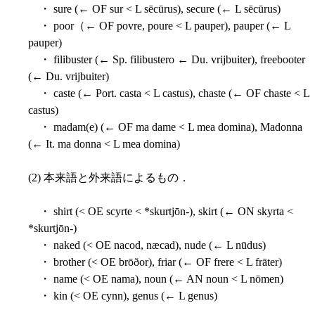
・ sure (← OF sur < L sēcūrus), secure (← L sēcūrus)
・ poor（← OF povre, poure < L pauper), pauper (← L
pauper)
・ filibuster (← Sp. filibustero ← Du. vrijbuiter), freebooter
(← Du. vrijbuiter)
・ caste (← Port. casta < L castus), chaste (← OF chaste < L
castus)
・ madam(e) (← OF ma dame < L mea domina), Madonna
(← It. ma donna < L mea domina)
(2) 本来語と外来語によるもの．
・ shirt (< OE scyrte < *skurtjōn-), skirt (← ON skyrta <
*skurtjōn-)
・ naked (< OE nacod, næcad), nude (← L nūdus)
・ brother (< OE brōðor), friar (← OF frere < L frāter)
・ name (< OE nama), noun (← AN noun < L nōmen)
・ kin (< OE cynn), genus (← L genus)