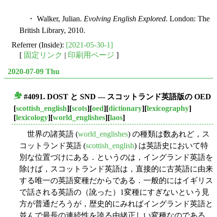
・ Walker, Julian.
Evolving English Explored
. London: The
British Library, 2010.
Referrer (Inside):
[2021-05-30-1]
[
固定リンク
|
印刷用ページ
]
2020-07-09 Thu
#4091. DOST と SND --- スコットランド英語版の OED
■
[
scottish_english
][
scots
][
oed
][
dictionary
][
lexicography
]
[
lexicology
][
world_englishes
][
laos
]
世界の諸英語 (
world_englishes
) の種類は数あれど，ス
コットランド英語 (
scottish_english
) は英語史において特
別な位置づけにある．というのは，イングランド英語を
除けば，スコットランド英語は，直接的に古英語に由来
する唯一の英語変種だからである．一般的にはイギリス
で話される英語の（訛った）1変種にすぎないという見
方が普通だろうが，歴史的にみればイングランド英語と
並んで最長の連続性を誇る由緒正しい変種なのである．