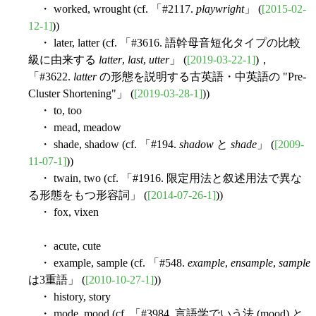
・ worked, wrought (cf. 「#2117.
playwright
」 (
[2015-02-
12-1]
))
・ later, latter (cf. 「#3616. 語幹母音短化タイプの比較
級に由来する
latter
,
last
,
utter
」 (
[2019-03-22-1]
)，
「#3622.
latter
の形態を説明する古英語・中英語の "Pre-
Cluster Shortening"」 (
[2019-03-28-1]
))
・ to, too
・ mead, meadow
・ shade, shadow (cf. 「#194.
shadow
と
shade
」 (
[2009-
11-07-1]
))
・ twain, two (cf. 「#1916. 限定用法と叙述用法で異な
る形態をもつ形容詞」 (
[2014-07-26-1]
))
・ fox, vixen
・ acute, cute
・ example, sample (cf. 「#548.
example
,
ensample
,
sample
は3重語」 (
[2010-10-27-1]
))
・ history, story
・ mode, mood (cf. 「#3984. 言語学でいう法 (mood) と