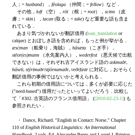
人；=
husband
），
fēolaga
（仲間；=
fellow
）など．
その他，
loft
（空），
rōt
（根；=
root
），
scinn
（皮
膚；=
skin
），
tacan
(取る；=
take
) など重要な語も含ま
れている．
あまり気づかれないが翻訳借用 (
loan_translation
or
calque) とおぼしき語を含めれば，もっと例が挙がる．
æsċman
（船乗り，海賊），
hāsæta
（こぎ手），
stēor(es)mann
（水先案内人），
wederfest
（悪天候で出航
できない）は，それぞれ古アイスランド語の
askmaðr
,
háseti
,
stýrimaðr
/
stjórnamaðr
,
veðrfastr
に対応し，おそらく
翻訳借用の事例ではないかと考えられる．
これら初期の借用語については，多くが必要に応じた
("need-based") 借用だったといってよいだろう．比較し
て「#302. 古英語のフランス借用語」 (
[2010-02-23-1]
) も
参照されたい．
・ Dance, Richard. "English in Contact: Norse." Chapter
110 of
English Historical Linguistics: An International
Handbook.
2 vols. Ed. Alexander Bergs and Laurel J. Brinton.