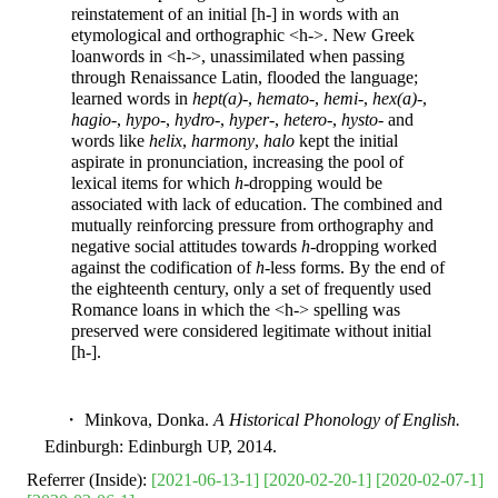
reinstatement of an initial [h-] in words with an
etymological and orthographic <h->. New Greek
loanwords in <h->, unassimilated when passing
through Renaissance Latin, flooded the language;
learned words in
hept(a)-
,
hemato-
,
hemi-
,
hex(a)-
,
hagio-
,
hypo-
,
hydro-
,
hyper-
,
hetero-
,
hysto-
and
words like
helix
,
harmony
,
halo
kept the initial
aspirate in pronunciation, increasing the pool of
lexical items for which
h
-dropping would be
associated with lack of education. The combined and
mutually reinforcing pressure from orthography and
negative social attitudes towards
h
-dropping worked
against the codification of
h
-less forms. By the end of
the eighteenth century, only a set of frequently used
Romance loans in which the <h-> spelling was
preserved were considered legitimate without initial
[h-].
・ Minkova, Donka.
A Historical Phonology of English.
Edinburgh: Edinburgh UP, 2014.
Referrer (Inside):
[2021-06-13-1]
[2020-02-20-1]
[2020-02-07-1]