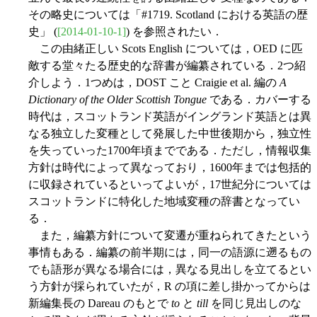
その略史については「#1719. Scotland における英語の歴
史」 (
[2014-01-10-1]
) を参照されたい．
この由緒正しい Scots English については，OED に匹
敵する堂々たる歴史的な辞書が編纂されている．2つ紹
介しよう．1つめは，DOST こと Craigie et al. 編の
A
Dictionary of the Older Scottish Tongue
である．カバーする
時代は，スコットランド英語がイングランド英語とは異
なる独立した変種として発展した中世後期から，独立性
を失っていった1700年頃までである．ただし，情報収集
方針は時代によって異なっており，1600年までは包括的
に収録されているといってよいが，17世紀分については
スコットランドに特化した地域変種の辞書となってい
る．
また，編纂方針について変遷が重ねられてきたという
事情もある．編纂の前半期には，同一の語源に遡るもの
でも語形が異なる場合には，異なる見出しを立てるとい
う方針が採られていたが，R の項に差し掛かってからは
新編集長の Dareau のもとで
to
と
till
を同じ見出しのな