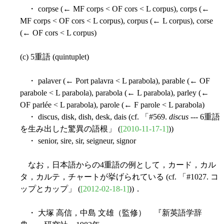
・ corpse (← MF corps < OF cors < L corpus), corps (←
MF corps < OF cors < L corpus), corpus (← L corpus), corse
(← OF cors < L corpus)
(c) 5重語 (quintuplet)
・ palaver (← Port palavra < L parabola), parable (← OF
parabole < L parabola), parabola (← L parabola), parley (←
OF parlée < L parabola), parole (← F parole < L parabola)
・ discus, disk, dish, desk, dais (cf. 「#569.
discus
--- 6重語
を生み出した驚異の語根」 (
[2010-11-17-1]
))
・ senior, sire, sir, seigneur, signor
なお，日本語からの4重語の例として，カード，カル
タ，カルテ，チャートが挙げられている (cf. 「#1027. コ
ップとカップ」 (
[2012-02-18-1]
))．
・ 大塚 高信，中島 文雄（監修） 『新英語学辞