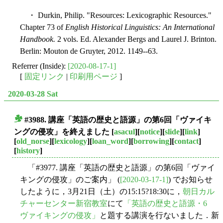
・ Durkin, Philip. "Resources: Lexicographic Resources."
Chapter 73 of
English Historical Linguistics: An International
Handbook.
2 vols. Ed. Alexander Bergs and Laurel J. Brinton.
Berlin: Mouton de Gruyter, 2012. 1149--63.
Referrer (Inside):
[2020-08-17-1]
[
固定リンク
|
印刷用ページ
]
2020-03-28 Sat
#3988. 講座「英語の歴史と語源」の第6回「ヴァイキ
■
ングの侵攻」を終えました
[
asacul
][
notice
][
slide
][
link
]
[
old_norse
][
lexicology
][
loan_word
][
borrowing
][
contact
]
[
history
]
「#3977. 講座「英語の歴史と語源」の第6回「ヴァイ
キングの侵攻」のご案内」 (
[2020-03-17-1]
) でお知らせ
したように，3月21日（土）の15:15?18:30に，
朝日カル
チャーセンター新宿教室
にて
「英語の歴史と語源・6
ヴァイキングの侵攻」
と題する講演を行ないました．新