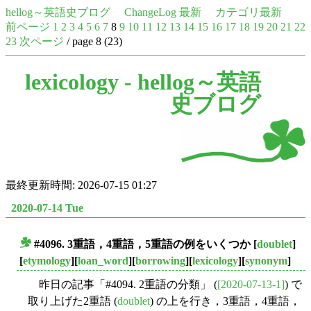
hellog～英語史ブログ
ChangeLog 最新
カテゴリ最新
前ページ
1
2
3
4
5
6
7
8
9
10
11
12
13
14
15
16
17
18
19
20
21
22
23
次ページ
/ page 8 (23)
lexicology -
hellog～英語
史ブログ
最終更新時間: 2026-07-15 01:27
2020-07-14 Tue
#4096. 3重語，4重語，5重語の例をいくつか
[
doublet
]
■
[
etymology
][
loan_word
][
borrowing
][
lexicology
][
synonym
]
昨日の記事「#4094. 2重語の分類」 (
[2020-07-13-1]
) で
取り上げた2重語 (
doublet
) の上を行き，3重語，4重語，