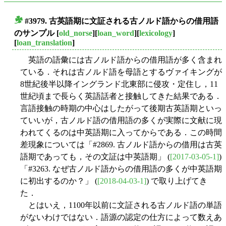
#3979. 古英語期に文証される古ノルド語からの借用語
■
のサンプル
[
old_norse
][
loan_word
][
lexicology
]
[
loan_translation
]
英語の語彙には古ノルド語からの借用語が多く含まれ
ている．それは古ノルド語を母語とするヴァイキングが
8世紀後半以降イングランド北東部に侵攻・定住し，11
世紀頃まで長らく英語話者と接触してきた結果である．
言語接触の時期の中心はしたがって後期古英語期といっ
ていいが，古ノルド語の借用語の多くが実際に文献に現
われてくるのは中英語期に入ってからである．この時間
差現象については「#2869. 古ノルド語からの借用は古英
語期であっても，その文証は中英語期」 (
[2017-03-05-1]
)
「#3263. なぜ古ノルド語からの借用語の多くが中英語期
に初出するのか？」 (
[2018-04-03-1]
) で取り上げてき
た．
とはいえ，1100年以前に文証される古ノルド語の単語
がないわけではない．語源の認定の仕方によって数えあ