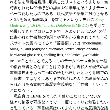
れる語を辞書編纂用に収集したリストというよりも，当
時書かれた1400冊ほどの辞書や語彙集をそのままデータ
ベース化したものである．現代英語の語彙に対応させる
と6万を超える語彙項目を数えるという．先行の
Early
Modern English Dictionaries Database
(EMEDD)
を受けて
発展してきたプロジェクトで，およそ1480--1755年の間
に書かれた辞書類の印刷本や写本が収集されてきた．公
式サイトの案内によると「辞書類」とは "monolingual,
bilingual, and polyglot dictionaries, lexical encyclopedias,
hard-word glossaries, spelling lists, and lexically-valuable
treatises" とのことである．このデータベース全体を一種
の複合辞書とみなすことはできるが，現代人が現代の辞
書編纂技術をもって当時の語を記述したという意味での
「辞書」ではなく，あくまで同時代の人々の語感が込め
られた（ある意味で新歴史主義的な）「辞書」というこ
とになろう．
私自身は LEME をまったく使いこなせていないが，
様々な検索が可能なようで，一度じっくりと勉強したい
と思っている．辞書編纂はいくぶんなりとも意識的な語