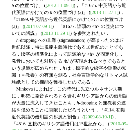
h
の位置づけ」 (
[2012-11-09-1]
)，「#1675. 中英語から近
代英語にかけての
h
の位置づけ (2)」 (
[2013-11-27-1]
)，
「#1899. 中英語から近代英語にかけての
h
の位置づけ
(3)」 (
[2014-07-09-1]
)，「#1677. 語頭の <h> の歴史につ
いての諸説」 (
[2013-11-29-1]
) を参照されたい．
h
-dropping への非難 (stigmatisation) が高まったのは17
世紀以降，特に規範主義時代である18世紀のことであ
る．綴字の標準化によって語源的な <h> が固定化し，
発音においても対応する /h/ が実現されるべきであると
いう規範が広められた．
h
は，標準的な綴字や語源の知
識（＝教養）の有無を測る，社会言語学的なリトマス試
験紙としての機能を獲得したのである．
Minkova によれば，この時代に先立つルネサンス期
に，明確に発音される
h
を含むギリシア語からの借用語
が大量に流入してきたことも，
h
-dropping と無教養の連
結を強めることに貢献しただろうという．「#114. 初期
近代英語の借用語の起源と割合」 (
[2009-08-19-1]
)，
「#516. 直接のギリシア語借用は15世紀から」 (
[2010-09-