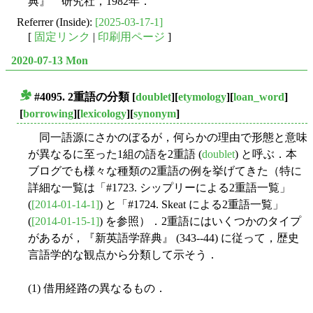
典』 研究社，1982年．
Referrer (Inside):
[2025-03-17-1]
[
固定リンク
|
印刷用ページ
]
2020-07-13 Mon
#4095. 2重語の分類
[
doublet
][
etymology
][
loan_word
]
■
[
borrowing
][
lexicology
][
synonym
]
同一語源にさかのぼるが，何らかの理由で形態と意味
が異なるに至った1組の語を2重語 (
doublet
) と呼ぶ．本
ブログでも様々な種類の2重語の例を挙げてきた（特に
詳細な一覧は「#1723. シップリーによる2重語一覧」
(
[2014-01-14-1]
) と「#1724. Skeat による2重語一覧」
(
[2014-01-15-1]
) を参照）．2重語にはいくつかのタイプ
があるが，『新英語学辞典』 (343--44) に従って，歴史
言語学的な観点から分類して示そう．
(1) 借用経路の異なるもの．