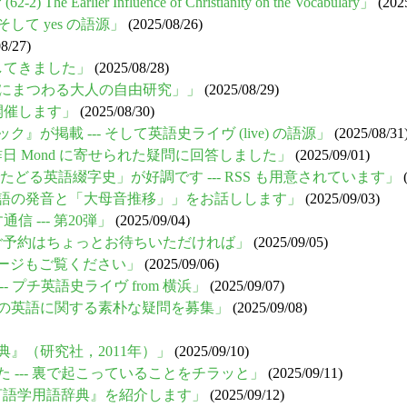
e Earlier Influence of Christianity on the Vocabulary」
(2025
して yes の語源」
(2025/08/26)
8/27)
ししてきました」
(2025/08/28)
集は「ことばにまつわる大人の自由研究」」
(2025/08/29)
を開催します」
(2025/08/30)
』が掲載 --- そして英語史ライヴ (live) の語源」
(2025/08/31
- 昨日 Mond に寄せられた疑問に回答しました」
(2025/09/01)
』でたどる英語綴字史」が好調です --- RSS も用意されています」
(
代英語の発音と「大母音推移」」をお話しします」
(2025/09/03)
 --- 第20弾」
(2025/09/04)
--- ご予約はちょっとお待ちいただければ」
(2025/09/05)
特設ページもご覧ください」
(2025/09/06)
--- プチ英語史ライヴ from 横浜」
(2025/09/07)
のための英語に関する素朴な疑問を募集」
(2025/09/08)
典』（研究社，2011年）」
(2025/09/10)
した --- 裏で起こっていることをチラッと」
(2025/09/11)
語学・言語学用語辞典』を紹介します」
(2025/09/12)