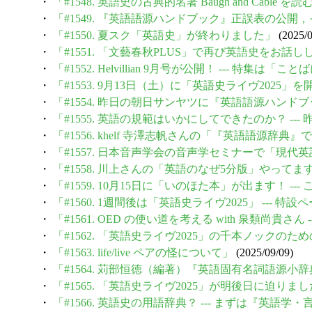
・
「#1548. 英語史の古典的名著 Baugh and Cable を読む (62-2) Th
・
「#1549. 『英語語源ハンドブック』正誤表の公開，そ
・
「#1550. 夏スク「英語史」が終わりました」
(2025/0
・
「#1551. 「文藝春秋PLUS」で再び英語史をお話
・
「#1552. Helvillian 9月号が公開！ --- 特
・
「#1553. 9月13日（土）に「英語史ライヴ2025」
・
「#1554. 昨日の朝日サンヤツに『英語語源ハンドブック
・
「#1555. 英語の規範はいかにしてできたのか？ --
・
「#1556. khelf 寺澤志帆さんの「『英語語源辞典
・
「#1557. 日本音声学会の音声学セミナーで「現
・
「#1558. 川上さんの「英語のなぜ5分版」やってます通信
・
「#1559. 10月15日に「いのほた本」が出ます！ 
・
「#1560. 1週間後は「英語史ライヴ2025」 --- 
・
「#1561. OED の使い道を考える with 泉類尚貴さん 
・
「#1562. 「英語史ライヴ2025」の千本ノック
・
「#1563. life/live ペアの怪について」
(2025/09/09)
・
「#1564. 苅部恒徳（編著）『英語固有名詞語源小辞
・
「#1565. 「英語史ライヴ2025」が明後日に迫りま
・
「#1566. 英語史の用語辞典？ --- まずは『英