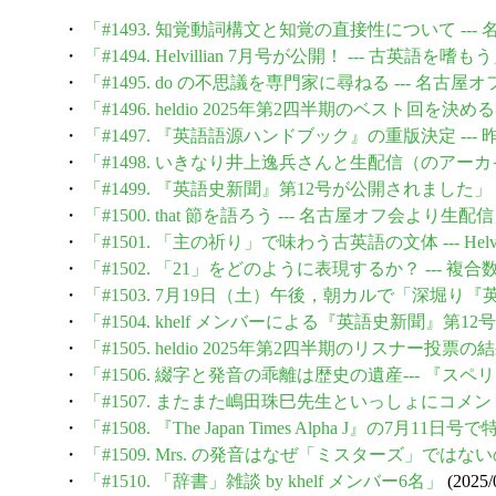
・
「#1493. 知覚動詞構文と知覚の直接性について -
・
「#1494. Helvillian 7月号が公開！ --- 古英語を嗜も
・
「#1495. do の不思議を専門家に尋ねる --- 名
・
「#1496. heldio 2025年第2四半期のベスト回を決
・
「#1497. 『英語語源ハンドブック』の重版決定 --
・
「#1498. いきなり井上逸兵さんと生配信（のアー
・
「#1499. 『英語史新聞』第12号が公開されました」
・
「#1500. that 節を語ろう --- 名古屋オフ会より生配
・
「#1501. 「主の祈り」で味わう古英語の文体 --- H
・
「#1502. 「21」をどのように表現するか？ --- 複
・
「#1503. 7月19日（土）午後，朝カルで「深
・
「#1504. khelf メンバーによる『英語史新聞』第
・
「#1505. heldio 2025年第2四半期のリスナー投票
・
「#1506. 綴字と発音の乖離は歴史の遺産--- 『ス
・
「#1507. またまた嶋田珠巳先生といっしょにコメ
・
「#1508. 『The Japan Times Alpha J』
・
「#1509. Mrs. の発音はなぜ「ミスターズ」ではない
・
「#1510. 「辞書」雑談 by khelf メンバー6名」
(2025/