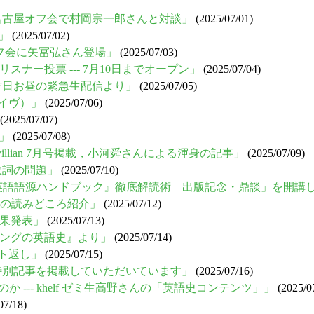
-- 名古屋オフ会で村岡宗一郎さんと対談」
(2025/07/01)
う」
(2025/07/02)
古屋オフ会に矢冨弘さん登場」
(2025/07/03)
めるリスナー投票 --- 7月10日までオープン」
(2025/07/04)
- 昨日お昼の緊急生配信より」
(2025/07/05)
カイヴ）」
(2025/07/06)
(2025/07/07)
信」
(2025/07/08)
elvillian 7月号掲載，小河舜さんによる渾身の記事」
(2025/07/09)
合数詞の問題」
(2025/07/10)
堀り『英語語源ハンドブック』徹底解読術 出版記念・鼎談」を開講
12号の読みどころ紹介」
(2025/07/12)
の結果発表」
(2025/07/13)
ペリングの英語史』より」
(2025/07/14)
ント返し」
(2025/07/15)
の7月11日号で特別記事を掲載していただいています」
(2025/07/16)
のか --- khelf ゼミ生高野さんの「英語史コンテンツ」」
(2025/0
07/18)