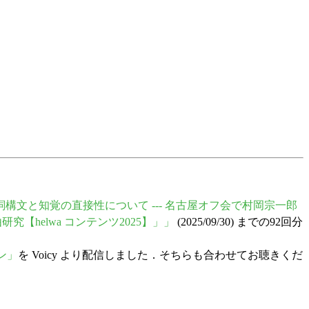
覚動詞構文と知覚の直接性について --- 名古屋オフ会で村岡宗一郎
自由研究【helwa コンテンツ2025】」」
(2025/09/30) までの92回分
プン」
を Voicy より配信しました．そちらも合わせてお聴きくだ