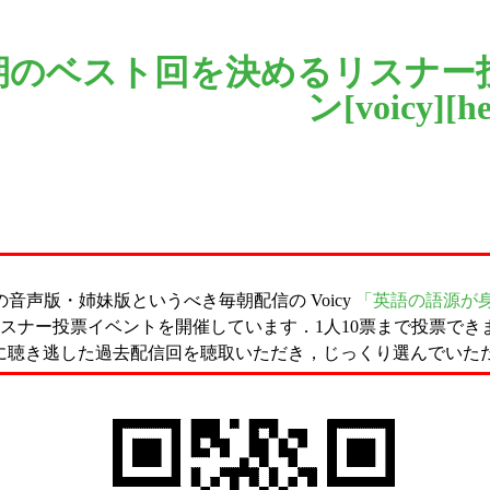
年第3四半期のベスト回を決めるリスナー
ン[
voicy
][
he
声版・姉妹版というべき毎朝配信の Voicy
「英語の語源が身につ
スナー投票イベントを開催しています．1人10票まで投票でき
に聴き逃した過去配信回を聴取いただき，じっくり選んでいた