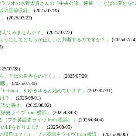
ゆる言語学ラジオの水野太貴さんの『中央公論』連載「ことばの変化
鼎談の直前収録」
(2025/07/19)
り」
(2025/07/21)
ついて考えてみませんか？」
(2025/07/23)
どのようにしてどちらが正しいと判断するのですか？」
(2025/07/24
5)
025/07/28)
集は「辞書からことばの世界をのぞく」」
(2025/07/29)
前期版」
(2025/07/30)
ズ「helshort」をゆるゆると始めています」
(2025/07/31)
代は？」
(2025/08/01)
で英語史漬け」
(2025/08/02)
英語史ライヴ from 横浜」
(2025/08/03)
と語源学を語る（プチ英語史ライヴ from 横浜）」
(2025/08/04)
本書のLPを作りました」
(2025/08/05)
は？ (1) --- プチ英語史ライヴ from 横浜」
(2025/08/06)