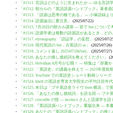
・
「#1511. 言語はどのように生まれたか --- 
・
「#1512. 朝カルの『英語語源ハンドブック』著者
・
「#1513. 「語源は思考の糧である」 --- 小塚語録よ
・
「#1514. 語源論法に要注意」
(2025/07/22)
・
「#1515. 7月26日の朝カル講座 --- 皆で but に
・
「#1516. 語源学者は複数の語源説があるとき，
・
「#1517. etymography 「語誌学」の妄想」
(2025/07/2
・
「#1518. 現代英語の but，古英語の ac」
(2025/07/26)
・
「#1519. コメント返し 2025/07/26(Sat)」
(2025/07/27)
・
「#1520. あなたの推し接続詞を教えてください」
(2
・
「#1521. Helvillian 8月号が公開！ --- 特
・
「#1522. 「英語史」の講義を終えて --- 2025年度
・
「#1523. YouTube での英語史ショート動画シリー
・
「#1524. khelf の英語史専攻大学院生の平均注目年
・
「#1525. 本日は「プチ英語史ライヴ from 横浜」
・
「#1526. 「あなたの推し接続詞」を語る回 --- プチ
・
「#1527. crocodile の怪 --- lacolaco さん
・
「#1528. 『英語語源ハンドブック』重版出来 --- 
・
「#1529. あなたの『英語語源ハンドブック』の推しの項目