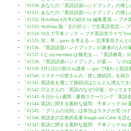
・
「#1530. あなたの『英語語源ハンドブック』の推しの項目
・
「#1531. あなたの『英語語源ハンドブック』の推しの項目
・
「#1532. Helvillian 8月号の紹介 by 編集委員 ---
・
「#1533. Wulfstan 版「主の祈り」で古英語音読 --
・
「#1534. 10人で千本ノック --- プチ英語史ライヴ fr
・
「#1535. 笑，草，gaers を考える --- 北澤茉奈さん
・
「#1536. 『英語語源ハンドブック』の著者の1人小塚
・
「#1537. I と my/me/mine は補充法 --
・
「#1538. 『英語語源ハンドブック』の宴 --- 
・
「#1539. 8月23日の朝カル講座 --- guy で味わう英
・
「#1540. リスナーの皆さんの「推し接続詞」を紹
・
「#1541. 英語史を通じて接続詞はどんどん増えて
・
「#1542. 川上さんの「英語のなぜ5分版」やってます通信
・
「#1543. 今日から1週間，夏期スクーリング「英語
・
「#1544. 英語に関する素朴な疑問 千本ノック fo
・
「#1545. 「グリムの法則」は本当はラスクが見つ
・
「#1546. 英語史の古典的名著 Baugh and Cable を読む (62-1) Th
・
「#1547. 英語に関する素朴な疑問 千本ノック fo