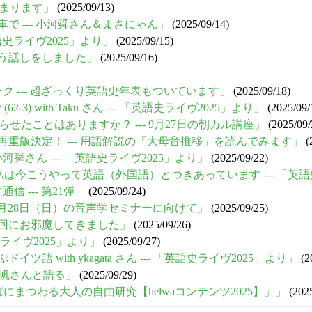
」が始まります」
(2025/09/13)
車で --- 小河舜さん＆まさにゃん」
(2025/09/14)
英語史ライヴ2025」より」
(2025/09/15)
いう話しをしました」
(2025/09/16)
ーク --- 超ざっくり英語史年表もついています」
(2025/09/18)
(62-3) with Taku さん --- 「英語史ライヴ2025」より」
(2025/09/
をめぐらせたことはありますか？ --- 9月27日の朝カル講座」
(2025/09/
の再重版決定！ --- 用語解説の「大母音推移」を読んでみます」
(
小河舜さん --- 「英語史ライヴ2025」より」
(2025/09/22)
へ，私は今こうやって英語（外国語）とつきあっています --- 「英語
 --- 第21弾」
(2025/09/24)
- 9月28日（日）の音声学セミナーに向けて」
(2025/09/25)
0』回にお邪魔してきました」
(2025/09/26)
語史ライヴ2025」より」
(2025/09/27)
語 with ykagata さん --- 「英語史ライヴ2025」より」
(2
 寺澤志帆さんと語る」
(2025/09/29)
特集は「ことばにまつわる大人の自由研究【helwaコンテンツ2025】」」
(2025