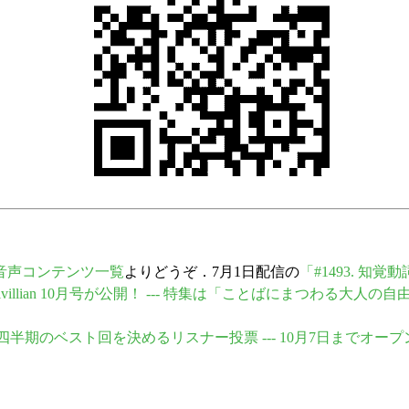
音声コンテンツ一覧
よりどうぞ．7月1日配信の
「#1493. 知
 Helvillian 10月号が公開！ --- 特集は「ことばにまつわる大人の
2025年第3四半期のベスト回を決めるリスナー投票 --- 10月7日までオー