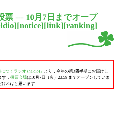
投票 --- 10月7日までオープ
ldio
][
notice
][
link
][
ranking
]
くラジオ (heldio)」
より，今年の第3四半期にお届けし
ます．
投票会場
は10月7日（火）23:59 までオープンしていま
だければと思います．