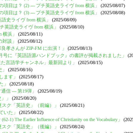
は？ (2) --- プチ英語史ライヴ from 横浜」
(2025/08/07)
は？ (3) --- プチ英語史ライヴ from 横浜」
(2025/08/08)
 プチ英語史ライヴ from 横浜」
(2025/08/09)
- プチ英語史ライヴ from 横浜」
(2025/08/10)
om 横浜」
(2025/08/11)
との対談」
(2025/08/12)
良孝さんが ZIP-FM に出演！」
(2025/08/13)
- 『英語教育』9月号に『英語語源ハンドブック』の書評が掲載されました」
(20
「いのほた言語学チャンネル」最新回より」
(2025/08/15)
語史」
(2025/08/16)
介します」
(2025/08/17)
きた」
(2025/08/18)
 --- 第19弾」
(2025/08/19)
史」」
(2025/08/20)
r 夏スク「英語史」（前編）」
(2025/08/21)
けていた」
(2025/08/22)
e Earlier Influence of Christianity on the Vocabulary」
(2025
r 夏スク「英語史」（後編）」
(2025/08/24)