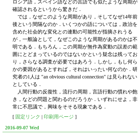
ロシア語，スペイン語などの言語でも似たような周期が
確認されるというから驚きだ．
では，なぜこのような周期があり，そしてなぜ14年前
後という間隔なのか．いくつかの語については，政治を
含めた社会的な変化との連動の可能性が指摘されうる
が，一般論として，なぜこのような周期があるのかは不
明である．もちろん，この周期が無作為変動の誤差の範
囲にとどまっているのではないかという疑念は残ってお
り，さらなる調査が必要ではあろう．しかし，もし何ら
かの要因があるとすれば，それはいったい何なのか．研
究者の1人は "an obvious cultural connection" は見られない
としている．
人間行動の反復性，流行の周期，言語行動の慣れや飽
き，などの問題と関わるのだろうか．いずれにせよ，非
常に不思議で，興味をそそる現象である．
[
固定リンク
|
印刷用ページ
]
2016-09-07 Wed