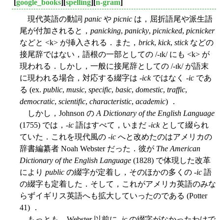
[
google_books
][
spelling
][
n-gram
]
現代英語の動詞
panic
や
picnic
は，屈折語尾や派生語
尾が付加されると，
panicking
,
panicky
,
picnicked
,
picnicker
などと <k> が挿入される．また，
brick
,
kick
,
stick
などの
接尾辞ではない，語根の一部としての /-ɪk/ にも <k> が
現われる．しかし，一般に接尾辞としての /-ɪk/ が語末
に現われる場合，対応する綴字は -
ick
ではなく -
ic
であ
る (ex.
public
,
music
,
specific
,
basic
,
domestic
,
traffic
,
democratic
,
scientific
,
characteristic
,
academic
) ．
しかし，Johnson の
A Dictionary of the English Language
(1755) では，-
ic
語はすべて，いまだ -
ick
として綴られ
ていた．これを現代風の -
ic
へと改めたのはアメリカの
辞書編纂者 Noah Webster だった．彼が
The American
Dictionary of the English Language
(1828) で体現した改革
により
public
の綴字が定着し，そのほかの多くの -
ic
語
の綴字も定着した．そして，これがアメリカ英語のみな
らずイギリス英語へも拡大していったのである (Potter
41) ．
もっとも，Webster 以前に -
ic
の綴字がなかったわけで