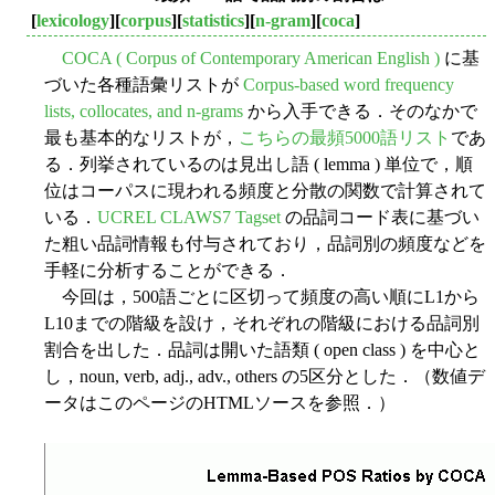
[
lexicology
][
corpus
][
statistics
][
n-gram
][
coca
]
COCA ( Corpus of Contemporary American English )
に基
づいた各種語彙リストが
Corpus-based word frequency
lists, collocates, and n-grams
から入手できる．そのなかで
最も基本的なリストが，
こちらの最頻5000語リスト
であ
る．列挙されているのは見出し語 ( lemma ) 単位で，順
位はコーパスに現われる頻度と分散の関数で計算されて
いる．
UCREL CLAWS7 Tagset
の品詞コード表に基づい
た粗い品詞情報も付与されており，品詞別の頻度などを
手軽に分析することができる．
今回は，500語ごとに区切って頻度の高い順にL1から
L10までの階級を設け，それぞれの階級における品詞別
割合を出した．品詞は開いた語類 ( open class ) を中心と
し，noun, verb, adj., adv., others の5区分とした．（数値デ
ータはこのページのHTMLソースを参照．）