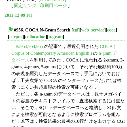
[
固定リンク
|
印刷用ページ
]
2011-12-09 Fri
#956. COCA N-Gram Search
[
cgi
][
web_service
][
coca
]
■
[
corpus
][
collocation
][
n-gram
]
##953,954,955
の記事で，最近公開された
COCA (
Corpus of Contemporary American English )
の
n-gram デー
タベース
を利用してみた．COCA に現われる 2-grams, 3-
grams, 4-grams, 5-grams について，それぞれ最頻約100万
の表現を羅列したデータベースで，手元においておけ
ば，工夫次第で COCA のインターフェースだけでは検
索しにくい共起表現の検索が可能となる．
ただし，各 n-gram のデータベースは，数十メガバイ
トの容量のテキストファイルで，直接検索するには重た
い．そこで，SQLite データベースへと格納し，SQL 文
による検索が可能となるように検索プログラムを組ん
だ．以下は，検索結果の最初の10行だけを出力する CGI