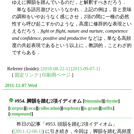
ゆえに脚韻を踏んでいるのだ，と解釈すべきだろう．
単なる語呂遊びというなかれ．上記の例は，音と意味
の調和をいやおうなく感じさせ，2項の間に一種の必然
性すら呼び起こすかのような，高度に修辞的な表現とい
えるだろう．
fight or flight
,
nature and nurture
,
competence
and confidence
,
positive and productive
などは，単なる高頻
度の共起表現であるという以上に，教訓的，ことわざ的
ですらある．
Referrer (Inside):
[2018-08-22-1]
[2015-09-07-1]
[
固定リンク
|
印刷用ページ
]
2011-12-07 Wed
#954. 脚韻を踏む2項イディオム
[
binomial
][
rhyme
]
■
[
corpus
][
coca
][
collocation
][
euphony
][
n-gram
][
suffix
]
[
compound
]
昨日の記事「#953. 頭韻を踏む2項イディオム」
(
[2011-12-06-1]
) に引き続き，今回は，脚韻を踏む高頻度