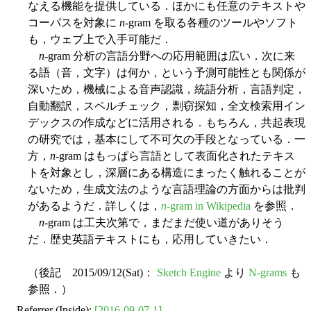
なえる機能を提供している．ほかにも任意のテキストや
コーパスを対象に
n
-gram を取る各種のツールやソフト
も，ウェブ上で入手可能だ．
n
-gram 分析の言語分野への応用範囲は広い．次に来
る語（音，文字）は何か，という予測可能性とも関係が
深いため，機械による音声認識，統語分析，言語判定，
自動翻訳，スペルチェック，剽窃探知，全文検索用イン
デックスの作成などに活用される．もちろん，共起表現
の研究では，基本にして不可欠の手段となっている．一
方，
n
-gram はもっぱら言語として表面化されたテキス
トを対象とし，深層にある構造にまったく触れることが
ないため，生成文法のような言語理論の方面からは批判
があるようだ．詳しくは，
n
-gram in Wikipedia
を参照．
n
-gram は工夫次第で，まだまだ使い道がありそう
だ．歴史英語テキストにも，応用していきたい．
（後記 2015/09/12(Sat)：
Sketch Engine
より
N-grams
も
参照．）
Referrer (Inside):
[2016-09-07-1]