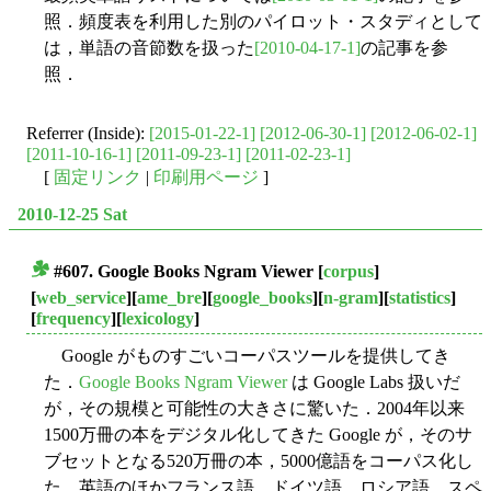
照．頻度表を利用した別のパイロット・スタディとして
は，単語の音節数を扱った
[2010-04-17-1]
の記事を参
照．
Referrer (Inside):
[2015-01-22-1]
[2012-06-30-1]
[2012-06-02-1]
[2011-10-16-1]
[2011-09-23-1]
[2011-02-23-1]
[
固定リンク
|
印刷用ページ
]
2010-12-25 Sat
#607. Google Books Ngram Viewer
[
corpus
]
■
[
web_service
][
ame_bre
][
google_books
][
n-gram
][
statistics
]
[
frequency
][
lexicology
]
Google がものすごいコーパスツールを提供してき
た．
Google Books Ngram Viewer
は Google Labs 扱いだ
が，その規模と可能性の大きさに驚いた．2004年以来
1500万冊の本をデジタル化してきた Google が，そのサ
ブセットとなる520万冊の本，5000億語をコーパス化し
た．英語のほかフランス語，ドイツ語，ロシア語，スペ