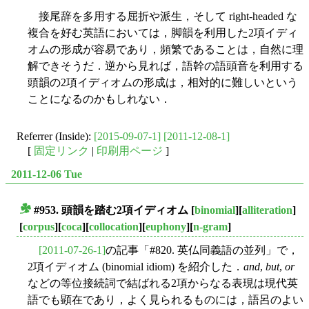
接尾辞を多用する屈折や派生，そして right-headed な
複合を好む英語においては，脚韻を利用した2項イディ
オムの形成が容易であり，頻繁であることは，自然に理
解できそうだ．逆から見れば，語幹の語頭音を利用する
頭韻の2項イディオムの形成は，相対的に難しいという
ことになるのかもしれない．
Referrer (Inside):
[2015-09-07-1]
[2011-12-08-1]
[
固定リンク
|
印刷用ページ
]
2011-12-06 Tue
#953. 頭韻を踏む2項イディオム
[
binomial
][
alliteration
]
■
[
corpus
][
coca
][
collocation
][
euphony
][
n-gram
]
[2011-07-26-1]
の記事「#820. 英仏同義語の並列」で，
2項イディオム (binomial idiom) を紹介した．
and
,
but
,
or
などの等位接続詞で結ばれる2項からなる表現は現代英
語でも顕在であり，よく見られるものには，語呂のよい