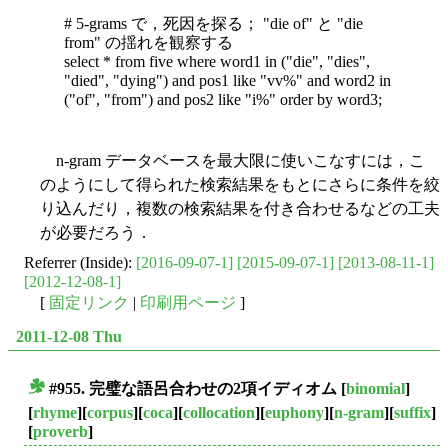
# 5-grams で，死因を探る； "die of" と "die
from" の揺れを観察する
select * from five where word1 in ("die", "dies",
"died", "dying") and pos1 like "vv%" and word2 in
("of", "from") and pos2 like "i%" order by word3;
n-gram データベースを最大限に使いこなすには，こ
のようにして得られた検索結果をもとにさらに条件を絞
り込んだり，複数の検索結果を付き合わせるなどの工夫
が必要だろう．
Referrer (Inside):
[2016-09-07-1]
[2015-09-07-1]
[2013-08-11-1]
[2012-12-08-1]
[
固定リンク
|
印刷用ページ
]
2011-12-08 Thu
#955. 完璧な語呂合わせの2項イディオム
[
binomial
]
■
[
rhyme
][
corpus
][
coca
][
collocation
][
euphony
][
n-gram
][
suffix
]
[
proverb
]