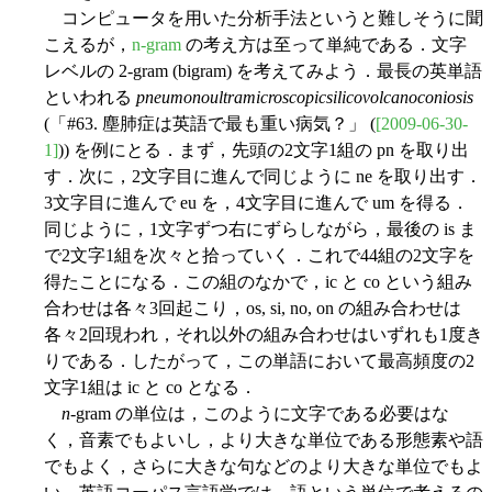
コンピュータを用いた分析手法というと難しそうに聞
こえるが，
n-gram
の考え方は至って単純である．文字
レベルの 2-gram (bigram) を考えてみよう．最長の英単語
といわれる
pneumonoultramicroscopicsilicovolcanoconiosis
(「#63. 塵肺症は英語で最も重い病気？」 (
[2009-06-30-
1]
)) を例にとる．まず，先頭の2文字1組の pn を取り出
す．次に，2文字目に進んで同じように ne を取り出す．
3文字目に進んで eu を，4文字目に進んで um を得る．
同じように，1文字ずつ右にずらしながら，最後の is ま
で2文字1組を次々と拾っていく．これで44組の2文字を
得たことになる．この組のなかで，ic と co という組み
合わせは各々3回起こり，os, si, no, on の組み合わせは
各々2回現われ，それ以外の組み合わせはいずれも1度き
りである．したがって，この単語において最高頻度の2
文字1組は ic と co となる．
n
-gram の単位は，このように文字である必要はな
く，音素でもよいし，より大きな単位である形態素や語
でもよく，さらに大きな句などのより大きな単位でもよ