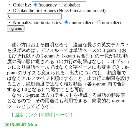
・ Order by:
frequency
alphabet
・ Display the first
n
-lines (Note: 0 means unlimited):
・ Normalization in statistics:
unnormalized
normalized
使い方はおよそ自明だろう．適当な長さの英文テキスト
を投げ込めば，デフォルトでは単語ベースの 3-gram （お
よびそれ以下の 2-gram と 1-gram も含む）の一覧が絶対頻
度の高い順に返される（出力行の制限はなし）．オプショ
ンにより単語ベースではなく文字ベースにも変更でき，
n
-
gram のサイズも変えられる．出力については，頻度順で
はなくアルファベット順にすること，出力行に制限を設け
ること，絶対頻度ではなく相対頻度（各
n
-gram 内で合計
すると1.0となる）で返すことも可能．
なお，1-gram は入力テキストを構成する単語の頻度表
となるので，その用途にも利用できる．簡易的な
n
-gram
ツールとしてどうぞ．
[
固定リンク
|
印刷用ページ
]
2015-09-07 Mon