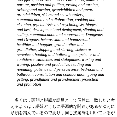
nurture
,
pushing and pulling
,
tossing and turning
,
twisting and turning
,
grandchildren and great-
grandchildren
,
skiers and snowboarders
,
communication and collaboration
,
cooking and
cleaning
,
psychiatrists and psychologists
,
biggest
and best
,
development and deployment
,
slipping and
sliding
,
communication and cooperation
,
Dungeons
and Dragons
,
heterosexual and homosexual
,
healthier and happier
,
grandmother and
grandfather
,
stopping and starting
,
sixteen or
seventeen
,
hooting and hollering
,
competence and
confidence
,
stalactites and stalagmites
,
waxing and
waning
,
positive and productive
,
reading and
rereading
,
patience and perseverance
,
bedroom and
bathroom
,
consultation and collaboration
,
going and
getting
,
grandfather and grandmother
,
protection
and promotion
多くは，頭韻と脚韻が語呂として偶然に一致したと考
えるよりは，語幹どうしに語源的な関連があるがゆえに
頭韻を踏んでいるのであり，同じ接尾辞を用いているが