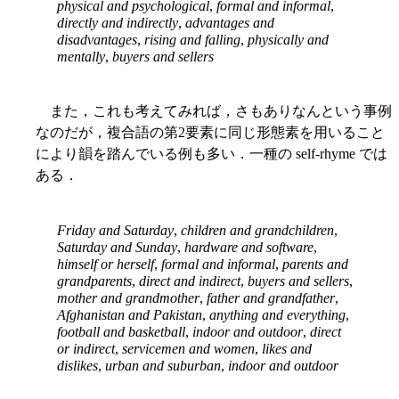
physical and psychological
,
formal and informal
,
directly and indirectly
,
advantages and
disadvantages
,
rising and falling
,
physically and
mentally
,
buyers and sellers
また，これも考えてみれば，さもありなんという事例
なのだが，複合語の第2要素に同じ形態素を用いること
により韻を踏んでいる例も多い．一種の self-rhyme では
ある．
Friday and Saturday
,
children and grandchildren
,
Saturday and Sunday
,
hardware and software
,
himself or herself
,
formal and informal
,
parents and
grandparents
,
direct and indirect
,
buyers and sellers
,
mother and grandmother
,
father and grandfather
,
Afghanistan and Pakistan
,
anything and everything
,
football and basketball
,
indoor and outdoor
,
direct
or indirect
,
servicemen and women
,
likes and
dislikes
,
urban and suburban
,
indoor and outdoor