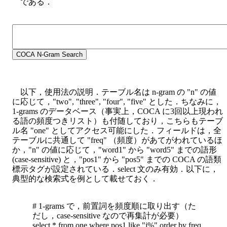
である．
以下，使用法の説明．テーブル名は n-gram の "n" の値
に応じて，"two", "three", "four", "five" とした．ちなみに，
1-grams のデータベース（事実上，COCA に3回以上現われ
る語の頻度つきリスト）も付随しており，こちらもテーブ
ル名 "one" としてアクセス可能にした．フィールドは，全
テーブルに共通して "freq" （頻度）があてがわれているほ
か，"n" の値に応じて，"word1" から "word5" までの語形
(case-sensitive) と，"pos1" から "pos5" までの COCA の語類
標示タグが設定されている．select 文のみ有効．以下に，
典型的な検索式を例として載せておく．
# 1-grams で，前置詞を頻度順に取り出す（た
だし，case-sensitive なので再集計が必要）
select * from one where pos1 like "i%" order by freq