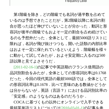
第1階級を除き，どの階級でも名詞が過半数を占めて
いるのは予想できたことだが，第2階級以降に名詞の割
合が思ったほど伸びていないことが分かった．動詞と形
容詞が後半の階級でもおよそ一定の割合を占め続けてい
るのも予想外だった．全体として，最頻5000語リストに
限れば，名詞が飛び抜けつつも，開いた語類の内部比率
はおよそ一定に保たれているといえよう．階級幅を様々
に動かして試してみたが，およそ安定期に入るのは500
語以降と見てよさそうだ．
[2011-02-16-1]
の記事で中英語期のフランス借用語の
品詞別割合をみたが，全体としての形容詞比率は0.1768
だった．今回の現代英語の最頻5000語では，全体として
の形容詞比率は0.1678．比べて意味のある数値かどうか
は分からないが，英語（言語？）における品詞別比率の
「安定感」のようなものはあるのだろうか．
COCA に基づくもの以外にオンラインで入手できる
最頻英単語リストについては
[2010-03-01-1]
の記事を参