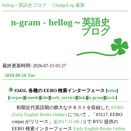
hellog～英語史ブログ
ChangeLog 最新
n-gram -
hellog～英語史
ブログ
最終更新時間: 2026-07-15 01:27
2018-09-18 Tue
#3431. 各種の EEBO 検索インターフェース
[
eebo
]
■
[
corpus
][
emode
][
site
][
web_service
][
link
][
n-gram
][
kwic
]
初期近代英語期の膨大なテキストを収録した
EEBO
(Early English Books Online)
について，「#3117. EEBO
corpus がリリース」 (
[2017-11-08-1]
) で BYU 提供の
EEBO 検索インターフェース
Early English Books Online