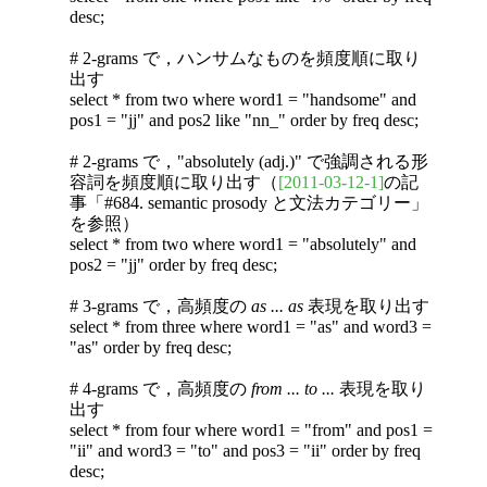
desc;
# 2-grams で，ハンサムなものを頻度順に取り
出す
select * from two where word1 = "handsome" and
pos1 = "jj" and pos2 like "nn_" order by freq desc;
# 2-grams で，"absolutely (adj.)" で強調される形
容詞を頻度順に取り出す（
[2011-03-12-1]
の記
事「#684. semantic prosody と文法カテゴリー」
を参照）
select * from two where word1 = "absolutely" and
pos2 = "jj" order by freq desc;
# 3-grams で，高頻度の
as ... as
表現を取り出す
select * from three where word1 = "as" and word3 =
"as" order by freq desc;
# 4-grams で，高頻度の
from ... to ...
表現を取り
出す
select * from four where word1 = "from" and pos1 =
"ii" and word3 = "to" and pos3 = "ii" order by freq
desc;