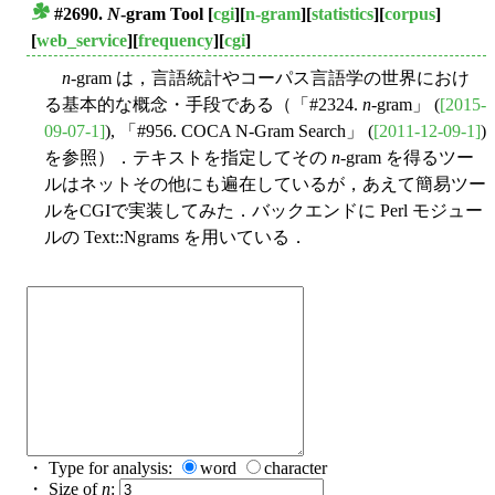
#2690.
N
-gram Tool
[
cgi
][
n-gram
][
statistics
][
corpus
]
■
[
web_service
][
frequency
][
cgi
]
n
-gram は，言語統計やコーパス言語学の世界におけ
る基本的な概念・手段である（「#2324.
n
-gram」 (
[2015-
09-07-1]
), 「#956. COCA N-Gram Search」 (
[2011-12-09-1]
)
を参照）．テキストを指定してその
n
-gram を得るツー
ルはネットその他にも遍在しているが，あえて簡易ツー
ルをCGIで実装してみた．バックエンドに Perl モジュー
ルの Text::Ngrams を用いている．
・ Type for analysis:
word
character
・ Size of
n
: