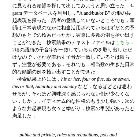
に見られる頭韻を探して出してみようと思い立った．3-
gram データベースを利用し，"A and/but/or B" の形の共
起表現を探った．話者の意識していないところでも，頭
韻は日常表現のなかに相当活用されているはずだとの予
想のもとでの検索だったが，実際に多数の例を拾い出す
ことができた．検索結果のテキストファイルは
こちら
．
2項の語頭の子音字が一致しているものを取り出しただ
けなので，それが表わす子音が一致しているとは限ら
ず，注意が必要である．それでも，相当数の生きた日常
的な頭韻の例を拾い出すことができた．
検索結果上位には，
his or her
,
four or five
,
six or seven
,
this or that
,
Saturday and Sunday
など，なるほどとは思わ
せるが，それほど興味深く感じられない例が少なくな
い．しかし，イディオム的な性格のもう少し強い，次の
ような共起表現も次々と挙がり，検索の甲斐があったと
満足した．
public and private
,
rules and regulations
,
pots and