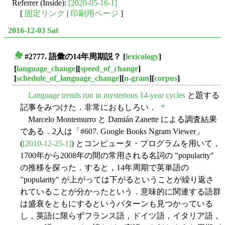
Referrer (Inside):
[2020-05-16-1]
[
固定リンク
|
印刷用ページ
]
2016-12-03 Sat
#2777. 語彙の14年周期説？
[
lexicology
]
■
[
language_change
][
speed_of_change
]
[
schedule_of_language_change
][
n-gram
][
corpus
]
Language trends run in mysterious 14-year cycles
と題する
記事をみつけた．非常におもしろい．
*
Marcelo Montemurro と Damián Zanette による調査結果
である．2人は「#607. Google Books Ngram Viewer」
(
[2010-12-25-1]
) とコンピュータ・プログラムを用いて，
1700年から2008年の間の常用される名詞の "popularity"
の推移を探った．すると，14年周期で英単語の
"popularity" が上がっては下がるということが繰り返さ
れていることが分かったという．意味的に関連する語群
は盛衰をともにするというパターンも見つかっている
し，英語に限らずフランス語，ドイツ語，イタリア語，