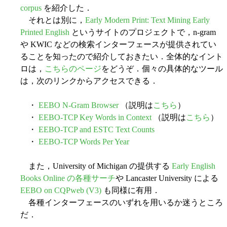
corpus
を紹介した．
それとは別に，
Early Modern Print: Text Mining Early
Printed English
というサイトのプロジェクトで，n-gram
や KWIC などの検索インターフェースが提供されてい
ることを知ったので紹介しておきたい．全体的なイント
ロは，
こちらのページ
をどうぞ．個々の具体的なツール
は，次のリンクからアクセスできる．
・
EEBO N-Gram Browser
（説明は
こちら
）
・
EEBO-TCP Key Words in Context
（説明は
こちら
）
・
EEBO-TCP and ESTC Text Counts
・
EEBO-TCP Words Per Year
また，University of Michigan の提供する
Early English
Books Online の各種サーチ
や Lancaster University による
EEBO on CQPweb (V3)
も同様に有用．
各種インターフェースのいずれを用いるか迷うところ
だ．