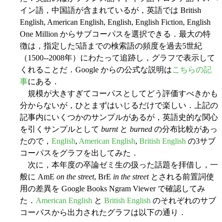
イン語，中国語が含まれているが，英語では British
English, American English, English, English Fiction, English
One Million からサブコーパスを選択できる．最大の特
徴は，指定した5語までの検索語の頻度を過去5世紀
（1500--2008年）にわたって追跡し，グラフで表示して
くれることだ．Google からの公式な説明は
こちらの記
事
にある．
規模が大きすぎてコーパスとしてどう評価すべきかも
分からないが，ひとまずはいじるだけで楽しい．上記の
記事内にいくつかのサンプルがあるが，英語史的な関心
を引くサンプルとして
burnt
と
burned
の分布比較があっ
たので，
English
,
American English
,
British English
の3サブ
コーパスをグラフを出してみた．
次に，本年度の卒論ゼミ生の扱った話題を拝借し，一
般に AmE
on the street
, BrE
in the street
とされる前置詞使
用の差異を Google Books Ngram Viewer で確認してみ
た．
American English
と
British English
のそれぞれのサブ
コーパスから出力されたグラフは以下の通り．