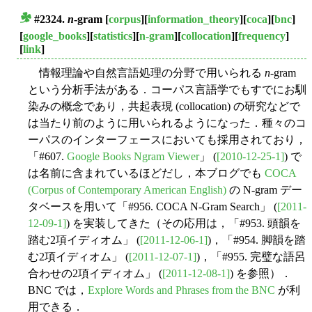
#2324.
n
-gram
[
corpus
][
information_theory
][
coca
][
bnc
]
■
[
google_books
][
statistics
][
n-gram
][
collocation
][
frequency
]
[
link
]
情報理論や自然言語処理の分野で用いられる
n
-gram
という分析手法がある．コーパス言語学でもすでにお馴
染みの概念であり，共起表現 (collocation) の研究などで
は当たり前のように用いられるようになった．種々のコ
ーパスのインターフェースにおいても採用されており，
「#607.
Google Books Ngram Viewer
」 (
[2010-12-25-1]
) で
は名前に含まれているほどだし，本ブログでも
COCA
(Corpus of Contemporary American English)
の N-gram デー
タベースを用いて「#956. COCA N-Gram Search」 (
[2011-
12-09-1]
) を実装してきた（その応用は，「#953. 頭韻を
踏む2項イディオム」 (
[2011-12-06-1]
)，「#954. 脚韻を踏
む2項イディオム」 (
[2011-12-07-1]
)，「#955. 完璧な語呂
合わせの2項イディオム」 (
[2011-12-08-1]
) を参照）．
BNC では，
Explore Words and Phrases from the BNC
が利
用できる．