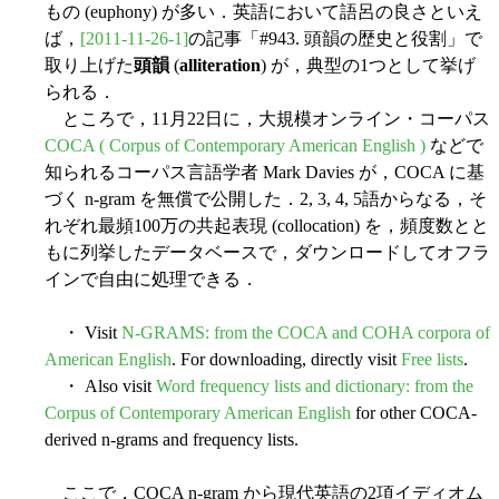
もの (euphony) が多い．英語において語呂の良さといえ
ば，
[2011-11-26-1]
の記事「#943. 頭韻の歴史と役割」で
取り上げた
頭韻
(
alliteration
) が，典型の1つとして挙げ
られる．
ところで，11月22日に，大規模オンライン・コーパス
COCA ( Corpus of Contemporary American English )
などで
知られるコーパス言語学者 Mark Davies が，COCA に基
づく n-gram を無償で公開した．2, 3, 4, 5語からなる，そ
れぞれ最頻100万の共起表現 (collocation) を，頻度数とと
もに列挙したデータベースで，ダウンロードしてオフラ
インで自由に処理できる．
・ Visit
N-GRAMS: from the COCA and COHA corpora of
American English
. For downloading, directly visit
Free lists
.
・ Also visit
Word frequency lists and dictionary: from the
Corpus of Contemporary American English
for other COCA-
derived n-grams and frequency lists.
ここで，COCA n-gram から現代英語の2項イディオム