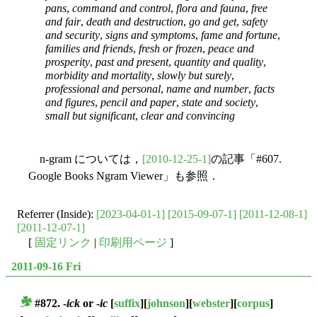
pans
,
command and control
,
flora and fauna
,
free
and fair
,
death and destruction
,
go and get
,
safety
and security
,
signs and symptoms
,
fame and fortune
,
families and friends
,
fresh or frozen
,
peace and
prosperity
,
past and present
,
quantity and quality
,
morbidity and mortality
,
slowly but surely
,
professional and personal
,
name and number
,
facts
and figures
,
pencil and paper
,
state and society
,
small but significant
,
clear and convincing
n-gram については，
[2010-12-25-1]
の記事「#607.
Google Books Ngram Viewer」も参照．
Referrer (Inside):
[2023-04-01-1]
[2015-09-07-1]
[2011-12-08-1]
[2011-12-07-1]
[
固定リンク
|
印刷用ページ
]
2011-09-16 Fri
#872. -
ick
or -
ic
[
suffix
][
johnson
][
webster
][
corpus
]
■