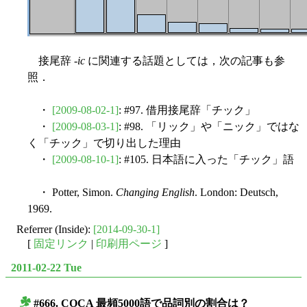
接尾辞 -
ic
に関連する話題としては，次の記事も参
照．
・
[2009-08-02-1]
: #97. 借用接尾辞「チック」
・
[2009-08-03-1]
: #98. 「リック」や「ニック」ではな
く「チック」で切り出した理由
・
[2009-08-10-1]
: #105. 日本語に入った「チック」語
・ Potter, Simon.
Changing English
. London: Deutsch,
1969.
Referrer (Inside):
[2014-09-30-1]
[
固定リンク
|
印刷用ページ
]
2011-02-22 Tue
#666. COCA 最頻5000語で品詞別の割合は？
■