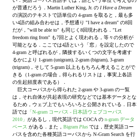
い．英語コーパス言語学では，語という単位で考えるの
が普通だろう．Martin Luther King, Jr. の
I Have a Dream
の演説のテキストで語単位の 4-gram を取ると，最も多
い4語の組み合わせは，予想通り "I have a dream" の8回
だが，"will be able to" も同じく8回現われる．"Let
freedom ring from" も7回とよく現われる，等々の分析が
可能となる．ここでは4語という「窓」を設定したので
4-gram と呼ばれるが，隣接するいくつの文字を考慮す
るかにより 1-gram (unigram), 2-gram (bigram), 3-gram
(trigram)，そして 5-gram 以上ももちろん考えることがで
きる（1-gram の場合，得られるリストは，事実上各語
の生起頻度表である）．
巨大コーパスから得られた 2-gram や 3-gram の一覧
は，それ自体が共起表現の研究などでは基本データとな
るため，ウェブ上でもいろいろと公開されている．日本
語では
「N-gram コーパス - 日本語ウェブコーパス
2010」
があるし，現代英語では COCA の
n-gram データ
ベース
がある．また，
Bigram
Plus
では，歴史英語コー
パスを含めた各種英語コーパスから N-Gram Search を行