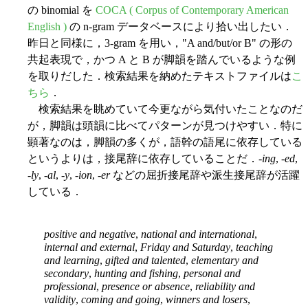
の binomial を
COCA ( Corpus of Contemporary American
English )
の n-gram データベースにより拾い出したい．
昨日と同様に，3-gram を用い，"A and/but/or B" の形の
共起表現で，かつ A と B が脚韻を踏んでいるような例
を取りだした．検索結果を納めたテキストファイルは
こ
ちら
．
検索結果を眺めていて今更ながら気付いたことなのだ
が，脚韻は頭韻に比べてパターンが見つけやすい．特に
顕著なのは，脚韻の多くが，語幹の語尾に依存している
というよりは，接尾辞に依存していることだ．-
ing
, -
ed
,
-
ly
, -
al
, -
y
, -
ion
, -
er
などの屈折接尾辞や派生接尾辞が活躍
している．
positive and negative
,
national and international
,
internal and external
,
Friday and Saturday
,
teaching
and learning
,
gifted and talented
,
elementary and
secondary
,
hunting and fishing
,
personal and
professional
,
presence or absence
,
reliability and
validity
,
coming and going
,
winners and losers
,