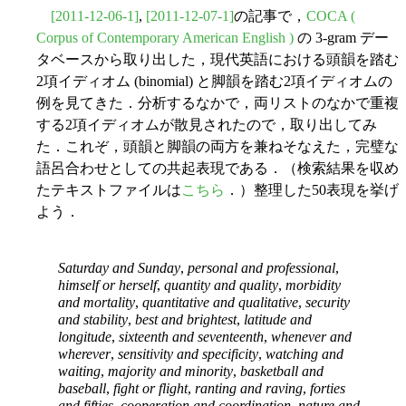
[2011-12-06-1]
,
[2011-12-07-1]
の記事で，
COCA (
Corpus of Contemporary American English )
の 3-gram デー
タベースから取り出した，現代英語における頭韻を踏む
2項イディオム (binomial) と脚韻を踏む2項イディオムの
例を見てきた．分析するなかで，両リストのなかで重複
する2項イディオムが散見されたので，取り出してみ
た．これぞ，頭韻と脚韻の両方を兼ねそなえた，完璧な
語呂合わせとしての共起表現である．（検索結果を収め
たテキストファイルは
こちら
．）整理した50表現を挙げ
よう．
Saturday and Sunday
,
personal and professional
,
himself or herself
,
quantity and quality
,
morbidity
and mortality
,
quantitative and qualitative
,
security
and stability
,
best and brightest
,
latitude and
longitude
,
sixteenth and seventeenth
,
whenever and
wherever
,
sensitivity and specificity
,
watching and
waiting
,
majority and minority
,
basketball and
baseball
,
fight or flight
,
ranting and raving
,
forties
and fifties
,
cooperation and coordination
,
nature and