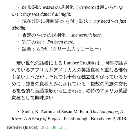
・
be
動詞の
was
/
is
の規則化（
were
/
are
は用いられな
い）:
they was dancin' all night.
・ 現在分詞に接頭辞
a
- を付す語法：
my head was just
a'boilin.
・ 否定の
were
の規則化：
she weren't here.
・ 完了の
be
：
I'm been there.
・ 語彙：
ellick
（クリーム入りコーヒー）
若い世代の話者による Lumbee English は，同郡で話さ
れているアフリカ系アメリカ人の英語変種と重なる部分
も多いようだが，それでも十分な独立性を保っているた
めに，独自の変種とみなされている．複数の民族の交わ
る複合的な言語接触から生まれた，独特のアメリカ英語
変種として興味深い．
・ Smith, K. Aaron and Susan M. Kim.
This Language, A
River: A History of English.
Peterborough: Broadview P, 2018.
Referrer (Inside):
[2021-08-12-1]