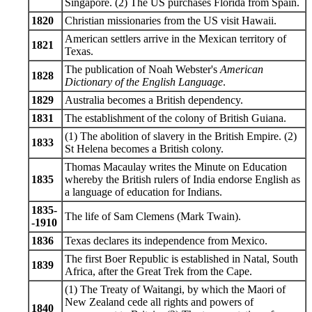
Singapore. (2) The US purchases Florida from Spain.
1820
Christian missionaries from the US visit Hawaii.
American settlers arrive in the Mexican territory of
1821
Texas.
The publication of Noah Webster's
American
1828
Dictionary of the English Language
.
1829
Australia becomes a British dependency.
1831
The establishment of the colony of British Guiana.
(1) The abolition of slavery in the British Empire. (2)
1833
St Helena becomes a British colony.
Thomas Macaulay writes the Minute on Education
1835
whereby the British rulers of India endorse English as
a language of education for Indians.
1835-
The life of Sam Clemens (Mark Twain).
-1910
1836
Texas declares its independence from Mexico.
The first Boer Republic is established in Natal, South
1839
Africa, after the Great Trek from the Cape.
(1) The Treaty of Waitangi, by which the Maori of
New Zealand cede all rights and powers of
1840