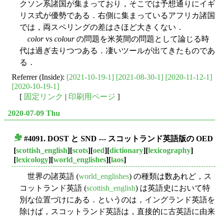
クソン系諸国が集まっており，そこでは予想通りにイギ
リス式が優勢である．右側に集まっているアフリカ諸国
では，両スペリングの差はさほど大きくない．
color
vs
colour
の問題を米英間の問題として論じる時
代は過ぎ去りつつある．凄いツールが出てきたものであ
る．
Referrer (Inside):
[2021-10-19-1]
[2021-08-30-1]
[2020-11-12-1]
[2020-10-19-1]
[
固定リンク
|
印刷用ページ
]
2020-07-09 Thu
#4091. DOST と SND --- スコットランド英語版の OED
■
[
scottish_english
][
scots
][
oed
][
dictionary
][
lexicography
]
[
lexicology
][
world_englishes
][
laos
]
世界の諸英語 (
world_englishes
) の種類は数あれど，ス
コットランド英語 (
scottish_english
) は英語史において特
別な位置づけにある．というのは，イングランド英語を
除けば，スコットランド英語は，直接的に古英語に由来