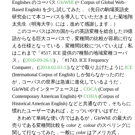
Englishes のコーパス
GloWbE
(= Corpus of Global Web-
Based English) を少し試してみた．（先日の駒場英語史
研究会にて本コーパスを導入していただきました菊地翔
太先生（明海大学）には，改めて感謝します．）
このコーパスは20カ国からの英語変種を総合した19億
語からなる巨大コーパスで，変種間の比較が容易に行な
える仕様となっている．変種間比較についていえば，私
はこれまで「#517. ICE 提供の7種類の地域変種コーパ
ス」 (
[2010-09-26-1]
)，「#1743. ICE Frequency
Comparer」 (
[2014-02-03-1]
) などで取り上げたように
ICE
(International Corpus of English) しか知らなかったのだ
が，コーパスの世界は急速に進化しているようだ．
GloWbE のインターフェースは，
COCA
(Corpus of
Contemporary American English) や
COHA
(Corpus of
Historical American English) などと共通なので，そちらに
慣れたユーザーであれば，とっついやすいはずだ．
きわめて単純な使い方ではあるが，GloWbE の最大の
売りである変種間比較を
color
と
colour
のスペリングに
関して行なってみた．一般に
color
はアメリカ式，