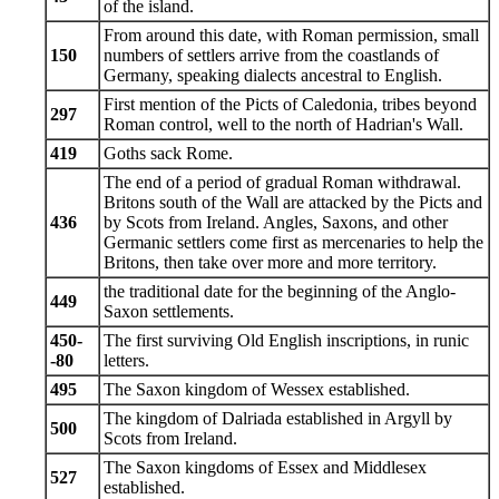
of the island.
From around this date, with Roman permission, small
150
numbers of settlers arrive from the coastlands of
Germany, speaking dialects ancestral to English.
First mention of the Picts of Caledonia, tribes beyond
297
Roman control, well to the north of Hadrian's Wall.
419
Goths sack Rome.
The end of a period of gradual Roman withdrawal.
Britons south of the Wall are attacked by the Picts and
436
by Scots from Ireland. Angles, Saxons, and other
Germanic settlers come first as mercenaries to help the
Britons, then take over more and more territory.
the traditional date for the beginning of the Anglo-
449
Saxon settlements.
450-
The first surviving Old English inscriptions, in runic
-80
letters.
495
The Saxon kingdom of Wessex established.
The kingdom of Dalriada established in Argyll by
500
Scots from Ireland.
The Saxon kingdoms of Essex and Middlesex
527
established.