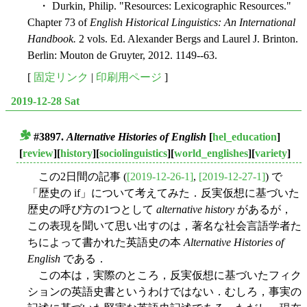
・ Durkin, Philip. "Resources: Lexicographic Resources."
Chapter 73 of
English Historical Linguistics: An International
Handbook.
2 vols. Ed. Alexander Bergs and Laurel J. Brinton.
Berlin: Mouton de Gruyter, 2012. 1149--63.
[
固定リンク
|
印刷用ページ
]
2019-12-28 Sat
#3897.
Alternative Histories of English
[
hel_education
]
■
[
review
][
history
][
sociolinguistics
][
world_englishes
][
variety
]
この2日間の記事 (
[2019-12-26-1]
,
[2019-12-27-1]
) で
「歴史の if」について考えてみた．反実仮想に基づいた
歴史の呼び方の1つとして
alternative history
があるが，
この表現を聞いて思い出すのは，著名な社会言語学者た
ちによって書かれた英語史の本
Alternative Histories of
English
である．
この本は，実際のところ，反実仮想に基づいたフィク
ションの英語史書というわけではない．むしろ，事実の