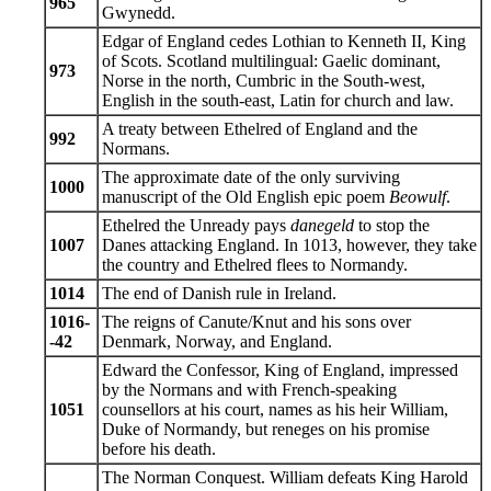
965
Gwynedd.
Edgar of England cedes Lothian to Kenneth II, King
of Scots. Scotland multilingual: Gaelic dominant,
973
Norse in the north, Cumbric in the South-west,
English in the south-east, Latin for church and law.
A treaty between Ethelred of England and the
992
Normans.
The approximate date of the only surviving
1000
manuscript of the Old English epic poem
Beowulf
.
Ethelred the Unready pays
danegeld
to stop the
1007
Danes attacking England. In 1013, however, they take
the country and Ethelred flees to Normandy.
1014
The end of Danish rule in Ireland.
1016-
The reigns of Canute/Knut and his sons over
-42
Denmark, Norway, and England.
Edward the Confessor, King of England, impressed
by the Normans and with French-speaking
1051
counsellors at his court, names as his heir William,
Duke of Normandy, but reneges on his promise
before his death.
The Norman Conquest. William defeats King Harold