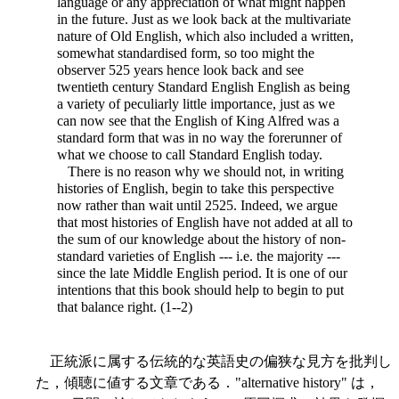
language or any
appreciation of what might happen
in the future. Just as we look back at the multivariate
nature of Old English, which also included a written,
somewhat standardised form, so too might the
observer 525 years hence look back and see
twentieth century Standard English English as being
a variety of peculiarly little importance, just as we
can now see that the English of King Alfred was a
standard form that was in no way the forerunner of
what we choose to call Standard English today.
There is no reason why we should not, in writing
histories of English, begin to take this perspective
now rather than wait until 2525. Indeed, we argue
that most histories of English have not added at all to
the sum of our knowledge about the history of non-
standard varieties of English --- i.e. the majority ---
since the late Middle English period. It is one of our
intentions that this book should help to begin to put
that balance right. (1--2)
正統派に属する伝統的な英語史の偏狭な見方を批判し
た，傾聴に値する文章である．"alternative history" は，