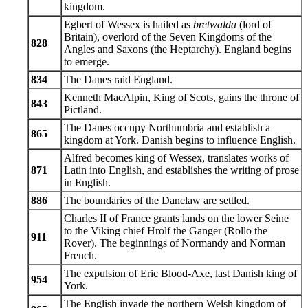
kingdom.
Egbert of Wessex is hailed as
bretwalda
(lord of
Britain), overlord of the Seven Kingdoms of the
828
Angles and Saxons (the Heptarchy). England begins
to emerge.
834
The Danes raid England.
Kenneth MacAlpin, King of Scots, gains the throne of
843
Pictland.
The Danes occupy Northumbria and establish a
865
kingdom at York. Danish begins to influence English.
Alfred becomes king of Wessex, translates works of
871
Latin into English, and establishes the writing of prose
in English.
886
The boundaries of the Danelaw are settled.
Charles II of France grants lands on the lower Seine
to the Viking chief Hrolf the Ganger (Rollo the
911
Rover). The beginnings of Normandy and Norman
French.
The expulsion of Eric Blood-Axe, last Danish king of
954
York.
The English invade the northern Welsh kingdom of