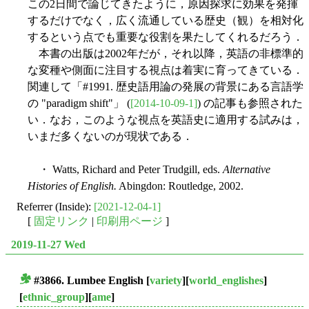
この2日間で論じてきたように，原因探求に効果を発揮
するだけでなく，広く流通している歴史（観）を相対化
するという点でも重要な役割を果たしてくれるだろう．
本書の出版は2002年だが，それ以降，英語の非標準的
な変種や側面に注目する視点は着実に育ってきている．
関連して「#1991. 歴史語用論の発展の背景にある言語学
の "paradigm shift"」 (
[2014-10-09-1]
) の記事も参照された
い．なお，このような視点を英語史に適用する試みは，
いまだ多くないのが現状である．
・ Watts, Richard and Peter Trudgill, eds.
Alternative
Histories of English.
Abingdon: Routledge, 2002.
Referrer (Inside):
[2021-12-04-1]
[
固定リンク
|
印刷用ページ
]
2019-11-27 Wed
#3866. Lumbee English
[
variety
][
world_englishes
]
■
[
ethnic_group
][
ame
]