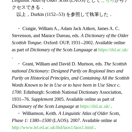
Linguistic Atlas of Older Scots
(LAOS) として
こちら
からア
クセスできる．
以上，Durkin (1152--53) を参照して執筆した．
・ Craigie, William A., Adam Jack Aitken, James A. C.
Stevenson, and Marace Dareau, eds.
A Dictionary of the Older
Scottish Tongue
. Oxford: OUP, 1931--2002. Available online
as part of
Dictionary of the Scots Language
at
https://dsl.ac.uk/
.
・ Grant, William and David D. Murison, eds.
The Scottish
national Dictionary: Designed Partly on Regional lines and
Partly on Historical Principles, and Containing All the Scottish
Words Known to be in Use or to have been in Use Since c.
1700.
Edinburgh: Scottish National Dictionary Association,
1931--76.
Supplement
2005. Available online as part of
Dictionary of the Scots Language
at
https://dsl.ac.uk/
.
・ Williamson, Keith.
A Linguistic Atlas of Older Scots,
Phase 1: 1380--1500
(LAOS). 2007. Available online at
http://www.lel.ed.ac.uk/ihd/laos1/laos1.html
.