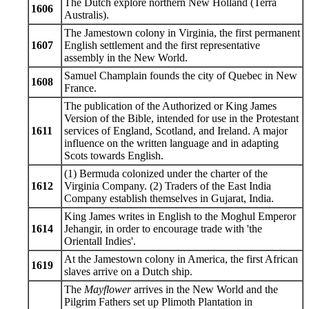
The Dutch explore northern New Holland (Terra
1606
Australis).
The Jamestown colony in Virginia, the first permanent
1607
English settlement and the first representative
assembly in the New World.
Samuel Champlain founds the city of Quebec in New
1608
France.
The publication of the Authorized or King James
Version of the Bible, intended for use in the Protestant
1611
services of England, Scotland, and Ireland. A major
influence on the written language and in adapting
Scots towards English.
(1) Bermuda colonized under the charter of the
1612
Virginia Company. (2) Traders of the East India
Company establish themselves in Gujarat, India.
King James writes in English to the Moghul Emperor
1614
Jehangir, in order to encourage trade with 'the
Orientall Indies'.
At the Jamestown colony in America, the first African
1619
slaves arrive on a Dutch ship.
The
Mayflower
arrives in the New World and the
Pilgrim Fathers set up Plimoth Plantation in