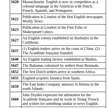
1620
Massachusetts. English is now in competition as a
colonial language in the Americas with Dutch,
French, Spanish, and Portuguese.
Publication in London of the first English newspaper,
1622
Weekly News
.
Publication in London of the First Folio of
1623
Shakespeare's plays.
An English colony established on Barbados in the
1627
Caribbean.
(1) English traders arrive on the coast of China. (2)
1637
The Académie française founded.
1640
An English trading factory established at Madras.
1647
The Bahamas colonized by settlers from Bermuda.
1652
The first Dutch settlers arrive in southern Africa.
1655
England acquires Jamaica from Spain.
The East India Company annexes St Helena in the
1659
south Atlantic.
John Dryden expresses his admiration for the
1660
Académie française and its work in 'fixing' French
and wishes for something similar to serve English.