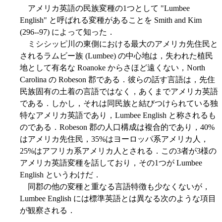
アメリカ英語の民族変種の1つとして "Lumbee
English" と呼ばれる変種があることを Smith and Kim
(296--97) によって知った．
ミシシッピ川の東側における最大のアメリカ先住民と
されるラムビー族 (Lumbee) の中心地は，失われた植民
地として有名な Roanoke からさほど遠くない，North
Carolina の Robeson 郡である．彼らの話す言語は，先住
民族固有の土着の言語ではなく，あくまでアメリカ英語
である．しかし，それは同民族と結びつけられている独
特なアメリカ英語であり，Lumbee English と称されるも
のである．Robeson 郡の人口構成は複合的であり，40%
はアメリカ先住民，35%はヨーロッパ系アメリカ人，
25%はアフリカ系アメリカ人とされる．この3者が3様の
アメリカ英語変種を話しており，その1つが Lumbee
English というわけだ．
同郡の他の変種と重なる言語特徴も少なくないが，
Lumbee English には標準英語とは異なる次のような項目
が観察される．