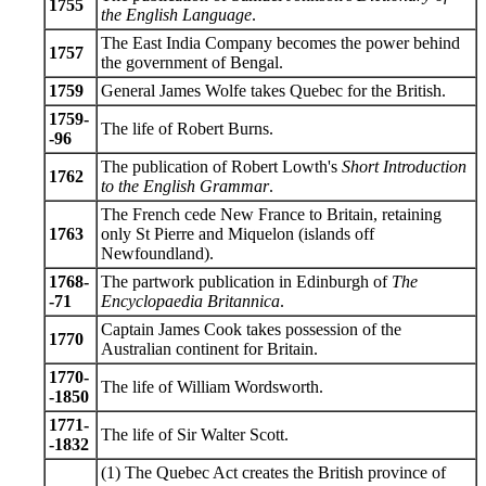
1755
the English Language
.
The East India Company becomes the power behind
1757
the government of Bengal.
1759
General James Wolfe takes Quebec for the British.
1759-
The life of Robert Burns.
-96
The publication of Robert Lowth's
Short Introduction
1762
to the English Grammar
.
The French cede New France to Britain, retaining
1763
only St Pierre and Miquelon (islands off
Newfoundland).
1768-
The partwork publication in Edinburgh of
The
-71
Encyclopaedia Britannica
.
Captain James Cook takes possession of the
1770
Australian continent for Britain.
1770-
The life of William Wordsworth.
-1850
1771-
The life of Sir Walter Scott.
-1832
(1) The Quebec Act creates the British province of