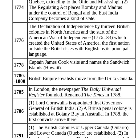
Quebec, extending to the Ohio and Mississippi. (2)
1774
The Regulating Act places Bombay and Madras
under the control of Bengal and the East India
Company becomes a kind of state.
The Declaration of Independence by thirteen British
colonies in North America and the start of the
American War of Independence (1776--83) which
1776
created the United States of America, the first nation
outside the British Isles with English as its principal
language.
Captain James Cook visits and names the Sandwich
1778
Islands (Hawaii).
1780-
British Empire loyalists move from the US to Canada.
-1800
In London, the newspaper
The Daily Universal
1785
Register
founded. Renamed
The Times
in 1788.
(1) Lord Cornwallis is appointed first Governor-
General of British India. (2) A British penal colony is
1786
established at Botany Bay in Australia. In 1788, the
first convicts arrive there.
(1) The British colonies of Upper Canada (Ontario)
and Lower Canada (Quebec) are established. (2) In
1791