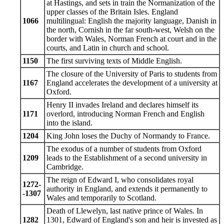
at Hastings, and sets in train the Normanization of the
upper classes of the Britain Isles. England
1066
multilingual: English the majority language, Danish in
the north, Cornish in the far south-west, Welsh on the
border with Wales, Norman French at court and in the
courts, and Latin in church and school.
1150
The first surviving texts of Middle English.
The closure of the University of Paris to students from
1167
England accelerates the development of a university at
Oxford.
Henry II invades Ireland and declares himself its
1171
overlord, introducing Norman French and English
into the island.
1204
King John loses the Duchy of Normandy to France.
The exodus of a number of students from Oxford
1209
leads to the Establishment of a second university in
Cambridge.
The reign of Edward I, who consolidates royal
1272-
authority in England, and extends it permanently to
-1307
Wales and temporarily to Scotland.
Death of Llewelyn, last native prince of Wales. In
1282
1301, Edward of England's son and heir is invested as