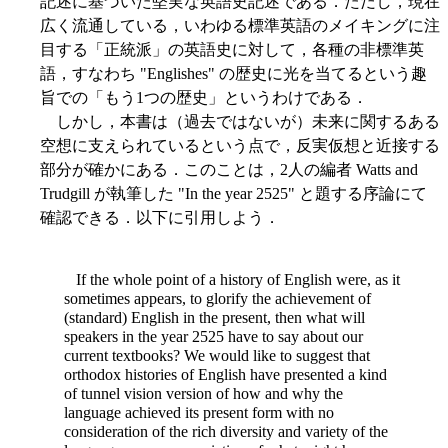
記述に基づいた堅実な英語史記述である．ただし，現在
広く流通している，いわゆる標準英語のメイキングに注
目する「正統派」の英語史に対して，各種の非標準英
語，すなわち "Englishes" の歴史に光を当てるという趣
旨での「もう1つの歴史」というわけである．
しかし，本書は（過去ではないが）未来に関するある
空想に支えられているという点で，反実仮想と近接する
部分が確かにある．このことは，2人の編者 Watts and
Trudgill が執筆した "In the year 2525" と題する序論にて
確認できる．以下に引用しよう．
If the whole point of a history of English were, as it
sometimes appears, to glorify the achievement of
(standard) English in the present, then what will
speakers in the year 2525 have to say about our
current textbooks? We would like to suggest that
orthodox histories of English have presented a kind
of tunnel vision version of how and why the
language achieved its present form with no
consideration of the rich diversity and variety of the