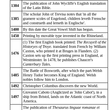
The publication of John Wycliffe's English translation
1384
of the Latin Bible.
The scholar John of Trevisa notes that 'in all the
1385
gramere scoles of Engelond, children leveth Frensche
and construeth and lerneth in Englische'.
1400
By this date the Great Vowel Shift has begun.
1450
Printing by movable type invented in the Rhineland.
(1) The first English book printed:
The Recuyell of the
Historyes of Troye
. translated from French by William
Caxton, who printed it at Bruges in Flanders. (2)
1476
Caxton sets up the first printing press in England, at
Westminster. In 1478, he publishes Chaucer's
Canterbury Tales
.
The Battle of Bosworth, after which the part-Welsh
1485
Henry Tudor becomes King of England. Welsh
nobles follow him to London.
1492
Christopher Columbus discovers the new World.
Giovanni Caboto (Anglicized as 'John Cabot'), in a
1497
ship from Bristol, lands on the Atlantic coast of North
America.
The publication of
Thesaurus linguae romanae et