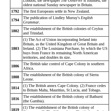
London, the newspaper
The Observer
is founded, the
oldest national Sunday newspaper in Britain.
1792
The first Europeans settle in New Zealand.
The publication of Lindley Murray's
English
1794
Grammar
.
The establishment of the British colonies of Ceylon
1802
and Trinidad.
(1) The Act of Union incorporating Ireland into
Britain, as the United Kingdom of Great Britain and
1803
Ireland. (2) The Louisiana Purchase, by which the US
buys from France its remaining North American
territories, and doubles its size.
The British take control of Cape Colony in southern
1806
Africa.
The establishment of the British colony of Sierra
1808
Leone.
(1) The British annex Cape Colony. (2) France cedes
1814
to Britain Malta, Mauritius, St Lucia, and Tobago.
The establishment of the British colony of Bathurst
1816
(the Gambia).
(1) The establishment of the British colony of
1819