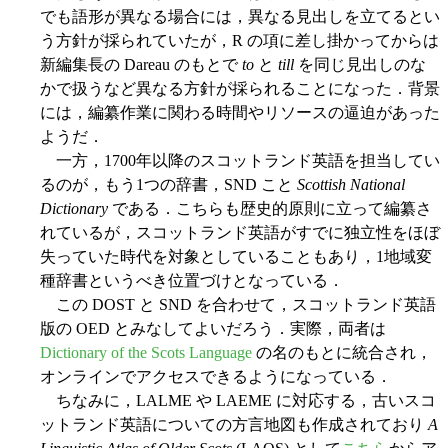
でも語形が異なる場合には，異なる見出しを立てるとい
う方針が採られていたが，R の項に差し掛かってからは
新編集長の Dareau のもとで
to
と
till
を同じ見出しのな
かで扱うなど異なる方針が採られることになった．背景
には，編纂作業に関わる時間やリソースの逼迫があった
ようだ．
一方，1700年以降のスコットランド英語を担当してい
るのが，もう1つの辞書，SND こと
Scottish National
Dictionary
である．こちらも歴史的原則に立って編纂さ
れているが，スコットランド英語がすでに独立性をほぼ
失っていた時代を対象としていることもあり，1地域変
種辞書というべき位置づけとなっている．
この DOST と SND を合わせて，スコットランド英語
版の OED とみなしてよいだろう．実際，両者は
Dictionary of the Scots Language
の名のもとに統合され，
オンラインでアクセスできるようになっている．
ちなみに，LALME や LAEME に対応する，古いスコ
ットランド英語についての方言地図も作成されており
A