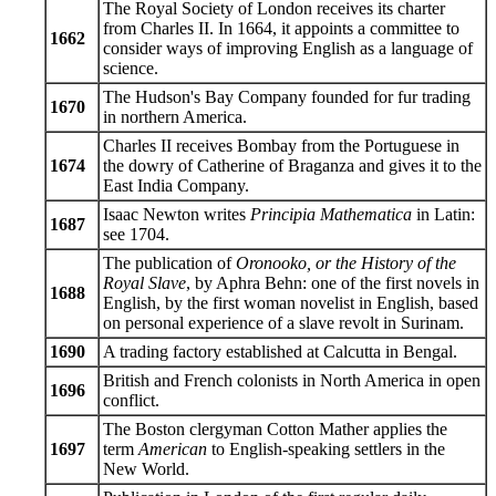
The Royal Society of London receives its charter
from Charles II. In 1664, it appoints a committee to
1662
consider ways of improving English as a language of
science.
The Hudson's Bay Company founded for fur trading
1670
in northern America.
Charles II receives Bombay from the Portuguese in
1674
the dowry of Catherine of Braganza and gives it to the
East India Company.
Isaac Newton writes
Principia Mathematica
in Latin:
1687
see 1704.
The publication of
Oronooko, or the History of the
Royal Slave
, by Aphra Behn: one of the first novels in
1688
English, by the first woman novelist in English, based
on personal experience of a slave revolt in Surinam.
1690
A trading factory established at Calcutta in Bengal.
British and French colonists in North America in open
1696
conflict.
The Boston clergyman Cotton Mather applies the
1697
term
American
to English-speaking settlers in the
New World.