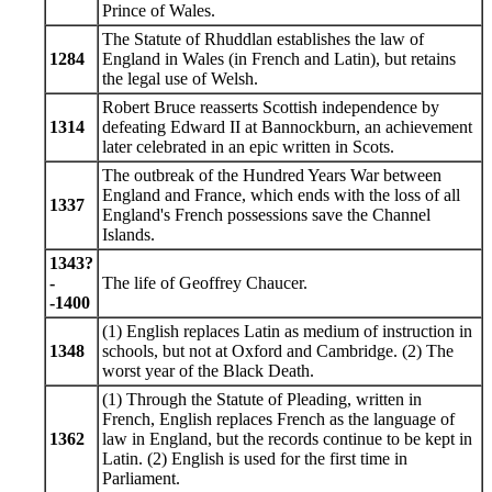
Prince of Wales.
The Statute of Rhuddlan establishes the law of
1284
England in Wales (in French and Latin), but retains
the legal use of Welsh.
Robert Bruce reasserts Scottish independence by
1314
defeating Edward II at Bannockburn, an achievement
later celebrated in an epic written in Scots.
The outbreak of the Hundred Years War between
England and France, which ends with the loss of all
1337
England's French possessions save the Channel
Islands.
1343?
-
The life of Geoffrey Chaucer.
-1400
(1) English replaces Latin as medium of instruction in
1348
schools, but not at Oxford and Cambridge. (2) The
worst year of the Black Death.
(1) Through the Statute of Pleading, written in
French, English replaces French as the language of
1362
law in England, but the records continue to be kept in
Latin. (2) English is used for the first time in
Parliament.