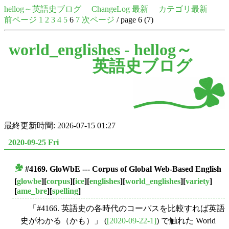
hellog～英語史ブログ
ChangeLog 最新
カテゴリ最新
前ページ
1
2
3
4
5
6
7
次ページ
/ page 6 (7)
world_englishes -
hellog～
英語史ブログ
最終更新時間: 2026-07-15 01:27
2020-09-25 Fri
#4169. GloWbE --- Corpus of Global Web-Based English
■
[
glowbe
][
corpus
][
ice
][
englishes
][
world_englishes
][
variety
]
[
ame_bre
][
spelling
]
「#4166. 英語史の各時代のコーパスを比較すれば英語
史がわかる（かも）」 (
[2020-09-22-1]
) で触れた World