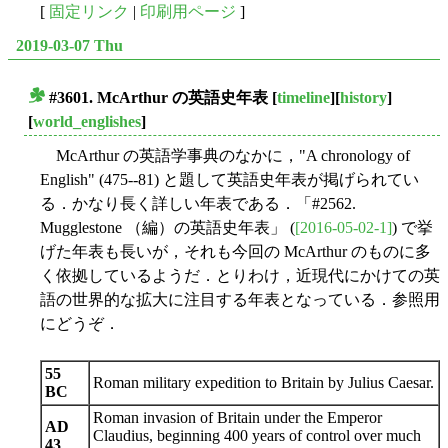
[
固定リンク
|
印刷用ページ
]
2019-03-07 Thu
#3601. McArthur の英語史年表
[
timeline
][
history
]
■
[
world_englishes
]
McArthur の英語学事典のなかに，"A chronology of
English" (475--81) と題して英語史年表が掲げられてい
る．かなり長く詳しい年表である．「#2562.
Mugglestone （編）の英語史年表」 (
[2016-05-02-1]
) で挙
げた年表も長いが，それも今回の McArthur のものに多
く依拠しているようだ．とりわけ，近現代にかけての英
語の世界的な拡大に注目する年表となっている．参照用
にどうぞ．
55
Roman military expedition to Britain by Julius Caesar.
BC
Roman invasion of Britain under the Emperor
AD
Claudius, beginning 400 years of control over much
43