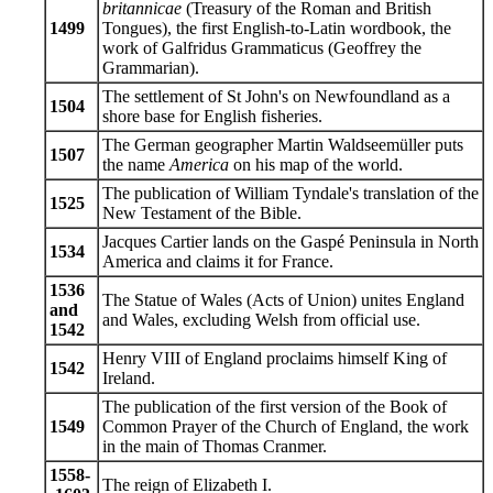
britannicae
(Treasury of the Roman and British
1499
Tongues), the first English-to-Latin wordbook, the
work of Galfridus Grammaticus (Geoffrey the
Grammarian).
The settlement of St John's on Newfoundland as a
1504
shore base for English fisheries.
The German geographer Martin Waldseemüller puts
1507
the name
America
on his map of the world.
The publication of William Tyndale's translation of the
1525
New Testament of the Bible.
Jacques Cartier lands on the Gaspé Peninsula in North
1534
America and claims it for France.
1536
The Statue of Wales (Acts of Union) unites England
and
and Wales, excluding Welsh from official use.
1542
Henry VIII of England proclaims himself King of
1542
Ireland.
The publication of the first version of the Book of
1549
Common Prayer of the Church of England, the work
in the main of Thomas Cranmer.
1558-
The reign of Elizabeth I.