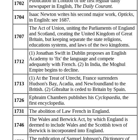
Publication in London of the first regular daily
1702
newspaper in English,
The Daily Courant
.
Isaac Newton writes his second major work,
Opticks
,
1704
in English: see 1687.
The Act of Union, uniting the Parliaments of England
and Scotland, creating the United Kingdom of Great
1707
Britain, but keeping separate the state religions,
educations systems, and laws of the two kingdoms.
(1) Jonathan Swift in Dublin proposes an English
Academy to 'fix' the language and compete
1712
adequately with French. (2) In India, the Moghul
Empire begins to decline.
(1) At the Treat of Utrecht, France surrenders
1713
Hudson's Bay, Acadia, and Newfoundland to the
British. (2) Gibraltar is ceded to Britain by Spain.
Ephraim Chambers publishes his
Cyclopaedia
, the
1726
first encyclopedia.
1731
The abolition of Law French in England.
The Wales and Berwick Act, by which England is
1746
deemed to include Wales and the Scottish town of
Berwick is incorporated into England.
The publication of Samuel Johnson's
Dictionary of