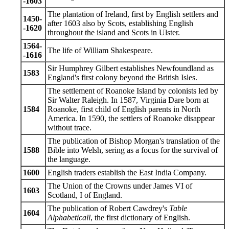
-1603
The plantation of Ireland, first by English settlers and
1450-
after 1603 also by Scots, establishing English
-1620
throughout the island and Scots in Ulster.
1564-
The life of William Shakespeare.
-1616
Sir Humphrey Gilbert establishes Newfoundland as
1583
England's first colony beyond the British Isles.
The settlement of Roanoke Island by colonists led by
Sir Walter Raleigh. In 1587, Virginia Dare born at
1584
Roanoke, first child of English parents in North
America. In 1590, the settlers of Roanoke disappear
without trace.
The publication of Bishop Morgan's translation of the
1588
Bible into Welsh, sering as a focus for the survival of
the language.
1600
English traders establish the East India Company.
The Union of the Crowns under James VI of
1603
Scotland, I of England.
The publication of Robert Cawdrey's
Table
1604
Alphabeticall
, the first dictionary of English.