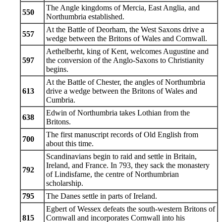
The Angle kingdoms of Mercia, East Anglia, and
550
Northumbria established.
At the Battle of Deorham, the West Saxons drive a
557
wedge between the Britons of Wales and Cornwall.
Aethelberht, king of Kent, welcomes Augustine and
597
the conversion of the Anglo-Saxons to Christianity
begins.
At the Battle of Chester, the angles of Northumbria
613
drive a wedge between the Britons of Wales and
Cumbria.
Edwin of Northumbria takes Lothian from the
638
Britons.
The first manuscript records of Old English from
700
about this time.
Scandinavians begin to raid and settle in Britain,
Ireland, and France. In 793, they sack the monastery
792
of Lindisfarne, the centre of Northumbrian
scholarship.
795
The Danes settle in parts of Ireland.
Egbert of Wessex defeats the south-western Britons of
815
Cornwall and incorporates Cornwall into his