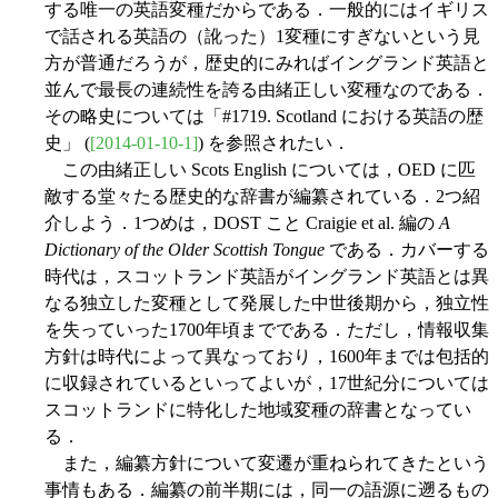
する唯一の英語変種だからである．一般的にはイギリス
で話される英語の（訛った）1変種にすぎないという見
方が普通だろうが，歴史的にみればイングランド英語と
並んで最長の連続性を誇る由緒正しい変種なのである．
その略史については「#1719. Scotland における英語の歴
史」 (
[2014-01-10-1]
) を参照されたい．
この由緒正しい Scots English については，OED に匹
敵する堂々たる歴史的な辞書が編纂されている．2つ紹
介しよう．1つめは，DOST こと Craigie et al. 編の
A
Dictionary of the Older Scottish Tongue
である．カバーする
時代は，スコットランド英語がイングランド英語とは異
なる独立した変種として発展した中世後期から，独立性
を失っていった1700年頃までである．ただし，情報収集
方針は時代によって異なっており，1600年までは包括的
に収録されているといってよいが，17世紀分については
スコットランドに特化した地域変種の辞書となってい
る．
また，編纂方針について変遷が重ねられてきたという
事情もある．編纂の前半期には，同一の語源に遡るもの