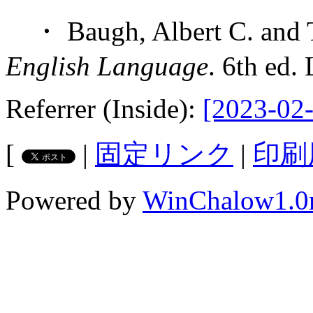
・ Baugh, Albert C. and 
English Language
. 6th ed.
Referrer (Inside):
[2023-02-
[
|
固定リンク
|
印刷
Powered by
WinChalow1.0