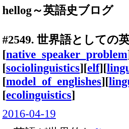
hellog～英語史ブログ
#2549. 世界語として
[
native_speaker_problem
[
sociolinguistics
][
elf
][
ling
[
model_of_englishes
][
ling
[
ecolinguistics
]
2016-04-19