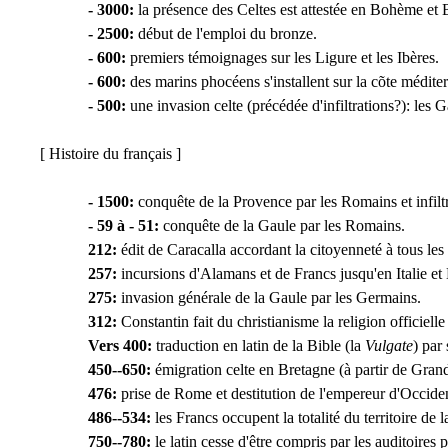
- 3000:
la présence des Celtes est attestée en Bohème et 
- 2500:
début de l'emploi du bronze.
- 600:
premiers témoignages sur les Ligure et les Ibères.
- 600:
des marins phocéens s'installent sur la cõte médite
- 500:
une invasion celte (précédée d'infiltrations?): les G
[ Histoire du français ]
- 1500:
conquête de la Provence par les Romains et infilt
- 59 à - 51:
conquête de la Gaule par les Romains.
212:
édit de Caracalla accordant la citoyenneté à tous le
257:
incursions d'Alamans et de Francs jusqu'en Italie et
275:
invasion générale de la Gaule par les Germains.
312:
Constantin fait du christianisme la religion officielle
Vers 400:
traduction en latin de la Bible (la
Vulgate
) par
450--650:
émigration celte en Bretagne (à partir de Gran
476:
prise de Rome et destitution de l'empereur d'Occide
486--534:
les Francs occupent la totalité du territoire de 
750--780:
le latin cesse d'être compris par les auditoires