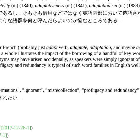
tivity
(n.) (1840),
adaptativeness
(n.) (1841),
adaptationism
(n.) (1889
あるし，そもそも借用などではなく英語内部において造語さ
ような語群を何と呼んだらよいのか悩むところである．
r French (probably just
adapt
verb,
adaptate
,
adaptation
, and maybe
a
a whole illustrates the impact of the borrowing of a handful of key wor
yms may have arisen accidentally, as speakers were simply ignorant of t
rofligacy and redundancy is typical of such word families in English wel
, "ignorant", "misrecollection", "profligacy and redu
されたい．
(
[2017-12-26-1]
)
7-1]
)