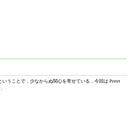
ことで，少なからぬ関心を寄せている．今回は Perret
る．