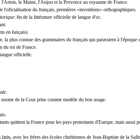
 l'Artois, le Maine, l'Anjou et la Provence au royaume de France.
de l'oficialisation du français, premières «inventions» orthographiques.
torique
: fin de la littérature officielle de langue d'oc.
ant.
ts en fançais).
ve, la plus connue des grammaires du français qui parassient à l'époque 
 du roi de France.
angue officielle.
ode
.
a norme de la Cour prise comme modèle du bon usage.
ais.
tants quittent la France pour les pays protestants d'Europe, mais aussi p
atin, avec les frères des écoles chrétiennes de Jean-Baptiste de la Salle