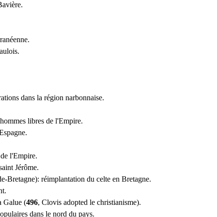
Bavière.
rranéenne.
aulois.
rations dans la région narbonnaise.
s hommes libres de l'Empire.
 Espagne.
 de l'Empire.
 saint Jérôme.
de-Bretagne): réimplantation du celte en Bretagne.
nt.
la Galue (
496
, Clovis adopted le christianisme).
 populaires dans le nord du pays.