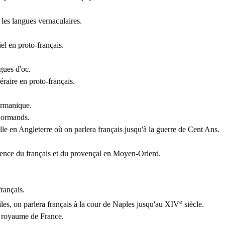
 les langues vernaculaires.
l en proto-français.
gues d'oc.
téraire en proto-français.
ermanique.
 Normands.
lle en Angleterre où on parlera français jusqu'à la guerre de Cent Ans.
ésence du français et du provençal en Moyen-Orient.
rançais.
e
les, on parlera français à la cour de Naples jusqu'au XIV
siècle.
 royaume de France.