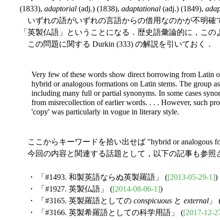
(1833),
adaptorial
(adj.) (1838),
adaptational
(adj.) (1849),
adap
いずれの語がいずれの言語からの借用なのかが不明確で
「英製仏語」ということになる．歴史語彙論的に，この
この問題に関する Durkin (333) の解説を引いておく．
Very few of these words show direct borrowing from Latin o
hybrid or analogous formations on Latin stems. The group as 
including many full or partial synonyms. In some cases synon
from misrecollection of earlier words. . . . However, such p
'copy' was particularly in vogue in literary style.
ここからキーワードを拾い出せば "hybrid or analogous formations"
今回の内容と関連する話題として，以下の記事も参照
・ 「#1493. 和製英語ならぬ英製羅語」 (
[2013-05-29-1]
)
・ 「#1927. 英製仏語」 (
[2014-08-06-1]
)
・ 「#3165. 英製羅語としての
conspicuous
と
external
」 
・ 「#3166. 英製希羅語としての科学用語」 (
[2017-12-2