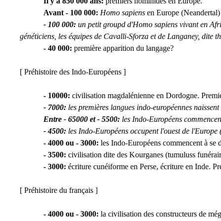
Il y a 850 000 ans:
premiers hominidés en Europe.
Avant - 100 000:
Homo sapiens
en Europe (Neandertal) 
- 100 000:
un petit groupd d'Homo sapiens vivant en Afri
généticiens, les équipes de Cavalli-Sforza et de Langaney, dite t
- 40 000:
première apparition du langage?
[ Préhistoire des Indo-Européens ]
- 10000:
civilisation magdalénienne en Dordogne. Prem
- 7000:
les premières langues indo-européennes naissent 
Entre - 65000 et - 5500:
les Indo-Européens commencent 
- 4500:
les Indo-Européens occupent l'ouest de l'Europe 
- 4000 ou - 3000:
les Indo-Européens commencent à se d
- 3500:
civilisation dite des Kourganes (tumuluss funérai
- 3000:
écriture cunéiforme en Perse, écriture en Inde. Pr
[ Préhistoire du français ]
- 4000 ou - 3000:
la civilisation des constructeurs de még