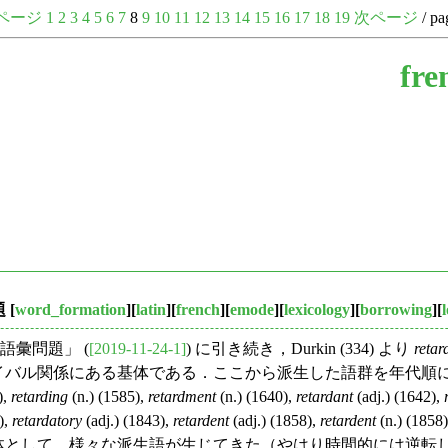
ページ
1
2
3
4
5
6
7
8
9
10
11
12
13
14
15
16
17
18
19
次ページ
/ pa
fre
題
[
word_formation
][
latin
][
french
][
emode
][
lexicology
][
borrowing
][
彙問題」 (
[2019-11-24-1]
) に引き続き，Durkin (334) より
retar
してライバル関係にある基体である．ここから派生した語群を年
),
retarding
(n.) (1585),
retardment
(n.) (1640),
retardant
(adj.) (1642),
),
retardatory
(adj.) (1843),
retardent
(adj.) (1858),
retardent
(n.) (1858
詞の基体として，様々な派生語が生じてきた（やはり時間的には逆