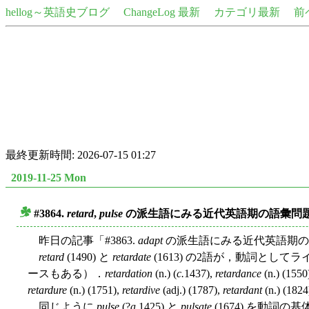
hellog～英語史ブログ
ChangeLog 最新
カテゴリ最新
前
最終更新時間: 2026-07-15 01:27
2019-11-25 Mon
#3864.
retard
,
pulse
の派生語にみる近代英語期の語彙問
■
昨日の記事「#3863.
adapt
の派生語にみる近代英語期の語
retard
(1490) と
retardate
(1613) の2語が，動詞と
ースもある）．
retardation
(n.) (
c.
1437),
retardance
(n.) (1550
retardure
(n.) (1751),
retardive
(adj.) (1787),
retardant
(n.) (1824
同じように
pulse
(?
a.
1425) と
pulsate
(1674) を動