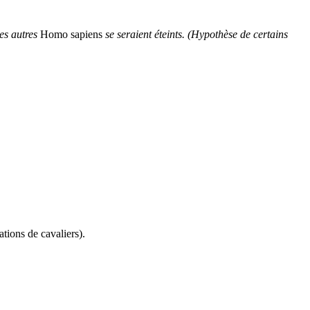
es autres
Homo sapiens
se seraient éteints. (Hypothèse de certains
tions de cavaliers).