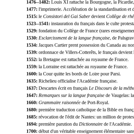
1476--1482:
Louis XI rattache la Bourgogne, la Picardie,
1477:
l'imprimerie. Accélération de la standardisation et 
1515:
le
Consistori del Gai Saber
devient
Collège de rhé
1523--1541:
instauration du français dans le culte protest
1529:
fondation du Collège de France (rares enseignemen
1530:
Esclarcissment de la langue française
, de Palsgra
1534:
Jacques Cartier prent possession du Canada au nom
1539:
ordonnace de Villers-Cotterêts, le français devient l
1552:
la Bretagne est rattachée au royaume de France.
1559:
la Lorraine est rattachée au royaume de France.
1600:
la Cour quitte les bords de Loire pour Parsi.
1635:
Richelieu officialise l'Académie française.
1637:
Descartes écrit en français
Le Discours de la méth
1647:
Remarques sur la langue française
de Vaugelas: l
1660:
Grammaire raisonnée
de Port-Royal.
1680:
première traduction catholique de la Bible en franç
1685:
révocation de l'édit de Nantes: un million de protes
1694:
première parution du
Dictionnaire
de l'Académie.
1700:
début d'un véritable enseignement élémentaire sans l