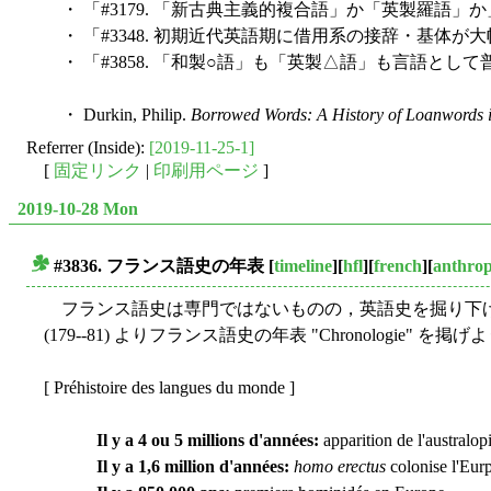
・ 「#3179. 「新古典主義的複合語」か「英製羅語」か」
・ 「#3348. 初期近代英語期に借用系の接辞・基体が大
・ 「#3858. 「和製○語」も「英製△語」も言語として普
・ Durkin, Philip.
Borrowed Words: A History of Loanwords i
Referrer (Inside):
[2019-11-25-1]
[
固定リンク
|
印刷用ページ
]
2019-10-28 Mon
#3836. フランス語史の年表
[
timeline
][
hfl
][
french
][
anthro
■
フランス語史は専門ではないものの，英語史を掘り下げて
(179--81) よりフランス語史の年表 "Chronolog
[ Préhistoire des langues du monde ]
Il y a 4 ou 5 millions d'années:
apparition de l'australop
Il y a 1,6 million d'années:
homo erectus
colonise l'Eurp