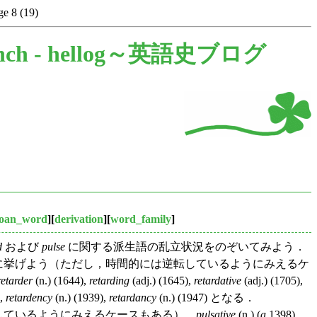
ge 8 (19)
nch -
hellog～英語史ブログ
loan_word
][
derivation
][
word_family
]
d
および
pulse
に関する派生語の乱立状況をのぞいてみよう．
代順に挙げよう（ただし，時間的には逆転しているようにみえるケ
retarder
(n.) (1644),
retarding
(adj.) (1645),
retardative
(adj.) (1705),
),
retardency
(n.) (1939),
retardancy
(n.) (1947) となる．
転しているようにみえるケースもある）．
pulsative
(n.) (
a.
1398),