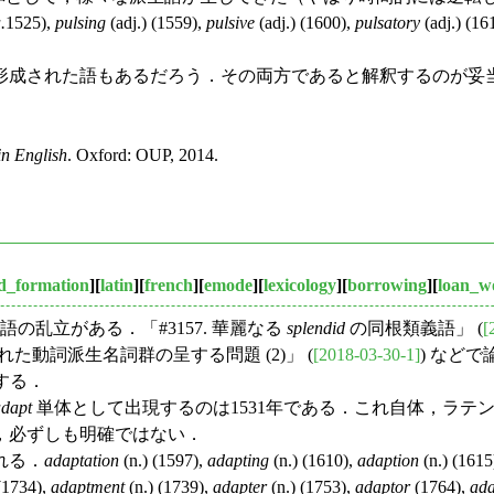
.
1525),
pulsing
(adj.) (1559),
pulsive
(adj.) (1600),
pulsatory
(adj.) (16
成された語もあるだろう．その両方であると解釈するのが妥
n English
. Oxford: OUP, 2014.
d_formation
][
latin
][
french
][
emode
][
lexicology
][
borrowing
][
loan_w
乱立がある．「#3157. 華麗なる
splendid
の同根類義語」 (
[
作られた動詞派生名詞群の呈する問題 (2)」 (
[2018-03-30-1]
) など
拠する．
adapt
単体として出現するのは1531年である．これ自体，ラテ
，必ずしも明確ではない．
れる．
adaptation
(n.) (1597),
adapting
(n.) (1610),
adaption
(n.) (1615
 (1734),
adaptment
(n.) (1739),
adapter
(n.) (1753),
adaptor
(1764),
ada