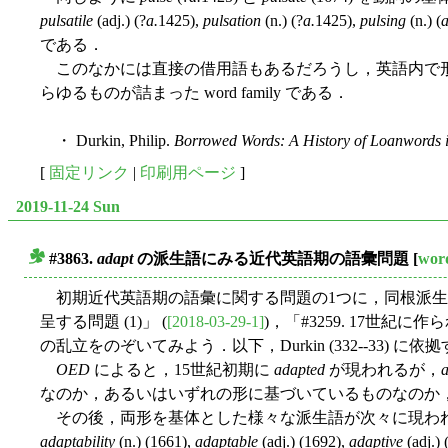
pulsatile
(adj.) (?
a.
1425),
pulsation
(n.) (?
a.
1425),
pulsing
(n.) (
a
である．
このなかには直接の借用語もあるだろうし，英語内で形
らゆるものが詰まった word family である．
・ Durkin, Philip.
Borrowed Words: A History of Loanwords i
[
固定リンク
|
印刷用ページ
]
2019-11-24 Sun
#3863.
adapt
の派生語にみる近代英語期の語彙問題
[
wor
■
初期近代英語期の語彙に関する問題の1つに，同根派生語の
呈する問題 (1)」 (
[2018-03-29-1]
)，「#3259. 17世紀に
の乱立をのぞいてみよう．以下，Durkin (332--33) に依
OED
によると，15世紀初期に
adapted
が現われるが，
なのか，あるいはいずれの形に基づいているものなのか
その後，両形を基体とした様々な派生語が次々に現わ
adaptability
(n.) (1661),
adaptable
(adj.) (1692),
adaptive
(adj.)