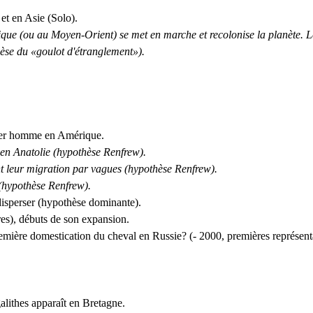
et en Asie (Solo).
que (ou au Moyen-Orient) se met en marche et recolonise la planète. L
hèse du «goulot d'étranglement»).
ier homme en Amérique.
en Anatolie (hypothèse Renfrew).
leur migration par vagues (hypothèse Renfrew).
(hypothèse Renfrew).
isperser (hypothèse dominante).
res), débuts de son expansion.
emière domestication du cheval en Russie? (- 2000, premières représenta
alithes apparaît en Bretagne.