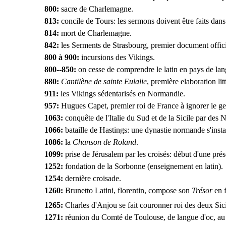
800:
sacre de Charlemagne.
813:
concile de Tours: les sermons doivent être faits dans
814:
mort de Charlemagne.
842:
les Serments de Strasbourg, premier document officie
800 à 900:
incursions des Vikings.
800--850:
on cesse de comprendre le latin en pays de lan
880:
Cantilène de sainte Eulalie
, première elaboration lit
911:
les Vikings sédentarisés en Normandie.
957:
Hugues Capet, premier roi de France à ignorer le g
1063:
conquête de l'Italie du Sud et de la Sicile par des
1066:
bataille de Hastings: une dynastie normande s'insta
1086:
la
Chanson de Roland
.
1099:
prise de Jérusalem par les croisés: début d'une pr
1252:
fondation de la Sorbonne (enseignement en latin).
1254:
dernière croisade.
1260:
Brunetto Latini, florentin, compose son
Trésor
en f
1265:
Charles d'Anjou se fait couronner roi des deux Sici
1271:
réunion du Comté de Toulouse, de langue d'oc, au