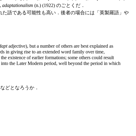
),
adaptationalism
(n.) (1922) のごとくだ．
れた語である可能性も高い．後者の場合には「英製羅語」や
dapt
adjective), but a number of others are best explained as
ds in giving rise to an extended word family over time,
he existence of earlier formations; some others could result
l into the Later Modern period, well beyond the period in which
ndancy" などとなろうか．