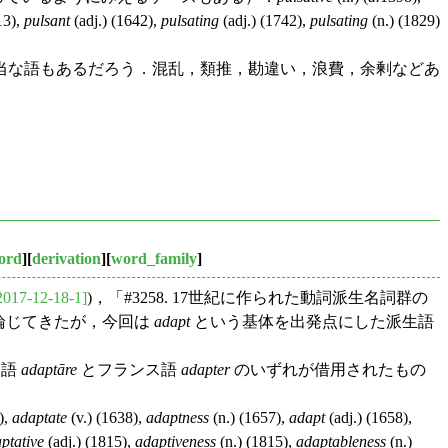
13),
pulsant
(adj.) (1642),
pulsating
(adj.) (1742),
pulsating
(n.) (1829)
当な語もあるだろう．混乱，類推，勘違い，浪費，余剰などあ
ord
][
derivation
][
word_family
]
2017-12-18-1]
)，「#3258. 17世紀に作られた動詞派生名詞群の
で論じてきたが，今回は
adapt
という基体を出発点にした派生語
ン語
adaptāre
とフランス語
adapter
のいずれが借用されたもの
),
adaptate
(v.) (1638),
adaptness
(n.) (1657),
adapt
(adj.) (1658),
ptative
(adj.) (1815),
adaptiveness
(n.) (1815),
adaptableness
(n.)