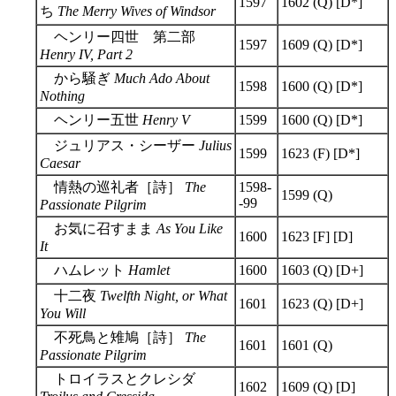
1597
1602 (Q) [D*]
ち
The Merry Wives of Windsor
ヘンリー四世 第二部
1597
1609 (Q) [D*]
Henry IV, Part 2
から騒ぎ
Much Ado About
1598
1600 (Q) [D*]
Nothing
ヘンリー五世
Henry V
1599
1600 (Q) [D*]
ジュリアス・シーザー
Julius
1599
1623 (F) [D*]
Caesar
情熱の巡礼者［詩］
The
1598-
1599 (Q)
-99
Passionate Pilgrim
お気に召すまま
As You Like
1600
1623 [F] [D]
It
ハムレット
Hamlet
1600
1603 (Q) [D+]
十二夜
Twelfth Night, or What
1601
1623 (Q) [D+]
You Will
不死鳥と雉鳩［詩］
The
1601
1601 (Q)
Passionate Pilgrim
トロイラスとクレシダ
1602
1609 (Q) [D]