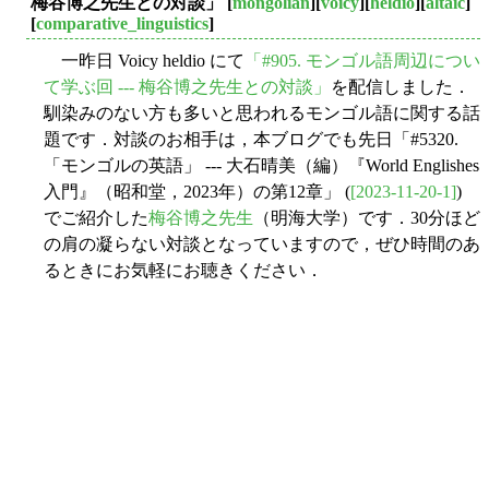
梅谷博之先生との対談」
[
mongolian
][
voicy
][
heldio
][
altaic
]
[
comparative_linguistics
]
一昨日 Voicy heldio にて
「#905. モンゴル語周辺につい
て学ぶ回 --- 梅谷博之先生との対談」
を配信しました．
馴染みのない方も多いと思われるモンゴル語に関する話
題です．対談のお相手は，本ブログでも先日「#5320.
「モンゴルの英語」 --- 大石晴美（編）『World Englishes
入門』（昭和堂，2023年）の第12章」 (
[2023-11-20-1]
)
でご紹介した
梅谷博之先生
（明海大学）です．30分ほど
の肩の凝らない対談となっていますので，ぜひ時間のあ
るときにお気軽にお聴きください．