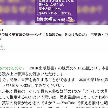
s」をつけるのか』
（NHK出版新書）の版元のNHK出版より，本
る読み上げ音声をお聴きいただけます．
で，簡単に音声を再生することができます．本書の第1章や第
，ぜひ耳から体験してみてください．
が抱く最初の，そして最も素朴な疑問の1つが「どうして大昔
かにして推定するのかという問いは，歴史言語学にとってきわめ
の発音がわかるのですか？ --- YouTube で答える素朴な疑問