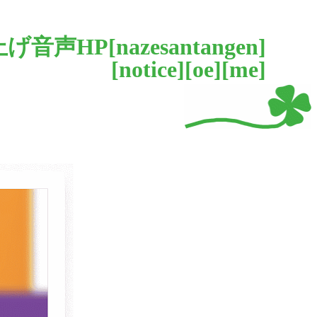
げ音声HP[
nazesantangen
]
[
notice
][
oe
][
me
]