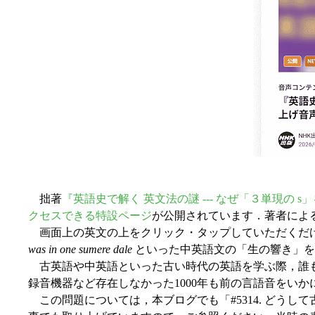
拙著
『英語史で解く 英文法の謎 --- なぜ「３単現の 
クセスできる特設ページ
が公開されています．著者によ
画面上の英文の上をクリック・タップしていただくだけ
was in one sumere dale
といった中英語文の「生の響き」を
古英語や中英語といった古い時代の英語を学ぶ際，誰も
録音機器など存在しなかった1000年も前の言語音をい
この問題については，本ブログでも「#5314. どうして古英語