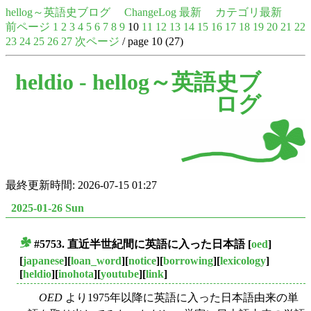
hellog～英語史ブログ
ChangeLog 最新
カテゴリ最新
前ページ
1
2
3
4
5
6
7
8
9
10
11
12
13
14
15
16
17
18
19
20
21
22
23
24
25
26
27
次ページ
/ page 10 (27)
heldio -
hellog～英語史ブ
ログ
最終更新時間: 2026-07-15 01:27
2025-01-26 Sun
#5753. 直近半世紀間に英語に入った日本語
[
oed
]
■
[
japanese
][
loan_word
][
notice
][
borrowing
][
lexicology
]
[
heldio
][
inohota
][
youtube
][
link
]
OED
より1975年以降に英語に入った日本語由来の単