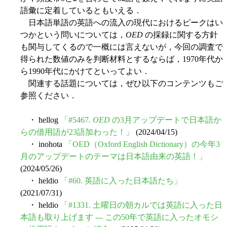
語彙に定着しているともいえる．
日本語単語の英語への流入の現代におけるピークはい
つかという問いについては，
OED
の採録に関する方針
も関与してくるので一概には言えないが，今回の調査で
得られた数値のみを判断材料とするならば，1970年代か
ら1990年代にかけてといってよい．
関連する話題については，ぜひ以下のコンテンツもご
参照ください．
・ hellog
「#5467.
OED
の3月アップデートで日本語か
らの借用語が23語加わった！」
(2024/04/15)
・ inohota
「OED（Oxford English Dictionary）の今年3
月のアップデートのテーマは日本語由来の英語！」
(2024/05/26)
・ heldio
「#60. 英語に入った日本語たち」
(2021/07/31)
・ heldio
「#1331. 土曜日の朝カルでは英語に入った日
本語も取り上げます --- この50年で英語に入ったオモシ