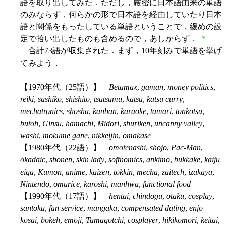
語を取り出してみた．ただし，厳密に日本語由来の単語
のみならず，何らかの形で日本語を経由していたり日本
語と関係をもったしている単語ということで，緩めの設
定で拾い出したものも含めるので，あしからず．
*
合計73語が収集された．まず，10年刻みで単語を挙げ
てみよう．
【1970年代（25語）】
Betamax
,
gaman
,
money politics
,
reiki
,
sashiko
,
shishito
,
tsutsumu
,
katsu
,
katsu curry
,
mechatronics
,
shosha
,
kanban
,
karaoke
,
tamari
,
tonkotsu
,
butoh
,
Ginsu
,
hamachi
,
Midori
,
shuriken
,
uncanny valley
,
washi
,
mokume gane
,
nikkeijin
,
omakase
【1980年代（22語）】
omotenashi
,
shojo
,
Pac-Man
,
okadaic
,
shonen
,
skin lady
,
softnomics
,
ankimo
,
bukkake
,
kaiju
eiga
,
Kumon
,
anime
,
kaizen
,
tokkin
,
mecha
,
zaitech
,
izakaya
,
Nintendo
,
omurice
,
karoshi
,
manhwa
,
functional food
【1990年代（17語）】
hentai
,
chindogu
,
otaku
,
cosplay
,
santoku
,
fan service
,
mangaka
,
compensated dating
,
enjo
kosai
,
bokeh
,
emoji
,
Tamagotchi
,
cosplayer
,
hikikomori
,
keitai
,