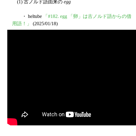
(1) 古ノルド語由来の
egg
・ heltube
「#182. egg 「卵」は古ノルド語からの借
用語！」
(2025/01/18)