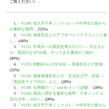
ご覧ください）．
1.
「#1289. 佐久平千本ノック (1) --- 小中学生の皆から
の素朴な疑問」
(52%)
2.
「#1298. 保坂先生とのアフタートークでコメント返
し」
(44%)
3.
「#1221. 中高生への英語史導入のコツ --- 川上さん
の「英語のなぜ5分版」やってます通信のご紹介」
(40%)
4.
「#1293. 助動詞 do の文法化 --- 保坂先生との対談」
(32%)
5.
「#1245. 保坂道雄先生との「文法化入門」対談 ---
「英語史ライヴ2024」より」
(28%)
5.
「#1280. 引用後の "..." said he という語順」
(28%)
5.
「#1284. 英語に関する素朴な疑問 千本ノック at
目白大学 --- Part 1」
(28%)
5.
「#1292. 佐久平千本ノック (2) --- 小中学生の皆から