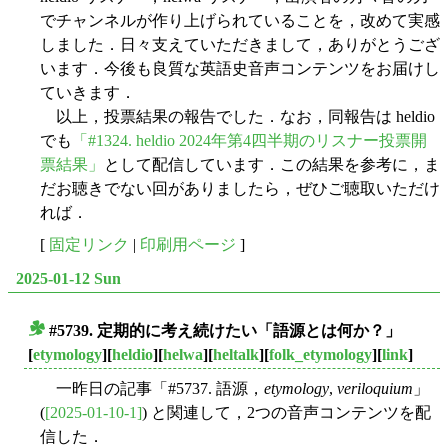
でチャンネルが作り上げられていることを，改めて実感
しました．日々支えていただきまして，ありがとうござ
います．今後も良質な英語史音声コンテンツをお届けし
ていきます．
以上，投票結果の報告でした．なお，同報告は heldio
でも
「#1324. heldio 2024年第4四半期のリスナー投票開
票結果」
として配信しています．この結果を参考に，ま
だお聴きでない回がありましたら，ぜひご聴取いただけ
れば．
[
固定リンク
|
印刷用ページ
]
2025-01-12 Sun
#5739. 定期的に考え続けたい「語源とは何か？」
■
[
etymology
][
heldio
][
helwa
][
heltalk
][
folk_etymology
][
link
]
一昨日の記事「#5737. 語源，
etymology
,
veriloquium
」
(
[2025-01-10-1]
) と関連して，2つの音声コンテンツを配
信した．