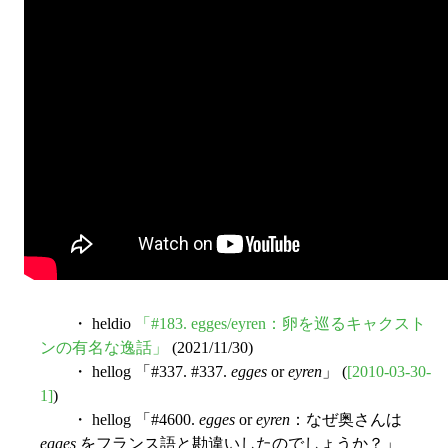
・ heldio
「#183. egges/eyren：卵を巡るキャクスト
ンの有名な逸話」
(2021/11/30)
・ hellog 「#337. #337.
egges
or
eyren
」 (
[2010-03-30-
1]
)
・ hellog 「#4600.
egges
or
eyren
：なぜ奥さんは
egges
をフランス語と勘違いしたのでしょうか？」