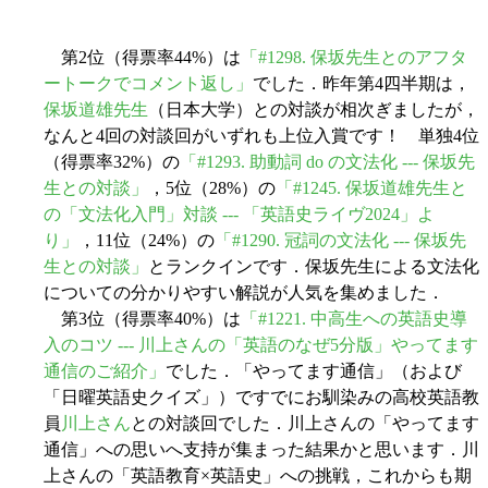
第2位（得票率44%）は
「#1298. 保坂先生とのアフタ
ートークでコメント返し」
でした．昨年第4四半期は，
保坂道雄先生
（日本大学）との対談が相次ぎましたが，
なんと4回の対談回がいずれも上位入賞です！ 単独4位
（得票率32%）の
「#1293. 助動詞 do の文法化 --- 保坂先
生との対談」
，5位（28%）の
「#1245. 保坂道雄先生と
の「文法化入門」対談 --- 「英語史ライヴ2024」よ
り」
，11位（24%）の
「#1290. 冠詞の文法化 --- 保坂先
生との対談」
とランクインです．保坂先生による文法化
についての分かりやすい解説が人気を集めました．
第3位（得票率40%）は
「#1221. 中高生への英語史導
入のコツ --- 川上さんの「英語のなぜ5分版」やってます
通信のご紹介」
でした．「やってます通信」（および
「日曜英語史クイズ」）ですでにお馴染みの高校英語教
員
川上さん
との対談回でした．川上さんの「やってます
通信」への思いへ支持が集まった結果かと思います．川
上さんの「英語教育×英語史」への挑戦，これからも期