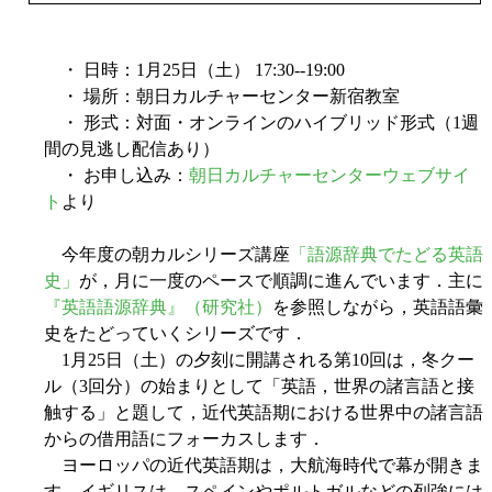
・ 日時：1月25日（土） 17:30--19:00
・ 場所：朝日カルチャーセンター新宿教室
・ 形式：対面・オンラインのハイブリッド形式（1週
間の見逃し配信あり）
・ お申し込み：
朝日カルチャーセンターウェブサイ
ト
より
今年度の朝カルシリーズ講座
「語源辞典でたどる英語
史」
が，月に一度のペースで順調に進んでいます．主に
『英語語源辞典』（研究社）
を参照しながら，英語語彙
史をたどっていくシリーズです．
1月25日（土）の夕刻に開講される第10回は，冬クー
ル（3回分）の始まりとして「英語，世界の諸言語と接
触する」と題して，近代英語期における世界中の諸言語
からの借用語にフォーカスします．
ヨーロッパの近代英語期は，大航海時代で幕が開きま
す．イギリスは，スペインやポルトガルなどの列強には