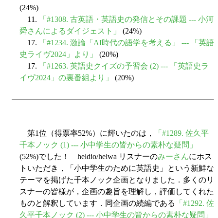
(24%)
11.
「#1308. 古英語・英語史の発信とその課題 --- 小河
舜さんによるダイジェスト」
(24%)
17.
「#1234. 激論「AI時代の語学を考える」 --- 「英語
史ライヴ2024」より」
(20%)
17.
「#1263. 英語史クイズの予習会 (2) --- 「英語史ラ
イヴ2024」の裏番組より」
(20%)
第1位（得票率52%）に輝いたのは，
「#1289. 佐久平
千本ノック (1) --- 小中学生の皆からの素朴な疑問」
(52%)でした！ heldio/helwa リスナーの
みーさん
にホス
トいただき，「小中学生のために英語史」という新鮮な
テーマを掲げた千本ノック企画となりました．多くのリ
スナーの皆様が，企画の趣旨を理解し，評価してくれた
ものと解釈しています．同企画の続編である
「#1292. 佐
久平千本ノック (2) --- 小中学生の皆からの素朴な疑問」