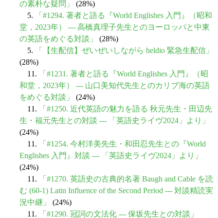
の素朴な疑問」
(28%)
5.
「#1294. 著者と語る『World Englishes 入門』（昭和
堂，2023年） --- 高橋真理子先生とのヨーロッパと中東
の英語をめぐる対談」
(28%)
5.
「【生配信】ぜいぜいしながら heldio 緊急生配信」
(28%)
11.
「#1231. 著者と語る『World Englishes 入門』（昭
和堂，2023年） --- 山口美知代先生とのカリブ海の英語
をめぐる対談」
(24%)
11.
「#1250. 近代英語の魅力を語る 秋元先生・田辺先
生・福元先生との対談 --- 「英語史ライヴ2024」より」
(24%)
11.
「#1254. 今村洋美先生・和田忍先生との『World
Englishes 入門』対談 --- 「英語史ライヴ2024」より」
(24%)
11.
「#1270. 英語史の古典的名著 Baugh and Cable を読
む (60-1) Latin Influence of the Second Period --- 対談精読実
況中継」
(24%)
11.
「#1290. 冠詞の文法化 --- 保坂先生との対談」