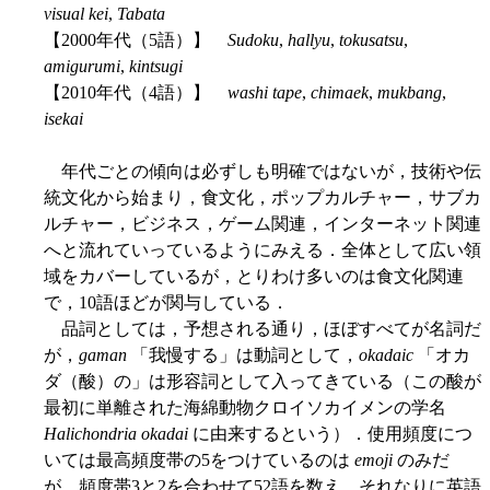
visual kei
,
Tabata
【2000年代（5語）】
Sudoku
,
hallyu
,
tokusatsu
,
amigurumi
,
kintsugi
【2010年代（4語）】
washi tape
,
chimaek
,
mukbang
,
isekai
年代ごとの傾向は必ずしも明確ではないが，技術や伝
統文化から始まり，食文化，ポップカルチャー，サブカ
ルチャー，ビジネス，ゲーム関連，インターネット関連
へと流れていっているようにみえる．全体として広い領
域をカバーしているが，とりわけ多いのは食文化関連
で，10語ほどが関与している．
品詞としては，予想される通り，ほぼすべてが名詞だ
が，
gaman
「我慢する」は動詞として，
okadaic
「オカ
ダ（酸）の」は形容詞として入ってきている（この酸が
最初に単離された海綿動物クロイソカイメンの学名
Halichondria okadai
に由来するという）．使用頻度につ
いては最高頻度帯の5をつけているのは
emoji
のみだ
が，頻度帯3と2を合わせて52語を数え，それなりに英語