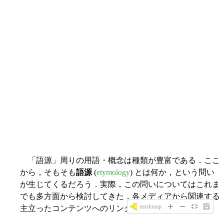
「語源」周りの用語・概念は種類が豊富である．ここ
から，そもそも
語源
(
etymology
) とは何か，という問い
が生じてくるだろう．実際，この問いについてはこれま
でも多方面から検討してきた．各メディアから関連する
markmap
主立ったコンテンツへのリンクを示そう．