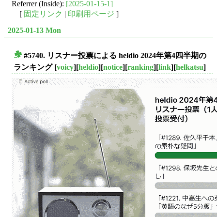
Referrer (Inside):
[2025-01-15-1]
[
固定リンク
|
印刷用ページ
]
2025-01-13 Mon
#5740. リスナー投票による heldio 2024年第4四半期の
■
ランキング
[
voicy
][
heldio
][
notice
][
ranking
][
link
][
helkatsu
]