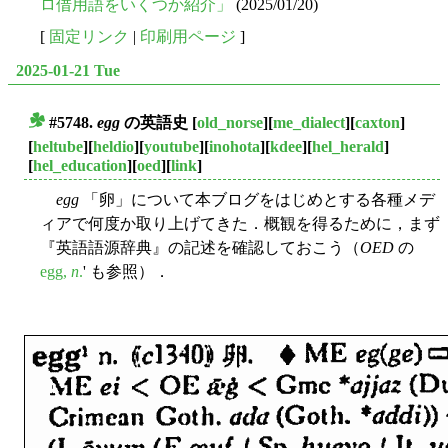
ロ借用語をいくつか紹介」
(2025/01/20)
[
固定リンク
|
印刷用ページ
]
2025-01-21 Tue
#5748.
egg
の英語史
[
old_norse
][
me_dialect
][
caxton
]
■
[
heltube
][
heldio
][
youtube
][
inohota
][
kdee
][
hel_herald
]
[
hel_education
][
oed
][
link
]
egg
「卵」について本ブログをはじめとする各種メデ
ィアで何度か取り上げてきた．概観を得るために，まず
『英語語源辞典』の記述を確認しておこう（
OED
の
egg,
n
.
' も参照）．