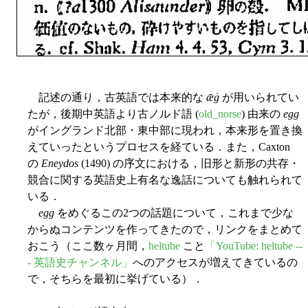
記述の通り，古英語では本来的な
ǣġ
が用いられてい
たが，後期中英語より古ノルド語 (
old_norse
) 由来の
egg
がイングランド北部・東中部に現われ，本来形を置き換
えていったというプロセスを経ている．また，Caxton
の
Eneydos
(1490) の序文における，旧形と新形の共存・
競合に関する英語史上有名な逸話についても触れられて
いる．
egg
をめぐるこの2つの話題について，これまで少な
からぬコンテンツを作ってきたので，リンクをまとめて
おこう（ここ数ヶ月間，
heltube
こと
「YouTube: heltube --
- 英語史チャンネル」
へのアクセスが増えてきているの
で，そちらを最初に挙げている）．