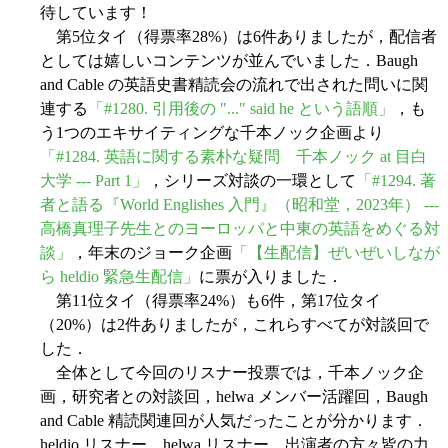
待しています！
第5位タイ（得票率28%）は6件ありましたが，配信者
としては嬉しいコンテンツが並んでいました．Baugh
and Cable の英語史書精読会の流れで出された問いに関
連する
「#1280. 引用後の "..." said he という語順」
，も
う1つのエキサイティングな千本ノック企画より
「#1284. 英語に関する素朴な疑問 千本ノック at 目白
大学 --- Part 1」
，シリーズ対談の一環として
「#1294. 著
者と語る『World Englishes 入門』（昭和堂，2023年） ---
高橋真理子先生とのヨーロッパと中東の英語をめぐる対
談」
，年末のジョーク企画
「【生配信】ぜいぜいしなが
ら heldio 緊急生配信」
に票が入りました．
第11位タイ（得票率24%）も6件，第17位タイ
（20%）は2件ありましたが，これらすべてが対談回で
した．
全体として今回のリスナー投票では，千本ノック企
画，研究者との対談回，helwa メンバー活躍回，Baugh
and Cable 精読関連回が人気だったことが分かります．
heldio リスナー，helwa リスナー，出演者の方々皆の力