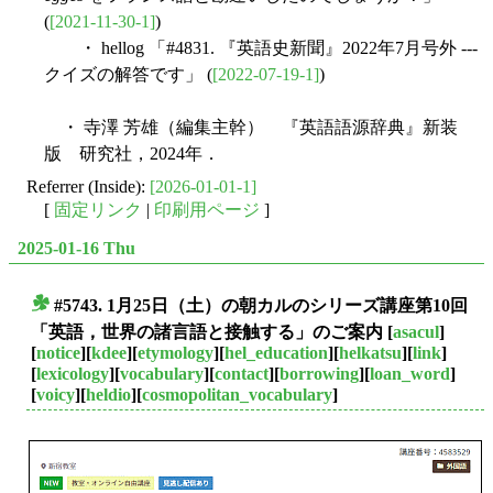
(
[2021-11-30-1]
)
・ hellog 「#4831. 『英語史新聞』2022年7月号外 ---
クイズの解答です」 (
[2022-07-19-1]
)
・ 寺澤 芳雄（編集主幹） 『英語語源辞典』新装
版 研究社，2024年．
Referrer (Inside):
[2026-01-01-1]
[
固定リンク
|
印刷用ページ
]
2025-01-16 Thu
#5743. 1月25日（土）の朝カルのシリーズ講座第10回
■
「英語，世界の諸言語と接触する」のご案内
[
asacul
]
[
notice
][
kdee
][
etymology
][
hel_education
][
helkatsu
][
link
]
[
lexicology
][
vocabulary
][
contact
][
borrowing
][
loan_word
]
[
voicy
][
heldio
][
cosmopolitan_vocabulary
]