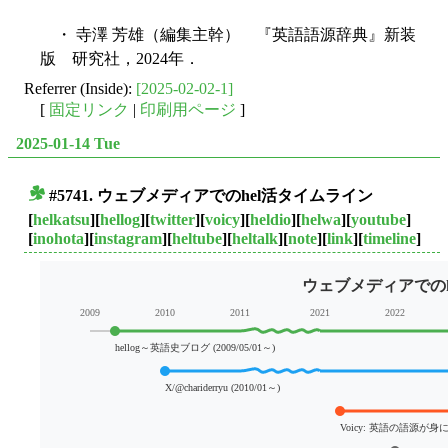
・ 寺澤 芳雄（編集主幹） 『英語語源辞典』新装
版 研究社，2024年．
Referrer (Inside):
[2025-02-02-1]
[
固定リンク
|
印刷用ページ
]
2025-01-14 Tue
#5741. ウェブメディアでのhel活タイムライン
■
[
helkatsu
][
hellog
][
twitter
][
voicy
][
heldio
][
helwa
][
youtube
]
[
inohota
][
instagram
][
heltube
][
heltalk
][
note
][
link
][
timeline
]
ウェブメディアでのh
2009
2010
2011
2021
2022
hellog～英語史ブログ (2009/05/01～)
X/@chariderryu (2010/01～)
Voicy: 英語の語源が身につくラ