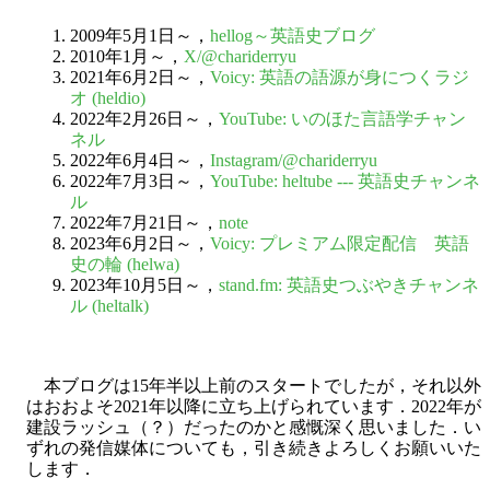
2009年5月1日～，
hellog～英語史ブログ
2010年1月～，
X/@chariderryu
2021年6月2日～，
Voicy: 英語の語源が身につくラジ
オ (heldio)
2022年2月26日～，
YouTube: いのほた言語学チャン
ネル
2022年6月4日～，
Instagram/@chariderryu
2022年7月3日～，
YouTube: heltube --- 英語史チャンネ
ル
2022年7月21日～，
note
2023年6月2日～，
Voicy: プレミアム限定配信 英語
史の輪 (helwa)
2023年10月5日～，
stand.fm: 英語史つぶやきチャンネ
ル (heltalk)
本ブログは15年半以上前のスタートでしたが，それ以外
はおおよそ2021年以降に立ち上げられています．2022年が
建設ラッシュ（？）だったのかと感慨深く思いました．い
ずれの発信媒体についても，引き続きよろしくお願いいた
します．