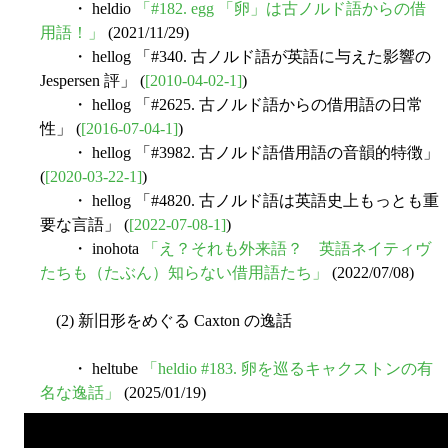
・ heldio
「#182. egg 「卵」は古ノルド語からの借
用語！」
(2021/11/29)
・ hellog 「#340. 古ノルド語が英語に与えた影響の
Jespersen 評」 (
[2010-04-02-1]
)
・ hellog 「#2625. 古ノルド語からの借用語の日常
性」 (
[2016-07-04-1]
)
・ hellog 「#3982. 古ノルド語借用語の音韻的特徴」
(
[2020-03-22-1]
)
・ hellog 「#4820. 古ノルド語は英語史上もっとも重
要な言語」 (
[2022-07-08-1]
)
・ inohota
「え？それも外来語？ 英語ネイティヴ
たちも（たぶん）知らない借用語たち」
(2022/07/08)
(2) 新旧形をめぐる Caxton の逸話
・ heltube
「heldio #183. 卵を巡るキャクストンの有
名な逸話」
(2025/01/19)