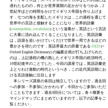
遅れたものの，何とか世界展開の足かがりをつかみ，2
世紀半ほどの時間をかけてイギリス帝国を作り上げま
す．七つの海を支配したイギリスは，この過程を通じて
世界中の言語と接触することになり，世界的語彙
(
cosmopolitan_vocabulary
) という滋養が，英語という言語
に大量に流れ込んでくることになりました．英語語彙
は，語源を追いかけていくだけで世界一周できるほどの
豊かさを得たのです．英語界最大の辞書である
OED
(=
Oxford English Dictionary) の編纂企画が打ち上げられた
のは，上記過程の機の熟したイギリス帝国の絶頂時代，
19世紀後半のことでした．今回の講座では，英語語彙史
上とりわけ激動の時代というべき，この近代英語期にお
ける言語接触に注目します
本シリーズ講座の各回は独立していますので，過去回
への参加・不参加にかかわらず，今回からご参加いただ
くこともできます．過去9回分については，各々概要を
マインドマップにまとめていますので，以下の記事をご
覧ください．