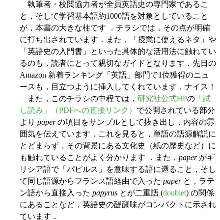
執筆者・校閲協力者が全員英語史の専門家であるこ
と，そして学習基本語約1000語を対象としていること
が，本書の大きな柱です ．チラシでは，その点が明確
に打ち出されています．また，「授業に使えるネタ」や
「英語史の入門書」といった具体的な活用法に触れてい
るのも，読者にとって親切なガイドとなります．先日の
Amazon 新着ランキング「英語」部門で1位獲得のニュ
ースも，目立つように挿入してくれています，ナイス！
また，このチラシの中程では，
研究社公式HP
の
「試
し読み」（PDFへの直接リンク）
で公開されている部分
より
paper
の項目をサンプルとして抜き出し，内容の雰
囲気を伝えています．これを見ると，単語の語源解説に
とどまらず，その背景にある文化史（紙の歴史など）に
も触れていることがよく分かります ．また，
paper
がギ
リシア語で「パピルス」を意味する語に遡ること，そし
て同じ語源からフランス語経由で入った
paper
と，ラテ
ン語から直接入った
papyrus
とが二重語 (
doublet
) の関係
にあることなど，英語史の醍醐味がコンパクトに示され
ています．