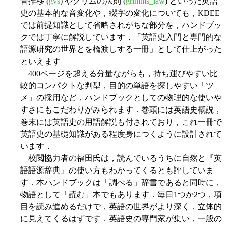
音推移 (
gvs
) やグリムの法則 (
grimms_law
) といった英語
史の基本的な音変化や，綴字の変化についても，KDEE
では前提知識として省略されがちな部分を，ハンドブッ
クでは丁寧に解説しています．「英語史入門と専門的な
語源研究の世界とを橋渡しする一冊」として仕上がった
といえます
400ページを超える分量ながらも，持ち運びやすい比
較的コンパクトな判型，目的の単語を探しやすい「ツ
メ」の採用など，ハンドブックとしての物理的な使いや
すさにもこだわりがみられます．巻頭には英語史概説，
巻末には英語史の用語解説も付されており，これ一冊で
英語史の基礎知識がある程度身につくように設計されて
います．
校閲協力者の福田氏は，読んでいるうちに自然と『英
語語源辞典』の使い方もわかってくるとも評していま
す．本ハンドブックは「調べる」辞書であると同時に，
物語として「読む」本でもあります．毎日1つか2つ，項
目を読み進めるだけで，英語の世界がより深く，立体的
に見えてくるはずです．英語史の専門家が集い，一般の