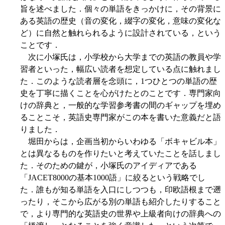
旨を述べました．個々の単語をきっかけに，その背景に
ある英語の歴史（音の変化，綴字の変化，意味の変化な
ど）に自然と触れられるように設計されている，という
ことです．
次に小塚氏は，小学校から大学までの英語の教員や学
習者といった，幅広い読者を想定している点に触れまし
た．このような読者層を念頭に，1つひとつの単語の歴
史を丁寧に描くことを心がけたとのことです．専門家向
けの辞典と，一般的な学習参考書の間のギャップを埋め
ることこそ，英語史専門家がこの本を書いた意義だと語
りました．
堀田からは，企画当初からいわゆる「ボキャビル本」
とは異なるものを作りたいと考えていたことを話しまし
た．そのための鍵が，小塚氏のアイディアである
「JACET8000の基本1000語」に絞るという戦略でし
た．誰もが知る単語を入口にしつつも，印欧語根まで遡
ったり，そこから広がる別の単語も紹介したりすること
で，より専門的な英語史の世界や上級者向けの辞典への