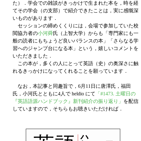
た）．学会での雑談がきっかけで生まれた本を，時を経
てその学会（の支部）で紹介できたことは，実に感慨深
いものがあります．
セッションの締めくくりには，会場で参加していた校
閲協力者の
小河舜
氏（上智大学）からも「専門家にも一
般の読者にもちょうど良いバランスの本」「さらなる学
習へのジャンプ台になる本」という，嬉しいコメントを
いただきました．
この本が，多くの人にとって英語（史）の奥深さに触
れるきっかけになってくれることを願っています．
なお，本記事と同趣旨で，6月11日に唐澤氏，福田
氏，小河氏とともに4人で heldio にて
「#1473. 土曜日の
『英語語源ハンドブック』新刊紹介の振り返り」
を配信
していますので，そちらもお聴きいただければ．