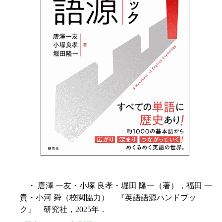
・ 唐澤 一友・小塚 良孝・堀田 隆一（著），福田 一
貴・小河 舜（校閲協力） 『英語語源ハンドブッ
ク』 研究社，2025年．