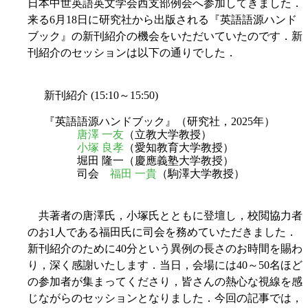
日本中世英語英文学会西支部例会へ参加してきました．
来る6月18日に研究社から出版される『英語語源ハンド
ブック』の新刊紹介の機会をいただいていたのです．新
刊紹介のセッションは以下の通りでした．
新刊紹介 (15:10～15:50)
『英語語源ハンドブック』（研究社，2025年）
唐澤 一友
（立教大学教授）
小塚 良孝
（愛知教育大学教授）
堀田 隆一（慶應義塾大学教授）
司会
福田 一貴
（駒澤大学教授）
共著者の唐澤氏，小塚氏とともに登壇し，校閲協力者
のお1人である福田氏に司会を務めていただきました．
新刊紹介のために40分という異例の長さのお時間を賜わ
り，深く感謝いたします．当日，会場には40～50名ほど
の参加者が集まってくださり，皆さんの熱心な視線を感
じながらのセッションとなりました．今回の記事では，