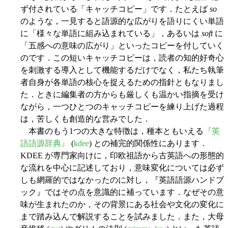
ず付されている「キャッチコピー」です．たとえば
so
のような，一見すると語源的な広がりを語りにくい単語
に「様々な単語に組み込まれている」，あるいは
soft
に
「五感への意味の広がり」といったコピーを付していく
のです．この短いキャッチコピーは，読者の知的好奇心
を刺激する導入として機能するだけでなく，私たち執筆
者自身が各単語の核心を捉えるための指針ともなりまし
た．ときに編集者の方からも厳しくも温かい指摘を受け
ながら，一つひとつのキャッチコピーを練り上げた過程
は，苦しくも創造的な営みでした．
本書のもう1つの大きな特徴は，種本ともいえる
『英
語語源辞典』
(
kdee
) との補完的関係性にあります．
KDEE が専門家向けに，印欧祖語から古英語への形態的
な流れを中心に記述しており，意味変化については必ず
しも網羅的ではなかったのに対し，『英語語源ハンドブ
ック』ではその点を意識的に補っています．なぜその意
味が生まれたのか，その背景にある社会や文化の変化に
まで踏み込んで解説することを試みました．また，大母