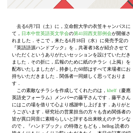
去る6月7日（土）に，立命館大学の衣笠キャンパスに
て，
日本中世英語英文学会
の
第41回西支部例会
が開催さ
れました．そこで，来たる6月18日（水）に発売予定の
『英語語源ハンドブック』を，共著者3名が紹介させて
いただくというありがたいセッションを設けていただき
ました．その折に，広報のために紙のチラシ（上掲）を
配布いたしましたが，持参した60部はすべて来場者にお
持ちいただきました．関係者一同嬉しく思っておりま
す．
この素敵なチラシを作成してくれたのは，
khelf
（慶應
英語史フォーラム）メンバーの藤平さんです．藤平さん
にはこの場を借りて心より感謝申し上げます．ありがと
うございます．研究社の営業担当の方々も含め関係者の
皆が異口同音に素晴らしいと評する出来映えのチラシな
ので，『ハンドブック』の特徴ともども，hellog 読者の