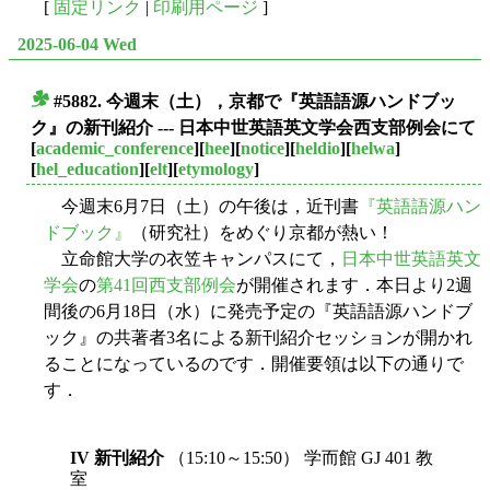
[
固定リンク
|
印刷用ページ
]
2025-06-04 Wed
#5882. 今週末（土），京都で『英語語源ハンドブッ
■
ク』の新刊紹介 --- 日本中世英語英文学会西支部例会にて
[
academic_conference
][
hee
][
notice
][
heldio
][
helwa
]
[
hel_education
][
elt
][
etymology
]
今週末6月7日（土）の午後は，近刊書
『英語語源ハン
ドブック』
（研究社）をめぐり京都が熱い！
立命館大学の衣笠キャンパスにて，
日本中世英語英文
学会
の
第41回西支部例会
が開催されます．本日より2週
間後の6月18日（水）に発売予定の『英語語源ハンドブ
ック』の共著者3名による新刊紹介セッションが開かれ
ることになっているのです．開催要領は以下の通りで
す．
IV 新刊紹介
（15:10～15:50） 学而館 GJ 401 教
室