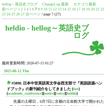
hellog～英語史ブログ
ChangeLog 最新
カテゴリ最新
前ページ
1
2
3
4
5
6
7
8
9
10
11
12
13
14
15
16
17
18
19
20
21
22
23
24
25
26
27
次ページ
/ page 7 (27)
heldio -
hellog～英語史ブ
ログ
最終更新時間: 2026-07-15 01:27
2025-06-12 Thu
#5890. 日本中世英語英文学会西支部で『英語語源ハン
■
ドブック』の新刊紹介をしてきました
[
hee
]
[
academic_conference
][
notice
][
voicy
][
heldio
]
先週の土曜日，6月7日に京都の立命館大学で開かれた