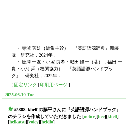
・ 寺澤 芳雄（編集主幹） 『英語語源辞典』新装
版 研究社，2024年．
・ 唐澤 一友・小塚 良孝・堀田 隆一（著），福田 一
貴・小河 舜（校閲協力） 『英語語源ハンドブッ
ク』 研究社，2025年．
[
固定リンク
|
印刷用ページ
]
2025-06-10 Tue
#5888. khelf の藤平さんに『英語語源ハンドブック』
■
のチラシを作成していただきました
[
notice
][
hee
][
khelf
]
[
helkatsu
][
voicy
][
heldio
]