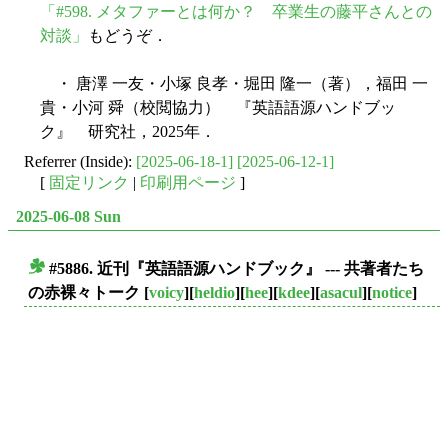
「#598. メタファーとは何か？ 卒業生の藤平さんとの
対談」
もどうぞ．
・ 唐澤 一友・小塚 良孝・堀田 隆一（著），福田 一
貴・小河 舜（校閲協力） 『英語語源ハンドブッ
ク』 研究社，2025年．
Referrer (Inside):
[2025-06-18-1]
[2025-06-12-1]
[
固定リンク
|
印刷用ページ
]
2025-06-08 Sun
#5886. 近刊『英語語源ハンドブック』 --- 共著者たち
■
の赤裸々トーク
[
voicy
][
heldio
][
hee
][
kdee
][
asacul
][
notice
]