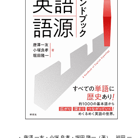
・ 唐澤 一友・小塚 良孝・堀田 隆一（著），福田 一