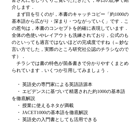
皆さんにもじっくりご覧いただきたく，本日の記事で紹
介します．
まず目を引くのが，本書のキャッチコピー「約1000の
基本語から広がり・深まり・つながっていく」です．こ
の惹句は，本書のコンセプトを的確に表現しています．
全体の色使いやレイアウトも洗練されており，公式のも
のといっても過言ではないほどの完成度ですね（←妙な
言い方でした，実際のところ研究社公認のチラシなので
す）．
チラシでは書の特色が箇条書きで分かりやすくまとめ
られています．いくつか引用してみましょう．
・ 英語史の専門家による英語語源本
・ エビデンスに基づいて精選された約1000の基本語
を徹底解説
・ 授業に使えるネタが満載
・ JACET1000の基本語を徹底解説
・ 英語史の入門書としても活用できる