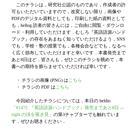
このチラシは，研究社公認のものであり，作成者の許
可もいただいていますので，改変しない限り，画像や
PDFのデジタル資料としても，印刷した紙の資料として
も，hellog 読者の皆さんには，ご自由に閲覧・ダウンロ
ード・利用していただけます．むしろ『英語語源ハンド
ブック』の存在をあまねく知っていただけるよう，SNS
でも，学校・塾の授業でも，各種会合などでも，なるべ
く広く頒布していただけますと幸いです．本書発売まで
あと8日ほど．皆さんも，ぜひこのチラシを眺めて，本
書への期待を膨らませていただければ幸いです．
・ チラシの画像 (PNG) は
こちら
・ チラシの PDF は
こちら
今回紹介したチラシについては，本日の heldio
「#1472. 『英語語源ハンドブック』発売まであと8日 ---
eight の項を覗き見」
の第3チャプターでも触れていま
す．ぜひお聴きください．