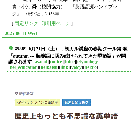
貴・小河 舜（校閲協力） 『英語語源ハンドブッ
ク』 研究社，2025年．
[
固定リンク
|
印刷用ページ
]
2025-06-11 Wed
#5889. 6月21日（土），朝カル講座の春期クール第3回
■
「autumn --- 類義語に揉み続けられてきた季節語」が開
講されます
[
asacul
][
notice
][
kdee
][
etymology
]
[
hel_education
][
helkatsu
][
link
][
voicy
][
heldio
]