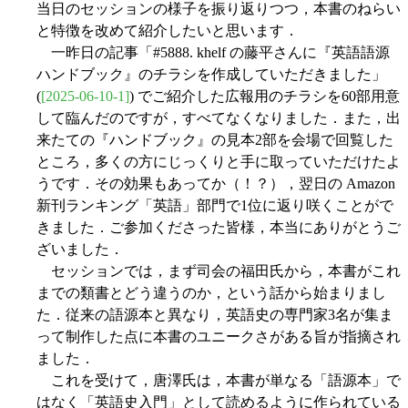
当日のセッションの様子を振り返りつつ，本書のねらい
と特徴を改めて紹介したいと思います．
一昨日の記事「#5888. khelf の藤平さんに『英語語源
ハンドブック』のチラシを作成していただきました」
(
[2025-06-10-1]
) でご紹介した広報用のチラシを60部用意
して臨んだのですが，すべてなくなりました．また，出
来たての『ハンドブック』の見本2部を会場で回覧した
ところ，多くの方にじっくりと手に取っていただけたよ
うです．その効果もあってか（！？），翌日の Amazon
新刊ランキング「英語」部門で1位に返り咲くことがで
きました．ご参加くださった皆様，本当にありがとうご
ざいました．
セッションでは，まず司会の福田氏から，本書がこれ
までの類書とどう違うのか，という話から始まりまし
た．従来の語源本と異なり，英語史の専門家3名が集ま
って制作した点に本書のユニークさがある旨が指摘され
ました．
これを受けて，唐澤氏は，本書が単なる「語源本」で
はなく「英語史入門」として読めるように作られている