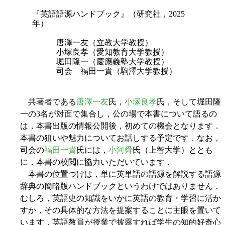
『英語語源ハンドブック』（研究社，2025
年）
唐澤一友（立教大学教授）
小塚良孝（愛知教育大学教授）
堀田隆一（慶應義塾大学教授）
司会 福田一貴（駒澤大学教授）
共著者である
唐澤一友
氏，
小塚良孝
氏，そして堀田隆
一の3名が対面で集合し，公の場で本書について語るの
は，本書出版の情報公開後，初めての機会となります．
本書の狙いや魅力についてお話しする予定です．なお，
司会の
福田一貴
氏には，
小河舜
氏（上智大学）ととも
に，本書の校閲に協力いただいています．
本書の位置づけは，単に英単語の語源を解説する語源
辞典の簡略版ハンドブックというわけではありません．
むしろ，英語史の知識をいかに英語の教育・学習に活か
すか，その具体的な方法を提案することに主眼を置いて
います．英語教員が授業で披露すれば学生の知的好奇心