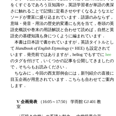
をくすぐるであろう豆知識や，英語学習者が単語の奥深
さに触れることで記憶に定着させやすくなるようなエピ
ソードが豊富に盛り込まれています．語源のみならず，
意味・発音・用法の歴史的変遷にも光を当て，巻頭の英
語史概説や巻末の用語解説と合わせて読めば，自然と英
語史の基礎知識も身につくように編まれています．
本書は日本語で書かれていますが，英語タイトルとし
て
Handbook of English Etymology
(= HEE) も設定されて
います．発売前ではありますが，hellog でもすでに
hee
のタグを付けて，いくつかの記事を公開してきましたの
で，そちらもお読みください．
ちなみに，今回の西支部例会には，新刊紹介の直後に
目玉企画が用意されています．こちらも合わせてご案内
します．
V 企画発表
（16:05～17:50） 学而館 GJ 401 教
室