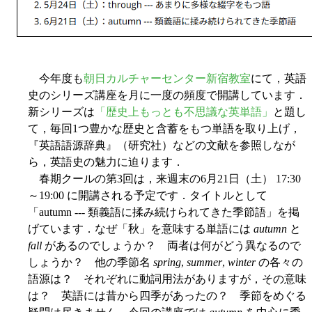
今年度も
朝日カルチャーセンター新宿教室
にて，英語
史のシリーズ講座を月に一度の頻度で開講しています．
新シリーズは
「歴史上もっとも不思議な英単語」
と題し
て，毎回1つ豊かな歴史と含蓄をもつ単語を取り上げ，
『英語語源辞典』（研究社）などの文献を参照しなが
ら，英語史の魅力に迫ります．
春期クールの第3回は，来週末の6月21日（土） 17:30
～19:00 に開講される予定です．タイトルとして
「autumn --- 類義語に揉み続けられてきた季節語」を掲
げています．なぜ「秋」を意味する単語には
autumn
と
fall
があるのでしょうか？ 両者は何がどう異なるので
しょうか？ 他の季節名
spring
,
summer
,
winter
の各々の
語源は？ それぞれに動詞用法がありますが，その意味
は？ 英語には昔から四季があったの？ 季節をめぐる