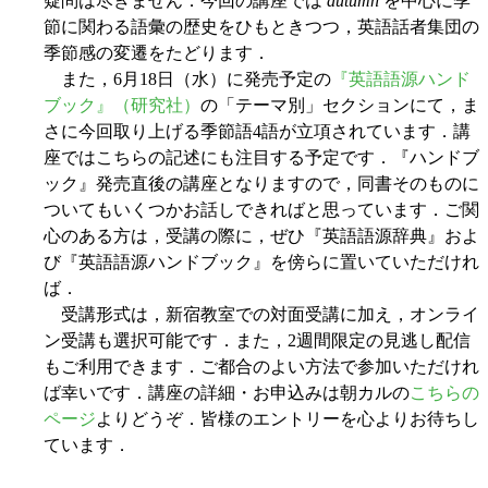
疑問は尽きません．今回の講座では
autumn
を中心に季
節に関わる語彙の歴史をひもときつつ，英語話者集団の
季節感の変遷をたどります．
また，6月18日（水）に発売予定の
『英語語源ハンド
ブック』（研究社）
の「テーマ別」セクションにて，ま
さに今回取り上げる季節語4語が立項されています．講
座ではこちらの記述にも注目する予定です．『ハンドブ
ック』発売直後の講座となりますので，同書そのものに
ついてもいくつかお話しできればと思っています．ご関
心のある方は，受講の際に，ぜひ『英語語源辞典』およ
び『英語語源ハンドブック』を傍らに置いていただけれ
ば．
受講形式は，新宿教室での対面受講に加え，オンライ
ン受講も選択可能です．また，2週間限定の見逃し配信
もご利用できます．ご都合のよい方法で参加いただけれ
ば幸いです．講座の詳細・お申込みは朝カルの
こちらの
ページ
よりどうぞ．皆様のエントリーを心よりお待ちし
ています．