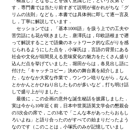
「橋渡し」となることを強く意識した，という次第で
す．専門書では当たり前すぎて説明が省かれがちな「グ
リムの法則」なども，本書では具体例に即して逐一言及
し，丁寧に解説しています．
セッションでは，「基本1000語」を扱う上での工夫や
苦労話にも花が咲きました．唐澤氏は，印欧語根まで遡
って解説することで語彙のネットワーク的な広がりを感
じられるようにした点を，小塚氏は，言語の背景にある
社会や文化が垣間見える意味変化の魅力をたくさん盛り
込んだ点を挙げていました．堀田からは，各見出し語に
付けた「キャッチコピー」決めの舞台裏を紹介しまし
た．なかなか大変な作業で，ウンウン唸りながら，なん
とかかんとかひねり出したものが多いなど，打ち明け話
しで盛り上がりました．
最後に，この企画の意外な誕生秘話を披露しました．
実は今から10年近く前，日本中世英語英文学会の懇親会
の3次会の席で，この3名で「こんな本があったらおもし
ろいよね」と語り合ったのがすべての始まりだったよう
なのです（このことは，小塚氏のみが記憶していまし