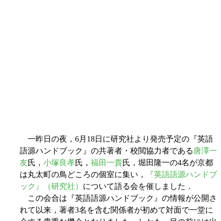
一昨日の夜，6月18日に研究社より発売予定の『英語
語源ハンドブック』の共著者・校閲協力者である
唐澤一
友
氏，
小塚良孝
氏，
福田一貴
氏，堀田隆一の4名が京都
は丸太町の鳥どころ
の個室に集い，
『英語語源ハンドブ
ック』（研究社）
について語る会を催しました．
この会合は『英語語源ハンドブック』の情報が公開さ
れて以来，著者3名を含む関係者が初めて対面で一堂に