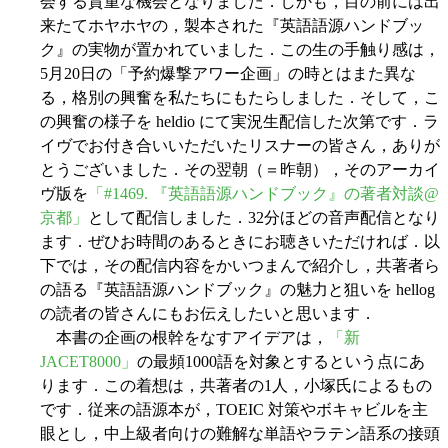
会する貴重な機会となりました．しかも，目の前には出
来たてホヤホヤの，製本された『英語語源ハンドブッ
ク』の実物が置かれていました．この生の手触り感は，
5月20日の「予約爆撃アワー企画」の時とはまた異な
る，格別の興奮を私たちにもたらしました．そして，こ
の興奮の様子を heldio にて実況生配信した次第です．ラ
イヴでお付き合いいただいたリスナーの皆さん，ありが
とうございました．その翌朝（＝昨朝），そのアーカイ
ヴ版を
「#1469. 『英語語源ハンドブック』の著者対談@
京都」
として配信しました．32分ほどの音声配信となり
ます．ぜひお時間のあるときにお聴きいただければ．以
下では，その配信内容をかいつまんで紹介し，共著者ら
の語る『英語語源ハンドブック』の魅力と狙いを hellog
の読者の皆さんにもお伝えしたいと思います．
本書の企画の根幹をなすアイデアは，
「新
JACET8000」
の最頻1000語を対象とするという点にあ
ります．この着想は，共著者の1人，小塚氏によるもの
です．従来の語源本が，TOEIC 対策やボキャビルを主
眼とし，中上級者向けの難解な単語やラテン語系の接頭