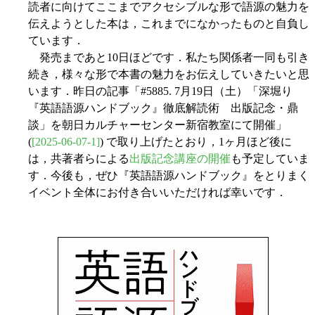
読者に向けてここまでアクセシブルな形で語源の魅力を
伝えようとした本は，これまでになかったものと自負し
ています．
発売まであと10日ほどです．私たち関係者一同も引き
続き，様々な形で本書の魅力をお伝えしていきたいと思
います．昨日の記事「#5885. 7月19日（土）「深堀り
『英語語源ハンドブック』徹底解読術 出版記念・鼎
談」を朝日カルチャーセンター新宿教室にて開催」
(
[2025-06-07-1]
) で取り上げたとおり，1ヶ月ほど後に
は，共著者らによる
出版記念講座の開催
も予定していま
す．今後も，ぜひ『英語語源ハンドブック』をとりまく
イベント全体にお付き合いいただければ幸いです．