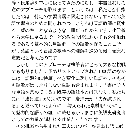
辞・接尾辞を中心に扱ってきたのに対し，本書はむしろ
逆のアプローチを取ります．というのは，私たちが目指
したのは，特定の学習者層に限定されない，すべての英
語学習者のために開かれつつ，とりわけ英語教師に資す
る「虎の巻」となるような一冊だったからです．小学校
から大学に至るまで，どの教育段階においても必ず触れ
るであろう基本的な単語群．その語源を探ることこそ
が，英語という言語の根幹への理解を深める最も確実な
道筋だと考えたのです．
しかし，このアプローチは執筆者にとって大きな挑戦
でもありました．予めリストアップされた1000語のなか
には，語源的に特筆すべき変化に乏しい単語や，そもそ
も語源がはっきりしない単語も含まれます．「書けそう
な単語を集めてくる」既存の語源本とは異なり，私たち
には「逃げ道」がないのです．唐澤氏が「力が試され
る」と述べていたように ，与えられた素材をいかにし
て魅力的な語りの俎上に載せるか，まさに英語史研究者
としての力量が問われる作業だったのです．
その挑戦から生まれた工夫の1つが，各見出し語に必