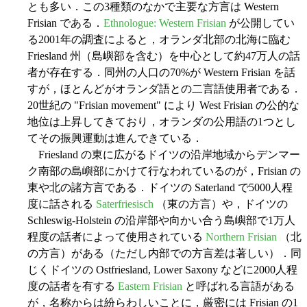
とも多い．この3種類のなかで主要な方言は Western
Frisian である．
Ethnologue: Western Frisian
が公開してい
る2001年の調査によると，オランダ北部の北海に臨む
Friesland 州（島嶼部を含む）を中心として約47万人の話
者が存在する．同州の人口の70%が Western Frisian を話
すが，ほとんどがオランダ語との二言語使用者である．
20世紀の "Frisian movement" により West Frisian の公的な
地位は上昇してきており，オランダの公用語の1つとし
てその振興運動は進んできている．
Friesland の東に広がるドイツの沿岸地域からデンマー
ク南部の島嶼部にかけて行なわれているのが，Frisian の
東や北の諸方言である．ドイツの Saterland で5000人程
度に話される
Saterfriesisch
（東の方言）や，ドイツの
Schleswig-Holstein の沿岸部や向かい合う島嶼部で1万人
程度の話者によって使用されている
Northern Frisian
（北
の方言）がある（ただし内部での方言差は著しい）．同
じくドイツの Ostfriesland, Lower Saxony などに2000人程
度の話者を有する
Eastern Frisian
と呼ばれる言語がある
が，名称からは紛らわしいことに，厳密には Frisian の1