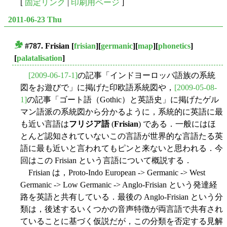
[
固定リンク
|
印刷用ページ
]
2011-06-23 Thu
#787. Frisian
[
frisian
][
germanic
][
map
][
phonetics
]
■
[
palatalisation
]
[2009-06-17-1]
の記事「インドヨーロッパ語族の系統
図をお遊びで」に掲げた印欧語系統図や，
[2009-05-08-
1]
の記事「ゴート語（Gothic）と英語史」に掲げたゲル
マン語派の系統図から分かるように，系統的に英語に最
も近い言語は
フリジア語
(
Frisian
) である．一般にはほ
とんど認知されていないこの言語が世界的な言語たる英
語に最も近いと言われてもピンと来ないと思われる．今
回はこの Frisian という言語について概説する．
Frisian は，Proto-Indo European -> Germanic -> West
Germanic -> Low Germanic -> Anglo-Frisian という発達経
路を英語と共有している．最後の Anglo-Frisian という分
類は，後述するいくつかの音声特徴が両言語で共有され
ていることに基づく仮説だが，この分類を否定する見解