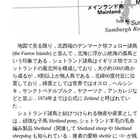
地図で見る限り，北西端のデンマーク領フェロー諸島
(the Faeroe Islands) と並んで，北海に浮かぶ絶海の孤島と
いう印象である．シェトランド諸島はイギリス領でスコ
ットランドの最北州を構成しており，大小約100の島か
ら成るが，8割以上が無人島である．北緯60度付近に位
置しており，緯度としては世界ではオスロ，ヘルシン
キ，サンクトペテルブルク，ヤクーツク，アンカレジな
どと並ぶ．1974年までは公式に
Zetland
と呼ばれてい
た．
シェトランド諸島と結びつけられる物産や産業として
は，頑強な子馬
Shetland pony
, シェトランド羊毛の毛糸
編み製品
Shetland
（関連して
Shetland sheep
や
Shetland
sheepdog
も知られている．後者の愛称
sheltie
に <l> が残