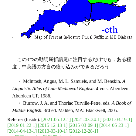
この3つの動詞屈折語尾に注目するだけでも，ある程
度，中英語の方言の絞り込みができるだろう．
・ McIntosh, Angus, M. L. Samuels, and M. Benskin.
A
Linguistic Atlas of Late Mediaeval English
. 4 vols. Aberdeen:
Aberdeen UP, 1986.
・ Burrow, J. A. and Thorlac Turville-Petre, eds.
A Book of
Middle English
. 3rd ed. Malden, MA: Blackwell, 2005.
Referrer (Inside):
[2021-05-12-1]
[2021-03-24-1]
[2021-03-19-1]
[2019-01-22-1]
[2015-12-13-1]
[2015-03-09-1]
[2014-05-23-1]
[2014-04-13-1]
[2013-03-10-1]
[2012-12-28-1]