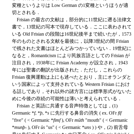
変種というよりは Low German の1変種というほうが適
切とされる．
Frisian の最古の文献は，部分的に11世紀に遡る法律文
書で，13世紀の写本で現存している．ここに表わされて
いる Old Frisian の段階は16世紀後半まで続いたが，1573
年のものとされる文献を最後に，以降3世紀の間 Frisian
で残された文書はほとんどみつかっていない．19世紀に
なると，Romanticism により民族言語としての Frisian が
注目され，1938年に Frisian Academy が設立され，1943
年には聖書の翻訳が出版された．ただし，これらの
Frisian 復興運動は上にも述べたとおり，主にオランダと
いう国家によって支持されている Western Frisian におけ
る話しであり，それ以外の諸方言には標準形式がないた
めに今後の存続の可能性は薄いと考えられている．
Frisian と英語に共通する音声特徴としては，(1)
Germanic *
f
, *
þ
, *
s
に先行する鼻音の消失 ( ex. OFr
fīf
"five" ( < Germanic *
fimf
), OFr
mūth
"mouth" ( < Germanic
*
munþ-
), OFr
ūs
"us" ( < Germanic *
uns
) ) や，(2) 前舌母