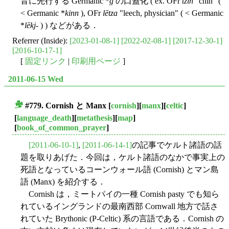
音に先行する Germanic *
g
の口蓋化 ( ex. OFr
tzin
"chin" (
< Germanic *
kinn
), OFr
lētza
"leech, physician" ( < Germanic
*
lēkj-
) ) などがある．
Referrer (Inside):
[2023-01-08-1]
[2022-02-08-1]
[2017-12-30-1]
[2016-10-17-1]
[
固定リンク
|
印刷用ページ
]
2011-06-15 Wed
#779. Cornish と Manx
[
cornish
][
manx
][
celtic
]
■
[
language_death
][
metathesis
][
map
]
[
book_of_common_prayer
]
[2011-06-10-1]
,
[2011-06-14-1]
の記事でケルト諸語の話
題を取りあげた．今回は，ケルト諸語のなかで事実上の
死語となっているコーンウォール語 (Cornish) とマン島
語 (Manx) を紹介する．
Cornish は，ミートパイの一種 Cornish pasty でも知ら
れているイングランドの最南西部 Cornwall 地方で話さ
れていた Brythonic (P-Celtic) 系の言語である．Cornish の