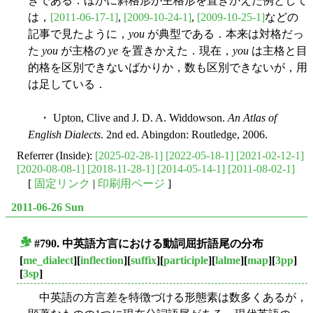
きである．ほかに斜格形が主格形を置きかえた例として
は，
[2011-06-17-1]
,
[2009-10-24-1]
,
[2009-10-25-1]
などの
記事で見たように，
you
が典型である．本来は対格だっ
た
you
が主格の
ye
を置きかえた．現在，
you
は主格と目
的格を区別できないばかりか，数も区別できないが，用
は足している．
・ Upton, Clive and J. D. A. Widdowson.
An Atlas of
English Dialects
. 2nd ed. Abingdon: Routledge, 2006.
Referrer (Inside):
[2025-02-28-1]
[2022-05-18-1]
[2021-02-12-1]
[2020-08-08-1]
[2018-11-28-1]
[2014-05-14-1]
[2011-08-02-1]
[
固定リンク
|
印刷用ページ
]
2011-06-26 Sun
#790. 中英語方言における動詞屈折語尾の分布
■
[
me_dialect
][
inflection
][
suffix
][
participle
][
lalme
][
map
][
3pp
]
[
3sp
]
中英語の方言差を特徴づける形態素は数多くあるが，