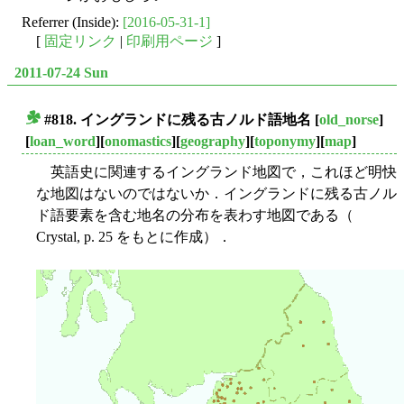
Referrer (Inside):
[2016-05-31-1]
[
固定リンク
|
印刷用ページ
]
2011-07-24 Sun
#818. イングランドに残る古ノルド語地名
[
old_norse
]
■
[
loan_word
][
onomastics
][
geography
][
toponymy
][
map
]
英語史に関連するイングランド地図で，これほど明快
な地図はないのではないか．イングランドに残る古ノル
ド語要素を含む地名の分布を表わす地図である（
Crystal, p. 25 をもとに作成）．