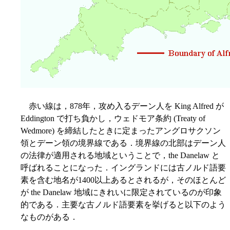
赤い線は，878年，攻め入るデーン人を King Alfred が
Eddington で打ち負かし，ウェドモア条約 (Treaty of
Wedmore) を締結したときに定まったアングロサクソン
領とデーン領の境界線である．境界線の北部はデーン人
の法律が適用される地域ということで，the Danelaw と
呼ばれることになった．イングランドには古ノルド語要
素を含む地名が1400以上あるとされるが，そのほとんど
が the Danelaw 地域にきれいに限定されているのが印象
的である．主要な古ノルド語要素を挙げると以下のよう
なものがある．