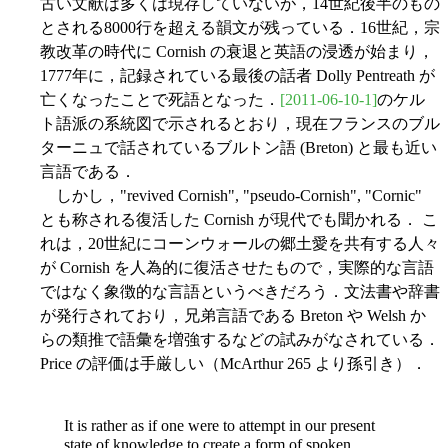
古い文献は多くは現存していないが，14世紀後半のもの
とされる8000行を超える韻文が残っている．16世紀，宗
教改革の時代に Cornish の衰退と英語の浸透が始まり，
1777年に，記録されている最後の話者 Dolly Pentreath が
亡くなったことで死語となった．
[2011-06-10-1]
のケル
ト語派の系統図で示されるとおり，現在フランスのブル
ターニュで話されているブルトン語 (Breton) と最も近い
言語である．
しかし，"revived Cornish", "pseudo-Cornish", "Cornic"
とも称される復活した Cornish が現代でも聞かれる． こ
れは，20世紀にコーンウォールの郷土愛を共有する人々
が Cornish を人為的に復活させたもので，実際的な言語
ではなく象徴的な言語というべきだろう．文法書や辞書
が発行されており，兄弟言語である Breton や Welsh か
らの類推で語彙を増強するなどの試みがなされている．
Price の評価は手厳しい（McArthur 265 より孫引き）．
It is rather as if one were to attempt in our present
state of knowledge to create a form of spoken