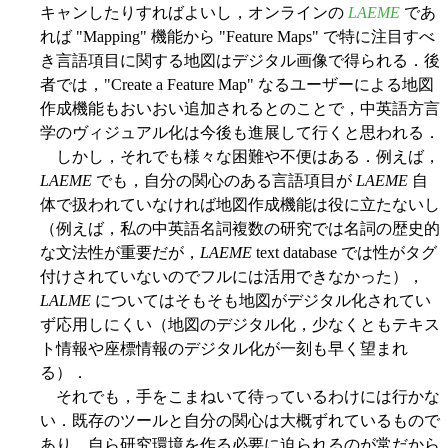
キャンしたりすればよいし，オンラインの
LAEME
であ
れば "Mapping" 機能から "Feature Maps" で特に注目すべ
き言語項目に関する地図はデジタル画像で得られる．後
者では，"Create a Feature Map" なるユーザーによる地図
作成機能もおいおい追加されるとのことで，中英語方言
学のヴィジュアル化は今後も進展して行くと思われる．
しかし，それでも様々な困難や不便はある．例えば，
LAEME
でも，自分の関心のある言語項目が
LAEME
自
体で扱われていなければ地図作成機能は役に立たないし
（例えば，私の中英語名詞複数の研究では名詞の歴史的
な文法性が重要だが，
LAEME
text database では性がタグ
付けされていないのでフルには活用できなかった），
LALME
についてはそもそも地図がデジタル化されてい
ず応用しにくい（地図のデジタル化，少なくともテキス
ト情報や座標情報のデジタル化が一刻も早く望まれ
る）．
それでも，手をこまねいて待っているわけには行かな
い．既存のツールと自分の関心は大概ずれているもので
あり，自ら研究環境を作る必要に迫られるのが常だから