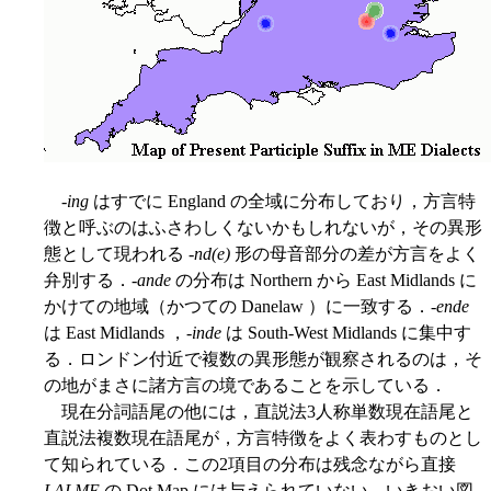
-
ing
はすでに England の全域に分布しており，方言特
徴と呼ぶのはふさわしくないかもしれないが，その異形
態として現われる -
nd(e)
形の母音部分の差が方言をよく
弁別する．-
ande
の分布は Northern から East Midlands に
かけての地域（かつての Danelaw ）に一致する．-
ende
は East Midlands ，-
inde
は South-West Midlands に集中す
る．ロンドン付近で複数の異形態が観察されるのは，そ
の地がまさに諸方言の境であることを示している．
現在分詞語尾の他には，直説法3人称単数現在語尾と
直説法複数現在語尾が，方言特徴をよく表わすものとし
て知られている．この2項目の分布は残念ながら直接
LALME
の Dot Map には与えられていない．いきおい図