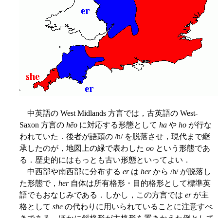
中英語の West Midlands 方言では，古英語の West-
Saxon 方言の
hēo
に対応する形態として
ha
や
ho
が行な
われていた．後者が語頭の /h/ を脱落させ，現代まで継
承したのが，地図上の緑で表わした
oo
という形態であ
る．歴史的にはもっとも古い形態といってよい．
中西部や南西部に分布する
er
は
her
から /h/ が脱落し
た形態で，
her
自体は所有格形・目的格形として標準英
語でもおなじみである．しかし，この方言では
er
が主
格として
she
の代わりに用いられていることに注意すべ