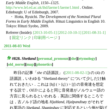
Early Middle English, 1150--1325
.
http://www.lel.ed.ac.uk/ihd/laeme1/laeme1.html
. Online.
Edinburgh: U of Edinburgh, 2007.
・ Hotta, Ryuichi.
The Development of the Nominal Plural
Forms in Early Middle English.
Hituzi Linguistics in English 10.
Tokyo: Hituzi Syobo, 2009.
Referrer (Inside):
[2013-10-05-1]
[2012-10-10-1]
[2011-08-31-1]
[
固定リンク
|
印刷用ページ
]
2011-08-03 Wed
#828.
Shetland
[
personal_pronoun
][
she
][
etymology
]
■
[
old_norse
][
map
][
phonetics
]
昨日の記事「
she
の語源説」 (
[2011-08-02-1]
) の (4) の
語源説，いわゆる "Shetland-theory" について少しだけ触
れておきたい．これは [hj] ( > [ç] ) > [ʃ] の音発達を想定
する説で，
OED
によると同じ音発達がノルウェー語の
方言に見られるといわれる．英語に関係するところで
は，古ノルド語の地名
Hjaltland
,
Hjalpandisøy
がそれぞ
れ英語の
Shetland
,
Shapinshay
に対応するという例が挙げ