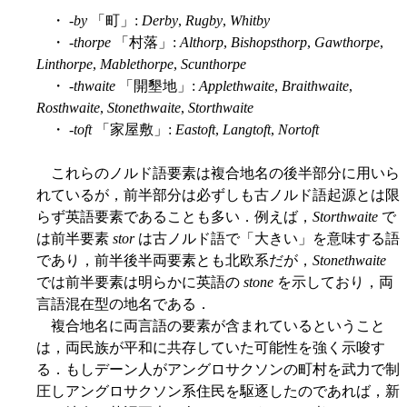
・ -
by
「町」:
Derby
,
Rugby
,
Whitby
・ -
thorpe
「村落」:
Althorp
,
Bishopsthorp
,
Gawthorpe
,
Linthorpe
,
Mablethorpe
,
Scunthorpe
・ -
thwaite
「開墾地」:
Applethwaite
,
Braithwaite
,
Rosthwaite
,
Stonethwaite
,
Storthwaite
・ -
toft
「家屋敷」:
Eastoft
,
Langtoft
,
Nortoft
これらのノルド語要素は複合地名の後半部分に用いら
れているが，前半部分は必ずしも古ノルド語起源とは限
らず英語要素であることも多い．例えば，
Storthwaite
で
は前半要素
stor
は古ノルド語で「大きい」を意味する語
であり，前半後半両要素とも北欧系だが，
Stonethwaite
では前半要素は明らかに英語の
stone
を示しており，両
言語混在型の地名である．
複合地名に両言語の要素が含まれているということ
は，両民族が平和に共存していた可能性を強く示唆す
る．もしデーン人がアングロサクソンの町村を武力で制
圧しアングロサクソン系住民を駆逐したのであれば，新