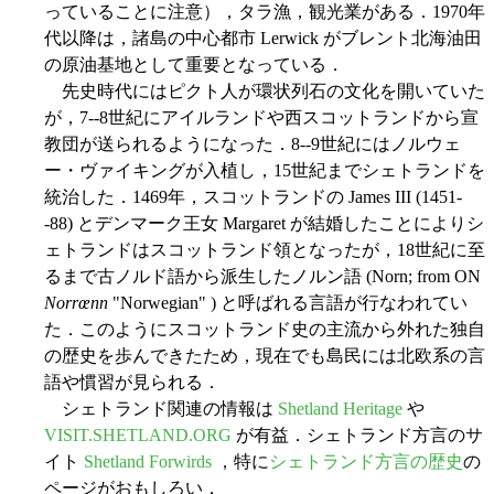
っていることに注意），タラ漁，観光業がある．1970年
代以降は，諸島の中心都市 Lerwick がブレント北海油田
の原油基地として重要となっている．
先史時代にはピクト人が環状列石の文化を開いていた
が，7--8世紀にアイルランドや西スコットランドから宣
教団が送られるようになった．8--9世紀にはノルウェ
ー・ヴァイキングが入植し，15世紀までシェトランドを
統治した．1469年，スコットランドの James III (1451-
-88) とデンマーク王女 Margaret が結婚したことによりシ
ェトランドはスコットランド領となったが，18世紀に至
るまで古ノルド語から派生したノルン語 (Norn; from ON
Norrœnn
"Norwegian" ) と呼ばれる言語が行なわれてい
た．このようにスコットランド史の主流から外れた独自
の歴史を歩んできたため，現在でも島民には北欧系の言
語や慣習が見られる．
シェトランド関連の情報は
Shetland Heritage
や
VISIT.SHETLAND.ORG
が有益．シェトランド方言のサ
イト
Shetland Forwirds
，特に
シェトランド方言の歴史
の
ページがおもしろい．