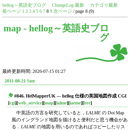
hellog～英語史ブログ
ChangeLog 最新
カテゴリ最新
前ページ
1
2
3
4
5
6
7
8
9
次ページ
/ page 8 (9)
map -
hellog～英語史ブロ
グ
最終更新時間: 2026-07-15 01:27
2011-08-21 Sun
#846.
HelMapperUK
--- hellog 仕様の英国地図作成 CGI
■
[
cgi
][
web_service
][
map
][
lalme
][
laeme
][
bre
]
中英語の方言を研究していると，
LALME
の Dot Map
風のイングランド地図を描けると便利だと思う機会があ
る．
LALME
の地図を用いるのであればコピーしたりス