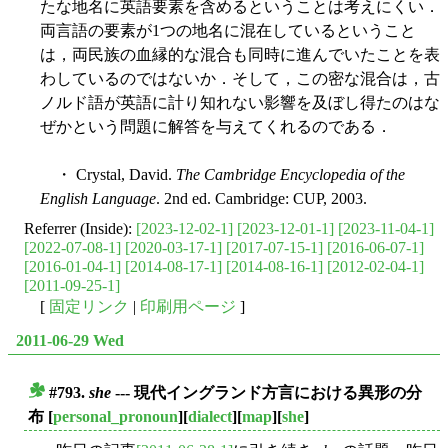
たな地名に英語要素を含めるということは考えにくい．
両言語の要素が1つの地名に混在しているということ
は，両民族の血縁的な混合も同時に進んでいたことを表
わしているのではないか．そして，この密な混合は，古
ノルド語が英語に計り知れない影響を及ぼし得たのはな
ぜかという問題に解答を与えてくれるのである．
・ Crystal, David.
The Cambridge Encyclopedia of the
English Language
. 2nd ed. Cambridge: CUP, 2003.
Referrer (Inside):
[2023-12-02-1]
[2023-12-01-1]
[2023-11-04-1]
[2022-07-08-1]
[2020-03-17-1]
[2017-07-15-1]
[2016-06-07-1]
[2016-01-04-1]
[2014-08-17-1]
[2014-08-16-1]
[2012-02-04-1]
[2011-09-25-1]
[
固定リンク
|
印刷用ページ
]
2011-06-29 Wed
#793.
she
--- 現代イングランド方言における異形の分
■
布
[
personal_pronoun
][
dialect
][
map
][
she
]