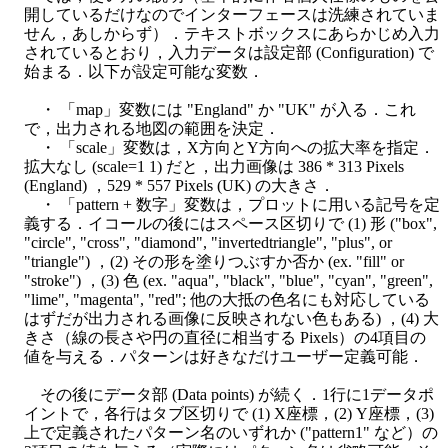
開しているだけなのでインターフェースは洗練されていま
せん，あしからず）．テキストボックスにあらかじめ入力
されているとおり，入力データは設定部 (Configuration) で
始まる．以下が設定可能な変数．
・ 「map」変数には "England" か "UK" が入る．これ
で，出力される地図の範囲を決定．
・ 「scale」変数は，X方向とY方向への拡大率を指定．
拡大なし (scale=1 1) だと，出力画像は 386 * 313 Pixels
(England) ，529 * 557 Pixels (UK) の大きさ．
・ 「pattern + 数字」変数は，プロットに用いる記号を定
義する．イコールの後にはスペース区切りで (1) 形 ("box",
"circle", "cross", "diamond", "invertedtriangle", "plus", or
"triangle") ，(2) その形を塗りつぶすか否か (ex. "fill" or
"stroke") ，(3) 色 (ex. "aqua", "black", "blue", "cyan", "green",
"lime", "magenta", "red"; 他の大抵の色名にも対応している
はずだが出力される画像に反映されない色もある) ，(4) 大
きさ（線の長さや円の直径に相当する Pixels）の4項目の
値を与える．パターンは好きなだけユーザー定義可能．
その後にデータ部 (Data points) が続く．1行に1データポ
イントで，各行はタブ区切りで (1) X座標，(2) Y座標，(3)
上で定義されたパターン名のいずれか ("pattern1" など）の