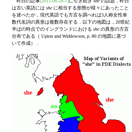
昨日の記事
[2011-06-28-1]
に引き続き
she
の話題．昨日
は古い英語には
she
に相当する形態が様々にあったこと
を述べたが，現代英語でも方言を調べれば3人称女性単
数代名詞の異形は複数存在する．以下の地図は，20世紀
半ばの時点でのイングランドにおける
she
の異形の方言
分布である（ Upton and Widdowson, p. 80 の地図に基づ
いて作成）．