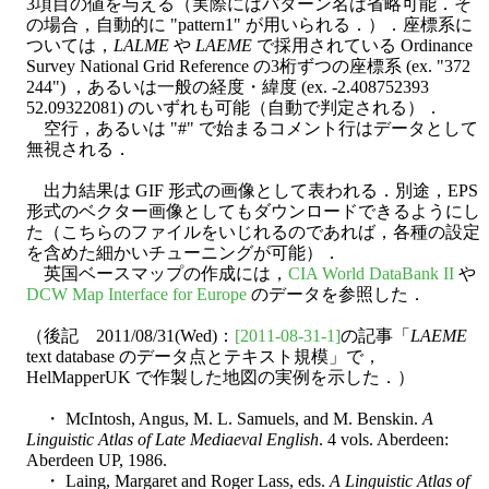
3項目の値を与える（実際にはパターン名は省略可能．そ
の場合，自動的に "pattern1" が用いられる．）．座標系に
ついては，
LALME
や
LAEME
で採用されている Ordinance
Survey National Grid Reference の3桁ずつの座標系 (ex. "372
244") ，あるいは一般の経度・緯度 (ex. -2.408752393
52.09322081) のいずれも可能（自動で判定される）．
空行，あるいは "#" で始まるコメント行はデータとして
無視される．
出力結果は GIF 形式の画像として表われる．別途，EPS
形式のベクター画像としてもダウンロードできるようにし
た（こちらのファイルをいじれるのであれば，各種の設定
を含めた細かいチューニングが可能）．
英国ベースマップの作成には，
CIA World DataBank II
や
DCW Map Interface for Europe
のデータを参照した．
（後記 2011/08/31(Wed)：
[2011-08-31-1]
の記事「
LAEME
text database のデータ点とテキスト規模」で，
HelMapperUK で作製した地図の実例を示した．）
・ McIntosh, Angus, M. L. Samuels, and M. Benskin.
A
Linguistic Atlas of Late Mediaeval English
. 4 vols. Aberdeen:
Aberdeen UP, 1986.
・ Laing, Margaret and Roger Lass, eds.
A Linguistic Atlas of