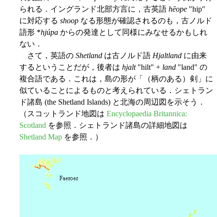
られる．イングランド北部方言に，古英語
hēope
"hip"
に対応する
shoop
なる形態が確認されるのも，古ノルド
語形 *
hjúpa
からの発達として同様にみなせるかもしれ
ない．
さて，英語の
Shetland
は古ノルド語
Hjaltland
に由来
するということだが，後者は
hjalt
"hilt" +
land
"land" の
複合語である．これは，島の形が「（柄のある）剣」に
似ていることによるものと考えられている．シェトラン
ド諸島 (the Shetland Islands) と北海の周辺図を示そう．
（スコットランド地図は
Encyclopaedia Britannica:
Scotland
を参照．シェトランド諸島の詳細地図は
Shetland Map
を参照．）