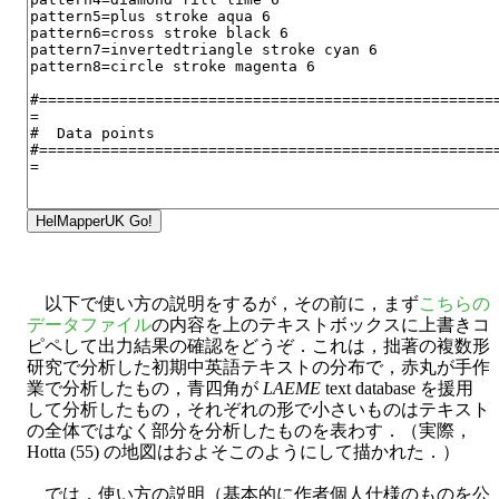
以下で使い方の説明をするが，その前に，まず
こちらの
データファイル
の内容を上のテキストボックスに上書きコ
ピペして出力結果の確認をどうぞ．これは，拙著の複数形
研究で分析した初期中英語テキストの分布で，赤丸が手作
業で分析したもの，青四角が
LAEME
text database を援用
して分析したもの，それぞれの形で小さいものはテキスト
の全体ではなく部分を分析したものを表わす．（実際，
Hotta (55) の地図はおよそこのようにして描かれた．）
では，使い方の説明（基本的に作者個人仕様のものを公