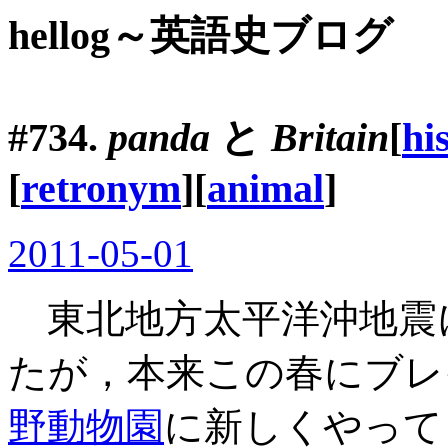
hellog～英語史ブログ
#734.
panda
と
Britain
[
hi
[
retronym
][
animal
]
2011-05-01
東北地方太平洋沖地震
たが，本来この春にブレ
野動物園
に新しくやって