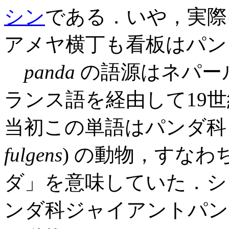
シン
である．いや，実際
アメヤ横丁も看板はパン
panda
の語源はネパー
ランス語を経由して19
当初この単語はパンダ科
fulgens
) の動物，すなわ
ダ」を意味していた．シ
ンダ科ジャイアントパンダ