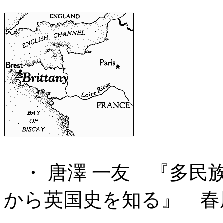
・ 唐澤 一友 『多民族
から英国史を知る』 春風