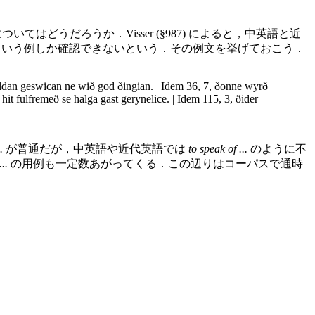
どうだろうか．Visser (§987) によると，中英語と近
 ほどの意か）という例しか確認できないという．その例文を挙げておこう．
ldan geswican ne wið god ðingian. | Idem 36, 7, ðonne wyrð
it fulfremeð se halga gast gerynelice. | Idem 115, 3, ðider
.
が普通だが，中英語や近代英語では
to speak of ...
のように不
..
の用例も一定数あがってくる．この辺りはコーパスで通時