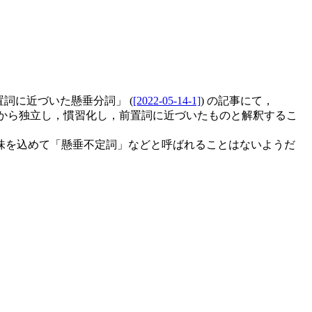
前置詞に近づいた懸垂分詞」 (
[2022-05-14-1]
) の記事にて，
文から独立し，慣習化し，前置詞に近づいたものと解釈するこ
味を込めて「懸垂不定詞」などと呼ばれることはないようだ