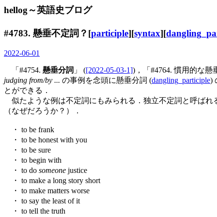
hellog～英語史ブログ
#4783. 懸垂不定詞？[
participle
][
syntax
][
dangling_par
2022-06-01
「#4754.
懸垂分詞
」 (
[2022-05-03-1]
)，「#4764. 慣用的な
judging from/by ...
の事例を念頭に懸垂分詞 (
dangling_participle
とができる．
似たような例は不定詞にもみられる．独立不定詞と呼ばれる
（なぜだろうか？）．
・ to be frank
・ to be honest with you
・ to be sure
・ to begin with
・ to do
someone
justice
・ to make a long story short
・ to make matters worse
・ to say the least of it
・ to tell the truth