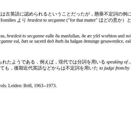
は古英語に認められるということだったが，懸垂不定詞の例については
Homilies より
hrædest to secganne
("for that matter"
ras,
hrædest to secganne
ealle ða manfullan, ðe ær yfel worhton and no
ecganne
eal, ðæt se sacerd deð ðurh ða halgan ðenunge gesawenlice, eal h
られたようである．例えば，現代では分詞を用いる
speaking of ..
ても，後期近代英語などからは不定詞を用いた
to judge from/by .
vols. Leiden: Brill, 1963--1973.