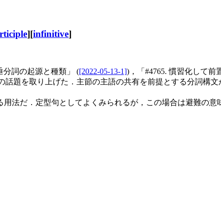
ticiple
][
infinitive
]
懸垂分詞の起源と種類」 (
[2022-05-13-1]
)，「#4765. 慣習化して
) の話題を取り上げた．主節の主語の共有を前提とする分詞構
用法だ．定型句としてよくみられるが，この場合は避難の意