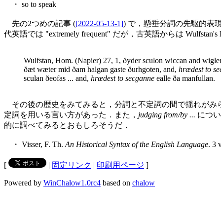
・ so to speak
先の2つめの記事 (
[2022-05-13-1]
) で，懸垂分詞の先駆的表現
代英語では "extremely frequent" だが，古英語からは Wulfstan's 
Wulfstan, Hom. (Napier) 27, 1, ðyder sculon wiccan and wigle
ðæt wæter mid ðam halgan gaste ðurhgoten, and,
hrædest to s
sculan ðeofas ... and,
hrædest to secganne
ealle ða manfullan.
その後の歴史をみてみると，分詞と不定詞の間で揺れがみ
定詞を用いる言い方があった．また，
judging from/by ...
につい
的に調べてみるとおもしろそうだ．
・ Visser, F. Th.
An Historical Syntax of the English Language
. 3 
[
|
固定リンク
|
印刷用ページ
]
Powered by
WinChalow1.0rc4
based on
chalow