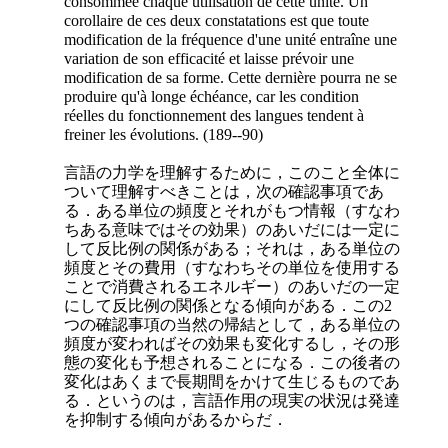
consommée chaque utilisation de cette unité. Un
corollaire de ces deux constatations est que toute
modification de la fréquence d'une unité entraîne une
variation de son efficacité et laisse prévoir une
modification de sa forme. Cette dernière pourra ne se
produire qu'à longe échéance, car les condition
réelles du fonctionnement des langues tendent à
freiner les évolutions. (189--90)
言語の力学を理解するために，このこと全体に
ついて理解すべきことは，次の確認事項であ
る．ある単位の頻度とそれがもつ情報（すなわ
ちある意味ではその効果）のあいだには一定に
して反比例の関係がある；それは，ある単位の
頻度とその費用（すなわちその単位を使用する
ことで消費されるエネルギー）のあいだの一定
にして反比例の関係となる傾向がある．この2
つの確認事項の当然の帰結として，ある単位の
頻度が変わればその効果も変化するし，その形
態の変化も予想されることになる．この後者の
変化はあくまで長期間をかけて生じるものであ
る．というのは，言語作用の現実の状況は発達
を抑制する傾向があるからだ．