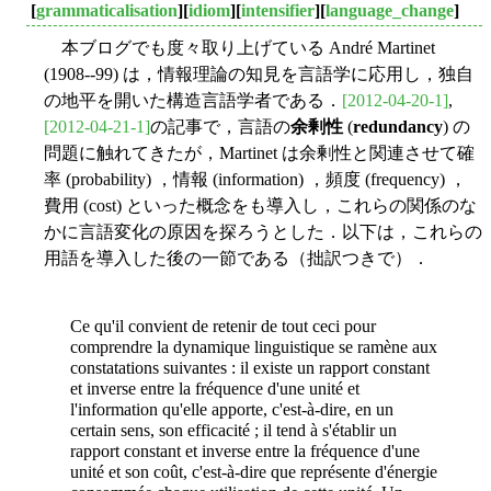
[
grammaticalisation
][
idiom
][
intensifier
][
language_change
]
本ブログでも度々取り上げている André Martinet
(1908--99) は，情報理論の知見を言語学に応用し，独自
の地平を開いた構造言語学者である．
[2012-04-20-1]
,
[2012-04-21-1]
の記事で，言語の
余剰性
(
redundancy
) の
問題に触れてきたが，Martinet は余剰性と関連させて確
率 (probability) ，情報 (information) ，頻度 (frequency) ，
費用 (cost) といった概念をも導入し，これらの関係のな
かに言語変化の原因を探ろうとした．以下は，これらの
用語を導入した後の一節である（拙訳つきで）．
Ce qu'il convient de retenir de tout ceci pour
comprendre la dynamique linguistique se ramène aux
constatations suivantes : il existe un rapport
constant
et inverse entre la fréquence d'une unité et
l'information qu'elle apporte, c'est-à-dire, en un
certain sens, son efficacité ; il tend à s'établir un
rapport constant et inverse entre la fréquence d'une
unité et son coût, c'est-à-dire que représente d'énergie