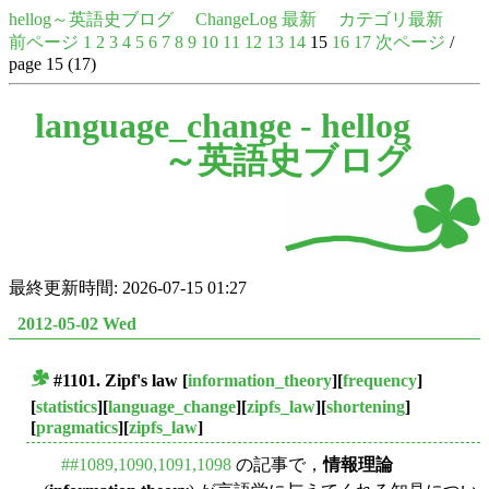
hellog～英語史ブログ
ChangeLog 最新
カテゴリ最新
前ページ
1
2
3
4
5
6
7
8
9
10
11
12
13
14
15
16
17
次ページ
/
page 15 (17)
language_change -
hellog
～英語史ブログ
最終更新時間: 2026-07-15 01:27
2012-05-02 Wed
#1101.
Zipf's law
[
information_theory
][
frequency
]
■
[
statistics
][
language_change
][
zipfs_law
][
shortening
]
[
pragmatics
][
zipfs_law
]
##1089,1090,1091,1098
の記事で，
情報理論