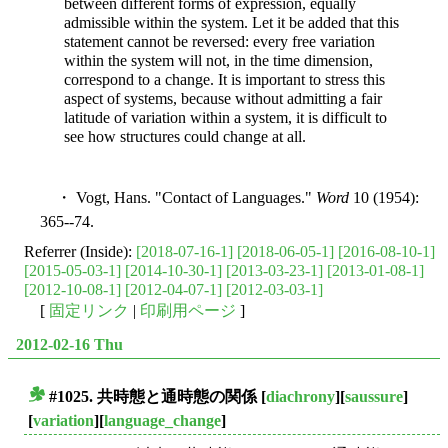
between different forms of expression, equally
admissible within the system. Let it be added that this
statement cannot be reversed: every free variation
within the system will not, in the time dimension,
correspond to a change. It is important to stress this
aspect of systems, because without admitting a fair
latitude of variation within a system, it is difficult to
see how structures could change at all.
・ Vogt, Hans. "Contact of Languages."
Word
10 (1954):
365--74.
Referrer (Inside):
[2018-07-16-1]
[2018-06-05-1]
[2016-08-10-1]
[2015-05-03-1]
[2014-10-30-1]
[2013-03-23-1]
[2013-01-08-1]
[2012-10-08-1]
[2012-04-07-1]
[2012-03-03-1]
[
固定リンク
|
印刷用ページ
]
2012-02-16 Thu
#1025. 共時態と通時態の関係
[
diachrony
][
saussure
]
■
[
variation
][
language_change
]