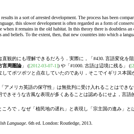
e results in a sort of arrested development. The process has been compared
language, this slower development is often regarded as a form of conserva
en it remains in the old habitat. In this theory there is doubtless an ele
 and beliefs. To the extent, then, that new countries into which a langu
的にも理解できるだろう．実際に，「#430. 言語変化を阻害
方言周圏論
」 (
[2012-03-07-1]
) や「#1000. 古語は辺境に残る」 (
[
立してポツポツと点在していたのであり，そこでイギリス本国
しば言われる「アメリカ英語の保守性」は無批判に受け入れることは
g" として説明できそうな古風な表現が多くあることは認めるにせよ
だと思う．ところで，なぜ「植民地の遅れ」と表現し「宗主国の進み
glish Language
. 6th ed. London: Routledge, 2013.