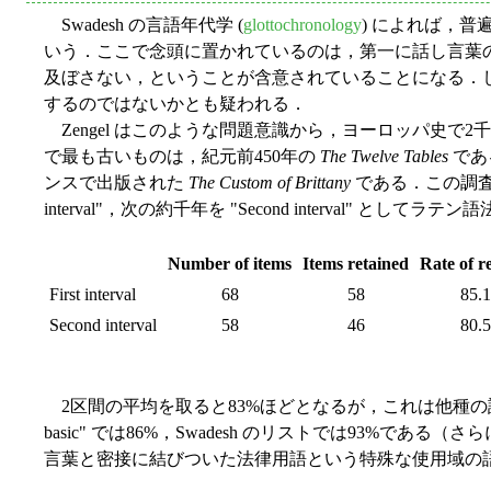
Swadesh の言語年代学 (
glottochronology
) によれば，
いう．ここで念頭に置かれているのは，第一に話し言葉の現象
及ぼさない，ということが含意されていることになる．
するのではないかとも疑われる．
Zengel はこのような問題意識から，ヨーロッパ史
で最も古いものは，紀元前450年の
The Twelve Tables
である
ンスで出版された
The Custom of Brittany
である．この調査
interval"，次の約千年を "Second interval" と
Number of items
Items retained
Rate of r
First interval
68
58
85.
Second interval
58
46
80.
2区間の平均を取ると83%ほどとなるが，これは他種の語彙統計の数値
basic" では86%，Swadesh のリストでは93%で
言葉と密接に結びついた法律用語という特殊な使用域の語彙が