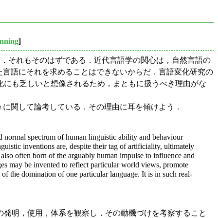
anning
]
い．それもそのはずである．近代言語学の関心は，自然言語の
為的にでっちあげた言語にそれを求めることはできないからだ．言語変化研究の
化にも乏しいと想像されるため，まともに扱うべき理由がな
n
に関して論考している．その理由に耳を傾けよう．
and normal spectrum of human linguistic ability and behaviour
ic inventions are, despite their tag of artificiality, ultimately
re also often born of the arguably human impulse to influence and
ages may be invented to reflect particular world views, promote
 of the domination of one particular language. It is in such real-
の発明，使用，体系を観察し，その動機づけを考察すること