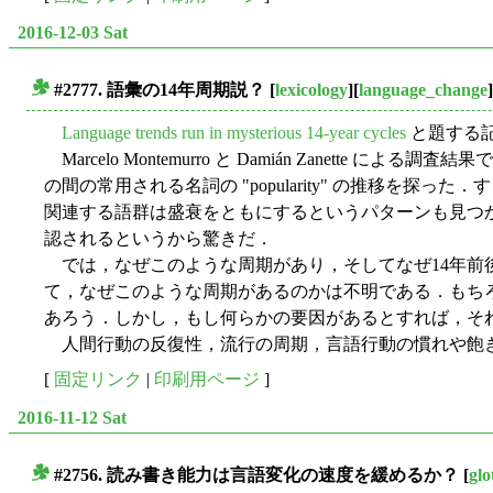
2016-12-03 Sat
#2777. 語彙の14年周期説？
[
lexicology
][
language_change
]
■
Language trends run in mysterious 14-year cycles
と題する
Marcelo Montemurro と Damián Zanette による調査結果であ
の間の常用される名詞の "popularity" の推移を探っ
関連する語群は盛衰をともにするというパターンも見つ
認されるというから驚きだ．
では，なぜこのような周期があり，そしてなぜ14年前
て，なぜこのような周期があるのかは不明である．もち
あろう．しかし，もし何らかの要因があるとすれば，それはいったい何な
人間行動の反復性，流行の周期，言語行動の慣れや飽き
[
固定リンク
|
印刷用ページ
]
2016-11-12 Sat
#2756. 読み書き能力は言語変化の速度を緩めるか？
[
glo
■