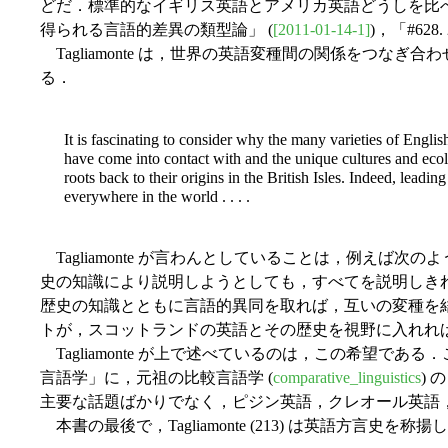
どだ．標準的なイギリス英語とアメリカ英語どうしを比べ
得られる言語的差異の類型論」 (
[2011-01-14-1]
)，「#62
Tagliamonte は，世界の英語変種間の関係をつなぎ
る．
It is fascinating to consider why the many varieties of English
have come into contact with and the unique cultures and ecol
roots back to their origins in the British Isles. Indeed, leadin
everywhere in the world . . . .
Tagliamonte が言わんとしていることは，例え
史の知識により説明しようとしても，すべてを説明しき
歴史の知識とともに言語的異同を取れば，互いの変種を
トが，スコットランドの英語とその歴史を視野に入れれ
Tagliamonte が上で述べているのは，この希望である．この
言語学」に，元祖の比較言語学 (
comparative_linguistics
)
主要な話題ばかりでなく，ピジン英語，クレオール英語，
本書の最後で，Tagliamonte (213) は英語方言史