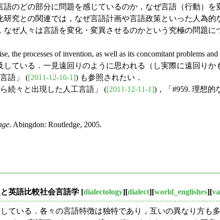
言語のどの部分に問題を感じているのか，なぜ言語（行動）を
化研究との関連では，なぜ言語計画や言語政策といった人為的
，なぜ人々は言語を変化・変異させるのかという究極の問題に
processes of invention, as well as its concomitant problems and iss
essfully as it does" と言及している．一見遠回りのように思
言語」 (
[2011-12-16-1]
) も参照されたい．
から続々と出現した人工言語」 (
[2011-12-11-1]
)，「#959. 理
nge
. Abingdon: Routledge, 2005.
言史と英語比較社会言語学
[
dialectology
][
dialect
][
world_englishes
][
va
分布している．各々の言語特徴は独特であり，互いの異なり方も