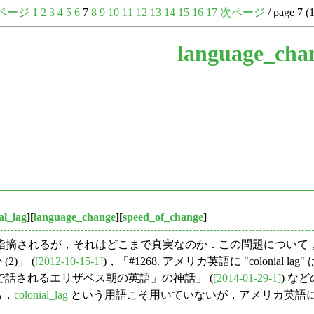
ページ
1
2
3
4
5
6
7
8
9
10
11
12
13
14
15
16
17
次ページ
/ page 7 (
language_cha
al_lag
][
language_change
][
speed_of_change
]
それはどこまで真実なのか．この問題について，「#1266. アメリカ
(2)」 (
[2012-10-15-1]
)，「#1268. アメリカ英語に "colonial lag"
山中で話されるエリザベス朝の英語」の神話」 (
[2014-01-29-1]
) な
も，
colonial_lag
という用語こそ用いていないが，アメリカ英語