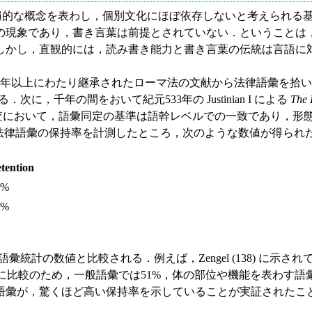
普遍的な概念を表わし，個別文化にほぼ依存しないと考えられる
であり，書き言葉は前提とされていない．ということは，読み書き
しかし，直観的には，読み書き能力と書き言葉の伝統は言語に
で2千年以上にわたり継承されたローマ法の文献から法律語彙を
．次に，千年の間をおいて紀元533年の Justinian I による
The I
において，語彙同定の基準は語幹レベルでの一致であり，形態的な
してラテン語法律語彙の保持率を計測したところ，次のような数値が得られた (Zen
etention
1%
5%
と比較される．例えば，Zengel (138) に示されているように，"
ある（さらに比較のため，一般語彙では51%，体の部位や機能を表わす語
，驚くほど高い保持率を示していることが実証されたことになる．Ze