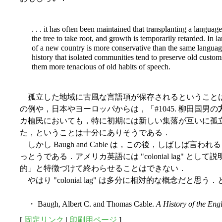
. . . it has often been maintained that transplanting a languag
the tree to take root, and growth is temporarily retarded. In 
of a new country is more conservative than the same language wh
history that isolated communities tend to preserve old customs
them more tenacious of old habits of speech.
孤立した地域に古風な言語項が保存されるということは直観
の例や，日本やヨーロッパからは，「#1045. 柳田国男の
カ植民においても，特に初期には新しい集落が互いに孤
た，ということは十分にありそうである．
しかし Baugh and Cable は，この後，しば
っとうである．アメリカ英語には "colonial la
的」と特徴づけて終わらせることはできない．
やはり "colonial lag" は多分に相対的な概念
・ Baugh, Albert C. and Thomas Cable.
A History of the En
[
固定リンク
|
印刷用ページ
]