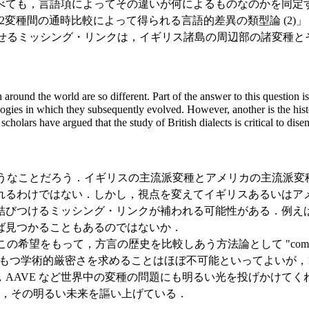
ても，言語項によってその違いが何によるものなのかを同定するの
8. 2変種間の通時比較によって得られる言語的差異の類型論 (2)」 
合わせるミッシング・リンクは，イギリス諸島の周辺部の諸変種とその
 around the world are so different. Part of the answer to this question i
ogies in which they subsequently evolved. However, another is the hist
g scholars have argued that the study of British dialects is critical to di
ば次のようなことだろう．イギリスの主流派変種とアメリカの主流
れるわけではない．しかし，視点を変えてイギリスあるいはア
結びつけるミッシング・リンクが補われる可能性がある．例え
ば見つかることもあるのではないか．
希望をもって，方言の歴史を比較しあう方法論として "comparative
 のもつ学術的厳密さを求めることはほぼ不可能といってよいが
AAVE など世界中の変種の問題にも明るい光を投げかけてく
を称揚し，その明るい未来を謳い上げている．