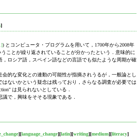
s
]
1]
) とコンピュータ・プログラムを用いて，1700年から2008年
ては下がるということが繰り返されていることが分かったという．意味的に
語，ロシア語，スペイン語などの言語でも似たような周期が確
社会的な変化との連動の可能性が指摘されうるが，一般論とし
ではないかという疑念は残っており，さらなる調査が必要では
ction" は見られないとしている．
思議で，興味をそそる現象である．
e_change
][
language_change
][
latin
][
writing
][
medium
][
literacy
]