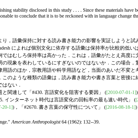
ng stability disclosed in this study . . . . Since
these materials have be
sonable to conclude that it is to be reckoned with in language change t
例により，語彙保持に対する読み書き能力の影響を実証しようと
adesh によれば個別文化に依存する語彙は保持率が比較的低
例ではむしろ保持率は高かった．これは，語彙がたとえ高度に
明の現象を表わしているにすぎないのではないか．この場合，
律用語のほか，宗教用語や科学用語など，当面のあいだ不変と
，このような種類の語彙は，読み書き能力や書き言葉と密接に
ではない．
と関連して「#430. 言語変化を阻害する要因」 (
[2010-07-01-1]
795. インターネット時代は言語変化の回転率の最も速い時代」 (
[
-20-1]
)，「#2670. 書き言葉の保守性について」 (
[2016-08-18-1]
ange."
American Anthropologist
64 (1962): 132--39.