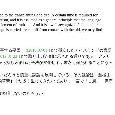
 to the transplanting of a tree. A certain time is required for
tism, and it is assumed as a general principle that the language
ment of truth. . . . And it is a well-recognized fact in cultural
age is carried are cut off from contact with the old, we may find
する要因」 (
[2010-07-01-1]
) で孤立したアイスランドの言語
2012-01-22-1]
) で取り上げた例に示される通りである．アメリ
から持ち込まれた語法が変化せず，末永く保たれることになっ
できないだろうと慎重に議論を展開している．その議論は，至極ま
，言語的革新もまた多く生じてきたのであり，一言で「古風」「保守
」とは表現しないのだろうか．