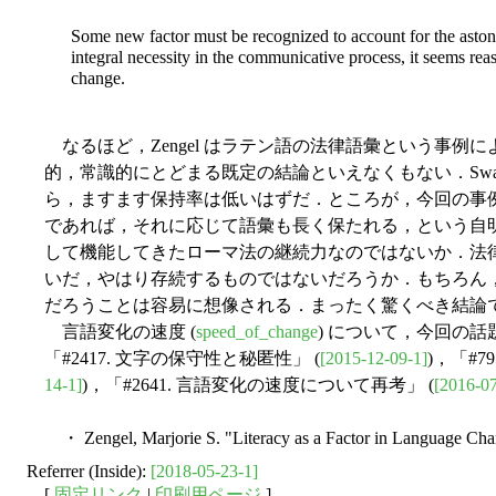
Some new factor must be recognized to account for the astonishi
integral necessity in the communicative process, it seems rea
change.
なるほど，Zengel はラテン語の法律語彙という事
的，常識的にとどまる既定の結論といえなくもない．Sw
ら，ますます保持率は低いはずだ．ところが，今回の事
であれば，それに応じて語彙も長く保たれる，という自
して機能してきたローマ法の継続力なのではないか．法
いだ，やはり存続するものではないだろうか．もちろん
だろうことは容易に想像される．まったく驚くべき結論
言語変化の速度 (
speed_of_change
) について，今回の話題
「#2417. 文字の保守性と秘匿性」 (
[2015-12-09-1]
)，「#
14-1]
)，「#2641. 言語変化の速度について再考」 (
[2016-07
・ Zengel, Marjorie S. "Literacy as a Factor in Language Ch
Referrer (Inside):
[2018-05-23-1]
[
固定リンク
|
印刷用ページ
]