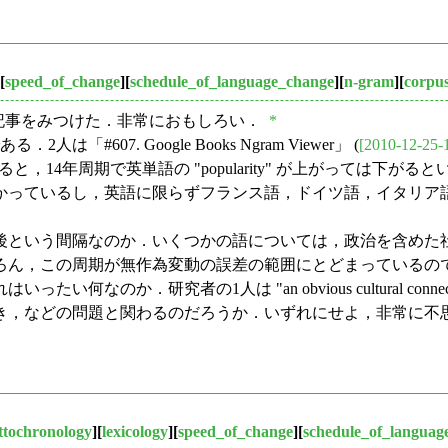
[
speed_of_change
][
schedule_of_language_change
][
n-gram
][
corpu
記事をみつけた．非常におもしろい．
*
る．2人は「#607. Google Books Ngram Viewer」 (
[2010-12-25-
た．すると，14年周期で英単語の "popularity" が上がっ
かっているし，英語に限らずフランス語，ドイツ語，イタリア
後という間隔なのか．いくつかの語については，政治を含めた
ろん，この周期が無作為変動の誤差の範囲にとどまっているの
のか．研究者の1人は "an obvious cultural conne
，などの問題と関わるのだろうか．いずれにせよ，非常に不
ttochronology
][
lexicology
][
speed_of_change
][
schedule_of_languag