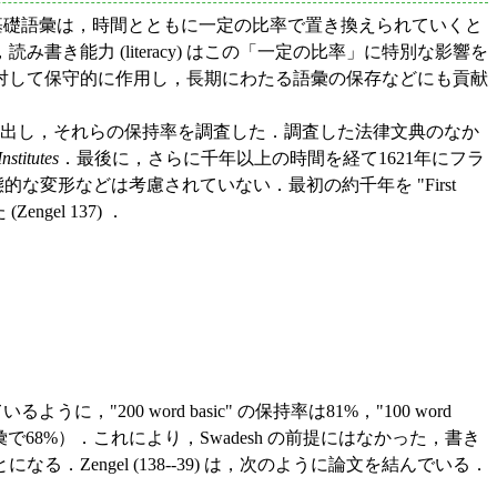
基礎語彙は，時間とともに一定の比率で置き換えられていくと
能力 (literacy) はこの「一定の比率」に特別な影響を
対して保守的に作用し，長期にわたる語彙の保存などにも貢献
拾い出し，それらの保持率を調査した．調査した法律文典のなか
nstitutes
．最後に，さらに千年以上の時間を経て1621年にフラ
変形などは考慮されていない．最初の約千年を "First
gel 137) ．
200 word basic" の保持率は81%，"100 word
彙で68%）．これにより，Swadesh の前提にはなかった，書き
ngel (138--39) は，次のように論文を結んでいる．