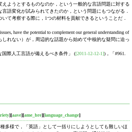
変えようとするものなのか，という一般的な言語問題に対する
な言語変化が試みられてきたのか，という問題にもつながる．
ついて考察する際に，1つの材料を貢献できるということだ．
ues, have the potential to complement our general understanding of
われる（し実際に遠回りかもしれない）が，周辺的な話題から始めて中核的な疑問に迫っ
想的な国際人工言語が備えるべき条件」 (
[2011-12-12-1]
)，「#961.
riety
][
aave
][
ame_bre
][
language_change
]
多種多様で，「英語」として一括りにしようとしても難しいほ