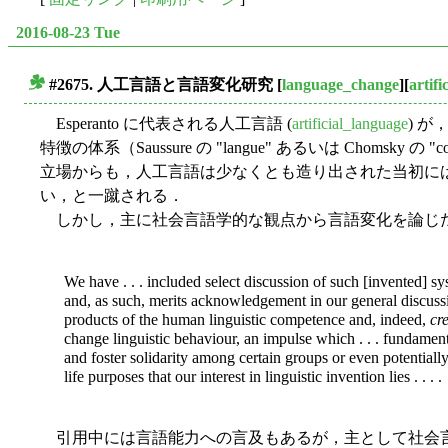
2016-08-23 Tue
#2675. 人工言語と言語変化研究
[
language_change
][
artif
■
Esperanto に代表される人工言語 (
artificial_language
) 
特徴の体系（Saussure の "langue" あるいは C
立場からも，人工言語は少なくとも造り出された当初に
い，と一蹴される．
しかし，主に社会言語学的な観点から言語変化を論じた John
We have . . . included select discussion of such [invented] s
and, as such, merits acknowledgement in our general discussion
products of the human linguistic competence and, indeed,
cre
change linguistic behaviour, an impulse which . . . fundament
and foster solidarity among certain groups or even potentially 
life purposes that our interest in linguistic invention lies . . . .
引用中には言語能力への言及もあるが，主として社会言