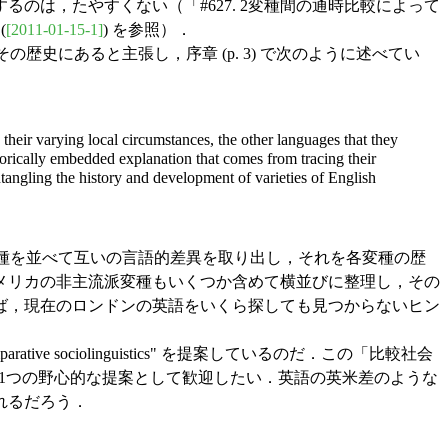
は，たやすくない（「#627. 2変種間の通時比較によって
(
[2011-01-15-1]
) を参照）．
歴史にあると主張し，序章 (p. 3) で次のように述べてい
s their varying local circumstances, the other languages that they
orically embedded explanation that comes from tracing their
sentangling the history and development of varieties of English
派変種を並べて互いの言語的差異を取り出し，それを各変種の歴
メリカの非主流派変種もいくつか含めて横並びに整理し，その
ば，現在のロンドンの英語をいくら探しても見つからないヒン
 sociolinguistics" を提案しているのだ．この「比較社会
，1つの野心的な提案として歓迎したい．英語の英米差のような
れるだろう．