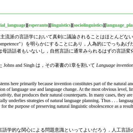
icial_language
][
esperanto
][
linguistics
][
sociolinguistics
][
language_pl
が，主流派の言語学において真剣に議論されることはほとんどな
homsky の "competence"）を明らかにすることにあり，人
は母語話者もいないし，自然言語に通常みられるはずの言語変
s and Singh は，その著書の1章を割いて
Language inventio
ystems here primarily because invention constitutes part of the natural 
 of language use and language change. At the most obvious level, linguist
ativity
, that produces their natural counterparts. In many cases, they a
ally underlies strategies of natural language planning. Thus . . . langu
for the purpose of preserving natural linguistic obsolescence as a result
語学的な関心による問題意識といってよいだろう．人工言語