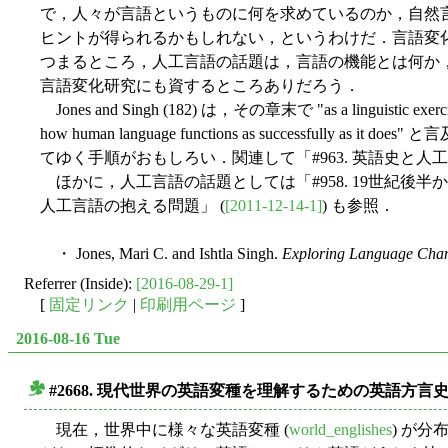
で，人々が言語というものに何を求めているのか，自然
ヒントが得られるかもしれない，というわけだ．言語変
つまるところ，人工言語の話題は，言語の機能とは何か
言語変化研究にも資するところありだろう．
Jones and Singh (182) は，その章末で "as a linguistic exercise, the 
how human language functions as succ
てゆく手順がおもしろい．関連して「#963. 英語史と人工
ほかに，人工言語の話題としては「#958. 19世紀後半
人工言語の抱える問題」 (
[2011-12-14-1]
) も参照．
・ Jones, Mari C. and Ishtla Singh.
Exploring Language Cha
Referrer (Inside):
[2016-08-29-1]
[
固定リンク
|
印刷用ページ
]
2016-08-16 Tue
#2668. 現代世界の英語変種を理解するための英語方
■
現在，世界中に様々な英語変種 (
world_englishes
) が