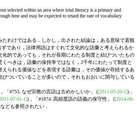
en selected within an area where total literacy is a primary and
hrough time and may be expected to retard the rate of vocabulary
試みたわけではある．しかし，出された結論は，ある意味で直観
いはずであり，法律用語はすぐれて文化的な語彙と考えられるか
文化的であっても，それが長期にわたる制度と結びついたもの
驚くべきは，語彙の保持率ではなく，2千年にわたって制度と
考えられる価値などを表現する語彙は，その価値が存続するあ
結びついていることが多いので，それもおおいに関与している
)，「#753. なぜ宗教の言語は古めかしいか」 (
[2011-05-20-1]
)，
2011-07-01-1]
)，「#1874. 高頻度語の語義の保守性」 (
[2014-06-
) なども参照されたい．