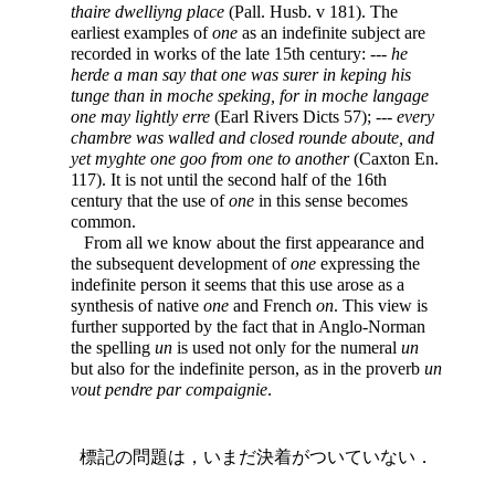
thaire dwelliyng place
(Pall. Husb. v 181). The
earliest examples of
one
as an indefinite subject are
recorded in works of the late
15th century: ---
he
herde a man say that one was surer in keping his
tunge than in moche speking, for in moche langage
one may lightly erre
(Earl Rivers Dicts 57); ---
every
chambre was walled and closed rounde aboute, and
yet myghte one goo from one to another
(Caxton En.
117). It is not until the second half of the 16th
century that the use of
one
in this sense becomes
common.
From all we know about the first appearance and
the subsequent development of
one
expressing the
indefinite person it seems that this use arose as a
synthesis of native
one
and French
on
. This view is
further supported by the fact that in Anglo-Norman
the spelling
un
is used not only for the numeral
un
but also for the indefinite person, as in the proverb
un
vout pendre par compaignie
.
標記の問題は，いまだ決着がついていない．