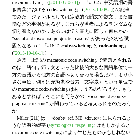
macaronic lyric」 (
[2013-05-06-1]
)，「#1625. 中英語期の書
き言葉における code-switching」 (
[2013-10-08-1]
) の記事
でみた．ジャンルとしては宗教的な韻文や散文，また書
簡などの事例があるが，これらが著者によるランダムな
切り替えなのか，あるいは切り替えに際して何らかの
"social and discourse-pragmatic reasons" があったのかが問
題となる（cf. 「#1627.
code-switching
と
code-mixing
」
(
[2013-10-10-1]
)）．
通常，上記の macaronic code-switching で問題とされる
のは，語句，節，文といった比較的大きな言語単位で一
方の言語から他方の言語へ切り替わる場合だが，より小
さな単位，例えば形態素や音素（文字素）という単位で
の macaronic code-switching はありうるのだろうか．もし
あるとすれば，そこにも何らかの "social and discourse-
pragmatic reasons" が関わっていると考えられるのだろう
か．
Miller (211) は，<doubt> (cf. ME <doute>) に見られるよ
うな語源的綴字 (
etymological_respelling
) はもしかすると
macaronic code-switching により生じたものかもしれない