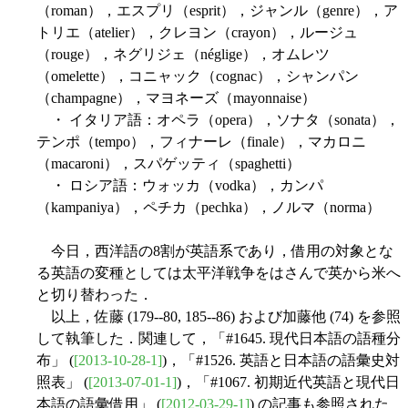
（roman），エスプリ（esprit），ジャンル（genre），ア
トリエ（atelier），クレヨン（crayon），ルージュ
（rouge），ネグリジェ（néglige），オムレツ
（omelette），コニャック（cognac），シャンパン
（champagne），マヨネーズ（mayonnaise）
・ イタリア語：オペラ（opera），ソナタ（sonata），
テンポ（tempo），フィナーレ（finale），マカロニ
（macaroni），スパゲッティ（spaghetti）
・ ロシア語：ウォッカ（vodka），カンパ
（kampaniya），ペチカ（pechka），ノルマ（norma）
今日，西洋語の8割が英語系であり，借用の対象とな
る英語の変種としては太平洋戦争をはさんで英から米へ
と切り替わった．
以上，佐藤 (179--80, 185--86) および加藤他 (74) を参照
して執筆した．関連して，「#1645. 現代日本語の語種分
布」 (
[2013-10-28-1]
)，「#1526. 英語と日本語の語彙史対
照表」 (
[2013-07-01-1]
)，「#1067. 初期近代英語と現代日
本語の語彙借用」 (
[2012-03-29-1]
) の記事も参照された