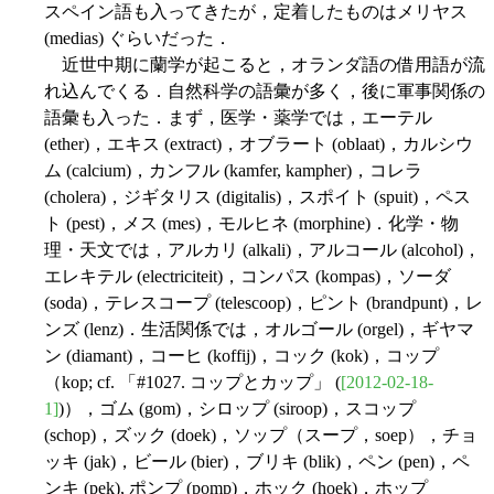
スペイン語も入ってきたが，定着したものはメリヤス
(medias) ぐらいだった．
近世中期に蘭学が起こると，オランダ語の借用語が流
れ込んでくる．自然科学の語彙が多く，後に軍事関係の
語彙も入った．まず，医学・薬学では，エーテル
(ether)，エキス (extract)，オブラート (oblaat)，カルシウ
ム (calcium)，カンフル (kamfer, kampher)，コレラ
(cholera)，ジギタリス (digitalis)，スポイト (spuit)，ペス
ト (pest)，メス (mes)，モルヒネ (morphine)．化学・物
理・天文では，アルカリ (alkali)，アルコール (alcohol)，
エレキテル (electriciteit)，コンパス (kompas)，ソーダ
(soda)，テレスコープ (telescoop)，ピント (brandpunt)，レ
ンズ (lenz)．生活関係では，オルゴール (orgel)，ギヤマ
ン (diamant)，コーヒ (koffij)，コック (kok)，コップ
（kop; cf. 「#1027. コップとカップ」 (
[2012-02-18-
1]
)），ゴム (gom)，シロップ (siroop)，スコップ
(schop)，ズック (doek)，ソップ（スープ，soep），チョ
ッキ (jak)，ビール (bier)，ブリキ (blik)，ペン (pen)，ペ
ンキ (pek), ポンプ (pomp)，ホック (hoek)，ホップ