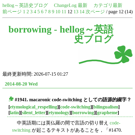
hellog～英語史ブログ
ChangeLog 最新
カテゴリ最新
前ページ
1
2
3
4
5
6
7
8
9
10
11
12
13
14
次ページ
/ page 12 (14)
borrowing -
hellog～英語
史ブログ
最終更新時間: 2026-07-15 01:27
2014-08-20 Wed
#1941. macaronic code-switching としての語源的綴字？
■
[
etymological_respelling
][
code-switching
][
bilingualism
]
[
latin
][
silent_letter
][
etymology
][
borrowing
][
grapheme
]
中英語期には英仏羅の間で言語の切り替え
code-
switching
が起こるテキストがあることを，「#1470.