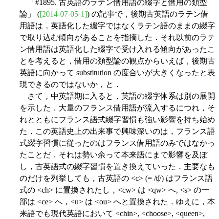
「#1895. 古英語のラテン借用語の綴字と借用の類型
論」 (
[2014-07-05-1]
) の記事で，後期古英語のラテン借
用語は，英語化した綴字ではなくラテン語のままの綴字
で取り込む傾向があることを指摘した．それ以前のラテ
ン借用語は英語化した綴字で受け入れる傾向があったこ
とを考えると，借用の類型論の観点からいえば，後期古
英語に向かって substitution の度合いが大きくなったと表
現できるのではないか，と．
さて，中英語期に入ると，英語の綴字体系は別の展開
を示した．大量のフランス借用語が流入するにつれ，そ
れとともにフランス語式綴字習慣も強い影響を持ち始め
た．この英語史上の出来事で興味深いのは，フランス語
式綴字習慣に従ったのはフランス借用語のみではなかっ
たことだ．それは勢い余って本来語にまで影響を及ぼ
し，古英語式の綴字習慣を置き換えていった．主要なも
のだけを列挙しても，古英語の <c> (= /ʧ/) はフランス語
式の <ch> に置換されたし，<cw> は <qw> へ, <s> の一
部は <ce> へ，<u> は <ou> へと置換された．ゆえに，本
来語でも現代英語において <chin>, <choose>, <queen>,