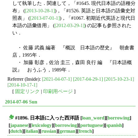
して執筆した．関連して，「#1645. 現代日本語の語種分
布」 (
[2013-10-28-1]
)，「#1526. 英語と日本語の語彙史対
照表」 (
[2013-07-01-1]
)，「#1067. 初期近代英語と現代日
本語の語彙借用」 (
[2012-03-29-1]
) の記事も参照された
い．
・ 佐藤 武義 編著 『概説 日本語の歴史』 朝倉書
店，1995年．
・ 加藤 彰彦，佐治 圭三，森田 良行 編 『日本語概
説』 おうふう，1989年．
Referrer (Inside):
[2021-04-07-1]
[2017-04-29-1]
[2015-10-23-1]
[2014-10-17-1]
[
固定リンク
|
印刷用ページ
]
2014-07-06 Sun
#1896. 日本語に入った西洋語
[
loan_word
][
borrowing
]
■
[
japanese
][
lexicology
][
borrowing
][
portuguese
][
spanish
]
[
dutch
][
italian
][
russian
][
german
][
french
]