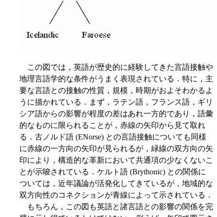
この図では，英語が歴史的に経験してきた言語接触や
地理言語学的な条件がうまく表現されている．特に，主
要な言語との接触の性質，規模，時期がおよそわかるよ
うに描かれている．まず，ラテン語，フランス語，ギリ
シア語からの影響が程度の差はあれ一方的であり，語彙
的なものに限られることが，赤線の矢印から見て取れ
る．古ノルド語 (ENorse) との言語接触についても同様
に赤線の一方向の矢印が見られるが，緑線の双方向の矢
印により，構造的な革新において共通項の少なくないこ
とが示唆されている．ケルト語 (Brythonic) との関係に
ついては，近年議論が活発化してきているが，地域的な
双方向性のコネクションが青線によって示されている．
もちろん，この図も英語と諸言語との影響の関係を完