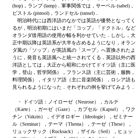
(hop)，ランプ (lamp)．軍事関係では，サーベル (sabel)，
ピストル (pistool)，ランドセル (ransel)．
明治時代には西洋語のなかでは英語が優勢となってく
るが，明治初期にはいまだ「コップ」「ドクトル」など
オランダ借用語の使用が幅を利かせていた．しかし，大
正中期以降は英語系が大半を占めるようになり，オラン
ダ風の「ソップ」が英語風の「スープ」へ置換されたよ
うに，発音も英語風へと統一されてくる．英語以外の西
洋語としては，大正から昭和にかけてドイツ語（主に医
学，登山，哲学関係），フランス語（主に芸術，服飾，
料理関係），イタリア語（主に音楽関係），ロシア語も
見られるようになった．それぞれの例を挙げてみよう．
・ ドイツ語：ノイローゼ（Neurose），カルテ
（Karte），ガーゼ（Gaze），カプセル（Kapsel），ワク
チン（Vakzin），イデオロギー（Ideologie），ゼミナー
ル（Seminar），テーマ（Thema），テーゼ（These），
リュックサック（Rucksack），ザイル（Seil），ヒュッ