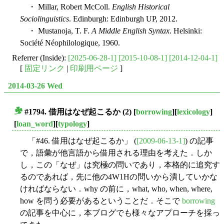
・ Millar, Robert McColl.
English Historical
Sociolinguistics
. Edinburgh: Edinburgh UP, 2012.
・ Mustanoja, T. F.
A Middle English Syntax
. Helsinki:
Société Néophilologique, 1960.
Referrer (Inside):
[2025-06-28-1]
[2015-10-08-1]
[2014-12-04-1]
[
固定リンク
|
印刷用ページ
]
2014-03-26 Wed
#1794. 借用はなぜ起こるか (2)
[
borrowing
][
lexicology
]
■
[
loan_word
][
typology
]
「#46. 借用はなぜ起こるか」 (
[2009-06-13-1]
) の記事
で，語彙が他言語から借用される理由を考えた．しか
し，この「なぜ」は究極の問いであり，本格的に追究す
るのであれば，先に他の4W1Hの問いから潰していかな
ければならない．why の前に，what, who, when, where,
how を問う必要があるということだ．そこで
borrowing
の記事を中心に，本ブログでも様々なアプローチを採っ