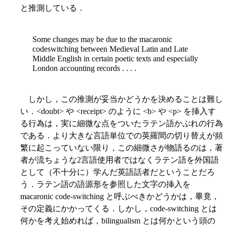
と推測している．
Some changes may be due to the macaronic
codeswitching between Medieval Latin and Late
Middle English in certain poetic texts and especially
London accounting records . . . .
しかし，この推測が妥当かどうかを決めることは難し
い．<doubt> や <receipt> のように <b> や <p> を挿入す
る行為は，実に細微な点をついたラテン語かぶれの行為
である．より大きな言語単位での英羅間の切り替えが頻
繁に起こっていない限り，この細微さが物語るのは，著
者が流ちょうな2言語使用者ではなくラテン語を外国語
として（不十分に）学んだ英語話者だということだろ
う．ラテン語の語源形を参照した文字の挿入を
macaronic code-switching と呼ぶべきかどうかは，畢竟，
その定義にかかってくる．しかし，code-switching とは
何かを考え始めれば，bilingualism とは何かという頭の