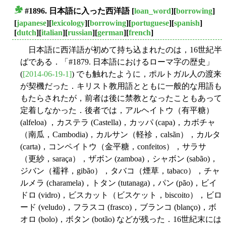
#1896. 日本語に入った西洋語
[
loan_word
][
borrowing
]
■
[
japanese
][
lexicology
][
borrowing
][
portuguese
][
spanish
]
[
dutch
][
italian
][
russian
][
german
][
french
]
日本語に西洋語が初めて持ち込まれたのは，16世紀半
ばである．「#1879. 日本語におけるローマ字の歴史」
(
[2014-06-19-1]
) でも触れたように，ポルトガル人の渡来
が契機だった．キリスト教用語とともに一般的な用語も
もたらされたが，前者は後に禁教となったこともあって
定着しなかった．後者では，アルヘイトウ（有平糖）
(alfeloa) ，カステラ (Castella)，カッパ (capa)，カボチャ
（南瓜，Cambodia)，カルサン（軽袗，calsãn），カルタ
(carta)，コンペイトウ（金平糖，confeitos），サラサ
（更紗，saraça），ザボン (zamboa)，シャボン (sabão)，
ジバン（襦袢，gibão），タバコ（煙草，tabaco），チャ
ルメラ (charamela)，トタン (tutanaga)，パン (pão)，ビイ
ドロ (vidro)，ビスカット（ビスケット，biscoito），ビロ
ード (veludo)，フラスコ (frasco)，ブランコ (blanço)，ボ
オロ (bolo)，ボタン (botão) などが残った．16世紀末には