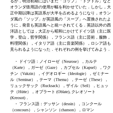
るが，明治初期にはいまだ「コップ」「ドクトル」など
オランダ借用語の使用が幅を利かせていた．しかし，大
正中期以降は英語系が大半を占めるようになり，オラン
ダ風の「ソップ」が英語風の「スープ」へ置換されたよ
うに，発音も英語風へと統一されてくる．英語以外の西
洋語としては，大正から昭和にかけてドイツ語（主に医
学，登山，哲学関係），フランス語（主に芸術，服飾，
料理関係），イタリア語（主に音楽関係），ロシア語も
見られるようになった．それぞれの例を挙げてみよう．
・ ドイツ語：ノイローゼ（Neurose），カルテ
（Karte），ガーゼ（Gaze），カプセル（Kapsel），ワク
チン（Vakzin），イデオロギー（Ideologie），ゼミナー
ル（Seminar），テーマ（Thema），テーゼ（These），
リュックサック（Rucksack），ザイル（Seil），ヒュッ
テ（Hütte），オブラート (Oblate), クレオソート
(Kreosot)．
・ フランス語：デッサン（dessin），コンクール
（concours），シャンソン（chanson），ロマン