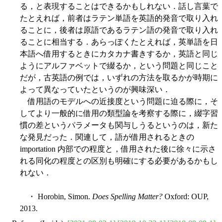
る，と表現することはできるかもしれない．話し言葉で
たとえれば，前者はラテン単語を英語的発音で取り入れ
ることに，後者は原語であるラテン語の発音で取り入れ
ることに相当する．あらっぽくたとえれば，英単語を日
本語へ借用するときにカタカナ書きするか，英語と同じ
ようにアルファベットで綴るか，という問題と同じこと
だが，古英語の例では，いずれの方法を取るかが時期に
よって異なっていたというのが興味深い．
借用語のモデルへの近接度という問題に迫る際に，そ
してより一般的に借用の類型論を考察する際に，綴字習
慣の差というパラメータも関与しうるというのは，新た
な発見だった．関連して，語が借用されるときの
importation 内部での程度と，借用された後に徐々に示さ
れる同化の程度との区別も明確にする必要があるかもし
れない．
・ Horobin, Simon.
Does Spelling Matter?
Oxford: OUP,
2013.