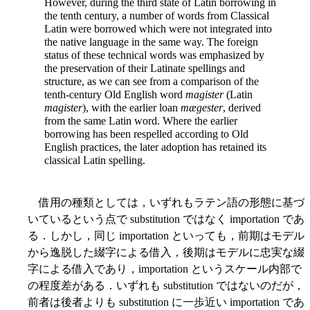
However, during the third state of Latin borrowing in
the tenth century, a number of words from Classical
Latin were borrowed which were not integrated into
the native language in the same way. The foreign
status of these technical words was emphasized by
the preservation of their Latinate spellings and
structure, as we can see from a comparison of the
tenth-century Old English word
magister
(Latin
magister
), with the earlier loan
mægester
, derived
from the same Latin word. Where the earlier
borrowing has been respelled according to Old
English practices, the later adoption has retained its
classical Latin spelling.
借用の種類としては，いずれもラテン語の形態に基づ
いているという点で substitution ではなく importation であ
る．しかし，同じ importation といっても，前期はモデル
から逸脱した綴字による借入，後期はモデルに忠実な綴
字による借入であり，importation というスケール内部で
の程度差がある．いずれも substitution ではないのだが，
前者は後者よりも substitution に一歩近い importation であ