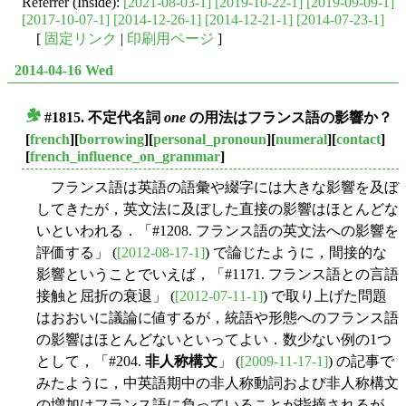
Referrer (Inside):
[2021-08-03-1]
[2019-10-22-1]
[2019-09-09-1]
[2017-10-07-1]
[2014-12-26-1]
[2014-12-21-1]
[2014-07-23-1]
[
固定リンク
|
印刷用ページ
]
2014-04-16 Wed
#1815. 不定代名詞
one
の用法はフランス語の影響か？
■
[
french
][
borrowing
][
personal_pronoun
][
numeral
][
contact
]
[
french_influence_on_grammar
]
フランス語は英語の語彙や綴字には大きな影響を及ぼ
してきたが，英文法に及ぼした直接の影響はほとんどな
いといわれる．「#1208. フランス語の英文法への影響を
評価する」 (
[2012-08-17-1]
) で論じたように，間接的な
影響ということでいえば，「#1171. フランス語との言語
接触と屈折の衰退」 (
[2012-07-11-1]
) で取り上げた問題
はおおいに議論に値するが，統語や形態へのフランス語
の影響はほとんどないといってよい．数少ない例の1つ
として，「#204.
非人称構文
」 (
[2009-11-17-1]
) の記事で
みたように，中英語期中の非人称動詞および非人称構文
の増加はフランス語に負っていることが指摘されるが，