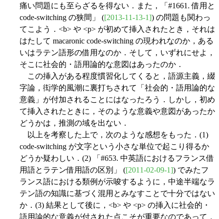
痛い問題にも至らざるを得ない．また，「#1661. 借用と
code-switching の狭間」 (
[2013-11-13-1]
) の問題も関わっ
てこよう．<b> や <p> が初めて挿入されたとき，それは
はたして macaronic code-switching の現われなのか，ある
いはラテン語形の借用なのか．そして，いずれにせよ，
そこに社会的・語用論的な意図はあったのか．
この挿入がある程度慣習化してくると，語源主義，綴
字論，衒学的風潮に裏打ちされて「社会的・語用論的な
意義」が付加されることにはなったろう．しかし，初め
て挿入されたときに，そのような意義や意図があったか
どうかは，推測の域を出ない．
以上を考察した上で，次のような感想をもった．(1)
code-switching が文字という小さな単位で起こり得るか
どうか疑わしい．(2) 「#653. 中英語におけるフランス借
用語とラテン借用語の区別」 (
[2011-02-09-1]
) でみたフ
ランス語における類例が示唆するように，中途半端なラ
テン語の知識に基づく混用とみなすことで十分ではない
か．(3) 結果として後に，<b> や <p> の挿入に社会的・
語用論的な意義が付された点こそが重要なのであって，