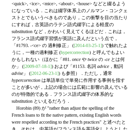
<quick>, <ice>, <mice>, <about>, <house> などと綴るよう
になっている．これは綴字体系上のノルマン・コンクェ
ストとでもいうべきものであり，この衝撃を目の当たり
にすれば，古英語のラテン語式綴字による軽度の
substitution など，かわいく見えてくるほどだ．これは，
フランス語式綴字習慣が英語に及んだという点で，
「#1793. -<ce> の 過剰修正」 (
[2014-03-25-1]
) で触れたよ
うに，一種の過剰修正 (
hypercorrection
) と呼んでもよい
かもしれない（ほかに「#81.
once
や
twice
の -
ce
とは何
か」 (
[2009-07-18-1]
) および「#1153. 名詞
advice
，動詞
advise
」 (
[2012-06-23-1]
) も参照）．ただし，通常
hypercorrection
は単語単位で単発に作用する事例を指す
ことが多いが，上記の場合には広範に影響の及んでいる
のが特徴的である．フランス語式綴字の体系的な
substitution といえるだろう．
Horobin (89) が "rather than adjust the spelling of the
French loans to fit the native pattern, existing English words
were respelled according to the French practices" と述べたと
き，それは，中英語がフランス語を英語化しようとした