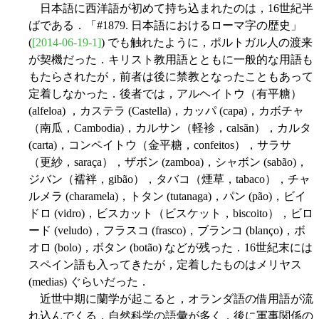
日本語に西洋語が初めて持ち込まれたのは，16世紀半
ばである．「#1879. 日本語におけるローマ字の歴史」
(
[2014-06-19-1]
) でも触れたように，ポルトガル人の渡来
が契機だった．キリスト教用語とともに一般的な用語も
もたらされたが，前者は後に禁教となったこともあって
定着しなかった．後者では，アルヘイトウ（有平糖）
(alfeloa) ，カステラ (Castella)，カッパ (capa)，カボチャ
（南瓜，Cambodia)，カルサン（軽袗，calsãn），カルタ
(carta)，コンペイトウ（金平糖，confeitos），サラサ
（更紗，saraça），ザボン (zamboa)，シャボン (sabão)，
ジバン（襦袢，gibão），タバコ（煙草，tabaco），チャ
ルメラ (charamela)，トタン (tutanaga)，パン (pão)，ビイ
ドロ (vidro)，ビスカット（ビスケット，biscoito），ビロ
ード (veludo)，フラスコ (frasco)，ブランコ (blanço)，ボ
オロ (bolo)，ボタン (botão) などが残った．16世紀末には
スペイン語も入ってきたが，定着したものはメリヤス
(medias) ぐらいだった．
近世中期に蘭学が起こると，オランダ語の借用語が流
れ込んでくる．自然科学の語彙が多く，後に軍事関係の