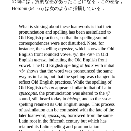
の間には，質的な差があったことになる．この差を，
Horobin (64--65) は次のように指摘している．
What is striking about these loanwords is that their
pronunciation and spelling has been assimilated to
Old English practices, so that the spelling-sound
correspondences were not disturbed. Note, for
instance, the spelling
mynster
, which shows the Old
English front rounded vowel /y/, the <æ> in Old
English
mæsse
, indicating the Old English front
vowel. The Old English spelling of
fenix
with initial
<f> shows that the word was pronounced the same
way as in Latin, but that the spelling was changed to
reflect Old English practices. While the spelling of
Old English
biscop
appears similar to that of Latin
episcopus
, the pronunciation was altered to the /ʃ/
sound, still heard today in
bishop
, and so the <sc>
spelling retained its Old English usage. This process
of assimilation can be contrasted with the fate of the
later loanword,
episcopal
, borrowed from the same
Latin root in the fifteenth century but which has
retained its Latin spelling and pronunciation.