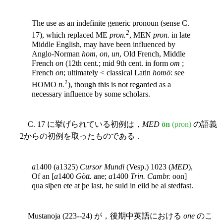
The use as an indefinite generic pronoun (sense C.
2
17), which replaced ME
pron.
, MEN
pron.
in late
Middle English, may have been influenced by
Anglo-Norman
hom
,
on
,
un
, Old French, Middle
French
on
(12th cent.; mid 9th cent. in form
om
;
French
on
; ultimately < classical Latin
homō
: see
1
HOMO
n.
), though this is not regarded as a
necessary influence by some scholars.
C. 17 に挙げられている初例は，
MED
ōn
(pron)
の語義
2からの初例を取ったものである．
a
1400 (a1325)
Cursor Mundi
(Vesp.) 1023 (
MED
),
Of an [
a
1400
Gött.
ane;
a
1400
Trin. Cambr.
oon]
qua siþen ete at þe last, he suld in eild be ai stedfast.
Mustanoja (223--24) が，後期中英語における
one
のこ