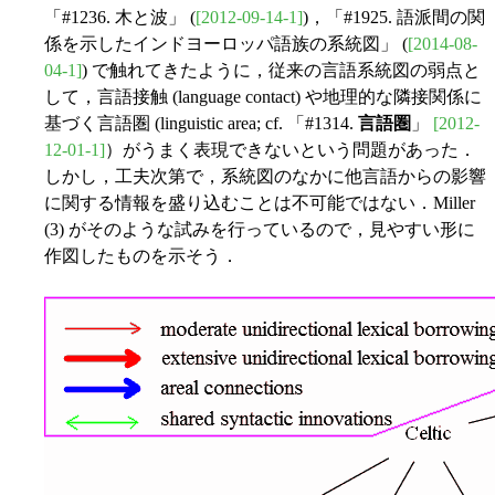
「#1236. 木と波」 (
[2012-09-14-1]
)，「#1925. 語派間の関
係を示したインドヨーロッパ語族の系統図」 (
[2014-08-
04-1]
) で触れてきたように，従来の言語系統図の弱点と
して，言語接触 (language contact) や地理的な隣接関係に
基づく言語圏 (linguistic area; cf. 「#1314.
言語圏
」
[2012-
12-01-1]
）がうまく表現できないという問題があった．
しかし，工夫次第で，系統図のなかに他言語からの影響
に関する情報を盛り込むことは不可能ではない．Miller
(3) がそのような試みを行っているので，見やすい形に
作図したものを示そう．