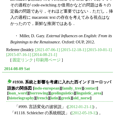
その過程が code-switching か借用かなどの問題は各々の
定義の問題であり，それほど重要ではない．ただし，挿
入の過程に macaronic text の存在を考えてみる視点はな
かったので，新鮮な推測ではある．
・ Miller, D. Gary.
External Influences on English: From its
Beginnings to the Renaissance
. Oxford: OUP, 2012.
Referrer (Inside):
[2021-07-06-1]
[2015-12-18-1]
[2015-10-01-1]
[2015-07-16-1]
[2014-08-21-1]
[
固定リンク
|
印刷用ページ
]
2014-08-09 Sat
#1930. 系統と影響を考慮に入れた西インドヨーロッパ
■
語族の関係図
[
indo-european
][
family_tree
][
contact
]
[
loan_word
][
borrowing
][
geolinguistics
][
linguistic_area
]
[
historiography
][
french
][
latin
][
greek
][
old_norse
]
「#999. 言語変化の波状説」 (
[2012-01-21-1]
)，
「#1118. Schleicher の系統樹説」 (
[2012-05-19-1]
)，