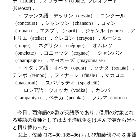
テ（Hütte），オブラート (Oblate), クレオソート
(Kreosot)．
・ フランス語：デッサン（dessin），コンクール
（concours），シャンソン（chanson），ロマン
（roman），エスプリ（esprit），ジャンル（genre），ア
トリエ（atelier），クレヨン（crayon），ルージュ
（rouge），ネグリジェ（néglige），オムレツ
（omelette），コニャック（cognac），シャンパン
（champagne），マヨネーズ（mayonnaise）
・ イタリア語：オペラ（opera），ソナタ（sonata），
テンポ（tempo），フィナーレ（finale），マカロニ
（macaroni），スパゲッティ（spaghetti）
・ ロシア語：ウォッカ（vodka），カンパ
（kampaniya），ペチカ（pechka），ノルマ（norma）
今日，西洋語の8割が英語系であり，借用の対象とな
る英語の変種としては太平洋戦争をはさんで英から米へ
と切り替わった．
以上，佐藤 (179--80, 185--86) および加藤他 (74) を参照