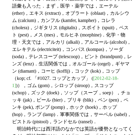
語彙も入った．まず，医学・薬学では，エーテル
(ether)，エキス (extract)，オブラート (oblaat)，カルシウ
ム (calcium)，カンフル (kamfer, kampher)，コレラ
(cholera)，ジギタリス (digitalis)，スポイト (spuit)，ペス
ト (pest)，メス (mes)，モルヒネ (morphine)．化学・物
理・天文では，アルカリ (alkali)，アルコール (alcohol)，
エレキテル (electriciteit)，コンパス (kompas)，ソーダ
(soda)，テレスコープ (telescoop)，ピント (brandpunt)，レ
ンズ (lenz)．生活関係では，オルゴール (orgel)，ギヤマ
ン (diamant)，コーヒ (koffij)，コック (kok)，コップ
（kop; cf. 「#1027. コップとカップ」 (
[2012-02-18-
1]
)），ゴム (gom)，シロップ (siroop)，スコップ
(schop)，ズック (doek)，ソップ（スープ，soep），チョ
ッキ (jak)，ビール (bier)，ブリキ (blik)，ペン (pen)，ペ
ンキ (pek), ポンプ (pomp)，ホック (hoek)，ホップ
(hop)，ランプ (lamp)．軍事関係では，サーベル (sabel)，
ピストル (pistool)，ランドセル (ransel)．
明治時代には西洋語のなかでは英語が優勢となってく