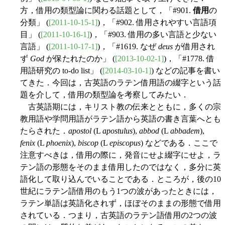
方，借用の類型論に関わる話題として，「#901.
借用
の
分類」 (
[2011-10-15-1]
)，「#902. 借用されやすい言語項
目」 (
[2011-10-16-1]
)，「#903. 借用の多い言語と少ない
言語」 (
[2011-10-17-1]
)，「#1619. なぜ
deus
が借用され
ず
God
が保たれたのか」 (
[2013-10-02-1]
)，「#1778. 借
用語研究の to-do list」 (
[2014-03-10-1]
) などの記事を書い
てきた．今回は，古英語のラテン借用語の綴字という話
題を介して，借用の類型論を考察してみたい．
古英語期には，キリスト教の伝来とともに，多くの宗
教用語や学問用語がラテン語から英語の書き言葉へとも
たらされた．
apostol
(L
apostulus
),
abbod
(L
abbadem
),
fenix
(L
phoenix
),
biscop
(L
episcopus
) などである．ここで
注意すべきは，借用の際に，発音にせよ綴字にせよ，ラ
テン語の形態をそのまま借用したのではなく，多分に英
語化して取り込んでいることである．ところが，後の10
世紀にラテン語借用のもう1つの波があったときには，
ラテン単語は英語化されず，ほぼそのままの形態で借用
されている．つまり，古英語のラテン語借用の2つの波