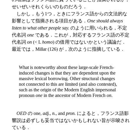
せいぜいそれくらいのものだろう．
しかし，もう1つ，ときにフランス語からの文法的な
影響として指摘される項目がある．
One should always
listen to what other people say.
のように用いられる，不定
代名詞
one
である．これが，対応するフランス語の不定
代名詞
on
(< L
homo
) の借用ではないかという議論だ．
最近では，Millar (126) が，次のように指摘している．
What is noteworthy about these large-scale French-
induced changes is that they are dependent upon the
massive lexical borrowing. Other structural changes
not connected to this are limited (and also contested),
such as the origin of the Modern English impersonal
pronoun
one
in the ancestor of Modern French
on
.
OED
の one,
adj.
,
n.
, and
pron.
によると，フランス語影
響説は必ずしも妥当ではないかもしれない旨が示唆され
ている．