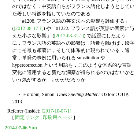
のではなく，中英語自らがフランス語化しようとしてい
た著しい特徴を指していたのである．
「#1208. フランス語の英文法への影響を評価する」
(
[2012-08-17-1]
) や「#1222. フランス語が英語の音素に与
えた小さな影響」 (
[2012-08-31-1]
) で話題にしたよう
に，フランス語の英語への影響は，語彙を除けば，綴字
にこそ最も顕著に，そして体系的に現われている．通
常，単発の事例に用いられる substitution や
hypercorrection という用語を，このような体系的な言語
変化に適用すると新たな洞察が得られるのではないかと
いう気がするが，いかがだろうか．
・ Horobin, Simon.
Does Spelling Matter?
Oxford: OUP,
2013.
Referrer (Inside):
[2017-10-07-1]
[
固定リンク
|
印刷用ページ
]
2014-07-06 Sun