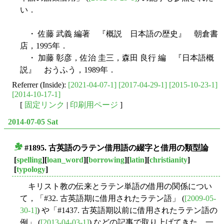
い．
・ 佐藤 武義 編著 『概説 日本語の歴史』 朝倉書
店，1995年．
・ 加藤 彰彦，佐治 圭三，森田 良行 編 『日本語概
説』 おうふう，1989年．
Referrer (Inside):
[2021-04-07-1]
[2017-04-29-1]
[2015-10-23-1]
[2014-10-17-1]
[
固定リンク
|
印刷用ページ
]
2014-07-05 Sat
#1895. 古英語のラテン借用語の綴字と借用の類型論
■
[
spelling
][
loan_word
][
borrowing
][
latin
][
christianity
]
[
typology
]
キリスト教の伝来とラテン単語の借用の関係につい
て，「#32. 古英語期に借用されたラテン語」 (
[2009-05-
30-1]
) や「#1437. 古英語期以前に借用されたラテン語の
例」 (
[2013-04-03-1]
) などの記事で取り上げてきた．一