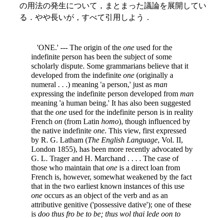
の用法の発生について，まとまった議論を展開してい
る．やや長いが，すべて引用しよう．
'ONE.' --- The origin of the
one
used for the
indefinite person has been the subject of some
scholarly dispute. Some grammarians believe that it
developed from the indefinite
one
(originally a
numeral . . .) meaning 'a person,' just as
man
expressing the indefinite person developed from
man
meaning 'a human being.' It has also been suggested
that the
one
used for the indefinite person is in reality
French
on
(from Latin
homo
), though influenced by
the native indefinite
one
. This view, first expressed
by R. G. Latham (
The English Language
, Vol. II,
London 1855), has been more recently advocated by
G. L. Trager and H. Marchand . . . . The case of
those who maintain that
one
is a direct loan from
French is, however, somewhat weakened by the fact
that in the two earliest known instances of this use
one
occurs as an object of the verb and as an
attributive genitive ('possessive dative'); one of these
is
doo thus fro be to be; thus wol thai lede oon to