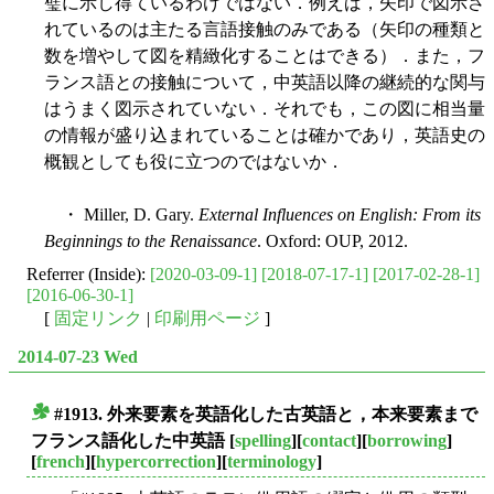
璧に示し得ているわけではない．例えば，矢印で図示さ
れているのは主たる言語接触のみである（矢印の種類と
数を増やして図を精緻化することはできる）．また，フ
ランス語との接触について，中英語以降の継続的な関与
はうまく図示されていない．それでも，この図に相当量
の情報が盛り込まれていることは確かであり，英語史の
概観としても役に立つのではないか．
・ Miller, D. Gary.
External Influences on English: From its
Beginnings to the Renaissance
. Oxford: OUP, 2012.
Referrer (Inside):
[2020-03-09-1]
[2018-07-17-1]
[2017-02-28-1]
[2016-06-30-1]
[
固定リンク
|
印刷用ページ
]
2014-07-23 Wed
#1913. 外来要素を英語化した古英語と，本来要素まで
■
フランス語化した中英語
[
spelling
][
contact
][
borrowing
]
[
french
][
hypercorrection
][
terminology
]