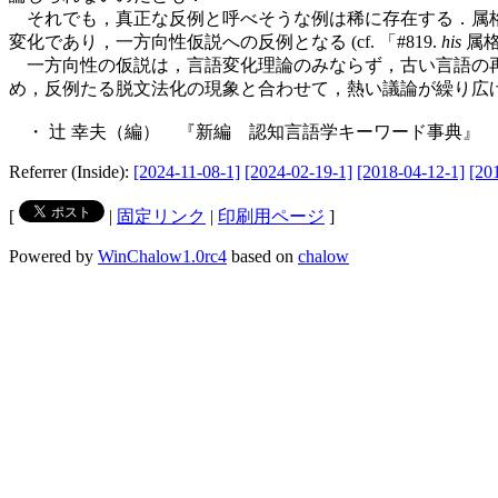
それでも，真正な反例と呼べそうな例は稀に存在する．属格
変化であり，一方向性仮説への反例となる (cf. 「#819.
his
属格
一方向性の仮説は，言語変化理論のみならず，古い言語の再
め，反例たる脱文法化の現象と合わせて，熱い議論が繰り広
・ 辻 幸夫（編） 『新編 認知言語学キーワード事典』 研
Referrer (Inside):
[2024-11-08-1]
[2024-02-19-1]
[2018-04-12-1]
[20
[
|
固定リンク
|
印刷用ページ
]
Powered by
WinChalow1.0rc4
based on
chalow