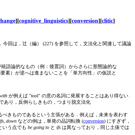
change
][
cognitive_linguistics
][
conversion
][
clitic
]
今回は，辻（編） (227) を参照して，文法化と関連して議論
が統語論的なもの（例：後置詞）からさらに形態論的な
論的要素）が逆へは進まないことを「単方向性」の仮説と
with
が例えば "tool" の意の名詞に発展することはあり得ない
であり，反例らしきもの，つまり脱文法化
るべきものであるという主張がある．例えば，未来を表わす
ifs
,
down
などの例は，単発の品詞転換 (
conversion
) にすぎず，
という点でも
be going to
と
ifs
は異なっており，同じ土俵では