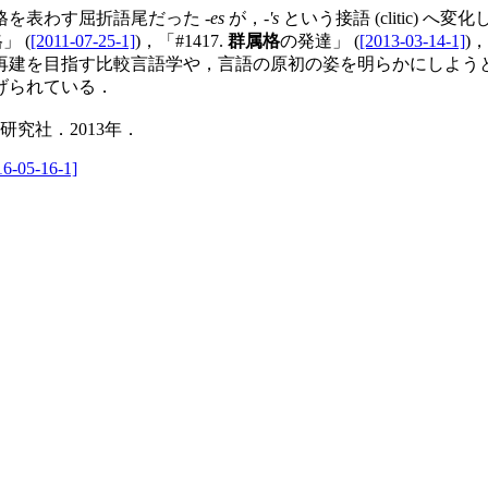
を表わす屈折語尾だった -
es
が，-
's
という接語 (clitic)
」 (
[2011-07-25-1]
)，「#1417.
群属格
の発達」 (
[2013-03-14-1]
)，
建を目指す比較言語学や，言語の原初の姿を明らかにしよう
げられている．
究社．2013年．
16-05-16-1]