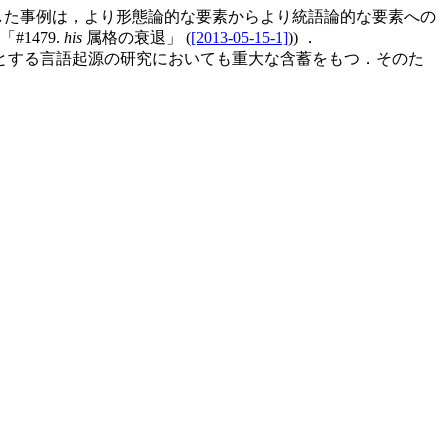
 へ変化した事例は，より形態論的な要素からより統語論的な要素への
「#1479.
his
属格の衰退」 (
[2013-05-15-1]
)) ．
とする言語起源の研究においても重大な含蓄をもつ．そのた