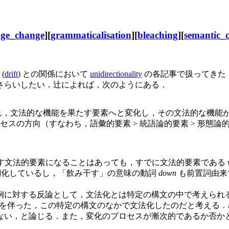
age_change
][
grammaticalisation
][
bleaching
][
semantic_
(
drift
) との関係において
unidirectionality
の各記事で扱ってきた．
さらいしたい．辻によれば，次のようにある．
れ，文法的な機能を果たす要素へと変化し，その文法的な機能
スの方向（すなわち，語彙的要素 > 統語論的要素 > 形態
す文法的要素になることはあっても，すでに文法的要素である
詞化しているし，「飲み干す」の意味の動詞
down
も前置詞由来
に対する反論として，文法化とは特定の構文の中で考えられ
を伴った，この特定の構文のなかで文法化したのだと考える．
ない，と論じる．また，変化のプロセスが漸次的であるか否か