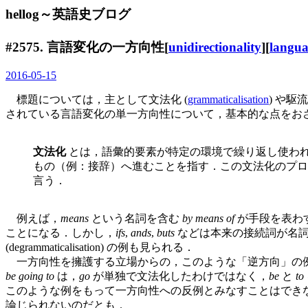
hellog～英語史ブログ
#2575. 言語変化の一方向性[
unidirectionality
][
langu
2016-05-15
標題については，主として文法化 (
grammaticalisation
) や駆流 
されている言語変化の単一方向性について，基本的な点をお
文法化
とは，語彙的要素が特定の環境で繰り返し使わ
もの（例：接辞）へ進むことを指す．この文法化のプロセ
言う．
例えば，
means
という名詞を含む
by means of
が手段を表わ
ことになる．しかし，
ifs
,
ands
,
buts
などは本来の接続詞が名
(degrammaticalisation) の例も見られる．
一方向性を擁護する立場からの，このような「逆方向」の例
be going to
は，
go
が単独で文法化したわけではなく，
be
と
to
このような例をもって一方向性への反例とみなすことはでき
論じられないのだとも．