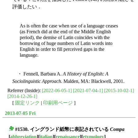
評価したい．
As is often the case when use of a language ceases
(as French did at the end of the Middle English
period), the demise of Latin coincides with the
borrowing of huge numbers of Latin words into
English in order to fill perceived gaps in the
language.
・ Fennell, Barbara A.
A History of English: A
Sociolinguistic Approach
. Malden, MA: Blackwell, 2001.
Referrer (Inside):
[2022-06-05-1]
[2021-07-04-1]
[2015-10-02-1]
[2014-12-26-1]
[
固定リンク
|
印刷用ページ
]
2013-07-05 Fri
#1530. イングランド紙幣に表記されている
Compa
■
[
abbreviation
][
italian
][
renaissance
][
etymology
]