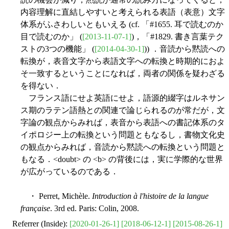
内容理解に直結しやすいと考えられる表語（表意）文字
体系がふさわしいともいえる (cf. 「#1655. 耳で読むのか
目で読むのか」 (
[2013-11-07-1]
)，「#1829. 書き言葉テク
ストの3つの機能」 (
[2014-04-30-1]
)) ．音読から黙読への
転換が，表音文字から表語文字への転換と時期的におよ
そ一致するということになれば，両者の関係を疑わざる
を得ない．
フランス語にせよ英語にせよ，語源的綴字はルネサン
ス期のラテン語熱との関連で論じられるのが常だが，文
字論の観点からみれば，表音から表語への書記体系のタ
イポロジー上の転換という問題ともなるし，書物文化史
の観点からみれば，音読から黙読への転換という問題と
もなる．<doubt> の <b> の背後には，実に学際的な世界
が広がっているのである．
・ Perret, Michèle.
Introduction à l'histoire de la langue
française
. 3rd ed. Paris: Colin, 2008.
Referrer (Inside):
[2020-01-26-1]
[2018-06-12-1]
[2015-08-26-1]