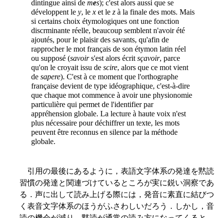
dintingue ainsi de
m
e
s
); c'est alors aussi que se
développent le
y
, le
x
et le
z
à la finale des mots. Mais
si certains choix étymologiques ont une fonction
discrminante réelle, beaucoup semblent n'avoir été
ajoutés, pour le plaisir des savants, qu'afin de
rapprocher le mot français de son étymon latin réel
ou supposé (
savoir
s'est alors écrit
sçavoir
, parce
qu'on le croyait issu de
scire
, alors que ce mot vient
de
sapere
). C'est à ce moment que l'orthographe
française devient de type idéographique, c'est-à-dire
que chaque mot commence à avoir une physionomie
particulière qui permet de l'identifier par
appréhension globale. La lecture à haute voix n'est
plus nécessaire pour déchiffrer un texte, les mots
peuvent être reconnus en silence par la méthode
globale.
引用の最後にあるように，表語文字体系の発達を黙読
習慣の発達と関連づけているところが実に鋭い洞察であ
る．声に出して読み上げる際には，発音に素直に結びつ
く表音文字体系のほうがふさわしいだろう．しかし，音
読の機会が減り，黙読が通常の読み方になってくると，