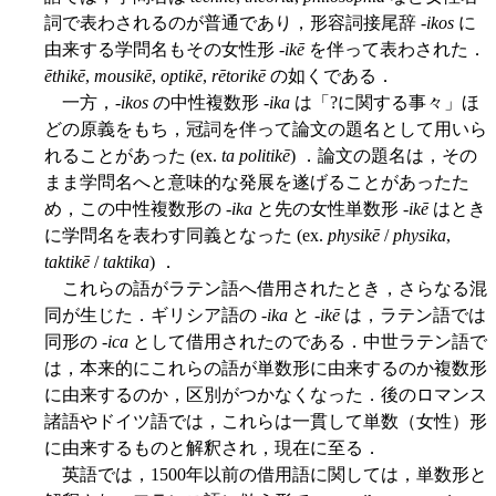
詞で表わされるのが普通であり，形容詞接尾辞 -
ikos
に
由来する学問名もその女性形 -
ikē
を伴って表わされた．
ēthikē
,
mousikē
,
optikē
,
rētorikē
の如くである．
一方，-
ikos
の中性複数形 -
ika
は「?に関する事々」ほ
どの原義をもち，冠詞を伴って論文の題名として用いら
れることがあった (ex.
ta politikē
) ．論文の題名は，その
まま学問名へと意味的な発展を遂げることがあったた
め，この中性複数形の -
ika
と先の女性単数形 -
ikē
はとき
に学問名を表わす同義となった (ex.
physikē
/
physika
,
taktikē
/
taktika
) ．
これらの語がラテン語へ借用されたとき，さらなる混
同が生じた．ギリシア語の -
ika
と -
ikē
は，ラテン語では
同形の -
ica
として借用されたのである．中世ラテン語で
は，本来的にこれらの語が単数形に由来するのか複数形
に由来するのか，区別がつかなくなった．後のロマンス
諸語やドイツ語では，これらは一貫して単数（女性）形
に由来するものと解釈され，現在に至る．
英語では，1500年以前の借用語に関しては，単数形と