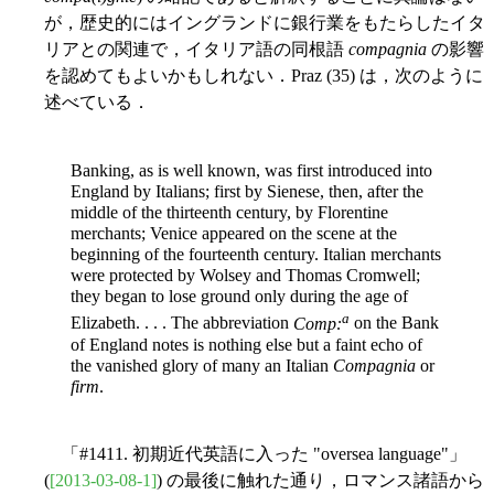
が，歴史的にはイングランドに銀行業をもたらしたイタ
リアとの関連で，イタリア語の同根語
compagnia
の影響
を認めてもよいかもしれない．Praz (35) は，次のように
述べている．
Banking, as is well known, was first introduced into
England by Italians; first by Sienese, then, after the
middle of the thirteenth century, by Florentine
merchants; Venice appeared on the scene at the
beginning of the fourteenth century. Italian merchants
were protected by Wolsey and Thomas Cromwell;
they began to lose ground only during the age of
a
Elizabeth. . . . The abbreviation
Comp:
on the Bank
of England notes is nothing else but a faint echo of
the vanished glory of many an Italian
Compagnia
or
firm
.
「#1411. 初期近代英語に入った "oversea language"」
(
[2013-03-08-1]
) の最後に触れた通り，ロマンス諸語から