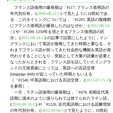
フランス語借用の爆発期は「#117. フランス借用語の
年代別分布」 (
[2009-08-22-1]
) で見たように14世紀であ
る．このタイミングについては，「#1205. 英語の復権期
にフランス借用語が爆発したのはなぜか」 (
[2012-08-14-
1]
) や「#1209. 1250年を境とするフランス借用語の区
分」 (
[2012-08-18-1]
) の記事で話題にしたように，イン
グランドにおいて英語が復権してきた時期と重なる．そ
れまでフランス語が担ってきた社会的な機能を英語が肩
代わりすることになり，突如として大量の語彙が必要と
なったからとされる．フランス語を話していたイングラ
ンドの王侯貴族にとっては，英語への言語交替
(language shift) が起こっていた時期ともいえる
（「#1540. 中英語期における言語交替」 (
[2013-07-15-1]
)
を参照）．
一方，ラテン語借用の爆発期は，「#478. 初期近代英
語期に湯水のように借りられては捨てられたラテン語」
(
[2010-08-18-1]
) や「#1226. 近代英語期における語彙増加
の年代別分布」 (
[2012-09-04-1]
) で見たように，16世紀