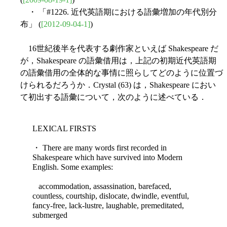
・ 「#1226. 近代英語期における語彙増加の年代別分
布」 (
[2012-09-04-1]
)
16世紀後半を代表する劇作家といえば Shakespeare だ
が，Shakespeare の語彙借用は，上記の初期近代英語期
の語彙借用の全体的な事情に照らしてどのように位置づ
けられるだろうか．Crystal (63) は，Shakespeare におい
て初出する語彙について，次のように述べている．
LEXICAL FIRSTS
・ There are many words first recorded in
Shakespeare which have survived into Modern
English. Some examples:
accommodation, assassination, barefaced,
countless, courtship, dislocate, dwindle, eventful,
fancy-free, lack-lustre, laughable, premeditated,
submerged