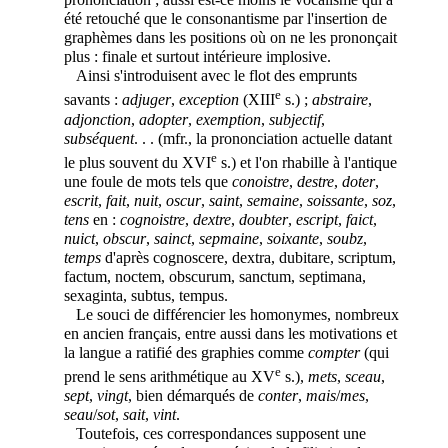
été retouché que le consonantisme par l'insertion de
graphèmes dans les positions où
on ne les prononçait
plus : finale et surtout intérieure implosive.
Ainsi s'introduisent avec le flot des emprunts
e
savants :
adjuger
,
exception
(XIII
s.) ;
abstraire
,
adjonction
,
adopter
,
exemption
,
subjectif
,
subséquent
. . . (mfr., la prononciation actuelle datant
e
le plus souvent du XVI
s.) et l'on rhabille à l'antique
une foule de mots tels que
conoistre
,
destre
,
doter
,
escrit
,
fait
,
nuit
,
oscur
,
saint
,
semaine
,
soissante
,
soz
,
tens
en :
cognoistre
,
dextre
,
doubter
,
escript
,
faict
,
nuict
,
obscur
,
sainct
,
sepmaine
,
soixante
,
soubz
,
temps
d'après cognoscere, dextra, dubitare, scriptum,
factum, noctem, obscurum, sanctum, septimana,
sexaginta, subtus, tempus.
Le souci de différencier les homonymes, nombreux
en ancien français, entre aussi dans les motivations et
la langue a ratifié des graphies comme
compter
(qui
e
prend le sens arithmétique au XV
s.),
mets
,
sceau
,
sept
,
vingt
, bien démarqués de
conter
,
mais
/
mes
,
seau
/
sot
,
sait
,
vint
.
Toutefois, ces correspondances supposent une