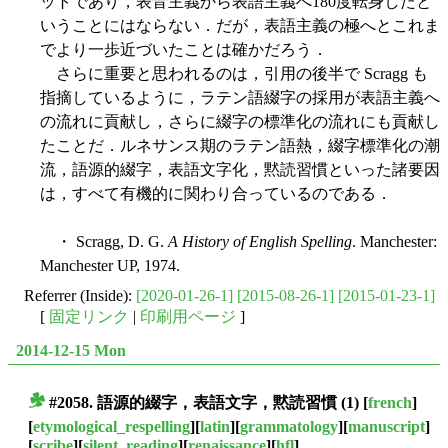
ットであり，表音主義から表語主義へ180度転身したと
いうことにはならない．だが，表語主義の極へとこれま
でより一歩近づいたことは確かだろう．
さらに重要と思われるのは，引用の後半で Scragg も
指摘しているように，ラテン語綴字の採用が表語主義へ
の流れに貢献し，さらに綴字の標準化の流れにも貢献し
たことだ．ルネサンス期のラテン語熱，綴字標準化の潮
流，語源的綴字，表語文字化，黙読習慣といった諸要因
は，すべて有機的に関わり合っているのである．
・ Scragg, D. G.
A History of English Spelling
. Manchester:
Manchester UP, 1974.
Referrer (Inside):
[2020-01-26-1]
[2015-08-26-1]
[2015-01-23-1]
[
固定リンク
|
印刷用ページ
]
2014-12-15 Mon
#2058. 語源的綴字，表語文字，黙読習慣 (1)
[
french
]
■
[
etymological_respelling
][
latin
][
grammatology
][
manuscript
]
[
scribe
][
silent_reading
][
renaissance
][
hfl
]