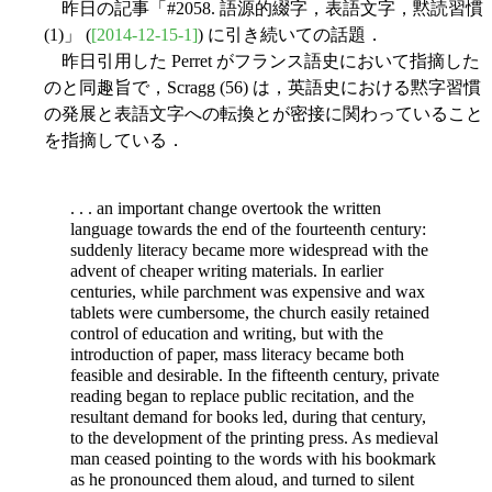
昨日の記事「#2058. 語源的綴字，表語文字，黙読習慣
(1)」 (
[2014-12-15-1]
) に引き続いての話題．
昨日引用した Perret がフランス語史において指摘した
のと同趣旨で，Scragg (56) は，英語史における黙字習慣
の発展と表語文字への転換とが密接に関わっていること
を指摘している．
. . . an important change overtook the written
language towards the end of the fourteenth century:
suddenly literacy became more widespread with the
advent of cheaper writing materials. In earlier
centuries, while parchment was expensive and wax
tablets were cumbersome, the church easily retained
control of education and writing, but with the
introduction of paper, mass literacy became both
feasible and desirable. In the fifteenth century, private
reading began to replace public recitation, and the
resultant demand for books led, during that century,
to the development of the printing press. As medieval
man ceased pointing to the words with his bookmark
as he pronounced them aloud, and turned to silent