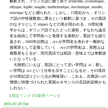
解釈され，フランス語に倣う形で
arsmetike
,
economique
,
ethyque
,
logike
,
magike
,
mathematique
,
mechanique
,
musike
,
retorique
などと綴られた．しかし，15世紀から，ギリシ
ア語の中性複数形に遡るという解釈に基づき，その英語
のなぞりとして
etiques
などの形が現われる．16世紀後
半からは，ギリシア語でもたどった過程，すなわち論文
名を経由して学問名へと発展する過程が，英語でも繰り
返され，1600年以降は，-
ics
が学問名を表わす一般的な
接尾辞として定着していく．-
ics
の学問名は，形態上は
複数形をとるが，現代英語では統語・意味上では単数扱
いとなっている．
大雑把にいえば，英語にとって古い学問は -
ic
，新し
い学問は -
ics
という分布を示すことになるが，その境目
が16世紀辺りという点が興味深い．これも，古典語への
憧憬に特徴づけられた英国ルネサンスの言語的反映かも
しれない．
[
固定リンク
|
印刷用ページ
]
2015-07-28 Tue