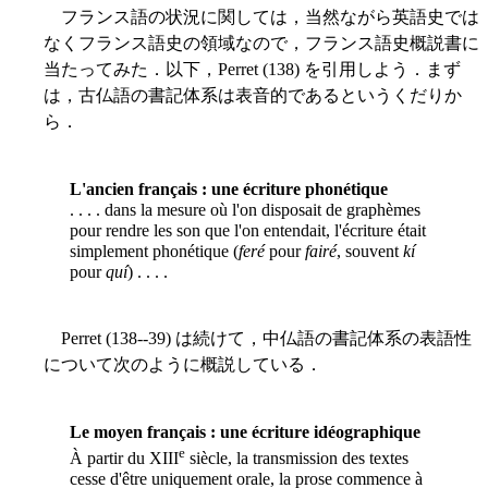
フランス語の状況に関しては，当然ながら英語史では
なくフランス語史の領域なので，フランス語史概説書に
当たってみた．以下，Perret (138) を引用しよう．まず
は，古仏語の書記体系は表音的であるというくだりか
ら．
L'ancien français : une écriture phonétique
. . . . dans la mesure où l'on disposait de graphèmes
pour rendre les son que l'on entendait, l'écriture était
simplement phonétique (
feré
pour
fairé
, souvent
kí
pour
quí
) . . . .
Perret (138--39) は続けて，中仏語の書記体系の表語性
について次のように概説している．
Le moyen français : une écriture idéographique
e
À partir du XIII
siècle, la transmission des textes
cesse d'être uniquement orale, la prose commence à