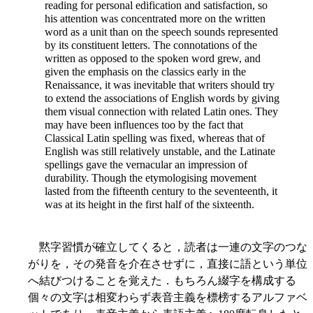
reading for personal edification and satisfaction, so
his attention was concentrated more on the written
word as a unit than on the speech sounds represented
by its constituent letters. The connotations of the
written as opposed to the spoken word grew, and
given the emphasis on the classics early in the
Renaissance, it was inevitable that writers should try
to extend the associations of English words by giving
them visual connection with related Latin ones. They
may have been influences too by the fact that
Classical Latin spelling was fixed, whereas that of
English was still relatively unstable, and the Latinate
spellings gave the vernacular an impression of
durability. Though the etymologising movement
lasted from the fifteenth century to the seventeenth, it
was at its height in the first half of the sixteenth.
黙字習慣が確立してくると，読者は一連の文字のつな
がりを，その発音を介在させずに，直接に語という単位
へ結びつけることを覚えた．もちろん綴字を構成する
個々の文字は相変わらず表音主義を標榜するアルファベ