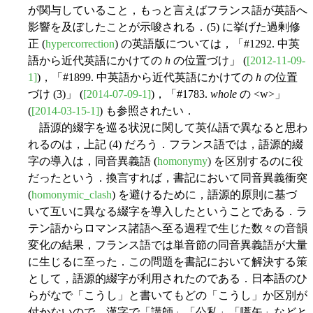
が関与していること，もっと言えばフランス語が英語へ
影響を及ぼしたことが示唆される．(5) に挙げた過剰修
正 (
hypercorrection
) の英語版については，「#1292. 中英
語から近代英語にかけての
h
の位置づけ」 (
[2012-11-09-
1]
)，「#1899. 中英語から近代英語にかけての
h
の位置
づけ (3)」 (
[2014-07-09-1]
)，「#1783.
whole
の <w>」
(
[2014-03-15-1]
) も参照されたい．
語源的綴字を巡る状況に関して英仏語で異なると思わ
れるのは，上記 (4) だろう．フランス語では，語源的綴
字の導入は，同音異義語 (
homonymy
) を区別するのに役
だったという．換言すれば，書記において同音異義衝突
(
homonymic_clash
) を避けるために，語源的原則に基づ
いて互いに異なる綴字を導入したということである．ラ
テン語からロマンス諸語へ至る過程で生じた数々の音韻
変化の結果，フランス語では単音節の同音異義語が大量
に生じるに至った．この問題を書記において解決する策
として，語源的綴字が利用されたのである．日本語のひ
らがなで「こうし」と書いてもどの「こうし」か区別が
付かないので，漢字で「講師」「公私」「嚆矢」などと