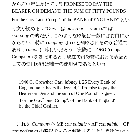
から左中程にかけて，"I PROMISE TO PAY THE
BEARER ON DEMAND THE SUM OF FIFTY POUNDS
r
a
For the Gov:
and Comp:
of the BANK of ENGLAND" とい
r
a
う文が読める．"Gov:
" は
governor
，"Comp:
" は
company
の略だが，このような略記は一般にはお目にか
からない．特に
company
は
co
と省略されるのが普通で
あり，
compa
は珍しいだろう．実際に，
OED
(compa |
Compa,
n.
) を参照すると，現在では紙幣における表記と
しての使用がほぼ唯一の使用例であるという．
1940 G. Crowther
Outl. Money
i. 25 Every Bank of
England note..bears the legend, 'I Promise to pay the
Bearer on Demand the sum of One Pound' ..signed,
r
a
'For the Gov
'. and Comp
. of the Bank of England'
by the Chief Cashier.
これを
Company
(< ME
compaignie
< AF
compainie
= OF
compa(i)gnie
) の略記であると解釈することに異論はない