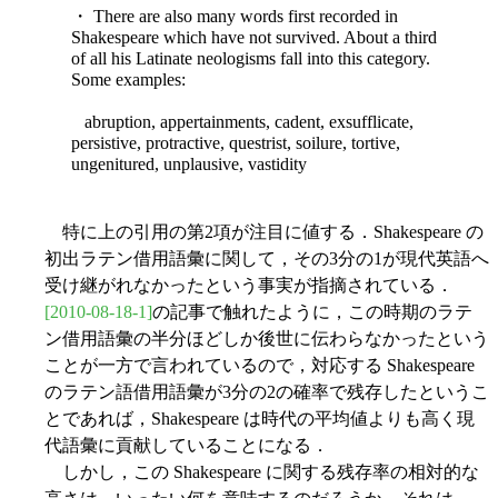
・ There are also many words first recorded in
Shakespeare which have not survived. About a third
of all his Latinate neologisms fall into this category.
Some examples:
abruption, appertainments, cadent, exsufflicate,
persistive, protractive, questrist, soilure, tortive,
ungenitured, unplausive, vastidity
特に上の引用の第2項が注目に値する．Shakespeare の
初出ラテン借用語彙に関して，その3分の1が現代英語へ
受け継がれなかったという事実が指摘されている．
[2010-08-18-1]
の記事で触れたように，この時期のラテ
ン借用語彙の半分ほどしか後世に伝わらなかったという
ことが一方で言われているので，対応する Shakespeare
のラテン語借用語彙が3分の2の確率で残存したというこ
とであれば，Shakespeare は時代の平均値よりも高く現
代語彙に貢献していることになる．
しかし，この Shakespeare に関する残存率の相対的な