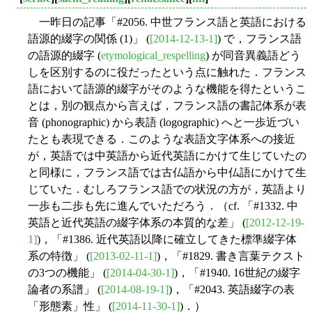
一昨日の記事「#2056. 中世フランス語と英語における
語源的綴字の関係 (1)」 (
[2014-12-13-1]
) で，フランス語
の語源的綴字 (
etymological_respelling
) が同音異義語どう
しを区別するのに役だったという点に触れた．フランス
語において語源的綴字がそのような機能を得たというこ
とは，別の観点から言えば，フランス語の書記体系が表
音 (phonographic) から表語 (logographic) へと一歩近づい
たとも表現できる．このような表語文字体系への接近
が，英語では中英語から近代英語にかけて生じていたの
と同様に，フランス語では古仏語から中仏語にかけて生
じていた．むしろフランス語での状況の方が，英語より
一歩も二歩も先に進んでいただろう．（cf. 「#1332. 中
英語と近代英語の綴字体系の本質的な差」 (
[2012-12-19-
1]
)，「#1386. 近代英語以降に確立してきた標準綴字体
系の特徴」 (
[2013-02-11-1]
)，「#1829. 書き言葉テクスト
の3つの機能」 (
[2014-04-30-1]
)，「#1940. 16世紀の綴字
論者の系譜」 (
[2014-08-19-1]
)，「#2043. 英語綴字の表
「形態素」性」 (
[2014-11-30-1]
)．）