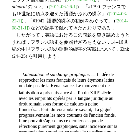
admiral
の <d>」 (
[2012-06-26-1]
)，「#1790. フランスで
も16世紀に頂点を迎えた語源かぶれの綴字」 (
[2014-03-
22-1]
)，「#1942. 語源的綴字の初例をめぐって」 (
[2014-
08-21-1]
) などの記事で触れてきたとおりである．
したがって，英語におけるこの問題を突き詰めようと
すれば，フランス語史を参照せざるをえない．14--16世
紀の中世フランス語の語源的綴字の実践について，Zink
(24--25) を引用しよう．
Latinisation et surcharge graphique
. --- L'idée de
rapprocher les mots français de leurs étymons latins
ne date pas de la Renaissance. Le mouvement de
e
latinisation a pris naissance à la fin du XIII
siécle
avec les emprunts opérés par la langue juridique au
droit romain sous forme de calques à peine
francisés.... Parti du vocabulaire savant, il a gagné
progressivement les mots courants de l'ancien fonds.
Il ne pouvait s'agir dans ce dernier cas que de
réfections purement graphiques, sans incidence sur la
prononciation ; aussi est-ce moins le vocalisme qui a