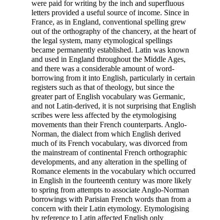
were paid for writing by the inch and superfluous
letters provided a useful source of income. Since in
France, as in England, conventional spelling grew
out of the orthography of the chancery, at the heart of
the legal system, many etymological spellings
became permanently established. Latin was known
and used in England throughout the Middle Ages,
and there was a considerable amount of word-
borrowing from it into English, particularly in certain
registers such as that of theology, but since the
greater part of English vocabulary was Germanic,
and not Latin-derived, it is not surprising that English
scribes were less affected by the etymologising
movements than their French counterparts. Anglo-
Norman, the dialect from which English derived
much of its French vocabulary, was divorced from
the mainstream of continental French orthographic
developments, and any alteration in the spelling of
Romance elements in the vocabulary which occurred
in English in the fourteenth century was more likely
to spring from attempts to associate Anglo-Norman
borrowings with Parisian French words than from a
concern with their Latin etymology. Etymologising
by reference to
Latin affected English only