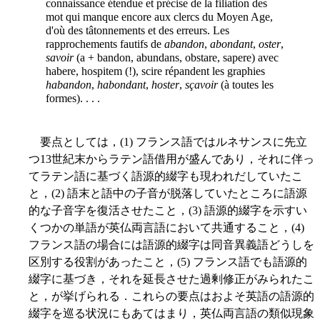
connaissance étendue et précise de la filiation des
mot qui manque encore aux clercs du Moyen Age,
d'où des tâtonnements et des erreurs. Les
rapprochements fautifs de
abandon
,
abondant
,
oster
,
savoir
(a + bandon, abundans, obstare, sapere) avec
habere, hospitem (!), scire répandent les graphies
habandon
,
habondant
,
hoster
,
sçavoir
(à toutes les
formes). . . .
要点としては，(1) フランス語ではルネサンスに先立
つ13世紀末からラテン語借用が盛んであり，それに伴っ
てラテン語に基づく語源的綴字も現われだしていたこ
と，(2) 語末と語中の子音が脱落していたところに語源
的な子音字を復活させたこと，(3) 語源的綴字を示すい
くつかの単語が英仏両言語において共通すること，(4)
フランス語の場合には語源的綴字は同音異義語どうしを
区別する役割があったこと，(5) フランス語でも語源的
綴字に基づき，それを延長させた過剰修正がみられたこ
と，が挙げられる．これらの要点はおよそ英語の語源的
綴字を巡る状況にもあてはまり，英仏両言語の類似現象