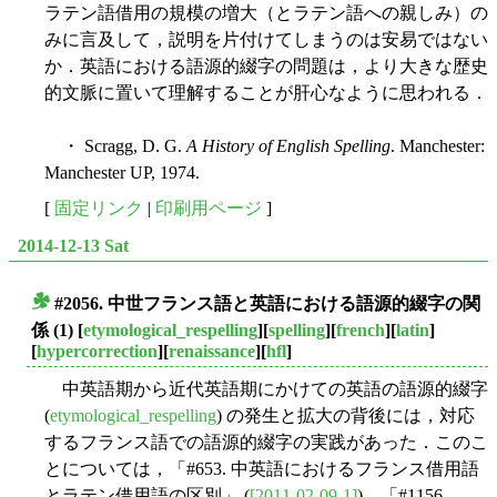
ラテン語借用の規模の増大（とラテン語への親しみ）の
みに言及して，説明を片付けてしまうのは安易ではない
か．英語における語源的綴字の問題は，より大きな歴史
的文脈に置いて理解することが肝心なように思われる．
・ Scragg, D. G.
A History of English Spelling
. Manchester:
Manchester UP, 1974.
[
固定リンク
|
印刷用ページ
]
2014-12-13 Sat
#2056. 中世フランス語と英語における語源的綴字の関
■
係 (1)
[
etymological_respelling
][
spelling
][
french
][
latin
]
[
hypercorrection
][
renaissance
][
hfl
]
中英語期から近代英語期にかけての英語の語源的綴字
(
etymological_respelling
) の発生と拡大の背後には，対応
するフランス語での語源的綴字の実践があった．このこ
とについては，「#653. 中英語におけるフランス借用語
とラテン借用語の区別」 (
[2011-02-09-1]
)，「#1156.