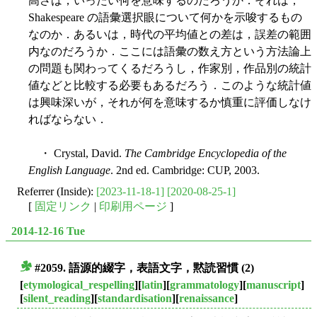
高さは，いったい何を意味するのだろうか．それは，
Shakespeare の語彙選択眼について何かを示唆するもの
なのか．あるいは，時代の平均値との差は，誤差の範囲
内なのだろうか．ここには語彙の数え方という方法論上
の問題も関わってくるだろうし，作家別，作品別の統計
値などと比較する必要もあるだろう．このような統計値
は興味深いが，それが何を意味するか慎重に評価しなけ
ればならない．
・ Crystal, David.
The Cambridge Encyclopedia of the
English Language
. 2nd ed. Cambridge: CUP, 2003.
Referrer (Inside):
[2023-11-18-1]
[2020-08-25-1]
[
固定リンク
|
印刷用ページ
]
2014-12-16 Tue
#2059. 語源的綴字，表語文字，黙読習慣 (2)
■
[
etymological_respelling
][
latin
][
grammatology
][
manuscript
]
[
silent_reading
][
standardisation
][
renaissance
]