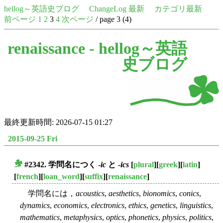
hellog～英語史ブログ
ChangeLog 最新
カテゴリ最新
前ページ
1
2
3
4
次ページ
/ page 3 (4)
renaissance -
hellog～英語
史ブログ
最終更新時間: 2026-07-15 01:27
2015-09-25 Fri
#2342. 学問名につく -
ic
と -
ics
[
plural
][
greek
][
latin
]
■
[
french
][
loan_word
][
suffix
][
renaissance
]
学問名には，
acoustics
,
aesthetics
,
bionomics
,
conics
,
dynamics
,
economics
,
electronics
,
ethics
,
genetics
,
linguistics
,
mathematics
,
metaphysics
,
optics
,
phonetics
,
physics
,
politics
,