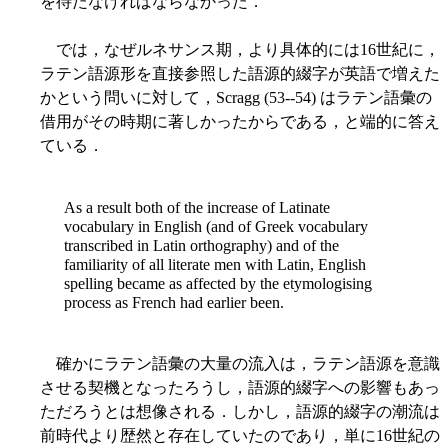
を待たなければならなかった．
では，なぜルネサンス期，より具体的には16世紀に，
ラテン語源形を直接参照した語源的綴字が英語で増えた
かという問いに対して，Scragg (53--54) はラテン語彙の
借用がその時期に著しかったからである，と端的に答え
ている．
As a result both of the increase of Latinate
vocabulary in English (and of Greek vocabulary
transcribed in Latin orthography) and of the
familiarity of all literate men with Latin, English
spelling became as affected by the etymologising
process as French had earlier been.
確かにラテン語彙の大量の流入は，ラテン語源を意識
させる契機となったろうし，語源的綴字への影響もあっ
ただろうとは想像される．しかし，語源的綴字の潮流は
前時代より歴然と存在していたのであり，単に16世紀の