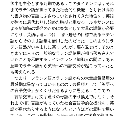
後半を中心とする時期である．このタイミングは，それ
までラテン語が担ってきた社会的な機能，とりわけ高尚
な書き物の言語にふさわしいとされてきた地位を，英語
が徐々に肩代わりし始めた時期と重なる．ルネサンスに
よる新知識の爆発のために突如として大量の語彙が必要
になり，英語は追いつけ，追い越せの目標であるラテン
語からそのまま語彙を借用したのだった．このようにラ
テン語熱がいやましに高まったが，裏を返せば，そのと
きまでに人々の一般的なラテン語使用が相当落ち込んで
いたことを示唆する．イングランド知識人の間に，ある
意味でラテン語から英語への言語交替が起こっていたと
も考えられる．
つまり，フランス語とラテン語からの大量語彙借用の
最盛期は異なってはいるものの，共通項として「英語へ
の言語交替」がくくりだせるように思える．ここでの
「言語交替」は文字通りの母語の乗り換えではなく，そ
れまで相手言語がもっていた社会言語学的な機能を，英
語が肩代わりするようになったというほどの意味で用い
ている．この点を指摘した Fennell (148) の洞察の鋭さを