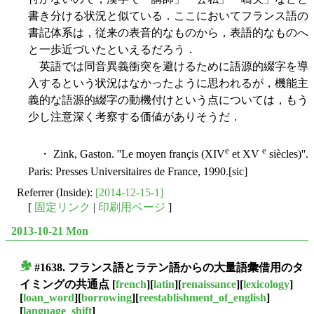
書き分ける状況と似ている．ここにおいてフランス語の
書記体系は，従来の表音的なものから，表語的なものへ
と一歩近づいたといえるだろう．
英語では同音異義衝突を避けるために語源的綴字を導
入するという状況はなかったように思われるが，機能主
義的な語源的綴字の動機付けという点については，もう
少し注意深く考察する価値がありそうだ．
e
e
・ Zink, Gaston. ''Le moyen françis (XIV
et XV
siècles)''.
Paris: Presses Universitaires de France, 1990.[sic]
Referrer (Inside):
[2014-12-15-1]
[
固定リンク
|
印刷用ページ
]
2013-10-21 Mon
#1638. フランス語とラテン語からの大量語彙借用のタ
■
イミングの共通点
[
french
][
latin
][
renaissance
][
lexicology
]
[
loan_word
][
borrowing
][
reestablishment_of_english
]
[
language_shift
]