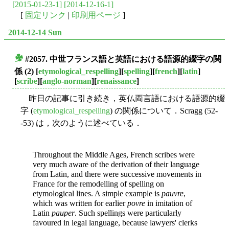
[2015-01-23-1]
[2014-12-16-1]
[
固定リンク
|
印刷用ページ
]
2014-12-14 Sun
#2057. 中世フランス語と英語における語源的綴字の関
■
係 (2)
[
etymological_respelling
][
spelling
][
french
][
latin
]
[
scribe
][
anglo-norman
][
renaissance
]
昨日の記事に引き続き，英仏両言語における語源的綴
字 (
etymological_respelling
) の関係について．Scragg (52-
-53) は，次のように述べている．
Throughout the Middle Ages, French scribes were
very much aware of the derivation of their language
from Latin, and there were successive movements in
France for the remodelling of spelling on
etymological lines. A simple example is
pauvre
,
which was written for earlier
povre
in imitation of
Latin
pauper
. Such spellings were particularly
favoured in legal language, because lawyers' clerks