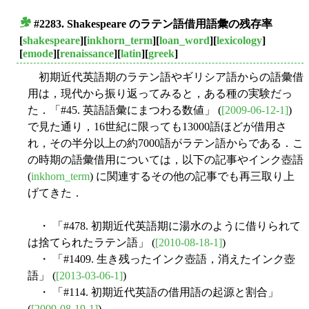
#2283. Shakespeare のラテン語借用語彙の残存率
■
[
shakespeare
][
inkhorn_term
][
loan_word
][
lexicology
]
[
emode
][
renaissance
][
latin
][
greek
]
初期近代英語期のラテン語やギリシア語からの語彙借
用は，現代から振り返ってみると，ある種の実験だっ
た．「#45. 英語語彙にまつわる数値」 (
[2009-06-12-1]
)
で見た通り，16世紀に限っても13000語ほどが借用さ
れ，その半分以上の約7000語がラテン語からである．こ
の時期の語彙借用については，以下の記事やインク壺語
(
inkhorn_term
) に関連するその他の記事でも再三取り上
げてきた．
・ 「#478. 初期近代英語期に湯水のように借りられて
は捨てられたラテン語」 (
[2010-08-18-1]
)
・ 「#1409. 生き残ったインク壺語，消えたインク壺
語」 (
[2013-03-06-1]
)
・ 「#114. 初期近代英語の借用語の起源と割合」
(
[2009-08-19-1]
)