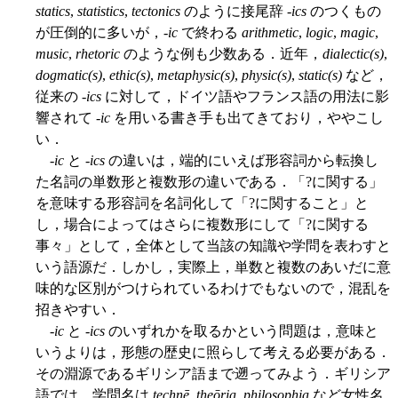
statics
,
statistics
,
tectonics
のように接尾辞 -
ics
のつくもの
が圧倒的に多いが，-
ic
で終わる
arithmetic
,
logic
,
magic
,
music
,
rhetoric
のような例も少数ある．近年，
dialectic(s)
,
dogmatic(s)
,
ethic(s)
,
metaphysic(s)
,
physic(s)
,
static(s)
など，
従来の -
ics
に対して，ドイツ語やフランス語の用法に影
響されて -
ic
を用いる書き手も出てきており，ややこし
い．
-
ic
と -
ics
の違いは，端的にいえば形容詞から転換し
た名詞の単数形と複数形の違いである．「?に関する」
を意味する形容詞を名詞化して「?に関すること」と
し，場合によってはさらに複数形にして「?に関する
事々」として，全体として当該の知識や学問を表わすと
いう語源だ．しかし，実際上，単数と複数のあいだに意
味的な区別がつけられているわけでもないので，混乱を
招きやすい．
-
ic
と -
ics
のいずれかを取るかという問題は，意味と
いうよりは，形態の歴史に照らして考える必要がある．
その淵源であるギリシア語まで遡ってみよう．ギリシア
語では，学問名は
technē
,
theōria
,
philosophia
など女性名