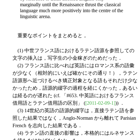
marginally until the Renaissance thrust the classical
language much more positively into the centre of the
linguistic arena.
重要なポイントをまとめると，
(1) 中世フランス語におけるラテン語源を参照しての
文字の挿入は，写字生の小金稼ぎのためだった．
(2) フランス語に比べれば英語にはロマンス系の語彙
が少なく（相対的にいえば確かにその通り！），ラテン
語源形へ近づけるべき矯正対象となる語もそれだけ少な
かったため，語源的綴字の過程を経にくかった，あるい
は経るのが遅れた (cf. 「#653. 中英語におけるフランス
借用語とラテン借用語の区別」 (
[2011-02-09-1]
)) ．
(3) 14世紀の英語の語源的綴字は，直接ラテン語を参
照した結果ではなく，Anglo-Norman から離れて Parisian
French を志向した結果である．
(4) ラテン語の直接の影響は，本格的にはルネサンス