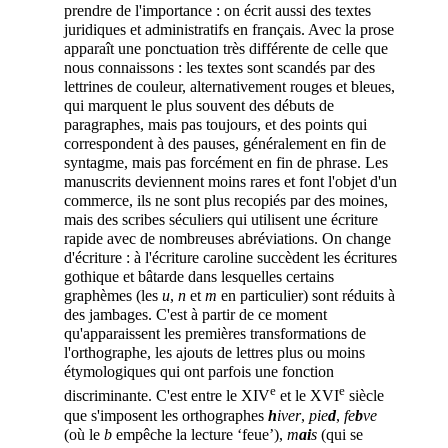
prendre de l'importance : on écrit aussi des textes
juridiques et administratifs en français. Avec la prose
apparaît une ponctuation très différente de celle que
nous connaissons : les textes sont scandés par des
lettrines de couleur, alternativement rouges et bleues,
qui marquent le plus souvent des débuts de
paragraphes, mais pas toujours, et des points qui
correspondent à des pauses, généralement en fin de
syntagme, mais pas forcément en fin de phrase. Les
manuscrits deviennent moins rares et font l'objet d'un
commerce, ils ne sont plus recopiés par des moines,
mais des scribes séculiers qui utilisent une écriture
rapide avec de nombreuses abréviations. On change
d'écriture : à l'écriture caroline succèdent les écritures
gothique et bâtarde dans lesquelles certains
graphèmes (les
u
,
n
et
m
en particulier) sont réduits à
des jambages. C'est à partir de ce moment
qu'apparaissent les premières transformations de
l'orthographe, les ajouts de lettres plus ou moins
étymologiques qui ont
parfois une fonction
e
e
discriminante. C'est entre le XIV
et le XVI
siècle
que s'imposent les orthographes
h
iver
,
pie
d
,
fe
b
ve
(où le
b
empêche la lecture ‘feue’),
m
ai
s
(qui se