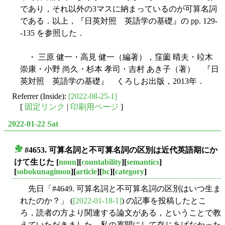
であり，それ以外の3マスに納まっているのが可算名詞
である．以上，『日英対照 英語学の基礎』の pp. 129-
-135 を参照した．
・ 三原 健一・高見 健一（編著），窪薗 晴夫・竝木
崇康・小野 尚久・杉本 孝司・吉村 あき子（著） 『日
英対照 英語学の基礎』 くろしお出版，2013年．
Referrer (Inside):
[2022-08-25-1]
[
固定リンク
|
印刷用ページ
]
2022-01-22 Sat
#4653. 可算名詞と不可算名詞の区別は近代英語期にか
■
けて生じた
[
noun
][
countability
][
semantics
]
[
sobokunagimon
][
article
][
hc
][
category
]
先日「#4649. 可算名詞と不可算名詞の区別はいつ生ま
れたのか？」 (
[2022-01-18-1]
) の記事を投稿したとこ
ろ，読者の方より関連する論文がある，ということで教
えていただきました．私の寡聞にして存じあげなかった