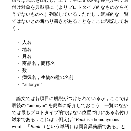
様々な言語を比較した上で，主に文法的な観点から，名
付け対象を典型順に（よりプロトタイプ的なものからそ
うでないものへ）列挙している．ただし，網羅的な一覧
ではないとの断わり書きがあることをここに明記してお
く．
・ 人名
・ 地名
・ 月名
・ 商品名，商標名
・ 数
・ 病気名，生物の種の名前
・ "autonym"
論文では各項目に解説がつけられているが，ここでは
最後の "autonym" を簡単に紹介しておこう．一覧のなか
では最もプロトタイプ的ではない位置づけにある名付け
対象である．これは，例えば "
Bank
is a homonymous
word." 「
Bank
（という単語）は同音異義語である」と