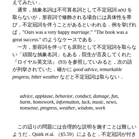
えてみたい．
通常，抽象名詞は不可算名詞として不定冠詞
a(n)
を
取らないが，形容詞で修飾される場合には具体性を帯
び，不定冠詞を伴うことがあるといわれる．例を挙げれ
ば，"Ours was a very happy
marriage
." "The book was a
great
success
." のようなケースである．
一方，形容詞を伴っても原則として不定冠詞を取らな
い「頑固な抽象名詞」もある．院生が言及してくれた
『ロイヤル英文法』 (93) を参照していみると，次の語
が列挙されていた．確かに
good advice
,
remarkable
progress
,
bitter weather
などと不定冠詞は取らない．
advice
,
applause
,
behavior
,
conduct
,
damage
,
fun
,
harm
,
homework
,
information
,
luck
,
music
,
news
,
nonsense
,
progress
,
weather
,
wisdom
,
work
この辺りの問題には合理的な説明を施すことは難しい
ようだ．Quirk et al. （§5.59）によると，不定冠詞が付き