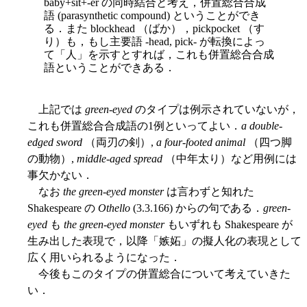
baby+sit+-er の同時結合と考え，併置総合合成
語 (parasynthetic compound) ということができ
る．また blockhead （ばか），pickpocket （す
り）も，もし主要語 -head, pick- が転換によっ
て「人」を示すとすれば，これも併置総合合成
語ということができある．
上記では
green-eyed
のタイプは例示されていないが，
これも併置総合合成語の1例といってよい．
a double-
edged sword
（両刃の剣）,
a four-footed animal
（四つ脚
の動物）,
middle-aged spread
（中年太り）など用例には
事欠かない．
なお
the green-eyed monster
は言わずと知れた
Shakespeare の
Othello
(3.3.166) からの句である．
green-
eyed
も
the green-eyed monster
もいずれも Shakespeare が
生み出した表現で，以降「嫉妬」の擬人化の表現として
広く用いられるようになった．
今後もこのタイプの併置総合について考えていきた
い．