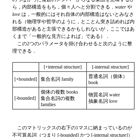
ら，内部構造をもち，個々人へと分割できる．
water
や
love
は，一般的にはそれ自体の内部構造はないとみなさ
れる（物理学や哲学のように，とことん突き詰めれば内
部構造があると主張できるかもしれないが，ここではあ
くまで「一般的な見方によれば」である）．
この2つのパラメータを掛け合わせると次のように整
理できる．
[+internal structure]
[-internal structure]
普通名詞（個体）
[+bounded]
集合名詞 family
book
個体の複数 books
物質名詞 water
[-bounded]
集合名詞の複数
抽象名詞 love
families
このマトリックスの右下の1マスに納まっているのが
不可算名詞（つまり [-bounded] かつ [-internal structure]）