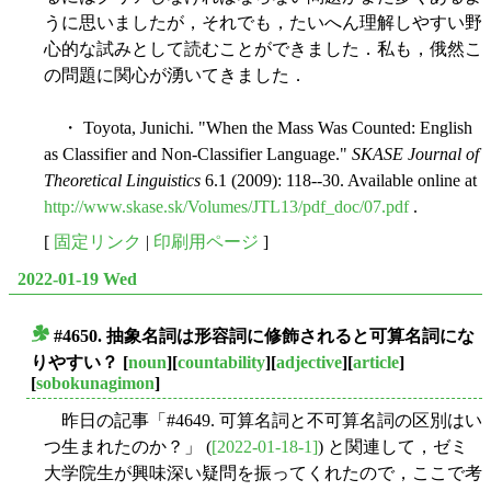
うに思いましたが，それでも，たいへん理解しやすい野
心的な試みとして読むことができました．私も，俄然こ
の問題に関心が湧いてきました．
・ Toyota, Junichi. "When the Mass Was Counted: English
as Classifier and Non-Classifier Language."
SKASE Journal of
Theoretical Linguistics
6.1 (2009): 118--30. Available online at
http://www.skase.sk/Volumes/JTL13/pdf_doc/07.pdf
.
[
固定リンク
|
印刷用ページ
]
2022-01-19 Wed
#4650. 抽象名詞は形容詞に修飾されると可算名詞にな
■
りやすい？
[
noun
][
countability
][
adjective
][
article
]
[
sobokunagimon
]
昨日の記事「#4649. 可算名詞と不可算名詞の区別はい
つ生まれたのか？」 (
[2022-01-18-1]
) と関連して，ゼミ
大学院生が興味深い疑問を振ってくれたので，ここで考