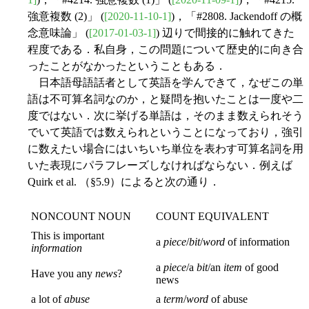
強意複数 (2)」 (
[2020-11-10-1]
)，「#2808. Jackendoff の概
念意味論」 (
[2017-01-03-1]
) 辺りで間接的に触れてきた
程度である．私自身，この問題について歴史的に向き合
ったことがなかったということもある．
日本語母語話者として英語を学んできて，なぜこの単
語は不可算名詞なのか，と疑問を抱いたことは一度や二
度ではない．次に挙げる単語は，そのまま数えられそう
でいて英語では数えられということになっており，強引
に数えたい場合にはいちいち単位を表わす可算名詞を用
いた表現にパラフレーズしなければならない．例えば
Quirk et al. （§5.9）によると次の通り．
NONCOUNT NOUN
COUNT EQUIVALENT
This is important
a
piece
/
bit
/
word
of information
information
a
piece
/a
bit
/an
item
of good
Have you any
news
?
news
a lot of
abuse
a
term
/
word
of abuse