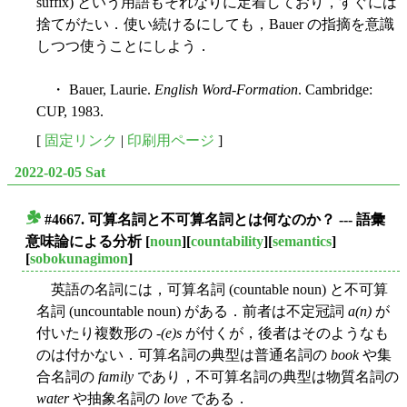
suffix) という用語もそれなりに定着しており，すぐには
捨てがたい．使い続けるにしても，Bauer の指摘を意識
しつつ使うことにしよう．
・ Bauer, Laurie.
English Word-Formation
. Cambridge:
CUP, 1983.
[
固定リンク
|
印刷用ページ
]
2022-02-05 Sat
#4667. 可算名詞と不可算名詞とは何なのか？ --- 語彙
■
意味論による分析
[
noun
][
countability
][
semantics
]
[
sobokunagimon
]
英語の名詞には，可算名詞 (countable noun) と不可算
名詞 (uncountable noun) がある．前者は不定冠詞
a(n)
が
付いたり複数形の -
(e)s
が付くが，後者はそのようなも
のは付かない．可算名詞の典型は普通名詞の
book
や集
合名詞の
family
であり，不可算名詞の典型は物質名詞の
water
や抽象名詞の
love
である．