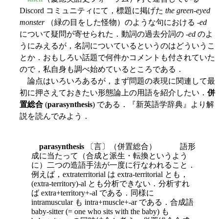
Discord コミュニティにて，標題に掲げた
the green-eyed
monster
（緑の目をした怪物）のような句における -
ed
について疑問が寄せられた．動詞の過去分詞の -
ed
のよ
うにみえるが，名詞についているというのはどういうこ
とか．おもしろい話題で何件かコメントも付されていた
ので，私自身も調べ始めているところである．
論点はいろいろあるが，まず問題の表現に関連して最
初に押さえておきたい形態論上の用語を紹介したい．
併
置総合
(
parasynthesis
) である．『新英語学辞典』より解
説を読んでみよう．
parasynthesis
〔言〕（併置総合） 語形
成に当たって（合成と派生・転換というよう
に）二つの造語手法が一度に行なわれること．
例えば，extraterritorial は extra-territorial とも，
(extra-territory)-al とも分析できない．分析すれ
ば extra+territory+-al である．同様に
intramuscular も intra+muscle+-ar である．合成語
baby-sitter (= one who sits with the baby) も