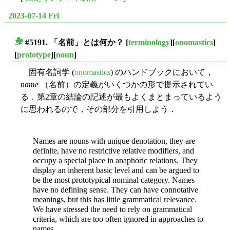
2023-07-14 Fri
#5191. 「名前」とは何か？
[
terminology
][
onomastics
]
■
[
prototype
][
noun
]
固有名詞学 (
onomastics
) のハンドブックにおいて，
name
（名前）の定義がいくつかの形で提示されてい
る．第2章の結論の記述が最もよくまとまっているよう
に思われるので，その部分を引用しよう．
Names are nouns with unique denotation, they are
definite, have no restrictive relative modifiers, and
occupy a special place in anaphoric relations. They
display an inherent basic level and can be argued to
be the most prototypical nominal category. Names
have no defining sense. They can have connotative
meanings, but this has little grammatical relevance.
We have stressed the need to rely on grammatical
criteria, which are too often ignored in approaches to
names.