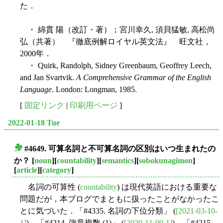
た．
・ 綿貫 陽（改訂・著）；宮川幸久, 須貝猛敏, 高松尚
弘（共著） 『徹底例解ロイヤル英文法』 旺文社，
2000年．
・ Quirk, Randolph, Sidney Greenbaum, Geoffrey Leech,
and Jan Svartvik.
A Comprehensive Grammar of the English
Language
. London: Longman, 1985.
[
固定リンク
|
印刷用ページ
]
2022-01-18 Tue
#4649. 可算名詞と不可算名詞の区別はいつ生まれたの
■
か？
[
noun
][
countability
][
semantics
][
sobokunagimon
]
[
article
][
category
]
名詞の可算性 (
countability
) は現代英語における重要な
問題だが，本ブログでまともに扱ったことがなかったこ
とに気づいた．「#4335. 名詞の下位分類」 (
[2021-03-10-
1]
)，「#4214. 強意複数 (1)」 (
[2020-11-09-1]
)，「#4215.