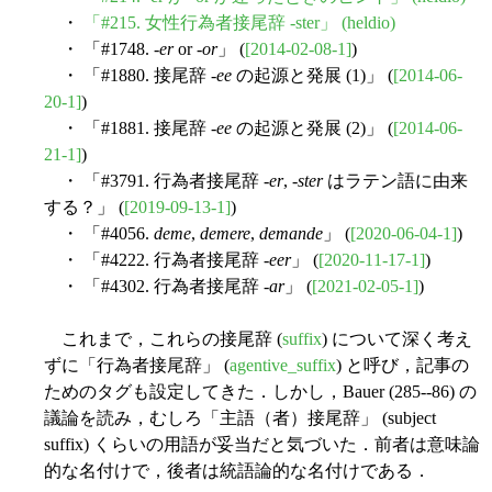
・
「#215. 女性行為者接尾辞 -ster」 (heldio)
・ 「#1748. -
er
or -
or
」 (
[2014-02-08-1]
)
・ 「#1880. 接尾辞 -
ee
の起源と発展 (1)」 (
[2014-06-
20-1]
)
・ 「#1881. 接尾辞 -
ee
の起源と発展 (2)」 (
[2014-06-
21-1]
)
・ 「#3791. 行為者接尾辞 -
er
, -
ster
はラテン語に由来
する？」 (
[2019-09-13-1]
)
・ 「#4056.
deme
,
demere
,
demande
」 (
[2020-06-04-1]
)
・ 「#4222. 行為者接尾辞 -
eer
」 (
[2020-11-17-1]
)
・ 「#4302. 行為者接尾辞 -
ar
」 (
[2021-02-05-1]
)
これまで，これらの接尾辞 (
suffix
) について深く考え
ずに「行為者接尾辞」 (
agentive_suffix
) と呼び，記事の
ためのタグも設定してきた．しかし，Bauer (285--86) の
議論を読み，むしろ「主語（者）接尾辞」 (subject
suffix) くらいの用語が妥当だと気づいた．前者は意味論
的な名付けで，後者は統語論的な名付けである．