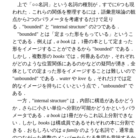
上で「○○名詞」という名詞の種別が，すでに6つも現
われた．これらの関係を整理するには，語彙意味論の観
点から2つのパラメータを考慮するだけで足り
る．"bounded" と "internal structure" の2つである．
"bounded" とは「定まった形をもっている」というこ
とである．例えば，
a book
は，1冊の本として定まった
形をイメージすることができるから "bounded" である．
しかし，複数形の
books
では，何冊あるのか，それぞれ
がどのような位置関係にあるのかなどの疑問が湧き，全
体としての定まった形をイメージすることは難しいので
"unbounded" である．
water
や
love
も，それだけでは定
的なイメージを持ちにくいという点で，"unbounded" で
ある．
一方，"internal structure" は，内部に構造があるかどう
か，さらに小さい単位へ分割が可能かどうかというパラ
メータである．
a book
は1冊だからこれ以上分割できな
い．しかし
books
は構成員であるそれぞれの本に分割で
きる．おもしろいのは
a family
のような名詞で，通常血
のつながった複数のメンバーからなる集団を意味するか