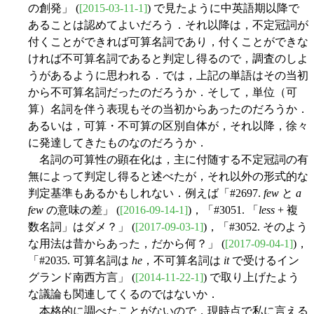
の創発」 (
[2015-03-11-1]
) で見たように中英語期以降で
あることは認めてよいだろう．それ以降は，不定冠詞が
付くことができれば可算名詞であり，付くことができな
ければ不可算名詞であると判定し得るので，調査のしよ
うがあるように思われる．では，上記の単語はその当初
から不可算名詞だったのだろうか．そして，単位（可
算）名詞を伴う表現もその当初からあったのだろうか．
あるいは，可算・不可算の区別自体が，それ以降，徐々
に発達してきたものなのだろうか．
名詞の可算性の顕在化は，主に付随する不定冠詞の有
無によって判定し得ると述べたが，それ以外の形式的な
判定基準もあるかもしれない．例えば「#2697.
few
と
a
few
の意味の差」 (
[2016-09-14-1]
)，「#3051. 「
less
+ 複
数名詞」はダメ？」 (
[2017-09-03-1]
)，「#3052. そのよう
な用法は昔からあった，だから何？」 (
[2017-09-04-1]
)，
「#2035. 可算名詞は
he
，不可算名詞は
it
で受けるイン
グランド南西方言」 (
[2014-11-22-1]
) で取り上げたよう
な議論も関連してくるのではないか．
本格的に調べたことがないので，現時点で私に言える