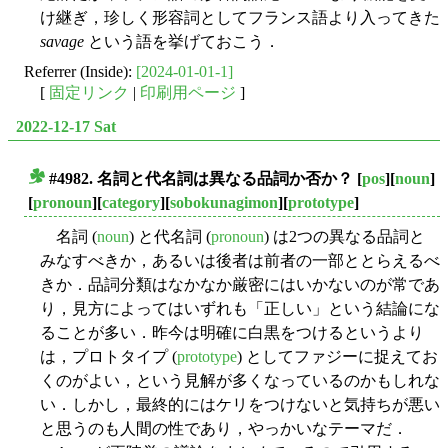
け継ぎ，珍しく形容詞としてフランス語より入ってきた
savage
という語を挙げておこう．
Referrer (Inside):
[2024-01-01-1]
[
固定リンク
|
印刷用ページ
]
2022-12-17 Sat
#4982. 名詞と代名詞は異なる品詞か否か？
[
pos
][
noun
]
■
[
pronoun
][
category
][
sobokunagimon
][
prototype
]
名詞 (
noun
) と代名詞 (
pronoun
) は2つの異なる品詞と
みなすべきか，あるいは後者は前者の一部ととらえるべ
きか．品詞分類はなかなか厳密にはいかないのが常であ
り，見方によってはいずれも「正しい」という結論にな
ることが多い．昨今は明確に白黒をつけるというより
は，プロトタイプ (
prototype
) としてファジーに捉えてお
くのがよい，という見解が多くなっているのかもしれな
い．しかし，最終的にはケリをつけないと気持ちが悪い
と思うのも人間の性であり，やっかいなテーマだ．