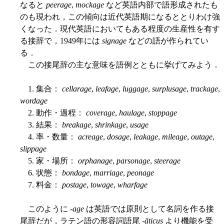
なると
peerage
,
mockage
など英語内部で語形成されたも
のも現われ，この傾向は近代英語期になるととりわけ強
くなった．現代英語においてもある程度の生産性を有す
る接辞で，1949年には
signage
などの語が作られてい
る．
この接尾辞の主な意味を語例とともに挙げてみよう．
1. 集合：
cellarage
,
leafage
,
luggage
,
surplusage
,
trackage
,
wordage
2. 動作・過程：
coverage
,
haulage
,
stoppage
3. 結果：
breakage
,
shrinkage
,
usage
4. 率・数量：
acreage
,
dosage
,
leakage
,
mileage
,
outage
,
slippage
5. 家・場所：
orphanage
,
parsonage
,
steerage
6. 状態：
bondage
,
marriage
,
peonage
7. 料金：
postage
,
towage
,
wharfage
このように -
age
は英語では原則として名詞を作る接
尾辞だが，ラテン語の形容詞語尾 -
āticus
より機能を受