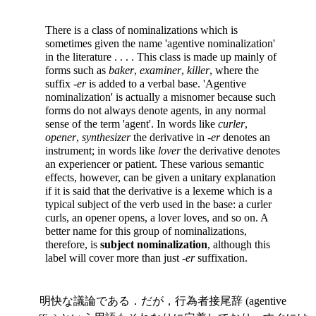
There is a class of nominalizations which is
sometimes given the name 'agentive nominalization'
in the literature . . . . This class is made up mainly of
forms such as
baker
,
examiner
,
killer
, where the
suffix -
er
is added to a
verbal base. 'Agentive
nominalization' is actually a misnomer because such
forms do not always denote agents, in any normal
sense of the term 'agent'. In words like
curler
,
opener
,
synthesizer
the derivative in -
er
denotes an
instrument; in words like
lover
the derivative denotes
an experiencer or patient. These various semantic
effects, however, can be given a unitary explanation
if it is said that the derivative is a lexeme which is a
typical subject of the verb used in the base: a curler
curls, an opener opens, a lover loves, and so on. A
better name for this group of nominalizations,
therefore, is
subject nominalization
, although this
label will cover more than just -
er
suffixation.
明快な議論である．だが，行為者接尾辞 (agentive