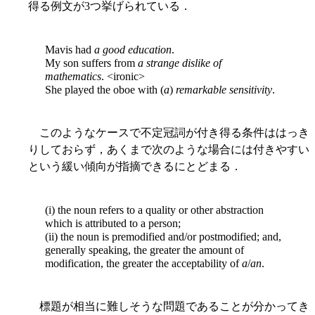
得る例文が3つ挙げられている．
Mavis had
a good education
.
My son suffers from
a strange dislike of
mathematics
. <ironic>
She played the oboe with (
a
)
remarkable sensitivity
.
このようなケースで不定冠詞が付き得る条件ははっき
りしておらず，あくまで次のような場合には付きやすい
という緩い傾向が指摘できるにとどまる．
(i) the noun refers to a quality or other abstraction
which is attributed to a person;
(ii) the noun is premodified and/or postmodified; and,
generally speaking, the greater the amount of
modification, the greater the acceptability of
a
/
an
.
標題が相当に難しそうな問題であることが分かってき