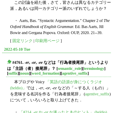
この討論を経た後，さて，皆さんは異なるカテゴリー
派，あるいは同一カテゴリー派のいずれでしょうか？
・ Aarts, Bas. "Syntactic Argumentation." Chapter 2 of
The
Oxford Handbook of English Grammar.
Ed. Bas Aarts, Jill
Bowie and Gergana Popova. Oxford: OUP, 2020. 21--39.
[
固定リンク
|
印刷用ページ
]
2022-05-10 Tue
#4761. -
er
, -
or
, -
ee
などは「行為者接尾辞」というより
■
は「主語（者）接尾辞」？
[
semantic_role
][
terminology
]
[
suffix
][
noun
][
word_formation
][
agentive_suffix
]
本ブログや Voicy
「英語の語源が身につくラジオ
(heldio)」
では，-
er
, -
or
, -
ee
などの「～する人（もの）」
を意味する名詞を作る「行為者接尾辞」 (
agentive_suffix
)
について，いろいろと取り上げてきた．
・
「#214. -er か -or か迷ったときのヒント」 (heldio)