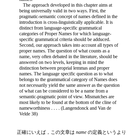
The approach developed in this chapter aims at
being universally valid in two ways. First, the
pragmatic-semantic concept of names defined in the
introduction is cross-linguistically applicable. It is
distinct from language-specific grammatical
categories of Proper Names for which language-
specific grammatical criteria should be adduced.
Second, our approach takes into account all types of
proper names. The question of what counts as a
name, very often debated in the literature, should be
answered on two levels, keeping in mind the
distinction between proprial lemmas and proper
names. The language specific question as to what
belongs to the grammatical category of Names does
not necessarily yield the same answer as the question
of what can be considered to be a name from a
semantic-pragmatic point of view. Mismatches are
most likely to be found at the bottom of the cline of
nameworthiness . . . . (Langendonck and Van de
Velde 38)
正確にいえば，この文章は
name
の定義というより