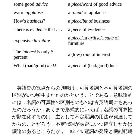
some good
advice
a
piece
/
word
of good advice
warm
applause
a
round
of applause
How's
business
?
a
piece
/
bit
of business
There is
evidence
that . . .
a
piece
of evidence
a
piece
/an
article
/a
suite
of
expensive
furniture
furniture
The
interest
is only 5
a (low)
rate
of interest
percent.
What (bad/good)
luck
!
a
piece
of (bad/good) luck
英語史の観点からの興味は，可算名詞と不可算名詞の
区別がいつ頃生まれたのかということである．意味論的
には，名詞の可算性の区別そのものは古英語期にもあっ
たのだろうか．あくまで形式的にいえば，名詞の可算性
が顕在化するのは，主として不定冠詞の用法が発達して
からのことだろう．不定冠詞が厳密にいつ確立したかは
議論のあるところだが，「#2144. 冠詞の発達と機能範疇