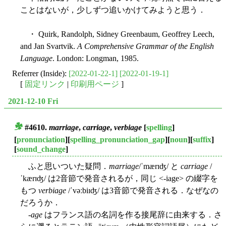
ことはないが，少しずつ追いかけてみようと思う．
・ Quirk, Randolph, Sidney Greenbaum, Geoffrey Leech,
and Jan Svartvik.
A Comprehensive Grammar of the English
Language
. London: Longman, 1985.
Referrer (Inside):
[2022-01-22-1]
[2022-01-19-1]
[
固定リンク
|
印刷用ページ
]
2021-12-10 Fri
#4610.
marriage
,
carriage
,
verbiage
[
spelling
]
■
[
pronunciation
][
spelling_pronunciation_gap
][
noun
][
suffix
]
[
sound_change
]
ふと思いついた疑問．
marriage
/ˈmærɪʤ/ と
carriage
/
ˈkærɪʤ/ は2音節で発音されるが，同じ <-iage> の綴字を
もつ
verbiage
/ˈvəːbiɪʤ/ は3音節で発音される．なぜなの
だろうか．
-
age
はフランス語の名詞を作る接尾辞に由来する．さ