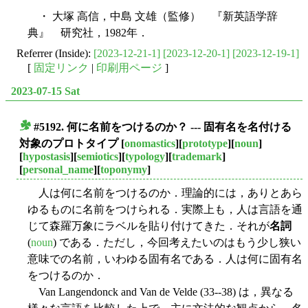
・ 大塚 高信，中島 文雄（監修） 『新英語学辞
典』 研究社，1982年．
Referrer (Inside):
[2023-12-21-1]
[2023-12-20-1]
[2023-12-19-1]
[
固定リンク
|
印刷用ページ
]
2023-07-15 Sat
#5192. 何に名前をつけるのか？ --- 固有名を名付ける
■
対象のプロトタイプ
[
onomastics
][
prototype
][
noun
]
[
hypostasis
][
semiotics
][
typology
][
trademark
]
[
personal_name
][
toponymy
]
人は何に名前をつけるのか．理論的には，ありとあら
ゆるものに名前をつけられる．実際上も，人は言語を通
じて森羅万象にラベルを貼り付けてきた．それが
名詞
(
noun
) である．ただし，今回考えたいのはもう少し狭い
意味での名前，いわゆる固有名である．人は何に固有名
をつけるのか．
Van Langendonck and Van de Velde (33--38) は，異なる