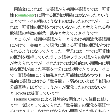
同論文によれば，古英語から初期中英語までは，可算
性 (
countability
) に関する区別は明確にはなかったという
ことです（その種のようなものはあったのですが）．こ
れは，可算性の区別をつけていなかったと考えられる印
欧祖語の特徴の継承・残存と考えてよさそうです．
ところが，後期中英語から，とりわけ初期近代英語期
にかけて，突如として現代に通じる可算性の区別がつけ
られるようになってきました．背景には，すでに可算性
の区別を獲得していたラテン語やフランス語からの影響
が考えられますが，それだけでは比較的短い期間内に明
確な区別が生じた事実を十分には説明できません．そこ
で，言語接触により触発された可能性は認めつつも，内
発的に英語における「世界観」（弱めにいえば「名詞の
分節基準」ほどでしょうか）が変化したのではないか，
と Toyota は提言しています．
Helsinki Corpus による経験的な調査として注目に値し
ます．仮説として立てられた「世界観」の変化を実証す
るにはクリアしなければならない問題がまだ多くあるよ