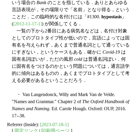
いう場合の
Bank
のことを指している．ありとあらゆる
言語表現が，その場限りで「名前」となり得る，という
ことだ．この臨時的な名付けには「#1300.
hypostasis
」
(
[2012-11-17-1]
) が関係してくる．
一覧の下から2番目にある病気名などは，名付け対象
としてのプロトタイプ性が低いので，言語によっては固
有名を与えられず，あくまで普通名詞として通っている
にすぎない，というケースもある．確かに
Covid-19
は
固有名詞ぽいが，ただの風邪
cold
は普通名詞ぽい．何
に固有名をつけるのかという問題については，通言語学
的に傾向はあるものの，あくまでプロトタイプとして考
える必要があるということだろう．
・ Van Langendonck, Willy and Mark Van de Velde.
"Names and Grammar." Chapter 2 of
The Oxford Handbook of
Names and Naming
. Ed. Carole Hough. Oxford: OUP, 2016.
17--38.
Referrer (Inside):
[2023-07-18-1]
[
固定リンク
|
印刷用ページ
]