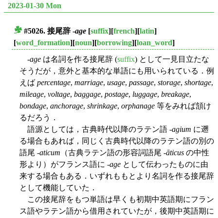
2023-01-30 Mon
#5026. 接尾辞 -
age
[
suffix
][
french
][
latin
]
■
[
word_formation
][
noun
][
borrowing
][
loan_word
]
-
age
は名詞を作る接尾辞 (
suffix
) として一見目立たな
そうだが，意外と基本的な単語にも用いられている．例
えば
percentage
,
marriage
,
usage
,
passage
,
storage
,
shortage
,
mileage
,
voltage
,
baggage
,
postage
,
luggage
,
breakage
,
bondage
,
anchorage
,
shrinkage
,
orphanage
等をみれば頷け
るだろう．
語源としては，古典時代以降のラテン語 -
agium
に遡
る場合もあれば，同じく古典時代以降のラテン語の別の
語尾 -
aticum
（古典ラテン語の形容詞語尾 -
āticus
の中性
形より）がフランス語に -
age
として伝わったものに由
来する場合もある．いずれももとより名詞を作る接尾辞
として機能していた．
この接尾辞をもつ単語は早くも初期中英語期にフラン
ス語やラテン語から借用されていたが，後期中英語期に