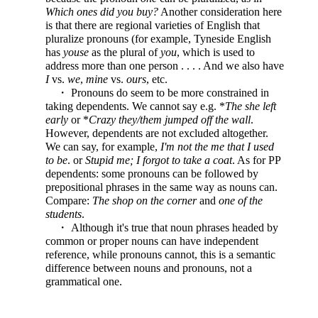
Which ones did you buy?
Another consideration here
is that there are regional varieties of English that
pluralize pronouns (for example, Tyneside English
has
youse
as the plural of
you
, which is used to
address more than one person . . . . And we also have
I
vs.
we
,
mine
vs.
ours
, etc.
・ Pronouns do seem to be more constrained in
taking dependents. We cannot say e.g. *
The she left
early
or *
Crazy they/them jumped off the wall
.
However, dependents are not excluded altogether.
We can say, for example,
I'm not the me that I used
to be
. or
Stupid me; I forgot to take a coat
. As for PP
dependents: some pronouns can be followed by
prepositional phrases in the same way as nouns can.
Compare:
The shop on the corner
and
one of the
students
.
・ Although it's true that noun phrases headed by
common or proper nouns can have independent
reference, while pronouns cannot, this is a semantic
difference between nouns and pronouns, not a
grammatical one.