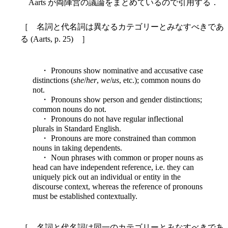
Aarts が両陣営の議論をまとめているので引用する．
［ 名詞と代名詞は異なるカテゴリーとみなすべきであ
る (Aarts, p. 25) ］
・ Pronouns show nominative and accusative case
distinctions (
she
/
her
,
we
/
us
, etc.); common nouns do
not.
・ Pronouns show person and gender distinctions;
common nouns do not.
・ Pronouns do not have regular inflectional
plurals in Standard English.
・ Pronouns are more constrained than common
nouns in taking dependents.
・ Noun phrases with common or proper nouns as
head can have independent reference, i.e. they can
uniquely pick out an individual or entity in the
discourse context, whereas the reference of pronouns
must be established contextually.
［ 名詞と代名詞は同一のカテゴリーとみなすべきであ