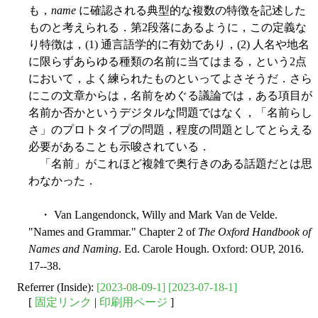
も，
name
に確認される典型的な複数の特徴を記述した
ものと考えられる．第2段落にあるように，この定義な
り特徴は，(1) 通言語学的に有効であり，(2) 人名や地名
に限らずあらゆる種類の名前に当てはまる，という2点
において，よく練られたものといってよさそうだ．さら
にこの文章からは，名前をめぐる議論では，ある項目が
名前か否かというデジタルな問題ではなく，「名前らし
さ」のプロトタイプの問題，程度の問題としてとらえる
必要があることも示唆されている．
「名前」がこれほど複雑で奥行きのある話題だとは思
わなかった．
・ Van Langendonck, Willy and Mark Van de Velde.
"Names and Grammar." Chapter 2 of
The Oxford Handbook of
Names and Naming
. Ed. Carole Hough. Oxford: OUP, 2016.
17--38.
Referrer (Inside):
[2023-08-09-1]
[2023-07-18-1]
[
固定リンク
|
印刷用ページ
]