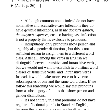
る (Aarts, p. 26) ］
・ Although common nouns indeed do not have
nominative and accusative case inflections they do
have
genitive
inflections, as in
the doctor's garden
,
the mayor's expenses
, etc., so having case inflections
is not a property that is exclusive to pronouns.
・ Indisputably, only pronouns show person and
arguably also gender distinctions, but this is not a
sufficient reason to assign them to a different word
class. After all, among the verbs in English we
distinguish between transitive and intransitive verbs,
but we would not want to establish two distinct word
classes of 'transitive verbs' and 'intransitive verbs'.
Instead, it would make more sense to have two
subcategories of one and the same word class. If we
follow this reasoning we would say that pronouns
form a subcategory of nouns that show person and
gender distinctions.
・ It's not entirely true that pronouns do not have
regular inflectional plurals in Standard English,
because the pronoun
one
can be pluralized, as in