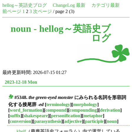
hellog～英語史ブログ
ChangeLog 最新
カテゴリ最新
前ページ
1
2
3
次ページ
/ page 2 (3)
noun -
hellog～英語史ブ
ログ
最終更新時間: 2026-07-15 01:27
2023-12-18 Mon
#5348.
the green-eyed monster
にみられる名詞を形容詞
■
化する接尾辞 -
ed
[
terminology
][
morphology
]
[
word_formation
][
compound
][
compounding
][
derivation
]
[
suffix
][
shakespeare
][
personification
][
metaphor
]
[
conversion
][
parasynthesis
][
adjective
][
participle
][
noun
]
khelf
（慶應英語史フォーラム）内で運営している