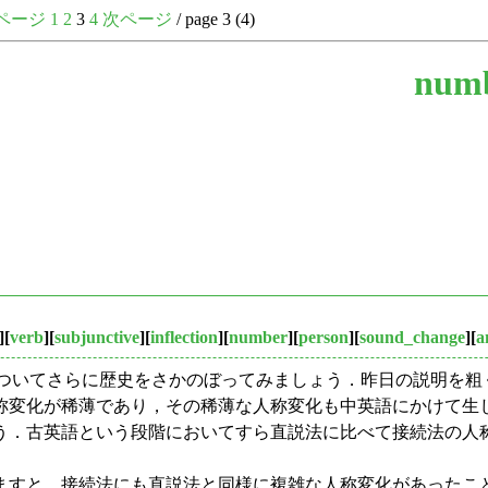
ページ
1
2
3
4
次ページ
/ page 3 (4)
numb
][
verb
][
subjunctive
][
inflection
][
number
][
person
][
sound_change
][
a
についてさらに歴史をさかのぼってみましょう．昨日の説明を
変化が稀薄であり，その稀薄な人称変化も中英語にかけて生じ
う．古英語という段階においてすら直説法に比べて接続法の人
すと，接続法にも直説法と同様に複雑な人称変化があったこ