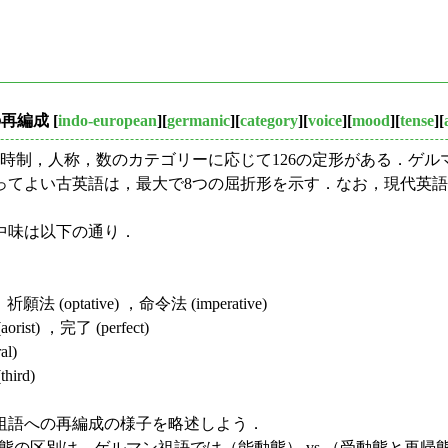
の再編成
[
indo-european
][
germanic
][
category
][
voice
][
mood
][
tense
][
的な動詞には，時制，人称，数のカテゴリーに応じて126の定形がある．ゲ
ってよい古英語は，最大で8つの屈折形を示す．なお，現代英語
中味は以下の通り．
祈願法 (optative) ，命令法 (imperative)
ist) ，完了 (perfect)
al)
hird)
祖語への再編成の様子を略述しよう．
態の区別は，ゲルマン祖語では（能動態） vs （受動態と再