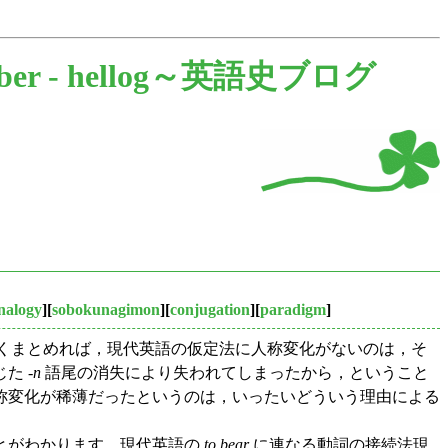
er -
hellog～英語史ブログ
nalogy
][
sobokunagimon
][
conjugation
][
paradigm
]
粗くまとめれば，現代英語の仮定法に人称変化がないのは，そ
た -
n
語尾の消失により失われてしまったから，ということ
称変化が稀薄だったというのは，いったいどういう理由による
とがわかります．現代英語の
to bear
に連なる動詞の接続法現