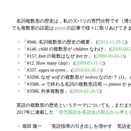
名詞複数形の歴史は，私のズバリの専門分野です（博
でも複数形の話題は
plural
の記事で様々に取りあげてき
・ 「#946. 名詞複数形の歴史の概要」 (
[2011-11-29-1]
)
・ 「#146.
child
の複数形が
children
なわけ」 (
[2009-09-
・ 「#157.
foot
の複数はなぜ
feet
か」 (
[2009-10-01-1]
)
・ 「#12. How many carp!」 (
[2009-05-11-1]
)
・ 「#337.
egges
or
eyren
」 (
[2010-03-30-1]
)
・ 「#3298. なぜ
wolf
の複数形が
wolves
なのか？ (1)」 
・ 「#3588. -
o
で終わる名詞の複数形語尾 ---
pianos
か
p
・ 「#3586. 外来複数形」 (
[2019-02-20-1]
)
英語の複数形の歴史というテーマについても，まだまだ
2017年に連載した
「現代英語を英語史の視点から考え
・ 堀田 隆一 「英語指導の引き出しを増やす 英語史のツ