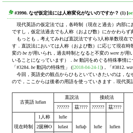
#3990. なぜ仮定法には人称変化がないのですか？ (1)
[
oe
■
現代英語の仮定法では，各時制（現在と過去）内部にお
ですし，仮定法過去でも人称（および数）にかかわらず典
もっとも，考えてみれば直説法ですら3人称単数現在で 
す．直説法においては人称（および数）に応じて現在時
変の
be
が用いられ，過去時制となると不変の
were
が用
いることになっています）．
be
動詞をめぐる特殊事情につい
「#3284.
be
動詞の特殊性」 (
[2018-04-24-1]
)，「#3812.
wa
今回，英語史の観点からひもといていきたいのは，なぜ
ので，ここからは後者の用語を使っていきます．現代英
直説法
接続法
古英語 lufian
??????
茲????
??????
茲????
1人称
lufie
現在時制
2篋榊О
lufast
lufiaþ
lufie
lufien