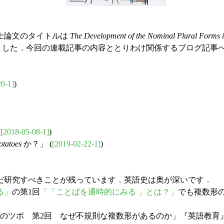
士論文のタイトルは
The Development of the Nominal Plural Forms i
ました．今回の連載記事の内容ととりわけ関係するブログ記事
20-1]
)
(
[2018-05-08-1]
)
otatoes
か？」 (
[2019-02-22-1]
)
研究すべきことが残っています．英語史は奥が深いです．
る」
の第1回
「「ことばを通時的にみる 」とは？」
でも複数形
ボ 第2回 なぜ不規則な複数形があるのか」『英語教育』2019年