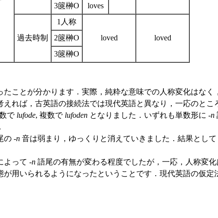
3篋榊О
loves
1人称
過去時制
2篋榊О
loved
loved
3篋榊О
たことが分かります．実際，純粋な意味での人称変化はなく
考えれば，古英語の接続法では現代英語と異なり，一応のとこ
単数で
lufode
, 複数で
lufoden
となりました．いずれも単数形に -
n
．
の -
n
音は弱まり，ゆっくりと消えていきました．結果として
よって -
n
語尾の有無が変わる程度でしたが，一応，人称変化は
態が用いられるようになったということです．現代英語の仮定