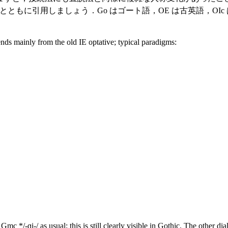
り説明とともに引用しましょう．Go はゴート語，OE は古英語，O
ds mainly from the old IE optative; typical paradigms:
c */-ɑi-/ as usual; this is still clearly visible in Gothic. The other d