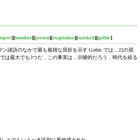
aspect
][
number
][
person
][
exaptation
][
sanskrit
][
gothic
]
ルマン諸語のなかで最も複雑な屈折を示す Gothic では，22の屈
では最大でも3つだ．この事実は，示唆的だろう．時代を経る
帰態）とでもいうべき区別に再編成された．