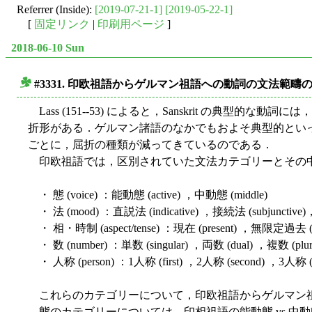
Referrer (Inside):
[2019-07-21-1]
[2019-05-22-1]
[
固定リンク
|
印刷用ページ
]
2018-06-10 Sun
#3331. 印欧祖語からゲルマン祖語への動詞の文法範疇
■
Lass (151--53) によると，Sanskrit の典型
折形がある．ゲルマン諸語のなかでもおよそ典型的とい
ごとに，屈折の種類が減ってきているのである．
印欧祖語では，区別されていた文法カテゴリーとその
・ 態 (voice) ：能動態 (active) ，中動態 (middle)
・ 法 (mood) ：直説法 (indicative) ，接続法 (subjunctive)，
・ 相・時制 (aspect/tense) ：現在 (present) ，無限定過去 (aor
・ 数 (number) ：単数 (singular) ，両数 (dual) ，複数 (plur
・ 人称 (person) ：1人称 (first) ，2人称 (second) ，3人称 (t
これらのカテゴリーについて，印欧祖語からゲルマン
態のカテゴリーについては，印相祖語の能動態 vs 中動