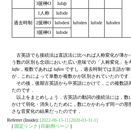
3篋榊О
lufaþ
1人称
lufode
過去時制
2篋榊О
lufodest
lufoden
lufode
lufoden
3篋榊О
lufode
古英語でも接続法は直説法に比べれば人称変化が薄かっ
う数の区別も念頭においた広い意味での「人称変化」を
lufie
，複数であれば
lufien
ですし，過去時制では主語が
が，これによって単数か複数かが区別されていたのです
その後，後期古英語から中英語にかけて，この複数語尾
たのです．
以上をまとめしょう．古英語の動詞の接続法には，数に
かけて弱化・消失したために，数にかかわらず同一の形
さな音変化の結果だったのです．
Referrer (Inside):
[2022-06-15-1]
[2020-03-31-1]
[
固定リンク
|
印刷用ページ
]