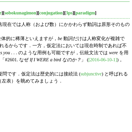
e
][
sobokunagimon
][
conjugation
][
3ps
][
paradigm
]
法現在では人称（および数）にかかわらず動詞は原形そのもの
全体的に稀薄といえますが，
be
動詞だけは人称変化が複雑で
れるからです．一方，仮定法においては現在時制であれば不
s you . . .
のような用例も可能ですが，伝統文法では
were
を用
，「#2601. なぜ
If I WERE a bird なのか？
」 (
[2016-06-10-1]
)，
問です．仮定法は歴史的には接続法 (
subjunctive
) と呼ばれる
（左表）を眺めてみましょう．