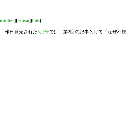
number
][
rensai
][
link
]
．昨日発売された
5月号
では，第2回の記事として「なぜ不規