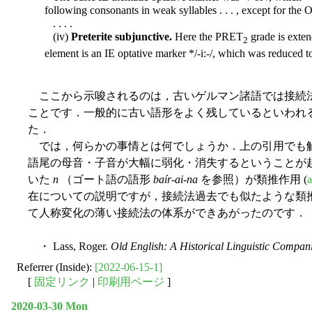
following consonants in weak syllables . . . , except for the 
. . . .
(iv)
Preterite subjunctive.
Here the PRET
grade is exten
2
element is an IE optative marker */-i:-/, which was reduced t
ここから示唆されるのは，古いゲルマン諸語では接続法
ことです．一般的に古い語形をよく残しているといわれ
た．
では，何らかの事情とは何でしょうか．上の引用でも触
語尾の母音・子音が大幅に弱化・消失するということが
いた
n
（ゴート語の語形
baír-ai-na
を参照）が類推作用 (
在についての説明ですが，接続法過去でも似たような類推作
て人称変化の薄い接続法の体系ができあがったのです．
・ Lass, Roger.
Old English: A Historical Linguistic Compan
Referrer (Inside):
[2022-06-15-1]
[
固定リンク
|
印刷用ページ
]
2020-03-30 Mon