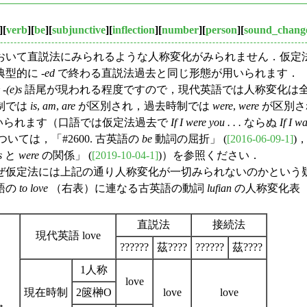
][
verb
][
be
][
subjunctive
][
inflection
][
number
][
person
][
sound_chang
いて直説法にみられるような人称変化がみられません．仮定
型的に -
ed
で終わる直説法過去と同じ形態が用いられます．
-
(e)s
語尾が現われる程度ですので，現代英語では人称変化は
制では
is
,
am
,
are
が区別され，過去時制では
were
,
were
が区別さ
いられます（口語では仮定法過去で
If I were you . . .
ならぬ
If I wa
ては，「#2600. 古英語の
be
動詞の屈折」 (
[2016-06-09-1]
)
s
と
were
の関係」 (
[2019-10-04-1]
)）を参照ください．
仮定法には上記の通り人称変化が一切みられないのかという疑
語の
to love
（右表）に連なる古英語の動詞
lufian
の人称変化表
直説法
接続法
現代英語 love
??????
茲????
??????
茲????
1人称
love
現在時制
2篋榊О
love
love
→