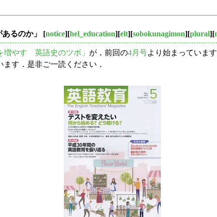
があるのか」
[
notice
][
hel_education
][
elt
][
sobokunagimon
][
plural
][
を増やす 英語史のツボ」
が，前回の
4月号
より始まっています
います．是非ご一読ください．