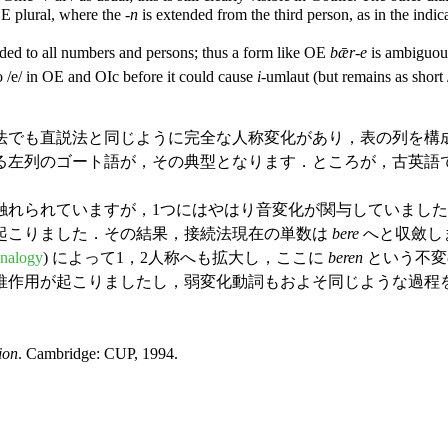
OE plural, where the -
n
is extended from the third person, as in the indicat
ded to all numbers and persons; thus a form like OE
bǣr-e
is ambiguous
o /e/ in OE and OIc before it could cause
i
-umlaut (but remains as short
でも直説法と同じように完全な人称変化があり，表の列を構成
る左列のゴート語が，その典型となります．ところが，古英語
れられていますが，1つにはやはり音変化が関与していました
起こりました．その結果，接続法現在の単数は
bere
へと収斂し
analogy
) によって1，2人称へも拡大し，ここに
beren
という不変
用が起こりましたし，弱変化動詞もおよそ同じような過程をたどりま
ion
. Cambridge: CUP, 1994.