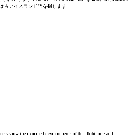
Ic は古アイスランド語を指します．
ialects show the expected developments of this diphthong and