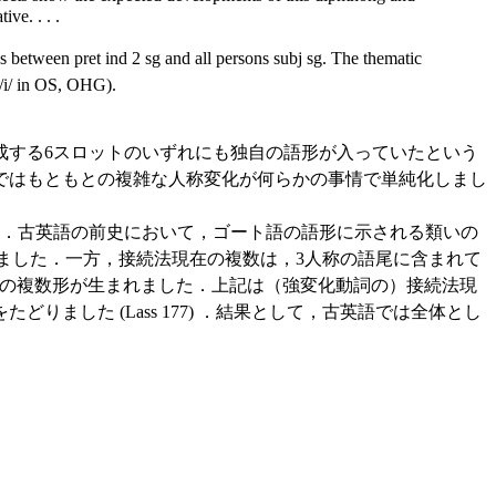
ive. . . .
 between pret ind 2 sg and all persons subj sg. The thematic
 /i/ in OS, OHG).
する6スロットのいずれにも独自の語形が入っていたという
ではもともとの複雑な人称変化が何らかの事情で単純化しまし
．古英語の前史において，ゴート語の語形に示される類いの
ました．一方，接続法現在の複数は，3人称の語尾に含まれて
の複数形が生まれました．上記は（強変化動詞の）接続法現
した (Lass 177) ．結果として，古英語では全体とし