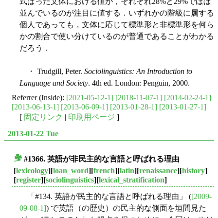
式ばった文体における値が，それぞれ28%と29%でほぼ
並んでいるのが注目に値する．いずれかの階級に属する
個人であっても，文体に応じて標準形と非標準形を何ら
かの割合で使い分けているのが普通であることがわかる
だろう．
・ Trudgill, Peter.
Sociolinguistics: An Introduction to
Language and Society
. 4th ed. London: Penguin, 2000.
Referrer (Inside):
[2021-05-12-1]
[2018-11-07-1]
[2014-02-24-1]
[2013-06-13-1]
[2013-06-09-1]
[2013-01-28-1]
[2013-01-27-1]
[
固定リンク
|
印刷用ページ
]
2013-01-22 Tue
#1366. 英語が非民主的な言語と呼ばれる理由
■
[
lexicology
][
loan_word
][
french
][
latin
][
renaissance
][
history
]
[
register
][
sociolinguistics
][
lexical_stratification
]
「#134. 英語が民主的な言語と呼ばれる理由」 (
[2009-
09-08-1]
) で英語（の歴史）の民主的な側面を垣間見た