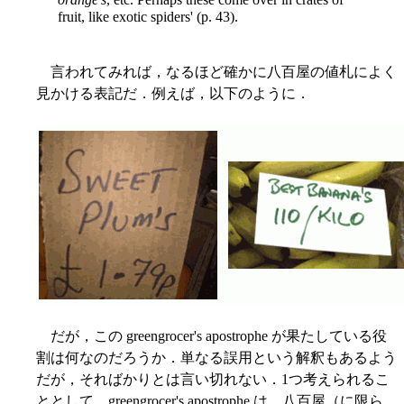
fruit, like exotic spiders' (p. 43).
言われてみれば，なるほど確かに八百屋の値札によく
見かける表記だ．例えば，以下のように．
だが，この greengrocer's apostrophe が果たしている役
割は何なのだろうか．単なる誤用という解釈もあるよう
だが，そればかりとは言い切れない．1つ考えられるこ
ととして，greengrocer's apostrophe は，八百屋（に限ら