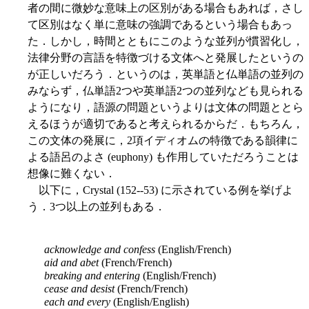
者の間に微妙な意味上の区別がある場合もあれば，さし
て区別はなく単に意味の強調であるという場合もあっ
た．しかし，時間とともにこのような並列が慣習化し，
法律分野の言語を特徴づける文体へと発展したというの
が正しいだろう．というのは，英単語と仏単語の並列の
みならず，仏単語2つや英単語2つの並列なども見られる
ようになり，語源の問題というよりは文体の問題ととら
えるほうが適切であると考えられるからだ．もちろん，
この文体の発展に，2項イディオムの特徴である韻律に
よる語呂のよさ (euphony) も作用していただろうことは
想像に難くない．
以下に，Crystal (152--53) に示されている例を挙げよ
う．3つ以上の並列もある．
acknowledge and confess
(English/French)
aid and abet
(French/French)
breaking and entering
(English/French)
cease and desist
(French/French)
each and every
(English/English)