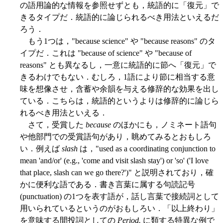
の語用論的な情報を参照せずとも，統語的に「復元」で
きるタイプだ．統語的に論じられるべき用法といえるだ
ろう．
もう1つは，"because science" や "because reasons" のタ
イプだ．これは "because of science" や "because of
reasons" とも異なるし，一意に統語的に節へ「復元」で
きるわけでもない．むしろ，1語により節に相当する意
味を想像させ，含蓄や余韻を与える修辞的な効果を出し
ている．こちらは，統語的というよりは修辞的に論じら
れるべき用法といえる．
さて，受賞した
because
のほかにも，ノミネート語句
や他部門での受賞語句があり，眺めてみるとおもしろ
い．例えば
slash
は，"used as a coordinating conjunction to
mean 'and/or' (e.g., 'come and visit slash stay') or 'so' ('I love
that place, slash can we go there?')" と説明されており，確
かに便利な語である．書き言葉に属する句読記号
(punctuation) の1つを表す語が，話し言葉で接続詞として
用いられているというのがおもしろい．「以上終わり」
を意味する間投詞としての
Period.
に類する特異な例で