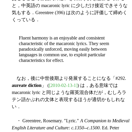
と，中英語の macaronic lyric に少しだけ接近できそうな
気もする．Greentree (396) は次のように評価して締めく
くっている．
Fluent harmony is an enjoyable and consistent
characteristic of the macaronic lyrics. They seem
paradoxically unforced, moving easily between
languages in common use, to exploit particular
characteristics for effect.
なお，後に中世後期より発展することになる「#292.
aureate diction
」 (
[2010-02-13-1]
) は，ある意味では
macaronic lyric と同じような羅英混合体だが，むしろラ
テン語かぶれの文体と表現するほうが適切かもしれな
い．
・ Greentree, Rosemary. "Lyric."
A Companion to Medieval
English Literature and Culture: c.1350--c.1500
. Ed. Peter