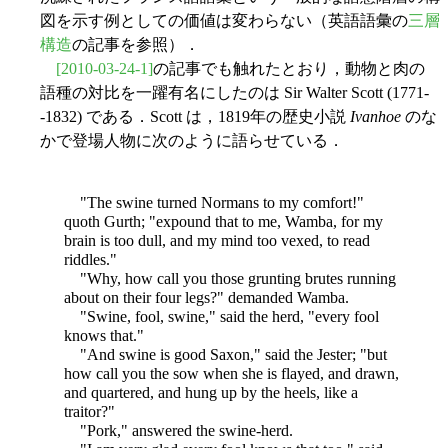
図を示す例としての価値は変わらない（英語語彙の
三層
構造
の記事を参照）．
[2010-03-24-1]
の記事でも触れたとおり，動物と肉の
語種の対比を一躍有名にしたのは Sir Walter Scott (1771-
-1832) である．Scott は，1819年の歴史小説
Ivanhoe
のな
かで登場人物に次のように語らせている．
"The swine turned Normans to my comfort!"
quoth Gurth; "expound that to me, Wamba, for my
brain is too dull, and my mind too vexed, to read
riddles."
"Why, how call you those grunting brutes running
about on their four legs?" demanded Wamba.
"Swine, fool, swine," said the herd, "every fool
knows that."
"And swine is good Saxon," said the Jester; "but
how call you the sow when she is flayed, and drawn,
and quartered, and hung up by the heels, like a
traitor?"
"Pork," answered the swine-herd.