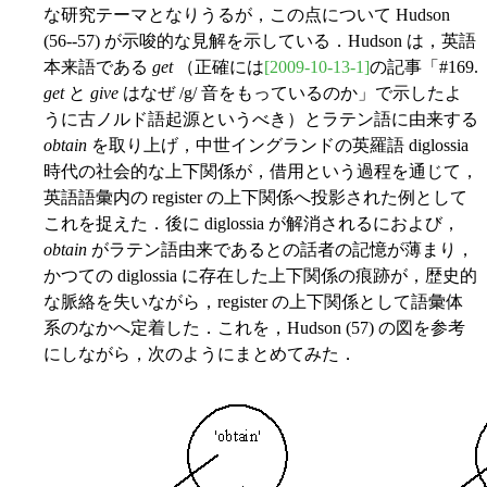
な研究テーマとなりうるが，この点について Hudson
(56--57) が示唆的な見解を示している．Hudson は，英語
本来語である
get
（正確には
[2009-10-13-1]
の記事「#169.
get
と
give
はなぜ /g/ 音をもっているのか」で示したよ
うに古ノルド語起源というべき）とラテン語に由来する
obtain
を取り上げ，中世イングランドの英羅語 diglossia
時代の社会的な上下関係が，借用という過程を通じて，
英語語彙内の register の上下関係へ投影された例として
これを捉えた．後に diglossia が解消されるにおよび，
obtain
がラテン語由来であるとの話者の記憶が薄まり，
かつての diglossia に存在した上下関係の痕跡が，歴史的
な脈絡を失いながら，register の上下関係として語彙体
系のなかへ定着した．これを，Hudson (57) の図を参考
にしながら，次のようにまとめてみた．