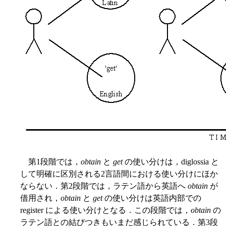
第1段階では，
obtain
と
get
の使い分けは，diglossia と
して明確に区別される2言語間における使い分けにほか
ならない．第2段階では，ラテン語から英語へ
obtain
が
借用され，
obtain
と
get
の使い分けは英語内部での
register による使い分けとなる．この段階では，
obtain
の
ラテン語との結びつきもいまだ感じられている．第3段