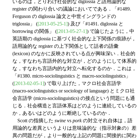
いるのは，とりわけ社会的な diglossia と語用論的な
register の関わり合いの議論においてである．「#1489.
Ferguson の diglossia 論文と中世イングランドの
triglossia」 (
[2013-05-25-1]
) 及び「#1491. diglossia と
borrowing の関係」 (
[2013-05-27-1]
) で論じたように，中
英語期の diglossia に基づく社会的な上下関係の痕跡が，
語用論的な register の上下関係として話者の語彙
(lexicon) のなかに反映されている点が興味深い．社会的
な，すなわち言語外的な対立が，どのようにして体系的
な，すなわち言語内的な対立へ転化するのか．これは，
「#1380. micro-sociolinguistics と macro-sociolinguistics」
(
[2013-02-05-1]
) で取り上げた，マクロ社会言語学
(macro-sociolinguistics or sociology of language) とミクロ社
会言語学 (micro-sociolinguistics) の接点という問題にも通
じる．社会構造と言語体系はどのように連続しているの
か，あるいはどのように断絶しているのか．
Scott の指摘した
swine
vs
pork
の対立それ自体は，語
用論的な差異というよりは意味論的な（指示対象の）差
異の問題だが，より一般的な上記の問題に間接的に関わ