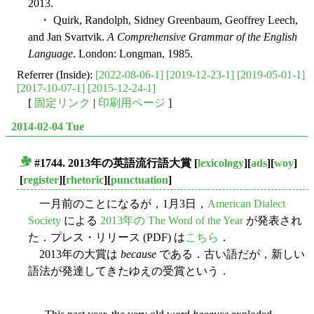
2013.
・ Quirk, Randolph, Sidney Greenbaum, Geoffrey Leech,
and Jan Svartvik.
A Comprehensive Grammar of the English
Language
. London: Longman, 1985.
Referrer (Inside):
[2022-08-06-1]
[2019-12-23-1]
[2019-05-01-1]
[2017-10-07-1]
[2015-12-24-1]
[
固定リンク
|
印刷用ページ
]
2014-02-04 Tue
#1744. 2013年の英語流行語大賞
[
lexicology
][
ads
][
woy
]
■
[
register
][
rhetoric
][
punctuation
]
一月前のことになるが，1月3日，
American Dialect
Society
による
2013年の The Word of the Year
が発表され
た．プレス・リリース (PDF) は
こちら
．
2013年の大賞は
because
である．古い語だが，新しい
語法が発達してきたゆえの受賞という．