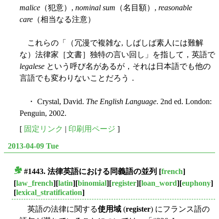
malice
（犯意）,
nominal sum
（名目額）,
reasonable
care
（相当なる注意）
これらの「（冗漫で複雑な, しばしば素人には難解
な）法律家［文書］独特の言い回し」を指して，英語で
legalese
という呼び名があるが，それは日本語でも他の
言語でも変わりないことだろう．
・ Crystal, David.
The English Language
. 2nd ed. London:
Penguin, 2002.
[
固定リンク
|
印刷用ページ
]
2013-04-09 Tue
#1443. 法律英語における同義語の並列
[
french
]
■
[
law_french
][
latin
][
binomial
][
register
][
loan_word
][
euphony
]
[
lexical_stratification
]
英語の法律に関する
使用域
(
register
) にフランス語の