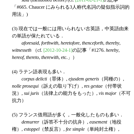
「#665. Chaucer にみられる3人称代名詞の疑似指示詞的
用法」)
(3) 現在では一般には用いられない古英語，中英語由来
の単語が保たれている．
aforesaid
,
forthwith
,
heretofore
,
thenceforth
,
thereby
,
witnesseth
（cf.
[2012-10-24-1]
の記事「#1276.
hereby
,
hereof
,
thereto
,
therewith
, etc.」）
(4) ラテン語表現も多い．
corpus delicti
（罪体）,
ejusdem generis
（同種の）,
nolle prosequi
（訴えの取り下げ）,
res gestae
（付帯状
況）,
sui juris
（法律上の能力をもった）,
vis major
（不可
抗力）
(5) フランス借用語が多く，一般化したものも多い．
demurrer
（訴答不十分の抗弁）,
easement
（地役
権）,
estoppel
（禁反言）,
fee simple
（単純封土権）,