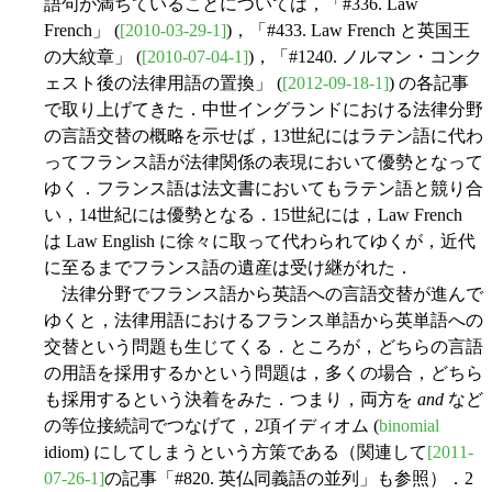
語句が満ちていることについては，「#336. Law
French」 (
[2010-03-29-1]
)，「#433. Law French と英国王
の大紋章」 (
[2010-07-04-1]
)，「#1240. ノルマン・コンク
ェスト後の法律用語の置換」 (
[2012-09-18-1]
) の各記事
で取り上げてきた．中世イングランドにおける法律分野
の言語交替の概略を示せば，13世紀にはラテン語に代わ
ってフランス語が法律関係の表現において優勢となって
ゆく．フランス語は法文書においてもラテン語と競り合
い，14世紀には優勢となる．15世紀には，Law French
は Law English に徐々に取って代わられてゆくが，近代
に至るまでフランス語の遺産は受け継がれた．
法律分野でフランス語から英語への言語交替が進んで
ゆくと，法律用語におけるフランス単語から英単語への
交替という問題も生じてくる．ところが，どちらの言語
の用語を採用するかという問題は，多くの場合，どちら
も採用するという決着をみた．つまり，両方を
and
など
の等位接続詞でつなげて，2項イディオム (
binomial
idiom) にしてしまうという方策である（関連して
[2011-
07-26-1]
の記事「#820. 英仏同義語の並列」も参照）．2