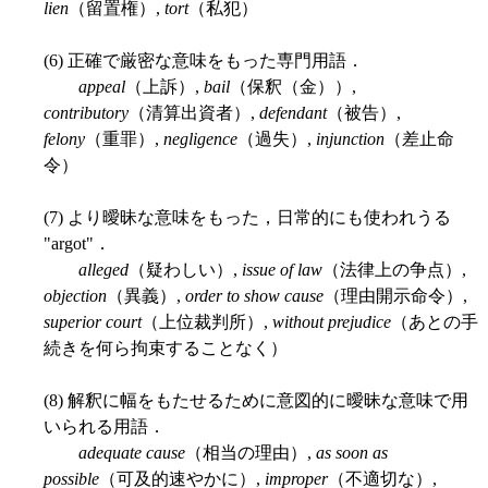
lien
（留置権）,
tort
（私犯）
(6) 正確で厳密な意味をもった専門用語．
appeal
（上訴）,
bail
（保釈（金））,
contributory
（清算出資者）,
defendant
（被告）,
felony
（重罪）,
negligence
（過失）,
injunction
（差止命
令）
(7) より曖昧な意味をもった，日常的にも使われうる
"argot"．
alleged
（疑わしい）,
issue of law
（法律上の争点）,
objection
（異義）,
order to show cause
（理由開示命令）,
superior court
（上位裁判所）,
without prejudice
（あとの手
続きを何ら拘束することなく）
(8) 解釈に幅をもたせるために意図的に曖昧な意味で用
いられる用語．
adequate cause
（相当の理由）,
as soon as
possible
（可及的速やかに）,
improper
（不適切な）,