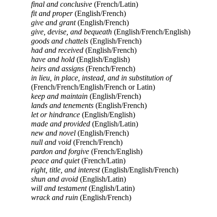
final and conclusive
(French/Latin)
fit and proper
(English/French)
give and grant
(English/French)
give, devise, and bequeath
(English/French/English)
goods and chattels
(English/French)
had and received
(English/French)
have and hold
(English/English)
heirs and assigns
(French/French)
in lieu, in place, instead, and in substitution of
(French/French/English/French or Latin)
keep and maintain
(English/French)
lands and tenements
(English/French)
let or hindrance
(English/English)
made and provided
(English/Latin)
new and novel
(English/French)
null and void
(French/French)
pardon and forgive
(French/English)
peace and quiet
(French/Latin)
right, title, and interest
(English/English/French)
shun and avoid
(English/Latin)
will and testament
(English/Latin)
wrack and ruin
(English/French)