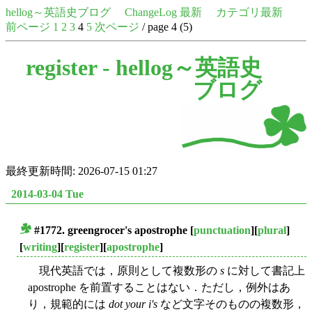
hellog～英語史ブログ
ChangeLog 最新
カテゴリ最新
前ページ
1
2
3
4
5
次ページ
/ page 4 (5)
register -
hellog～英語史
ブログ
最終更新時間: 2026-07-15 01:27
2014-03-04 Tue
#1772. greengrocer's apostrophe
[
punctuation
][
plural
]
■
[
writing
][
register
][
apostrophe
]
現代英語では，原則として複数形の
s
に対して書記上
apostrophe を前置することはない．ただし，例外はあ
り，規範的には
dot your i's
など文字そのものの複数形，