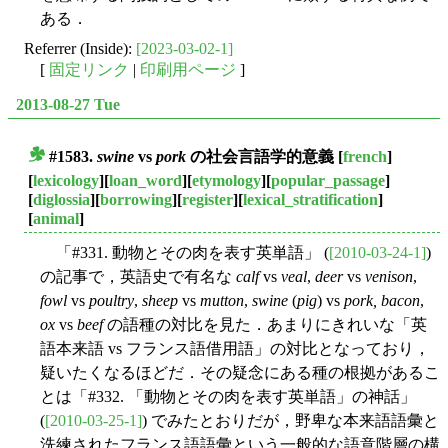
ある．
Referrer (Inside):
[2023-03-02-1]
[
固定リンク
|
印刷用ページ
]
2013-08-27 Tue
#1583.
swine
vs
pork
の社会言語学的意義
[
french
]
■
[
lexicology
][
loan_word
][
etymology
][
popular_passage
]
[
diglossia
][
borrowing
][
register
][
lexical_stratification
]
[
animal
]
「#331. 動物とその肉を表す英単語」 (
[2010-03-24-1]
)
の記事で，英語史で有名な
calf
vs
veal
,
deer
vs
venison
,
fowl
vs
poultry
,
sheep
vs
mutton
,
swine
(
pig
) vs
pork, bacon
,
ox
vs
beef
の語種の対比を見た．あまりにきれいな「英
語本来語 vs フランス語借用語」の対比となっており，
疑いたくなるほどだ．その疑念にある種の根拠があるこ
とは「#332. 「動物とその肉を表す英単語」の神話」
(
[2010-03-25-1]
) でみたとおりだが，野卑な本来語語彙と
洗練されたフランス語語彙という一般的な語意階層の構