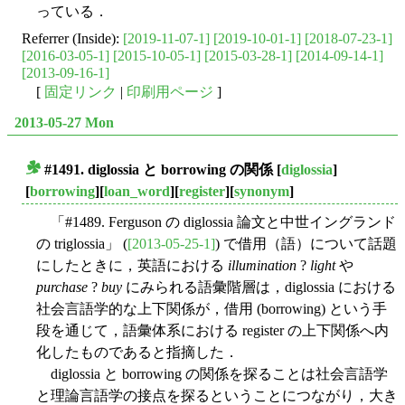
っている．
Referrer (Inside):
[2019-11-07-1]
[2019-10-01-1]
[2018-07-23-1]
[2016-03-05-1]
[2015-10-05-1]
[2015-03-28-1]
[2014-09-14-1]
[2013-09-16-1]
[
固定リンク
|
印刷用ページ
]
2013-05-27 Mon
#1491. diglossia と borrowing の関係
[
diglossia
]
■
[
borrowing
][
loan_word
][
register
][
synonym
]
「#1489. Ferguson の diglossia 論文と中世イングランド
の triglossia」 (
[2013-05-25-1]
) で借用（語）について話題
にしたときに，英語における
illumination
?
light
や
purchase
?
buy
にみられる語彙階層は，diglossia における
社会言語学的な上下関係が，借用 (borrowing) という手
段を通じて，語彙体系における register の上下関係へ内
化したものであると指摘した．
diglossia と borrowing の関係を探ることは社会言語学
と理論言語学の接点を探るということにつながり，大き