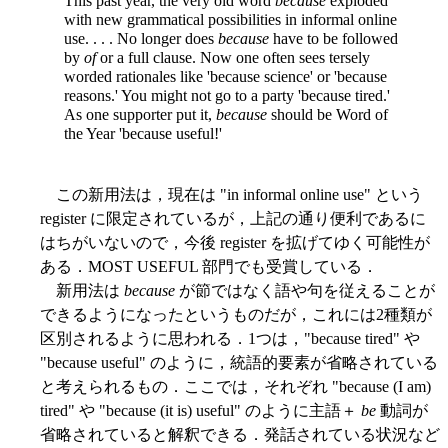
This past year, the very old word
because
exploded
with new grammatical possibilities in informal online
use. . . . No longer does
because
have to be followed
by
of
or a full clause. Now one often sees tersely
worded rationales like 'because science' or 'because
reasons.' You might not go to a party 'because tired.'
As one supporter put it,
because
should be Word of
the Year 'because useful!'
この新用法は，現在は "in informal online use" という
register に限定されているが，上記の通り便利であるに
はちがいないので，今後 register を拡げてゆく可能性が
ある．MOST USEFUL 部門でも受賞している．
新用法は
because
が節ではなく語や句を従えることが
できるようになったというものだが，これには2種類が
区別されるように思われる．1つは，"because tired" や
"because useful" のように，統語的要素が省略されている
と考えられるもの．ここでは，それぞれ "because (I am)
tired" や "because (it is) useful" のように主語＋
be
動詞が
省略されていると解釈できる．発話されている状況など