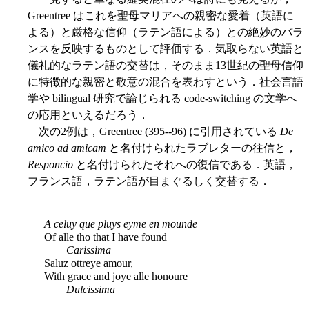
Greentree はこれを聖母マリアへの親密な愛着（英語に
よる）と厳格な信仰（ラテン語による）との絶妙のバラ
ンスを反映するものとして評価する．気取らない英語と
儀礼的なラテン語の交替は，そのまま13世紀の聖母信仰
に特徴的な親密と敬意の混合を表わすという．社会言語
学や bilingual 研究で論じられる code-switching の文学へ
の応用といえるだろう．
次の2例は，Greentree (395--96) に引用されている
De
amico ad amicam
と名付けられたラブレターの往信と，
Responcio
と名付けられたそれへの復信である．英語，
フランス語，ラテン語が目まぐるしく交替する．
A celuy que pluys eyme en mounde
Of alle tho that I have found
Carissima
Saluz ottreye amour,
With grace and joye alle honoure
Dulcissima