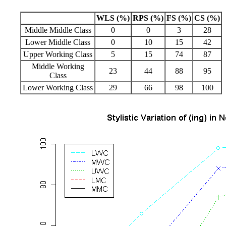
WLS (%)
RPS (%)
FS (%)
CS (%)
Middle Middle Class
0
0
3
28
Lower Middle Class
0
10
15
42
Upper Working Class
5
15
74
87
Middle Working
23
44
88
95
Class
Lower Working Class
29
66
98
100