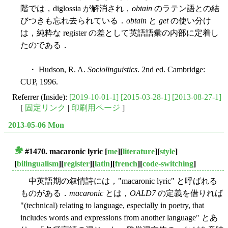
階では，diglossia が解消され，
obtain
のラテン語との結
びつきも忘れ去られている．
obtain
と
get
の使い分け
は，純粋な register の差として英語語彙の内部に定着し
たのである．
・ Hudson, R. A.
Sociolinguistics
. 2nd ed. Cambridge:
CUP, 1996.
Referrer (Inside):
[2019-10-01-1]
[2015-03-28-1]
[2013-08-27-1]
[
固定リンク
|
印刷用ページ
]
2013-05-06 Mon
#1470. macaronic lyric
[
me
][
literature
][
style
]
■
[
bilingualism
][
register
][
latin
][
french
][
code-switching
]
中英語期の叙情詩には，"macaronic lyric" と呼ばれる
ものがある．
macaronic
とは，
OALD7
の定義を借りれば
"(technical) relating to language, especially in poetry, that
includes words and expressions from another language" とあ