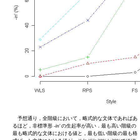
予想通り，全階級において，略式的な文体であればあ
るほど，非標準形 -
in'
の生起率が高い．最も高い階級の
最も略式的な文体における値と，最も低い階級の最も格