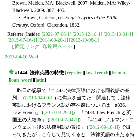
Brown. Malden, MA: Blackwell, 2007. Malden, MA: Wiley-
Blackwell, 2009. 387--405.
・ Brown, Carleton, ed.
English Lyrics of the XIIIth
Century
. Oxford: Clarendon, 1832.
Referrer (Inside):
[2021-07-06-1]
[2015-12-18-1]
[2015-10-01-1]
[2015-07-16-1]
[2014-08-20-1]
[2013-10-08-1]
[
固定リンク
|
印刷用ページ
]
2013-04-10 Wed
#1444. 法律英語の特徴
[
register
][
law_french
][
french
]
■
[
loan_word
][
latin
]
昨日の記事で「#1443. 法律英語における同義語の並
列」 (
[2013-04-09-1]
) に焦点を当てた．関連して，法律
英語におけるフランス語の存在感については「#336.
Law French」 (
[2010-03-29-1]
)，「#433. Law French と英
国王の大紋章」 (
[2010-07-04-1]
)，「#1240. ノルマン・コ
ンクェスト後の法律用語の置換」 (
[2012-09-18-1]
) で扱
ってきたが，こうして見てくると，法律英語の主たる特