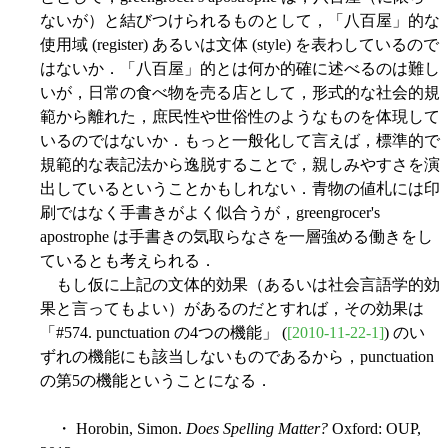
ないが）と結びつけられるものとして，「八百屋」的な
使用域 (register) あるいは文体 (style) を表わしているので
はないか．「八百屋」的とは何か的確に述べるのは難し
いが，日常の食べ物を売る店として，形式的な社会的規
範から離れた，庶民性や世俗性のようなものを体現して
いるのではないか．もっと一般化して言えば，標準的で
規範的な表記法から逸脱することで，親しみやすさを演
出しているということかもしれない．青物の値札には印
刷ではなく手書きがよく似合うが，greengrocer's
apostrophe は手書きの気取らなさを一層強める働きをし
ているとも考えられる．
もし仮に上記の文体的効果（あるいは社会言語学的効
果と言ってもよい）があるのだとすれば，その効果は
「#574. punctuation の4つの機能」 (
[2010-11-22-1]
) のい
ずれの機能にも該当しないものであるから，punctuation
の第5の機能ということになる．
・ Horobin, Simon.
Does Spelling Matter?
Oxford: OUP,