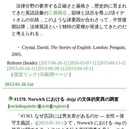
法律分野の要求する正確さと厳格さ，歴史的に育まれ
てきた英語語彙の
三層構造
，韻律と語呂を尊ぶ2項イデ
ィオムの伝統，このような諸要因が合わさって，中世後
期以降，法律英語という独特の変種が発達してきたのだ
と考えられる．
・ Crystal, David.
The Stories of English.
London: Penguin,
2005.
Referrer (Inside):
[2017-06-26-1]
[2016-03-07-1]
[2015-09-13-1]
[2015-03-24-1]
[2013-09-28-1]
[2013-04-10-1]
[
固定リンク
|
印刷用ページ
]
2013-01-26 Sat
#1370. Norwich における -
in(g)
の文体的変異の調査
■
[
sociolinguistics
][
style
][
register
]
「#1363. なぜ言語には男女差があるのか --- 女性＝保
守主義説」 (
[2013-01-19-1]
) で，Norwich における -
ing
の