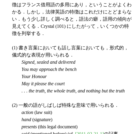
徴はフランス借用語の多用にあり，ということがよくわ
かる．しかし，法律英語の特徴はこれだけにとどまらな
い．もう少し詳しく調べると，語法の癖，語用の傾向が
見えてくる．Crystal (101) にしたがって，いくつかの特
徴を列挙する．
(1) 書き言葉においても話し言葉においても，形式的，
儀式的な表現が用いられる．
Signed, sealed and delivered
You may approach the bench
Your Honour
May it please the court
. . . the truth, the whole truth, and nothing but the truth
(2) 一般の語がしばしば特殊な意味で用いられる．
action
(law suit)
hand
(signature)
presents
(this legal document)
said
(mentioned before) (cf.
[2011-02-21-1]
の記事