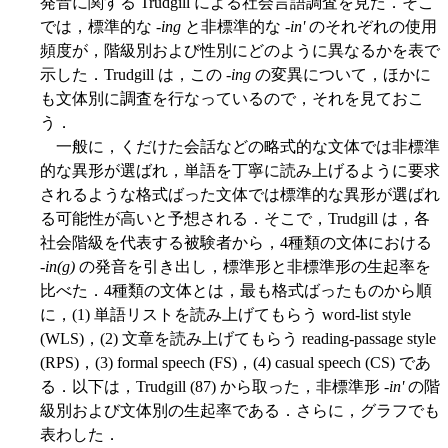
発音に関する Trudgill による社会言語調査を見た．そこ
では，標準的な -
ing
と非標準的な -
in'
のそれぞれの使用
頻度が，階級別および性別にどのように異なるかを表で
示した．Trudgill は，この -
ing
の変異について，ほかに
も文体別に調査を行なっているので，それを見ておこ
う．
一般に，くだけた会話などの略式的な文体では非標準
的な異形が選ばれ，単語を丁寧に読み上げるように要求
されるような格式ばった文体では標準的な異形が選ばれ
る可能性が高いと予想される．そこで，Trudgill は，各
社会階級を代表する被験者から，4種類の文体における
-
in(g)
の発音を引き出し，標準形と非標準形の生起率を
比べた．4種類の文体とは，最も格式ばったものから順
に，(1) 単語リストを読み上げてもらう word-list style
(WLS)，(2) 文章を読み上げてもらう reading-passage style
(RPS)，(3) formal speech (FS)，(4) casual speech (CS) であ
る．以下は，Trudgill (87) から取った，非標準形 -
in'
の階
級別および文体別の生起率である．さらに，グラフでも
表わした．