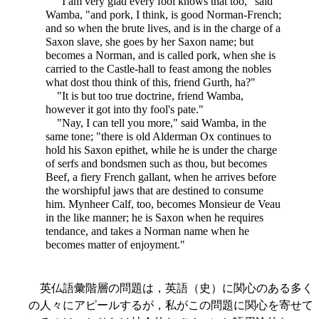
"I am very glad every fool knows that too," said
Wamba, "and pork, I think, is good Norman-French;
and so when the brute lives, and is in the charge of a
Saxon slave, she goes by her Saxon name; but
becomes a Norman, and is called pork, when she is
carried to the Castle-hall to feast among the nobles
what dost thou think of this, friend Gurth, ha?"
"It is but too true doctrine, friend Wamba,
however it got into thy fool's pate."
"Nay, I can tell you more," said Wamba, in the
same tone; "there is old Alderman Ox continues to
hold his Saxon epithet, while he is under the charge
of serfs and bondsmen such as thou, but becomes
Beef, a fiery French gallant, when he arrives before
the worshipful jaws that are destined to consume
him. Mynheer Calf, too, becomes Monsieur de Veau
in the like manner; he is Saxon when he requires
tendance, and takes a Norman name when he
becomes matter of enjoyment."
英仏語彙階層の問題は，英語（史）に関心のある多く
の人々にアピールするが，私がこの問題に関心を寄せて