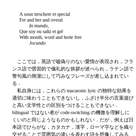
A soun treschere et special
Fer and her and overal
In mundo,
Que soy ou saltz et gré
With mouth, word and herte free
Jocundo
ここでは，英語で嘘偽りのない愛情が表現され，フラ
ンス語で慣習的で儀礼的な挨拶が述べられ，ラテン語で
警句風の簡潔にして巧みなフレーズが差し込まれてい
る．
私自身には，これらの macaronic lyric の独特な効果を
適切に味わうこともできないし，ふざけ半分の言葉遊び
と高い文学性との区別をつけることもできない．
bilingual ではない者が code-switching の機微を理解しに
くいのと同じようなものかもしれない．だが，例えば日
本語でひらがな，カタカナ，漢字，ローマ字などを織り
交ぜることで雰囲気の違いを表わす詩を想像してみる