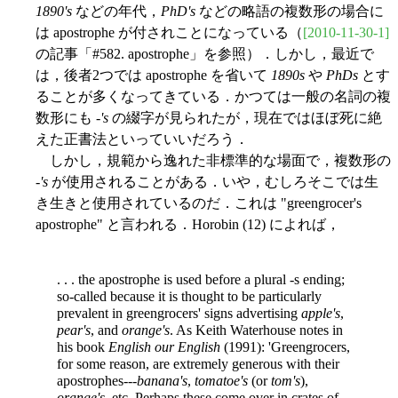
1890's
などの年代，
PhD's
などの略語の複数形の場合に
は apostrophe が付されことになっている（
[2010-11-30-1]
の記事「#582. apostrophe」を参照）．しかし，最近で
は，後者2つでは apostrophe を省いて
1890s
や
PhDs
とす
ることが多くなってきている．かつては一般の名詞の複
数形にも -
's
の綴字が見られたが，現在ではほぼ死に絶
えた正書法といっていいだろう．
しかし，規範から逸れた非標準的な場面で，複数形の
-
's
が使用されることがある．いや，むしろそこでは生
き生きと使用されているのだ．これは "greengrocer's
apostrophe" と言われる．Horobin (12) によれば，
. . . the apostrophe is used before a plural -s ending;
so-called because it is thought to be particularly
prevalent in greengrocers' signs advertising
apple's
,
pear's
, and
orange's
. As Keith Waterhouse notes in
his book
English our English
(1991): 'Greengrocers,
for some reason, are extremely generous with their
apostrophes---
banana's
,
tomatoe's
(or
tom's
),
orange's
, etc. Perhaps these come over in crates of