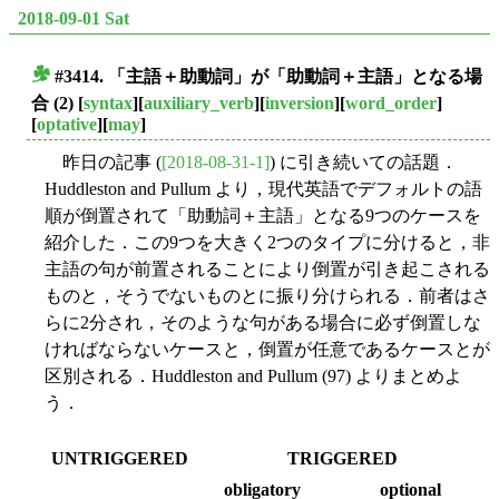
2018-09-01 Sat
#3414. 「主語＋助動詞」が「助動詞＋主語」となる場
■
合 (2)
[
syntax
][
auxiliary_verb
][
inversion
][
word_order
]
[
optative
][
may
]
昨日の記事 (
[2018-08-31-1]
) に引き続いての話題．
Huddleston and Pullum より，現代英語でデフォルトの語
順が倒置されて「助動詞＋主語」となる9つのケースを
紹介した．この9つを大きく2つのタイプに分けると，非
主語の句が前置されることにより倒置が引き起こされる
ものと，そうでないものとに振り分けられる．前者はさ
らに2分され，そのような句がある場合に必ず倒置しな
ければならないケースと，倒置が任意であるケースとが
区別される．Huddleston and Pullum (97) よりまとめよ
う．
UNTRIGGERED
TRIGGERED
obligatory
optional