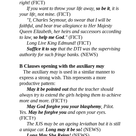
right!
(FICT)
If you want to throw your life away,
so be it
, it is
your life, not mine.
(FICT)
"I, Charles Seymour, do swear that I will be
faithful, and bear true allegiance to Her Majesty
Queen Elizabeth, her heirs and successors according
to law,
so help me God
."
(FICT)
Long Live King Edmund!
(FICT)
Suffice it to say
that the DTI was the supervising
authority for such fringe banks.
(NEWS)
B Clauses opening with the auxiliary
may
The auxiliary
may
is used in a similar manner to
express a strong wish. This represents a more
productive pattern:
May it be pointed out
that the teacher should
always try to extend the girls helping them to achieve
more and more.
(FICT†)
May God forgive you your blasphemy
, Pilot.
Yes.
May he forgive you
and open your eyes.
(FICT†)
The XJS may be an ageing leviathan but it is still
a unique car.
Long may it be so!
(NEWS)
Long May She Reign!
(NEWS)