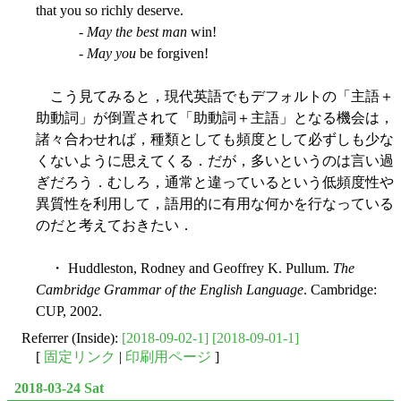
that you so richly deserve.
-
May the best man
win!
-
May you
be forgiven!
こう見てみると，現代英語でもデフォルトの「主語＋
助動詞」が倒置されて「助動詞＋主語」となる機会は，
諸々合わせれば，種類としても頻度として必ずしも少な
くないように思えてくる．だが，多いというのは言い過
ぎだろう．むしろ，通常と違っているという低頻度性や
異質性を利用して，語用的に有用な何かを行なっている
のだと考えておきたい．
・ Huddleston, Rodney and Geoffrey K. Pullum.
The
Cambridge Grammar of the English Language
. Cambridge:
CUP, 2002.
Referrer (Inside):
[2018-09-02-1]
[2018-09-01-1]
[
固定リンク
|
印刷用ページ
]
2018-03-24 Sat