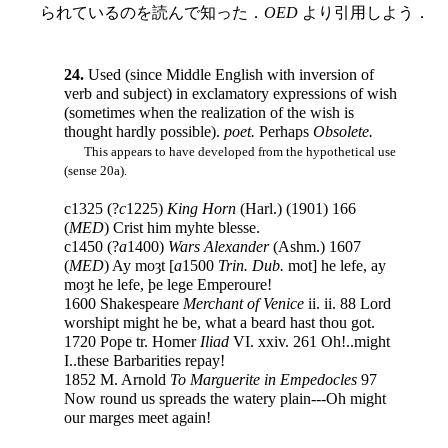
られているのを読んで知った．
OED
より引用しよう．
24.
Used (since Middle English with inversion of
verb and subject) in exclamatory expressions of wish
(sometimes when the realization of the wish is
thought hardly possible).
poet.
Perhaps
Obsolete.
This appears to have developed from the hypothetical use
(sense 20a).
c1325 (?
c
1225)
King Horn
(Harl.) (1901) 166
(
MED
) Crist him myhte blesse.
c1450 (?
a
1400)
Wars Alexander
(Ashm.) 1607
(
MED
) Ay moȝt [
a
1500
Trin. Dub.
mot] he lefe, ay
moȝt he lefe, þe lege Emperoure!
1600 Shakespeare
Merchant of Venice
ii. ii. 88 Lord
worshipt might he be, what a beard hast thou got.
1720 Pope tr. Homer
Iliad
VI. xxiv. 261 Oh!..might
I..these Barbarities repay!
1852 M. Arnold
To Marguerite in Empedocles
97
Now round us spreads the watery plain---Oh might
our marges meet again!