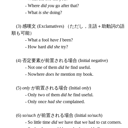
- Where
did you
go after that?
- What
is she
doing?
(3) 感嘆文 (Exclamatives) （ただし，主語＋助動詞の語
順も可能）
- What a fool
have I
been?
- How hard
did she
try?
(4) 否定要素が前置される場合 (Initial negative)
- Not one of them
did he
find useful.
- Nowhere
does he
mention my book.
(5)
only
が前置される場合 (Initial
only
)
- Only two of them
did he
find useful.
- Only once
had she
complained.
(6)
so
/
such
が前置される場合 (Initial
so
/
such
)
- So little time
did we
have that we had to cut corners.