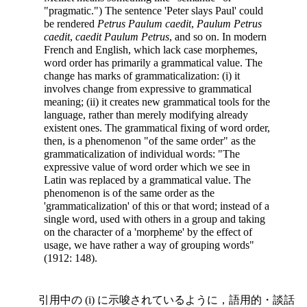
"pragmatic.") The sentence 'Peter slays Paul' could
be rendered
Petrus Paulum caedit
,
Paulum Petrus
caedit
,
caedit Paulum Petrus
, and so on. In modern
French and English, which lack case morphemes,
word order has primarily a grammatical value. The
change has marks of grammaticalization: (i) it
involves change from expressive to grammatical
meaning; (ii) it creates new grammatical tools for the
language, rather than merely modifying already
existent ones. The grammatical fixing of word order,
then, is a phenomenon "of the same order" as the
grammaticalization of individual words: "The
expressive value of word order which we see in
Latin was replaced by a grammatical value. The
phenomenon is of the same order as the
'grammaticalization' of this or that word; instead of a
single word, used with others in a group and taking
on the character of a 'morpheme' by the effect of
usage, we have rather a way of grouping words"
(1912: 148).
引用中の (i) に示唆されているように，語用的・談話