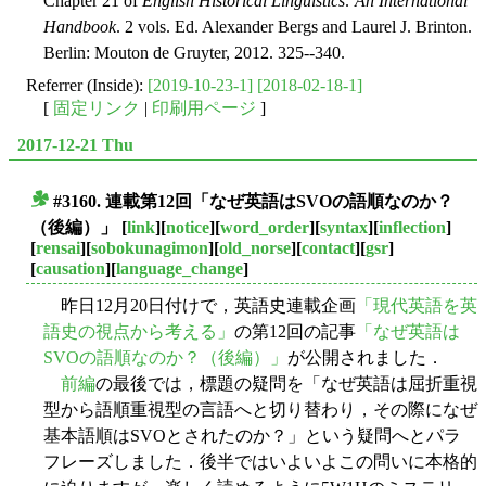
Chapter 21 of
English Historical Linguistics: An International
Handbook
. 2 vols. Ed. Alexander Bergs and Laurel J. Brinton.
Berlin: Mouton de Gruyter, 2012. 325--340.
Referrer (Inside):
[2019-10-23-1]
[2018-02-18-1]
[
固定リンク
|
印刷用ページ
]
2017-12-21 Thu
#3160. 連載第12回「なぜ英語はSVOの語順なのか？
■
（後編）」
[
link
][
notice
][
word_order
][
syntax
][
inflection
]
[
rensai
][
sobokunagimon
][
old_norse
][
contact
][
gsr
]
[
causation
][
language_change
]
昨日12月20日付けで，英語史連載企画
「現代英語を英
語史の視点から考える」
の第12回の記事
「なぜ英語は
SVOの語順なのか？（後編）」
が公開されました．
前編
の最後では，標題の疑問を「なぜ英語は屈折重視
型から語順重視型の言語へと切り替わり，その際になぜ
基本語順はSVOとされたのか？」という疑問へとパラ
フレーズしました．後半ではいよいよこの問いに本格的