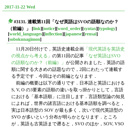
2017-11-22 Wed
#3131. 連載第11回「なぜ英語はSVOの語順なのか？
■
（前編）」
[
link
][
notice
][
word_order
][
syntax
][
typology
]
[
world_languages
][
inflection
][
japanese
][
rensai
]
[
sobokunagimon
]
11月20日付けで，英語史連載企画
「現代英語を英語史
の視点から考える」
の第11回の記事
「なぜ英語はSVO
の語順なのか？（前編）」
が公開されました．英語の語
順に関する大きめの話題なので，2回にわたって連載す
る予定です．今回はその前編となります．
前編の概要は以下の通りです．日本語と英語における
S, V, O の3要素の語順の違いを取っ掛かりとして，言語
における「基本語順」に注目します．言語類型論の知見
によれば，世界の諸言語における基本語順を調べると，
実は日本語型の SOV が最も多く，次いで現代英語型の
SVO が多いという分布が明らかとなります．ところ
が，英語も古英語まで遡ると，SVO のほか，SOV, VSO