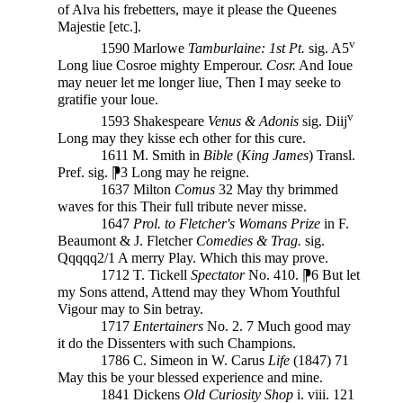
of Alva his frebetters, maye it please the Queenes
Majestie [etc.].
v
1590 Marlowe
Tamburlaine: 1st Pt.
sig. A5
Long liue Cosroe mighty Emperour.
Cosr.
And Ioue
may neuer let me longer liue, Then I may seeke to
gratifie your loue.
v
1593 Shakespeare
Venus & Adonis
sig. Diij
Long may they kisse ech other for this cure.
1611 M. Smith in
Bible
(
King James
) Transl.
Pref. sig. ⁋3 Long may he reigne.
1637 Milton
Comus
32 May thy brimmed
waves for this Their full tribute never misse.
1647
Prol. to Fletcher's Womans Prize
in F.
Beaumont & J. Fletcher
Comedies & Trag.
sig.
Qqqqq2/1 A merry Play. Which this may prove.
1712 T. Tickell
Spectator
No. 410. ⁋6 But let
my Sons attend, Attend may they Whom Youthful
Vigour may to Sin betray.
1717
Entertainers
No. 2. 7 Much good may
it do the Dissenters with such Champions.
1786 C. Simeon in W. Carus
Life
(1847) 71
May this be your blessed experience and mine.
1841 Dickens
Old Curiosity Shop
i. viii. 121