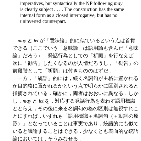
imperatives, but syntactically the NP following
may
is clearly subject . . . . The construction has the same
internal form as a closed interrogative, but has no
uninverted counterpart.
may
と
let
が「意味論」的に似ているという点は首肯
できる（ここでいう「意味論」は語用論も含んだ「意味
論」だろう）．発話行為としての「祈願」を行なえば，
次に「勧告」したくなるのが人情だろうし，「勧告」の
前段階として「祈願」は付きもののはずだ．
一方，「統語」的には，続く名詞句が主格に置かれる
か目的格に置かれるかという点で明らかに区別されると
指摘されている．確かに，両者はおおいに異なる．しか
し，
may
と
let
を，対応する発話行為を表わす語用標識
ととらえ，その後に来る名詞句の格の区別は無視すれこ
とにすれば，いずれも「語用標識＋名詞句（＋動詞の原
形）」となっていることは事実であり，統語的にも似て
いると議論することはできる．少なくとも表面的な統語
論においては，そうみなせる．