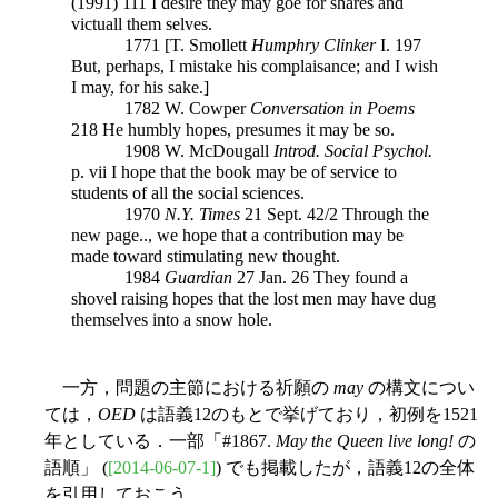
(1991) 111 I desire they may goe for shares and
victuall them selves.
1771 [T. Smollett
Humphry Clinker
I. 197
But, perhaps, I mistake his complaisance; and I wish
I may, for his sake.]
1782 W. Cowper
Conversation in Poems
218 He humbly hopes, presumes it may be so.
1908 W. McDougall
Introd. Social Psychol.
p. vii I hope that the book may be of service to
students of all the social sciences.
1970
N.Y. Times
21 Sept. 42/2 Through the
new page.., we hope that a contribution may be
made toward stimulating new thought.
1984
Guardian
27 Jan. 26 They found a
shovel raising hopes that the lost men may have dug
themselves into a snow hole.
一方，問題の主節における祈願の
may
の構文につい
ては，
OED
は語義12のもとで挙げており，初例を1521
年としている．一部「#1867.
May the Queen live long!
の
語順」 (
[2014-06-07-1]
) でも掲載したが，語義12の全体
を引用しておこう．