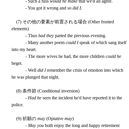
- Such a fuss
would he make
that we'd all agree.
- You got it wrong and so
did I
.
(7) その他の要素が前置される場合 (Other fronted
elements)
- Thus
had they
parted the previous evening.
- Many another poem
could I
speak of which sang itself
into my heart.
- The more wives he had, the more children
could he
beget.
- Well
did I
remember the crisis of emotion into which
he was plunged that night.
(8) 条件節 (Conditional inversion)
-
Had he
seen the incident he'd have reported it to the
police.
(9) 祈願の
may
(Optative
may
)
-
May you
both enjoy the long and happy retirement