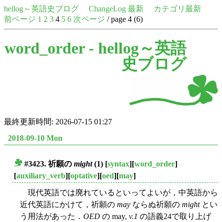
hellog～英語史ブログ
ChangeLog 最新
カテゴリ最新
前ページ
1
2
3
4
5
6
次ページ
/ page 4 (6)
word_order -
hellog～英語
史ブログ
最終更新時間: 2026-07-15 01:27
2018-09-10 Mon
#3423. 祈願の
might
(1)
[
syntax
][
word_order
]
■
[
auxiliary_verb
][
optative
][
oed
][
may
]
現代英語では廃れているといってよいが，中英語から
近代英語にかけて，祈願の
may
ならぬ祈願の
might
とい
う用法があった．
OED
の may,
v.1
の語義24で取り上げ