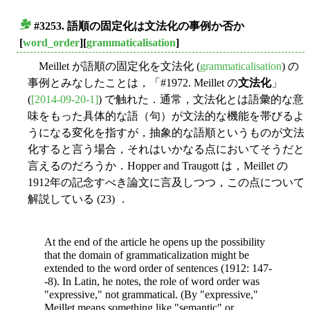
#3253. 語順の固定化は文法化の事例か否か
■
[
word_order
][
grammaticalisation
]
Meillet が語順の固定化を文法化 (
grammaticalisation
) の
事例とみなしたことは，「#1972. Meillet の
文法化
」
(
[2014-09-20-1]
) で触れた．通常，文法化とは語彙的な意
味をもった具体的な語（句）が文法的な機能を帯びるよ
うになる変化を指すが，抽象的な語順というものが文法
化すると言う場合，それはいかなる点においてそうだと
言えるのだろうか．Hopper and Traugott は，Meillet の
1912年の記念すべき論文に言及しつつ，この点について
解説している (23) ．
At the end of the article he opens up the possibility
that the domain of grammaticalization might be
extended to the word order of sentences (1912: 147-
-8). In Latin, he notes, the role of word order was
"expressive," not grammatical. (By "expressive,"
Meillet means something like "semantic" or