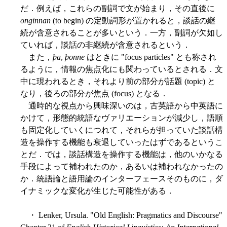
だ．例えば，これらの副詞で文が始まり，その直後に
onginnan
(to begin) の定動詞形が置かれると，談話の継
続が含意されることが多いという．一方，副詞が欠如し
ていれば，談話の非継続が含意されるという．
また，
þa
,
þonne
はときに "focus particles" とも称され
るように，情報の焦点化にも関わっているとされる．文
中に現われるとき，それより前の部分が話題 (topic) と
なり，後ろの部分が焦点 (focus) となる．
通時的な視点から興味深いのは，古英語から中英語に
かけて，形態的統語なヴァリエーションが減少し，語順
も固定化していくにつれて，それらが担っていた談話構
造を操作する機能も衰退していったはずであるというこ
とだ．では，談話構造を操作する機能は，他のいかなる
手段によって補われたのか，あるいは補われなかったの
か．統語論と語用論のインターフェースそのものに，ダ
イナミックな変化が生じた可能性がある．
・ Lenker, Ursula. "Old English: Pragmatics and Discourse"