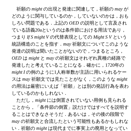
祈願の
might
の出現と発達に関連して，祈願の
may
が
どのように関与しているのか，していないのかは，おも
しろい問題である．上記の
OED
の説明として言及され
ている語義20aというのは条件節における用法であり，
つまり
If S might V
の代替表現としての
Might S V
という
統語構造のことを指す．
may
祈願文についてこのような
発達の説明は聞いたことがないので，つまるところ，
OED
は
might
と
may
の祈願文はそれぞれ異種の経路で
発達したと考えていることになる．確かに，1720年の
might I
の例のように1人称単数が主語に用いられるケー
スは
may
祈願文では見たことがなく，このような
might
の用法は厳密にいえば「祈願」とは別の発話行為を表わ
しているのかもしれない．
ただし，
might
には倒置されていない用例も見られる
ことから，「条件節の倒置」説だけではすべてを説明す
ることはできなさそうだ．あるいは，その後の段階で
may
の祈願文と合流したという可能性もあるかもしれな
い．祈願の
might
は現代までに事実上の廃用となってい