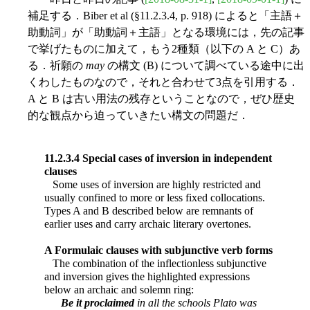
補足する．Biber et al (§11.2.3.4, p. 918) によると「主語＋
助動詞」が「助動詞＋主語」となる環境には，先の記事
で挙げたものに加えて，もう2種類（以下の A と C）あ
る．祈願の
may
の構文 (B) について調べている途中に出
くわしたものなので，それと合わせて3点を引用する．
A と B は古い用法の残存ということなので，ぜひ歴史
的な観点から迫っていきたい構文の問題だ．
11.2.3.4 Special cases of inversion in independent
clauses
Some uses of inversion are highly restricted and
usually confined to more or less fixed collocations.
Types A and B described below are remnants of
earlier uses and carry archaic literary overtones.
A Formulaic clauses with subjunctive verb forms
The combination of the inflectionless subjunctive
and inversion gives the highlighted expressions
below an archaic and solemn ring:
Be it proclaimed
in all the schools Plato was