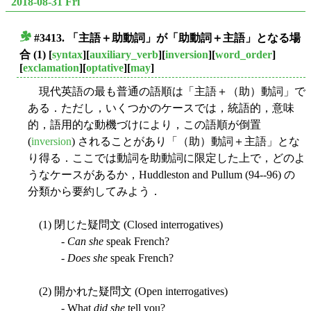
2018-08-31 Fri
#3413. 「主語＋助動詞」が「助動詞＋主語」となる場
■
合 (1)
[
syntax
][
auxiliary_verb
][
inversion
][
word_order
]
[
exclamation
][
optative
][
may
]
現代英語の最も普通の語順は「主語＋（助）動詞」で
ある．ただし，いくつかのケースでは，統語的，意味
的，語用的な動機づけにより，この語順が倒置
(
inversion
) されることがあり「（助）動詞＋主語」とな
り得る．ここでは動詞を助動詞に限定した上で，どのよ
うなケースがあるか，Huddleston and Pullum (94--96) の
分類から要約してみよう．
(1) 閉じた疑問文 (Closed interrogatives)
-
Can she
speak French?
-
Does she
speak French?
(2) 開かれた疑問文 (Open interrogatives)
- What
did she
tell you?