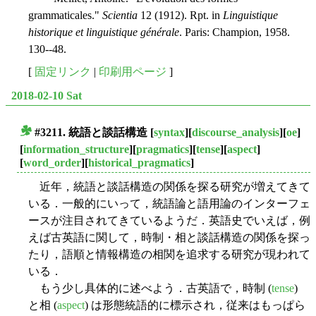
grammaticales."
Scientia
12 (1912). Rpt. in
Linguistique
historique et linguistique générale
. Paris: Champion, 1958.
130--48.
[
固定リンク
|
印刷用ページ
]
2018-02-10 Sat
#3211. 統語と談話構造
[
syntax
][
discourse_analysis
][
oe
]
■
[
information_structure
][
pragmatics
][
tense
][
aspect
]
[
word_order
][
historical_pragmatics
]
近年，統語と談話構造の関係を探る研究が増えてきて
いる．一般的にいって，統語論と語用論のインターフェ
ースが注目されてきているようだ．英語史でいえば，例
えば古英語に関して，時制・相と談話構造の関係を探っ
たり，語順と情報構造の相関を追求する研究が現われて
いる．
もう少し具体的に述べよう．古英語で，時制 (
tense
)
と相 (
aspect
) は形態統語的に標示され，従来はもっぱら