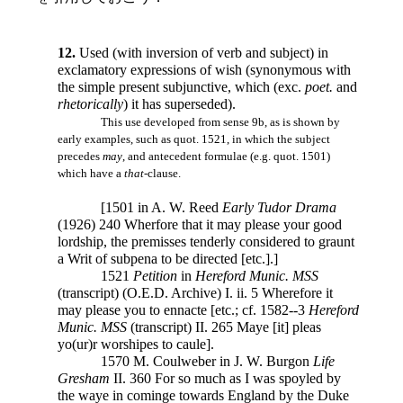
12.
Used (with inversion of verb and subject) in
exclamatory expressions of wish (synonymous with
the simple present subjunctive, which (exc.
poet.
and
rhetorically
) it has superseded).
This use developed from sense 9b, as is shown by
early examples, such as quot. 1521, in which the subject
precedes
may
, and antecedent formulae (e.g. quot. 1501)
which have a
that
-clause.
[1501 in A. W. Reed
Early Tudor Drama
(1926) 240 Wherfore that it may please your good
lordship, the premisses tenderly considered to graunt
a Writ of subpena to be directed [etc.].]
1521
Petition
in
Hereford Munic. MSS
(transcript) (O.E.D. Archive) I. ii. 5 Wherefore it
may please you to ennacte [etc.; cf. 1582--3
Hereford
Munic. MSS
(transcript) II. 265 Maye [it] pleas
yo(ur)r worshipes to caule].
1570 M. Coulweber in J. W. Burgon
Life
Gresham
II. 360 For so much as I was spoyled by
the waye in cominge towards England by the Duke