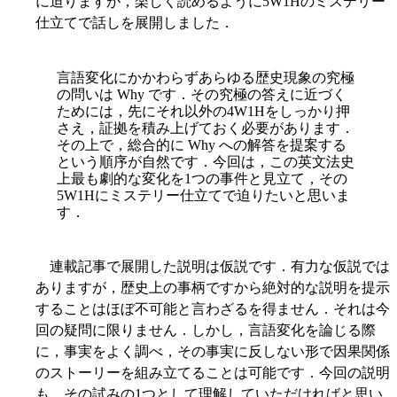
に迫りますが，楽しく読めるように5W1Hのミステリー
仕立てで話しを展開しました．
言語変化にかかわらずあらゆる歴史現象の究極
の問いは Why です．その究極の答えに近づく
ためには，先にそれ以外の4W1Hをしっかり押
さえ，証拠を積み上げておく必要があります．
その上で，総合的に Why への解答を提案する
という順序が自然です．今回は，この英文法史
上最も劇的な変化を1つの事件と見立て，その
5W1Hにミステリー仕立てで迫りたいと思いま
す．
連載記事で展開した説明は仮説です．有力な仮説では
ありますが，歴史上の事柄ですから絶対的な説明を提示
することはほぼ不可能と言わざるを得ません．それは今
回の疑問に限りません．しかし，言語変化を論じる際
に，事実をよく調べ，その事実に反しない形で因果関係
のストーリーを組み立てることは可能です．今回の説明
も，その試みの1つとして理解していただければと思い