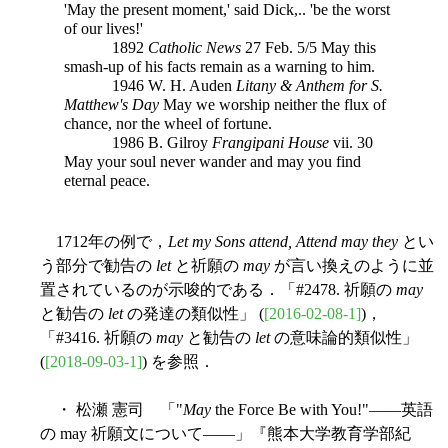
'May the present moment,' said Dick,.. 'be the worst
of our lives!'
1892
Catholic News
27 Feb. 5/5 May this
smash-up of his facts remain as a warning to him.
1946 W. H. Auden
Litany & Anthem for S.
Matthew's Day
May we worship neither the flux of
chance, nor the wheel of fortune.
1986 B. Gilroy
Frangipani House
vii. 30
May your soul never wander and may you find
eternal peace.
1712年の例で，
Let my Sons attend, Attend may they
とい
う部分で勧告の
let
と祈願の
may
が言い換えのように並
置されているのが示唆的である．「#2478. 祈願の
may
と勧告の
let
の発達の類似性」 (
[2016-02-08-1]
)，
「#3416. 祈願の
may
と勧告の
let
の意味論的類似性」
(
[2018-09-03-1]
) を参照．
・ 松瀬 憲司 「"
May
the Force Be with You!"――英語
の may 祈願文について――」『熊本大学教育学部紀