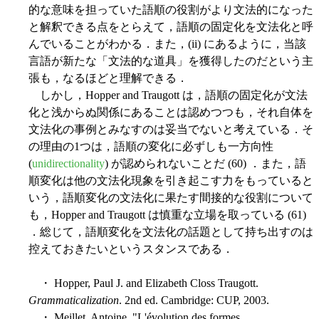
的な意味を担っていた語順の役割がより文法的になった
と解釈できる点をとらえて，語順の固定化を文法化と呼
んでいることがわかる．また，(ii) にあるように，当該
言語が新たな「文法的な道具」を獲得したのだという主
張も，なるほどと理解できる．
しかし，Hopper and Traugott は，語順の固定化が文法
化と浅からぬ関係にあることは認めつつも，それ自体を
文法化の事例とみなすのは妥当でないと考えている．そ
の理由の1つは，語順の変化に必ずしも一方向性
(
unidirectionality
) が認められないことだ (60) ．また，語
順変化は他の文法化現象を引き起こす力をもっていると
いう，語順変化の文法化に果たす間接的な役割について
も，Hopper and Traugott は慎重な立場を取っている (61)
．総じて，語順変化を文法化の話題として持ち出すのは
控えておきたいというスタンスである．
・ Hopper, Paul J. and Elizabeth Closs Traugott.
Grammaticalization
. 2nd ed. Cambridge: CUP, 2003.
・ Meillet, Antoine. "L'évolution des formes