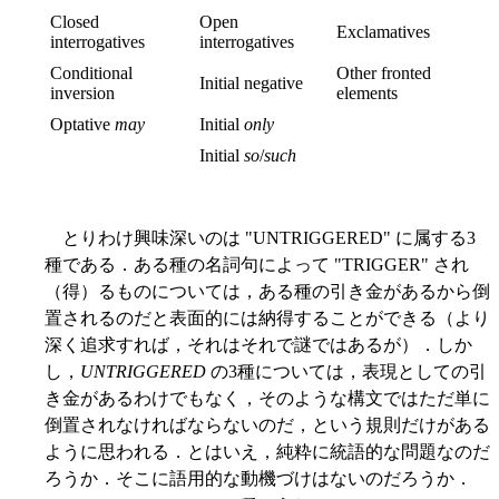
Closed
Open
Exclamatives
interrogatives
interrogatives
Conditional
Other fronted
Initial negative
inversion
elements
Optative
may
Initial
only
Initial
so
/
such
とりわけ興味深いのは "UNTRIGGERED" に属する3
種である．ある種の名詞句によって "TRIGGER" され
（得）るものについては，ある種の引き金があるから倒
置されるのだと表面的には納得することができる（より
深く追求すれば，それはそれで謎ではあるが）．しか
し，
UNTRIGGERED
の3種については，表現としての引
き金があるわけでもなく，そのような構文ではただ単に
倒置されなければならないのだ，という規則だけがある
ように思われる．とはいえ，純粋に統語的な問題なのだ
ろうか．そこに語用的な動機づけはないのだろうか．