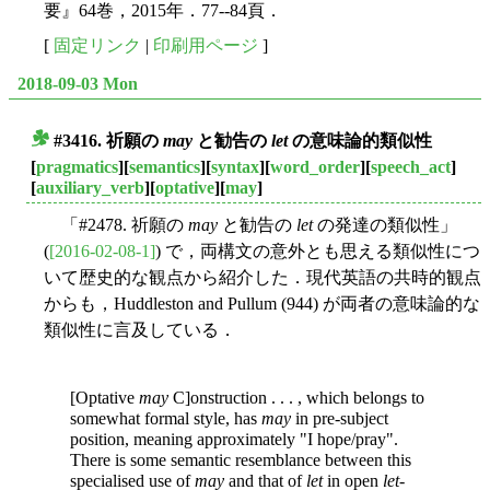
要』64巻，2015年．77--84頁．
[
固定リンク
|
印刷用ページ
]
2018-09-03 Mon
#3416. 祈願の
may
と勧告の
let
の意味論的類似性
■
[
pragmatics
][
semantics
][
syntax
][
word_order
][
speech_act
]
[
auxiliary_verb
][
optative
][
may
]
「#2478. 祈願の
may
と勧告の
let
の発達の類似性」
(
[2016-02-08-1]
) で，両構文の意外とも思える類似性につ
いて歴史的な観点から紹介した．現代英語の共時的観点
からも，Huddleston and Pullum (944) が両者の意味論的な
類似性に言及している．
[Optative
may
C]onstruction . . . , which belongs to
somewhat formal style, has
may
in pre-subject
position, meaning approximately "I hope/pray".
There is some semantic resemblance between this
specialised use of
may
and that of
let
in open
let
-