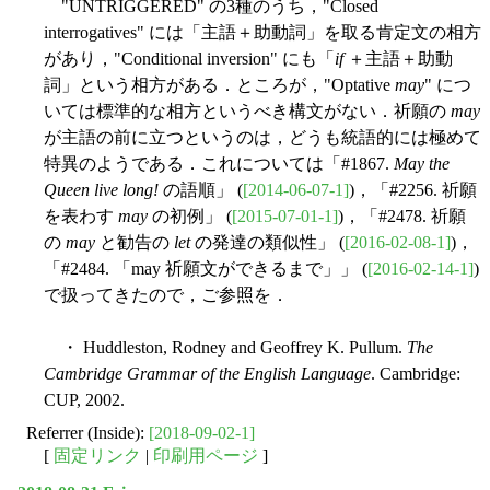
"UNTRIGGERED" の3種のうち，"Closed
interrogatives" には「主語＋助動詞」を取る肯定文の相方
があり，"Conditional inversion" にも「
if
＋主語＋助動
詞」という相方がある．ところが，"Optative
may
" につ
いては標準的な相方というべき構文がない．祈願の
may
が主語の前に立つというのは，どうも統語的には極めて
特異のようである．これについては「#1867.
May the
Queen live long!
の語順」 (
[2014-06-07-1]
)，「#2256. 祈願
を表わす
may
の初例」 (
[2015-07-01-1]
)，「#2478. 祈願
の
may
と勧告の
let
の発達の類似性」 (
[2016-02-08-1]
)，
「#2484. 「may 祈願文ができるまで」」 (
[2016-02-14-1]
)
で扱ってきたので，ご参照を．
・ Huddleston, Rodney and Geoffrey K. Pullum.
The
Cambridge Grammar of the English Language
. Cambridge:
CUP, 2002.
Referrer (Inside):
[2018-09-02-1]
[
固定リンク
|
印刷用ページ
]