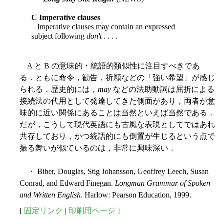
C Imperative clauses
Imperative clauses may contain an expressed
subject following
don't
. . . .
A と B の意味的・統語的類似性に注目すべきであ
る．ともに命令，勧告，祈願などの「強い希望」が感じ
られる．歴史的には，
may
などの法助動詞は屈折による
接続法の代用として発達してきた側面があり，両者が意
味的に近い関係にあることは当然といえば当然である．
だが，こうして現代英語にも古風な表現としてではあれ
共存しており，かつ統語的にも倒置が生じるという点で
振る舞いが似ているのは，非常に興味深い．
・ Biber, Douglas, Stig Johansson, Geoffrey Leech, Susan
Conrad, and Edward Finegan.
Longman Grammar of Spoken
and Written English
. Harlow: Pearson Education, 1999.
[
固定リンク
|
印刷用ページ
]