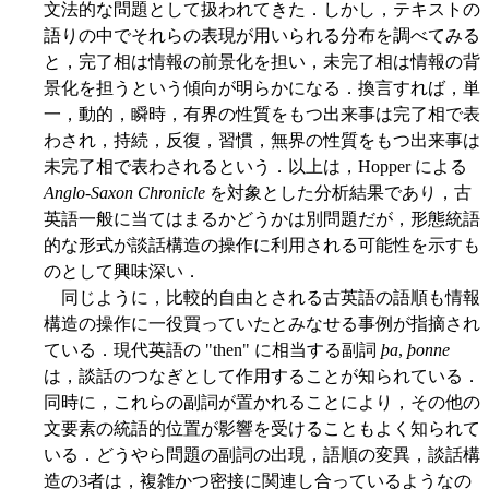
文法的な問題として扱われてきた．しかし，テキストの
語りの中でそれらの表現が用いられる分布を調べてみる
と，完了相は情報の前景化を担い，未完了相は情報の背
景化を担うという傾向が明らかになる．換言すれば，単
一，動的，瞬時，有界の性質をもつ出来事は完了相で表
わされ，持続，反復，習慣，無界の性質をもつ出来事は
未完了相で表わされるという．以上は，Hopper による
Anglo-Saxon Chronicle
を対象とした分析結果であり，古
英語一般に当てはまるかどうかは別問題だが，形態統語
的な形式が談話構造の操作に利用される可能性を示すも
のとして興味深い．
同じように，比較的自由とされる古英語の語順も情報
構造の操作に一役買っていたとみなせる事例が指摘され
ている．現代英語の "then" に相当する副詞
þa
,
þonne
は，談話のつなぎとして作用することが知られている．
同時に，これらの副詞が置かれることにより，その他の
文要素の統語的位置が影響を受けることもよく知られて
いる．どうやら問題の副詞の出現，語順の変異，談話構
造の3者は，複雑かつ密接に関連し合っているようなの