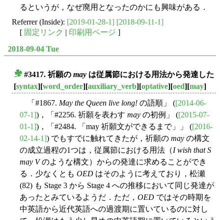
るというが，なぜ廃用となったのかにも興味がある．
Referrer (Inside):
[2019-01-28-1]
[2018-09-11-1]
[
固定リンク
|
印刷用ページ
]
2018-09-04 Tue
#3417. 祈願の
may
は従属節における用法から発達した
■
[
syntax
][
word_order
][
auxiliary_verb
][
optative
][
oed
][
may
]
「#1867.
May the Queen live long!
の語順」 (
[2014-06-
07-1]
)，「#2256. 祈願を表わす
may
の初例」 (
[2015-07-
01-1]
)，「#2484. 「may 祈願文ができるまで」」 (
[2016-
02-14-1]
) でもすでに触れてきたが，祈願の
may
の構文
の成立過程の1つは，従属節における用法（
I wish that S
may V
のような構文）からの発達に求めることができ
る．少なくとも
OED
はそのように考えており，松瀬
(82) も Stage 3 から Stage 4 への推移において同じ発達が
あったとみているようだ．ただ，
OED
ではその時期を
中英語から近代英語への過渡期に置いているのに対し