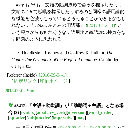
may
も
let
も，文頭の動詞原形で命令を標示したり，
文頭の
Oh
で感嘆を標示したりするのと同様の語用論的
な機能を色濃くもっていると考えることができるかもし
れない．「#2923. 左と右の周辺部」 (
[2017-04-28-1]
) と
いう観点からも迫れそうな，語用論と統語論の接点をな
す問題のように思われる．
・ Huddleston, Rodney and Geoffrey K. Pullum.
The
Cambridge Grammar of the English Language
. Cambridge:
CUP, 2002.
Referrer (Inside):
[2018-09-04-1]
[
固定リンク
|
印刷用ページ
]
2018-09-02 Sun
#3415. 「主語＋助動詞」が「助動詞＋主語」となる場
■
合 (3)
[
syntax
][
auxiliary_verb
][
inversion
][
word_order
]
[
optative
][
subjunctive
][
imperative
][
may
]
一昨日と昨日の記事 (
[2018-08-31-1]
,
[2018-09-01-1]
) に