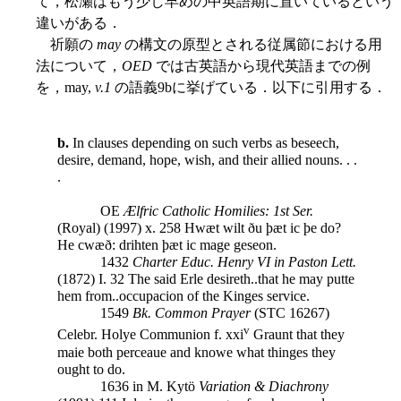
て，松瀬はもう少し早めの中英語期に置いているという
違いがある．
祈願の
may
の構文の原型とされる従属節における用
法について，
OED
では古英語から現代英語までの例
を，may,
v.1
の語義9bに挙げている．以下に引用する．
b.
In clauses depending on such verbs as beseech,
desire, demand, hope, wish, and their allied nouns. . .
.
OE
Ælfric Catholic Homilies: 1st Ser.
(Royal) (1997) x. 258 Hwæt wilt ðu þæt ic þe do?
He cwæð: drihten þæt ic mage geseon.
1432
Charter Educ. Henry VI in Paston Lett.
(1872) I. 32 The said Erle desireth..that he may putte
hem from..occupacion of the Kinges service.
1549
Bk. Common Prayer
(STC 16267)
v
Celebr. Holye Communion f. xxi
Graunt that they
maie both perceaue and knowe what thinges they
ought to do.
1636 in M. Kytö
Variation & Diachrony