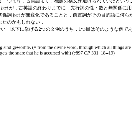
う．つまり，古英語より，標題の構文が避けられていたという
い
þæt
が，古英語の終わりまでに，先行詞の性・数と無関係に用
関係詞
þæt
が無変化であることと，前置詞がその目的語に何ら
れたのかもしれない．
い．以下に挙げる2つの文例のうち，1つ目はそのような例である（
ng sind geworhte. (= from the divine word, through which all things are
ets the snare that he is accursed with) (
c
897
CP
331. 18--19)