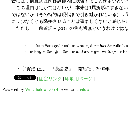
合には，前置詞は関係詞節内に残留することが多いとい
この理由は定かではないが，本来は1屈折形にすぎな
ではないか（その特徴は現代まで引き継がれている）．
に，少なくとも隣接させることは望ましくないと感じら
ただし，「前置詞＋
þæt
」の例も皆無というわけではな
・ . . . fram ðam godcundum worde,
ðurh þæt
ðe ealle þi
・ he forgiet ðæt grin ðæt he
mid
awierged wirð; (= he forg
・ 宇賀治 正朋 『英語史』 開拓社，2000年．
[
|
固定リンク
|
印刷用ページ
]
Powered by
WinChalow1.0rc4
based on
chalow