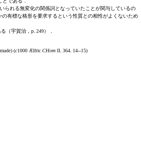
ことである．
いられる無変化の関係詞となっていたことが関与しているの
かの有標な格形を要求するという性質との相性がよくないため
宇賀治，p. 249）．
 made) (
c
1000 Ælfric
CHom
II. 364. 14--15)