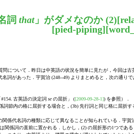
代名詞
that
」がダメなのか (2)[
rel
[
pied-piping
][
word_
質問について．昨日は中英語の状況を簡単に見たが，今回は古
があった．宇賀治 (248--49) よりまとめると，次の通り
154. 古英語の決定詞
se
の屈折」 (
[2009-09-28-1]
) を参照）．
) 関係詞節内の格に屈折する場合と，(3b) 先行詞と同じ格に屈折
名詞の種類に応じて異なることが知られている．宇賀治 (249) 
前置詞は関係詞の直前に置かれる．しかし，(2) の屈折形の1つであ