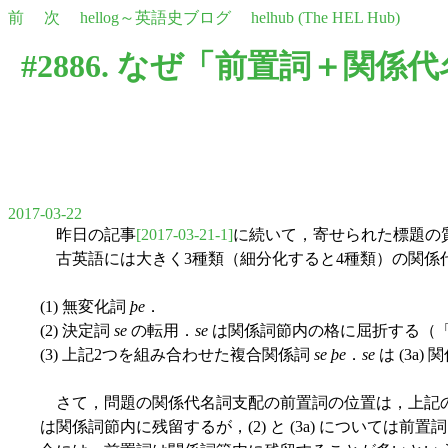
前
次
hellog～英語史ブログ
helhub (The HEL Hub)
#2886. なぜ「前置詞＋関係
2017-03-22
昨日の記事
[2017-03-21-1]
に続いて，寄せられた標題の
古英語には大きく3種類（細分化すると4種類）の関係代名詞
(1) 無変化詞
þe
．
(2) 決定詞
se
の転用．
se
は関係詞節内の格に屈折する（「#
(3) 上記2つを組み合わせた複合関係詞
se þe
．
se
は (3a
さて，問題の関係代名詞支配の前置詞の位置は，上記の関係代
は関係詞節内に残留するが，(2) と (3a) については