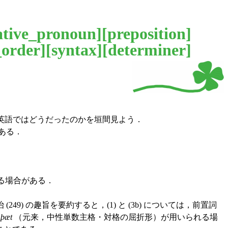
ative_pronoun
][
preposition
]
order
][
syntax
][
determiner
]
英語ではどうだったのかを垣間見よう．
である．
する場合がある．
の趣旨を要約すると，(1) と (3b) については，前置詞
る
þæt
（元来，中性単数主格・対格の屈折形）が用いられる場