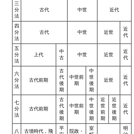
三
分
古代
中世
近代
法
四
近
分
古代
中世
近世
代
法
五
中
近
分
上代
中世
近世
古
代
法
古
中
六
代
中世前
世
近
分
古代前期
近世
後
期
後
代
法
期
期
古
中
近
近
七
代
中世前
世
世
世
近
分
古代前期
後
期
後
前
後
代
法
期
期
期
期
平
室
明
八
古墳時代，飛
院政・