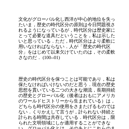
文化がグローバル化し西洋
が中心的地位を失っ
たいま，歴史の時代区分の原則は今日問題視さ
れるようになっているが，時代区分は歴史家に
とって必要な道具だということを，私は示した
いと思っている．ただ，時代区分はより柔軟に
用いなければならない．人が「歴史の時代区
分」をはじめて以来欠けていたのは，その柔軟
さなのだ． (100--01)
歴史の時代区分を保つことは可能であり，私は
保たなければいけないのだと思う．現在の歴史
思想を貫いている二つの大きな潮流，長期持続
の歴史とグローバル化（後者はおもにアメリカ
のワールドヒストリーから生まれている）は，
どちらも時代区分の使用をさまたげるものでは
ない．くりかえして言うが，計られない持続と
計られる時間は共存している．時代区分は，限
られた文明領域にしか適用することができな
い．グローバル化とは，そのあとにこれらのま