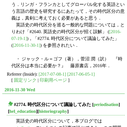
う．リンガ・フランカとしてグローバル化する英語とい
う言語の歴史を研究するにあたって，その時代区分の意
義は，真剣に考えておく必要があると思う．
英語史の時代区分を巡る一般的な問題については，と
りわけ「#2640. 英語史の時代区分が招く誤解」 (
[2016-
07-19-1]
)，「#2774. 時代区分について議論してみた」
(
[2016-11-30-1]
) を参照されたい．
・ ジャック・ル＝ゴフ（著），菅沼 潤（訳） 『時
代区分は本当に必要か？』 藤原書店，2016年．
Referrer (Inside):
[2017-07-08-1]
[2017-06-05-1]
[
固定リンク
|
印刷用ページ
]
2016-11-30 Wed
#2774. 時代区分について議論してみた
[
periodisation
]
■
[
hel_education
][
historiography
]
英語史の時代区分について，本ブログでは