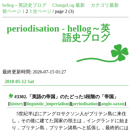
hellog～英語史ブログ
ChangeLog 最新
カテゴリ最新
前ページ
1
2
3
次ページ
/ page 2 (3)
periodisation -
hellog～英
語史ブログ
最終更新時間: 2026-07-15 01:27
2018-05-12 Sat
#3302.「英語の帝国」のたどった3段階の「帝国」
■
[
history
][
linguistic_imperialism
][
periodisation
][
anglo-saxon
]
5世紀半ばにアングロサクソン人がブリテン島に来住
し，その後に建てた国家の領土は，イングランドに始ま
り，ブリテン島，ブリテン諸島へと拡張し，最終的には