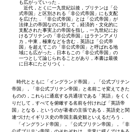
も広がっていった．
近代，とくに一九世紀以後，ブリテンは「公
式帝国」と区別される「非公式帝国」にも支配
を広げた．「非公式帝国」とは「公式帝国」が
法律上の帝国なのに対して，経済的・文化的に
支配された事実上の帝国を指し，一九世紀にお
けるブリテンの「非公式帝国」はラテンアメリ
カ，中東，極東などを含む．英語は「公式帝
国」を超えてこの「非公式帝国」と呼ばれる地
域にも広がった．日本もこの「非公式帝国」の
一つとして論じられることがあり，本書は最後
に日本にたどりつく．
時代とともに「イングランド帝国」，「公式ブリテン
帝国」，「非公式ブリテン帝国」と名前こそ変えてきた
ものの，これらに通底する共通項である「英語」をくく
りだして，すべてを俯瞰する名前を付ければ「英語帝
国」となる，というのが著者の主張である．英語史と関
連づけたイギリス史の帝国主義史観といえるだろう．
「イングランド帝国」，「公式ブリテン帝国」，「非
公式ブリテン帝国」のそれぞれは，非常に緩くではある