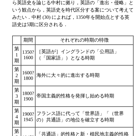
ら英語史を論じる中村に拠り，英語の「進出・侵略」と
いう観点から，英語史を時代区分する案について考えて
みたい．中村 (30) によれば，1350年を開始点とする英
語史は5期に区分される．
期間
それぞれの時期の特徴
第
［英語が］イングランドの「公用語」
1350?
1
1600
（「国家語」）となる時期
期
第
1600?
海外に大々的に進出する時期
2
1800
期
第
1800?
帝国主義的性格を発揮し始める時期
3
1900
期
第
フランス語に代って「世界語」「（世界
1900?
4
1945
の）共通語」の地位を確立する時期
期
第
「共通語」的性格と新・植民地主義的性格