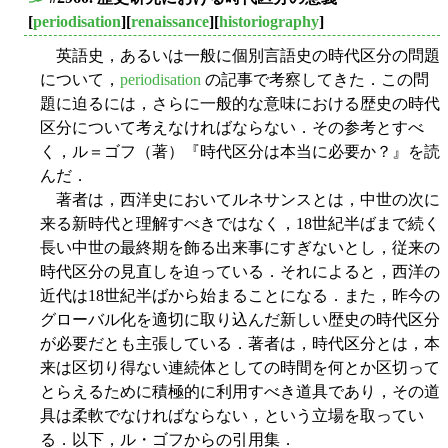
■
[
periodisation
][
renaissance
][
historiography
]
英語史，あるいは一般に個別言語史の時代区分の問題
について，
periodisation
の記事で考察してきた．この問
題に迫るには，さらに一般的な意味における歴史の時代
区分について考えなければならない．その参考とすべ
く，ル＝ゴフ（著）『時代区分は本当に必要か？』を読
んだ．
著者は，西洋史においてルネサンスとは，中世の次に
来る新時代と理解すべきではなく，18世紀半ばまで続く
長い中世の最終期を飾る出来事にすぎないとし，従来の
時代区分の見直しを迫っている．それによると，西洋の
近代は18世紀半ばから始まることになる．また，昨今の
グローバル化を適切に取り込んだ新しい歴史の時代区分
が必要だとも主張している．著者は，時代区分とは，本
来は区切り得ない連続体としての時間を何とか区切って
とらえるために積極的に利用すべき道具であり，その道
具は柔軟でなければならない，という立場を取ってい
る．以下，ル・ゴフからの引用集．