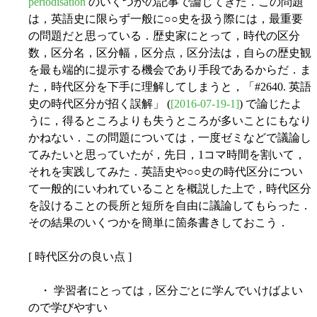
periodisation
のいくつかの記事で論じてきた．この問題
は，英語史に限らず一般に○○史を扱う際には，最重要
の問題だと思っている．歴史家にとって，時代の区分
数，区分名，区分幅，区分点，区分法は，自らの歴史観
を最も端的に提示する機会であり手段であるからだ．ま
た，時代区分を下手に理解してしまうと，「#2640. 英語
史の時代区分が招く誤解」 (
[2016-07-19-1]
) で論じたよ
うに，得るところよりも失うところが多いことにもなり
かねない．この問題については，一度ゼミなどで議論し
てみたいと思っていたが，先日，1コマ時間を割いて，
それを実践してみた．英語史や○○史の時代区分につい
て一般的にいわれていることを概説した上で，時代区分
を設けることの長所と短所を自由に議論してもらった．
その結果のいくつかを簡単に箇条書きしておこう．
[ 時代区分の良い点 ]
・ 学習者にとっては，区分ごとに学んでいけばよい
ので学びやすい