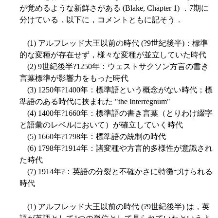
が覚めるような新鮮さがある (Blake, Chapter 1) ．7期に
分けている．以下に，コメントともに記そう．
(1) アルフレッド大王以前の時代 (?9世紀後半)：標準
的な変種が存在せず，様々な変種が並立していた時代
(2) 9世紀後半?1250年：ウェストサクソン方言の書き
言葉標準が影響力をもった時代
(3) 1250年?1400年：標準語という概念がない時代；標
準語のある時代に挟まれた "the Interregnum"
(4) 1400年?1660年：標準語の書き言葉（とりわけ綴字
と語彙のレベルにおいて）が確立していく時代
(5) 1660年?1798年：標準語の統制の時代
(6) 1798年?1914年：諸変種や方言的多様性が意識され
た時代
(7) 1914年?：英語の分裂と不確かさに特徴づけられる
時代
(1) アルフレッド大王以前の時代 (?9世紀後半) は，英