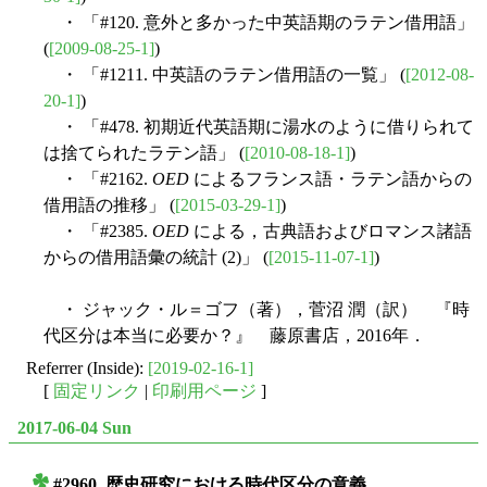
・ 「#120. 意外と多かった中英語期のラテン借用語」
(
[2009-08-25-1]
)
・ 「#1211. 中英語のラテン借用語の一覧」 (
[2012-08-
20-1]
)
・ 「#478. 初期近代英語期に湯水のように借りられて
は捨てられたラテン語」 (
[2010-08-18-1]
)
・ 「#2162.
OED
によるフランス語・ラテン語からの
借用語の推移」 (
[2015-03-29-1]
)
・ 「#2385.
OED
による，古典語およびロマンス諸語
からの借用語彙の統計 (2)」 (
[2015-11-07-1]
)
・ ジャック・ル＝ゴフ（著），菅沼 潤（訳） 『時
代区分は本当に必要か？』 藤原書店，2016年．
Referrer (Inside):
[2019-02-16-1]
[
固定リンク
|
印刷用ページ
]
2017-06-04 Sun
#2960. 歴史研究における時代区分の意義