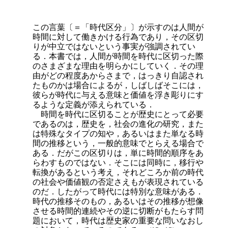
この言葉〔＝「時代区分」〕が示すのは人間が
時間に対して働きかける行為であり，その区切
りが中立ではないという事実が強調されてい
る．本書では，人間が時間を時代に区切った際
のさまざまな理由を明らかにしていく．その理
由がどの程度あからさまで，はっきり自認され
たものかは場合によるが，しばしばそこには，
彼らが時代に与える意味と価値を浮き彫りにす
るような定義が添えられている．
時間を時代に区切ることが歴史にとって必要
であるのは，歴史を，社会の進化の研究，また
は特殊なタイプの知や，あるいはまた単なる時
間の推移という，一般的意味でとらえる場合で
ある．だがこの区切りは，単に時間的順序をあ
らわすものではない．そこには同時に，移行や
転換があるという考え，それどころか前の時代
の社会や価値観の否定さえもが表現されている
のだ．したがって時代には特別な意味がある．
時代の推移そのもの，あるいはその推移が想像
させる時間的連続やその逆に切断がもたらす問
題において，時代は歴史家の重要な問いなおし