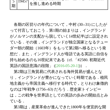
5
1945?
を推し進める時期
期
各期の区切りの年代について，中村 (30--31) にしたが
って付言しておこう．第1期の始まりは，イングランド
がノルマンの支配から脱していく14世紀半ばに設定され
ている．その後，イングランドが独立国家となるテュー
ダー朝の開始（1603年）をもって第2期へ移るという発
想だ．また，イングランド人が母語である英語に自信を
持ち始めるのも16世紀末である（cf. 「#2580. 初期近代
英語の国語意識の段階」 (
[2016-05-20-1]
)）．
第2期は三角貿易に代表される海外貿易が盛んとな
り，イングランドが豊かになっていく時期である．植民
地主義から帝国主義へ移行する時代で，とりわけ象徴的
なのは7年戦争 (1756--63) だろう．歴史家トインビー
は，この戦争を世界語としての英語の歩みの開始点とみ
ている．
第3期は，産業革命が進んできた1800年を便宜的な開