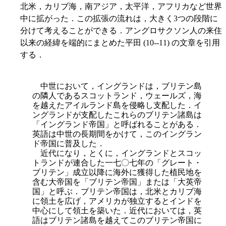
北米，カリブ海，南アジア，太平洋，アフリカなど世界
中に拡がった．この拡張の流れは，大きく3つの段階に
分けて考えることができる．アングロサクソン人の来住
以来の経緯を端的にまとめた平田 (10--11) の文章を引用
する．
中世において，イングランドは，ブリテン島
の隣人であるスコットランド，ウェールズ，海
を越え
たアイルランド島を侵略し支配した．イ
ングランドが支配したこれらのブリテン諸島は
「イングランド帝国」と呼ばれることがある．
英語は中世の長期間をかけて，このイングラン
ド帝国に普及した．
近代になり，とくに，イングランドとスコッ
トランドが連合した一七〇七年の「グレート・
ブリテン」成立以降に海外に獲得した植民地を
含む大帝国を「ブリテン帝国」または「大英帝
国」と呼ぶ．ブリテン帝国は，北米とカリブ海
に領土を広げ，アメリカが独立するとインドを
中心にして領土を築いた．近代においては，英
語はブリテン諸島を越えてこのブリテン帝国に