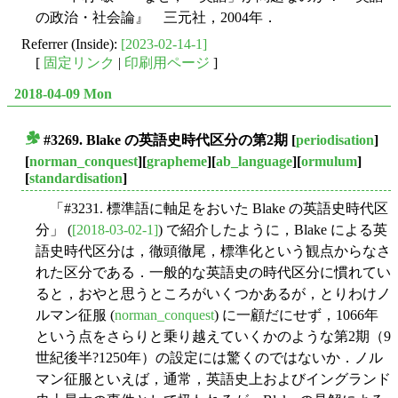
の政治・社会論』 三元社，2004年．
Referrer (Inside):
[2023-02-14-1]
[
固定リンク
|
印刷用ページ
]
2018-04-09 Mon
#3269. Blake の英語史時代区分の第2期
[
periodisation
]
■
[
norman_conquest
][
grapheme
][
ab_language
][
ormulum
]
[
standardisation
]
「#3231. 標準語に軸足をおいた Blake の英語史時代区
分」 (
[2018-03-02-1]
) で紹介したように，Blake による英
語史時代区分は，徹頭徹尾，標準化という観点からなさ
れた区分である．一般的な英語史の時代区分に慣れてい
ると，おやと思うところがいくつかあるが，とりわけノ
ルマン征服 (
norman_conquest
) に一顧だにせず，1066年
という点をさらりと乗り越えていくかのような第2期（9
世紀後半?1250年）の設定には驚くのではないか．ノル
マン征服といえば，通常，英語史上およびイングランド