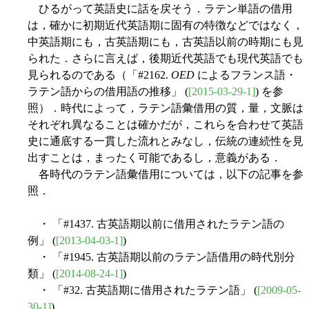
ひるがって英語史に話を戻そう．ラテン単語の借用
は，確かに初期近代英語期に固有の特徴などではなく，
中英語期にも，古英語期にも，古英語以前の時期にも見
られた．さらに言えば，後期近代英語でも現代英語でも
見られるのである（「#2162.
OED
によるフランス語・
ラテン語からの借用語の推移」 (
[2015-03-29-1]
) を参
照）．時代によって，ラテン語彙借用の質，量，文脈は
それぞれ異なることは確かだが，これらを合わせて英語
史に通底する一貫した流れとみなし，伝統の連続性を見
出すことは，まったく可能であるし，意義がある．
各時代のラテン語彙借用については，以下の記事を参
照．
・ 「#1437. 古英語期以前に借用されたラテン語の
例」 (
[2013-04-03-1]
)
・ 「#1945. 古英語期以前のラテン語借用の時代別分
類」 (
[2014-08-24-1]
)
・ 「#32. 古英語期に借用されたラテン語」 (
[2009-05-
30-1]
)