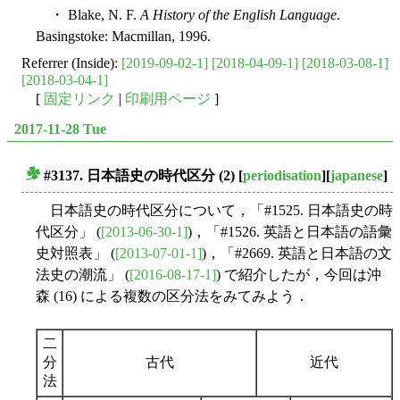
・ Blake, N. F.
A History of the English Language
.
Basingstoke: Macmillan, 1996.
Referrer (Inside):
[2019-09-02-1]
[2018-04-09-1]
[2018-03-08-1]
[2018-03-04-1]
[
固定リンク
|
印刷用ページ
]
2017-11-28 Tue
#3137. 日本語史の時代区分 (2)
[
periodisation
][
japanese
]
■
日本語史の時代区分について，「#1525. 日本語史の時
代区分」 (
[2013-06-30-1]
)，「#1526. 英語と日本語の語彙
史対照表」 (
[2013-07-01-1]
)，「#2669. 英語と日本語の文
法史の潮流」 (
[2016-08-17-1]
) で紹介したが，今回は沖
森 (16) による複数の区分法をみてみよう．
二
分
古代
近代
法