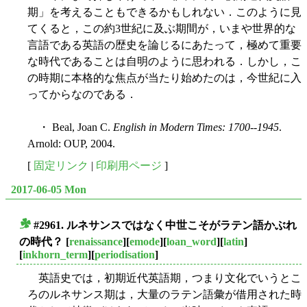
期」を考えることもできるかもしれない．このように見
てくると，この約3世紀に及ぶ期間が，いまや世界的な
言語である英語の歴史を論じるにあたって，極めて重要
な時代であることは自明のように思われる．しかし，こ
の時期に本格的な焦点が当たり始めたのは，今世紀に入
ってからなのである．
・ Beal, Joan C.
English in Modern Times: 1700--1945
.
Arnold: OUP, 2004.
[
固定リンク
|
印刷用ページ
]
2017-06-05 Mon
#2961. ルネサンスではなく中世こそがラテン語かぶれ
■
の時代？
[
renaissance
][
emode
][
loan_word
][
latin
]
[
inkhorn_term
][
periodisation
]
英語史では，初期近代英語期，つまり文化でいうとこ
ろのルネサンス期は，大量のラテン語彙が借用された時