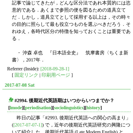
記事で論じてきたが，どんな区分法であれ本質的には恣
意的である．あくまで参照の便を図るための道具立て
だ．しかし，道具立てとして採用する以上は，その時々
の目的に照らして最も役立つものを選ぶべきだろう．そ
れゆえ，各時代区分の特徴を知っておくことは重要であ
る．
・ 沖森 卓也 『日本語全史』 筑摩書房〈ちくま新
書〉，2017年．
Referrer (Inside):
[2018-09-28-1]
[
固定リンク
|
印刷用ページ
]
2017-07-08 Sat
#2994. 後期近代英語期はいつからいつまでか？
■
[
lmode
][
periodisation
][
sociolinguistics
][
history
]
昨日の記事「#2993. 後期近代英語への関心の高まり」
(
[2017-07-07-1]
) で，近年の後期近代英語研究の興隆につ
いて紹介した．後期近代英語 (Late Modern English) と