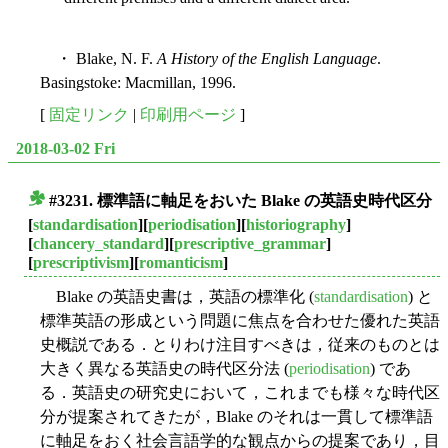
・ Blake, N. F.
A History of the English Language
.
Basingstoke: Macmillan, 1996.
[
固定リンク
|
印刷用ページ
]
2018-03-02 Fri
#3231. 標準語に軸足をおいた Blake の英語史時代区分
■
[
standardisation
][
periodisation
][
historiography
]
[
chancery_standard
][
prescriptive_grammar
]
[
prescriptivism
][
romanticism
]
Blake の英語史書は，英語の標準化 (
standardisation
) と
標準英語の形成という問題に焦点を合わせた優れた英語
史概説である．とりわけ注目すべきは，従来のものとは
大きく異なる英語史の時代区分法 (
periodisation
) であ
る．英語史の研究史において，これまでも様々な時代区
分が提案されてきたが，Blake のそれは一貫して標準語
に軸足をおく社会言語学的な観点からの提案であり，目