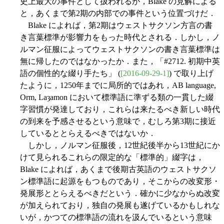
史上最大の事件として扱われるが，Blake の見解による
と，あくまで第2期の内部での事件という位置づけだ．
Blake によれば，第2期はウェストサクソン方言の書
き言葉標準が影響力をもった時代とされる．しかし，ノ
ルマン征服によってウェストサクソンの書き言葉標準は
無に帰したのではなかったか．また，「#2712. 初期中英
語の個性的な綴り手たち」 (
[2016-09-29-1]
) で取り上げ
たように，1250年までに局所的ではあれ，AB language,
Orm, Laȝamon において標準語に準ずる類の一貫した綴
字習慣が発達しており，これらは来たるべき新しい時代
の到来を予感させるという意味で，むしろ第3期に接近
しているととらえるべきではないか．
しかし，ノルマン征服後，12世紀後半から13世紀にか
けて見られるこれらの限定的な「標準的」綴字は，
Blake によれば，あくまで後期古英語のウェストサクソ
ン標準語に起源をもつものであり，そこからの改変形・
発展形ととらえるべきだという．確かに少なからぬ改変
が加えられており，独自の発展も遂げているかもしれな
いが，かつての標準語の流れを汲んでいるという意味