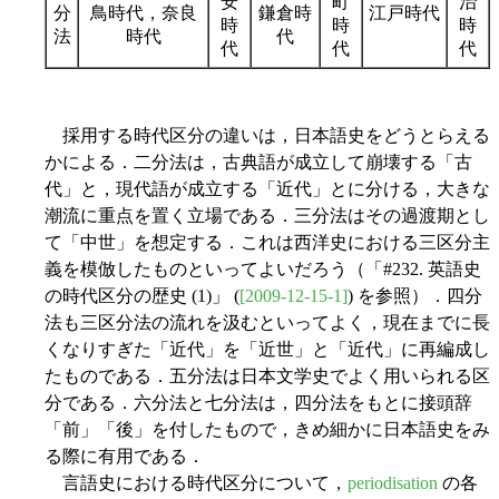
安
町
治
分
鳥時代，奈良
鎌倉時
江戸時代
時
時
時
法
時代
代
代
代
代
採用する時代区分の違いは，日本語史をどうとらえる
かによる．二分法は，古典語が成立して崩壊する「古
代」と，現代語が成立する「近代」とに分ける，大きな
潮流に重点を置く立場である．三分法はその過渡期とし
て「中世」を想定する．これは西洋史における三区分主
義を模倣したものといってよいだろう（「#232. 英語史
の時代区分の歴史 (1)」 (
[2009-12-15-1]
) を参照）．四分
法も三区分法の流れを汲むといってよく，現在までに長
くなりすぎた「近代」を「近世」と「近代」に再編成し
たものである．五分法は日本文学史でよく用いられる区
分である．六分法と七分法は，四分法をもとに接頭辞
「前」「後」を付したもので，きめ細かに日本語史をみ
る際に有用である．
言語史における時代区分について，
periodisation
の各