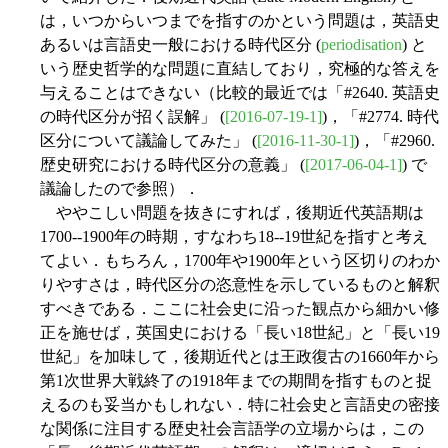
は，いつからいつまでを指すのかという問題は，英語史
あるいは言語史一般における時代区分 (
periodisation
) と
いう歴史哲学的な問題に直結しており，究極的な答えを
与えることはできない（比較的最近では「#2640. 英語史
の時代区分が招く誤解」 (
[2016-07-19-1]
)，「#2774. 時代
区分について議論してみた」 (
[2016-11-30-1]
)，「#2960.
歴史研究における時代区分の意義」 (
[2017-06-04-1]
) で
議論したので参照）．
ややこしい問題を抜きにすれば，後期近代英語期は
1700--1900年の時期，すなわち18--19世紀を指すと考え
てよい．もちろん，1700年や1900年という区切りのわか
りやすさは，時代区分の恣意性を示しているものと解釈
すべきである．ここに社会史に沿った観点から細かい修
正を施せば，英国史における「長い18世紀」と「長い19
世紀」を加味して，後期近代とは王政復古の1660年から
第1次世界大戦終了の1918年までの期間を指すものと捉
えるのも妥当かもしれない．特に社会史と言語史の密接
な関係に注目する歴史社会言語学の立場からは，この