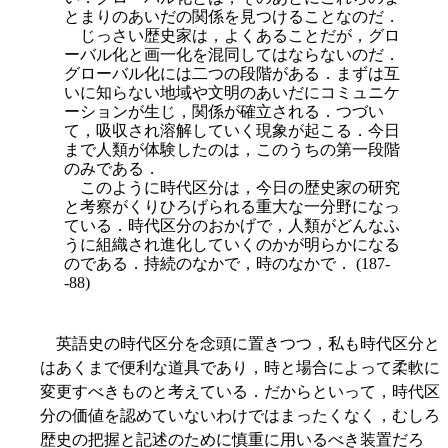
とまりのあいだの関係を見つけることなのだ．
じっさい歴史家は，よくあることだが，グロ
ーバル化と画一化を混同してはならないのだ．
グローバル化には二つの段階がある．まずは互
いに知らない地域や文明のあいだにコミュニケ
ーションが生じ，関係が確立される．つづい
て，吸収され溶解していく現象が起こる．今日
まで人類が体験したのは，このうちの第一段階
のみである．
このように時代区分は，今日の歴史家の研究
と考察がくりひろげられる重大な一分野になっ
ている．時代区分のおかげで，人類がどんなふ
うに組織され進化していくのかが明らかになる
のである．持続のなかで，時のなかで． (187-
-88)
英語史の時代区分を念頭に置きつつ，私も時代区分と
はあくまで便利な道具であり，時と場合によって柔軟に
変更すべきものと考えている．だからといって，時代区
分の価値を認めていないわけではまったくなく，むしろ
歴史の把握と記述のために慎重に用いるべき装置だろ