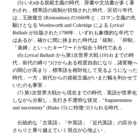
(5) いわゆる規範主義の時代．辞書や文法書が多く著
わされ，標準語の統制が目指された時代．区切り年代
は，王政復古 (Restoration) の1660年と，ロマン主義の先
駆けとなる Wordsworth and Coleridge による
Lyrical
Ballads
が出版された1798年．いずれも象徴的な年代で
はあるが，確かに間に挟まれた時代は「統制」「抑制」
「束縛」といったキーワードが似合う時代である．
(6)
Lyrical Ballads
から第1次世界大戦 (1914) までの時
代．前代の縛りつけからある程度自由になり，諸変種へ
の関心が高まり，標準語を相対化して見るようになった
時代．一方，前代からの規範主義がいまだ幅を利かせて
いたのも事実．
(7) 第1次世界大戦から現在までの時代．英語が世界化
しながら分裂し，先行き不透明な状況，"fragmentation
and uncertainty" (Blake 15) に特徴づけられる時代．
伝統的な「古英語」「中英語」「近代英語」の区分を
さらりと乗り越えていく視点が心地よい．