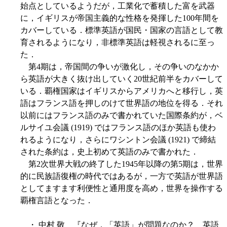
始点としているようだが，工業化で蓄積した富を武器
に，イギリスが帝国主義的な性格を発揮した100年間を
カバーしている．標準英語が国民・国家の言語として教
育されるようになり，非標準英語は軽視されるに至っ
た．
第4期は，帝国間の争いが激化し，その争いのなかか
ら英語が大きく抜け出していく20世紀前半をカバーして
いる．覇権国家はイギリスからアメリカへと移行し，英
語はフランス語を押しのけて世界語の地位を得る．それ
以前にはフランス語のみで書かれていた国際条約が，ベ
ルサイユ会議 (1919) ではフランス語のほか英語も使わ
れるようになり，さらにワシントン会議 (1921) で締結
された条約は，史上初めて英語のみで書かれた．
第2次世界大戦の終了した1945年以降の第5期は，世界
的に民族語復権の時代ではあるが，一方で英語が世界語
としてますます利便性と通用度を高め，世界を操作する
覇権言語となった．
・ 中村 敬 『なぜ，「英語」が問題なのか？ 英語