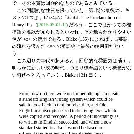
で，その本質は回顧的なものであるとみている．
この回顧的な性質を保っていた，第2期の最後のテキ
ストの1つは，1258年の「#2561. The Proclamation of
Henry III」 (
[2016-05-01-1]
) だろう．ここではかつての標
準語の名残が見られるといわれ，その最も分かりやすい
例が <æ> の使用である．Blake (135) によれば，古英語
の流れを汲んだ <æ> の英語史上最後の使用例だとい
う．
この辺りの年代を超えると，回顧的な雰囲気は消え，
明らかに新しい次の時代，つまり標準語という概念がな
い時代へと入っていく．Blake (131) 曰く，
From now on there were no further attempts to create
a standard English writing system which could be
said to look back to that found earlier, and Old
English manuscripts ceased to be living texts which
were copied and recopied. A period of uncertainty as
to writing in English succeeded, and when a new
standard started to arise it would be based on
different premises and a different dialect area.