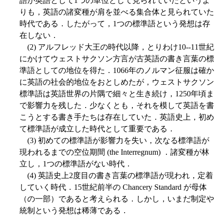
語が英語として1つの単位として見られていたというよ
りも，英語の諸変種が肩を並べる集合体と見られていた
時代である．したがって，1つの標準語という発想は存
在しない．
(2) アルフレッド大王の時代以降，とりわけ10--11世紀
にかけてウェストサクソン方言が古英語の書き言葉の標
準語としての地位を得た．1066年のノルマン征服は確か
に英語の社会的地位をおとしめたが，ウェストサクソン
標準語は英語世界の片隅で細々と生き続け，1250年頃ま
で影響力を残した．少なくとも，それを模して英語を書
こうとする書き手たちは存在していた．英語史上，初め
て標準語が成立した時代として重要である．
(3) 初めての標準語が影響力を失い，次なる標準語が
現われるまでの空位期間 (the Interregnum) ．諸変種が林
立し，1つの標準語がない時代．
(4) 英語史上2度目の書き言葉の標準語が現われ，定着
していく時代．15世紀前半の Chancery Standard が母体
（の一部）であると考えられる．しかし，いまだ制定や
統制という発想は稀薄である．