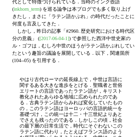
代として特徴づけられている．当時のインク壺語
(
inkhorn_term
) を巡る論争は本ブログでも多く取り上げ
きたし，まさに「ラテン語かぶれ」の時代だったことに
何度も言及してきた．
しかし，昨日の記事「#2960. 歴史研究における時代区
分の意義」 (
[2017-06-04-1]
) で参照した西洋中世史家の
ル・ゴフは，むしろ中世のほうがラテン語かぶれしてい
たという趣旨の議論を展開している．以下，関連箇所
(104--05) を引用する．
やはり古代ローマの延長線上で，中世は言語に
関するある大きな進歩をとげる．聖職者と世俗
エリートの言語であったラテン語が，キリスト
教化されたあらゆる地域に広められたのであ
る．古典ラテン語からみれば変化していたもの
の，このラテン語はヨーロッパの言語的統一を
基礎づけ，この統一は十二・十三世紀よりあと
でさえも残ったのである．しかしこの頃，社会
の最下層の日常生活で，時代にそぐわないこの
ラテン語に代わり，たとえばフランス語のよう