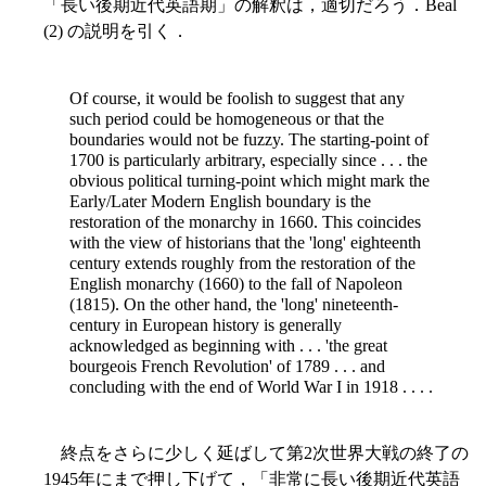
「長い後期近代英語期」の解釈は，適切だろう．Beal
(2) の説明を引く．
Of course, it would be foolish to suggest that any
such period could be homogeneous or that the
boundaries would not be fuzzy. The starting-point of
1700 is particularly arbitrary, especially since . . . the
obvious political turning-point which might mark the
Early/Later Modern English boundary is the
restoration of the monarchy in 1660. This coincides
with the view of historians that the 'long' eighteenth
century extends roughly from the restoration of the
English monarchy (1660) to the fall of Napoleon
(1815). On the other hand, the 'long' nineteenth-
century in European history is generally
acknowledged as beginning with . . . 'the great
bourgeois French Revolution' of 1789 . . . and
concluding with the end of World War I in 1918 . . . .
終点をさらに少しく延ばして第2次世界大戦の終了の
1945年にまで押し下げて，「非常に長い後期近代英語