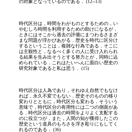
の対象となっているのである． (12--13)
時代区分は，時間をわがものとするための，い
やむしろ時間を利用するための助けになるが，
ときにはそこから過去の評価にまつわるさまざ
まな問題が浮かびあがる．歴史を時代に区分け
するということは，複雑な行為である．そこに
は主観性と，なるべく多くの人に受け入れられ
る結果を生み出そうとする努力とが，同時に込
められている．これはたいへんに面白い歴史の
研究対象であると私は思う． (15)
時代区分は人為であり，それゆえ自然でもなけ
れば，永久不変でもない．歴史そのものの移り
変わりとともに，時代区分も変わる．そういう
意味で，時代区分の有用性には二つの側面があ
る．時代区分は過去の時間をよりよく支配する
のに役立つが，また，人間の知が獲得したこの
歴史という道具のもろさを浮き彫りにもしてく
れるのである． (36)