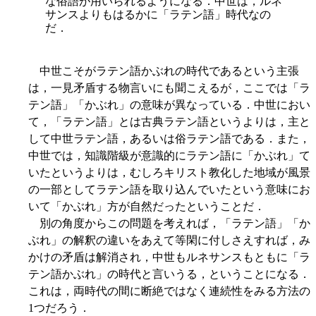
な俗語が用いられるようになる．中世は，ルネ
サンスよりもはるかに「ラテン語」時代なの
だ．
中世こそがラテン語かぶれの時代であるという主張
は，一見矛盾する物言いにも聞こえるが，ここでは「ラ
テン語」「かぶれ」の意味が異なっている．中世におい
て，「ラテン語」とは古典ラテン語というよりは，主と
して中世ラテン語，あるいは俗ラテン語である．また，
中世では，知識階級が意識的にラテン語に「かぶれ」て
いたというよりは，むしろキリスト教化した地域が風景
の一部としてラテン語を取り込んでいたという意味にお
いて「かぶれ」方が自然だったということだ．
別の角度からこの問題を考えれば，「ラテン語」「か
ぶれ」の解釈の違いをあえて等閑に付しさえすれば，み
かけの矛盾は解消され，中世もルネサンスもともに「ラ
テン語かぶれ」の時代と言いうる，ということになる．
これは，両時代の間に断絶ではなく連続性をみる方法の
1つだろう．