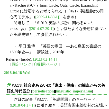
が Kachru のいう Inner Circle, Outer Circle, Expanding
Circle に対応すると考えられる（「#217. 英語話者の同
心円モデル」 (
[2009-11-30-1]
）を参照）．
関連して，「#1919. 英語の拡散に関わる4つの
crossings」 (
[2014-07-29-1]
) も，似たような発想に基づい
た英語史観として参照されたい．
・ 平田 雅博 『英語の帝国 ―ある島国の言語の
1500年史―』 講談社，2016年．
Referrer (Inside):
[2023-02-14-1]
[
固定リンク
|
印刷用ページ
]
2018-04-18 Wed
#3278. 社会史あるいは「進出・侵略」の観点からの英
■
語史時代区分
[
periodisation
][
linguistic_imperialism
]
昨日の記事「#3277. 「英語問題」のキーワード」
(
[2018-04-17-1]
) に引き続き，英語帝国主義批判の立場か