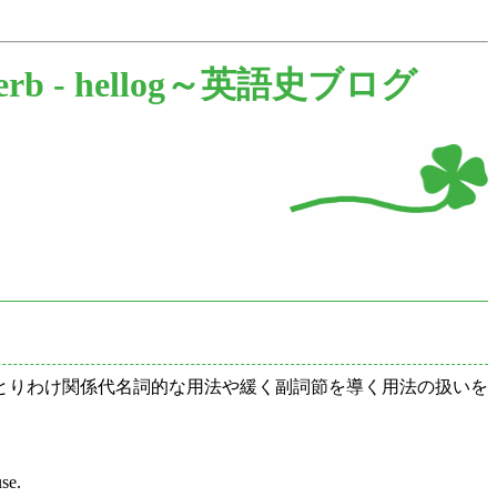
erb -
hellog～英語史ブログ
紹介している．とりわけ関係代名詞的な用法や緩く副詞節を導く用法の扱いを
use.