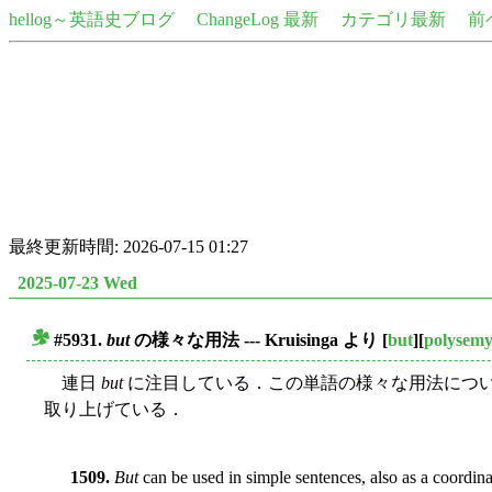
hellog～英語史ブログ
ChangeLog 最新
カテゴリ最新
前
最終更新時間: 2026-07-15 01:27
2025-07-23 Wed
#5931.
but
の様々な用法 --- Kruisinga より
[
but
][
polysem
■
連日
but
に注目している．この単語の様々な用法について．Kru
取り上げている．
1509.
But
can be used in simple sentences, also as a coordina