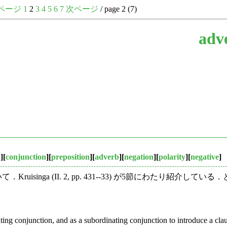
ページ
1
2
3
4
5
6
7
次ページ
/ page 2 (7)
adv
y
][
conjunction
][
preposition
][
adverb
][
negation
][
polarity
][
negative
]
isinga (II. 2, pp. 431--33) が5節にわたり
ting conjunction, and as a subordinating conjunction to introduce a cla