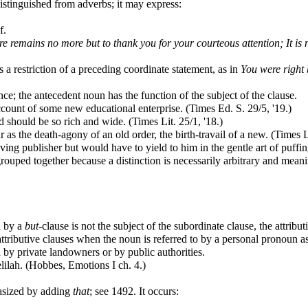
distinguished from adverbs; it may express:
f.
e remains no more but to thank you for your courteous attention; It is n
a restriction of a preceding coordinate statement, as in
You were right 
e; the antecedent noun has the function of the subject of the clause.
unt of some new educational enterprise. (Times Ed. S. 29/5, '19.)
should be so rich and wide. (Times Lit. 25/1, '18.)
 the death-agony of an old order, the birth-travail of a new. (Times Li
 publisher but would have to yield to him in the gentle art of puffing.
ped together because a distinction is necessarily arbitrary and meaning
d by a
but
-clause is not the subject of the subordinate clause, the attribut
ttributive clauses when the noun is referred to by a personal pronoun as 
d by private landowners or by public authorities.
lilah. (Hobbes, Emotions I ch. 4.)
asized by adding
that
; see 1492. It occurs: