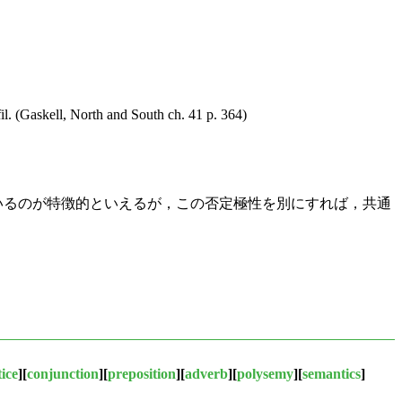
fil. (Gaskell, North and South ch. 41 p. 364)
いるのが特徴的といえるが，この否定極性を別にすれば，共通
ice
][
conjunction
][
preposition
][
adverb
][
polysemy
][
semantics
]