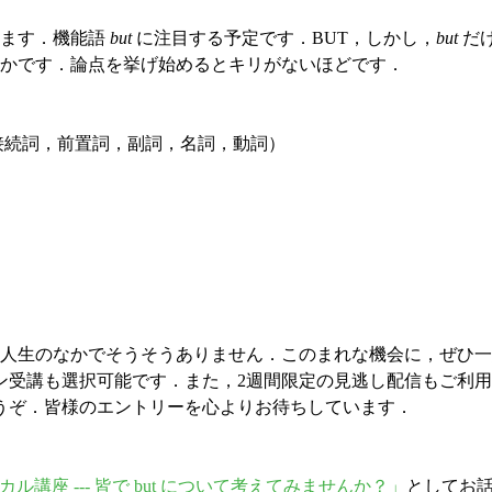
ります．機能語
but
に注目する予定です．BUT，しかし，
but
だ
豊かです．論点を挙げ始めるとキリがないほどです．
接続詞，前置詞，副詞，名詞，動詞）
人生のなかでそうそうありません．このまれな機会に，ぜひ一
受講も選択可能です．また，2週間限定の見逃し配信もご利用
うぞ．皆様のエントリーを心よりお待ちしています．
の朝カル講座 --- 皆で but について考えてみませんか？」
としてお