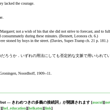
y lacked the courage.
me.
garet; not a wish of his that she did not strive to forecast, and to ful
ed consummately during these minutes. (Bennett, Leonora ch. 6.)
e stoned by boys in the street. (Davies, Super-Tramp ch. 21 p. 181.)
のだろうか．いずれの用法にしても否定的な文脈で用いられて
. Groningen, Noordhoff, 1909--11.
「but --- きわめつきの多義の接続詞」が開講されます
[
asacul
][
not
y
][
hel_education
][
helkatsu
][
link
]