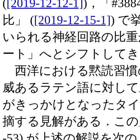
(
[2019-12-12-1]
)，「#38
比」 (
[2019-12-15-1]
) 
いられる神経回路の比重
ート」へとシフトしてき
西洋における黙読習慣
威あるラテン語に対して土着語 
がきっかけとなったタイ
摘する見解がある．この見解
-53) が上述の解説を