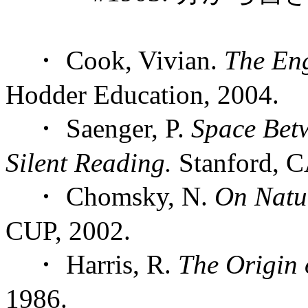
・ Cook, Vivian.
The Eng
Hodder Education, 2004.
・ Saenger, P.
Space Bet
Silent Reading.
Stanford, C
・ Chomsky, N.
On Natu
CUP, 2002.
・ Harris, R.
The Origin 
1986.