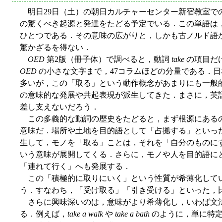
明日29日（土）の朝日カルチャーセンター新宿教室で
の驚くべき起源と発達をたどる予定でいる．この単語は
ひとつである．その意味の広がりと，しかも古ノルド語
驚かざるを得ない．
OED
第2版（冊子体）で調べると，動詞
take
の項目だけで
OED
の小さな文字まで，47コラムほどの分量である．
多いが，この「取る」という動作概念があまりにも一般
の意味的な発展や共起表現が派生してきた．まさに，英語語彙の
差し支えないだろう．
この多義的な動詞の歴史をたどると，まず根源にある
意味だ．場所や土地を目的語として「占拠する」といっ
生して，モノを「取る」ことは，それを「自分のものに
いう意味が展開してくる．さらに，モノや人を目的語に
「連れて行く」へも発展する．
この「積極的に取りにいく」という性質が希薄化して
う．すなわち，「受け取る」「引き受ける」といった，
さらに興味深いのは，意味がより希薄化し，いわば文法
る．例えば，
take a walk
や
take a bath
のように，単に特