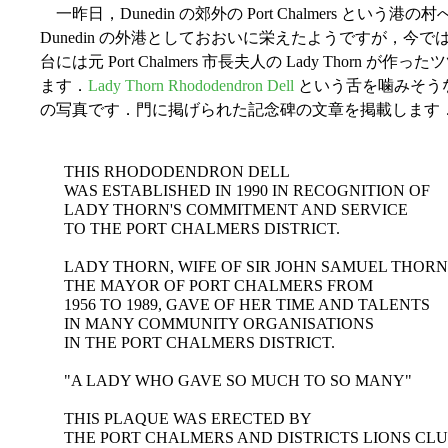
一昨日，Dunedin の郊外の Port Chalmers と
Dunedin の外港としておおいに栄えたようですが，
台には元 Port Chalmers 市長夫人の Lady Thor
ます．
Lady Thorn Rhododendron Dell
という舌を噛みそう
の写真です．門に掲げられた記念碑の文章を掲載します
THIS RHODODENDRON DELL
WAS ESTABLISHED IN 1990 IN RECOGNITION OF
LADY THORN'S COMMITMENT AND SERVICE
TO THE PORT CHALMERS DISTRICT.
LADY THORN, WIFE OF SIR JOHN SAMUEL THORN
THE MAYOR OF PORT CHALMERS FROM
1956 TO 1989, GAVE OF HER TIME AND TALENTS
IN MANY COMMUNITY ORGANISATIONS
IN THE PORT CHALMERS DISTRICT.
"A LADY WHO GAVE SO MUCH TO SO MANY"
THIS PLAQUE WAS ERECTED BY
THE PORT CHALMERS AND DISTRICTS LIONS CLU