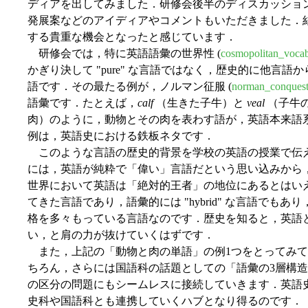
ディアを出してみました．研修会後半のディスカッショ
発展案などのアイディアやコメントもいただきました．
する貴重な機会となったと感じています．
研修会では，特に英語語彙の世界性 (
cosmopolitan_vocab
かぎり決して "pure" な言語ではなく，歴史的に他言語から
語です．その最たる例が，ノルマン征服 (
norman_conques
語彙です．たとえば，
calf
（生きた子牛）と
veal
（子牛
肉）のように，動物とその肉を表わす語が，英語本来語
例は，英語史における鉄板ネタです．
このような言語の歴史的背景を学校の英語の授業で伝え
には，英語が純粋で「偉い」言語だという思い込みから
世界において英語は「絶対的王者」の地位にあるとはい
てきた言語であり，語彙的には "hybrid" な言語でも
格を多々もっている言語なのです．歴史を知ると，英語
い，と肩の力が抜けていくはずです．
また，上記の「動物と肉の単語」の例1つをとってみて
ちろん，さらには国語科の話題としての「語彙の3層構
の区分の問題にもシームレスに接続していきます．英語
史科や国語科とも連携していくハブとなり得るのです．