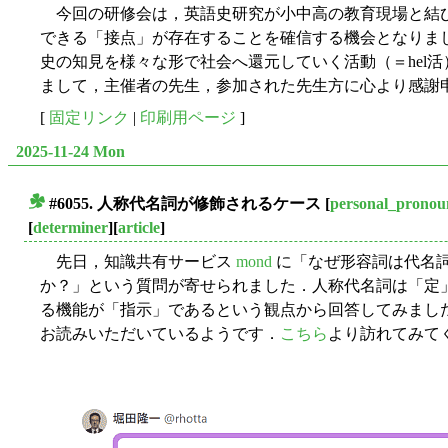
今回の研修会は，英語史研究が小中高の教育現場と結
できる「接点」が存在することを確信する機会となりま
史の知見を様々な形で社会へ還元していく活動（＝hel
まして，主催者の先生，参加された先生方に心より感謝
[
固定リンク
|
印刷用ページ
]
2025-11-24 Mon
#6055. 人称代名詞が修飾されるケース
[
personal_pronou
■
[
determiner
][
article
]
先日，知識共有サービス
mond
に「なぜ形容詞は代名詞 (sh
か？」という質問が寄せられました．人称代名詞は「定」
る機能が「指示」であるという観点から回答してみまし
お読みいただいているようです．
こちら
より訪れてみて