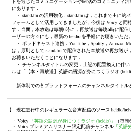
トを通じたコミュニケーションやhel活のコミュニティ活動
にあります．
・ stand.fm の活用強化．stand.fm は，これま
フォームとして活用してきましたが，今後は Voicy 
す．当面，本放送は毎朝6時に，再放送は毎晩6時に配信してい
ーザーの方々にも，最新の heldio を手軽にお聴きいた
・ ポッドキャスト連携．YouTube，Spotify，Amazon Mu
は，原則として stand.fm で配信された本放送や再
お聴きいただくことになります．
・ チャンネルタイトルの変更．上記の配置換えに伴い，V
ルは「【本・再放送】英語の語源が身につくラジオ (held
新体制での各プラットフォームのチャンネルタイトル
【 現在進行中のレギュラーな音声配信のソース heldio/hel
・ Voicy
「英語の語源が身につくラジオ (heldio)」
（毎朝
・ Voicy プレミアムリスナー限定配信チャンネル
「英語史の