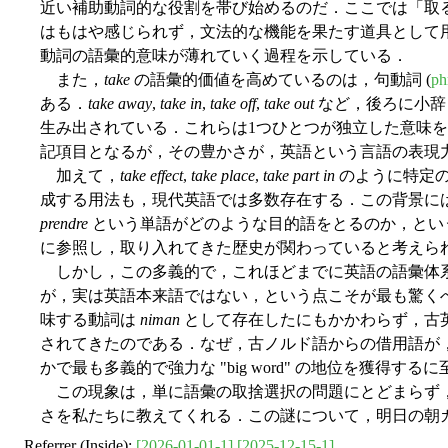
近い補助動詞的な役割を帯び始めるのだ．ここでは「取
はもはや感じられず，文法的な機能を果たす道具として
動詞の語彙的意味が薄れていく過程を示している．
また，
take
の語彙的価値を高めているのは，句動詞 (
ph
ある．
take away
,
take in
,
take off
,
take out
など，後ろに小辞 
生み出されている．これらは1つひとつが独立した意味
記項目となるが，その豊かさが，英語という言語の表現
加えて，
take effect
,
take place
,
take part in
のように特定の
成する用法も，現代英語では多数存在する．この背景に
prendre
という単語がどのような目的語をとるのか，とい
に参照し，取り入れてきた歴史が関わっていると考えら
しかし，この多義的で，これほどまでに英語の語彙体
が，実は英語本来語ではない，という点こそが最も驚く
味する動詞は
niman
として存在したにもかかわらず，古
されてきたのである．なぜ，古ノルド語からの借用語が
かで最も多義的で強力な "big word" の地位を獲得する
この現象は，単に語彙の取捨選択の問題にとどまらず
さを私たちに教えてくれる．この謎について，明日の朝
Referrer (Inside):
[2026-01-01-1]
[2025-12-15-1]