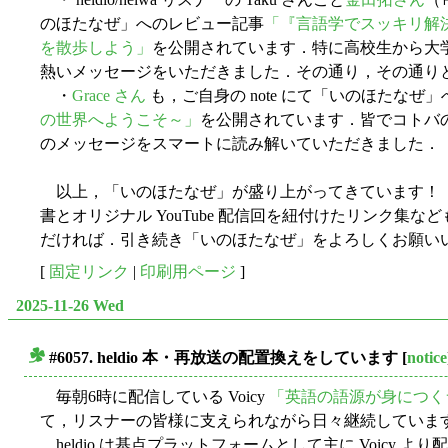
のほたなぜ」へのレビュー記事
「『言語学でスッキリ解
を散歩しよう」
を公開されています．特に高校生から大
熱いメッセージをいただきました．その通り，その通り
・
Grace さん
も，ご自身の note にて「いのほたなぜ
の世界へようこそ～」
を公開されています．皆でコトバ
のメッセージをスマートに読み解いていただきました．
以上，「いのほたなぜ」が盛り上がってきています
書とオリジナル YouTube 配信回を紐付けたリンク集
だければ．引き続き「いのほたなぜ」をよろしくお願い
[
固定リンク
|
印刷用ページ
]
2025-11-26 Wed
#6057. heldio 本・再放送の配置換えをしています
[
notice
■
毎朝6時に配信している Voicy
「英語の語源が身につくラジオ
て，リスナーの皆様に支えられながら日々継続していま
heldio は基点プラットフォームとして主に Voicy