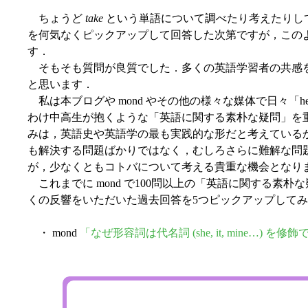
ちょうど
take
という単語について調べたり考えたりし
を何気なくピックアップして回答した次第ですが，この
す．
そもそも質問が良質でした．多くの英語学習者の共感
と思います．
私は本ブログや mond やその他の様々な媒体で日々「hel
わけ中高生が抱くような「英語に関する素朴な疑問」を
みは，英語史や英語学の最も実践的な形だと考えている
も解決する問題ばかりではなく，むしろさらに難解な問
が，少なくともコトバについて考える貴重な機会となり
これまでに mond で100問以上の「英語に関する素
くの反響をいただいた過去回答を5つピックアップして
・ mond
「なぜ形容詞は代名詞 (she, it, mine…)