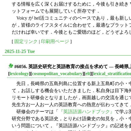
する情報を広く深くお届けするために，今後も引き続き V
ットフォームでも展開していく所存です．
Voicy が hel活コミュニティのベースであり，最も
が，皆様のライフスタイルに合わせて，最適なプラットフォー
だければ幸いです．今後ともご愛聴のほど，どうぞよろ
[
固定リンク
|
印刷用ページ
]
2025-11-25 Tue
#6056. 英語史研究と英語教育の接点を求めて --- 長崎
■
[
lexicology
][
cosmopolitan_vocabulary
][
elt
][
lexical_stratificatio
先日，長崎県の五島列島に位置する新上五島町の小・
て，お話しする機会をいただきました．私自身は目下海外
リモート研修会となりましたが，画面越しの交流を通じ
先生方お一人お一人の英語教育への熱意が伝わってきて
研修会のテーマは「
『英語語源ハンドブック』
で学ぶ
研究分野である英語史，とりわけ語彙史の知見を，小・
いう問題について，『英語語源ハンドブック』の記述を