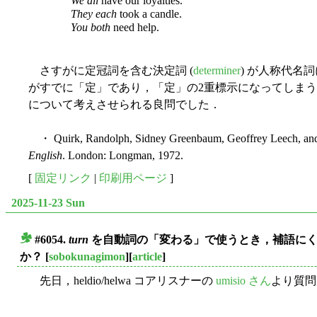
We all
have our loyalties.
They each
took a candle.
You both
need help.
さすがに定冠詞を含む決定詞 (
determiner
) が人称代名
がすでに「定」であり，「定」の2重標示になってしま
について考えさせられる良問でした．
・ Quirk, Randolph, Sidney Greenbaum, Geoffrey Leech, and
English
. London: Longman, 1972.
[
固定リンク
|
印刷用ページ
]
2025-11-23 Sun
#6054.
turn
を自動詞の「変わる」で使うとき，補語にく
■
か？
[
sobokunagimon
][
article
]
先日，heldio/helwa コアリスナーの
umisio さん
より質問