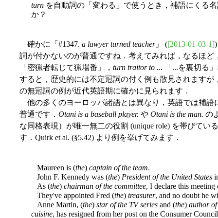
turn
を自動詞の「変わる」で使うとき，補語にくる名
か？
確かに「#1347.
a lawyer turned teacher
」 (
[2013-01-03-1]
詞が付かないのが普通ですね．考えてみれば，なるほど
「密猟者転じて猟場番」，
turn traitor to ...
「...を裏切
すると，歴史的には不定冠詞の付く例も散見されますが
の無冠詞の例が近代英語期に確かに見られます．
他の多くのヨーロッパ諸語とは異なり，英語では補語
普通です．
Otani is a baseball player.
や
Otani is the man.
の
な同格表現）が唯一無二の役割 (unique role) を帯
す．Quirk et al. (§5.42) より例を挙げてみます．
Maureen is (
the
)
captain of the team
.
John F. Kennedy was (
the
)
President of the United States
i
As (
the
)
chairman of the committee
, I declare this meeting
They've appointed Fred (
the
)
treasurer
, and no doubt he w
Anne Martin, (
the
)
star of the TV series
and (
the
)
author of
cuisine
, has resigned from her post on the Consumer Council