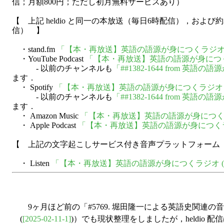
信；月額800円；ただし初月無料サービスあり）
【 上記 heldio と同一の本放送（毎日6時配信），および約3
信） 】
・stand.fm
「【本・再放送】英語の語源が身につくラジオ (he
・YouTube Podcast
「【本・再放送】英語の語源が身につくラジオ
- 以前のチャンネルも
「##1382-1644 from 英語の
ます．
・ Spotify
「【本・再放送】英語の語源が身につくラジオ (he
- 以前のチャンネルも
「##1382-1644 from 英語の
ます．
・ Amazon Music
「【本・再放送】英語の語源が身につくラジオ
・ Apple Podcast
「【本・再放送】英語の語源が身につくラジオ 
【 上記の文字起こしサービス付き音声プラットフォーム
・ Listen
「【本・再放送】英語の語源が身につくラジオ (hel
9ヶ月ほど前の「#5769. 堀田隆一による英語史関連
(
[2025-02-11-1]
)）でも現状整理をしましたが，heldio