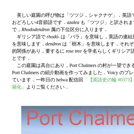
美しい庭園の呼び物は「ツツジ，シャクナゲ」．英語
おどろしい4音節語です．
azalea
も「ツツジ」と訳されま
で，
Rhododendron
属の下位区分に入ります．
ギリシア語で
rhodó
- は「バラ」を意味し，英語の連結形
を意味します．
dendron
は「樹木」を意味します．それ
的関係があり，要するに
rose tree
を学名らしくギリシア
とです．
この庭園は高台にあり，Port Chalmers の村が一望
Port Chalmers の紹介動画を作ってみました．Voicy
ています．一昨日の helwa 配信回
「【英語史の輪 #03
籍化」
よりご覧ください．