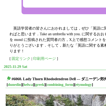
英語学習者の皆さんにおかれましては，ぜひ「英語に
ればと思います．Take an umbrella with you.
を mond に投稿された質問者の方，X上で感想コメン
りがとうございます．そして，新たな「英語に関する素
ります！
[
固定リンク
|
印刷用ページ
]
2025-11-29 Sat
#6060. Lady Thorn Rhododendron Dell --- ダニー
■
[
dunedin
][
helwa
][
greek
][
combining_form
][
etymology
]