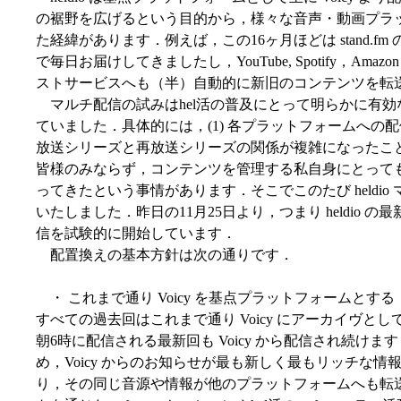
の裾野を広げるという目的から，様々な音声・動画プラ
た経緯があります．例えば，この16ヶ月ほどは stand.fm 
で毎日お届けしてきましたし，YouTube, Spotify，Amazon 
ストサービスへも（半）自動的に新旧のコンテンツを転
マルチ配信の試みはhel活の普及にとって明らかに有
ていました．具体的には，(1) 各プラットフォームへの配
放送シリーズと再放送シリーズの関係が複雑になったこ
皆様のみならず，コンテンツを管理する私自身にとって
ってきたという事情があります．そこでこのたび heldi
いたしました．昨日の11月25日より，つまり heldio の
信を試験的に開始しています．
配置換えの基本方針は次の通りです．
・ これまで通り Voicy を基点プラットフォームと
すべての過去回はこれまで通り Voicy にアーカイヴ
朝6時に配信される最新回も Voicy から配信され続け
め，Voicy からのお知らせが最も新しく最もリッチな情報
り，その同じ音源や情報が他のプラットフォームへも転