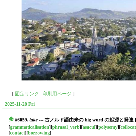
[
固定リンク
|
印刷用ページ
]
2025-11-28 Fri
#6059.
take
--- 古ノルド語由来の big word の起源と発達
■
[
grammaticalisation
][
phrasal_verb
][
asacul
][
polysemy
][
colloca
[
contact
][
borrowing
]