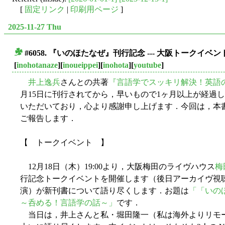
[
固定リンク
|
印刷用ページ
]
2025-11-27 Thu
#6058. 『いのほたなぜ』刊行記念 --- 大阪トークイ
■
[
inohotanaze
][
inoueippei
][
inohota
][
youtube
]
井上逸兵
さんとの共著
『言語学でスッキリ解決！英語
月15日に刊行されてから，早いもので1ヶ月以上が経過
いただいており，心より感謝申し上げます．今回は，本
ご報告します．
【 トークイベント 】
12月18日（木）19:00より，大阪梅田のライヴハウス
梅田
行記念トークイベントを開催します（後日アーカイヴ視
演）が新刊書について語り尽くします．お題は
「「いの
～呑める！言語学の話～」
です．
当日は，井上さんと私・堀田隆一（私は海外よりリモー