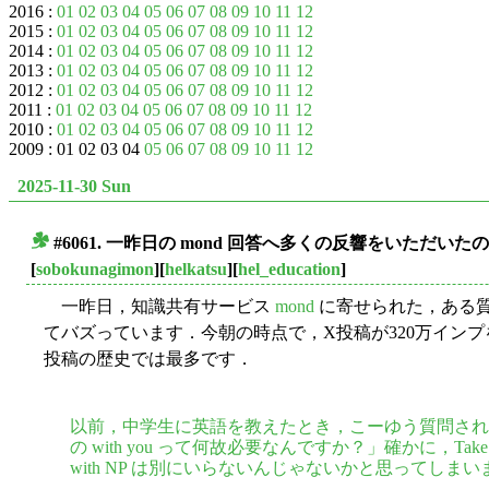
2016 :
01
02
03
04
05
06
07
08
09
10
11
12
2015 :
01
02
03
04
05
06
07
08
09
10
11
12
2014 :
01
02
03
04
05
06
07
08
09
10
11
12
2013 :
01
02
03
04
05
06
07
08
09
10
11
12
2012 :
01
02
03
04
05
06
07
08
09
10
11
12
2011 :
01
02
03
04
05
06
07
08
09
10
11
12
2010 :
01
02
03
04
05
06
07
08
09
10
11
12
2009 : 01 02 03 04
05
06
07
08
09
10
11
12
2025-11-30 Sun
#6061. 一昨日の mond 回答へ多くの反響をいただい
■
[
sobokunagimon
][
helkatsu
][
hel_education
]
一昨日，知識共有サービス
mond
に寄せられた，ある
てバズっています．今朝の時点で，X投稿が320万インプ
投稿の歴史では最多です．
以前，中学生に英語を教えたとき，こーゆう質問されました．「Take
の with you って何故必要なんですか？」確かに，Take a
with NP は別にいらないんじゃないかと思ってしまい