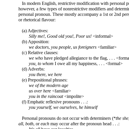
In modern English, restrictive modification with personal pr
however, a few types of nonrestrictive modifiers and determ
personal pronoun. These mostly accompany a 1st or 2nd per
or rhetorical flavour:
(a) Adjectives:
Silly me!
,
Good old you!
,
Poor us!
<informal>
(b) Apposition:
we doctors
,
you people
,
us foreigners
<familiar>
(c) Relative clauses:
we who
have pledged allegiance to the flag, . . . <form
you, to whom
I owe all my happiness, . . . <formal>
(d) Adverbs:
you there
,
we here
(e) Prepositional phrases:
we of the modern age
us over here
<familiar>
you in the raincoat
<impolite>
(f) Emphatic reflexive pronouns . . .:
you yourself
,
we ourselves
,
he himself
Personal pronouns do not occur with determiners (*
the she
all
,
both
, or
each
may occur after the pronoun head . . .: