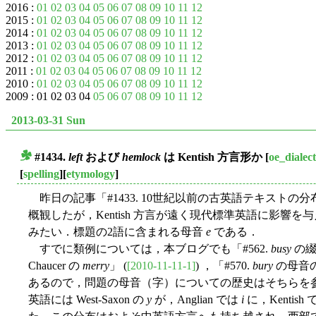
2016 :
01
02
03
04
05
06
07
08
09
10
11
12
2015 :
01
02
03
04
05
06
07
08
09
10
11
12
2014 :
01
02
03
04
05
06
07
08
09
10
11
12
2013 :
01
02
03
04
05
06
07
08
09
10
11
12
2012 :
01
02
03
04
05
06
07
08
09
10
11
12
2011 :
01
02
03
04
05
06
07
08
09
10
11
12
2010 :
01
02
03
04
05
06
07
08
09
10
11
12
2009 : 01 02 03 04
05
06
07
08
09
10
11
12
2013-03-31 Sun
#1434.
left
および
hemlock
は Kentish 方言形か
[
oe_dialect
■
[
spelling
][
etymology
]
昨日の記事「#1433. 10世紀以前の古英語テキストの分布
概観したが，Kentish 方言が遠く現代標準英語に影響
みたい．標題の2語に含まれる母音
e
である．
すでに類例については，本ブログでも「#562.
busy
の綴
Chaucer の
merry
」 (
[2010-11-11-1]
) ，「#570.
bury
の母音の
あるので，問題の母音（字）についての歴史はそちらを
英語には West-Saxon の
y
が，Anglian では
i
に，Kentish