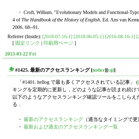
・ Croft, William. "Evolutionary Models and Functional-Typo
4 of
The Handbook of the History of English
. Ed. Ans van Keme
2006. 68--91.
Referrer (Inside):
[2018-07-16-1]
[2018-06-05-1]
[2016-08-10-1]
[
[
固定リンク
|
印刷用ページ
]
2013-03-22 Fri
#1425. 最新のアクセスランキング
[
notice
][
cgi
]
■
「#1401. hellog で最も多くアクセスされている記事」 (
キングを定期的に更新し，どのような記事が読まれ続け
以下のようなアクセスランキング確認ツールをこしらえた
る．
・
最新のアクセスランキング
（適当なタイミングで更
・
最新および過去のアクセスランキング一覧