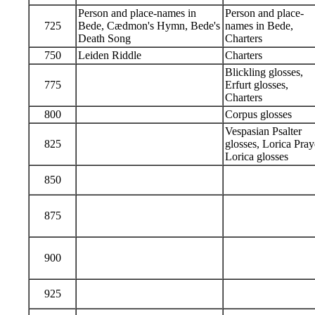
Person and place-names in
Person and place-
725
Bede, Cædmon's Hymn, Bede's
names in Bede,
Death Song
Charters
750
Leiden Riddle
Charters
Blickling glosses,
775
Erfurt glosses,
Charters
800
Corpus glosses
Vespasian Psalter
825
glosses, Lorica Pray
Lorica glosses
850
875
900
925