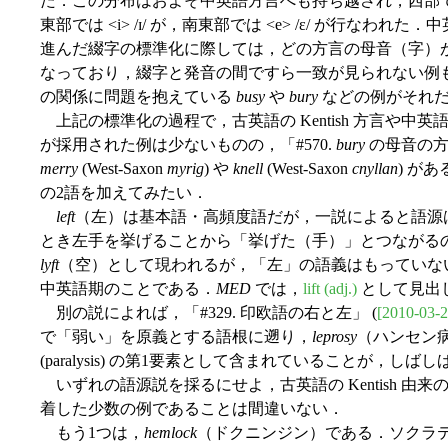
た．この分布はおよそ中英語方言へも持ち越され，西部では <
東部では <i> /ɪ/ が，南東部では <e> /ɛ/ が行な
進んだ綴字の標準化に際しては，どの方言の母音（字）
なっており，綴字と発音の間ですら一致が見られない例
の関係に問題を抱えている
busy
や
bury
などの例がそれ
上記の標準化の過程で，古英語の Kentish 方言や中英語
が採用された例は少ないものの，「#570.
bury
の母音の方
merry
(West-Saxon
myrig
) や
knell
(West-Saxon
cnyllan
) が
の2語を加えてみたい．
left
（左）は基本語・高頻度語だが，一説によると語源
とき左手を挙げることから「挙げた（手）」とつながるのではな
lyft
（空）として現われるが，「左」の語義はもっていない
中英語期のことである．
MED
では，
lift (adj.)
として見出
別の説によれば，「#329. 印欧語の右と左」 (
[2010-03-2
で「弱い」を原義とする語根に遡り，
leprosy
（ハンセン病）
(paralysis) の第1要素として含まれていることが，しば
いずれの語源説を採るにせよ，古英語の Kentish 由
着した少数の例であることは間違いない．
もう1つは，
hemlock
（ドクニンジン）である．ソクラ