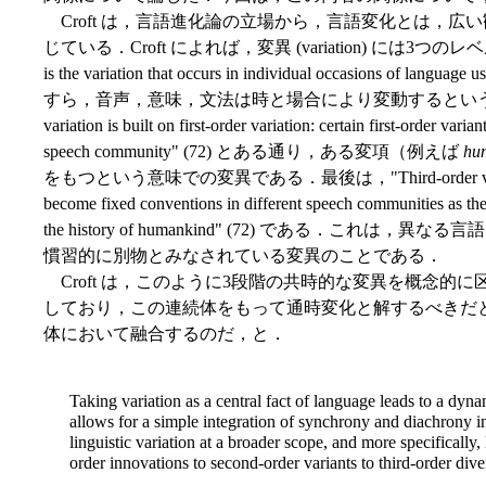
Croft は，言語進化論の立場から，言語変化とは，広
じている．Croft によれば，変異 (variation) には3つのレベルが
is the variation that occurs in individual occasions
すら，音声，意味，文法は時と場合により変動するという意味で
variation is built on first-order variation: certain first-order vari
speech community" (72) とある通り，ある変項（例えば
hun
をもつという意味での変異である．最後は，"Third-order variation is 
become fixed conventions in different speech communities as the
the history of humankind" (72) である．こ
慣習的に別物とみなされている変異のことである．
Croft は，このように3段階の共時的な変異を概念的
しており，この連続体をもって通時変化と解するべきだ
体において融合するのだ，と．
Taking variation as a central fact of language leads to a dy
allows for a simple integration of synchrony and diachrony 
linguistic variation at a broader scope, and more specifically, 
order innovations to second-order variants to third-order div