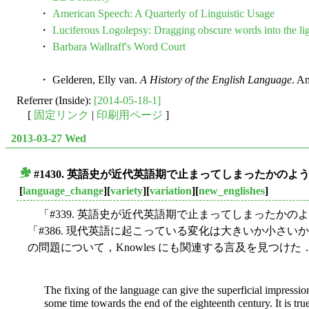
・
American Speech: A Quarterly of Linguistic Usage
・
Luciferous Logolepsy: Dragging obscure words into the lig
・
Barbara Wallraff's Word Court
・ Gelderen, Elly van.
A History of the English Language
. A
Referrer (Inside):
[2014-05-18-1]
[
固定リンク
|
印刷用ページ
]
2013-03-27 Wed
#1430. 英語史が近代英語期で止まってしまったかのように
■
[
language_change
][
variety
][
variation
][
new_englishes
]
「#339. 英語史が近代英語期で止まってしまったかのよ
「#386. 現代英語に起こっている変化は大きいか小さいか」
の問題について，Knowles にも関連する言及を見つけた
The fixing of the language can give the superficial impressio
some time towards the end of the eighteenth century. It is true