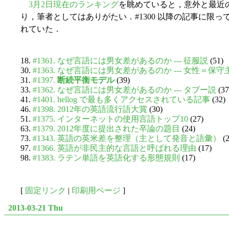
3月2日現在のランキング
を眺めていると，意外と最近
り，筆者としてはありがたい．#1300 以降の記事に限っ
れていた．
#1361. なぜ言語には男女差があるのか --- 征服説
(51)
#1363. なぜ言語には男女差があるのか --- 女性＝保
#1397.
断続平衡モデル
(39)
#1362. なぜ言語には男女差があるのか --- タブー説
(37
#1401. hellog で最も多くアクセスされている記事
(32)
#1398. 2012年の英語流行語大賞
(30)
#1375. インターネットの使用言語トップ10
(27)
#1379. 2012年度に提出された卒論の題目
(24)
#1343. 英語の英米差を整理（主として発音と語彙）
(2
#1366. 英語が非民主的な言語と呼ばれる理由
(17)
#1383. ラテン単語を英語化する形態規則
(17)
[
固定リンク
|
印刷用ページ
]
2013-03-21 Thu