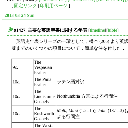
[
固定リンク
|
印刷用ページ
]
2013-03-24 Sun
#1427. 主要な英訳聖書に関する年表
[
timeline
][
bible
]
■
英語史年表シリーズの一環として，橋本 (205) より
版までのいくつかの項目について，簡単な注を付した．
The
9
c
.
Vespasian
Psalter
The Paris
ラテン語対訳
10
c
.
Psalter
The
Northumbria 方言による行間注
10
c
.
Lindisfarne
Gospels
The
Matt.
,
Mark
(1:2--15),
John
(18:1--3
10
c
.
Rushworth
よる行間注
Gospels
The West-