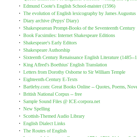
・
Edmund Coote's English School-maister (1596)
・
The evolution of English lexicography by James Augustu
・
Diary archive (Pepys' Diary)
・
Shakespearean Prompt-Books of the Seventeenth Century
・
Book Facsimiles: Internet Shakespeare Editions
・
Shakespeare's Early Editors
・
Shakespeare Authorship
・
Sixteenth Century Renaissance English Literature (1485--
・
King Aflred's Boethius' English Translation
・
Letters from Dorothy Osborne to Sir William Temple
・
Eighteenth-Century E-Texts
・
Bartleby.com: Great Books Online -- Quotes, Poems, Nove
・
British National Corpus -- free
・
Sample Sound Files @ ICE-corpora.net
・
New Spelling
・
Scottish-Themed Audio Library
・
English Dialect Links
・
The Routes of English