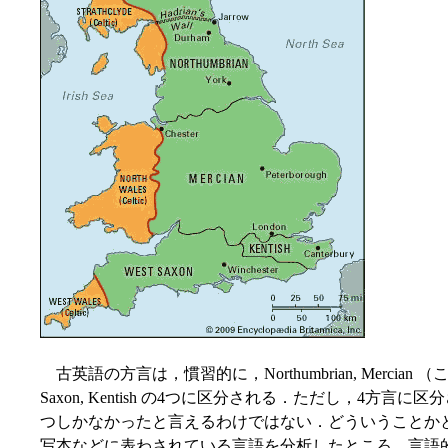
古英語の方言は，慣習的に，Northumbrian, Mercian （こ
Saxon, Kentish の4つに区分される．ただし，4方
つしかなかったと言えるわけではない．どういうことか
写本などに表わされている言語を分析したところ，言語