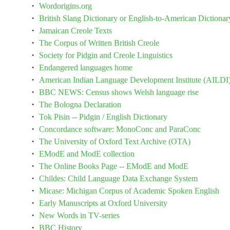
・
Wordorigins.org
・
British Slang Dictionary or English-to-American Dictionar
・
Jamaican Creole Texts
・
The Corpus of Written British Creole
・
Society for Pidgin and Creole Linguistics
・
Endangered languages home
・
American Indian Language Development Institute (AILDI
・
BBC NEWS: Census shows Welsh language rise
・
The Bologna Declaration
・
Tok Pisin -- Pidgin / English Dictionary
・
Concordance software: MonoConc and ParaConc
・
The University of Oxford Text Archive (OTA)
・
EModE and ModE collection
・
The Online Books Page -- EModE and ModE
・
Childes: Child Language Data Exchange System
・
Micase: Michigan Corpus of Academic Spoken English
・
Early Manuscripts at Oxford University
・
New Words in TV-series
・
BBC History