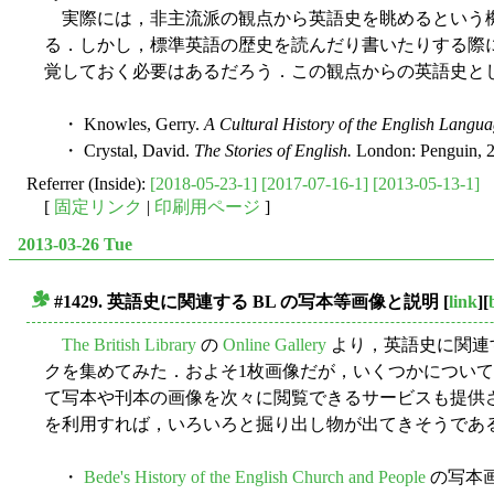
実際には，非主流派の観点から英語史を眺めるという
る．しかし，標準英語の歴史を読んだり書いたりする際
覚しておく必要はあるだろう．この観点からの英語史としては
・ Knowles, Gerry.
A Cultural History of the English Langu
・ Crystal, David.
The Stories of English.
London: Penguin, 
Referrer (Inside):
[2018-05-23-1]
[2017-07-16-1]
[2013-05-13-1]
[
固定リンク
|
印刷用ページ
]
2013-03-26 Tue
#1429. 英語史に関連する BL の写本等画像と説明
[
link
][
■
The British Library
の
Online Gallery
より，英語史に関連
クを集めてみた．およそ1枚画像だが，いくつかについ
て写本や刊本の画像を次々に閲覧できるサービスも提供
を利用すれば，いろいろと掘り出し物が出てきそうであ
・
Bede's History of the English Church and People
の写本