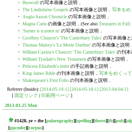
・
Beowulf
の写本画像と説明．
・
The Lindisfarne Gospels
の写本画像と説明．
写本をめ
・
Anglo-Saxon Chronicle
の写本画像と説明．
・
Magna Carta
の画像と説明．(See also
Treasures in Full
・
'Sumer is icumen in'
の写本画像と説明．
・
Geoffrey Chaucer's 'The Canterbury Tales'
の写本画像と
・
Thomas Malory's 'Le Morte Darthur'
の写本画像と説明
・
William Caxton's Chaucer: 'The Canterbury Tales'
の刊本
・
William Tyndale's New Testament
の写本画像と説明．
・
Princess Elizabeth's letter
の手記画像と説明．
・
King James Bible
の刊本画像と説明．
写本をめくって
・
Shakespeare's First Folio
の刊本画像と説明．
Referrer (Inside):
[2014-05-19-1]
[2014-05-18-1]
[2013-04-04-1]
[
固定リンク
|
印刷用ページ
]
2013-03-25 Mon
#1428.
ye
=
the
[
palaeography
][
spelling
][
thorn
][
th
][
pub
][
al
■
[
ppcmbe
][
corpus
]