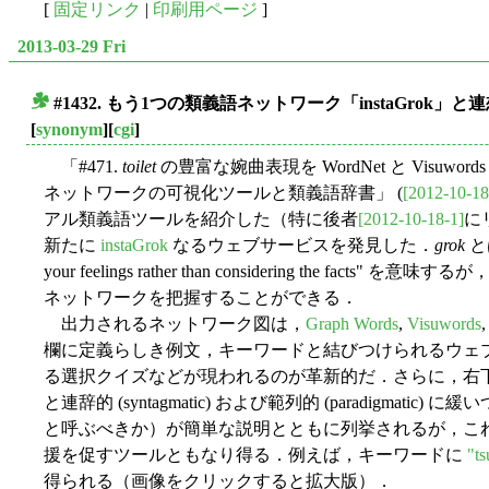
[
固定リンク
|
印刷用ページ
]
2013-03-29 Fri
#1432. もう1つの類義語ネットワーク「instaGrok」
■
[
synonym
][
cgi
]
「#471.
toilet
の豊富な婉曲表現を WordNet と Visuword
ネットワークの可視化ツールと類義語辞書」 (
[2012-10-18
アル類義語ツールを紹介した（特に後者
[2012-10-18-1]
に
新たに
instaGrok
なるウェブサービスを発見した．
grok
とは
your feelings rather than considering the facts" を意味するが
ネットワークを把握することができる．
出力されるネットワーク図は，
Graph Words
,
Visuwords
欄に定義らしき例文，キーワードと結びつけられるウェ
る選択クイズなどが現われるのが革新的だ．さらに，右下の 
と連辞的 (syntagmatic) および範列的 (paradigma
と呼ぶべきか）が簡単な説明とともに列挙されるが，こ
援を促すツールともなり得る．例えば，キーワードに
"t
得られる（画像をクリックすると拡大版）．