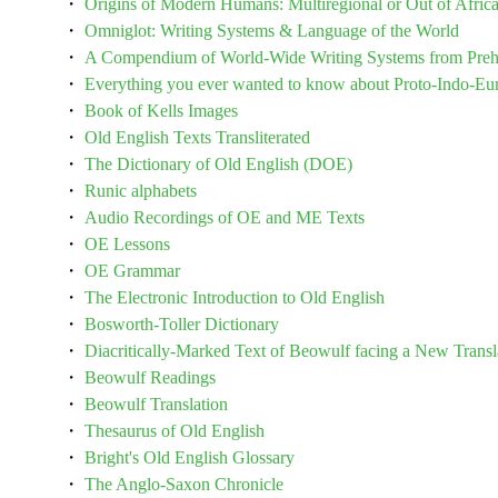
・
Origins of Modern Humans: Multiregional or Out of Afric
・
Omniglot: Writing Systems & Language of the World
・
A Compendium of World-Wide Writing Systems from Prehi
・
Everything you ever wanted to know about Proto-Indo-Eu
・
Book of Kells Images
・
Old English Texts Transliterated
・
The Dictionary of Old English (DOE)
・
Runic alphabets
・
Audio Recordings of OE and ME Texts
・
OE Lessons
・
OE Grammar
・
The Electronic Introduction to Old English
・
Bosworth-Toller Dictionary
・
Diacritically-Marked Text of Beowulf facing a New Transla
・
Beowulf Readings
・
Beowulf Translation
・
Thesaurus of Old English
・
Bright's Old English Glossary
・
The Anglo-Saxon Chronicle