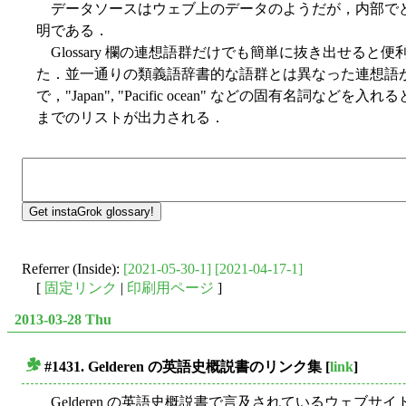
データソースはウェブ上のデータのようだが，内部で
明である．
Glossary 欄の連想語群だけでも簡単に抜き出せる
た．並一通りの類義語辞書的な語群とは異なった連想語
で，"Japan", "Pacific ocean" などの固有名詞
までのリストが出力される．
Referrer (Inside):
[2021-05-30-1]
[2021-04-17-1]
[
固定リンク
|
印刷用ページ
]
2013-03-28 Thu
#1431. Gelderen の英語史概説書のリンク集
[
link
]
■
Gelderen の英語史概説書で言及されているウェブ