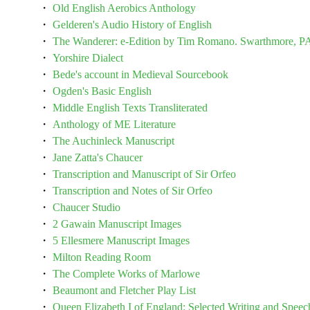
・
Old English Aerobics Anthology
・
Gelderen's Audio History of English
・
The Wanderer: e-Edition by Tim Romano. Swarthmore, P
・
Yorshire Dialect
・
Bede's account in Medieval Sourcebook
・
Ogden's Basic English
・
Middle English Texts Transliterated
・
Anthology of ME Literature
・
The Auchinleck Manuscript
・
Jane Zatta's Chaucer
・
Transcription and Manuscript of Sir Orfeo
・
Transcription and Notes of Sir Orfeo
・
Chaucer Studio
・
2 Gawain Manuscript Images
・
5 Ellesmere Manuscript Images
・
Milton Reading Room
・
The Complete Works of Marlowe
・
Beaumont and Fletcher Play List
・
Queen Elizabeth I of England: Selected Writing and Speec