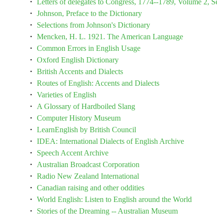
・
Letters of delegates to Congress, 1774--1789, Volume 2,
・
Johnson, Preface to the Dictionary
・
Selections from Johnson's Dictionary
・
Mencken, H. L. 1921. The American Language
・
Common Errors in English Usage
・
Oxford English Dictionary
・
British Accents and Dialects
・
Routes of English: Accents and Dialects
・
Varieties of English
・
A Glossary of Hardboiled Slang
・
Computer History Museum
・
LearnEnglish by British Council
・
IDEA: International Dialects of English Archive
・
Speech Accent Archive
・
Australian Broadcast Corporation
・
Radio New Zealand International
・
Canadian raising and other oddities
・
World English: Listen to English around the World
・
Stories of the Dreaming -- Australian Museum