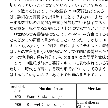
切だろうということになっている，ということである．現
ストを数えるほどで，その総語数は300万語ほどである
ば，詳細な方言特徴を掘り出すことはできない．また，
ーする数世紀の時間的な差違も関与しているはずであり
な変種を，現存する証拠により十分に復元するというこ
11世紀の古英語後期になると，West-Saxon 方言
とんどがこの変種で書かれることになった．しかし，10
キストも少なくない．実際，時代によってテキストに表
は，その方言を担う地域が政治的，文化的に優勢だった
ストの地理的，通時的分布がそのまま社会言語学的意味
では，10世紀以前の古英語テキストに表わされている言語の分布を
通りに，時代と方言による表の形で以下に示してみよう
は明示していないので，あくまで分布の参考までに．
probable
Northumbrian
Mercian
date
675
Franks Casket inscription
Epinal glosses
700
Ruthwell Cross inscription
Charters