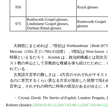
950
Royal glosses
Rushworth Gospel glosses,
Rushworth Gospel
975
Lindisfarne Gospel glosses,
glosses
Durham Ritual glosses
大雑把にまとめれば，7世紀は Northumbrian（Bede [6
Mercian（Offa 王 [?--796] の治世），9世紀は West-Saxon（A
時期といえるだろう．Kentish は，政治的権威とは別
スト教の本山として宗教的な権威を保ち続けたために，
れている．
古英語方言学の難しさは，4方言のそれぞれがテキスト
るのに苦労するくらい異なる方言が混在した状態で現わ
言学は，それぞれの時代に特有の状況があるがゆえに，
・ Crystal, David.
The Stories of English.
London: Penguin, 
Referrer (Inside):
[2020-03-05-1]
[2017-03-06-1]
[2017-03-04-1]
[