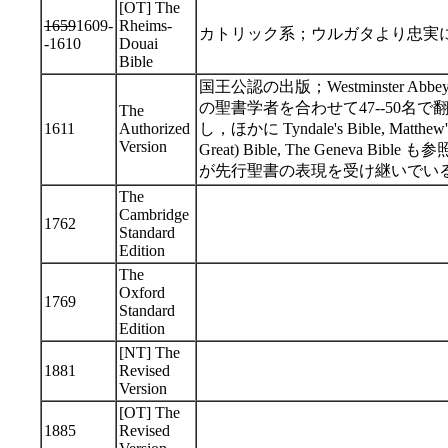
[OT] The
1659
1609-
Rheims-
カトリック系；ウルガタより忠実
-1610
Douai
Bible
国王公認の出版；Westminster Abbey の
の聖書学者を合わせて47--50名で翻訳；T
The
1611
Authorized
し，ほかに Tyndale's Bible, Matthew's Bi
Version
Great) Bible, The Geneva
が先行聖書の表現を受け継いでい
The
Cambridge
1762
Standard
Edition
The
Oxford
1769
Standard
Edition
[NT] The
1881
Revised
Version
[OT] The
1885
Revised