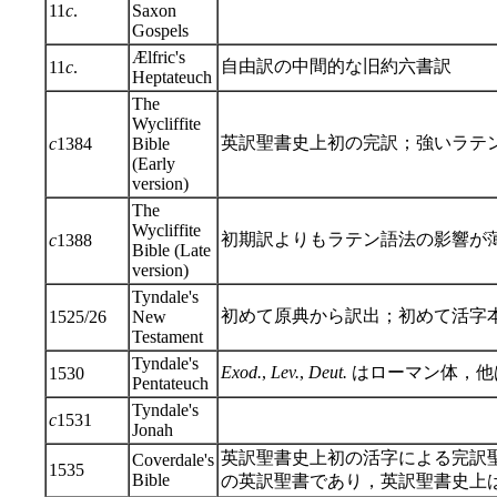
11
c
.
Saxon
Gospels
Ælfric's
自由訳の中間的な旧約六書訳
11
c
.
Heptateuch
The
Wycliffite
英訳聖書史上初の完訳；強いラテ
c
1384
Bible
(Early
version)
The
Wycliffite
初期訳よりもラテン語法の影響が
c
1388
Bible (Late
version)
Tyndale's
初めて原典から訳出；初めて活字
1525/26
New
Testament
Tyndale's
Exod.
,
Lev.
,
Deut.
はローマン体，他
1530
Pentateuch
Tyndale's
c
1531
Jonah
英訳聖書史上初の活字による完訳聖書
Coverdale's
1535
Bible
の英訳聖書であり，英訳聖書史上