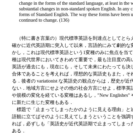
change in the forms of the standard language, at least in the
substantial changes in non-standard spoken English. In any c
forms of Standard English. The way these forms have been use
continued to change. (136)
（特に書き言葉の）現代標準英語を到達点としてとら
確かに近代英語期に突入して以来，言語的にみて劇的な
かし，これは現代標準英語という1変種のみに焦点を当
種は現代世界においてきわめて重要で，最も注目度の高
英語が過去にも，現在にも，そして未来にわたっても決
合体であることを考えれば，理想的な英語史もまた，そ
る．後者の variationist な英語史の観点からは，
ない．地域方言にせよその他の社会方言にせよ，標準英
や規模の変化を経ている変種はあるし，"New English
に新たに生じた変種もある．
標題で「止まってしまったかのように見える理由」と述べているの
語観に立てばそのように見えてしまうということを強調
れば，必ずしも「英語史が近代英語期で止まってしまっ
ある．