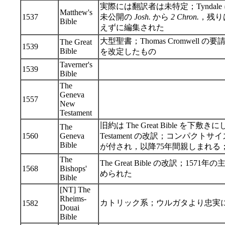
実際には翻訳者は未特定；Tyndale
Matthew's
1537
未公開の
Josh.
から
2 Chron.
，残りは
Bible
えずに編集された
大型聖書；Thomas Cromwell の要請により
The Great
1539
Bible
を改定したもの
Taverner's
1539
Bible
The
Geneva
1557
New
Testament
旧約は The Great Bible を下敷き
The
1560
Geneva
Testament の改訳；コンパク
Bible
が付され，以降75年間親しまれる；Sha
The
The Great Bible の改訳；
1568
Bishops'
められた
Bible
[NT] The
Rheims-
カトリック系；ウルガタより忠実
1582
Douai
Bible