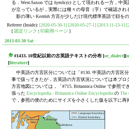
る．West-Saxon では
hymlic(e)
として現われる一方，中英
が立っているが，実際には種々の母音（字）で確認され
影の薄い Kentish 方言が少しだけ現代標準英語で顔
Referrer (Inside):
[2020-05-30-1]
[2020-05-27-1]
[2013-11-23-1]
[
[
固定リンク
|
印刷用ページ
]
2013-03-30 Sat
#1433. 10世紀以前の古英語テキストの分布
[
oe_dialect
][
m
■
[
literature
]
中英語の方言区分については「#130. 中英語の方言区分」
事で扱ってきたが，古英語の方言状況については本ブロ
方言地図については，「#715. Britannica Online で参
張った
Encyclopedia - Britannica Online Encyclopedia
の
The d
で，参照の便のためにサイズを小さくした版を以下に再