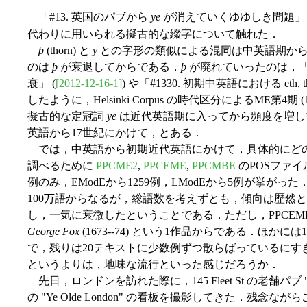
「#13. 英国のパブから
ye
が消えていくゆゆしき問題」 
代わりに用いられる擬古的な綴字について触れた．
þ
(thorn) と
y
との字形の類似による混同は中英語期から
のは
þ
が衰退してからである．
þ
が廃れていったのは，「#1329
衰」 (
[2012-12-16-1]
) や「#1330. 初期中英語における eth, th
したように，Helsinki Corpus の時代区分によるME第4期 
擬古的な定冠詞
ye
は近代英語期に入ってから頻度を増し
英語から17世紀にかけて，とある．
では，中英語から初期近代英語にかけて，具体的にど
調べるために
PPCME2
,
PPCEME
,
PPCMBE
のPOSファイル
例のみ，EModEから1259例，LModEから5例が挙がっ
100万語からなるが，総語数を考えずとも，傾向は歴然
し，一気に衰微したということである．ただし，PPCEME 
George Fox
(1673--74) という1作品からである．ほか
で，残りは20テキストに少数例ずつ散らばっているにす
というよりは，地味な流行といった感じだろうか．
先日，ロンドンを訪れた際に，145 Fleet St の老舗パブ "Ye Olde Ch
の "Ye Olde London" の看板を撮影してきた．残