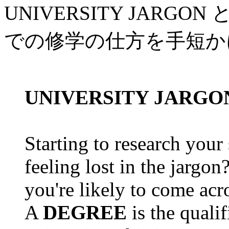
UNIVERSITY JAR
での修学の仕方を手短か
UNIVERSITY JARGO
Starting to research your
feeling lost in the jarg
you're likely to come acr
A
DEGREE
is the quali