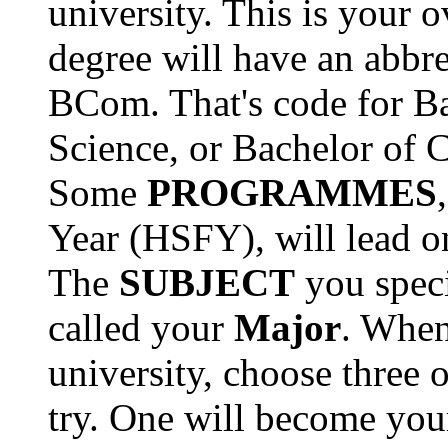
university. This is your o
degree will have an abbr
BCom. That's code for Ba
Science, or Bachelor of 
Some
PROGRAMMES
Year (HSFY), will lead o
The
SUBJECT
you speci
called your
Major
. When 
university, choose three o
try. One will become you