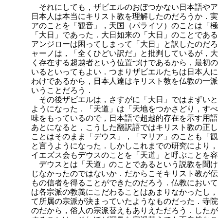
それにしても，ザビエルのおぼつかない日本語やア
日本人は本当にキリスト教を理解したのだろうか．実
アのことを「観音」，天国（パライソ）のことは「極
「大日」であった．大日如来の「大日」のことである
アンジローは困ってしまって「大日」と訳したのだろ
ャーノは，「全くひどい訳だ」と批判しているが，大
く存在する超越者という位置づけであるから，最初の
いるといってもよい．つまりザビエルたちは日本人に
わけであるから，日本人達はキリスト教を仏教の一派
いうことだろう．
その後ザビエルは，さすがに「大日」ではまずいと
ようになった．「天道」は「天地をつかさどり，すべ
味をもっているので，日本語で超越的存在を示す用語
あとになると，こうした翻訳語
ではキリスト教の正し
ことはそのまま「デウス」，「マリア」のことも「観
と言うようになった．しかしこれまでの研究により，
イエズス会もデウスのことを「天道」と呼ぶことを容
デウスとは「天道」のことであるという説教を聞け
じなかったのではないか．だからこそキリスト教が伝
もの信者を得ることができたのだろう．仏教において
は各宗派の教義にこだわることはあまりなかったし，
て所属の宗派が決まっていたようなものだった．寺院
のだから，俗人の宗派替えもありえただろう．したが