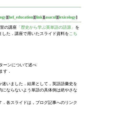
ogy
][
hel_education
][
link
][
asacul
][
lexicology
]
教室の講座
「歴史から学ぶ英単語の語源」
を
ました．講座で用いたスライド資料を
こち
ターンについて述べ
ます．
か迷いました．結果として，英語語彙史を
的にならないよう単語の具体例は絶やさな
す．各スライドは，ブログ記事へのリンク