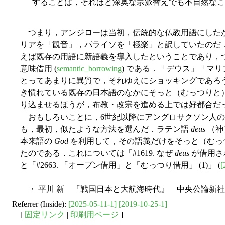
することは，それほど深奥な宗派替えでも不自然なこ
つまり，アンジローは当初，伝統的な仏教用語にした
リアを「観音」，パライソを「極楽」と訳していたのだ
えば既存の用語に新語義を導入したということであり，
意味借用 (
semantic_borrowing
) である．「デウス」「マ
とってあまりに異質で，それゆえにショッキングであろ
き慣れている既存の日本語のなかにそっと（むっつりと
り込ませるほうが，布教・改宗を進める上では好都合だ
おもしろいことに，6世紀以降にアングロサクソン人の
も，最初，似たような方法を選んだ．ラテン語
deus
（神
本来語の
God
を利用して，その語義だけをそっと（むっ
たのである．これについては「#1619. なぜ
deus
が借用さ
と「#2663. 「オープン借用」と「むっつり借用」 (1)」 (
[
・ 平川 新 『戦国日本と大航海時代』 中央公論新社〈
Referrer (Inside):
[2025-05-11-1]
[2019-10-25-1]
[
固定リンク
|
印刷用ページ
]