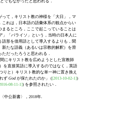
とでもなかったと思われる．
がって，キリスト教の神様を「大日」，マ
．これは，日本語の語彙体系の観点からい
つまるところ，ここで起こっていることは
リア」「パライソ」という，当時の日本人に
う語形を借用語として導入するよりも，聞
）新たな語義（あるいは宗教的解釈）を滑
っただったろうと思われる．
間にキリスト教を広めようとした宣教師
）を直接英語に導入するのではなく，英語
つりと）キリスト教的な単一神に置き換え
れず
God
が保たれたのか」 (
[2013-10-02-1]
)
2016-08-11-1]
) を参照されたい．
中公新書〉，2018年.