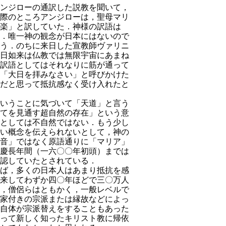
ンジローの通訳した説教を聞いて，
際のところアンジローは，聖母マリ
楽」と訳していた．神様の訳語は
．唯一神の観念が日本にはないので
う．のちに来日した宣教師ヴァリニ
日如来は仏教では無限宇宙にあまね
訳語としてはそれなりに筋が通って
「大日を拝みなさい」と呼びかけた
だと思って抵抗感なく受け入れたと
いうことに気づいて「天道」と言う
てを見通す超自然の存在」という意
としては不自然ではない．もう少し
い概念を伝えられないとして，神の
音」ではなく原語通りに「マリア」
慶長年間（一六〇〇年初頭）までは
認していたとされている．
ば，多くの日本人はあまり抵抗を感
来してわずか四〇年ほどで三〇万人
，僧侶らはともかく，一般レベルで
家付きの宗派または縁故などによっ
自体が宗派替えをすることもあった
って新しく知ったキリスト教に帰依