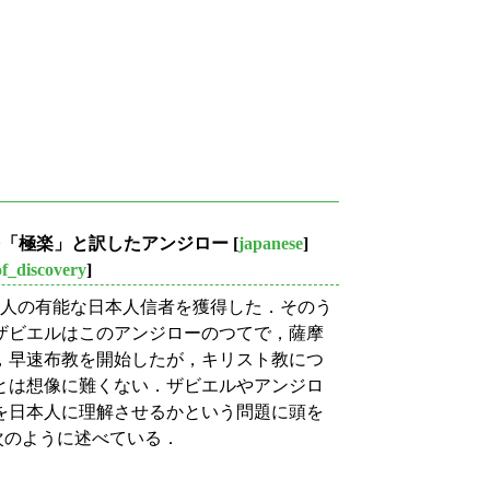
ソを「極楽」と訳したアンジロー
[
japanese
]
f_discovery
]
3人の有能な日本人信者を獲得した．そのう
ザビエルはこのアンジローのつてで，薩摩
，早速布教を開始したが，キリスト教につ
とは想像に難くない．ザビエルやアンジロ
を日本人に理解させるかという問題に頭を
 が次のように述べている．