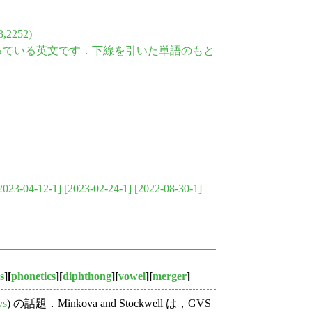
2252)
となっている英文です．下線を引いた単語のもと
2023-04-12-1]
[2023-02-24-1]
[2022-08-30-1]
s
][
phonetics
][
diphthong
][
vowel
][
merger
]
vs
) の話題．Minkova and Stockwell は，GVS