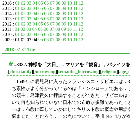
2016 :
01
02
03
04
05
06
07
08
09
10
11
12
2015 :
01
02
03
04
05
06
07
08
09
10
11
12
2014 :
01
02
03
04
05
06
07
08
09
10
11
12
2013 :
01
02
03
04
05
06
07
08
09
10
11
12
2012 :
01
02
03
04
05
06
07
08
09
10
11
12
2011 :
01
02
03
04
05
06
07
08
09
10
11
12
2010 :
01
02
03
04
05
06
07
08
09
10
11
12
2009 : 01 02 03 04
05
06
07
08
09
10
11
12
2018-07-31 Tue
#3382. 神様を「大日」，マリアを「観音」，パライ
■
[
christianity
][
borrowing
][
semantic_borrowing
][
religion
][
age_o
1549年に鹿児島に入ったフランシスコ・ザビエルは，
ち素性がよく分かっているのは「アンジロー」である．
の領主，島津貴久に拝謁することができた．ザビエルは
いて何も知られていない日本での布教が多難であったこ
ーは，布教に際していかにしてキリスト教の概念や用語
悩ませたことだろう．この点について，平川 (46--47)