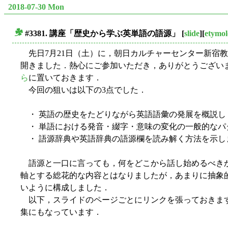
2018-07-30 Mon
#3381. 講座「歴史から学ぶ英単語の語源」
[
slide
][
etymol
■
先日7月21日（土）に，朝日カルチャーセンター新宿
開きました．熱心にご参加いただき，ありがとうござい
ら
に置いておきます．
今回の狙いは以下の3点でした．
・ 英語の歴史をたどりながら英語語彙の発展を概説し
・ 単語における発音・綴字・意味の変化の一般的なパ
・ 語源辞典や英語辞典の語源欄を読み解く方法を示し
語源と一口に言っても，何をどこから話し始めるべき
軸とする総花的な内容とはなりましたが，あまりに抽象
いように構成しました．
以下，スライドのページごとにリンクを張っておきま
集にもなっています．