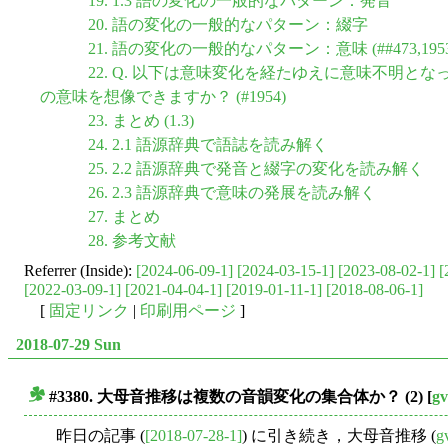
19. 1.3 語の変化の一般的なパターン：発音
20. 語の変化の一般的なパターン：綴字
21. 語の変化の一般的なパターン：意味 (##473,1953,
22. Q. 以下は意味変化を経たゆえに意味不明
の意味を想像できますか？ (#1954)
23. まとめ (1.3)
24. 2.1 語源辞典で語誌を読み解く
25. 2.2 語源辞典で発音と綴字の変化を読み解く
26. 2.3 語源辞典で意味の発展を読み解く
27. まとめ
28. 参考文献
Referrer (Inside):
[2024-06-09-1]
[2024-03-15-1]
[2023-08-02-1]
[
[2022-03-09-1]
[2021-04-04-1]
[2019-01-11-1]
[2018-08-06-1]
[
固定リンク
|
印刷用ページ
]
2018-07-29 Sun
#3380. 大母音推移は複数の音韻変化の集合体か？ (2)
[
gv
■
昨日の記事 (
[2018-07-28-1]
) に引き続き，大母音推移 (
g