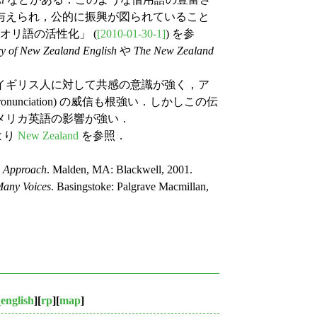
を与えられ，公的に振興が図られていること
オリ語の活性化」 (
[2010-01-30-1]
) を参
ry of New Zealand English
や
The New Zealand
イギリス人に対して共感の意識が強く，ア
onunciation) の威信も根強い．しかしこの伝
メリカ英語の影響が強い．
より
New Zealand
を参照．
ic Approach
. Malden, MA: Blackwell, 2001.
Many Voices
. Basingstoke: Palgrave Macmillan,
_english
][
rp
][
map
]