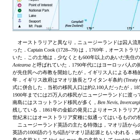
オーストラリアと異なり，ニュージーランドは囚人流
った．Captain Cook (1728--79) は，1769年
いた．この土地は，少なくとも600年以上のあいだ先住のマオ
Aotearoa
と呼ばれていた．1790年代にはヨーロッパ人の
が先住民への布教を開始したが，イギリス人による本格的な
年，イギリス政府はマオリ族長とワイタンギ条約 (Treaty of
式に併合した．当初の移民人口は約2,100人だったが，185
1900年までには25万人の移民がニュージーランドに渡っ
南島にはスコットランド移民が多く，
Ben Nevis
,
Invercargi
残している．1861年の金鉱の発見によりオーストラリ
世紀末にはオーストラリア変種に似通ってはいるものの
ニュージーランド英語の主たる特徴は，マオリ語から
英語の1000語のうち6語がマオリ語起源ともいわれる．
鳥の名前として
kiwi
,
tui
,
moa
, 魚の名前として
tarakihi
,
mok