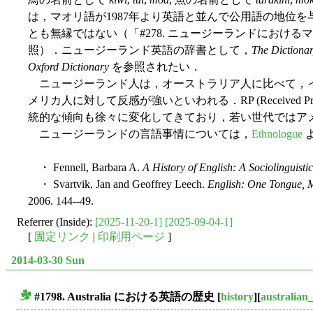
は，マオリ語が1987年より英語と並んで公用語の地位
とも無縁ではない（「#278. ニュージーランドにおけるマ
照）．ニュージーランド英語の辞書として，
The Dictiona
Oxford Dictionary
を参照されたい．
ニュージーランド人は，オーストラリア人に比べて，
メリカ人に対して反感が強いといわれる．RP (Received Pr
統的な傾向も徐々に変化してきており，若い世代ではア
ニュージーランドの言語事情については，
Ethnologue
・ Fennell, Barbara A.
A History of English: A Sociolinguist
・ Svartvik, Jan and Geoffrey Leech.
English: One Tongue, 
2006. 144--49.
Referrer (Inside):
[2025-11-20-1]
[2025-09-04-1]
[
固定リンク
|
印刷用ページ
]
2014-03-30 Sun
#1798. Australia における英語の歴史
[
history
][
australian
■