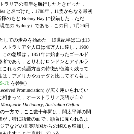
トラリアの海岸を航行したときだった．
ales と名づけた．1788年，11隻からなる最初
 船長の指揮のもと Botany Bay に投錨した．ただ
（現在の Sydney）である．この日，1月26日
としての歩みを始めた．19世紀半ばには13
ストラリア全人口は40万人に達し，1900
．この急増は，1851年に始まったゴールド
身者であり，とりわけロンドンとアイルラ
はこれらの英語方言の特徴が色濃く残って
性は，アメリカやカナダと比してすら著し
9-1]
) を参照）．
ed Pronunciation) が広く用いられてい
と相まって，オーストラリア英語が自立
,
Macquarie Dictionary
,
Australian Oxford
の一方で，ここ数十年間は，間太平洋の関
響が，特に語彙の面で，顕著に見られるよ
アジアなどの非英語国からの移民も増加し，
生み出すことに貢献している．