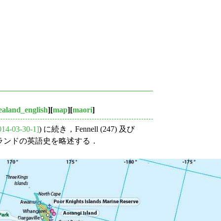
aland_english
][
map
][
maori
]
014-03-30-1]
) に続き，Fennell (247) 及び
はニュージーランドの英語史を略述する．