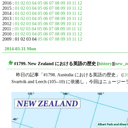
2016 :
01
02
03
04
05
06
07
08
09
10
11
12
2015 :
01
02
03
04
05
06
07
08
09
10
11
12
2014 :
01
02
03
04
05
06
07
08
09
10
11
12
2013 :
01
02
03
04
05
06
07
08
09
10
11
12
2012 :
01
02
03
04
05
06
07
08
09
10
11
12
2011 :
01
02
03
04
05
06
07
08
09
10
11
12
2010 :
01
02
03
04
05
06
07
08
09
10
11
12
2009 : 01 02 03 04
05
06
07
08
09
10
11
12
2014-03-31 Mon
#1799. New Zealand における英語の歴史
[
history
][
new_ze
■
昨日の記事「#1798. Australia における英語の歴史」 (
[2
Svartvik and Leech (105--10) に依拠し，今回