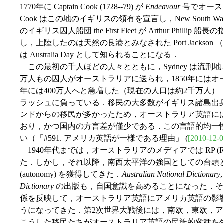
1770年に Captain Cook (1728--79) が
Endeavour
号でオース
Cook はこの地のイギリスの領有を宣言し，New South W
のイギリス囚人船団 the First Fleet が Arthur Phillip
し，上陸したのは天然の良港とみなされた Port Jackson 
は Australia Day として知られることになる．
この最初の千人ほどの人々とともに，Sydney は流刑地
万人もの囚人がオーストラリアに送られ，1850年にはオー
年には400万人へと急増した（現在の人口は約2千万人）
ラッシュに負っている．移民の大多数がイギリス諸島出
ンドからの移民が多かったため，オーストラリア英語に
おり，かつ国内の方言差が僅少である．この言語的均一
い（「#591. アメリカ英語が一様である理由」 (
[2010-12-0
1940年代までは，オーストラリアのメディアでは RP (Receiv
た．しかし，それ以降，南西太平洋の強国としての台頭
(autonomy) を獲得してきた．
Australian National Dictionary
Dictionary
の出版も，自国意識を高めることになった．そ
係を反映して，オーストラリア英語にアメリカ英語の影
うになってきた．第2次世界大戦後には，南欧，東欧，
こうした移民たちがオーストラリア英語の民族的変種を