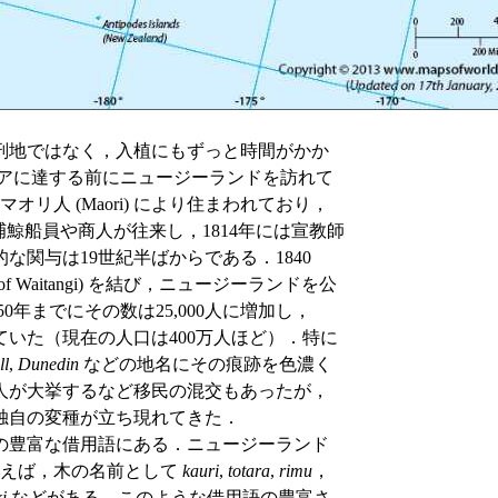
刑地ではなく，入植にもずっと時間がかか
，オーストラリアに達する前にニュージーランドを訪れて
リ人 (Maori) により住まわれており，
捕鯨船員や商人が往来し，1814年には宣教師
関与は19世紀半ばからである．1840
 Waitangi) を結び，ニュージーランドを公
0年までにその数は25,000人に増加し，
ていた（現在の人口は400万人ほど）．特に
ll
,
Dunedin
などの地名にその痕跡を色濃く
ア人が大挙するなど移民の混交もあったが，
独自の変種が立ち現れてきた．
の豊富な借用語にある．ニュージーランド
例えば，木の名前として
kauri
,
totara
,
rimu
，
i
などがある．このような借用語の豊富さ