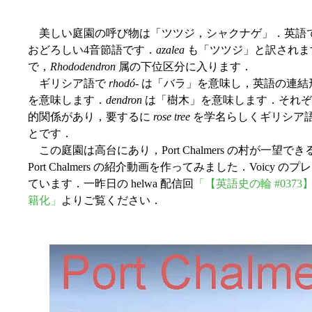
美しい庭園の呼び物は「ツツジ，シャクナゲ」．英語
おどろしい4音節語です．
azalea
も「ツツジ」と訳されま
で，
Rhododendron
属の下位区分に入ります．
ギリシア語で
rhodó
- は「バラ」を意味し，英語の連結形
を意味します．
dendron
は「樹木」を意味します．それ
的関係があり，要するに
rose tree
を学名らしくギリシア
とです．
この庭園は高台にあり，Port Chalmers の村が一望
Port Chalmers の紹介動画を作ってみました．Voicy
ています．一昨日の helwa 配信回
「【英語史の輪 #03
籍化」
よりご覧ください．