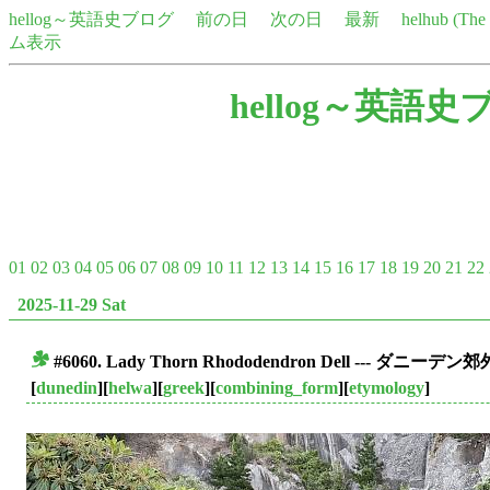
hellog～英語史ブログ
前の日
次の日
最新
helhub (Th
ム表示
hellog～英語史
01
02
03
04
05
06
07
08
09
10
11
12
13
14
15
16
17
18
19
20
21
22
2025-11-29 Sat
#6060. Lady Thorn Rhododendron Dell --- ダニー
■
[
dunedin
][
helwa
][
greek
][
combining_form
][
etymology
]