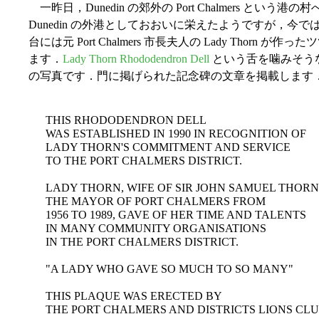
一昨日，Dunedin の郊外の Port Chalmers と
Dunedin の外港としておおいに栄えたようですが，
台には元 Port Chalmers 市長夫人の Lady Thor
ます．
Lady Thorn Rhododendron Dell
という舌を噛みそう
の写真です．門に掲げられた記念碑の文章を掲載します
THIS RHODODENDRON DELL
WAS ESTABLISHED IN 1990 IN RECOGNITION OF
LADY THORN'S COMMITMENT AND SERVICE
TO THE PORT CHALMERS DISTRICT.
LADY THORN, WIFE OF SIR JOHN SAMUEL THORN
THE MAYOR OF PORT CHALMERS FROM
1956 TO 1989, GAVE OF HER TIME AND TALENTS
IN MANY COMMUNITY ORGANISATIONS
IN THE PORT CHALMERS DISTRICT.
"A LADY WHO GAVE SO MUCH TO SO MANY"
THIS PLAQUE WAS ERECTED BY
THE PORT CHALMERS AND DISTRICTS LIONS CLU