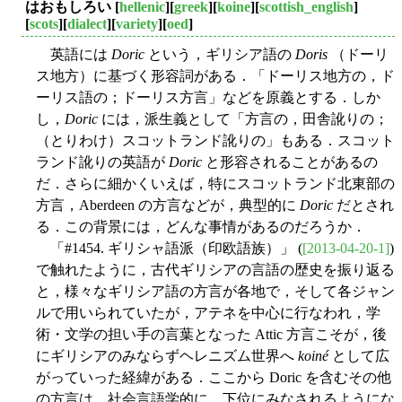
はおもしろい
[
hellenic
][
greek
][
koine
][
scottish_english
]
[
scots
][
dialect
][
variety
][
oed
]
英語には
Doric
という，ギリシア語の
Doris
（ドーリ
ス地方）に基づく形容詞がある．「ドーリス地方の，ド
ーリス語の；ドーリス方言」などを原義とする．しか
し，
Doric
には，派生義として「方言の，田舎訛りの；
（とりわけ）スコットランド訛りの」もある．スコット
ランド訛りの英語が
Doric
と形容されることがあるの
だ．さらに細かくいえば，特にスコットランド北東部の
方言，Aberdeen の方言などが，典型的に
Doric
だとされ
る．この背景には，どんな事情があるのだろうか．
「#1454. ギリシャ語派（印欧語族）」 (
[2013-04-20-1]
)
で触れたように，古代ギリシアの言語の歴史を振り返る
と，様々なギリシア語の方言が各地で，そして各ジャン
ルで用いられていたが，アテネを中心に行なわれ，学
術・文学の担い手の言葉となった Attic 方言こそが，後
にギリシアのみならずヘレニズム世界へ
koiné
として広
がっていった経緯がある．ここから Doric を含むその他
の方言は，社会言語学的に，下位にみなされるようにな