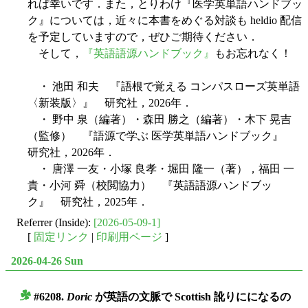
れば幸いです．また，とりわけ『医学英単語ハンドブッ
ク』については，近々に本書をめぐる対談も heldio 配信
を予定していますので，ぜひご期待ください．
そして，
『英語語源ハンドブック』
もお忘れなく！
・ 池田 和夫 『語根で覚える コンパスローズ英単語
〈新装版〉』 研究社，2026年．
・ 野中 泉（編著）・森田 勝之（編著）・木下 晃吉
（監修） 『語源で学ぶ 医学英単語ハンドブック』
研究社，2026年．
・ 唐澤 一友・小塚 良孝・堀田 隆一（著），福田 一
貴・小河 舜（校閲協力） 『英語語源ハンドブッ
ク』 研究社，2025年．
Referrer (Inside):
[2026-05-09-1]
[
固定リンク
|
印刷用ページ
]
2026-04-26 Sun
#6208.
Doric
が英語の文脈で Scottish 訛りにになるの
■