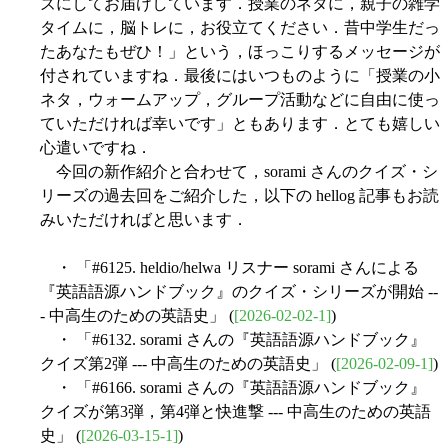
ズにしてお届けしています．授業のネタに，親子の雑学
タイムに，脳トレに，お役立てください．昔中学生だっ
たあなたもぜひ！」という，ほっこりするメッセージが
付されていますね．最後にはいつものように「授業の小
ネタ，ウォームアップ，グループ活動などに自由に使っ
ていただければ幸いです」ともあります．とても嬉しい
心遣いですね．
今回の新作紹介と合わせて，sorami さんのクイズ・シ
リーズの過去回をご紹介した，以下の hellog 記事もお読
みいただければと思います．
・ 「#6125. heldio/helwa リスナー sorami さんによる
『英語語源ハンドブック』のクイズ・シリーズが開始 --
- 中高生のための英語史」 (
[2026-02-02-1]
)
・ 「#6132. sorami さんの『英語語源ハンドブック』
クイズ第2弾 --- 中高生のための英語史」 (
[2026-02-09-1]
)
・ 「#6166. sorami さんの『英語語源ハンドブック』
クイズが第3弾，第4弾と快進撃 --- 中高生のための英語
史」 (
[2026-03-15-1]
)