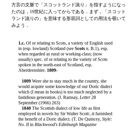
方言の文脈で「スコットランド訛り」を指すようになっ
たのは，19世紀に入ってからである．まず，「スコット
ランド訛りの」を意味する形容詞としての用法を覗いて
みよう．
1.c.
Of or relating to Scots, a variety of English used
in (esp. lowland) Scotland (see
Scots
n. B.1), esp.
when regarded as rural or working-class; (now
usually) spec. of or relating to the variety of Scots
spoken in the north-east of Scotland, esp.
Aberdeenshire.
1809-
1809
Were she to stay much in the country, she
would acquire some knowledge of our Doric dialect
which (I mean in books) is too much neglected by a
fastidious generation. (J. Ramsay,
Letter
28
September (1966) 263)
1840
The Scottish dialect of low life as first
employed in novels by Sir Walter Scott:..it furnished
the benefit of a Doric dialect. (T. De Quincey,
Style:
No. II
in
Blackwood's Edinburgh Magazine