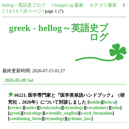
hellog～英語史ブログ
ChangeLog 最新
カテゴリ最新
1
2
3
4
5
6
7
次ページ
/ page 1 (7)
greek -
hellog～英語史ブ
ログ
最終更新時間: 2026-07-15 01:27
2026-05-09 Sat
#6221. 医学専門家と『医学英単語ハンドブック』（研
■
究社，2026年）について対談しました
[
heldio
][
helwa
]
[
review
][
notice
][
kenkyusha
][
etymology
][
vocabulary
][
latin
]
[
greek
][
lexicology
][
scientific_english
][
word_formation
]
[
combining_form
][
etymology
][
grimms_law
]