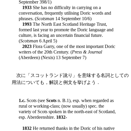
September 398/1)
1933
She has no difficulty in carrying on a
conversation, frequently utilising Doric words and
phrases. (
Scotsman
14 September 10/6)
1993
The North East Scotland Heritage Trust,
formed last year to promote the Doric language and
culture, is facing an uncertain financial future.
(
Scotsman
6 April 5)
2023
Flora Garry, one of the most important Doric
writers of the 20th Century. (
Press & Journal
(Aberdeen) (Nexis) 13 September 7)
次に「スコットランド訛り」を意味する名詞としての
用法についても，解説と例文を挙げよう．
1.c.
Scots (see
Scots
n. B.1), esp. when regarded as
rural or working-class; (now usually) spec. the
variety of Scots spoken in the north-east of Scotland,
esp. Aberdeenshire.
1832-
1832
He returned thanks in the Doric of his native