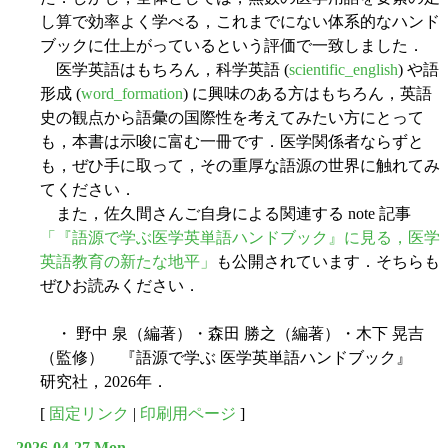
し算で効率よく学べる，これまでにない体系的なハンド
ブックに仕上がっているという評価で一致しました．
医学英語はもちろん，科学英語 (
scientific_english
) や語
形成 (
word_formation
) に興味のある方はもちろん，英語
史の観点から語彙の国際性を考えてみたい方にとって
も，本書は示唆に富む一冊です．医学関係者ならずと
も，ぜひ手に取って，その重厚な語源の世界に触れてみ
てください．
また，佐久間さんご自身による関連する note 記事
「『語源で学ぶ医学英単語ハンドブック』に見る，医学
英語教育の新たな地平」
も公開されています．そちらも
ぜひお読みください．
・ 野中 泉（編著）・森田 勝之（編著）・木下 晃吉
（監修） 『語源で学ぶ 医学英単語ハンドブック』
研究社，2026年．
[
固定リンク
|
印刷用ページ
]
2026-04-27 Mon