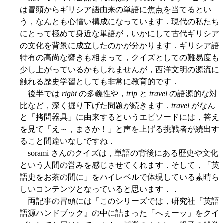
は冒頭からギリシア語由来の単語に焦点を当てるとい
う，なんとも心憎い構成になっています．現代の私たち
にとって極めて身近な単語が，いかにして古代ギリシア
の文化を背景に成立したのかが分かります．ギリシア語
特有の高尚な響きも相まって，クイズとしての難易度も
少し上がっているかもしれませんが，西洋文明の源流に
触れる歴史学習としても非常に教育的です．
後半では
right
の多義性や，
trip
と
travel
の語源的な対
比など，深く掘り下げた問題が続きます．
travel
がなん
と「拷問器具」に由来するというエピソードには，答え
を見て「え～，まさか！」と声を上げる挑戦者が続出す
ること間違いなしですね．
sorami さんのクイズは，単語の背後にある歴史や文化
という人間の営みを感じさせてくれます．そして，「英
語史をお茶の間に」をハイレベルで体現している素晴ら
しいコンテンツとなっていると思います．．
両記事の冒頭には「このシリーズでは，研究社『英語
語源ハンドブック』の中に詰まった「へぇーッ」をクイ