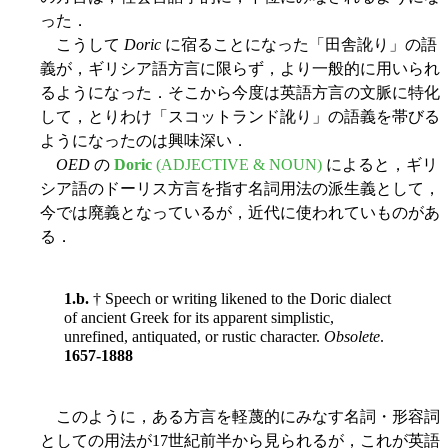
った．
こうして
Doric
に宿ることになった「田舎訛り」の語
義が，ギリシア語方言に限らず，より一般的に用いられ
るようになった．そこから今度は英語方言の文脈に特化
して，とりわけ「スコットランド訛り」の語義を帯びる
ようになったのは興味深い．
OED
の
Doric
(ADJECTIVE & NOUN)
によると，ギリ
シア語のドーリス方言を指す名詞用法の派生義として，
今では廃義となっているが，近代に使われていものがあ
る．
1.b.
† Speech or writing likened to the Doric dialect
of ancient Greek for its apparent simplistic,
unrefined, antiquated, or rustic character.
Obsolete
.
1657-1888
このように，ある方言を軽蔑的にみなす名詞・形容詞
としての用法が17世紀前半から見られるが，これが英語