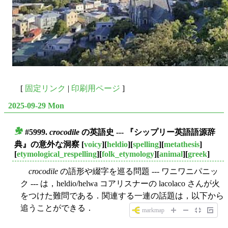
[
固定リンク
|
印刷用ページ
]
2025-09-29 Mon
#5999.
crocodile
の英語史 --- 『シップリー英語語源辞
■
典』の意外な洞察
[
voicy
][
heldio
][
spelling
][
metathesis
]
[
etymological_respelling
][
folk_etymology
][
animal
][
greek
]
crocodile
の語形や綴字を巡る問題 --- ワニワニパニッ
ク --- は，heldio/helwa コアリスナーの lacolaco さんが火
をつけた難問である．関連する一連の話題は，以下から
追うことができる．
markmap