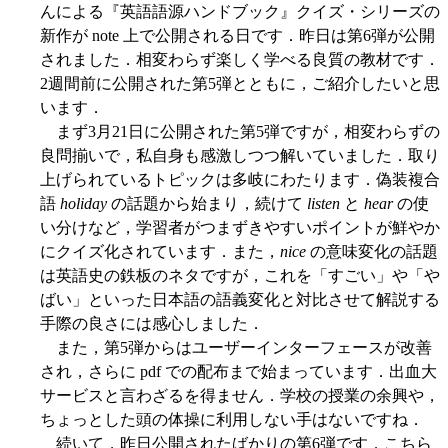
んによる『英語語源ハンドブック』クイズ・シリーズの
新作が note 上で公開される日です．昨日は第6弾が公開
されました．相変わらず楽しく学べる良質の教材です．
2週間前に公開された第5弾とともに，ご紹介したいと思
います．
まず3月21日に公開された第5弾ですが，相変わらずの
良問揃いで，私自身も感激しつつ解いていました．取り
上げられているトピックは多岐にわたります．偽装複合
語
holiday
の話題から始まり，続けて
listen
と
hear
の使
い分けなど，学習者がつまずきやすいポイントが鮮やか
にクイズ化されています．また，
nice
の意味変化の話題
は英語史の鉄板のネタですが，これを「すごい」や「や
ばい」といった日本語の語義変化と対比させて解説する
手際の良さには感心しました．
また，第5弾からはユーザーインターフェースが改善
され，さらに pdf での配布まで始まっています．出血大
サービスと言わざるを得ません．学校の授業の余興や，
ちょっとした頭の体操に利用しない手はないですね．
続いて，昨日公開されたばかりの第6弾です．こちら