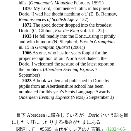
hills. (
Gentleman's Magazine
February 159/1)
1870
'My Lord,' commenced John, in his purest
Doric..'I wad hae thocht naething o't.' (E. B. Ramsay,
Reminiscences of Scottish Life
v. 127)
1872
The good doctor dropped into the broadest
Doric. (C. Gibbon,
For the King
vol. I. iii. 22)
1933
He fell readily into the Doric,..using it pithily
and with humour. (N. Shepherd,
Pass in Grampians
iii. 15 in
Grampian Quartet
(2001))
1966
As one, who has for years fought for the
proper recognition of our North-east dialect, the
Doric, I welcomed the gesture of the latest report on
the problem. (
Aberdeen Evening Express
7
September)
2023
A book written and published in Doric by
pupils from an Aberdeenshire school has been
nominated for this year's Scots Language Awards.
(
Aberdeen Evening Express
(Nexis) 5 September 3)
目下 Aberdeen に滞在しているが，
Doric
という語を目
にしたり耳にしたりする機会がたまにある．
関連して「#5505. 古代ギリシアの方言観」 (
[2024-05-