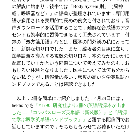
の解説に始まり，後半では「Body System 別」（脳神
経，呼吸器など）」に語彙が整理されています．専門用
語が多用される実用的で長めの例文も付されており，音
声ダウンロードを活用することで，難解な合成語のアク
セントも効率的に習得できるよう工夫されています．付
録の「処方箋用語」などは，医学の門外漢の私にとって
は，新鮮な切り口でした．また，編著者の目線に立ち，
医学語彙を導入する複数の切り口を，本のなかにいかに
配置していくかという問題について考えてみたのも，お
もしろい体験となりました．医学については何も分から
ない私ですが，情報量の多い，密度の高い医学英単語ハ
ンドブックであることは確認できました．
以上，2冊を簡単にご紹介しました．4月24日には，
heldio でも
「#1790. 研究社より2冊の英語語源本が出ま
した --- 『コンパスローズ英単語〈新装版〉』と『語源
で学ぶ医学英単語ハンドブック』」
と題する配信回でお
話ししていますので，そちらも合わせてお聴きいただけ