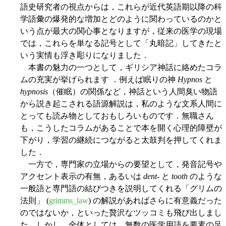
語史研究者の視点からは，これらが近代英語期以降の科
学語彙の爆発的な増加とどのように関わっているのかと
いう点が最大の関心事となりますが，従来の医学の現場
では，これらを単なる記号として「丸暗記」してきたと
いう実情も浮き彫りになりました．
本書の魅力の一つとして，ギリシア神話に絡めたコラ
ムの充実が挙げられます ．例えば眠りの神
Hypnos
と
hypnosis
（催眠）の関係など，神話という人間臭い物語
から説き起こされる語源解説は，私のような文系人間に
とっても読み物としておもしろいものです．無職さん
も，こうしたコラムがあることで本を開く心理的障壁が
下がり，学習の継続につながると太鼓判を押してくれま
した．
一方で，専門家の立場からの要望として，発音記号や
アクセント表示の有無，あるいは
dent-
と
tooth
のような
一般語と専門語の結びつきを説明してくれる「グリムの
法則」 (
grimms_law
) の解説があればさらに有意義だった
のではないか，といった贅沢なツッコミも飛び出しまし
た．しかし，全体としては，無数の医学用語を要素の足