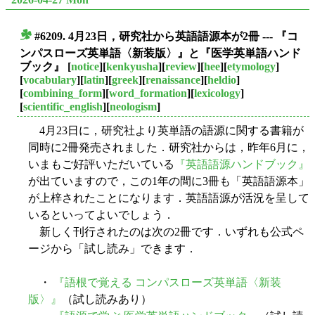
#6209. 4月23日，研究社から英語語源本が2冊 --- 『コ
■
ンパスローズ英単語〈新装版〉』と『医学英単語ハンド
ブック』
[
notice
][
kenkyusha
][
review
][
hee
][
etymology
]
[
vocabulary
][
latin
][
greek
][
renaissance
][
heldio
]
[
combining_form
][
word_formation
][
lexicology
]
[
scientific_english
][
neologism
]
4月23日に，研究社より英単語の語源に関する書籍が
同時に2冊発売されました．研究社からは，昨年6月に，
いまもご好評いただいている
『英語語源ハンドブック』
が出ていますので，この1年の間に3冊も「英語語源本」
が上梓されたことになります．英語語源が活況を呈して
いるといってよいでしょう．
新しく刊行されたのは次の2冊です．いずれも公式ペ
ージから「試し読み」できます．
・
『語根で覚える コンパスローズ英単語〈新装
版〉』
（試し読みあり）