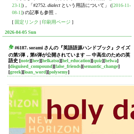
23-1]
)，「#2752.
dialect
という用語について」 (
[2016-11-
08-1]
) の記事も参照．
[
固定リンク
|
印刷用ページ
]
2026-04-05 Sun
#6187. sorami さんの『英語語源ハンドブック』クイズ
■
の第5弾，第6弾が公開されています --- 中高生のための英
語史
[
note
][
hee
][
helkatsu
][
hel_education
][
quiz
][
helwa
]
[
disguised_compound
][
false_friends
][
semantic_change
]
[
greek
][
loan_word
][
polysemy
]