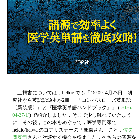
上掲書については，hellog でも「#6209. 4月23日，研
究社から英語語源本が2冊 --- 『コンパスローズ英単語
〈新装版〉』と『医学英単語ハンドブック』」 (
[2026-
04-27-1]
) で紹介しました．そこで少し触れていたよう
に，その後，この本をめぐって，医学専門家で
heldio/helwa のコアリスナーの「無職さん」こと，
佐久
間泰司
さんと対談する機会を得ました．そちらの音源を