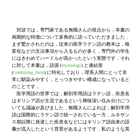
対談では，専門家である無職さんの視点から，本書の
画期的な特徴について多角的に語っていただきました．
まず驚かされたのは，従来の医学ラテン語の教本は，格
変化などの文法事項から入るものが多く，専門外の学生
にはきわめてハードルが高かったという実態です．それ
に対して本書は，語源 (
etymology
) と連結形
(
combining_form
) に特化しており，理系人間にとって非
常に馴染みやすく，とっつきやすい構成になっていると
のことです．
医学用語の世界では，解剖学用語はラテン語，疾患名
はギリシア語が主流であるという興味深い住み分けにつ
いても議論が及びました．無職さんによれば，解剖学用
語は国際的にラテン語で統一されている一方，ルネサン
ス期以降に発達した疾患名などにはギリシア語由来の語
彙が流入したという背景があるようです．私のような英