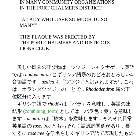
IN MANY COMMUNITY ORGANISATIONS
IN THE PORT CHALMERS DISTRICT.
"A LADY WHO GAVE SO MUCH TO SO
MANY"
THIS PLAQUE WAS ERECTED BY
THE PORT CHALMERS AND DISTRICTS
LIONS CLUB.
美しい庭園の呼び物は「ツツジ，シャクナゲ」．英語
では
rhododendron
とギリシア語系のおどろおどろしい4
音節語です．
azalea
も「ツツジ」と訳されますが，これ
は「オランダツヅジ」のことで，
Rhododendron
属の下
位区分に入ります．
ギリシア語で
rhodó
- は「バラ」を意味し，英語の連
結形 (
combining_form
) としては「バラ色；赤」を意味し
ます．
dendron
は「樹木」を意味します．それぞれ日常
英単語の
rose
,
tree
ともおそらく語源的関係があり，要
するに
rose tree
を学名らしくギリシア語で表現したもの