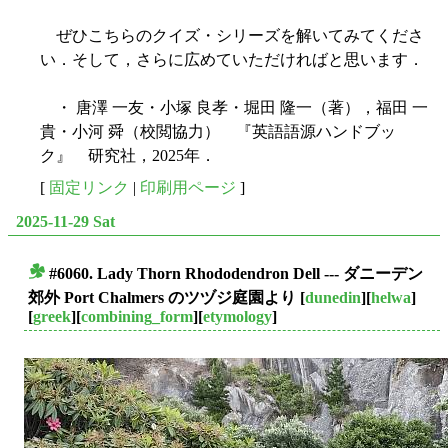
ぜひこちらのクイズ・シリーズを解いてみてくださ
い．そして，さらに広めていただければと思います．
・ 唐澤 一友・小塚 良孝・堀田 隆一（著），福田 一
貴・小河 舜（校閲協力） 『英語語源ハンドブッ
ク』 研究社，2025年．
[
固定リンク
|
印刷用ページ
]
2025-11-29 Sat
#6060. Lady Thorn Rhododendron Dell --- ダニーデン
■
郊外 Port Chalmers のツヅジ庭園より
[
dunedin
][
helwa
]
[
greek
][
combining_form
][
etymology
]