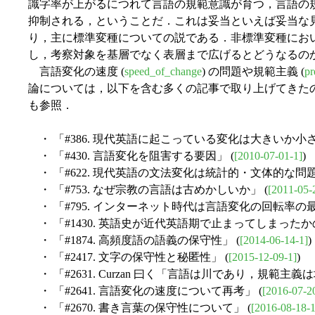
識字率が上がるにつれて言語の規範意識が育つ，言語の
抑制される，ということだ．これは妥当といえば妥当な
り，主に標準変種についての説である．非標準変種にお
し，考察対象を基層でなく表層まで広げるとどうなるの
言語変化の速度 (
speed_of_change
) の問題や規範主義 (
pr
論については，以下を含む多くの記事で取り上げてきた
も参照．
・ 「#386. 現代英語に起こっている変化は大きいか小さ
・ 「#430. 言語変化を阻害する要因」 (
[2010-07-01-1]
)
・ 「#622. 現代英語の文法変化は統計的・文体的な問題
・ 「#753. なぜ宗教の言語は古めかしいか」 (
[2011-05-
・ 「#795. インターネット時代は言語変化の回転率の最
・ 「#1430. 英語史が近代英語期で止まってしまったかの
・ 「#1874. 高頻度語の語義の保守性」 (
[2014-06-14-1]
)
・ 「#2417. 文字の保守性と秘匿性」 (
[2015-12-09-1]
)
・ 「#2631. Curzan 曰く「言語は川であり，規範主義
・ 「#2641. 言語変化の速度について再考」 (
[2016-07-2
・ 「#2670. 書き言葉の保守性について」 (
[2016-08-18-1