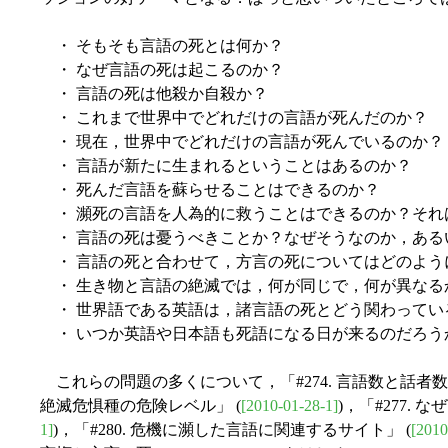
・ そもそも言語の死とは何か？
・ なぜ言語の死は起こるのか？
・ 言語の死は他殺か自殺か？
・ これまで世界中でどれだけの言語が死んだのか？
・ 現在，世界中でどれだけの言語が死んでいるのか？
・ 言語が新たに生まれるということはあるのか？
・ 死んだ言語を蘇らせることはできるのか？
・ 瀕死の言語を人為的に救うことはできるのか？それ
・ 言語の死は憂うべきことか？なぜそうなのか，ある
・ 言語の死と合わせて，方言の死についてはどのよう
・ 生き物と言語の絶滅では，何が同じで，何が異なる
・ 世界語である英語は，諸言語の死とどう関わってい
・ いつか英語や日本語も死語になる日が来るのだろう
これらの問題の多くについて，「#274. 言語数と話者数」
絶滅危惧種の危険レベル」 (
[2010-01-28-1]
)，「#277.
1]
)，「#280. 危機に瀕した言語に関連するサイト」 (
[2010