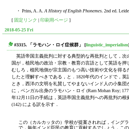
・ Prins, A. A.
A History of English Phonemes
. 2nd ed. Leid
[
固定リンク
|
印刷用ページ
]
2018-05-25 Fri
#3315. 「ラモハン・ロイ症候群」
[
linguistic_imperialism
■
英語帝国主義批判に対する典型的な再批判として，次
国が，植民地の政治・宗教・教育の言語として英語を押
むしろ，植民地側が宗主国のもつ高い技術や文化を得る
したと理解すべきである，と．1820年代のインドで，
とき，西洋の文明を礼賛してやまないインド人の小集団
に，ベンガル出身のラモハン・ロイ (Ram Mohan Roy; 17
年12月11日の手紙は，英語帝国主義批判への再批判の
(142) による訳を示す．
この（カルカッタの）学校が提案されれば，イングラ
で，毎年インド臣民の教育に貢献するでしょう．この