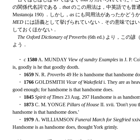
の関係代名詞である．
that
のこの用法は，中英語でも普通に
Mustanoja 190) ．しかし，
as
にも同用法があったかどう
MED
には語義として挙げられていない．その意味では
しておくほかない．
The Oxford Dictionary of Proverbs
(6th ed.) より
よう．
・
c
1580
A. MUNDAY
View of sundry Examples
in J. P. Co
is, goodly is he that goodly dooth.
・
1659
N. R.
Proverbs
49 He is handsome that handsome do
・
1766
GOLDSMITH
Vicar of Wakefield
i. They are as he
good enough; for handsome is that handsome does.
・
1845
Spirit of Times
23 Aug. 297 Handsome is as handsom
・
1873
C. M. YONGE
Pillars of House
II. xvii. 'Don't you 
handsome is that handsome does.'
・
1979
A. WILLIAMSON
Funeral March for Siegfried
xxiv
Handsome is as handsome does, thought York grimly.