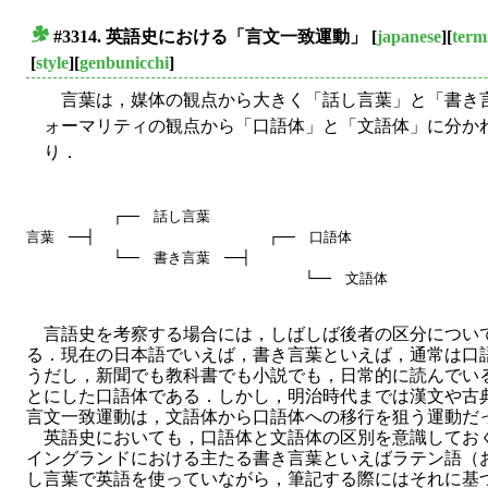
#3314. 英語史における「言文一致運動」
[
japanese
][
term
■
[
style
][
genbunicchi
]
言葉は，媒体の観点から大きく「話し言葉」と「書き
ォーマリティの観点から「口語体」と「文語体」に分かれる
り．
          ┌──　話し言葉

言葉　──┤                    ┌──　口語体

          └──　書き言葉　──┤

言語史を考察する場合には，しばしば後者の区分につい
る．現在の日本語でいえば，書き言葉といえば，通常は口
うだし，新聞でも教科書でも小説でも，日常的に読んでい
とにした口語体である．しかし，明治時代までは漢文や古
言文一致運動は，文語体から口語体への移行を狙う運動だ
英語史においても，口語体と文語体の区別を意識してお
イングランドにおける主たる書き言葉といえばラテン語（
し言葉で英語を使っていながら，筆記する際にはそれに基