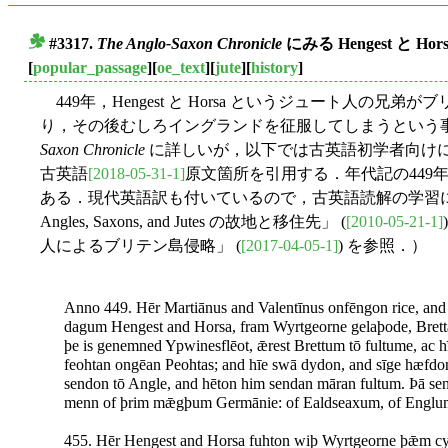
#3317.
The Anglo-Saxon Chronicle
にみる Hengest と Hors
■
[
popular_passage
][
oe_text
][
jute
][
history
]
449年，Hengest と Horsa というジュート人の
り，その後むしろイングランドを征服してしまうという
Saxon Chronicle
に詳しいが，以下では古英語初学者向けに改編され
古英語
[2018-05-31-1]
原文箇所を引用する．年代記の449年
ある．現代英語訳も付いているので，古英語読解の学習にも
Angles, Saxons, and Jutes の故地と移住先」 (
[2010-05-21-1]
人によるブリテン島侵略」 (
[2017-04-05-1]
) を参照．）
Anno 449. Hēr Martiānus and Valentīnus onfēngon rice, and 
dagum Hengest and Horsa, fram Wyrtgeorne gelaþode, Brett
þe is genemned Ypwinesflēot, ǣrest Brettum tō fultume, ac hī
feohtan ongēan Peohtas; and hīe swā dydon, and sīge hæfd
sendon tō Angle, and hēton him sendan māran fultum. Þā se
menn of þrim mǣgþum Germānie: of Ealdseaxum, of Englum
455. Hēr Hengest and Horsa fuhton wiþ Wyrtgeorne þǣm cy