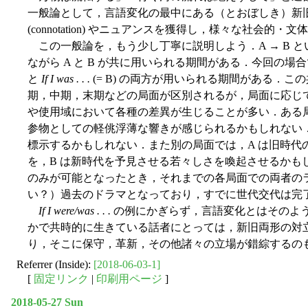
一般論として，言語変化の最中にある（とおぼしき）新
(connotation) やニュアンスを獲得し，様々な社会
この一般論を，もう少し丁寧に説明しよう．A → B 
ながら A と B が共に用いられる期間がある．今回の
と
If I was . . .
(= B) の両方が用いられる期間がある．
期，中期，末期などの局面が区別されるが，局面に応じて 
や使用域において各種の差異が生じることが多い．ある局
参物としての軽佻浮薄な響きが感じられるかもしれない．
標示するかもしれない．また別の局面では，A は旧時代
を，B は新時代を予見させる若々しさを喚起させるかもし
のみが可能となったとき，それまでの各局面での両者の
い？）過去のドラマとなっており，すでに世代交代は完
If I were/was . . .
の例にかぎらず，言語変化とはそのよ
かで共時的に生きている話者にとっては，新旧両形の対
り，そこに保守，革新，その他諸々の立場が錯綜するの
Referrer (Inside):
[2018-06-03-1]
[
固定リンク
|
印刷用ページ
]
2018-05-27 Sun