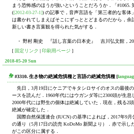
まう恐怖感のほうが強いということだろうか．「#1065
(
[2012-03-27-1]
) の記事で，音声言語を「第三者的な客
は書かれてしまえばそこにずっととどまるのだから，余
新しい書き言葉観を得られた気がする．
・ 野村 剛史 『話し言葉の日本史』 吉川弘文館，20
[
固定リンク
|
印刷用ページ
]
2018-05-20 Sun
#3310. 生き物の絶滅危惧種と言語の絶滅危惧種
[
languag
■
先日，3月19日にケニアでキタシロサイのオスの最後
ースを読んだ．1960年代にはウガンダ等に2300頭が
2000年代には野生の個体は絶滅していた．現在，残る
絶滅が確定した．
国際自然保護連合 (IUCN) の基準によれば，2017
の通り（5月17日の読売 KoDoMo 新聞より）．赤で示
がこの区分に属する．