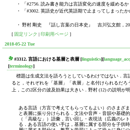
・ 「#2756. 読み書き能力は言語変化の速度を緩めるか？
・ 「#3002. 英語史が近代英語期で止まってしまったかの
・ 野村 剛史 『話し言葉の日本史』 吉川弘文館，20
[
固定リンク
|
印刷用ページ
]
2018-05-22 Tue
#3312. 言語における基層と表層
[
linguistics
][
language_acq
■
[
terminology
]
標題は生成文法を語ろうとしているわけではない．言語
ると，それぞれを「基層」「表層」と名付けられるだろ
上，この2区分の波及効果は大きい．野村 (12) の説明が
ある言語（方言で考えてもらってもよい）のさまざま
と表層に振り分けられる．文法や音声・音韻や基礎的
（「高級な」）語彙，言い回し・表現法（広義のレト
る．ある言語の使い手は，基層に属する部分を子供時
層に属する部分は，教育と学習によって徐々に身につ