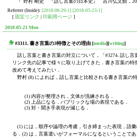
・ 野村 剛史 『話し言葉の日本史』 吉川弘文館，20
Referrer (Inside):
[2018-08-29-1]
[2018-05-23-1]
[
固定リンク
|
印刷用ページ
]
2018-05-21 Mon
#3311. 書き言葉の3特徴とその理由
[
media
][
writing
]
■
話し言葉と書き言葉の対立について，「#3274. 話し言葉と
リンク先の記事で様々に取り上げてきた．書き言葉の特
改めて考えてみたい．
野村 (8) によれば，話し言葉と比較される書き言葉の
(1) 内容が整理され，文体が洗練される．
(2) 上品になる．パブリックな場の表現である．
(3) 対・聞き手表現が減じる．
(1) には，順序や論理の考慮，引き締まった表現，語
る．(2) は，言葉遣いがフォーマルになるということであ