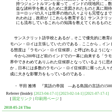
持つジェントルマンを雇って，インドの現地民に，数
益な諸科学を教えるために意図されたものと真に期待
ヨーロッパの人々は世界の他の人々よりも完璧なまで
れわれは，政府が［これらを教育する］サンスクリッ
にも流布しているこれらの知識を教えてくれるものと
サンスクリット語学校とあるが，そこで優先的に教育
モハン・ロイは主張していたのである．ここから，イン
る態度は「ラモハン・ロイ症候群」と呼ばれるようにな
今から200年ほど前のインドでの一幕に由来する「ラモ
界中できわめてありふれた症候群となっているように思
か，日本には多数のラモハン・ロイ症候群に罹った人々
成に大きな影響力をもっているのである．
・ 平田 雅博 『英語の帝国 ―ある島国の言語の1500
Referrer (Inside):
[2023-04-17-1]
[2023-02-14-1]
[2021-07-17-1]
[
固定リンク
|
印刷用ページ
]
2018-05-24 Thu