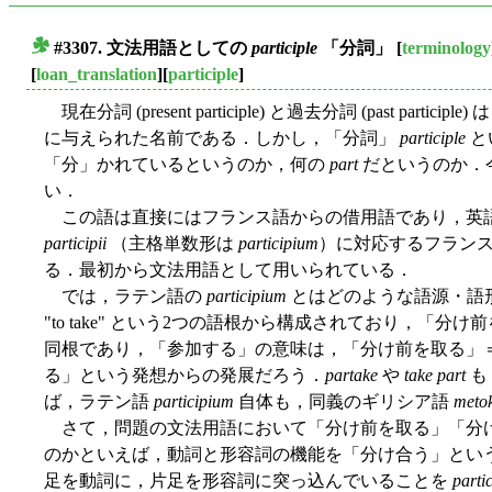
#3307. 文法用語としての
participle
「分詞」
[
terminology
■
[
loan_translation
][
participle
]
現在分詞 (present participle) と過去分詞 (past pa
に与えられた名前である．しかし，「分詞」
participle
と
「分」かれているというのか，何の
part
だというのか．
い．
この語は直接にはフランス語からの借用語であり，英語では a1
participii
（主格単数形は
participium
）に対応するフラン
る．最初から文法用語として用いられている．
では，ラテン語の
participium
とはどのような語源・語
"to take" という2つの語根から構成されており，「
同根であり，「参加する」の意味は，「分け前を取る」
る」という発想からの発展だろう．
partake
や
take part
も
ば，ラテン語
participium
自体も，同義のギリシア語
meto
さて，問題の文法用語において「分け前を取る」「分
のかといえば，動詞と形容詞の機能を「分け合う」とい
足を動詞に，片足を形容詞に突っ込んでいることを
partic