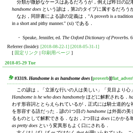
分類が微妙なケースはあるだろうが，例えば昨日の記事
handsome does
という諺は，第2のタイプに属するだろう
なお，同辞書による諺の定義は，"A proverb is a traditional saying 
in a short and pithy manner." (xi) である．
・ Speake, Jennifer, ed.
The Oxford Dictionary of Proverbs
. 
Referrer (Inside):
[2018-08-22-1]
[2018-05-31-1]
[
固定リンク
|
印刷用ページ
]
2018-05-29 Tue
#3319.
Handsome is as handsome does
[
proverb
][
flat_adver
■
この諺は，「立派な行いの人は美しい」「見目より心
Handsome is he who does handsomely
ほどに解釈される．
h
わす形容詞ととらえられているが，正式には騎士道的な
を形容する語だった．諺の1つ目の
handsome
は外面の美
るものとして解釈できる．なお，2つ目は
does
にかかる
as pretty does
という変異形もよく口にされる．
古くはしばしば
as
ではなく
that
が用いられていた．