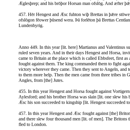
Æglesþrep; and his brōþor Horsan man ofslōg. And æfter þǣ
457. Hēr Hengest and Æsc fuhton wiþ Brettas in þǣre stōw
ofslōgon fēower þūsend wera. Þā forlēton þā Brettas Centlan
Lundenbyrig.
Anno 449. In this year [lit. here] Martianus and Valentinus su
ruled seven years. And in their days Hengest and Horsa, invit
came to Britain at the place which is called Ebbsfeet,
first as
fought against them. The king commanded them to fight agains
victory wherever they came. Then they sent to Angeln, and t
to them more help. Then the men came from three tribes in 
Angles, from [the] Jutes.
455. In this year Hengest and Horsa fought against Vortigern 
Aylesford; and his brother Horsa was slain [lit. one slew his
Æsc his son succeeded to kingship [lit. Hengest succeeded to
457. In this year Hengest and Æsc fought against [the] Briton
and there slew four thousand men [lit. of men]. The Britons 
fled to London.