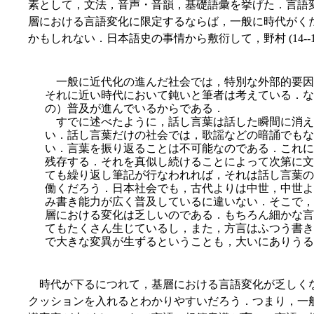
素として，文法，音声・音韻，基礎語彙を挙げた．言語
層における言語変化に限定するならば，一般に時代がく
かもしれない．日本語史の事情から敷衍して，野村 (14--
一般に近代化の進んだ社会では，特別な外部的要因
それに近い時代において鈍いと筆者は考えている．な
の）普及が進んでいるからである．
すでに述べたように，話し言葉は話した瞬間に消え
い．話し言葉だけの社会では，歌謡などの暗誦でもな
い．言葉を振り返ることは不可能なのである．これに
残存
する．それを真似し続けることによって次第に文
ても繰り返し筆記が行なわれれば，それは話し言葉の
働くだろう．日本社会でも，古代よりは中世，中世よ
み書き能力が広く普及しているに違いない．そこで，
層における変化は乏しいのである．もちろん細かな言
てもたくさん生じているし，また，方言はふつう書き
で大きな変異が生ずるということも，大いにありうる
時代が下るにつれて，基層における言語変化が乏しくな
クッションを入れるとわかりやすいだろう．つまり，一