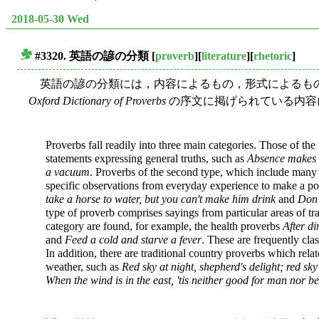
2018-05-30 Wed
#3320. 英語の諺の分類
[
proverb
][
literature
][
rhetoric
]
■
英語の諺の分類には，内容によるもの，形式によるも
Oxford Dictionary of Proverbs
の序文に掲げられている内容によ
Proverbs fall readily into three main categories. Those of the f
statements expressing general truths, such as
Absence makes 
a vacuum
. Proverbs of the second type, which include many
specific observations from everyday experience to make a poi
take a horse to water, but you can't make him drink
and
Don'
type of proverb comprises sayings from particular areas of tra
category are found, for example, the health proverbs
After di
and
Feed a cold and starve a fever
. These are frequently cla
In addition, there are traditional country proverbs which rela
weather, such as
Red sky at night, shepherd's delight; red sk
When the wind is in the east, 'tis neither good for man nor be