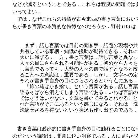
などが減るということである．これらは程度の問題では
いってよい．
では，なぜこれらの特徴が古今東西の書き言葉におい
らが書き言葉の本質的な特徴なのだろうか．野村 (10) 
まず，話し言葉では目前の聞き手，話題の現場や共
共有している事柄・知識の援助が期待できる．それにも
大いに減ずる．一方，書き言葉は，話し言葉と異なっ
人々の目にさらされる可能性がある．初めから人々を
し言葉であっても，大勢の人々の前で話すとなると改
ることへの意識は，重要である．しかし，文字への定
それが書き手自身の目にさらされるという点にある．
「旅の恥はかき捨て」という言葉がある．話し言葉
語るそばから消えてしまう言語である．いわば言語の
ではそうはいかない．文章を書いてみるとわかること
れた言語がそこにあるという感じになる．それは「洗
洗練せざるを得ないという状況も作り出すのである．
書き言葉は必然的に書き手自身の目に触れることにな
のだという議論は，非常に鋭い洞察である．人に見られ