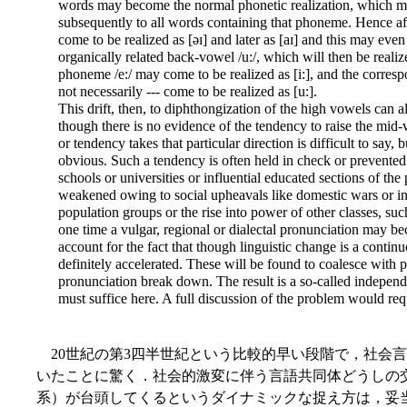
words may become the normal phonetic realization, which m
subsequently to all words containing that phoneme. Hence aft
come to be realized as [əɪ] and later as [aɪ] and this may even 
organically related back-vowel /u:/, which will then be realiz
phoneme /e:/ may come to be realized as [i:], and the corres
not necessarily --- come to be realized as [u:].
This drift, then, to diphthongization of the high vowels can 
though there is no evidence of the tendency to raise the mid-
or tendency takes that particular direction is difficult to say, 
obvious. Such a tendency is often held in check or prevented 
schools or universities or influential educated sections of the
weakened owing to social upheavals like domestic wars or in
population groups or the rise into power of other classes, s
one time a vulgar, regional or dialectal pronunciation may b
account for the fact that though linguistic change is a continu
definitely accelerated. These will be found to coalesce with 
pronunciation break down. The result is a so-called indepe
must suffice here. A full discussion of the problem would requ
20世紀の第3四半世紀という比較的早い段階で，社会
いたことに驚く．社会的激変に伴う言語共同体どうしの
系）が台頭してくるというダイナミックな捉え方は，妥