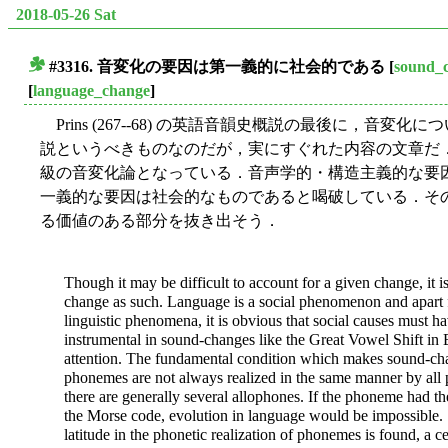
2018-05-26 Sat
#3316. 音変化の要因は第一義的に社会的である
[
sound_
■
[
language_change
]
Prins (267--68) の英語音韻史概説の最後に，音
説というべきものなのだが，実にすぐれた内容の文章だ．
級の音変化論となっている．音声学的・構造主義的な要
一義的な要因は社会的なものであると喝破している．そ
る価値のある部分を抜き出そう．
Though it may be difficult to account for a given change, it is
change as such. Language is a social phenomenon and apart f
linguistic phenomena, it is obvious that social causes must ha
instrumental in sound-changes like the Great Vowel Shift in 
attention. The fundamental condition which makes sound-chang
phonemes are not always realized in the same manner by all p
there are generally several allophones. If the phoneme had the 
the Morse code, evolution in language would be impossible. Si
latitude in the phonetic realization of phonemes is found, a c