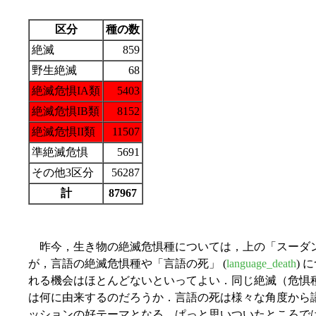
区分
種の数
絶滅
859
野生絶滅
68
絶滅危惧IA類
5403
絶滅危惧IB類
8152
絶滅危惧II類
11507
準絶滅危惧
5691
その他3区分
56287
計
87967
昨今，生き物の絶滅危惧種については，上の「スーダ
が，言語の絶滅危惧種や「言語の死」 (
language_death
)
れる機会はほとんどないといってよい．同じ絶滅（危惧
は何に由来するのだろうか．言語の死は様々な角度から
ッションの好テーマとなる．ぱっと思いついたところで