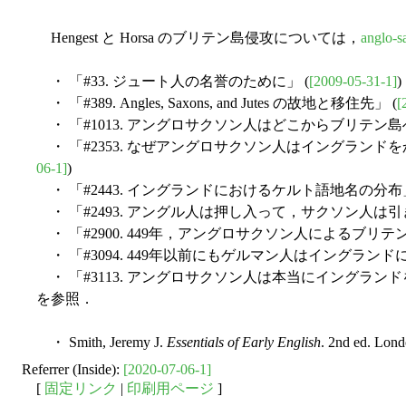
Hengest と Horsa のブリテン島侵攻については，
anglo-s
・ 「#33. ジュート人の名誉のために」 (
[2009-05-31-1]
)
・ 「#389. Angles, Saxons, and Jutes の故地と移住先」 (
[
・ 「#1013. アングロサクソン人はどこからブリテン島
・ 「#2353. なぜアングロサクソン人はイングランド
06-1]
)
・ 「#2443. イングランドにおけるケルト語地名の分布」
・ 「#2493. アングル人は押し入って，サクソン人は引
・ 「#2900. 449年，アングロサクソン人によるブリテン
・ 「#3094. 449年以前にもゲルマン人はイングランド
・ 「#3113. アングロサクソン人は本当にイングラン
を参照．
・ Smith, Jeremy J.
Essentials of Early English
. 2nd ed. Lond
Referrer (Inside):
[2020-07-06-1]
[
固定リンク
|
印刷用ページ
]