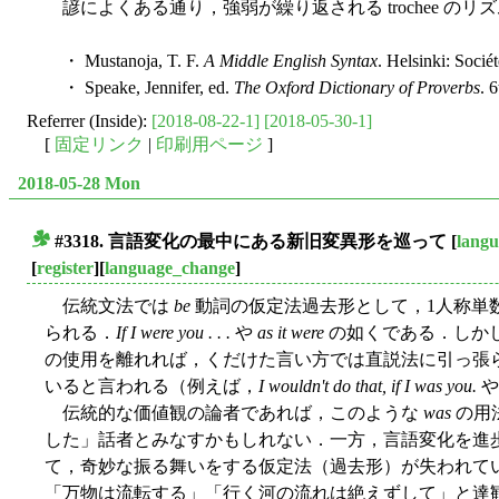
諺によくある通り，強弱が繰り返される trochee のリ
・ Mustanoja, T. F.
A Middle English Syntax
. Helsinki: Socié
・ Speake, Jennifer, ed.
The Oxford Dictionary of Proverbs
. 
Referrer (Inside):
[2018-08-22-1]
[2018-05-30-1]
[
固定リンク
|
印刷用ページ
]
2018-05-28 Mon
#3318. 言語変化の最中にある新旧変異形を巡って
[
lang
■
[
register
][
language_change
]
伝統文法では
be
動詞の仮定法過去形として，1人称単
られる．
If I were you . . .
や
as it were
の如くである．しか
の使用を離れれば，くだけた言い方では直説法に引っ張
いると言われる（例えば，
I wouldn't do that, if I was you.
伝統的な価値観の論者であれば，このような
was
の用
した」話者とみなすかもしれない．一方，言語変化を進
て，奇妙な振る舞いをする仮定法（過去形）が失われて
「万物は流転する」「行く河の流れは絶えずして」と達