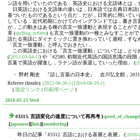
ン語を用いていたのである．英語史における文語体とは，
日英語における文語体の違いは，日本語では古典日本語
基づいたものであるという点だ．だが，日常的に用いてい
している．近代初期にかけてのイングランドでは，書き言
が，この動きはある種の言文一致運動と表現することがで
革 (
spelling_reform
) も言文一致運動の一種とみなすことが
語たる英語にダイナミックに置き換わっていく過程，すなわち書き言葉の
「言文一致運動」と呼んでおきたい．
この英語史における「言文一致運動」については，とりわけ「
(
[2013-03-04-1]
) や「#2580. 初期近代英語の国語意識の段階」
言葉で英語が躍進し，ラテン語が衰退していった理由」 (
[2
・ 野村 剛史 『話し言葉の日本史』 吉川弘文館，201
Referrer (Inside):
[2022-06-30-1]
[2018-08-29-1]
[
固定リンク
|
印刷用ページ
]
2018-05-23 Wed
#3313. 言語変化の速度について再再考
[
speed_of_change
■
[
japanese
][
link
][
monitoring
]
昨日の記事「#3312. 言語における基層と表層」 (
[2018-