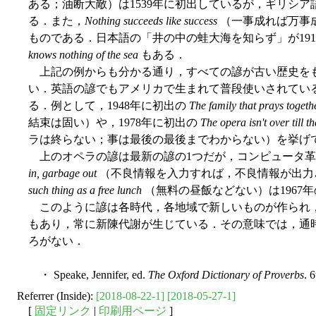
ある；油断大敵）は1539年に初出しているが，ギリシ
る．また，
Nothing succeeds like success
（一事成れば万事成
ものである．日本語の「井の中の蛙大海を知らず」が19
knows nothing of the sea
もある．
上記の例からも分かる通り，すべての諺が古い歴史を
い．英語の諺でもアメリカで生まれて普段使いされてい
る．例として，1948年に初出の
The family that prays togeth
結束は固い）や，1978年に初出の
The opera isn't over till th
ラは終らない；事は最後の最後までわからない）を挙げ
上のオペラの諺は最新の諺の1つだが，コンピュータ革
in, garbage out
（不良情報を入力すれば，不良情報が出力さ
such thing as a free lunch
（無料の昼飯などない）は1967
このように諺は各時代，各地域で新しいものが作られ
もあり，常に新陳代謝が生じている．その意味では，通
ろがない．
・ Speake, Jennifer, ed.
The Oxford Dictionary of Proverbs
. 
Referrer (Inside):
[2018-08-22-1]
[2018-05-27-1]
[
固定リンク
|
印刷用ページ
]