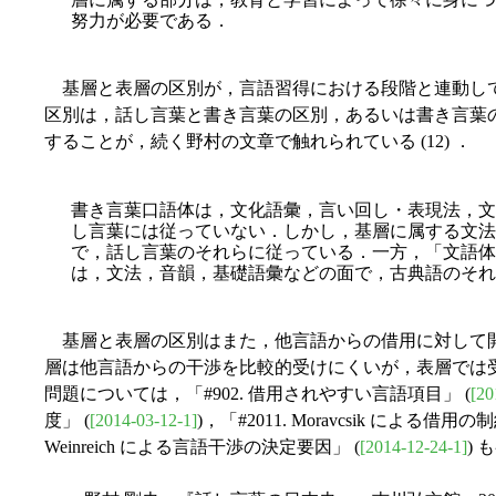
努力が必要である．
基層と表層の区別が，言語習得における段階と連動し
区別は，話し言葉と書き言葉の区別，あるいは書き言葉
することが，続く野村の文章で触れられている (12) ．
書き言葉口語体は，文化語彙，言い回し・表現法，文
し言葉には従っていない．しかし，基層に属する文法
で，話し言葉のそれらに従っている．一方，「文語体
は，文法，音韻，基礎語彙などの面で，古典語のそれ
基層と表層の区別はまた，他言語からの借用に対して
層は他言語からの干渉を比較的受けにくいが，表層では
問題については，「#902. 借用されやすい言語項目」 (
[20
度」 (
[2014-03-12-1]
)，「#2011. Moravcsik による借用の制
Weinreich による言語干渉の決定要因」 (
[2014-12-24-1]
)