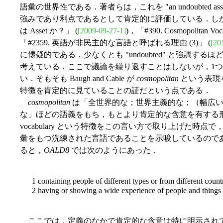
語彙の世界性である．著者らは，これを "an undoubted
強みであり利点であるとして肯定的に評価している．しかし，私は「#15
は Asset か？」 (
[2009-09-27-1]
)，「#390. Cosmopolitan Voc
「#2359. 英語が非民主的な言語と呼ばれる理由 (3)」 (
[20
に懐疑的である．少なくとも "undoubted" と強調するほど
考えている．ここで議論を繰り返すことはしないが，1
い．そもそも Baugh and Cable が
cosmopolitan
という表現
特徴を肯定的に見ていることの証だという点である．
cosmopolitan
は「全世界的な；世界主義的な；（幅広い
な」ほどの語義をもち，もとより肯定的な含意を有する形容詞で
vocabulary という特徴をこの言い方で取り上げた時点で，Ba
彙をもつ洗練された言語であることを示唆しているので
ると，
OALD8
では次のようにあった．
1 containing people of different types or from different count
2 having or showing a wide experience of people and things 
ここでは，定義のなかで肯定的な含意は特に明示され