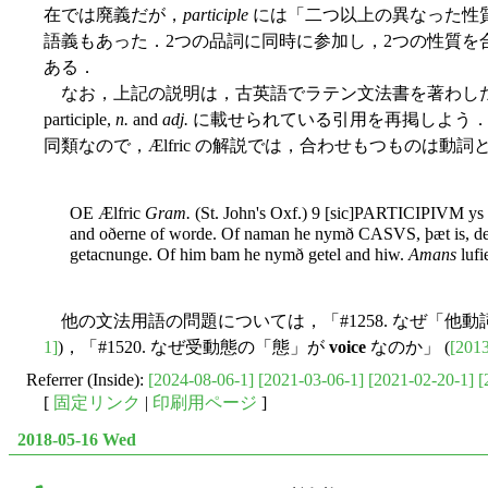
在では廃義だが，
participle
には「二つ以上の異なった性
語義もあった．2つの品詞に同時に参加し，2つの性質を
ある．
なお，上記の説明は，古英語でラテン文法書を著わした Æl
participle,
n.
and
adj.
に載せられている引用を再掲しよう．
同類なので，Ælfric の解説では，合わせもつものは動
OE Ælfric
Gram.
(St. John's Oxf.) 9 [sic]PARTICIPIVM ys
and oðerne of worde. Of naman he nymð CASVS, þæt is, de
getacnunge. Of him bam he nymð getel and hiw.
Amans
luf
他の文法用語の問題については，「#1258. なぜ「他動詞」が "tra
1]
)，「#1520. なぜ受動態の「態」が
voice
なのか」 (
[2013
Referrer (Inside):
[2024-08-06-1]
[2021-03-06-1]
[2021-02-20-1]
[
[
固定リンク
|
印刷用ページ
]
2018-05-16 Wed