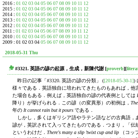
2016 :
01
02
03
04
05
06
07
08
09
10
11
12
2015 :
01
02
03
04
05
06
07
08
09
10
11
12
2014 :
01
02
03
04
05
06
07
08
09
10
11
12
2013 :
01
02
03
04
05
06
07
08
09
10
11
12
2012 :
01
02
03
04
05
06
07
08
09
10
11
12
2011 :
01
02
03
04
05
06
07
08
09
10
11
12
2010 :
01
02
03
04
05
06
07
08
09
10
11
12
2009 : 01 02 03 04
05
06
07
08
09
10
11
12
2018-05-31 Thu
#3321. 英語の諺の起源，生成，新陳代謝
[
proverb
][
liter
■
昨日の記事「#3320. 英語の諺の分類」 (
[2018-05-30-1]
様々である．英語独自に培われてきたものもあれば，他
た場合もある．例えば，英語独自の諺の代表例としては
降り）が挙げられる．この諺（の変異形）の初例は，
The
年の
It cannot rain but it pours
である．
しかし，多くはギリシア語やラテン語などの古典語，
諺が，英訳されて入ってきたものである．つまり，「伝
というわけだ．
There's many a slip 'twixt cup and lip
（コッ