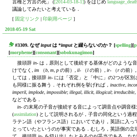
言権と方言の死」 (
[2014-03-18-1]
) をはじめ
language_deat
議論してみたいと考えている．
[
固定リンク
|
印刷用ページ
]
2018-05-19 Sat
#3309. なぜ
input
は *
imput
と綴らないのか？
[
spelling
][
p
■
[
morpheme
][
consonant
][
sobokunagimon
]
接頭辞
in
- は，原則として後続する基体がどのような
けでなく,
im
（
b
,
m
,
p
の前）,
il
- （
l
の前）,
ir
- （
r
の前）
しては，接頭辞
in
- には「否定」と「中に」の2つが区
も同様に振る舞う．それぞれ例を挙げれば，
inactive
,
inco
imperil
,
implode
,
impossible
;
illegal
,
illicit
,
illogical
;
irreducible
,
などである．
in-
の末尾の子音が接続する音によって調音点や調音様
(
assimilation
) として説明されるが，子音の同化という過
ラテン語（やフランス語）においてであり，英語に入っ
とっていたというのが事実である．むしろ，英語側の立
て，接頭辞
in
- を切り出したとみるのが妥当である．た