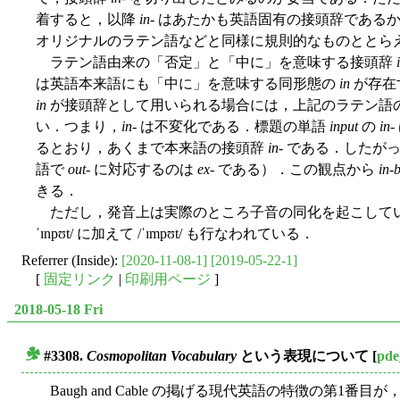
着すると，以降
in
- はあたかも英語固有の接頭辞である
オリジナルのラテン語などと同様に規則的なものととら
ラテン語由来の「否定」と「中に」を意味する接頭辞
は英語本来語にも「中に」を意味する同形態の
in
が存在
in
が接頭辞として用いられる場合には，上記のラテン語
い．つまり，
in
- は不変化である．標題の単語
input
の
in
るとおり，あくまで本来語の接頭辞
in
- である．したが
語で
out
- に対応するのは
ex
- である）．この観点から
in-
きる．
ただし，発音上は実際のところ子音の同化を起こして
ˈɪnpʊt/ に加えて /ˈɪmpʊt/ も行なわれている．
Referrer (Inside):
[2020-11-08-1]
[2019-05-22-1]
[
固定リンク
|
印刷用ページ
]
2018-05-18 Fri
#3308.
Cosmopolitan Vocabulary
という表現について
[
pde
■
Baugh and Cable の掲げる現代英語の特徴の第1番目が，標題の 