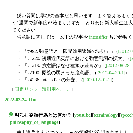
鋭い質問は学びの基本だと思います．よく答えるより
う1週間で新年度が始まりますが，とりわけ新大学生は
てください！
強意語に関しては，以下の記事や
intensifier
もご参照く
・ 「#992. 強意語と「限界効用逓減の法則」」 (
[2012-0
・ 「#1220. 初期近代英語における強意副詞の拡大」 (
[
・ 「#1219. 強意語はなぜ種類が豊富か」 (
[2012-08-28-1
・ 「#2190. 原義の弱まった強意語」 (
[2015-04-26-1]
)
・ 「#4236. intensifier の分類」 (
[2020-12-01-1]
)
[
固定リンク
|
印刷用ページ
]
2022-03-24 Thu
#4714. 発話行為とは何か？
[
youtube
][
terminology
][
speec
■
[
philosophy_of_language
]
井上逸兵さんとの YouTube の第8弾が公開されました