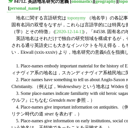
#4712. 英語地名研究の意義
[
onomastics
][
geography
][
top
■
[
personal_name
]
地名に関する言語研究は
toponymy
（地名学）の各記事
固有名詞の双璧をなすが，これらは言語学的には特異な振る舞い
（学）とその特徴」 (
[2020-12-14-1]
)，「#4538. 固有名の
英語地名はそれだけで独自の研究領域を構成するが，
される通り英語史にも大きなインパクトを与え得る．も
い．Ekwall (xxix-xxxiv) より，地名研究の意義6点を指
1. Place-names embody important material for the
ィナヴィア系の地名は，スカンディナヴィア系植民地に
2. Place names have something to tell us about Anglo-Saxon rel
Christianity. （例えば，
Wedenesbury
という地名は Wōde
3. Some place-names indicate familiarity with old heroic
ウルフ』にちなむ
Grendels mere
参照．）
4. Place-names give important information on antiquities
リテン時代の道
stræt
を表わす．）
5. Place-names give information on early institutions, socia
いう地名は，王領地であったことを示唆する．）