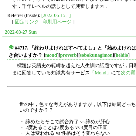
す．千年レベルの話しとして興奮しますネ．
Referrer (Inside):
[2022-06-15-1]
[
固定リンク
|
印刷用ページ
]
2022-03-27 Sun
#4717. 「終わりよければすべてよし」と「始めよければ
■
き合いますか？
[
mond
][
proverb
][
sobokunagimon
][
heldio
]
標題は英語史の範疇を超えた人生訓の話題ですが，日
まに回答している知識共有サービス
「Mond」
にて
次の質
世の中，色々な考えがありますが，以下は結局どっち
いのですか？？
・ 諦めたらそこで試合終了 vs 諦めが肝心
・ 2度あることは3度ある vs 3度目の正直
・ 人は変われる vs 性格はそう変わらない