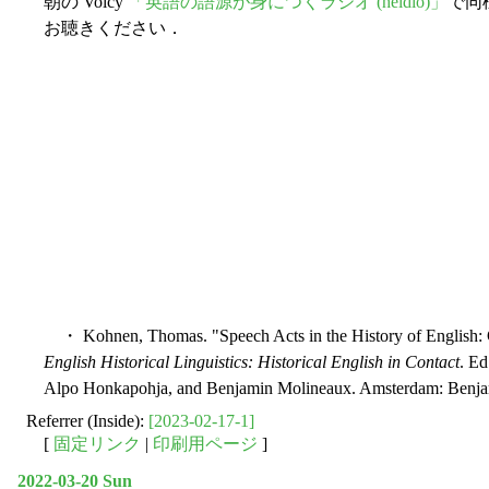
朝の Voicy
「英語の語源が身につくラジオ (heldio)」
で同
お聴きください．
・ Kohnen, Thomas. "Speech Acts in the History of English: G
English Historical Linguistics: Historical English in Contact
. Ed
Alpo Honkapohja, and Benjamin Molineaux. Amsterdam: Benjam
Referrer (Inside):
[2023-02-17-1]
[
固定リンク
|
印刷用ページ
]
2022-03-20 Sun