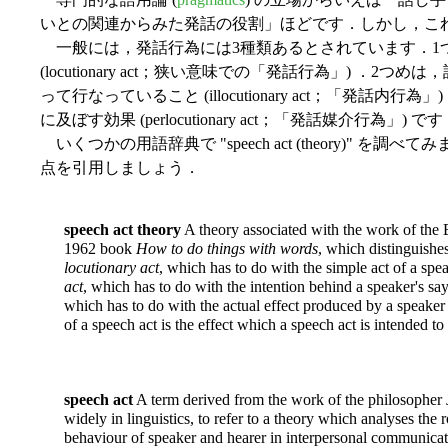
いとの関連からみた発話の役割」ほどです．しかし，こ
一般には，発話行為には3種類あるとされています．1
(locutionary act；狭い意味での「発話行為」) ．
って行なっていること (illocutionary act；「発話
に及ぼす効果 (perlocutionary act；「発話媒介行為」) で
いくつかの用語辞典で "speech act (theory)" 
点を引用しましょう．
speech act theory
A theory associated with the work of the B
1962 book
How to do things with words
, which distinguishes
locutionary act
, which has to do with the simple act of a sp
act
, which has to do with the intention behind a speaker's s
which has to do with the actual effect produced by a speake
of a speech act is the effect which a speech act is intended t
speech act
A term derived from the work of the philosopher 
widely in linguistics, to refer to a theory which analyses the r
behaviour of speaker and hearer in interpersonal communication