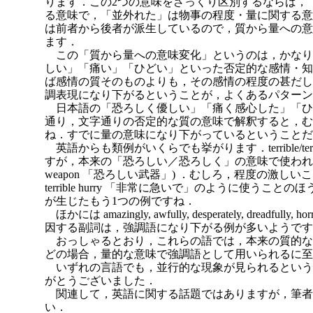
ります．この2つの意味をざっくり区別するならば，
る意味で，「並外れた」は物事の程度・量に関する意
は前者から後者が派生しているので，質から量への意
ます．
この「質から量への意味変化」というのは，かなり
しい」「痛い」「ひどい」といった否定的な感情・知
ば感情の質そのものよりも，その感情の程度の甚だし
調表現になり下がるということが，よくあるパターン
日本語の「恐ろしく優しい」「痛く感心した」「ひ
通り，文字通りの否定的な質の意味で解釈すると，む
ね．すでに量の意味になり下がっているということだ
英語からも類例がいくらでも挙がります．terrible/terri
すが，本来の「恐ろしい／恐ろしく」の意味で使われることは少な
weapon 「恐ろしい武器」) ．むしろ，程度の激しいこ
terrible hurry 「非常に急いで」のように使う
が生じたもう1つの例ですね．
ほかには amazingly, awfully, desperately, dreadfully, h
因する副詞は，強調語になり下がる例が多いようです
おっしゃるとおり，これらの語では，本来の質的な
どの場合，量的な意味で強調語として用いられるに至
いずれの言語でも，並行的な現象が見られるという
がとうございました．
関連して，英語に関する話題ではありますが，筆者
い．