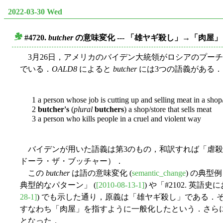
2022-03-30 Wed
#4720.
butcher
の意味変化 --- 「雄ヤギ殺し」→「肉屋
■
3月26日，アメリカのバイデン大統領がロシアのプー
でいる．
OALD8
によると
butcher
には3つの語義がある．
1 a person whose job is cutting up and selling meat in a shop/
2
butcher's
(
plural
butchers
) a shop/store that sells meat
3 a person who kills people in a cruel and violent way
バイデンが用いた語義は第3のもの，和訳すれば「虐殺者
ドーラ・ザ・ブッチャー）．
この
butcher
は語の意味変化 (
semantic_change
) の典型
典型的なパターン」 (
[2010-08-13-1]
) や「#2102. 英
28-1]
) でも示した通り，原義は「雄ヤギ殺し」である．
すなわち「肉屋」を指すように一般化したという．さら
となった．