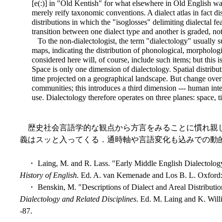
[e(:)] in "Old Kentish" for what elsewhere in Old English was
merely reify taxonomic conventions. A dialect atlas in fact d
distributions in which the "isoglosses" delimiting dialectal 
transition between one dialect type and another is graded, no
To the non-dialectologist, the term "dialectology" usually su
maps, indicating the distribution of phonological, morphologic
considered here will, of course, include such items; but this is
Space is only one dimension of dialectology. Spatial distribu
time projected on a geographical landscape. But change over
communities; this introduces a third dimension --- human inte
use. Dialectology therefore operates on three planes: space, t
歴史社会言語学的な観点から方言をみることに慣れ親
義はスッと入ってくる．通時軸や言語変化も込みでの動
・ Laing, M. and R. Lass. "Early Middle English Dialectology
History of English.
Ed. A. van Kemenade and Los B. L. Oxford: 
・ Benskin, M. "Descriptions of Dialect and Areal Distributio
Dialectology and Related Disciplines
. Ed. M. Laing and K. Wil
-87.