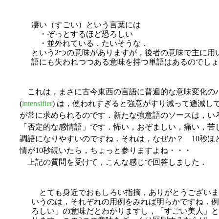
凄い（すごい）という言葉には
・ぞっとするほど恐ろしい
・並外れている．たいそうな．
という2つの意味がありますが，後者の意味で主に用
語にも失われつつある意味を持つ単語はあるのでしょ
これは，まさに古今東西の言語に普遍的な意味変化の
(
intensifier
) は，使われすぎると強意がすり減って逓減し
が常に求められるのです．新たな強意語のソースは，い
「否定的な感情語」です．怖い，おぞましい，痛い，苦
調語になりやすいのですね．それは，なぜか？ 10秒ほ
情が10秒続いたら，ちょっと参りますよね・・・
上記の質問を受けて，こんな感じで回答しました．
とても身近でおもしろい指摘，ありがとうございま
いうのは，それぞれの用例をみれば明らかですね．例
ろしい」の意味だとわかりますし，「すごい美人」と