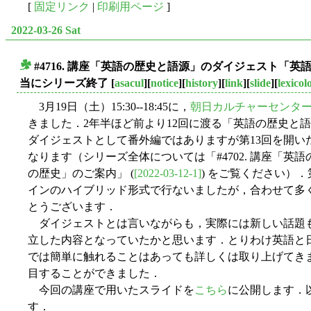
[
固定リンク
|
印刷用ページ
]
2022-03-26 Sat
#4716. 講座「英語の歴史と語源」のダイジェスト「英語
■
当にシリーズ終了
[
asacul
][
notice
][
history
][
link
][
slide
][
lexicol
3月19日（土）15:30--18:45に，
朝日カルチャーセンタ
きました．2年半ほど前より12回に渡る「英語の歴史と
ダイジェストとして番外編ではありますが第13回を開い
なります（シリーズ全体については「#4702. 講座「
の歴史」のご案内」 (
[2022-03-12-1]
) をご覧ください）
インのハイブリッド形式で行ないましたが，合わせて多
とうございます．
ダイジェストとは言いながらも，実際には新しい話題
立した内容となっていたかと思います．とりわけ英語と
では簡単に触れることはあっても詳しくは取り上げてき
目することができました．
今回の講座で用いたスライドを
こちら
に公開します．
す．