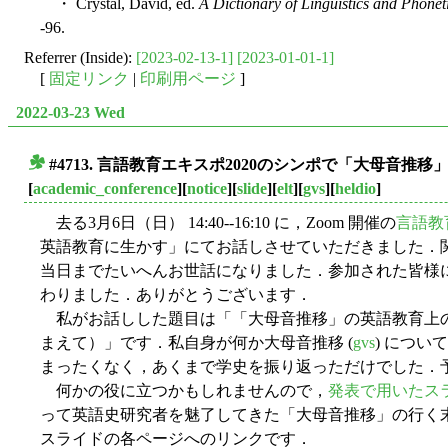
・ Crystal, David, ed.
A Dictionary of Linguistics and Phoneti
-96.
Referrer (Inside):
[2023-02-13-1]
[2023-01-01-1]
[
固定リンク
|
印刷用ページ
]
2022-03-23 Wed
#4713. 言語教育エキスポ2020のシンポで「大母音推
■
[
academic_conference
][
notice
][
slide
][
elt
][
gvs
][
heldio
]
去る3月6日（日） 14:40--16:10 に，Zoom 開催の
言語教
英語教育に生かす」にてお話しさせていただきました．
当日までたいへんお世話になりました．参加された皆様
わりました．ありがとうございます．
私がお話しした題目は「「大母音推移」の英語教育上
まえて）」です．私自身が何か大母音推移 (
gvs
) につ
まったくなく，あくまで学史を振り返っただけでした．
何かの役に立つかもしれませんので，
発表で用いたス
って英語史研究者を魅了してきた「大母音推移」の行く
スライドの各ページへのリンクです．