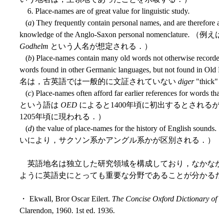
6. Place-names are of great value for linguistic study.
(
a
) They frequently contain personal names, and are therefore a
knowledge of the Anglo-Saxon personal nomenclature. （
Godhelm
という人名が想定される．）
(
b
) Place-names contain many old words not otherwise recorde
words found in other Germanic languages, but not found in O
名は，古英語では一般的に文証されていない
diger
"thi
(
c
) Place-names often afford far earlier references for word
という語は
OED
によると1400年頃に初出するとされる
1205年頃に現われる．）
(
d
) the value of place-names for the history of English s
いにより，サクソン系かアングル系かが区別される．）
英語地名は独立した研究領域を構成しており，なかな
ように英語史にとっても重要な分野であることが分かる
・ Ekwall, Bror Oscar Eilert.
The Concise Oxford Dictionary o
Clarendon, 1960. 1st ed. 1936.