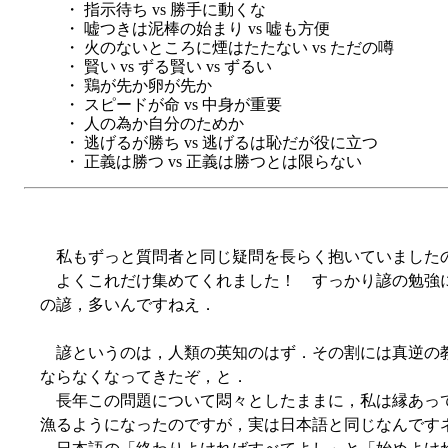
・ 指示待ち vs 勝手に動くな
・ 嘘つきは泥棒の始まり vs 嘘も方便
・ 火のないところに煙はたたない vs ただの噂
・ 賢い vs ずる賢い vs ずるい
・ 鶏が先か卵が先か
・ スピードが命 vs 中身が重要
・ 人の為か自分のためか
・ 逃げるが勝ち vs 逃げるは恥だが役に立つ
・ 正義は勝つ vs 正義は勝つとは限らない
私もずっと質問者と同じ疑問を長らく抱いていました
よくこれだけ集めてくれました！ すっかり諺の勉強
の諺，多いんですねえ．
諺というのは，人類の英知のはず．その割には真逆の
ならなくなってきたぞ，と．
長年この問題について悶々としたままに，私は縁あっ
漁るようになったのですが，実は日本語と同じなんです