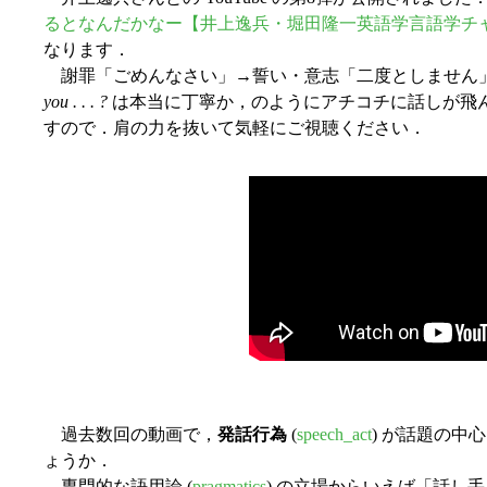
るとなんだかなー【井上逸兵・堀田隆一英語学言語学チャン
なります．
謝罪「ごめんなさい」→誓い・意志「二度としません
you . . . ?
は本当に丁寧か，のようにアチコチに話しが飛
すので．肩の力を抜いて気軽にご視聴ください．
過去数回の動画で，
発話行為
(
speech_act
) が話題の
ょうか．
専門的な語用論 (
pragmatics
) の立場からいえば「話し