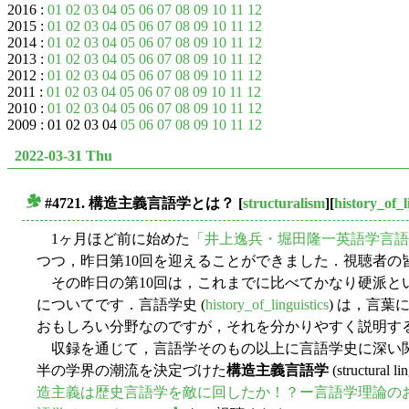
2016 :
01
02
03
04
05
06
07
08
09
10
11
12
2015 :
01
02
03
04
05
06
07
08
09
10
11
12
2014 :
01
02
03
04
05
06
07
08
09
10
11
12
2013 :
01
02
03
04
05
06
07
08
09
10
11
12
2012 :
01
02
03
04
05
06
07
08
09
10
11
12
2011 :
01
02
03
04
05
06
07
08
09
10
11
12
2010 :
01
02
03
04
05
06
07
08
09
10
11
12
2009 : 01 02 03 04
05
06
07
08
09
10
11
12
2022-03-31 Thu
#4721. 構造主義言語学とは？
[
structuralism
][
history_of_l
■
1ヶ月ほど前に始めた
「井上逸兵・堀田隆一英語学言
つつ，昨日第10回を迎えることができました．視聴者の
その昨日の第10回は，これまでに比べてかなり硬派と
についてです．言語学史 (
history_of_linguistics
) は，言
おもしろい分野なのですが，それを分かりやすく説明す
収録を通じて，言語学そのもの以上に言語学史に深い関
半の学界の潮流を決定づけた
構造主義言語学
(structur
造主義は歴史言語学を敵に回したか！？ー言語学理論の