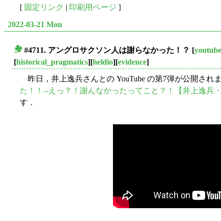
[
固定リンク
|
印刷用ページ
]
2022-03-21 Mon
#4711. アングロサクソン人は謝らなかった！？
[
youtub
■
[
historical_pragmatics
][
heldio
][
evidence
]
昨日，井上逸兵さんとの YouTube の第7弾が公開され
た！！--えっ？！謝んなかったってこと？！【井上逸兵・
す．