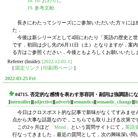
18. 10. おわりに
19. 参考文献
長きにわたってシリーズにご参加いただいた方々には
た．
今後は新シリーズとして4回にわたり「英語の歴史と世界英
です．初回は少し先の6月11日（土）となりますが，案
る方はご参照ください．今後ともよろしくお願いいたし
Referrer (Inside):
[2022-12-01-1]
[
固定リンク
|
印刷用ページ
]
2022-03-25 Fri
#4715. 否定的な感情を表わす形容詞・副詞は強調語に
■
[
intensifier
][
adjective
][
adverb
][
semantics
][
semantic_change
][
l
今日はクロスポスト的な記事で新味がなくてすみません
点から大事な話題なので，こちらでも取り上げる次第で
この2ヶ月ほど
「Mond」
という質問サイトにて，
英語
行なってきました．最近の質問として，次の興味深い問