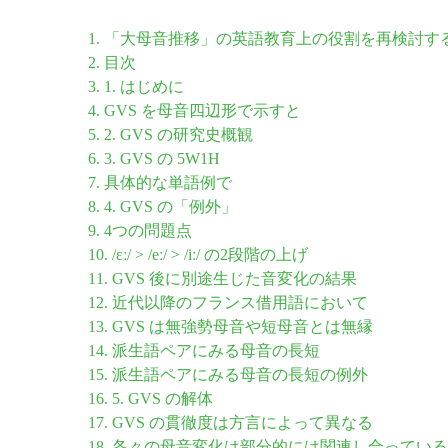
1. 「大母音推移」の英語教育上の役割を再検討
2. 目次
3. 1. はじめに
4. GVS を母音四辺形で示すと
5. 2. GVS の研究史概観
6. 3. GVS の 5W1H
7. 具体的な単語例で
8. 4. GVS の「例外」
9. 4つの問題点
10. /ɛː/ > /eː/ > /iː/ の2段階の上げ
11. GVS 後に別途生じた音変化の結果
12. 近代以降のフランス借用語において
13. GVS は無強勢母音や短母音とは無縁
14. 派生語ペアにみる母音の長短
15. 派生語ペアにみる母音の長短の例外
16. 5. GVS の解体
17. GVS の貫徹度は方言によって異なる
18. 各々の母音変化は部分的には関連し合ってい