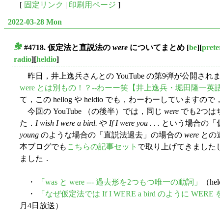
[
固定リンク
|
印刷用ページ
]
2022-03-28 Mon
#4718. 仮定法と直説法の
were
についてまとめ
[
be
][
prete
■
radio
][
heldio
]
昨日，井上逸兵さんとの YouTube の第9弾が公開され
were とは別もの！？--わーー笑【井上逸兵・堀田隆一英語
て，この hellog や heldio でも，わーわーしてい
今回の YouTube （の後半）では，同じ
were
でも2つは
た．
I wish I were a bird.
や
If I were you . . .
という場合の「
young
のような場合の「直説法過去」の場合の
were
との
本ブログでも
こちらの記事セット
で取り上げてきました
ました．
・
「was と were --- 過去形を2つもつ唯一の動詞」
（he
・
「なぜ仮定法では If I WERE a bird のように WE
月4日放送）