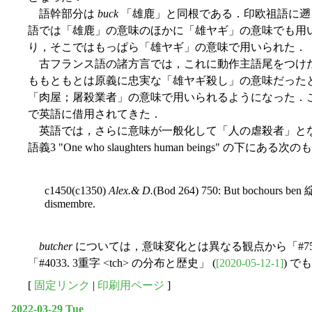
語幹部分は
buck
「雄鹿」と同根である．印欧祖語に遡
語では「雄鹿」の意味のほかに「雄ヤギ」の意味でも用
り，そこではもっぱら「雄ヤギ」の意味で用いられた．
古フランス語の諸方言では，これに動作主語尾をつけ
ももともとは原義に忠実な「雄ヤギ殺し」の意味だったと
「肉屋；屠殺業者」の意味で用いられるようになった．こ
で英語に借用されてきた．
英語では，さらに意味が一般化して「人の虐殺者」と
語義3 "One who slaughters human beings" の下にあ
c1450(c1350)
Alex.& D.
(Bod 264) 750: But bochours ben 綻
dismembre.
butcher
については，意味変化とは異なる観点から「#754
「#4033. 3重字 <tch> の分布と歴史」 (
[2020-05-12-1]
) 
[
固定リンク
|
印刷用ページ
]
2022-03-29 Tue