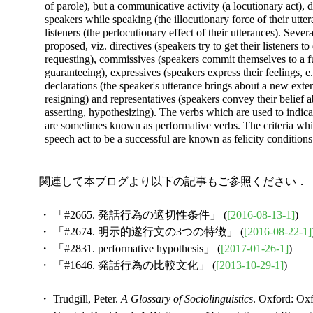
of parole), but a communicative activity (a locutionary act), d
speakers while speaking (the illocutionary force of their utte
listeners (the perlocutionary effect of their utterances). Seve
proposed, viz. directives (speakers try to get their listeners
requesting), commissives (speakers commit themselves to a fu
guaranteeing), expressives (speakers express their feelings, 
declarations (the speaker's utterance brings about a new extern
resigning) and representatives (speakers convey their belief ab
asserting, hypothesizing). The verbs which are used to indica
are sometimes known as performative verbs. The criteria which
speech act to be a successful are known as felicity conditions
関連して本ブログより以下の記事もご参照ください．
・ 「#2665. 発話行為の適切性条件」 (
[2016-08-13-1]
)
・ 「#2674. 明示的遂行文の3つの特徴」 (
[2016-08-22-1]
・ 「#2831. performative hypothesis」 (
[2017-01-26-1]
)
・ 「#1646. 発話行為の比較文化」 (
[2013-10-29-1]
)
・ Trudgill, Peter.
A Glossary of Sociolinguistics
. Oxford: Oxf