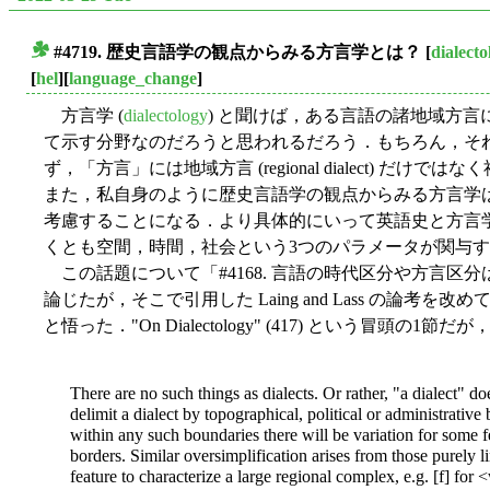
#4719. 歴史言語学の観点からみる方言学とは？
[
dialecto
■
[
hel
][
language_change
]
方言学 (
dialectology
) と聞けば，ある言語の諸地域方
て示す分野なのだろうと思われるだろう．もちろん，そ
ず，「方言」には地域方言 (regional dialect) だけではなく社
また，私自身のように歴史言語学の観点からみる方言学
考慮することになる．より具体的にいって英語史と方言
くとも空間，時間，社会という3つのパラメータが関与
この話題について「#4168. 言語の時代区分や方言区分
論じたが，そこで引用した Laing and Lass の論
と悟った．"On Dialectology" (417) という冒頭
There are no such things as dialects. Or rather, "a dialect" doe
delimit a dialect by topographical, political or administrative
within any such boundaries there will be variation for some fe
borders. Similar oversimplification arises from those purely li
feature to characterize a large regional complex, e.g. [f] for