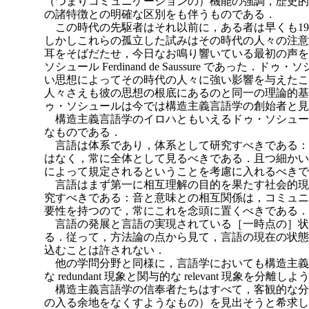
（つまりコミュニケーションの）機能の強調，歴史的
の諸特徴との明確な区別をも伴うものである．
この時代の先駆者はそれ以前に，ある者は早くも19
しかしこれらの孤立した試みはその時代の人々の注意
耳をそばだたせ，今日なお鳴り響いている最初の声を
ソシュール Ferdinand de Saussure であった
い思想によってその時代の人々に強い影響を与えたこ
人々さえも彼の思想の根底にあるのと同一の理論的基
ゥ・ソシュールは今では構造主義言語学の創始者と見
構造主義言語学のイロハともいえるドゥ・ソシュー
なものである．
言語は体系であり，体系として研究すべきである：
はなく，常に全体として見るべきである．且つ細かい
によって規定されるということを考慮に入れるべきで
言語はまず第一に相互理解の目的を果たす社会的現
究すべきである：音と意味との相互関係は，コミュニ
要性を持つので，常にこれを念頭に置くべきである．
言語の発展と言語の実現されている［一時点の］状
る．従って，方法論の点から見て，言語の現在の状態
込むことは許されない．
他の学問分野と同様に，言語学においても構造主義は不変の
な redundant 現象と関与的な relevant 現象を
構造主義言語学の信奉者たちはすべて，客観的な分
の入る余地をなくすようなもの）を見出そうと希求し