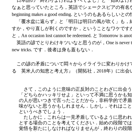
日本語の「終わりよければすべてよし」と「始めよけ
なぁと思っていたところ，英語でシェークスピアの有名な All is wel
beginning makes a good ending. というのもあるらしい
「覆水盆に返らず」と「明日は明日の風が吹く」も，
すか，やり直しが利くのですか，ということなワケです
と，An occasion lost cannot be redeemed. と Tomorrow i
英語の諺でとりわけキツいなと思うのが，One is never too old to le
new tricks. です．後者は身も蓋もない．
この諺の矛盾について悶々からイライラに変わりかけ
る 英米人の知恵と考え方』（開拓社，2018年）に出会いまし
さて，このように意味の正反対のことわざに出会う
「どちらかハッキリせよ」といって不満に思うかも知
の人が思いつきで言ったことだから，非科学的で矛盾
味がないと思うかもしれません．しかし，それはこと
というべきでしょう．
たしかに，これらは一見矛盾しているように思われ
とする場合のことを考えてください．始めの段階では
覚悟を新たにしなければなりませんが，終わりの段階