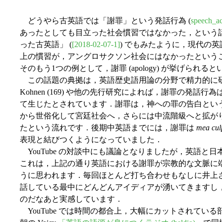
どうやら古英語では「謝罪」という発話行為 (
speech_ac
あったとしても目立った社会慣習ではなかった，という話題
った古英語」 (
[2018-02-07-1]
) でもみたように，現代の
上の慣習が，アングロサクソン社会にはなかったという
そのもう1つの例として，謝罪 (apology) が挙げられる
この話題の典拠は，英語歴史語用論の分野で精力的に研究を
Kohnen (169) や他の先行研究によれば，謝罪の発
て生じたとされています．謝罪は，神への罪の告白とい
から世俗化して宮廷社会へ，さらには中流階級へと拡が
たという流れです．後期中英語までには，謝罪は
mea cul
表現と結びつくようになっていました．
YouTube の対談中にも議論となりましたが，英語と
これは，上記の通り英語における謝罪が宗教的な文脈に
うに思われます．毎回ほとんど打ち合わせもなしに井上
話している最中にどんどんアイディアが湧いてきますし
のだなあと実感しています．
YouTube では時間の都合上，大幅にカットされてい