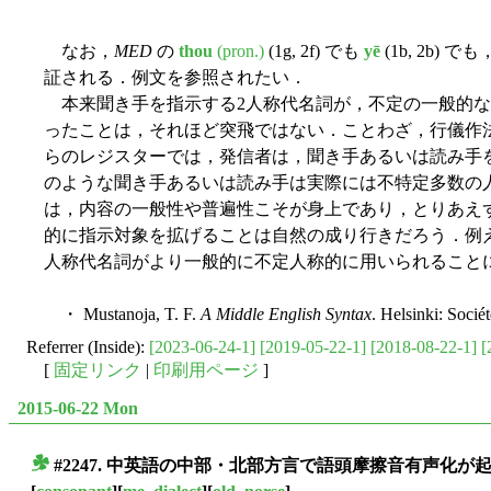
なお，
MED
の
thou
(pron.)
(1g, 2f) でも
yē
(1b, 2b
証される．例文を参照されたい．
本来聞き手を指示する2人称代名詞が，不定の一般的な
ったことは，それほど突飛ではない．ことわざ，行儀作
らのレジスターでは，発信者は，聞き手あるいは読み手
のような聞き手あるいは読み手は実際には不特定多数の
は，内容の一般性や普遍性こそが身上であり，とりあえ
的に指示対象を拡げることは自然の成り行きだろう．例
人称代名詞がより一般的に不定人称的に用いられること
・ Mustanoja, T. F.
A Middle English Syntax
. Helsinki: Socié
Referrer (Inside):
[2023-06-24-1]
[2019-05-22-1]
[2018-08-22-1]
[
[
固定リンク
|
印刷用ページ
]
2015-06-22 Mon
#2247. 中英語の中部・北部方言で語頭摩擦音有声化が起
■