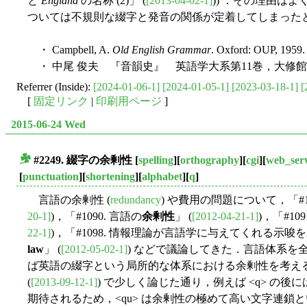
と
England
の名称 (2)」 (
[2013-04-02-1]
)) ．その理由は
ついては不規則な綴字と発音の関係が定着してしまった
・ Campbell, A.
Old English Grammar
. Oxford: OUP, 1959.
・ 中尾 俊夫 『音韻史』 英語学大系第11巻，大修館書
Referrer (Inside):
[2024-01-06-1]
[2024-01-05-1]
[2023-03-18-1]
[
[
固定リンク
|
印刷用ページ
]
2015-06-24 Wed
#2249. 綴字の余剰性
[
spelling
][
orthography
][
cgi
][
web_serv
■
[
punctuation
][
shortening
][
alphabet
][
q
]
言語の余剰性 (
redundancy
) や費用の問題について，「#1
20-1]
)，「#1090. 言語の
余剰性
」 (
[2012-04-21-1]
)，「#1
22-1]
)，「#1098. 情報理論が言語学に与えてくれる示唆を2
law
」 (
[2012-05-02-1]
) などで議論してきた．言語体系を
ば英語の綴字という局所的な体系における余剰性を考えるこ
(
[2013-09-12-1]
) で少しく論じた通り，例えば <q> の後
期待されるため，<qu> は余剰性の極めて高い文字連鎖