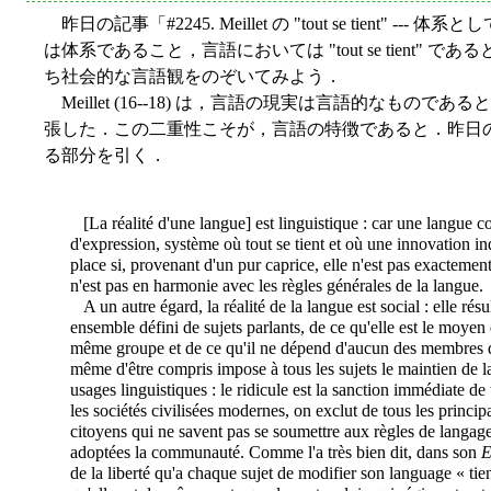
昨日の記事「#2245. Meillet の "tout se tient" --- 体
は体系であること，言語においては "tout se tient" であ
ち社会的な言語観をのぞいてみよう．
Meillet (16--18) は，言語の現実は言語的なも
張した．この二重性こそが，言語の特徴であると．昨日
る部分を引く．
[La réalité d'une langue] est linguistique : car une langue
d'expression, système où tout se tient et où une innovation in
place si, provenant d'un pur caprice, elle n'est pas exactement 
n'est pas en harmonie avec les règles générales de la langue.
A un autre égard, la réalité de la langue est social : elle rés
ensemble défini de sujets parlants, de ce qu'elle est le moy
même groupe et de ce qu'il ne dépend
d'aucun des membres du
même d'être compris impose à tous les sujets le maintien de la
usages linguistiques : le ridicule est la sanction immédiate de 
les sociétés civilisées modernes, on exclut de tous les princ
citoyens qui ne savent pas se soumettre aux règles de langage,
adoptées la communauté. Comme l'a très bien dit, dans son
E
de la liberté qu'a chaque sujet de modifier son language « tien