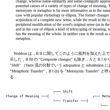
change, whereas name-similarity and name-contiguity appear
potential causes of a variety of types of change of meaning. T
metonymy or metaphor is far more informative as to the natur
case with popular etymology or ellipsis. The former changes a
acquisition of a complete new sense, while the result in the 
peripheral modification of the word's original sense (as in t
and in the case of ellipsis a kind of telescoping of meaning, s
has the meaning of the whole. In neither case is the result a
metaphor.
Waldron は，B II に関してこのように批判を加え
示した．B III の "Composite changes" も除き，A と 
"Shift" （Stern 流の分類でいう adequation と substitu
"Metaphoric Transfer"，B I (b) を "Metonymic
る．
                        ┌─── Shift

Change of Meaning ───┤                      ┌─── Meta
                        └─── Transfer ───┤
