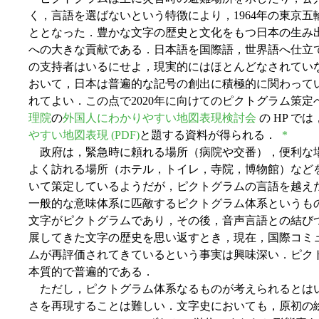
く，言語を選ばないという特徴により，1964年の東京
ととなった．豊かな文字の歴史と文化をもつ日本の生み
への大きな貢献である．日本語を国際語，世界語へ仕立
の支持者はいるにせよ，現実的にはほとんどなされてい
おいて，日本は普遍的な記号の創出に積極的に関わって
れてよい．この点で2020年に向けてのピクトグラム策
理院
の
外国人にわかりやすい地図表現検討会
の HP で
やすい地図表現 (PDF)
と題する資料が得られる．
*
政府は，緊急時に頼れる場所（病院や交番），便利な
よく訪れる場所（ホテル，トイレ，寺院，博物館）など
いて策定しているようだが，ピクトグラムの言語を越え
一般的な意味体系に匹敵するピクトグラム体系というも
文字がピクトグラムであり，その後，音声言語との結び
展してきた文字の歴史を思い返すとき，現在，国際コミ
ムが再評価されてきているという事実は興味深い．ピク
本質的で普遍的である．
ただし，ピクトグラム体系なるものが考えられるとは
さを再現することは難しい．文字史においても，原初の