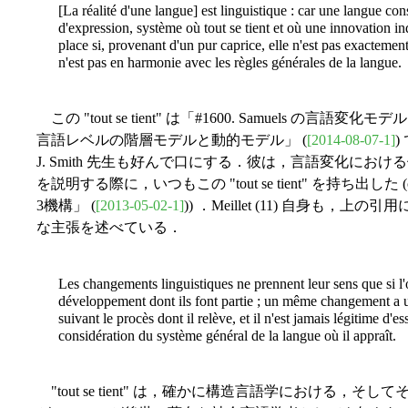
[La réalité d'une langue] est linguistique : car une langue 
d'expression, système où tout se tient et où une innovation in
place si, provenant d'un pur caprice, elle n'est pas exactement 
n'est pas en harmonie avec les règles générales de la langue.
この "tout se tient" は「#1600. Samuels の言語変化モデル
言語レベルの階層モデルと動的モデル」 (
[2014-08-07-1]
)
J. Smith 先生も好んで口にする．彼は，言語変化における体系的調整
を説明する際に，いつもこの "tout se tient" を持ち出した (
3機構」 (
[2013-05-02-1]
)) ．Meillet (11) 自身
な主張を述べている．
Les changements linguistiques ne prennent leur sens que si l'
développement dont ils font partie ; un même changement a u
suivant le procès dont il relève, et il n'est jamais légitime d'
considération du système général de la langue où il appraît.
"tout se tient" は，確かに構造言語学における，