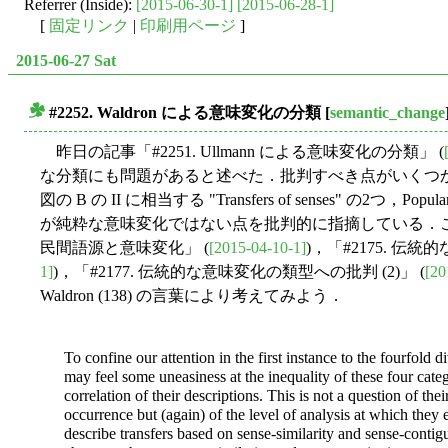
Referrer (Inside):
[2015-06-30-1]
[2015-06-28-1]
[
固定リンク
|
印刷用ページ
]
2015-06-27 Sat
#2252. Waldron による意味変化の分類
[
semantic_change
■
昨日の記事「#2251. Ullmann による意味変化の分類」 (
な分類にも問題があると述べた．批判すべき点がいくつかある
図の B の II に相当する "Transfers of senses" の2つ，Popu
が純粋な意味変化ではない点を批判的に指摘している．この
民間語源と意味変化」 (
[2015-04-10-1]
)，「#2175. 伝
1]
)，「#2177. 伝統的な意味変化の類型への批判 (2)」 (
[20
Waldron (138) の言葉により考えてみよう．
To confine our attention in the first instance to the fourfold 
may feel some uneasiness at the inequality of these four categ
correlation of their descriptions. This is not a question of the
occurrence but (again) of the level of analysis at which they 
describe transfers based on sense-similarity and sense-contig