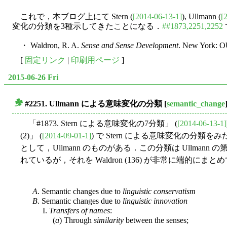
これで，本ブログ上にて Stern (
[2014-06-13-1]
), Ullmann (
[
変化の分類を3種示してきたことになる．
##1873,2251,2252
・ Waldron, R. A.
Sense and Sense Development
. New York: O
[
固定リンク
|
印刷用ページ
]
2015-06-26 Fri
#2251. Ullmann による意味変化の分類
[
semantic_change
■
「#1873. Stern による意味変化の7分類」 (
[2014-06-13-1]
(2)」 (
[2014-09-01-1]
) で Stern による意味変化の分
として，Ullmann のものがある．この分類は Ullmann の第8章 "Ch
れているが，それを Waldron (136) が非常に端的
A
. Semantic changes due to
linguistic conservatism
B
. Semantic changes due to
linguistic innovation
I.
Transfers of names
:
(
a
) Through
similarity
between the senses;