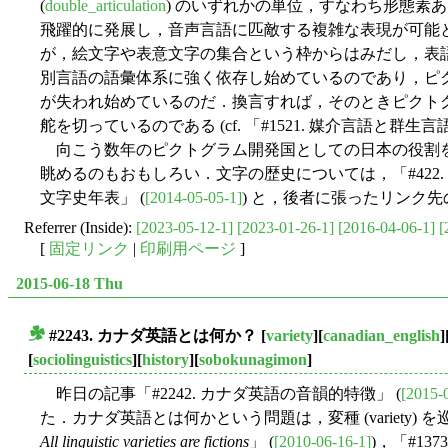
(
double_articulation
) のいずれかの単位，すなわち形態素
飛躍的に発展し，音声言語に匹敵する複雑な表現が可能
が，絵文字や表意文字の集合という枠からはみだし，表
別言語の語彙体系に強く依存し始めているのであり，ピ
が失われ始めているのだ．換言すれば，そのときピクト
舵を切っているのである (cf. 「#1521. 媒介言語と群生言語
向こう数年のピクトグラム開発国としての日本の役割
眺めるのもおもしろい．文字の歴史については，「#422. 
文字史年表」 (
[2014-05-05-1]
) と，後者に張ったリンク
Referrer (Inside):
[2023-05-12-1]
[2023-01-26-1]
[2016-04-06-1]
[
[
固定リンク
|
印刷用ページ
]
2015-06-18 Thu
#2243. カナダ英語とは何か？
[
variety
][
canadian_english
]
■
[
sociolinguistics
][
history
][
sobokunagimon
]
昨日の記事「#2242. カナダ英語の音韻的特徴」 (
[2015-
た．カナダ英語とは何かという問題は，変種 (variety) を巡
All linguistic varieties are fictions
」 (
[2010-06-16-1]
)，「#1373