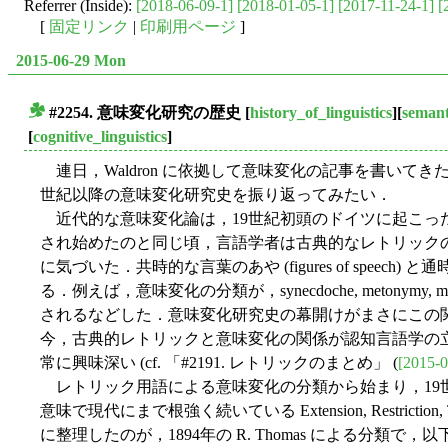
Referrer (Inside):
[2018-06-09-1]
[2018-01-05-1]
[2017-11-24-1]
[
[
固定リンク
|
印刷用ページ
]
2015-06-29 Mon
#2254. 意味変化研究の歴史
[
history_of_linguistics
][
semant
■
[
cognitive_linguistics
]
連日，Waldron に依拠して意味変化の記事を書いてきたが，同じ 
世紀以降の意味変化研究史を振り返ってみたい．
近代的な意味変化論は，19世紀初頭のドイツに起こっ
され始めたのと同じ頃，言語学者は古典的なレトリック
に気づいた．共時的な言葉のあや (figures of speec
る．例えば，意味変化の分類が，synecdoche, metonymy
されるなどした．意味変化研究史の幕開けがまさにこの
今，古典的レトリックと意味変化の関係が認知言語学の
常に興味深い (cf. 「#2191. レトリックのまとめ」 (
[2015-0
レトリック用語による意味変化の分類から始まり，19
意味で現代にまで根強く続いている Extension, Restricti
に整理したのが，1894年の R. Thomas による分類で，以下の