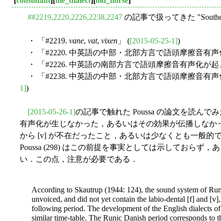
[
consonant
][
me_dialect
][
old_norse
]
##2219,2220,2226,2238,2247
の記事で扱ってきた "Souther
・ 「#2219.
vane
,
vat
,
vixen
」 (
[2015-05-25-1]
)
・ 「#2220. 中英語の中部・北部方言で語頭摩擦音有
・ 「#2226. 中英語の南部方言で語頭摩擦音有声化が起
・ 「#2238. 中英語の中部・北部方言で語頭摩擦音有声化
1]
)
[2015-05-26-1]
の記事で触れた Poussa の論文を読んでみた
有声化が生じなかった，あるいはその効果が伝播しなか
から [v] が不在だったこと，あるいは少なくとも一般
Poussa (298) はこの前提を事実としては示してお
い．この点，注意が必要である．
According to Skautrup (1944: 124), the sound system of Runi
unvoiced, and did not yet contain the labio-dental [f] and [v],
following period. The development of the English dialects o
similar time-table. The Runic Danish period corresponds to t