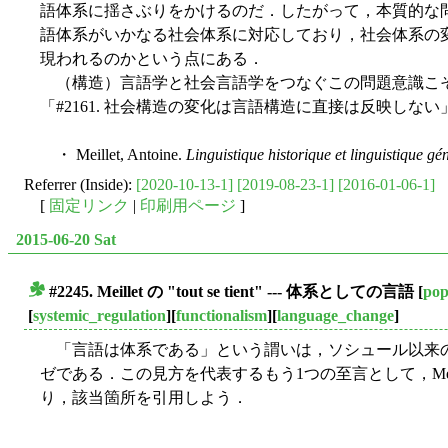
語体系に揺さぶりをかけるのだ．したがって，本質的な
語体系がいかなる社会体系に対応しており，社会体系の
現われるのかという点にある．
（構造）言語学と社会言語学をつなぐこの問題意識こそが，
「#2161. 社会構造の変化は言語構造に直接は反映しない」
・ Meillet, Antoine.
Linguistique historique et linguistique gé
Referrer (Inside):
[2020-10-13-1]
[2019-08-23-1]
[2016-01-06-1]
[
固定リンク
|
印刷用ページ
]
2015-06-20 Sat
#2245. Meillet の "tout se tient" --- 体系としての言語
[
pop
■
[
systemic_regulation
][
functionalism
][
language_change
]
「言語は体系である」という謂いは，ソシュール以来
ゼである．この見方を代表するもう1つの至言として，Meillet の "tou
り，該当箇所を引用しよう．