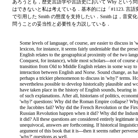
あろうとも，歴史言語学や言語史において Why とい
はできないと私は考えている．基本的には「#1123. 言語
で引用した Smith の態度を支持したい．Smith は，音変化に
問うことの妥当性と必要性を力説している．
Some levels of language, of course, are easier to discuss in '
lexicon, for instance, it seems fairly undeniable that the pre
English relates to the geographical proximity of the two lang
Conquest, for instance), while most scholars---not of course al
transition from Old to Middle English relates in some way to
interaction between English and Norse. Sound change, as h
perhaps a trickier phenomenon to discuss in 'why?' terms. How
nevertheless possible to develop historically plausible and 
have taken place in the history of English sounds, bearing in
of such explanations. After all, historians of politics, economic
'why?' questions: Why did the Roman Empire collapse? Wh
the Jacobites fail? Why did the French Revolution or the Fi
Russian Revolution happen when it did? Why did the Indust
it did? All these questions are considered entirely legitimate i
unequivocal, answers are forthcoming. If historical linguistics 
argument of this book that it is---then it seems rather perverse
'why?' questions as well.