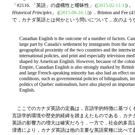
「#2116. 「英語」の虚構性と曖昧性」 (
[2015-02-11-1]
)，「
Historical Principles
」 (
[2015-06-16-1]
)) ．Brinton an
で，カナダ英語とは何かという問いについて，次のよう
Canadian English is the outcome of a number of factors. Cana
large part by Canada's settlement by immigrants from the nor
geographical proximity of the two countries and the intertwin
international policies, and print and especially television me
shaped by American English. However, because of the colonial
Empire, Canadian English is also strongly marked by British
and large French-speaking minority has also had an effect on
conditions, such as governmental policies of bilingualism, im
politics of Quebec nationalism, have also played an important 
English.
ここでのカナダ英語の定義は，言語学的特徴に基づく
言語学的環境や歴史的経緯を踏まえたものである．カナ
英語の影響力の増大は確実だろう．一方で，社会的多言
浸透により，カナダ英語は他の主要な英語変種に比べて