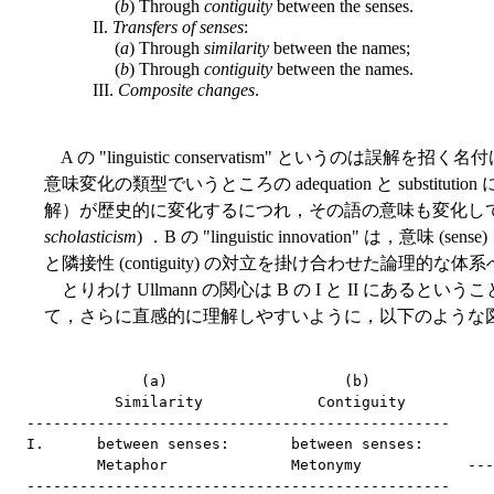
(
b
) Through
contiguity
between the senses.
II.
Transfers of senses
:
(
a
) Through
similarity
between the names;
(
b
) Through
contiguity
between the names.
III.
Composite changes
.
A の "linguistic conservatism" というのは誤解を招く名付け方だが
意味変化の類型でいうところの adequation と substi
解）が歴史的に変化するにつれ，その語の意味も変化してき
scholasticism
) ．B の "linguistic innovation" は，意味 (se
と隣接性 (contiguity) の対立を掛け合わせた論理的
とりわけ Ullmann の関心は B の I と II にあるというこ
て，さらに直感的に理解しやすいように，以下のような
             (a)                    (b)

          Similarity             Contiguity

------------------------------------------------

I.      between senses:       between senses:

        Metaphor              Metonymy            ---
------------------------------------------------
