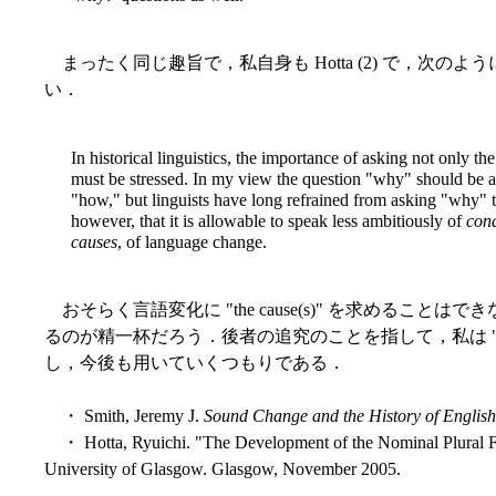
まったく同じ趣旨で，私自身も Hotta (2) で，次
い．
In historical linguistics, the importance of asking not only 
must be stressed. In my view the question "why" should be a n
"how," but linguists have long refrained from asking "why" 
however, that it is allowable to speak less ambitiously of
cond
causes
, of language change.
おそらく言語変化に "the cause(s)" を求めることはできない．"
るのが精一杯だろう．後者の追究のことを指して，私は "
し，今後も用いていくつもりである．
・ Smith, Jeremy J.
Sound Change and the History of English
・ Hotta, Ryuichi. "The Development of the Nominal Plural Fo
University of Glasgow. Glasgow, November 2005.