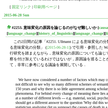
[
固定リンク
|
印刷用ページ
]
2015-06-28 Sun
#2253. 意味変化の原因を論じるのがなぜ難しいか
[
causa
■
[
language_change
][
history_of_linguistics
][
language_change
][
l
この2日間の記事「#2251. Ullmann による意味変化の分類
る意味変化の分類」 (
[2015-06-28-1]
) で引用・参照した Wald
行研究を踏まえながら，意味変化の原因についても論じ
察を付け加えているわけではないが，原因論を巡ること
て，非常に参考になる議論を展開している．
We have now considered a number of factors which may cont
not difficult to see why so many different schemes of semant
150 years and why there is so little agreement among scholars 
phenomena. For behind every change of meaning there lies a
at a number of different levels --- e.g. material, social, psych
should get a different answer to the question 'Why did this 
statistician analysing (let us suppose) the causes of death 