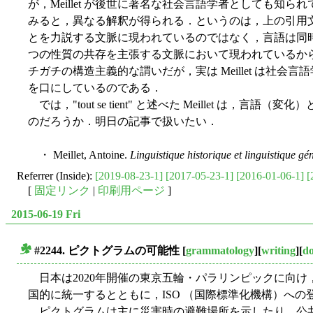
が，Meillet が後世に著名な社会言語学者としても知
みると，異なる解釈が得られる．というのは，上の引用
とを力説する文脈に現われているのではなく，言語は同
つの性質の共存を主張する文脈において現われているからだ．つまり
チガチの構造主義的な謂いだが，実は Meillet は社
を口にしているのである．
では，"tout se tient" と述べた Meillet は，
のだろうか．明日の記事で扱いたい．
・ Meillet, Antoine.
Linguistique historique et linguistique gé
Referrer (Inside):
[2019-08-23-1]
[2017-05-23-1]
[2016-01-06-1]
[
[
固定リンク
|
印刷用ページ
]
2015-06-19 Fri
#2244. ピクトグラムの可能性
[
grammatology
][
writing
][
do
■
日本は2020年開催の東京五輪・パラリンピックに向け，図記号
国的に統一するとともに，ISO （国際標準化機構）へ
ピクトグラムは主に災害時の避難場所を示したり，公