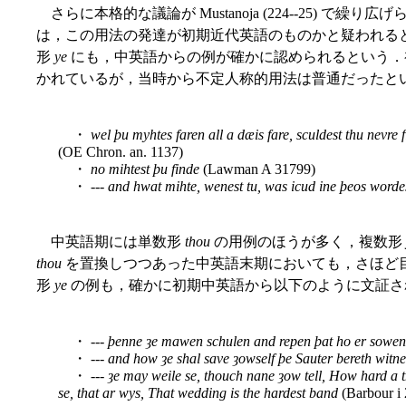
さらに本格的な議論が Mustanoja (224--25) で繰
は，この用法の発達が初期近代英語のものかと疑われる
形
ye
にも，中英語からの例が確かに認められるという．
かれているが，当時から不定人称的用法は普通だったという (Musta
・
wel þu myhtes faren all a dæis fare, sculdest thu nevre 
(OE Chron. an. 1137)
・
no mihtest þu finde
(Lawman A 31799)
・
--- and hwat mihte, wenest tu, was icud ine þeos word
中英語期には単数形
thou
の用例のほうが多く，複数形
thou
を置換しつつあった中英語末期においても，さほど
形
ye
の例も，確かに初期中英語から以下のように文証される (Mus
・
--- þenne ȝe mawen schulen and repen þat ho er sowen
・
--- and how ȝe shal save ȝowself þe Sauter bereth witn
・
--- ȝe may weile se, thouch nane ȝow tell, How hard a 
se, that ar wys, That wedding is the hardest band
(Barbour i 