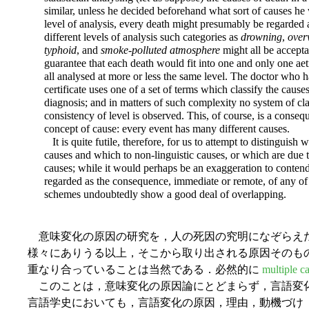
similar, unless he decided beforehand what sort of causes he 
level of analysis, every death might presumably be regarded 
different levels of analysis such categories as
drowning
,
over
typhoid
, and
smoke-polluted atmosphere
might all be accepta
guarantee that each death would fit into one and only one aet
all analysed at more or less the same level. The doctor who ha
certificate uses one of a set of terms which classify the causes
diagnosis; and in matters of such complexity no system of clas
consistency of level is observed. This, of course, is a conseq
concept of cause: every event has many different causes.
It is quite futile, therefore, for us to attempt to distinguish
causes and which to non-linguistic causes, or which are due 
causes; while it would perhaps be an exaggeration to conten
regarded as the consequence, immediate or remote, of any of 
schemes undoubtedly show a good deal of overlapping.
意味変化の原因の研究を，人の死因の究明になぞらえ
様々にありうる以上，そこから取り出される原因そのも
重なり合っていることは当然である．必然的に
multiple c
このことは，意味変化の原因論にとどまらず，言語変
言語学史においても，言語変化の原因，理由，動機づけ