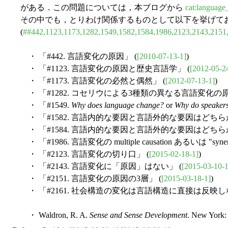
がある．この問題については，本ブログから
cat:language
その中でも，とりわけ関係するものとして以下を挙げて
(
##442,1123,1173,1282,1549,1582,1584,1986,2123,2143,2151
・ 「#442. 言語変化の原因」 (
[2010-07-13-1]
)
・ 「#1123. 言語変化の原因と歴史言語学」 (
[2012-05-2
・ 「#1173. 言語変化の必然と偶然」 (
[2012-07-13-1]
)
・ 「#1282. コセリウによる3種類の異なる言語変化の原
・ 「#1549.
Why does language change?
or
Why do speakers
・ 「#1582. 言語内的な要因と言語外的な要因はどちらが重
・ 「#1584. 言語内的な要因と言語外的な要因はどちらが重
・ 「#1986. 言語変化の multiple causation あるいは "syner
・ 「#2123. 言語変化の切り口」 (
[2015-02-18-1]
)
・ 「#2143. 言語変化に「原因」はない」 (
[2015-03-10-1
・ 「#2151. 言語変化の原因の3層」 (
[2015-03-18-1]
)
・ 「#2161. 社会構造の変化は言語構造に直接は反映しな
・ Waldron, R. A.
Sense and Sense Development
. New York: