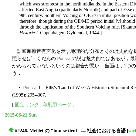
which was strongest in the north midlands. In the Eastern Di
affected East Anglia (particularly Norfolk) and part of Essex,
9th. century. Southern Voicing of OE /f/ in initial position w
therefore, though during the OE/ME period initial [v] should
through the application of the Southern Voicing rule. [Skaut
Historie I
. Copenhagen: Gyldendal, 1944.]
語頭摩擦音有声化を示す地理的な分布とその歴史的な
照らせば，くだんの Poussa の説は魅力的ではあるが
かめられていないというのは都合が悪い．当面は，1つ
う．
・ Poussa, P. "Ellis's 'Land of Wee': A Historico-Structural Re
(1995): 295--307.
[
固定リンク
|
印刷用ページ
]
2015-06-21 Sun
#2246. Meillet の "tout se tient" --- 社会における言語
[
soci
■