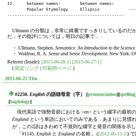
II.     between names:        between names:

        Popular Etymology     Ellipsis            ---
Ullmann の分類は，非常に綺麗ですっきりしているの
だ．その批評については，明日の記事で．
・ Ullmann, Stephen.
Semantics: An Introduction to the Scienc
・ Waldron, R. A.
Sense and Sense Development
. New York: O
Referrer (Inside):
[2015-06-28-1]
[2015-06-27-1]
[
固定リンク
|
印刷用ページ
]
2015-06-25 Thu
#2250.
English
の語頭母音（字）
[
pronunciation
][
spelling
■
[
haplology
]
現代英語で強勢音節における <en> という綴字の最初の母音
England
という単語においてのみである．あまりに見慣
が，この2語はきわめて不規則な綴字と発音の関係を示
「#1145.
English
と
England
の名称」 (
[2012-06-15-1]
) 