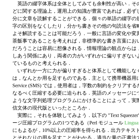
英語の綴字体系は全体としてみても余剰性が高い．そ
どに関する理論上，運用上の知識が豊富であれば，必ず
分に文章を読解することができる．個々の単語の綴字の
字の区別をなくしたり，分かち書きその他の句読法を省
よそ解読することは可能だろう．一般に言語の変化や変異
茶飯事であることを考えれば，非標準的な書き言葉にお
だろうことは容易に想像される．情報理論の観点からは
しあう関係にあり，両者の力がいずれかに偏りすぎない
ているものと考えられる．
いずれか一方に力が偏りすぎると体系として機能しな
は，なんとか用を足すものである．主として携帯機器用に提供され
Service (SMS) では，使用者は，字数の制約をクリ
なるべく圧縮する必要に迫られる．英語のメッセージに
ような文字列処理プログラムにかけることによって，実
信文体の現代版といったところか．
実際に，それを体験してみよう．以下の "Text Squee
ージ圧縮プログラムの1つである（Perl モジュール
Lingua
にもよるが，10%以上の圧縮率を得られる．出力テキス
とそれなりの用を足すことがわかる．適当な量の正書法