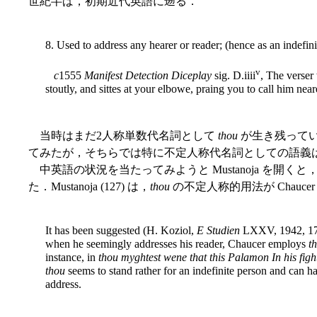
世紀半ば，初期近代英語に遡る．
8. Used to address any hearer or reader; (hence as an indefini
v
c
1555
Manifest Detection Diceplay
sig. D.iiii
, The verser
stoutly, and sittes at your elbowe, praing you to call him near
当時はまだ2人称単数代名詞として
thou
が生き残って
てみたが，そちらでは特に不定人称代名詞としての語義
中英語の状況を当たってみようと Mustanoja を開
た．Mustanoja (127) は，
thou
の不定人称的用法が Chauc
It has been suggested (H. Koziol,
E Studien
LXXV, 1942, 170-
when he seemingly addresses his reader, Chaucer employs
t
instance, in
thou myghtest wene that this Palamon In his fig
thou
seems to stand rather for an indefinite person and can ha
address.