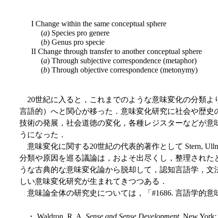
I Change within the same conceptual sphere
(
a
) Species pro genere
(
b
) Genus pro specie
II Change through transfer to another conceptual sphere
(
a
) Through subjective correspondence (metaphor)
(
b
) Through objective correspondence (metonymy)
20世紀に入ると，これまでのような意味変化の分類よ
言語的）へと関心が移った．意味変化研究に社会や歴史
技術の発展，社会道徳の変化，各種レジスターなどが意
うになった．
意味変化に関する20世紀の代表的著作として Stern, Ullm
分類や原因を巡る議論は，およそ出尽くし，整理された
うな古典的な意味変化論から脱却して，認知言語学，文
しい意味変化研究が生まれてきつつある．
意味論全体の研究史については，「#1686. 言語学的意味
・ Waldron, R. A.
Sense and Sense Development
. New York: