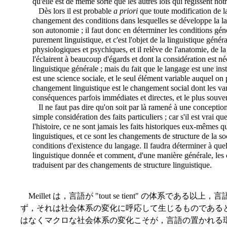
qu'elle est de même sorte que les autres lois qui régissent notr
Dès lors il est probable
a priori
que toute modification de la
changement des conditions dans lesquelles se développe la la
son autonomie ; il faut donc en déterminer les conditions gé
purement linguistique, et c'est l'objet de la linguistique génér
physiologiques et psychiques, et il relève de l'anatomie, de l
l'éclairent à beaucoup d'égards et dont la considération est néc
linguistique générale ; mais du fait que le langage est une insti
est une science sociale, et le seul élément variable auquel o
changement linguistique est le changement social dont les var
conséquences parfois immédiates et directes, et le plus souven
Il ne faut pas dire qu'on soit par là ramené à une conception
simple considération des faits particuliers ; car s'il est vrai q
l'histoire, ce ne sont jamais les faits historiques eux-mêmes
linguistiques, et ce sont les changements de structure de la so
conditions d'existence du langage. Il faudra déterminer à quel
linguistique donnée et comment, d'une manière générale, les 
traduisent par des changements de structure linguistique.
Meillet は，言語が "tout se tient" の体系で
ず，それは社会体系の変化に呼応して生じるものである
はなくマクロな社会体系の変化こそが，言語の置かれる