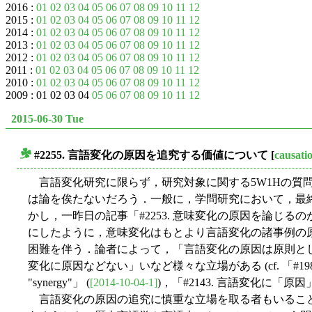
2016 :
01
02
03
04
05
06
07
08
09
10
11
12
2015 :
01
02
03
04
05
06
07
08
09
10
11
12
2014 :
01
02
03
04
05
06
07
08
09
10
11
12
2013 :
01
02
03
04
05
06
07
08
09
10
11
12
2012 :
01
02
03
04
05
06
07
08
09
10
11
12
2011 :
01
02
03
04
05
06
07
08
09
10
11
12
2010 :
01
02
03
04
05
06
07
08
09
10
11
12
2009 : 01 02 03 04
05
06
07
08
09
10
11
12
2015-06-30 Tue
#2255. 言語変化の原因を追究する価値について
[
causati
■
言語変化研究に限らず，研究対象に関する5W1Hの質問の
は論を俟たないだろう．一般に，学問研究において，最終
かし，一昨日の記事「#2253. 意味変化の原因を論じるの
にしたように，意味変化はもとより言語変化の諸事例の
困難を伴う．論者によって，「言語変化の原因は原則として mult
変化に原因などない」いなど様々な立場がある (cf. 「#1986. 言語
"synergy"」 (
[2014-10-04-1]
)，「#2143. 言語変化に「原因
言語変化の原因の追究に慎重な立場を取る者もいるこ