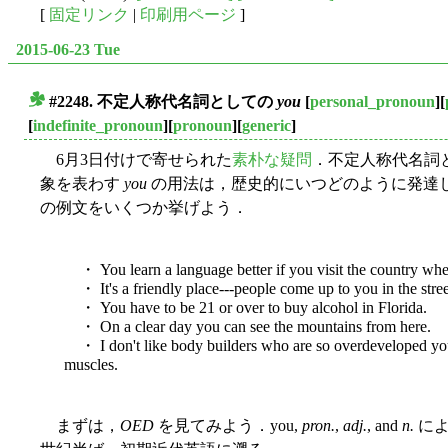
[
固定リンク
|
印刷用ページ
]
2015-06-23 Tue
#2248. 不定人称代名詞としての
you
[
personal_pronoun
][
■
[
indefinite_pronoun
][
pronoun
][
generic
]
6月3日付けで寄せられた
素朴な疑問
．不定人称代名詞
象を表わす
you
の用法は，歴史的にいつどのように発達
の例文をいくつか挙げよう．
・ You learn a language better if you visit the country wher
・ It's a friendly place---people come up to you in the street
・ You have to be 21 or over to buy alcohol in Florida.
・ On a clear day you can see the mountains from here.
・ I don't like body builders who are so overdeveloped you 
muscles.
まずは，
OED
を見てみよう．you,
pron.
,
adj.
, and
n.
によ