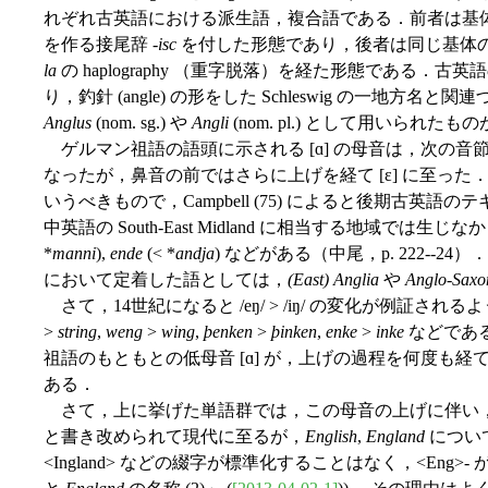
れぞれ古英語における派生語，複合語である．前者は基
を作る接尾辞 -
isc
を付した形態であり，後者は同じ基体
la
の haplography （重字脱落）を経た形態である．古英
り，釣針 (angle) の形をした Schleswig の一地
Anglus
(nom. sg.) や
Angli
(nom. pl.) として用いられ
ゲルマン祖語の語頭に示される [ɑ] の母音は，次の音
なったが，鼻音の前ではさらに上げを経て [ɛ] に至った
いうべきもので，Campbell (75) によると後期古英
中英語の South-East Midland に相当する地域で
*
manni
),
ende
(< *
andja
) などがある（中尾，p. 222-
において定着した語としては，
(East) Anglia
や
Anglo-Saxo
さて，14世紀になると /eŋ/ > /iŋ/ の変化が例証され
>
string
,
weng
>
wing
,
þenken
>
þinken
,
enke
>
inke
などである
祖語のもともとの低母音 [ɑ] が，上げの過程を何度も経て
ある．
さて，上に挙げた単語群では，この母音の上げに伴い，後の標準
と書き改められて現代に至るが，
English
,
England
について
<Ingland> などの綴字が標準化することはなく，<Eng>- が