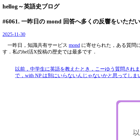
hellog～英語史ブログ
#6061. 一昨日の mond 回答へ多くの反響をいた
2025-11-30
一昨日，知識共有サービス
mond
に寄せられた，ある質問
す．私のhel活X投稿の歴史では最多です．
以前，中学生に英語を教えたとき，こーゆう質問されました．「Take a
で，with NP は別にいらないんじゃないかと思ってし