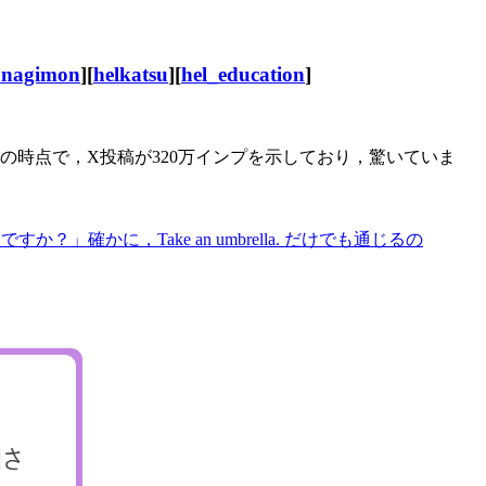
unagimon
][
helkatsu
][
hel_education
]
の時点で，X投稿が320万インプを示しており，驚いていま
ですか？」確かに，Take an umbrella. だけでも通じるの