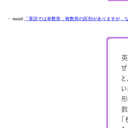
・ mond
「英語では単数形，複数形の区別がありますが，な