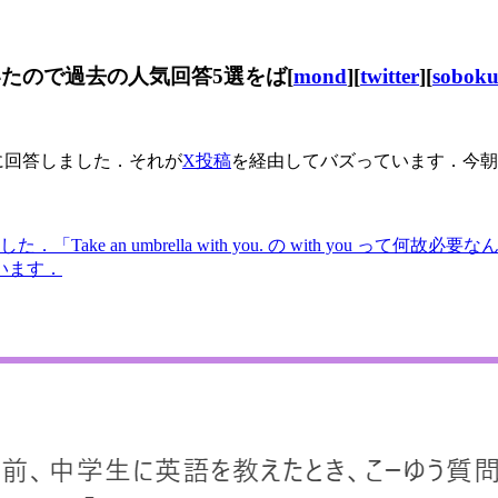
だいたので過去の人気回答5選をば[
mond
][
twitter
][
sobok
に回答しました．それが
X投稿
を経由してバズっています．今朝
n umbrella with you. の with you って何故必要なん
まいます．