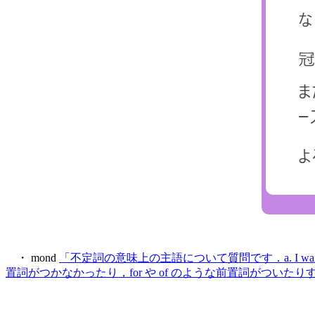
・ mond
「不定詞の意味上の主語について質問です．a. I want him to win th
置詞がつかなかったり，for や of のような前置詞がつ